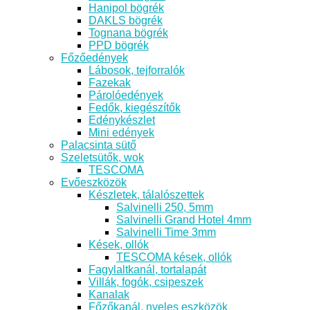
Hanipol bögrék
DAKLS bögrék
Tognana bögrék
PPD bögrék
Főzőedények
Lábosok, tejforralók
Fazekak
Párolóedények
Fedők, kiegészítők
Edénykészlet
Mini edények
Palacsinta sütő
Szeletsütők, wok
TESCOMA
Evőeszközök
Készletek, tálalószettek
Salvinelli 250, 5mm
Salvinelli Grand Hotel 4mm
Salvinelli Time 3mm
Kések, ollók
TESCOMA kések, ollók
Fagylaltkanál, tortalapát
Villák, fogók, csipeszek
Kanalak
Főzőkanál, nyeles eszközök