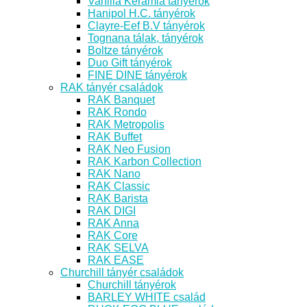
Vanilia Kerámia tányérok
Hanipol H.C. tányérok
Clayre-Eef B.V tányérok
Tognana tálak, tányérok
Boltze tányérok
Duo Gift tányérok
FINE DINE tányérok
RAK tányér családok
RAK Banquet
RAK Rondo
RAK Metropolis
RAK Buffet
RAK Neo Fusion
RAK Karbon Collection
RAK Nano
RAK Classic
RAK Barista
RAK DIGI
RAK Anna
RAK Core
RAK SELVA
RAK EASE
Churchill tányér családok
Churchill tányérok
BARLEY WHITE család