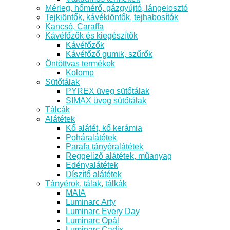
Mérleg, hőmérő, gázgyújtó, lángelosztó
Tejkiöntők, kávékiöntők, tejhabosítók
Kancsó, Caraffa
Kávéfőzők és kiegészítők
Kávéfőzők
Kávéfőző gumik, szűrők
Öntöttvas termékek
Kolomp
Sütőtálak
PYREX üveg sütőtálak
SIMAX üveg sütőtálak
Tálcák
Alátétek
Kő alátét, kő kerámia
Poháralátétek
Parafa tányéralátétek
Reggeliző alátétek, műanyag
Edényalátétek
Díszítő alátétek
Tányérok, tálak, tálkák
MAIA
Luminarc Arty
Luminarc Every Day
Luminarc Opál
Luminarc Cadix