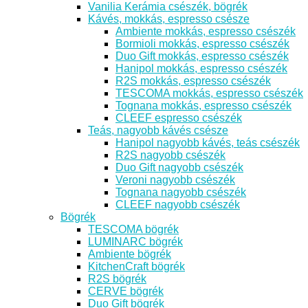
Vanilia Kerámia csészék, bögrék
Kávés, mokkás, espresso csésze
Ambiente mokkás, espresso csészék
Bormioli mokkás, espresso csészék
Duo Gift mokkás, espresso csészék
Hanipol mokkás, espresso csészék
R2S mokkás, espresso csészék
TESCOMA mokkás, espresso csészék
Tognana mokkás, espresso csészék
CLEEF espresso csészék
Teás, nagyobb kávés csésze
Hanipol nagyobb kávés, teás csészék
R2S nagyobb csészék
Duo Gift nagyobb csészék
Veroni nagyobb csészék
Tognana nagyobb csészék
CLEEF nagyobb csészék
Bögrék
TESCOMA bögrék
LUMINARC bögrék
Ambiente bögrék
KitchenCraft bögrék
R2S bögrék
CERVE bögrék
Duo Gift bögrék