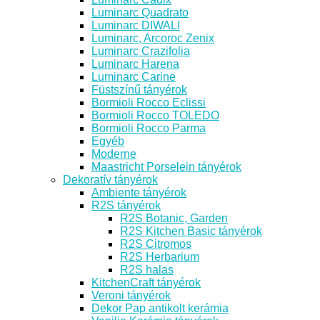
Luminarc Quadrato
Luminarc DIWALI
Luminarc, Arcoroc Zenix
Luminarc Crazifolia
Luminarc Harena
Luminarc Carine
Füstszínű tányérok
Bormioli Rocco Eclissi
Bormioli Rocco TOLEDO
Bormioli Rocco Parma
Egyéb
Moderne
Maastricht Porselein tányérok
Dekoratív tányérok
Ambiente tányérok
R2S tányérok
R2S Botanic, Garden
R2S Kitchen Basic tányérok
R2S Citromos
R2S Herbarium
R2S halas
KitchenCraft tányérok
Veroni tányérok
Dekor Pap antikolt kerámia