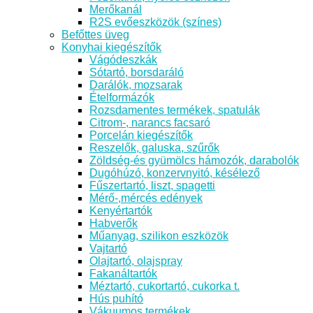
Merőkanál
R2S evőeszközök (színes)
Befőttes üveg
Konyhai kiegészítők
Vágódeszkák
Sótartó, borsdaráló
Darálók, mozsarak
Ételformázók
Rozsdamentes termékek, spatulák
Citrom-, narancs facsaró
Porcelán kiegészítők
Reszelők, galuska, szűrők
Zöldség-és gyümölcs hámozók, darabolók
Dugóhúzó, konzervnyitó, késélező
Fűszertartó, liszt, spagetti
Mérő-,mércés edények
Kenyértartók
Habverők
Műanyag, szilikon eszközök
Vajtartó
Olajtartó, olajspray
Fakanáltartók
Méztartó, cukortartó, cukorka t.
Hús puhító
Vákuumos termékek