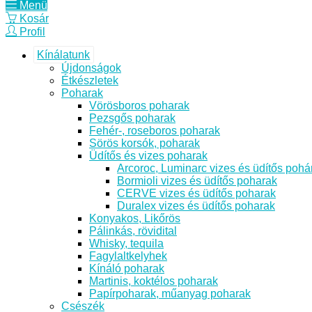
Menü
Kosár
Profil
Kínálatunk
Újdonságok
Étkészletek
Poharak
Vörösboros poharak
Pezsgős poharak
Fehér-, roseboros poharak
Sörös korsók, poharak
Üdítős és vizes poharak
Arcoroc, Luminarc vizes és üdítős pohá
Bormioli vizes és üdítős poharak
CERVE vizes és üdítős poharak
Duralex vizes és üdítős poharak
Konyakos, Likőrös
Pálinkás, rövidital
Whisky, tequila
Fagylaltkelyhek
Kínáló poharak
Martinis, koktélos poharak
Papírpoharak, műanyag poharak
Csészék