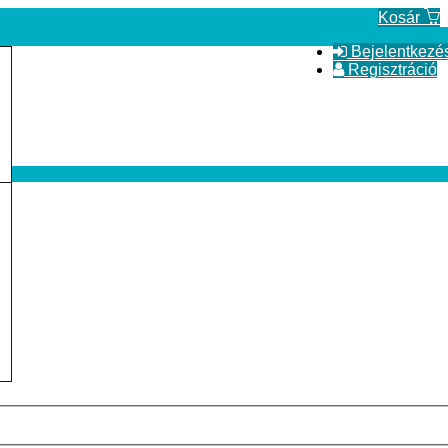
Kosár
Bejelentkezé
Regisztráció