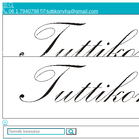
06 1 7940798
tuttikonyha@gmail.com
06 1 7940798
tuttikonyha@gmail.com
Telefon
Szállítás
Bolt
ÁSZF
Facebook
Adatvédelmi tájékoztató