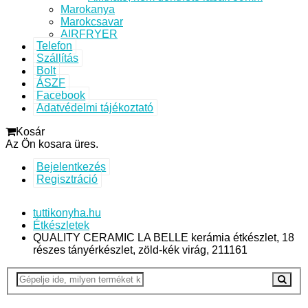
Marokanya
Marokcsavar
AIRFRYER
Telefon
Szállítás
Bolt
ÁSZF
Facebook
Adatvédelmi tájékoztató
Kosár
Az Ön kosara üres.
Bejelentkezés
Regisztráció
tuttikonyha.hu
Étkészletek
QUALITY CERAMIC LA BELLE kerámia étkészlet, 18
részes tányérkészlet, zöld-kék virág, 211161