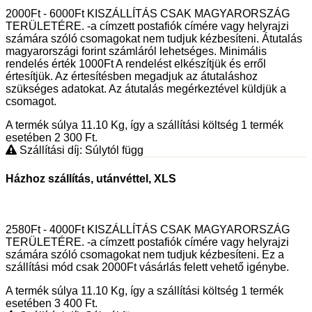
2000Ft - 6000Ft KISZÁLLÍTÁS CSAK MAGYARORSZÁG
TERÜLETÉRE. -a címzett postafiók címére vagy helyrajzi
számára szóló csomagokat nem tudjuk kézbesíteni. Átutalás
magyarországi forint számláról lehetséges. Minimális
rendelés érték 1000Ft A rendelést elkészítjük és erről
értesítjük. Az értesítésben megadjuk az átutaláshoz
szükséges adatokat. Az átutalás megérkeztével küldjük a
csomagot.
A termék súlya 11.10
Kg
, így a szállítási költség 1 termék
esetében 2 300
Ft
.
Szállítási díj: Súlytól függ
Házhoz szállítás, utánvéttel, XLS
2580Ft - 4000Ft KISZÁLLÍTÁS CSAK MAGYARORSZÁG
TERÜLETÉRE. -a címzett postafiók címére vagy helyrajzi
számára szóló csomagokat nem tudjuk kézbesíteni. Ez a
szállítási mód csak 2000Ft vásárlás felett vehető igénybe.
A termék súlya 11.10
Kg
, így a szállítási költség 1 termék
esetében 3 400
Ft
.