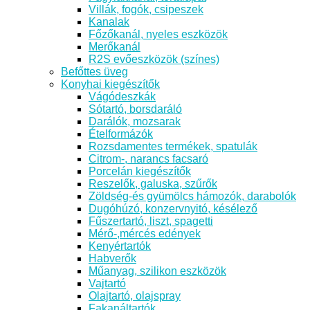
Villák, fogók, csipeszek
Kanalak
Főzőkanál, nyeles eszközök
Merőkanál
R2S evőeszközök (színes)
Befőttes üveg
Konyhai kiegészítők
Vágódeszkák
Sótartó, borsdaráló
Darálók, mozsarak
Ételformázók
Rozsdamentes termékek, spatulák
Citrom-, narancs facsaró
Porcelán kiegészítők
Reszelők, galuska, szűrők
Zöldség-és gyümölcs hámozók, darabolók
Dugóhúzó, konzervnyitó, késélező
Fűszertartó, liszt, spagetti
Mérő-,mércés edények
Kenyértartók
Habverők
Műanyag, szilikon eszközök
Vajtartó
Olajtartó, olajspray
Fakanáltartók