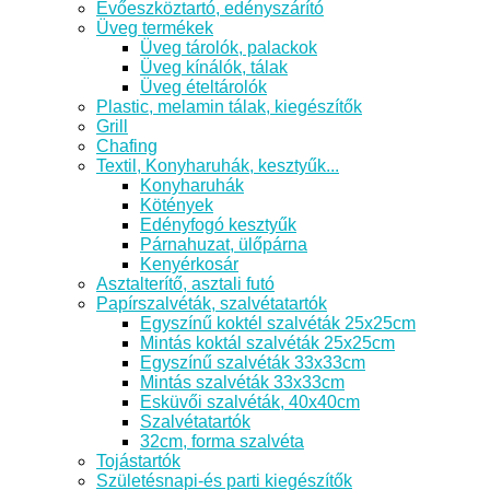
Evőeszköztartó, edényszárító
Üveg termékek
Üveg tárolók, palackok
Üveg kínálók, tálak
Üveg ételtárolók
Plastic, melamin tálak, kiegészítők
Grill
Chafing
Textil, Konyharuhák, kesztyűk...
Konyharuhák
Kötények
Edényfogó kesztyűk
Párnahuzat, ülőpárna
Kenyérkosár
Asztalterítő, asztali futó
Papírszalvéták, szalvétatartók
Egyszínű koktél szalvéták 25x25cm
Mintás koktál szalvéták 25x25cm
Egyszínű szalvéták 33x33cm
Mintás szalvéták 33x33cm
Esküvői szalvéták, 40x40cm
Szalvétatartók
32cm, forma szalvéta
Tojástartók
Születésnapi-és parti kiegészítők