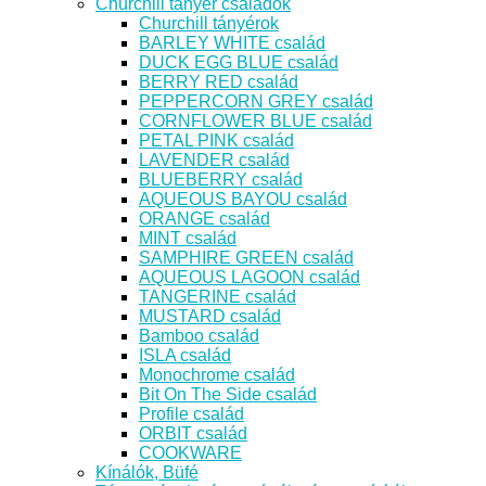
Churchill tányér családok
Churchill tányérok
BARLEY WHITE család
DUCK EGG BLUE család
BERRY RED család
PEPPERCORN GREY család
CORNFLOWER BLUE család
PETAL PINK család
LAVENDER család
BLUEBERRY család
AQUEOUS BAYOU család
ORANGE család
MINT család
SAMPHIRE GREEN család
AQUEOUS LAGOON család
TANGERINE család
MUSTARD család
Bamboo család
ISLA család
Monochrome család
Bit On The Side család
Profile család
ORBIT család
COOKWARE
Kínálók, Büfé