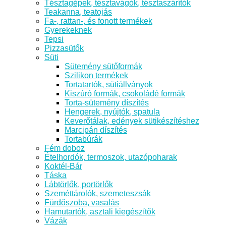
Tésztagépek, tésztavágók, tésztaszárítók
Teakanna, teatojás
Fa-, rattan-, és fonott termékek
Gyerekeknek
Tepsi
Pizzasütők
Süti
Sütemény sütőformák
Szilikon termékek
Tortatartók, sütiállványok
Kiszúró formák, csokoládé formák
Torta-sütemény díszítés
Hengerek, nyújtók, spatula
Keverőtálak, edények sütikészítéshez
Marcipán díszítés
Tortabúrák
Fém doboz
Ételhordók, termoszok, utazópoharak
Koktél-Bár
Táska
Lábtörlők, portörlők
Szeméttárolók, szemeteszsák
Fürdőszoba, vasalás
Hamutartók, asztali kiegészítők
Vázák