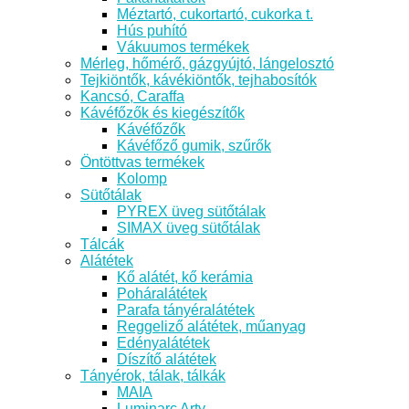
Méztartó, cukortartó, cukorka t.
Hús puhító
Vákuumos termékek
Mérleg, hőmérő, gázgyújtó, lángelosztó
Tejkiöntők, kávékiöntők, tejhabosítók
Kancsó, Caraffa
Kávéfőzők és kiegészítők
Kávéfőzők
Kávéfőző gumik, szűrők
Öntöttvas termékek
Kolomp
Sütőtálak
PYREX üveg sütőtálak
SIMAX üveg sütőtálak
Tálcák
Alátétek
Kő alátét, kő kerámia
Poháralátétek
Parafa tányéralátétek
Reggeliző alátétek, műanyag
Edényalátétek
Díszítő alátétek
Tányérok, tálak, tálkák
MAIA
Luminarc Arty