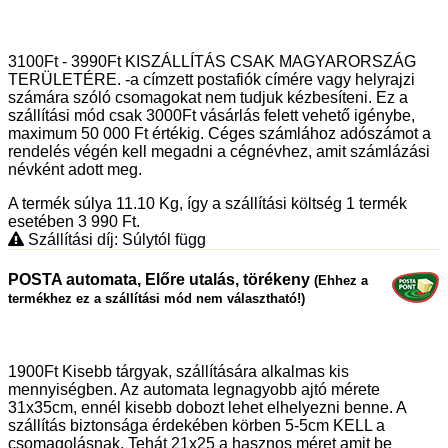
3100Ft - 3990Ft KISZÁLLÍTÁS CSAK MAGYARORSZÁG
TERÜLETÉRE. -a címzett postafiók címére vagy helyrajzi
számára szóló csomagokat nem tudjuk kézbesíteni. Ez a
szállítási mód csak 3000Ft vásárlás felett vehető igénybe,
maximum 50 000 Ft értékig. Céges számlához adószámot a
rendelés végén kell megadni a cégnévhez, amit számlázási
névként adott meg.
A termék súlya 11.10
Kg
, így a szállítási költség 1 termék
esetében 3 990
Ft
.
Szállítási díj: Súlytól függ
POSTA automata, Előre utalás, törékeny
(Ehhez a
termékhez ez a szállítási mód nem választható!)
1900Ft Kisebb tárgyak, szállítására alkalmas kis
mennyiségben. Az automata legnagyobb ajtó mérete
31x35cm, ennél kisebb dobozt lehet elhelyezni benne. A
szállítás biztonsága érdekében körben 5-5cm KELL a
csomagolásnak. Tehát 21x25 a hasznos méret amit be