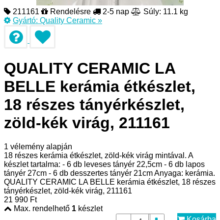
211161
Rendelésre
2-5 nap
Súly: 11.1 kg
Gyártó:
Quality Ceramic
»
QUALITY CERAMIC LA
BELLE kerámia étkészlet,
18 részes tányérkészlet,
zöld-kék virág, 211161
1
vélemény alapján
18 részes kerámia étkészlet, zöld-kék virág mintával. A
készlet tartalma: - 6 db leveses tányér 22,5cm - 6 db lapos
tányér 27cm - 6 db desszertes tányér 21cm Anyaga: kerámia.
QUALITY CERAMIC LA BELLE kerámia étkészlet, 18 részes
tányérkészlet, zöld-kék virág, 211161
21 990
Ft
Max. rendelhető
1
készlet
Kosárba