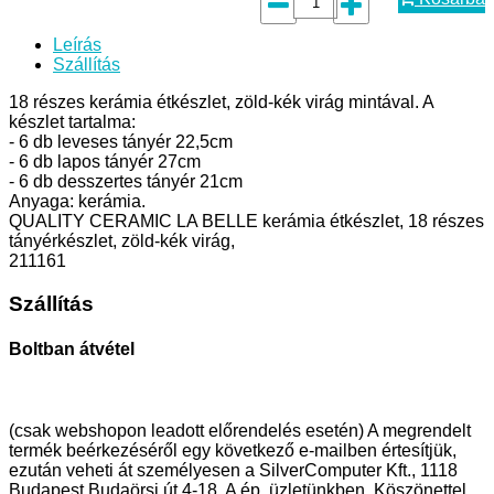
Leírás
Szállítás
18 részes kerámia étkészlet, zöld-kék virág mintával. A
készlet tartalma:
- 6 db leveses tányér 22,5cm
- 6 db lapos tányér 27cm
- 6 db desszertes tányér 21cm
Anyaga: kerámia.
QUALITY CERAMIC LA BELLE kerámia étkészlet, 18 részes
tányérkészlet, zöld-kék virág,
211161
Szállítás
Boltban átvétel
(csak webshopon leadott előrendelés esetén) A megrendelt
termék beérkezéséről egy következő e-mailben értesítjük,
ezután veheti át személyesen a SilverComputer Kft., 1118
Budapest Budaörsi út 4-18. A ép. üzletünkben. Köszönettel,