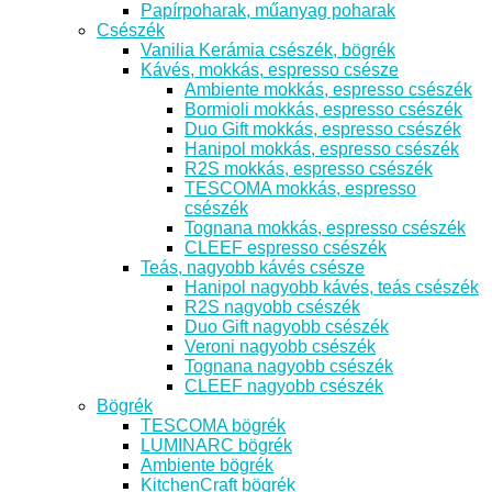
Papírpoharak, műanyag poharak
Csészék
Vanilia Kerámia csészék, bögrék
Kávés, mokkás, espresso csésze
Ambiente mokkás, espresso csészék
Bormioli mokkás, espresso csészék
Duo Gift mokkás, espresso csészék
Hanipol mokkás, espresso csészék
R2S mokkás, espresso csészék
TESCOMA mokkás, espresso
csészék
Tognana mokkás, espresso csészék
CLEEF espresso csészék
Teás, nagyobb kávés csésze
Hanipol nagyobb kávés, teás csészék
R2S nagyobb csészék
Duo Gift nagyobb csészék
Veroni nagyobb csészék
Tognana nagyobb csészék
CLEEF nagyobb csészék
Bögrék
TESCOMA bögrék
LUMINARC bögrék
Ambiente bögrék
KitchenCraft bögrék