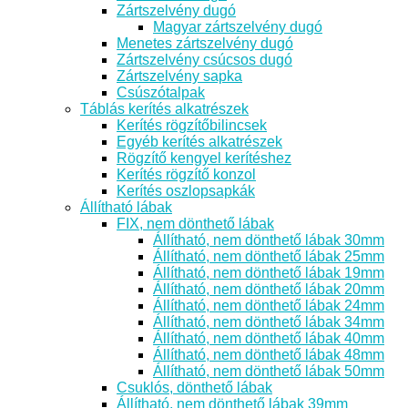
Zártszelvény dugó
Magyar zártszelvény dugó
Menetes zártszelvény dugó
Zártszelvény csúcsos dugó
Zártszelvény sapka
Csúszótalpak
Táblás kerítés alkatrészek
Kerítés rögzítőbilincsek
Egyéb kerítés alkatrészek
Rögzítő kengyel kerítéshez
Kerítés rögzítő konzol
Kerítés oszlopsapkák
Állítható lábak
FIX, nem dönthető lábak
Állítható, nem dönthető lábak 30mm
Állítható, nem dönthető lábak 25mm
Állítható, nem dönthető lábak 19mm
Állítható, nem dönthető lábak 20mm
Állítható, nem dönthető lábak 24mm
Állítható, nem dönthető lábak 34mm
Állítható, nem dönthető lábak 40mm
Állítható, nem dönthető lábak 48mm
Állítható, nem dönthető lábak 50mm
Csuklós, dönthető lábak
Állítható, nem dönthető lábak 39mm