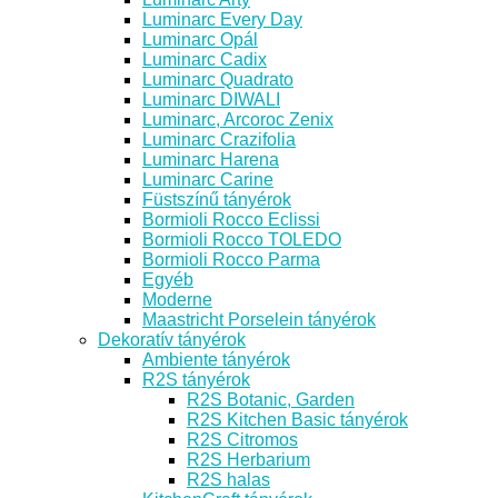
Luminarc Every Day
Luminarc Opál
Luminarc Cadix
Luminarc Quadrato
Luminarc DIWALI
Luminarc, Arcoroc Zenix
Luminarc Crazifolia
Luminarc Harena
Luminarc Carine
Füstszínű tányérok
Bormioli Rocco Eclissi
Bormioli Rocco TOLEDO
Bormioli Rocco Parma
Egyéb
Moderne
Maastricht Porselein tányérok
Dekoratív tányérok
Ambiente tányérok
R2S tányérok
R2S Botanic, Garden
R2S Kitchen Basic tányérok
R2S Citromos
R2S Herbarium
R2S halas