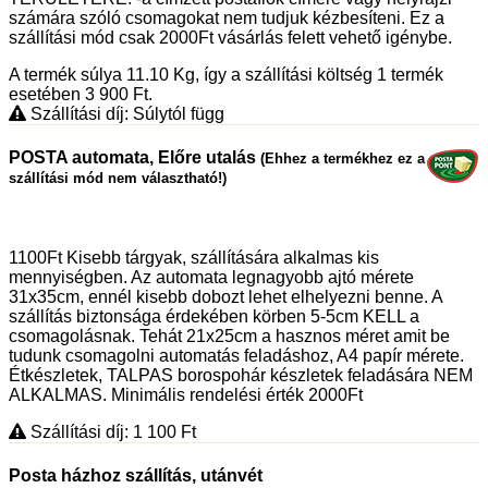
számára szóló csomagokat nem tudjuk kézbesíteni. Ez a
szállítási mód csak 2000Ft vásárlás felett vehető igénybe.
A termék súlya 11.10
Kg
, így a szállítási költség 1 termék
esetében 3 900
Ft
.
Szállítási díj: Súlytól függ
POSTA automata, Előre utalás
(Ehhez a termékhez ez a
szállítási mód nem választható!)
1100Ft Kisebb tárgyak, szállítására alkalmas kis
mennyiségben. Az automata legnagyobb ajtó mérete
31x35cm, ennél kisebb dobozt lehet elhelyezni benne. A
szállítás biztonsága érdekében körben 5-5cm KELL a
csomagolásnak. Tehát 21x25cm a hasznos méret amit be
tudunk csomagolni automatás feladáshoz, A4 papír mérete.
Étkészletek, TALPAS borospohár készletek feladására NEM
ALKALMAS. Minimális rendelési érték 2000Ft
Szállítási díj: 1 100
Ft
Posta házhoz szállítás, utánvét