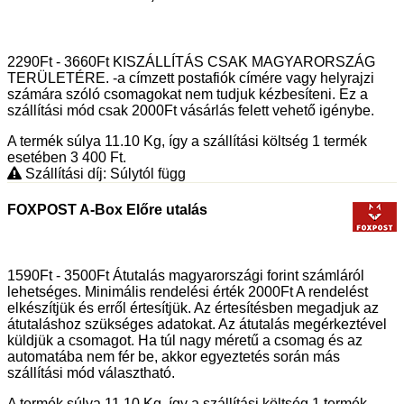
2290Ft - 3660Ft KISZÁLLÍTÁS CSAK MAGYARORSZÁG
TERÜLETÉRE. -a címzett postafiók címére vagy helyrajzi
számára szóló csomagokat nem tudjuk kézbesíteni. Ez a
szállítási mód csak 2000Ft vásárlás felett vehető igénybe.
A termék súlya 11.10
Kg
, így a szállítási költség 1 termék
esetében 3 400
Ft
.
Szállítási díj: Súlytól függ
FOXPOST A-Box Előre utalás
1590Ft - 3500Ft Átutalás magyarországi forint számláról
lehetséges. Minimális rendelési érték 2000Ft A rendelést
elkészítjük és erről értesítjük. Az értesítésben megadjuk az
átutaláshoz szükséges adatokat. Az átutalás megérkeztével
küldjük a csomagot. Ha túl nagy méretű a csomag és az
automatába nem fér be, akkor egyeztetés során más
szállítási mód választható.
A termék súlya 11.10
Kg
, így a szállítási költség 1 termék