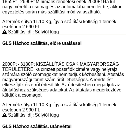
1855Ft - 2690Ft Minimális rendelési érték 2000Ft Ha túl
nagy méretű a csomag és az automatába nem fér be, akkor
egyeztetés során más szállítási mód választható.
A termék súlya 11.10
Kg
, így a szállítási költség 1 termék
esetében 2 690
Ft
.
Szállítási díj: Súlytól függ
GLS Házhoz szállítás, előre utalással
2000Ft - 3180Ft KISZÁLLÍTÁS CSAK MAGYARORSZÁG
TERÜLETÉRE. -a címzett postafiók címére vagy helyrajzi
számára szóló csomagokat nem tudjuk kézbesíteni. Átutalás
magyarországi forint számláról lehetséges. A rendelést
elkészítjük és erről értesítjük. Az értesítésben megadjuk az
átutaláshoz szükséges adatokat. Az átutalás megérkeztével
küldjük a csomagot.
A termék súlya 11.10
Kg
, így a szállítási költség 1 termék
esetében 2 990
Ft
.
Szállítási díj: Súlytól függ
GLS Házhoz szállítás, utánvéttel