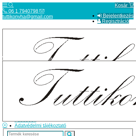
Kosár
06 1 7940798
Bejelentkezés
tuttikonyha@gmail.com
Regisztráció
06 1 7940798
tuttikonyha@gmail.com
Telefon
Szállítás
Bolt
ÁSZF
Facebook
Adatvédelmi tájékoztató