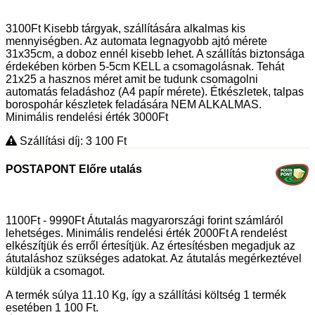
3100Ft Kisebb tárgyak, szállítására alkalmas kis
mennyiségben. Az automata legnagyobb ajtó mérete
31x35cm, a doboz ennél kisebb lehet. A szállítás biztonsága
érdekében körben 5-5cm KELL a csomagolásnak. Tehát
21x25 a hasznos méret amit be tudunk csomagolni
automatás feladáshoz (A4 papír mérete). Étkészletek, talpas
borospohár készletek feladására NEM ALKALMAS.
Minimális rendelési érték 3000Ft
Szállítási díj: 3 100
Ft
POSTAPONT Előre utalás
1100Ft - 9990Ft Átutalás magyarországi forint számláról
lehetséges. Minimális rendelési érték 2000Ft A rendelést
elkészítjük és erről értesítjük. Az értesítésben megadjuk az
átutaláshoz szükséges adatokat. Az átutalás megérkeztével
küldjük a csomagot.
A termék súlya 11.10
Kg
, így a szállítási költség 1 termék
esetében 1 100
Ft
.