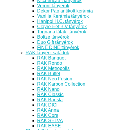
KitchenCraft tányérok
Veroni tányérok
Dekor Pap antikolt kerámia
Vanilia Kerámia tányérok
Hanipol H.C. tányérok
Clayre-Eef B.V tányérok
Tognana tálak, tányérok
Boltze tányérok
Duo Gift tányérok
FINE DINE tányérok
RAK tányér családok
RAK Banquet
RAK Rondo
RAK Metropolis
RAK Buffet
RAK Neo Fusion
RAK Karbon Collection
RAK Nano
RAK Classic
RAK Barista
RAK DIGI
RAK Anna
RAK Core
RAK SELVA
RAK EASE