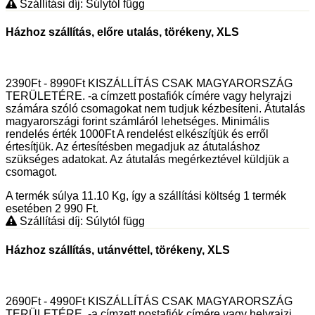
Szállítási díj: Súlytól függ
Házhoz szállítás, előre utalás, törékeny, XLS
2390Ft - 8990Ft KISZÁLLÍTÁS CSAK MAGYARORSZÁG
TERÜLETÉRE. -a címzett postafiók címére vagy helyrajzi
számára szóló csomagokat nem tudjuk kézbesíteni. Átutalás
magyarországi forint számláról lehetséges. Minimális
rendelés érték 1000Ft A rendelést elkészítjük és erről
értesítjük. Az értesítésben megadjuk az átutaláshoz
szükséges adatokat. Az átutalás megérkeztével küldjük a
csomagot.
A termék súlya 11.10
Kg
, így a szállítási költség 1 termék
esetében 2 990
Ft
.
Szállítási díj: Súlytól függ
Házhoz szállítás, utánvéttel, törékeny, XLS
2690Ft - 4990Ft KISZÁLLÍTÁS CSAK MAGYARORSZÁG
TERÜLETÉRE. -a címzett postafiók címére vagy helyrajzi