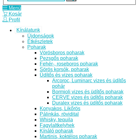
Menü
Kosár
Profil
Kínálatunk
Újdonságok
Étkészletek
Poharak
Vörösboros poharak
Pezsgős poharak
Fehér-, roseboros poharak
Sörös korsók, poharak
Üdítős és vizes poharak
Arcoroc, Luminarc vizes és üdítős
pohár
Bormioli vizes és üdítős poharak
CERVE vizes és üdítős poharak
Duralex vizes és üdítős poharak
Konyakos, Likőrös
Pálinkás, rövidital
Whisky, tequila
Fagylaltkelyhek
Kínáló poharak
Martinis, koktélos poharak