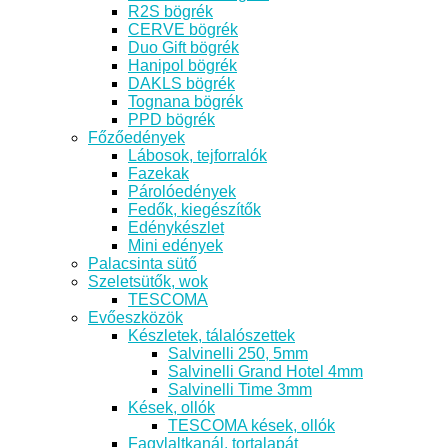
R2S bögrék
CERVE bögrék
Duo Gift bögrék
Hanipol bögrék
DAKLS bögrék
Tognana bögrék
PPD bögrék
Főzőedények
Lábosok, tejforralók
Fazekak
Párolóedények
Fedők, kiegészítők
Edénykészlet
Mini edények
Palacsinta sütő
Szeletsütők, wok
TESCOMA
Evőeszközök
Készletek, tálalószettek
Salvinelli 250, 5mm
Salvinelli Grand Hotel 4mm
Salvinelli Time 3mm
Kések, ollók
TESCOMA kések, ollók
Fagylaltkanál, tortalapát