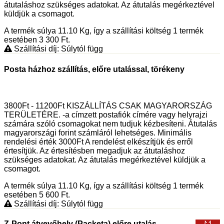
átutaláshoz szükséges adatokat. Az átutalás megérkeztével
küldjük a csomagot.
A termék súlya 11.10
Kg
, így a szállítási költség 1 termék
esetében 3 300
Ft
.
Szállítási díj: Súlytól függ
Posta házhoz szállítás, előre utalással, törékeny
3800Ft - 11200Ft KISZÁLLÍTÁS CSAK MAGYARORSZÁG
TERÜLETÉRE. -a címzett postafiók címére vagy helyrajzi
számára szóló csomagokat nem tudjuk kézbesíteni. Átutalás
magyarországi forint számláról lehetséges. Minimális
rendelési érték 3000Ft A rendelést elkészítjük és erről
értesítjük. Az értesítésben megadjuk az átutaláshoz
szükséges adatokat. Az átutalás megérkeztével küldjük a
csomagot.
A termék súlya 11.10
Kg
, így a szállítási költség 1 termék
esetében 5 600
Ft
.
Szállítási díj: Súlytól függ
Z-Pont átvevőhely (Packeta) előre utalás