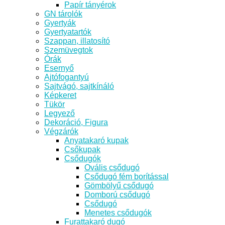
Papír tányérok
GN tárolók
Gyertyák
Gyertyatartók
Szappan, illatosító
Szemüvegtok
Órák
Esernyő
Ajtófogantyú
Sajtvágó, sajtkínáló
Képkeret
Tükör
Legyező
Dekoráció, Figura
Végzárók
Anyatakaró kupak
Csőkupak
Csődugók
Ovális csődugó
Csődugó fém borítással
Gömbölyű csődugó
Domború csődugó
Csődugó
Menetes csődugók
Furattakaró dugó