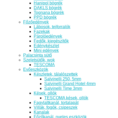
Hanipol bögrék
DAKLS bögrék
Tognana bögrék
PPD bögrék
Főzőedények
Lábosok, tejforralók
Fazekak
Párolóedények
Fedők, kiegészítők
Edénykészlet
Mini edények
Palacsinta sütő
Szeletsütők, wok
TESCOMA
Evőeszközök
Készletek, tálalószettek
Salvinelli 250, 5mm
Salvinelli Grand Hotel 4mm
Salvinelli Time 3mm
Kések, ollók
TESCOMA kések, ollók
Fagylaltkanál, tortalapát
Villák, fogók, csipeszek
Kanalak
Főzőkanál, nyeles eszközök