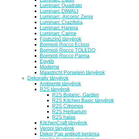
Luminarc Quadrato
Luminarc DIWALI
Luminarc, Arcoroc Zenix
Luminarc Crazifolia
Luminarc Harena
Luminarc Carine
Füstszínű tányérok
Bormioli Rocco Eclissi
Bormioli Rocco TOLEDO
Bormioli Rocco Parma
Egyéb
Moderne
Maastricht Porselein tányérok
Dekoratív tányérok
Ambiente tányérok
R2S tányérok
R2S Botanic, Garden
R2S Kitchen Basic tányérok
R2S Citromos
R2S Herbarium
R2S halas
KitchenCraft tányérok
Veroni tányérok
Dekor Pap antikolt kerámia