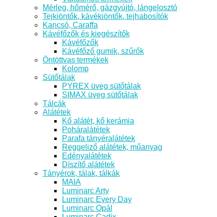
Mérleg, hőmérő, gázgyújtó, lángelosztó
Tejkiöntők, kávékiöntők, tejhabosítók
Kancsó, Caraffa
Kávéfőzők és kiegészítők
Kávéfőzők
Kávéfőző gumik, szűrők
Öntöttvas termékek
Kolomp
Sütőtálak
PYREX üveg sütőtálak
SIMAX üveg sütőtálak
Tálcák
Alátétek
Kő alátét, kő kerámia
Poháralátétek
Parafa tányéralátétek
Reggeliző alátétek, műanyag
Edényalátétek
Díszítő alátétek
Tányérok, tálak, tálkák
MAIA
Luminarc Arty
Luminarc Every Day
Luminarc Opál
Luminarc Cadix