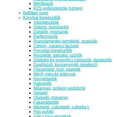
Merőkanál
R2S evőeszközök (színes)
Befőttes üveg
Konyhai kiegészítők
Vágódeszkák
Sótartó, borsdaráló
Darálók, mozsarak
Ételformázók
Rozsdamentes termékek, spatulák
Citrom-, narancs facsaró
Porcelán kiegészítők
Reszelők, galuska, szűrők
Zöldség-és gyümölcs hámozók, darabolók
Dugóhúzó, konzervnyitó, késélező
Fűszertartó, liszt, spagetti
Mérő-,mércés edények
Kenyértartók
Habverők
Műanyag, szilikon eszközök
Vajtartó
Olajtartó, olajspray
Fakanáltartók
Méztartó, cukortartó, cukorka t.
Hús puhító
Vákuumos termékek