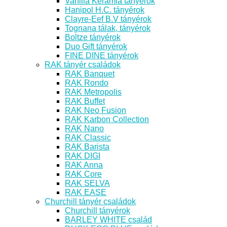
Vanilia Kerámia tányérok
Hanipol H.C. tányérok
Clayre-Eef B.V tányérok
Tognana tálak, tányérok
Boltze tányérok
Duo Gift tányérok
FINE DINE tányérok
RAK tányér családok
RAK Banquet
RAK Rondo
RAK Metropolis
RAK Buffet
RAK Neo Fusion
RAK Karbon Collection
RAK Nano
RAK Classic
RAK Barista
RAK DIGI
RAK Anna
RAK Core
RAK SELVA
RAK EASE
Churchill tányér családok
Churchill tányérok
BARLEY WHITE család