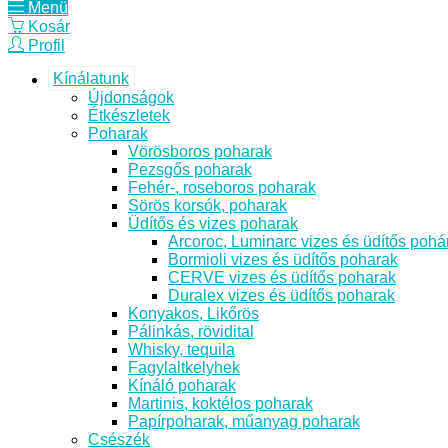
Menü
Kosár
Profil
Kínálatunk
Újdonságok
Étkészletek
Poharak
Vörösboros poharak
Pezsgős poharak
Fehér-, roseboros poharak
Sörös korsók, poharak
Üdítős és vizes poharak
Arcoroc, Luminarc vizes és üdítős pohá
Bormioli vizes és üdítős poharak
CERVE vizes és üdítős poharak
Duralex vizes és üdítős poharak
Konyakos, Likőrös
Pálinkás, rövidital
Whisky, tequila
Fagylaltkelyhek
Kínáló poharak
Martinis, koktélos poharak
Papírpoharak, műanyag poharak
Csészék