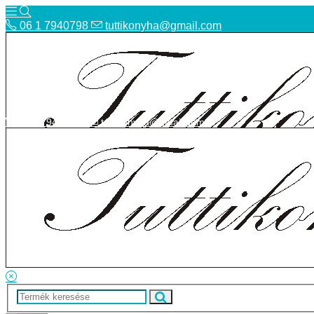
06 1 7940798
tuttikonyha@gmail.com
06 1 7940798
tuttikonyha@gmail.com
Telefon
Szállítás
Bolt
ÁSZF
Facebook
Adatvédelmi tájékoztató