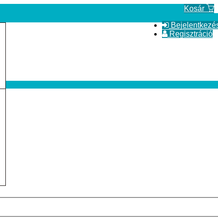
Kosár
Bejelentkezé
Regisztráció