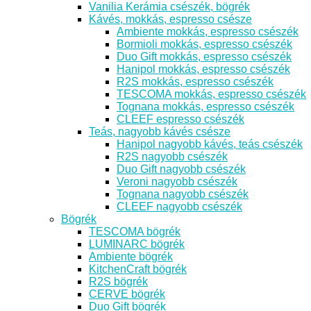
Vanilia Kerámia csészék, bögrék
Kávés, mokkás, espresso csésze
Ambiente mokkás, espresso csészék
Bormioli mokkás, espresso csészék
Duo Gift mokkás, espresso csészék
Hanipol mokkás, espresso csészék
R2S mokkás, espresso csészék
TESCOMA mokkás, espresso csészék
Tognana mokkás, espresso csészék
CLEEF espresso csészék
Teás, nagyobb kávés csésze
Hanipol nagyobb kávés, teás csészék
R2S nagyobb csészék
Duo Gift nagyobb csészék
Veroni nagyobb csészék
Tognana nagyobb csészék
CLEEF nagyobb csészék
Bögrék
TESCOMA bögrék
LUMINARC bögrék
Ambiente bögrék
KitchenCraft bögrék
R2S bögrék
CERVE bögrék
Duo Gift bögrék