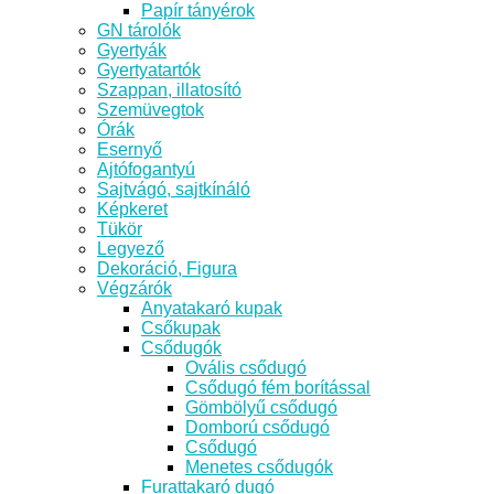
Papír tányérok
GN tárolók
Gyertyák
Gyertyatartók
Szappan, illatosító
Szemüvegtok
Órák
Esernyő
Ajtófogantyú
Sajtvágó, sajtkínáló
Képkeret
Tükör
Legyező
Dekoráció, Figura
Végzárók
Anyatakaró kupak
Csőkupak
Csődugók
Ovális csődugó
Csődugó fém borítással
Gömbölyű csődugó
Domború csődugó
Csődugó
Menetes csődugók
Furattakaró dugó