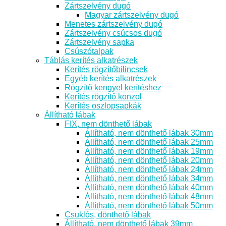
Zártszelvény dugó
Magyar zártszelvény dugó
Menetes zártszelvény dugó
Zártszelvény csúcsos dugó
Zártszelvény sapka
Csúszótalpak
Táblás kerítés alkatrészek
Kerítés rögzítőbilincsek
Egyéb kerítés alkatrészek
Rögzítő kengyel kerítéshez
Kerítés rögzítő konzol
Kerítés oszlopsapkák
Állítható lábak
FIX, nem dönthető lábak
Állítható, nem dönthető lábak 30mm
Állítható, nem dönthető lábak 25mm
Állítható, nem dönthető lábak 19mm
Állítható, nem dönthető lábak 20mm
Állítható, nem dönthető lábak 24mm
Állítható, nem dönthető lábak 34mm
Állítható, nem dönthető lábak 40mm
Állítható, nem dönthető lábak 48mm
Állítható, nem dönthető lábak 50mm
Csuklós, dönthető lábak
Állítható, nem dönthető lábak 39mm