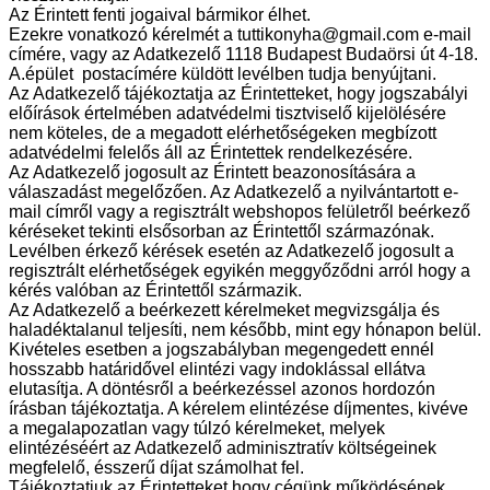
Az Érintett fenti jogaival bármikor élhet.
Ezekre vonatkozó kérelmét a tuttikonyha@gmail.com e-mail
címére, vagy az Adatkezelő 1118 Budapest Budaörsi út 4-18.
A.épület postacímére küldött levélben tudja benyújtani.
Az Adatkezelő tájékoztatja az Érintetteket, hogy jogszabályi
előírások értelmében adatvédelmi tisztviselő kijelölésére
nem köteles, de a megadott elérhetőségeken megbízott
adatvédelmi felelős áll az Érintettek rendelkezésére.
Az Adatkezelő jogosult az Érintett beazonosítására a
válaszadást megelőzően. Az Adatkezelő a nyilvántartott e-
mail címről vagy a regisztrált webshopos felületről beérkező
kéréseket tekinti elsősorban az Érintettől származónak.
Levélben érkező kérések esetén az Adatkezelő jogosult a
regisztrált elérhetőségek egyikén meggyőződni arról hogy a
kérés valóban az Érintettől származik.
Az Adatkezelő a beérkezett kérelmeket megvizsgálja és
haladéktalanul teljesíti, nem később, mint egy hónapon belül.
Kivételes esetben a jogszabályban megengedett ennél
hosszabb határidővel elintézi vagy indoklással ellátva
elutasítja. A döntésről a beérkezéssel azonos hordozón
írásban tájékoztatja. A kérelem elintézése díjmentes, kivéve
a megalapozatlan vagy túlzó kérelmeket, melyek
elintézéséért az Adatkezelő adminisztratív költségeinek
megfelelő, ésszerű díjat számolhat fel.
Tájékoztatjuk az Érintetteket hogy cégünk működésének