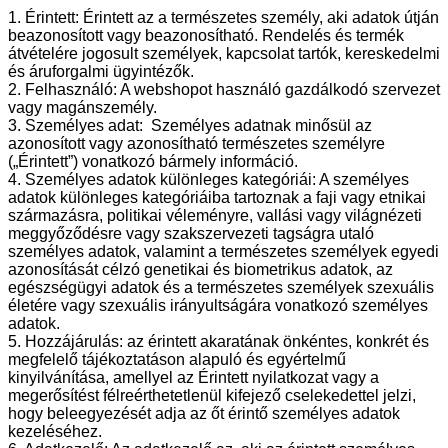
1. Érintett: Érintett az a természetes személy, aki adatok útján
beazonosított vagy beazonosítható. Rendelés és termék
átvételére jogosult személyek, kapcsolat tartók, kereskedelmi
és áruforgalmi ügyintézők.
2. Felhasználó: A webshopot használó gazdálkodó szervezet
vagy magánszemély.
3. Személyes adat: Személyes adatnak minősül az
azonosított vagy azonosítható természetes személyre
(„Érintett”) vonatkozó bármely információ.
4. Személyes adatok különleges kategóriái: A személyes
adatok különleges kategóriáiba tartoznak a faji vagy etnikai
származásra, politikai véleményre, vallási vagy világnézeti
meggyőződésre vagy szakszervezeti tagságra utaló
személyes adatok, valamint a természetes személyek egyedi
azonosítását célzó genetikai és biometrikus adatok, az
egészségügyi adatok és a természetes személyek szexuális
életére vagy szexuális irányultságára vonatkozó személyes
adatok.
5. Hozzájárulás: az érintett akaratának önkéntes, konkrét és
megfelelő tájékoztatáson alapuló és egyértelmű
kinyilvánítása, amellyel az Érintett nyilatkozat vagy a
megerősítést félreérthetetlenül kifejező cselekedettel jelzi,
hogy beleegyezését adja az őt érintő személyes adatok
kezeléséhez.