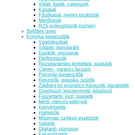
Villák, fogók, csipeszek
Kanalak
Főzőkanál, nyeles eszközök
Merőkanál
R2S evőeszközök (színes)
Befőttes üveg
Konyhai kiegészítők
Vágódeszkák
Sótartó, borsdaráló
Darálók, mozsarak
Ételformázók
Rozsdamentes termékek, spatulák
Citrom-, narancs facsaró
Porcelán kiegészítők
Reszelők, galuska, szűrők
Zöldség-és gyümölcs hámozók, darabolók
Dugóhúzó, konzervnyitó, késélező
Fűszertartó, liszt, spagetti
Mérő-,mércés edények
Kenyértartók
Habverők
Műanyag, szilikon eszközök
Vajtartó
Olajtartó, olajspray
Fakanáltartók