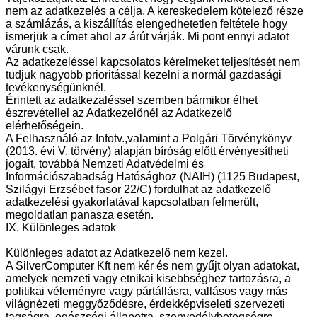
nem az adatkezelés a célja. A kereskedelem kötelező része
a számlázás, a kiszállítás elengedhetetlen feltétele hogy
ismerjük a címet ahol az árút várják. Mi pont ennyi adatot
várunk csak.
Az adatkezeléssel kapcsolatos kérelmeket teljesítését nem
tudjuk nagyobb prioritással kezelni a normál gazdasági
tevékenységünknél.
Érintett az adatkezaléssel szemben bármikor élhet
észrevétellel az Adatkezelőnél az Adatkezelő
elérhetőségein.
A Felhasználó az Infotv.,valamint a Polgári Törvénykönyv
(2013. évi V. törvény) alapján bíróság előtt érvényesítheti
jogait, továbbá Nemzeti Adatvédelmi és
Információszabadság Hatósághoz (NAIH) (1125 Budapest,
Szilágyi Erzsébet fasor 22/C) fordulhat az adatkezelő
adatkezelési gyakorlatával kapcsolatban felmerült,
megoldatlan panasza esetén.
IX. Különleges adatok
Különleges adatot az Adatkezelő nem kezel.
A SilverComputer Kft nem kér és nem gyűjt olyan adatokat,
amelyek nemzeti vagy etnikai kisebbséghez tartozásra, a
politikai véleményre vagy pártállásra, vallásos vagy más
világnézeti meggyőződésre, érdekképviseleti szervezeti
tagságra, egészségi állapotra, szenvedélybetegségre,