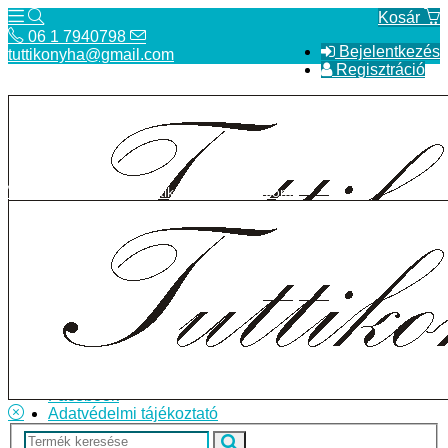
Kosár
06 1 7940798
Bejelentkezés
tuttikonyha@gmail.com
Regisztráció
06 1 7940798
tuttikonyha@gmail.com
Telefon
Szállítás
Bolt
ÁSZF
Facebook
Adatvédelmi tájékoztató