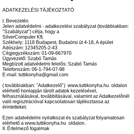
ADATKEZELÉSI TÁJÉKOZTATÓ
I. Bevezetés
Jelen adatvédelmi - adatkezelési szabályzat (továbbiakban:
"Szabályzat") célja, hogy a
SilverComputer Kft.
Székhely: 1118 Budapest, Budaörsi út 4-18, A épület
Adószám: 12345205-2-43
Cégjegyzékszám: 01-09-667970
Ügyvezető: Szabó Tamás
Megbízott adatvédelmi felelős: Szabó Tamás
Telefonszám: 06-1-794-07-98
E-mail: tuttikonyha@gmail.com
( továbbiakban: "Adatkezelő") www.tuttikonyha.hu oldalon
elérhető honlapján tárolt adatok kezelésével,
felhasználásával, továbbításával, valamint az Adatkezelőnél
való regisztrációval kapcsolatosan tájékoztassa az
érintetteket.
Ezen adatvédelmi nyilatkozat és szabályzat folyamatosan
elérhető a www.tuttikonyha.hu oldalon.
II. Értelmező fogalmak