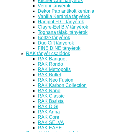
KitchenCraft tányérok
Veroni tányérok
Dekor Pap antikolt kerámia
Vanilia Kerámia tányérok
Hanipol H.C. tányérok
Clayre-Eef B.V tányérok
Tognana tálak, tányérok
Boltze tányérok
Duo Gift tányérok
FINE DINE tányérok
RAK tányér családok
RAK Banquet
RAK Rondo
RAK Metropolis
RAK Buffet
RAK Neo Fusion
RAK Karbon Collection
RAK Nano
RAK Classic
RAK Barista
RAK DIGI
RAK Anna
RAK Core
RAK SELVA
RAK EASE