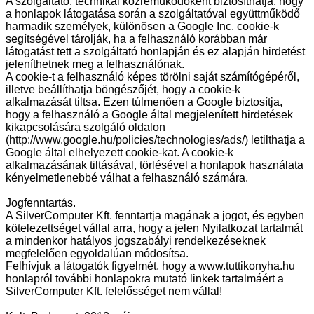
A szolgáltató, technikai közreműködőként biztosíthatja, hogy
a honlapok látogatása során a szolgáltatóval együttműködő
harmadik személyek, különösen a Google Inc. cookie-k
segítségével tárolják, ha a felhasználó korábban már
látogatást tett a szolgáltató honlapján és ez alapján hirdetést
jeleníthetnek meg a felhasználónak.
A cookie-t a felhasználó képes törölni saját számítógépéről,
illetve beállíthatja böngészőjét, hogy a cookie-k
alkalmazását tiltsa. Ezen túlmenően a Google biztosítja,
hogy a felhasználó a Google által megjelenített hirdetések
kikapcsolására szolgáló oldalon
(http://www.google.hu/policies/technologies/ads/) letilthatja a
Google által elhelyezett cookie-kat. A cookie-k
alkalmazásának tiltásával, törlésével a honlapok használata
kényelmetlenebbé válhat a felhasználó számára.
Jogfenntartás.
A SilverComputer Kft. fenntartja magának a jogot, és egyben
kötelezettséget vállal arra, hogy a jelen Nyilatkozat tartalmát
a mindenkor hatályos jogszabályi rendelkezéseknek
megfelelően egyoldalúan módosítsa.
Felhívjuk a látogatók figyelmét, hogy a www.tuttikonyha.hu
honlapról további honlapokra mutató linkek tartalmáért a
SilverComputer Kft. felelősséget nem vállal!