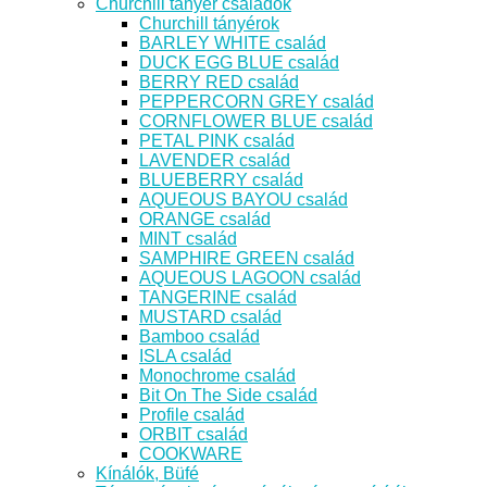
Churchill tányér családok
Churchill tányérok
BARLEY WHITE család
DUCK EGG BLUE család
BERRY RED család
PEPPERCORN GREY család
CORNFLOWER BLUE család
PETAL PINK család
LAVENDER család
BLUEBERRY család
AQUEOUS BAYOU család
ORANGE család
MINT család
SAMPHIRE GREEN család
AQUEOUS LAGOON család
TANGERINE család
MUSTARD család
Bamboo család
ISLA család
Monochrome család
Bit On The Side család
Profile család
ORBIT család
COOKWARE
Kínálók, Büfé