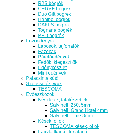
R2S bögrék
CERVE bögrék
Duo Gift bögrék
Hanipol bögrék
DAKLS bögrék
Tognana bögrék
PPD bögrék
Főzőedények
Lábosok, tejforralók
Fazekak
Párolóedények
Fedők, kiegészítők
Edénykészlet
Mini edények
Palacsinta sütő
Szeletsütők, wok
TESCOMA
Evőeszközök
Készletek, tálalószettek
Salvinelli 250, 5mm
Salvinelli Grand Hotel 4mm
Salvinelli Time 3mm
Kések, ollók
TESCOMA kések, ollók
Fagylaltkanál, tortalapát