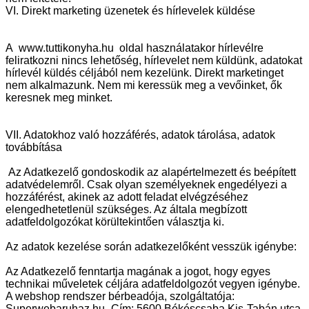
VI. Direkt marketing üzenetek és hírlevelek küldése
A www.tuttikonyha.hu oldal használatakor hírlevélre
feliratkozni nincs lehetőség, hírlevelet nem küldünk, adatokat
hírlevél küldés céljából nem kezelünk. Direkt marketinget
nem alkalmazunk. Nem mi keressük meg a vevőinket, ők
keresnek meg minket.
VII. Adatokhoz való hozzáférés, adatok tárolása, adatok
továbbítása
Az Adatkezelő gondoskodik az alapértelmezett és beépített
adatvédelemről. Csak olyan személyeknek engedélyezi a
hozzáférést, akinek az adott feladat elvégzéséhez
elengedhetetlenül szükséges. Az általa megbízott
adatfeldolgozókat körültekintően választja ki.
Az adatok kezelése során adatkezelőként vesszük igénybe:
Az Adatkezelő fenntartja magának a jogot, hogy egyes
technikai műveletek céljára adatfeldolgozót vegyen igénybe.
A webshop rendszer bérbeadója, szolgáltatója:
Superwebaruhaz.hu¸ Cím: 5600 Békéscsaba Kis-Tabán utca