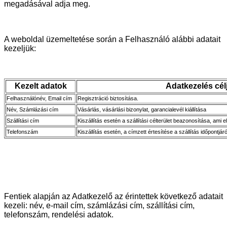
megadásával adja meg.
A weboldal üzemeltetése során a Felhasználó alábbi adatait
kezeljük:
Kezelt adatok
Adatkezelés cél
Felhasználónév, Email cím
Regisztráció biztosítása.
Név, Számlázási cím
Vásárlás, vásárlási bizonylat, garancialevél kiállítása
Szállítási cím
Kiszállítás esetén a szállítási célterület beazonosítása, ami e
Telefonszám
Kiszállítás esetén, a címzett értesítése a szállítás időpontjár
Fentiek alapján az Adatkezelő az érintettek következő adatait
kezeli: név, e-mail cím, számlázási cím, szállítási cím,
telefonszám, rendelési adatok.