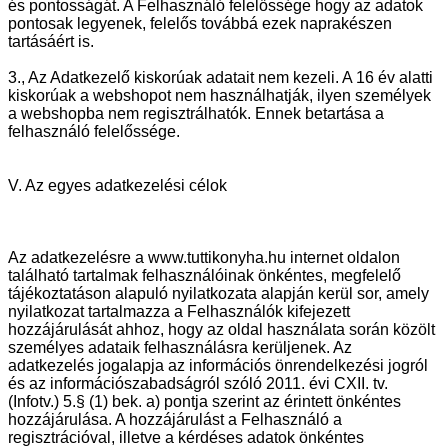
és pontosságát. A Felhasználó felelőssége hogy az adatok
pontosak legyenek, felelős továbbá ezek naprakészen
tartásáért is.
3., Az Adatkezelő kiskorúak adatait nem kezeli. A 16 év alatti
kiskorúak a webshopot nem használhatják, ilyen személyek
a webshopba nem regisztrálhatók. Ennek betartása a
felhasználó felelőssége.
V. Az egyes adatkezelési célok
Az adatkezelésre a www.tuttikonyha.hu internet oldalon
található tartalmak felhasználóinak önkéntes, megfelelő
tájékoztatáson alapuló nyilatkozata alapján kerül sor, amely
nyilatkozat tartalmazza a Felhasználók kifejezett
hozzájárulását ahhoz, hogy az oldal használata során közölt
személyes adataik felhasználásra kerüljenek. Az
adatkezelés jogalapja az információs önrendelkezési jogról
és az információszabadságról szóló 2011. évi CXII. tv.
(Infotv.) 5.§ (1) bek. a) pontja szerint az érintett önkéntes
hozzájárulása. A hozzájárulást a Felhasználó a
regisztrációval, illetve a kérdéses adatok önkéntes