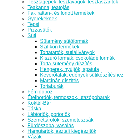
Tésztagépek, tésztavágók, tésztaszárítók
Teakanna, teatojás
Fa-, rattan-, és fonott termékek
Gyerekeknek
Tepsi
Pizzasütők
Süti
Sütemény sütőformák
Szilikon termékek
Tortatartók, sütiállványok
Kiszúró formák, csokoládé formák
Torta-sütemény díszítés
Hengerek, nyújtók, spatula
Keverőtálak, edények sütikészítéshez
Marcipán díszítés
Tortabúrák
Fém doboz
Ételhordók, termoszok, utazópoharak
Koktél-Bár
Táska
Lábtörlők, portörlők
Szeméttárolók, szemeteszsák
Fürdőszoba, vasalás
Hamutartók, asztali kiegészítők
Vázák