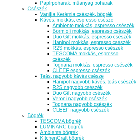
Papírpoharak, műanyag poharak
Csészék
Vanilia Kerámia csészék, bögrék
Kávés, mokkás, espresso csésze
Ambiente mokkás, espresso csészék
Bormioli mokkás, espresso csészék
Duo Gift mokkás, espresso csészék
Hanipol mokkás, espresso csészék
R2S mokkás, espresso csészék
TESCOMA mokkás, espresso
csészék
Tognana mokkás, espresso csészék
CLEEF espresso csészék
Teás, nagyobb kávés csésze
Hanipol nagyobb kávés, teás csészék
R2S nagyobb csészék
Duo Gift nagyobb csészék
Veroni nagyobb csészék
Tognana nagyobb csészék
CLEEF nagyobb csészék
Bögrék
TESCOMA bögrék
LUMINARC bögrék
Ambiente bögrék
KitchenCraft bögrék