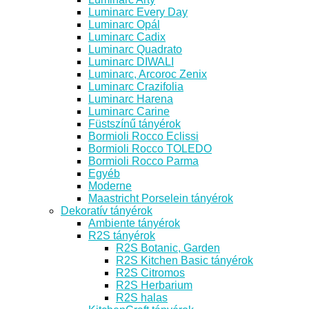
Luminarc Every Day
Luminarc Opál
Luminarc Cadix
Luminarc Quadrato
Luminarc DIWALI
Luminarc, Arcoroc Zenix
Luminarc Crazifolia
Luminarc Harena
Luminarc Carine
Füstszínű tányérok
Bormioli Rocco Eclissi
Bormioli Rocco TOLEDO
Bormioli Rocco Parma
Egyéb
Moderne
Maastricht Porselein tányérok
Dekoratív tányérok
Ambiente tányérok
R2S tányérok
R2S Botanic, Garden
R2S Kitchen Basic tányérok
R2S Citromos
R2S Herbarium
R2S halas