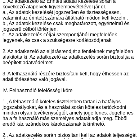
1. Az adatkezelő az Érintett adatai kezelése során a
következő alapelvek figyelembevételével jár el.
a., Az adatok kezelését jogszerűen és tisztességesen,
valamint az érintett számára átlátható módon kell kezelni.
b., Az adatok kezelése csak meghatározott, egyértelmű és
jogszerű célból történjen.
c., Az adatkezelés céljai szempontjából megfelelőek
legyenek, és csak a szükségesre korlátozódjanak.
2. Az adatkezelő az eljárásrendjét a fentieknek megfelelően
alakította ki. Az adatkezelő az adatkezelés során biztosítja a
beépített adatvédelmet.
3. A felhasználó részére biztosítani kell, hogy élhessen az
adati törléséhez való jogával.
IV. Felhasználó felelősségi köre
1., A felhasználó köteles tiszteletben tartani a hatályos
jogszabályokat, és a használat során köteles tartózkodni
minden olyan tevékenységtől, amely jogellenes. Jogellenes,
ha a felhasználó más személyes adatait adja meg. Ebből
eredő kár, szándékos károkozásnak tekinthető.
2., Az adatkezelés során biztosítani kell az adatok teljességét