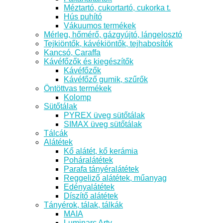
Méztartó, cukortartó, cukorka t.
Hús puhító
Vákuumos termékek
Mérleg, hőmérő, gázgyújtó, lángelosztó
Tejkiöntők, kávékiöntők, tejhabosítók
Kancsó, Caraffa
Kávéfőzők és kiegészítők
Kávéfőzők
Kávéfőző gumik, szűrők
Öntöttvas termékek
Kolomp
Sütőtálak
PYREX üveg sütőtálak
SIMAX üveg sütőtálak
Tálcák
Alátétek
Kő alátét, kő kerámia
Poháralátétek
Parafa tányéralátétek
Reggeliző alátétek, műanyag
Edényalátétek
Díszítő alátétek
Tányérok, tálak, tálkák
MAIA
Luminarc Arty