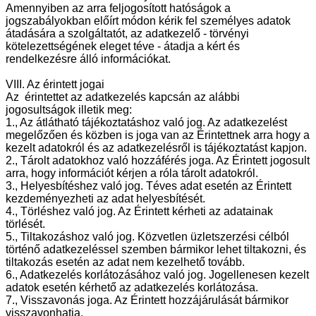
Amennyiben az arra feljogosított hatóságok a
jogszabályokban előírt módon kérik fel személyes adatok
átadására a szolgáltatót, az adatkezelő - törvényi
kötelezettségének eleget téve - átadja a kért és
rendelkezésre álló információkat.
VIII. Az érintett jogai
Az érintettet az adatkezelés kapcsán az alábbi
jogosultságok illetik meg:
1., Az átlátható tájékoztatáshoz való jog. Az adatkezelést
megelőzően és közben is joga van az Érintettnek arra hogy a
kezelt adatokról és az adatkezelésről is tájékoztatást kapjon.
2., Tárolt adatokhoz való hozzáférés joga. Az Érintett jogosult
arra, hogy információt kérjen a róla tárolt adatokról.
3., Helyesbítéshez való jog. Téves adat esetén az Érintett
kezdeményezheti az adat helyesbítését.
4., Törléshez való jog. Az Érintett kérheti az adatainak
törlését.
5., Tiltakozáshoz való jog. Közvetlen üzletszerzési célból
történő adatkezeléssel szemben bármikor lehet tiltakozni, és
tiltakozás esetén az adat nem kezelhető tovább.
6., Adatkezelés korlátozásához való jog. Jogellenesen kezelt
adatok esetén kérhető az adatkezelés korlátozása.
7., Visszavonás joga. Az Érintett hozzájárulását bármikor
visszavonhatja.