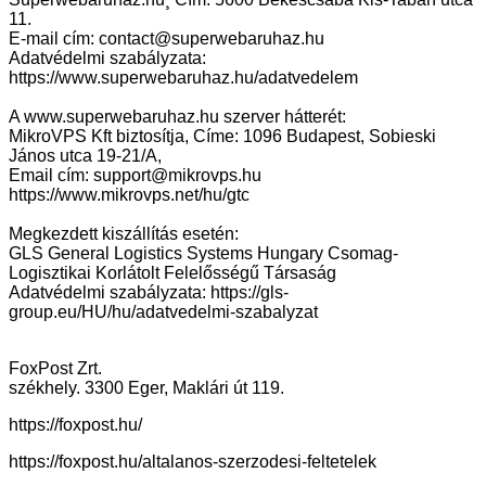
11.
E-mail cím: contact@superwebaruhaz.hu
Adatvédelmi szabályzata:
https://www.superwebaruhaz.hu/adatvedelem
A www.superwebaruhaz.hu szerver hátterét:
MikroVPS Kft biztosítja, Címe: 1096 Budapest, Sobieski
János utca 19-21/A,
Email cím: support@mikrovps.hu
https://www.mikrovps.net/hu/gtc
Megkezdett kiszállítás esetén:
GLS General Logistics Systems Hungary Csomag-
Logisztikai Korlátolt Felelősségű Társaság
Adatvédelmi szabályzata: https://gls-
group.eu/HU/hu/adatvedelmi-szabalyzat
FoxPost
Zrt.
székhely. 3300 Eger, Maklári út 119.
https://foxpost.hu/
https://foxpost.hu/altalanos-szerzodesi-feltetelek