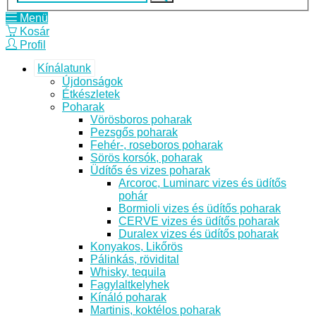
Menü
Kosár
Profil
Kínálatunk
Újdonságok
Étkészletek
Poharak
Vörösboros poharak
Pezsgős poharak
Fehér-, roseboros poharak
Sörös korsók, poharak
Üdítős és vizes poharak
Arcoroc, Luminarc vizes és üdítős
pohár
Bormioli vizes és üdítős poharak
CERVE vizes és üdítős poharak
Duralex vizes és üdítős poharak
Konyakos, Likőrös
Pálinkás, rövidital
Whisky, tequila
Fagylaltkelyhek
Kínáló poharak
Martinis, koktélos poharak