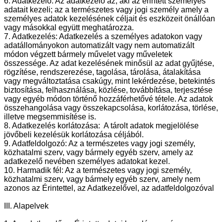
6. Adatkezelő: Az adatkezelő az, aki az érintett személyes
adatait kezeli; az a természetes vagy jogi személy amely a
személyes adatok kezelésének céljait és eszközeit önállóan
vagy másokkal együtt meghatározza.
7. Adatkezelés: Adatkezelés a személyes adatokon vagy
adatállományokon automatizált vagy nem automatizált
módon végzett bármely művelet vagy műveletek
összessége. Az adat kezelésének minősül az adat gyűjtése,
rögzítése, rendszerezése, tagolása, tárolása, átalakítása
vagy megváltoztatása csakúgy, mint lekérdezése, betekintés
biztosítása, felhasználása, közlése, továbbítása, terjesztése
vagy egyéb módon történő hozzáférhetővé tétele. Az adatok
összehangolása vagy összekapcsolása, korlátozása, törlése,
illetve megsemmisítése is.
8. Adatkezelés korlátozása: A tárolt adatok megjelölése
jövőbeli kezelésük korlátozása céljából.
9. Adatfeldolgozó: Az a természetes vagy jogi személy,
közhatalmi szerv, vagy bármely egyéb szerv, amely az
adatkezelő nevében személyes adatokat kezel.
10. Harmadik fél: Az a természetes vagy jogi személy,
közhatalmi szerv, vagy bármely egyéb szerv, amely nem
azonos az Érintettel, az Adatkezelővel, az adatfeldolgozóval
III. Alapelvek