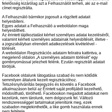
felelősség kizárólag azt a Felhasználót terheli, aki az e-mail
címet regisztrálta.
A Felhasználó bármikor jogosult a rögzített adatait
helyesbíteni.
Egyes adatait a Felhasználó a weboldalon maga
helyesbítheti.
Az érintett tájékoztatást kérhet személyes adatai kezeléséről,
valamint kérheti személyes adatainak helyesbítését, illetve -
a jogszabályban elrendelt adatkezelések kivételével -
törlését.
A weboldalon Regisztrációs adataim feliratra kattintva, a
megjelenő oldalon „A személyes adataim törlését” egy
gombnyomással jelezheti felénk. Ezután regisztrált adatait
töröljük.
Facebook oldalunk látogatása szabad és nem kötődik
semmilyen általunk kezelt regisztrációhoz.
Tetszésnyilvánítás bejegyzés és követés a Facebook
alkalmazáson belül az Érintett saját profiljából kezelhető,
módosítható, törölhető. Facebookon megadott adatokat nem
kezelünk, nem tárolunk, nem dolgozunk fel. Változó
rendszerességgel tartalmakat jelenítünk meg, ezek
szabadon megtekinthetők, a like gomb használata ennek
nem feltétele.