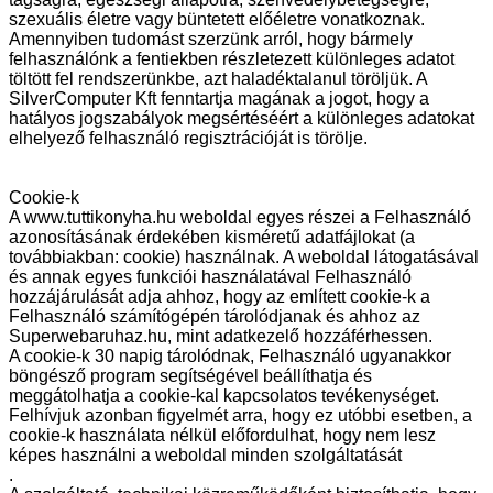
szexuális életre vagy büntetett előéletre vonatkoznak.
Amennyiben tudomást szerzünk arról, hogy bármely
felhasználónk a fentiekben részletezett különleges adatot
töltött fel rendszerünkbe, azt haladéktalanul töröljük. A
SilverComputer Kft fenntartja magának a jogot, hogy a
hatályos jogszabályok megsértéséért a különleges adatokat
elhelyező felhasználó regisztrációját is törölje.
Cookie-k
A www.tuttikonyha.hu weboldal egyes részei a Felhasználó
azonosításának érdekében kisméretű adatfájlokat (a
továbbiakban: cookie) használnak. A weboldal látogatásával
és annak egyes funkciói használatával Felhasználó
hozzájárulását adja ahhoz, hogy az említett cookie-k a
Felhasználó számítógépén tárolódjanak és ahhoz az
Superwebaruhaz.hu, mint adatkezelő hozzáférhessen.
A cookie-k 30 napig tárolódnak, Felhasználó ugyanakkor
böngésző program segítségével beállíthatja és
meggátolhatja a cookie-kal kapcsolatos tevékenységet.
Felhívjuk azonban figyelmét arra, hogy ez utóbbi esetben, a
cookie-k használata nélkül előfordulhat, hogy nem lesz
képes használni a weboldal minden szolgáltatását
.