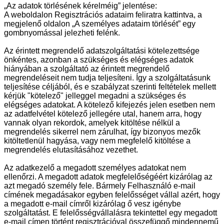
„Az adatok törlésének kérelméig” jelentése:
A weboldalon Regisztrációs adataim feliratra kattintva, a
megjelenő oldalon „A személyes adataim törlését” egy
gombnyomással jelezheti felénk.
Az érintett megrendelő adatszolgáltatási kötelezettsége
önkéntes, azonban a szükséges és elégséges adatok
hiányában a szolgáltató az érintett megrendelő
megrendeléseit nem tudja teljesíteni. Így a szolgáltatásunk
teljesítése céljából, és e szabályzat szerinti feltételek mellett
kérjük "kötelező" jelleggel megadni a szükséges és
elégséges adatokat. A kötelező kifejezés jelen esetben nem
az adatfelvétel kötelező jellegére utal, hanem arra, hogy
vannak olyan rekordok, amelyek kitöltése nélkül a
megrendelés sikerrel nem zárulhat, így bizonyos mezők
kitöltetlenül hagyása, vagy nem megfelelő kitöltése a
megrendelés elutasításához vezethet.
Az adatkezelő a megadott személyes adatokat nem
ellenőrzi. A megadott adatok megfelelőségéért kizárólag az
azt megadó személy fele. Bármely Felhasználó e-mail
címének megadásakor egyben felelősséget vállal azért, hogy
a megadott e-mail címről kizárólag ő vesz igénybe
szolgáltatást. E felelősségvállalásra tekintettel egy megadott
e-mail címen történt regisztrációval összefüggő mindennemű