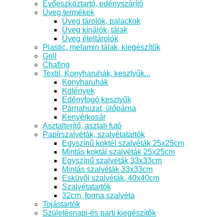
Evőeszköztartó, edényszárító
Üveg termékek
Üveg tárolók, palackok
Üveg kínálók, tálak
Üveg ételtárolók
Plastic, melamin tálak, kiegészítők
Grill
Chafing
Textil, Konyharuhák, kesztyűk...
Konyharuhák
Kötények
Edényfogó kesztyűk
Párnahuzat, ülőpárna
Kenyérkosár
Asztalterítő, asztali futó
Papírszalvéták, szalvétatartók
Egyszínű koktél szalvéták 25x25cm
Mintás koktál szalvéták 25x25cm
Egyszínű szalvéták 33x33cm
Mintás szalvéták 33x33cm
Esküvői szalvéták, 40x40cm
Szalvétatartók
32cm, forma szalvéta
Tojástartók
Születésnapi-és parti kiegészítők