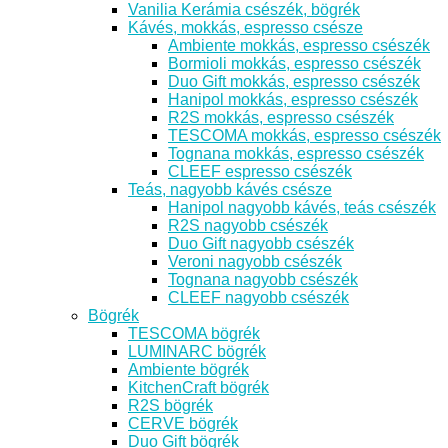
Vanilia Kerámia csészék, bögrék
Kávés, mokkás, espresso csésze
Ambiente mokkás, espresso csészék
Bormioli mokkás, espresso csészék
Duo Gift mokkás, espresso csészék
Hanipol mokkás, espresso csészék
R2S mokkás, espresso csészék
TESCOMA mokkás, espresso csészék
Tognana mokkás, espresso csészék
CLEEF espresso csészék
Teás, nagyobb kávés csésze
Hanipol nagyobb kávés, teás csészék
R2S nagyobb csészék
Duo Gift nagyobb csészék
Veroni nagyobb csészék
Tognana nagyobb csészék
CLEEF nagyobb csészék
Bögrék
TESCOMA bögrék
LUMINARC bögrék
Ambiente bögrék
KitchenCraft bögrék
R2S bögrék
CERVE bögrék
Duo Gift bögrék