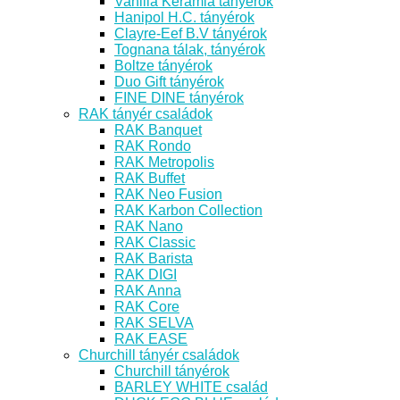
Vanilia Kerámia tányérok
Hanipol H.C. tányérok
Clayre-Eef B.V tányérok
Tognana tálak, tányérok
Boltze tányérok
Duo Gift tányérok
FINE DINE tányérok
RAK tányér családok
RAK Banquet
RAK Rondo
RAK Metropolis
RAK Buffet
RAK Neo Fusion
RAK Karbon Collection
RAK Nano
RAK Classic
RAK Barista
RAK DIGI
RAK Anna
RAK Core
RAK SELVA
RAK EASE
Churchill tányér családok
Churchill tányérok
BARLEY WHITE család