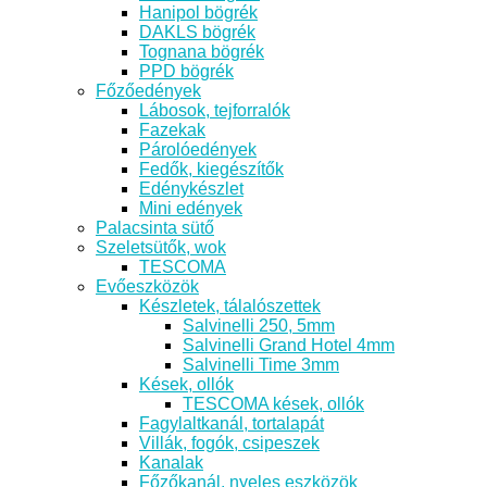
Hanipol bögrék
DAKLS bögrék
Tognana bögrék
PPD bögrék
Főzőedények
Lábosok, tejforralók
Fazekak
Párolóedények
Fedők, kiegészítők
Edénykészlet
Mini edények
Palacsinta sütő
Szeletsütők, wok
TESCOMA
Evőeszközök
Készletek, tálalószettek
Salvinelli 250, 5mm
Salvinelli Grand Hotel 4mm
Salvinelli Time 3mm
Kések, ollók
TESCOMA kések, ollók
Fagylaltkanál, tortalapát
Villák, fogók, csipeszek
Kanalak
Főzőkanál, nyeles eszközök