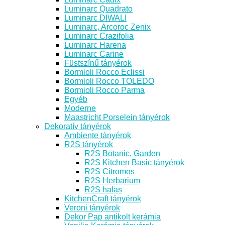
Luminarc Quadrato
Luminarc DIWALI
Luminarc, Arcoroc Zenix
Luminarc Crazifolia
Luminarc Harena
Luminarc Carine
Füstszínű tányérok
Bormioli Rocco Eclissi
Bormioli Rocco TOLEDO
Bormioli Rocco Parma
Egyéb
Moderne
Maastricht Porselein tányérok
Dekoratív tányérok
Ambiente tányérok
R2S tányérok
R2S Botanic, Garden
R2S Kitchen Basic tányérok
R2S Citromos
R2S Herbarium
R2S halas
KitchenCraft tányérok
Veroni tányérok
Dekor Pap antikolt kerámia