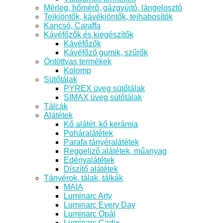
Mérleg, hőmérő, gázgyújtó, lángelosztó
Tejkiöntők, kávékiöntők, tejhabosítók
Kancsó, Caraffa
Kávéfőzők és kiegészítők
Kávéfőzők
Kávéfőző gumik, szűrők
Öntöttvas termékek
Kolomp
Sütőtálak
PYREX üveg sütőtálak
SIMAX üveg sütőtálak
Tálcák
Alátétek
Kő alátét, kő kerámia
Poháralátétek
Parafa tányéralátétek
Reggeliző alátétek, műanyag
Edényalátétek
Díszítő alátétek
Tányérok, tálak, tálkák
MAIA
Luminarc Arty
Luminarc Every Day
Luminarc Opál
Luminarc Cadix