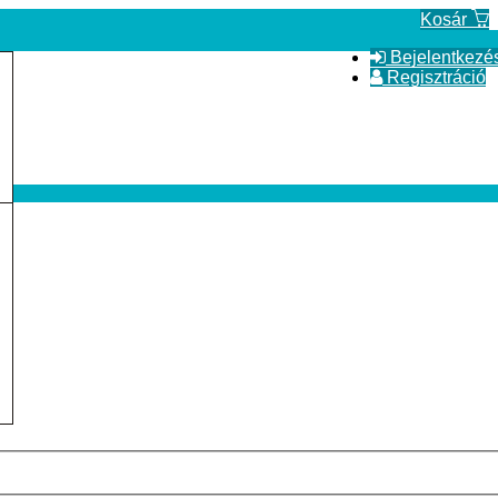
Kosár
Bejelentkezé
Regisztráció