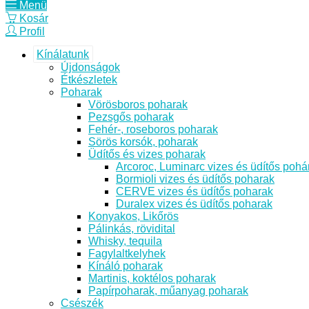
Menü
Kosár
Profil
Kínálatunk
Újdonságok
Étkészletek
Poharak
Vörösboros poharak
Pezsgős poharak
Fehér-, roseboros poharak
Sörös korsók, poharak
Üdítős és vizes poharak
Arcoroc, Luminarc vizes és üdítős pohá
Bormioli vizes és üdítős poharak
CERVE vizes és üdítős poharak
Duralex vizes és üdítős poharak
Konyakos, Likőrös
Pálinkás, rövidital
Whisky, tequila
Fagylaltkelyhek
Kínáló poharak
Martinis, koktélos poharak
Papírpoharak, műanyag poharak
Csészék