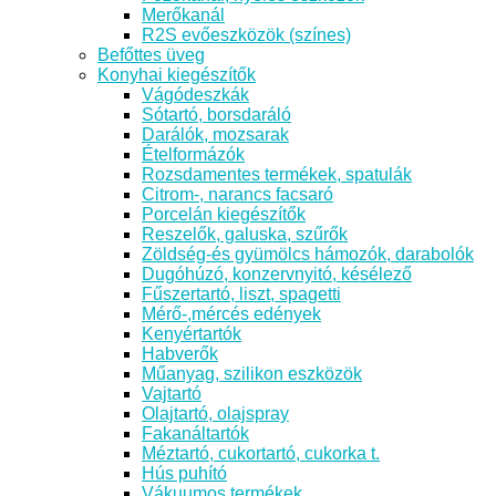
Merőkanál
R2S evőeszközök (színes)
Befőttes üveg
Konyhai kiegészítők
Vágódeszkák
Sótartó, borsdaráló
Darálók, mozsarak
Ételformázók
Rozsdamentes termékek, spatulák
Citrom-, narancs facsaró
Porcelán kiegészítők
Reszelők, galuska, szűrők
Zöldség-és gyümölcs hámozók, darabolók
Dugóhúzó, konzervnyitó, késélező
Fűszertartó, liszt, spagetti
Mérő-,mércés edények
Kenyértartók
Habverők
Műanyag, szilikon eszközök
Vajtartó
Olajtartó, olajspray
Fakanáltartók
Méztartó, cukortartó, cukorka t.
Hús puhító
Vákuumos termékek