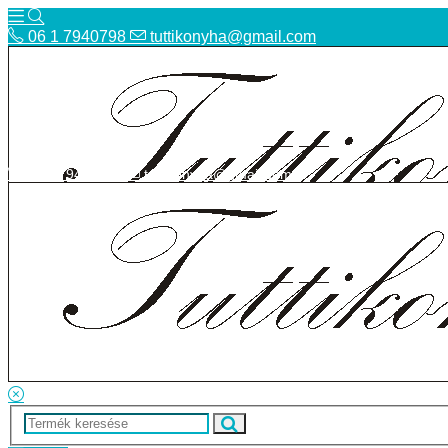
06 1 7940798
tuttikonyha@gmail.com
06 1 7940798
tuttikonyha@gmail.com
Telefon
Szállítás
Bolt
ÁSZF
Facebook
Adatvédelmi tájékoztató