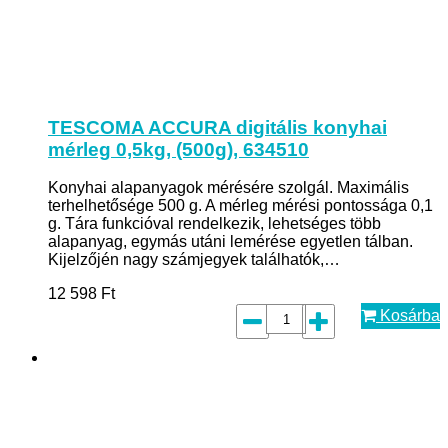
TESCOMA ACCURA digitális konyhai
mérleg 0,5kg, (500g), 634510
Konyhai alapanyagok mérésére szolgál. Maximális
terhelhetősége 500 g. A mérleg mérési pontossága 0,1
g. Tára funkcióval rendelkezik, lehetséges több
alapanyag, egymás utáni lemérése egyetlen tálban.
Kijelzőjén nagy számjegyek találhatók,…
12 598
Ft
Kosárba