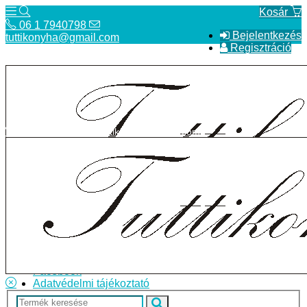
Kosár
06 1 7940798
Bejelentkezés
tuttikonyha@gmail.com
Regisztráció
06 1 7940798
tuttikonyha@gmail.com
Telefon
Szállítás
Bolt
ÁSZF
Facebook
Adatvédelmi tájékoztató