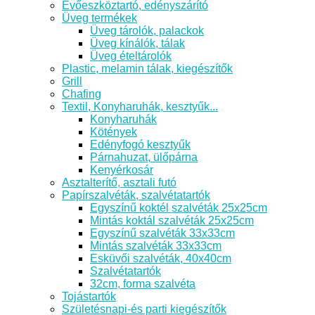
Evőeszköztartó, edényszárító
Üveg termékek
Üveg tárolók, palackok
Üveg kínálók, tálak
Üveg ételtárolók
Plastic, melamin tálak, kiegészítők
Grill
Chafing
Textil, Konyharuhák, kesztyűk...
Konyharuhák
Kötények
Edényfogó kesztyűk
Párnahuzat, ülőpárna
Kenyérkosár
Asztalterítő, asztali futó
Papírszalvéták, szalvétatartók
Egyszínű koktél szalvéták 25x25cm
Mintás koktál szalvéták 25x25cm
Egyszínű szalvéták 33x33cm
Mintás szalvéták 33x33cm
Esküvői szalvéták, 40x40cm
Szalvétatartók
32cm, forma szalvéta
Tojástartók
Születésnapi-és parti kiegészítők