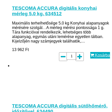
TESCOMA ACCURA digitális konyhai
mérleg 5.0 kg, 634512
Maximális terhelhetősége 5.0 kg Konyhai alapanyagok
mérésére szolgál. . A mérleg mérési pontossága 1 g.
Tára funkcióval rendelkezik, lehetséges több
alapanyag, egymás utáni lemérése egyetlen tálban.
Kijelzőjén nagy számjegyek találhatók,…
13 962
Ft
Kosárba
TESCOMA ACCURA digitális sütőhőmérő,
időzítővel, 634490