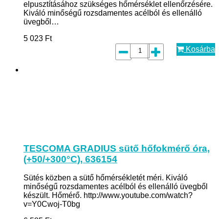
elpusztításához szükséges hőmérséklet ellenőrzésére.
Kiváló minőségű rozsdamentes acélból és ellenálló
üvegből…
5 023
Ft
Kosárba
TESCOMA GRADIUS sütő hőfokmérő óra,
(+50/+300°C), 636154
Sütés közben a sütő hőmérsékletét méri. Kiváló
minőségű rozsdamentes acélból és ellenálló üvegből
készült. Hőmérő. http://www.youtube.com/watch?
v=Y0Cwoj-T0bg