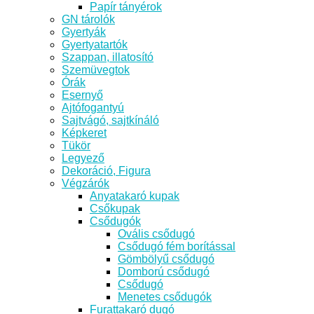
Papír tányérok
GN tárolók
Gyertyák
Gyertyatartók
Szappan, illatosító
Szemüvegtok
Órák
Esernyő
Ajtófogantyú
Sajtvágó, sajtkínáló
Képkeret
Tükör
Legyező
Dekoráció, Figura
Végzárók
Anyatakaró kupak
Csőkupak
Csődugók
Ovális csődugó
Csődugó fém borítással
Gömbölyű csődugó
Domború csődugó
Csődugó
Menetes csődugók
Furattakaró dugó