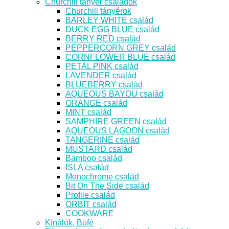
Churchill tányér családok
Churchill tányérok
BARLEY WHITE család
DUCK EGG BLUE család
BERRY RED család
PEPPERCORN GREY család
CORNFLOWER BLUE család
PETAL PINK család
LAVENDER család
BLUEBERRY család
AQUEOUS BAYOU család
ORANGE család
MINT család
SAMPHIRE GREEN család
AQUEOUS LAGOON család
TANGERINE család
MUSTARD család
Bamboo család
ISLA család
Monochrome család
Bit On The Side család
Profile család
ORBIT család
COOKWARE
Kínálók, Büfé