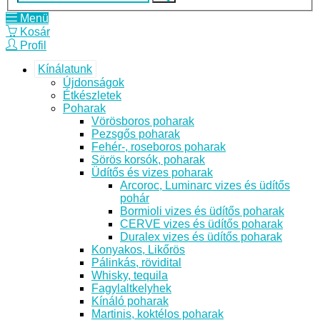
Menü
Kosár
Profil
Kínálatunk
Újdonságok
Étkészletek
Poharak
Vörösboros poharak
Pezsgős poharak
Fehér-, roseboros poharak
Sörös korsók, poharak
Üdítős és vizes poharak
Arcoroc, Luminarc vizes és üdítős
pohár
Bormioli vizes és üdítős poharak
CERVE vizes és üdítős poharak
Duralex vizes és üdítős poharak
Konyakos, Likőrös
Pálinkás, rövidital
Whisky, tequila
Fagylaltkelyhek
Kínáló poharak
Martinis, koktélos poharak