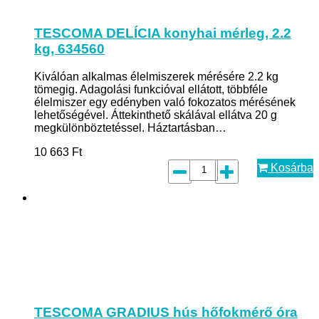
TESCOMA DELÍCIA konyhai mérleg, 2.2
kg, 634560
Kiválóan alkalmas élelmiszerek mérésére 2.2 kg
tömegig. Adagolási funkcióval ellátott, többféle
élelmiszer egy edényben való fokozatos mérésének
lehetőségével. Áttekinthető skálával ellátva 20 g
megkülönböztetéssel. Háztartásban…
10 663
Ft
Kosárba
TESCOMA GRADIUS hús hőfokmérő óra