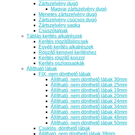
Zártszelvény dugó
Magyar zártszelvény dugó
Menetes zártszelvény dugó
Zártszelvény csúcsos dugó
Zártszelvény sapka
Csúszótalpak
Táblás kerítés alkatrészek
Kerítés rögzítőbilincsek
Egyéb kerítés alkatrészek
Rögzítő kengyel kerítéshez
Kerítés rögzítő konzol
Kerítés oszlopsapkák
Állítható lábak
FIX, nem dönthető lábak
Állítható, nem dönthető lábak 30mm
Állítható, nem dönthető lábak 25mm
Állítható, nem dönthető lábak 19mm
Állítható, nem dönthető lábak 20mm
Állítható, nem dönthető lábak 24mm
Állítható, nem dönthető lábak 34mm
Állítható, nem dönthető lábak 40mm
Állítható, nem dönthető lábak 48mm
Állítható, nem dönthető lábak 50mm
Csuklós, dönthető lábak
Állítható, nem dönthető lábak 39mm