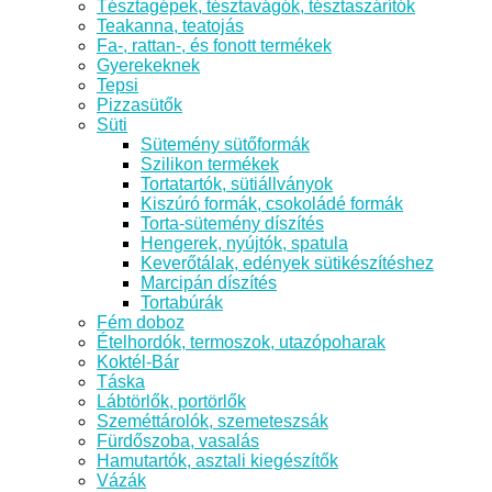
Tésztagépek, tésztavágók, tésztaszárítók
Teakanna, teatojás
Fa-, rattan-, és fonott termékek
Gyerekeknek
Tepsi
Pizzasütők
Süti
Sütemény sütőformák
Szilikon termékek
Tortatartók, sütiállványok
Kiszúró formák, csokoládé formák
Torta-sütemény díszítés
Hengerek, nyújtók, spatula
Keverőtálak, edények sütikészítéshez
Marcipán díszítés
Tortabúrák
Fém doboz
Ételhordók, termoszok, utazópoharak
Koktél-Bár
Táska
Lábtörlők, portörlők
Szeméttárolók, szemeteszsák
Fürdőszoba, vasalás
Hamutartók, asztali kiegészítők
Vázák