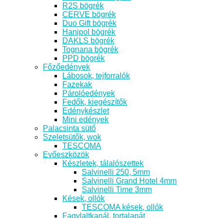
R2S bögrék
CERVE bögrék
Duo Gift bögrék
Hanipol bögrék
DAKLS bögrék
Tognana bögrék
PPD bögrék
Főzőedények
Lábosok, tejforralók
Fazekak
Párolóedények
Fedők, kiegészítők
Edénykészlet
Mini edények
Palacsinta sütő
Szeletsütők, wok
TESCOMA
Evőeszközök
Készletek, tálalószettek
Salvinelli 250, 5mm
Salvinelli Grand Hotel 4mm
Salvinelli Time 3mm
Kések, ollók
TESCOMA kések, ollók
Fagylaltkanál, tortalapát