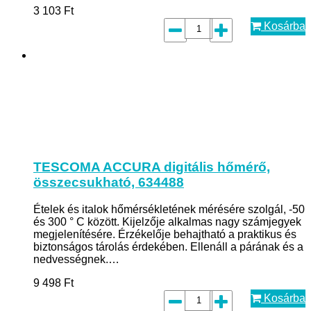
3 103
Ft
Kosárba
TESCOMA ACCURA digitális hőmérő,
összecsukható, 634488
Ételek és italok hőmérsékletének mérésére szolgál, -50
és 300 ° C között. Kijelzője alkalmas nagy számjegyek
megjelenítésére. Érzékelője behajtható a praktikus és
biztonságos tárolás érdekében. Ellenáll a párának és a
nedvességnek.…
9 498
Ft
Kosárba