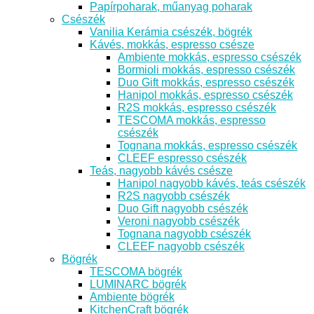
Papírpoharak, műanyag poharak
Csészék
Vanilia Kerámia csészék, bögrék
Kávés, mokkás, espresso csésze
Ambiente mokkás, espresso csészék
Bormioli mokkás, espresso csészék
Duo Gift mokkás, espresso csészék
Hanipol mokkás, espresso csészék
R2S mokkás, espresso csészék
TESCOMA mokkás, espresso
csészék
Tognana mokkás, espresso csészék
CLEEF espresso csészék
Teás, nagyobb kávés csésze
Hanipol nagyobb kávés, teás csészék
R2S nagyobb csészék
Duo Gift nagyobb csészék
Veroni nagyobb csészék
Tognana nagyobb csészék
CLEEF nagyobb csészék
Bögrék
TESCOMA bögrék
LUMINARC bögrék
Ambiente bögrék
KitchenCraft bögrék