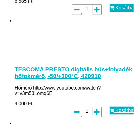
6 585
Ft
Kosárba
TESCOMA PRESTO digitális hús+folyadék
hőfokmérő, -50/+300°C, 420910
Hőmérő http://www.youtube.com/watch?
v=v3m53Lomq6E
9 000
Ft
Kosárba