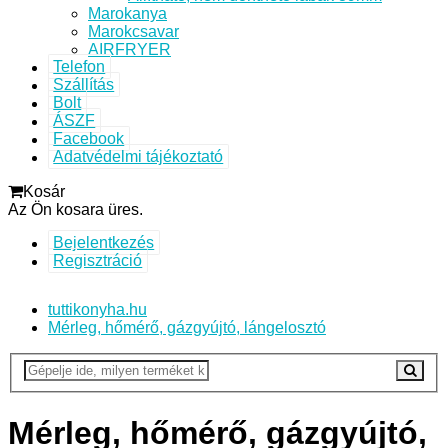
Marokanya
Marokcsavar
AIRFRYER
Telefon
Szállítás
Bolt
ÁSZF
Facebook
Adatvédelmi tájékoztató
Kosár
Az Ön kosara üres.
Bejelentkezés
Regisztráció
tuttikonyha.hu
Mérleg, hőmérő, gázgyújtó, lángelosztó
Mérleg, hőmérő, gázgyújtó,