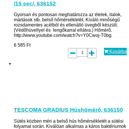
/15 sec/, 636152
Gyorsan és pontosan meghatározza az ételek, italok,
mártások stb. belső hőmérsékletét. Kiváló minőségű
rozsdamentes acélból és ellenálló üvegből készült.
(Védőhüvellyel és lengőkarral ellátva.) Hőmérő.
http://www.youtube.com/watch?v=Y0Cwoj-T0bg
6 585
Ft
Kosárba
TESCOMA GRADIUS Húshőmérő, 636150
Sütés közben méri a belső hús hőmérsékletét a sütési
folyamat során. Kiválóan alkalmas a káros baktériumok