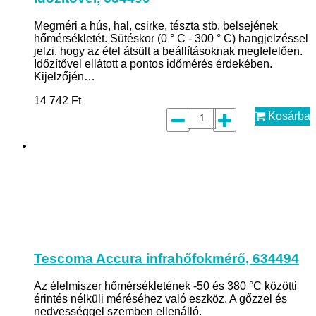
Megméri a hús, hal, csirke, tészta stb. belsejének
hőmérsékletét. Sütéskor (0 ° C - 300 ° C) hangjelzéssel
jelzi, hogy az étel átsült a beállításoknak megfelelően.
Időzítővel ellátott a pontos időmérés érdekében.
Kijelzőjén…
14 742
Ft
Kosárba
Tescoma Accura infrahőfokmérő, 634494
Az élelmiszer hőmérsékletének -50 és 380 °C közötti
érintés nélküli méréséhez való eszköz. A gőzzel és
nedvességgel szemben ellenálló.