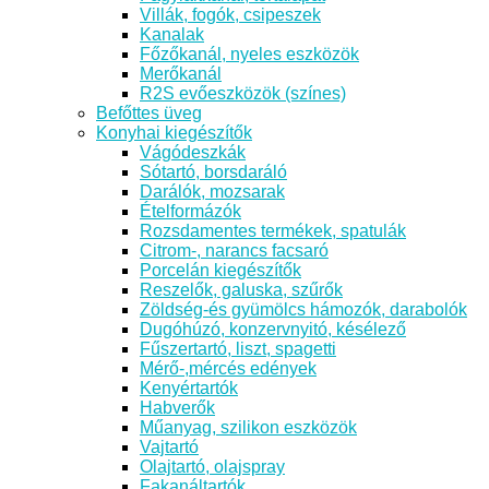
Villák, fogók, csipeszek
Kanalak
Főzőkanál, nyeles eszközök
Merőkanál
R2S evőeszközök (színes)
Befőttes üveg
Konyhai kiegészítők
Vágódeszkák
Sótartó, borsdaráló
Darálók, mozsarak
Ételformázók
Rozsdamentes termékek, spatulák
Citrom-, narancs facsaró
Porcelán kiegészítők
Reszelők, galuska, szűrők
Zöldség-és gyümölcs hámozók, darabolók
Dugóhúzó, konzervnyitó, késélező
Fűszertartó, liszt, spagetti
Mérő-,mércés edények
Kenyértartók
Habverők
Műanyag, szilikon eszközök
Vajtartó
Olajtartó, olajspray
Fakanáltartók