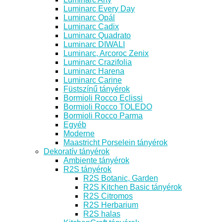
Luminarc Every Day
Luminarc Opál
Luminarc Cadix
Luminarc Quadrato
Luminarc DIWALI
Luminarc, Arcoroc Zenix
Luminarc Crazifolia
Luminarc Harena
Luminarc Carine
Füstszínű tányérok
Bormioli Rocco Eclissi
Bormioli Rocco TOLEDO
Bormioli Rocco Parma
Egyéb
Moderne
Maastricht Porselein tányérok
Dekoratív tányérok
Ambiente tányérok
R2S tányérok
R2S Botanic, Garden
R2S Kitchen Basic tányérok
R2S Citromos
R2S Herbarium
R2S halas