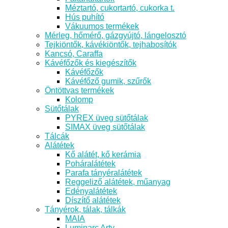
Méztartó, cukortartó, cukorka t.
Hús puhító
Vákuumos termékek
Mérleg, hőmérő, gázgyújtó, lángelosztó
Tejkiöntők, kávékiöntők, tejhabosítók
Kancsó, Caraffa
Kávéfőzők és kiegészítők
Kávéfőzők
Kávéfőző gumik, szűrők
Öntöttvas termékek
Kolomp
Sütőtálak
PYREX üveg sütőtálak
SIMAX üveg sütőtálak
Tálcák
Alátétek
Kő alátét, kő kerámia
Poháralátétek
Parafa tányéralátétek
Reggeliző alátétek, műanyag
Edényalátétek
Díszítő alátétek
Tányérok, tálak, tálkák
MAIA
Luminarc Arty