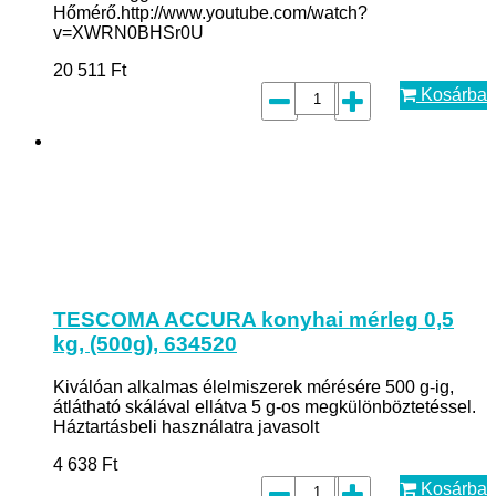
Hőmérő.http://www.youtube.com/watch?
v=XWRN0BHSr0U
20 511
Ft
Kosárba
TESCOMA ACCURA konyhai mérleg 0,5
kg, (500g), 634520
Kiválóan alkalmas élelmiszerek mérésére 500 g-ig,
átlátható skálával ellátva 5 g-os megkülönböztetéssel.
Háztartásbeli használatra javasolt
4 638
Ft
Kosárba