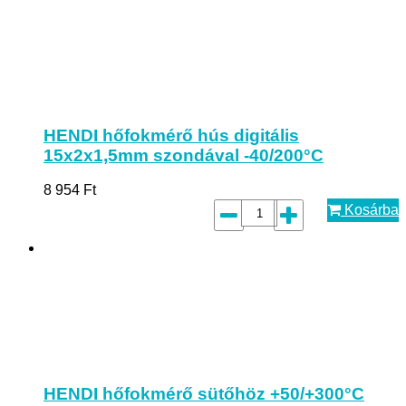
HENDI hőfokmérő hús digitális
15x2x1,5mm szondával -40/200°C
8 954
Ft
Kosárba
HENDI hőfokmérő sütőhöz +50/+300°C