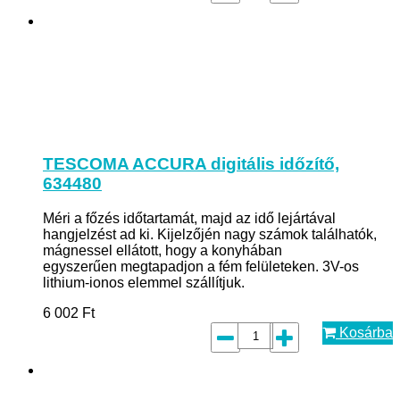
TESCOMA ACCURA digitális időzítő,
634480
Méri a főzés időtartamát, majd az idő lejártával
hangjelzést ad ki. Kijelzőjén nagy számok találhatók,
mágnessel ellátott, hogy a konyhában
egyszerűen megtapadjon a fém felületeken. 3V-os
lithium-ionos elemmel szállítjuk.
6 002
Ft
Kosárba