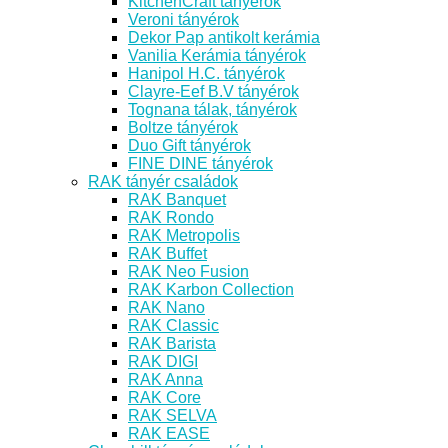
KitchenCraft tányérok
Veroni tányérok
Dekor Pap antikolt kerámia
Vanilia Kerámia tányérok
Hanipol H.C. tányérok
Clayre-Eef B.V tányérok
Tognana tálak, tányérok
Boltze tányérok
Duo Gift tányérok
FINE DINE tányérok
RAK tányér családok
RAK Banquet
RAK Rondo
RAK Metropolis
RAK Buffet
RAK Neo Fusion
RAK Karbon Collection
RAK Nano
RAK Classic
RAK Barista
RAK DIGI
RAK Anna
RAK Core
RAK SELVA
RAK EASE