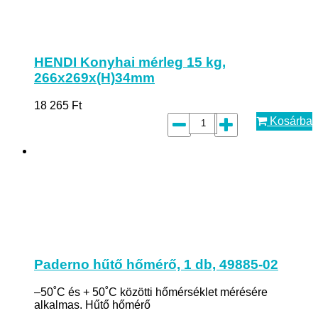
HENDI Konyhai mérleg 15 kg,
266x269x(H)34mm
18 265
Ft
Kosárba
Paderno hűtő hőmérő, 1 db, 49885-02
–50˚C és + 50˚C közötti hőmérséklet mérésére
alkalmas. Hűtő hőmérő