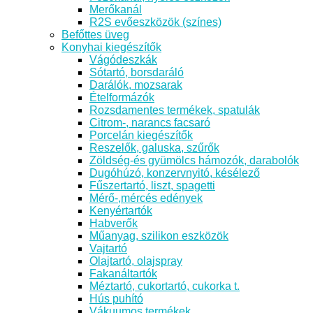
Merőkanál
R2S evőeszközök (színes)
Befőttes üveg
Konyhai kiegészítők
Vágódeszkák
Sótartó, borsdaráló
Darálók, mozsarak
Ételformázók
Rozsdamentes termékek, spatulák
Citrom-, narancs facsaró
Porcelán kiegészítők
Reszelők, galuska, szűrők
Zöldség-és gyümölcs hámozók, darabolók
Dugóhúzó, konzervnyitó, késélező
Fűszertartó, liszt, spagetti
Mérő-,mércés edények
Kenyértartók
Habverők
Műanyag, szilikon eszközök
Vajtartó
Olajtartó, olajspray
Fakanáltartók
Méztartó, cukortartó, cukorka t.
Hús puhító
Vákuumos termékek