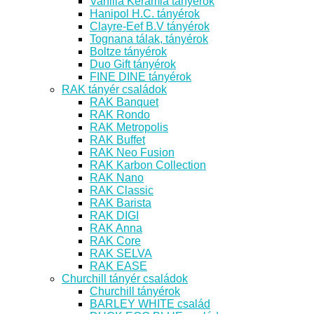
Vanilia Kerámia tányérok
Hanipol H.C. tányérok
Clayre-Eef B.V tányérok
Tognana tálak, tányérok
Boltze tányérok
Duo Gift tányérok
FINE DINE tányérok
RAK tányér családok
RAK Banquet
RAK Rondo
RAK Metropolis
RAK Buffet
RAK Neo Fusion
RAK Karbon Collection
RAK Nano
RAK Classic
RAK Barista
RAK DIGI
RAK Anna
RAK Core
RAK SELVA
RAK EASE
Churchill tányér családok
Churchill tányérok
BARLEY WHITE család