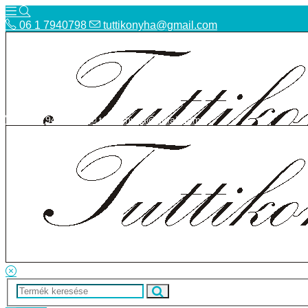
06 1 7940798
tuttikonyha@gmail.com
06 1 7940798
tuttikonyha@gmail.com
Telefon
Szállítás
Bolt
ÁSZF
Facebook
Adatvédelmi tájékoztató