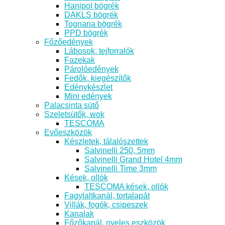
Hanipol bögrék
DAKLS bögrék
Tognana bögrék
PPD bögrék
Főzőedények
Lábosok, tejforralók
Fazekak
Párolóedények
Fedők, kiegészítők
Edénykészlet
Mini edények
Palacsinta sütő
Szeletsütők, wok
TESCOMA
Evőeszközök
Készletek, tálalószettek
Salvinelli 250, 5mm
Salvinelli Grand Hotel 4mm
Salvinelli Time 3mm
Kések, ollók
TESCOMA kések, ollók
Fagylaltkanál, tortalapát
Villák, fogók, csipeszek
Kanalak
Főzőkanál, nyeles eszközök