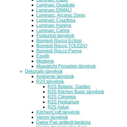
Luminarc Quadrato
Luminarc DIWALI
Luminarc, Arcoroc Zenix
Luminarc Crazifolia
Luminarc Harena
Luminarc Carine
Füstszínű tányérok
Bormioli Rocco Eclissi
Bormioli Rocco TOLEDO
Bormioli Rocco Parma
Egyéb
Moderne
Maastricht Porselein tányérok
Dekoratív tányérok
Ambiente tányérok
R2S tányérok
R2S Botanic, Garden
R2S Kitchen Basic tányérok
R2S Citromos
R2S Herbarium
R2S halas
KitchenCraft tányérok
Veroni tányérok
Dekor Pap antikolt kerámia