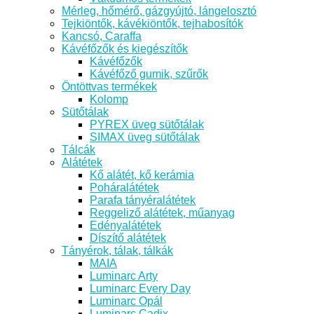
Mérleg, hőmérő, gázgyújtó, lángelosztó
Tejkiöntők, kávékiöntők, tejhabosítók
Kancsó, Caraffa
Kávéfőzők és kiegészítők
Kávéfőzők
Kávéfőző gumik, szűrők
Öntöttvas termékek
Kolomp
Sütőtálak
PYREX üveg sütőtálak
SIMAX üveg sütőtálak
Tálcák
Alátétek
Kő alátét, kő kerámia
Poháralátétek
Parafa tányéralátétek
Reggeliző alátétek, műanyag
Edényalátétek
Díszítő alátétek
Tányérok, tálak, tálkák
MAIA
Luminarc Arty
Luminarc Every Day
Luminarc Opál
Luminarc Cadix