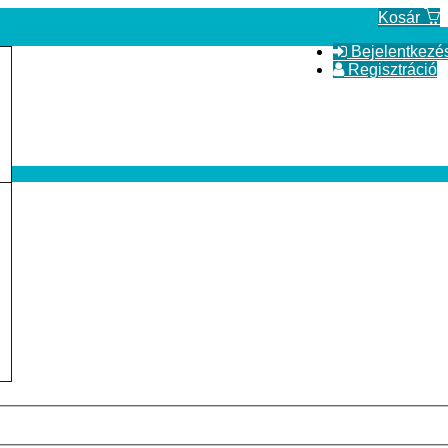
Kosár
Bejelentkezé
Regisztráció