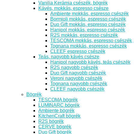
Vanilia Kerámia csészék, bögrék
Kávés, mokkás, espresso csésze
Ambiente mokkás, espresso csészék
Bormioli mokkás, espresso csészék
Duo Gift mokkás, espresso csészék
Hanipol mokkás, espresso csészék
R2S mokkás, espresso csészék
TESCOMA mokkás, espresso csészék
Tognana mokkás, espresso csészék
CLEEF espresso csészék
Teás, nagyobb kávés csésze
Hanipol nagyobb kávés, teás csészék
R2S nagyobb csészék
Duo Gift nagyobb csészék
Veroni nagyobb csészék
Tognana nagyobb csészék
CLEEF nagyobb csészék
Bögrék
TESCOMA bögrék
LUMINARC bögrék
Ambiente bögrék
KitchenCraft bögrék
R2S bögrék
CERVE bögrék
Duo Gift bögrék