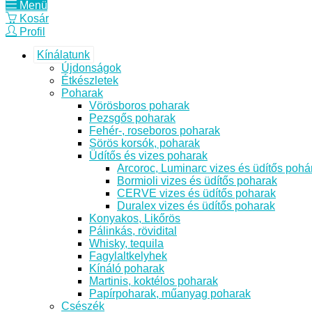
Menü
Kosár
Profil
Kínálatunk
Újdonságok
Étkészletek
Poharak
Vörösboros poharak
Pezsgős poharak
Fehér-, roseboros poharak
Sörös korsók, poharak
Üdítős és vizes poharak
Arcoroc, Luminarc vizes és üdítős pohá
Bormioli vizes és üdítős poharak
CERVE vizes és üdítős poharak
Duralex vizes és üdítős poharak
Konyakos, Likőrös
Pálinkás, rövidital
Whisky, tequila
Fagylaltkelyhek
Kínáló poharak
Martinis, koktélos poharak
Papírpoharak, műanyag poharak
Csészék