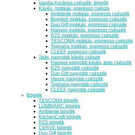
Vanilia Kerámia csészék, bögrék
Kávés, mokkás, espresso csésze
Ambiente mokkás, espresso csészék
Bormioli mokkás, espresso csészék
Duo Gift mokkás, espresso csészék
Hanipol mokkás, espresso csészék
R2S mokkás, espresso csészék
TESCOMA mokkás, espresso csészék
Tognana mokkás, espresso csészék
CLEEF espresso csészék
Teás, nagyobb kávés csésze
Hanipol nagyobb kávés, teás csészék
R2S nagyobb csészék
Duo Gift nagyobb csészék
Veroni nagyobb csészék
Tognana nagyobb csészék
CLEEF nagyobb csészék
Bögrék
TESCOMA bögrék
LUMINARC bögrék
Ambiente bögrék
KitchenCraft bögrék
R2S bögrék
CERVE bögrék
Duo Gift bögrék