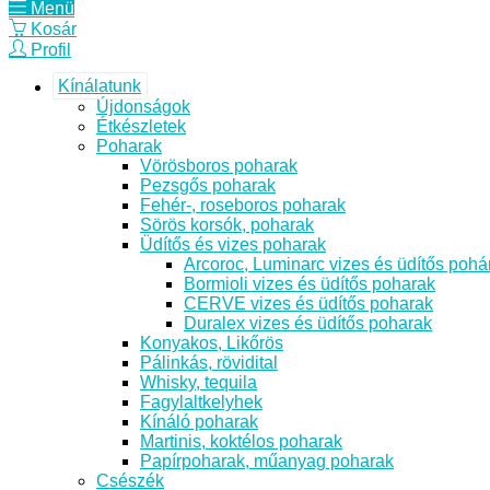
Menü
Kosár
Profil
Kínálatunk
Újdonságok
Étkészletek
Poharak
Vörösboros poharak
Pezsgős poharak
Fehér-, roseboros poharak
Sörös korsók, poharak
Üdítős és vizes poharak
Arcoroc, Luminarc vizes és üdítős pohá
Bormioli vizes és üdítős poharak
CERVE vizes és üdítős poharak
Duralex vizes és üdítős poharak
Konyakos, Likőrös
Pálinkás, rövidital
Whisky, tequila
Fagylaltkelyhek
Kínáló poharak
Martinis, koktélos poharak
Papírpoharak, műanyag poharak
Csészék