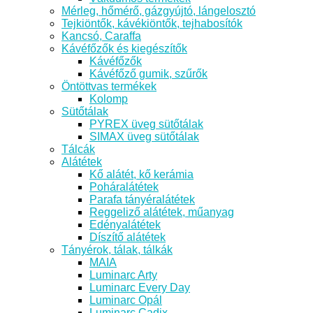
Mérleg, hőmérő, gázgyújtó, lángelosztó
Tejkiöntők, kávékiöntők, tejhabosítók
Kancsó, Caraffa
Kávéfőzők és kiegészítők
Kávéfőzők
Kávéfőző gumik, szűrők
Öntöttvas termékek
Kolomp
Sütőtálak
PYREX üveg sütőtálak
SIMAX üveg sütőtálak
Tálcák
Alátétek
Kő alátét, kő kerámia
Poháralátétek
Parafa tányéralátétek
Reggeliző alátétek, műanyag
Edényalátétek
Díszítő alátétek
Tányérok, tálak, tálkák
MAIA
Luminarc Arty
Luminarc Every Day
Luminarc Opál
Luminarc Cadix