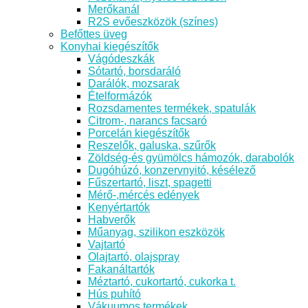
Merőkanál
R2S evőeszközök (színes)
Befőttes üveg
Konyhai kiegészítők
Vágódeszkák
Sótartó, borsdaráló
Darálók, mozsarak
Ételformázók
Rozsdamentes termékek, spatulák
Citrom-, narancs facsaró
Porcelán kiegészítők
Reszelők, galuska, szűrők
Zöldség-és gyümölcs hámozók, darabolók
Dugóhúzó, konzervnyitó, késélező
Fűszertartó, liszt, spagetti
Mérő-,mércés edények
Kenyértartók
Habverők
Műanyag, szilikon eszközök
Vajtartó
Olajtartó, olajspray
Fakanáltartók
Méztartó, cukortartó, cukorka t.
Hús puhító
Vákuumos termékek