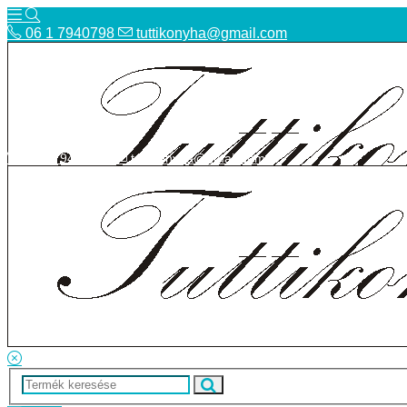
06 1 7940798
tuttikonyha@gmail.com
06 1 7940798
tuttikonyha@gmail.com
Telefon
Szállítás
Bolt
ÁSZF
Facebook
Adatvédelmi tájékoztató