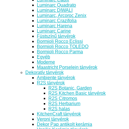
Luminarc Quadrato
Luminarc DIWALI
Luminarc, Arcoroc Zenix
Luminarc Crazifolia
Luminarc Harena
Luminarc Carine
Füstszínű tányérok
Bormioli Rocco Eclissi
Bormioli Rocco TOLEDO
Bormioli Rocco Parma
Egyéb
Moderne
Maastricht Porselein tányérok
Dekoratív tányérok
Ambiente tányérok
R2S tányérok
R2S Botanic, Garden
R2S Kitchen Basic tányérok
R2S Citromos
R2S Herbarium
R2S halas
KitchenCraft tányérok
Veroni tányérok
Dekor Pap antikolt kerámia