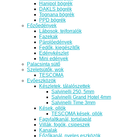
Hanipol bögrék
DAKLS bögrék
Tognana bögrék
PPD bögrék
Főzőedények
Lábosok, tejforralók
Fazekak
Párolóedények
Fedők, kiegészítők
Edénykészlet
Mini edények
Palacsinta sütő
Szeletsütők, wok
TESCOMA
Evőeszközök
Készletek, tálalószettek
Salvinelli 250, 5mm
Salvinelli Grand Hotel 4mm
Salvinelli Time 3mm
Kések, ollók
TESCOMA kések, ollók
Fagylaltkanál, tortalapát
Villák, fogók, csipeszek
Kanalak
Főzőkanál, nyeles eszközök