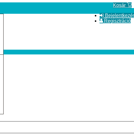
Kosár
Bejelentkezé
Regisztráció