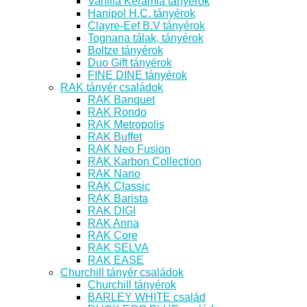
Vanilia Kerámia tányérok
Hanipol H.C. tányérok
Clayre-Eef B.V tányérok
Tognana tálak, tányérok
Boltze tányérok
Duo Gift tányérok
FINE DINE tányérok
RAK tányér családok
RAK Banquet
RAK Rondo
RAK Metropolis
RAK Buffet
RAK Neo Fusion
RAK Karbon Collection
RAK Nano
RAK Classic
RAK Barista
RAK DIGI
RAK Anna
RAK Core
RAK SELVA
RAK EASE
Churchill tányér családok
Churchill tányérok
BARLEY WHITE család