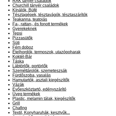
RAK tányér családok
Churchill tányér családok
Kínálók, Büfé
Tésztagépek, tésztavágók, tésztaszárítók
Teakanna, teatojás
Fa-, rattan-, és fonott termékek
Gyerekeknek
Tepsi
Pizzasütők
Süti
Fém doboz
Ételhordók, termoszok, utazópoharak
Koktél-Bár
Táska
Lábtörlők, portörlők
Szeméttárolók, szemeteszsák
Fürdőszoba, vasalás
Hamutartók, asztali kiegészítők
Vázák
Evőeszköztartó, edényszárító
Üveg termékek
Plastic, melamin tálak, kiegészítők
Grill
Chafing
Textil, Konyharuhák, kesztyűk...