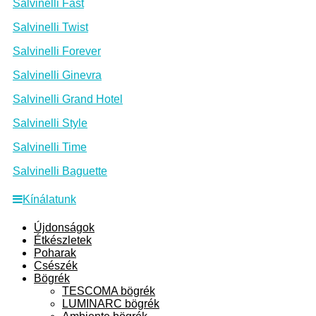
Salvinelli Fast
Salvinelli Twist
Salvinelli Forever
Salvinelli Ginevra
Salvinelli Grand Hotel
Salvinelli Style
Salvinelli Time
Salvinelli Baguette
Kínálatunk
Újdonságok
Étkészletek
Poharak
Csészék
Bögrék
TESCOMA bögrék
LUMINARC bögrék