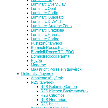
Luminarc Every Day
Luminarc Opál
Luminarc Cadix
Luminarc Quadrato
Luminarc DIWALI
Luminarc, Arcoroc Zenix
Luminarc Crazifolia
Luminarc Harena
Luminarc Carine
Füstszínű tányérok
Bormioli Rocco Eclissi
Bormioli Rocco TOLEDO
Bormioli Rocco Parma
Egyéb
Moderne
Maastricht Porselein tányérok
Dekoratív tányérok
Ambiente tányérok
R2S tányérok
R2S Botanic, Garden
R2S Kitchen Basic tányérok
R2S Citromos
R2S Herbarium
R2S halas