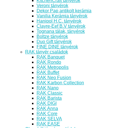
KitchenCraft tányérok
Veroni tányérok
Dekor Pap antikolt kerámia
Vanilia Kerámia tányérok
Hanipol H.C. tányérok
Clayre-Eef B.V tányérok
Tognana tálak, tányérok
Boltze tányérok
Duo Gift tányérok
FINE DINE tányérok
RAK tányér családok
RAK Banquet
RAK Rondo
RAK Metropolis
RAK Buffet
RAK Neo Fusion
RAK Karbon Collection
RAK Nano
RAK Classic
RAK Barista
RAK DIGI
RAK Anna
RAK Core
RAK SELVA
RAK EASE