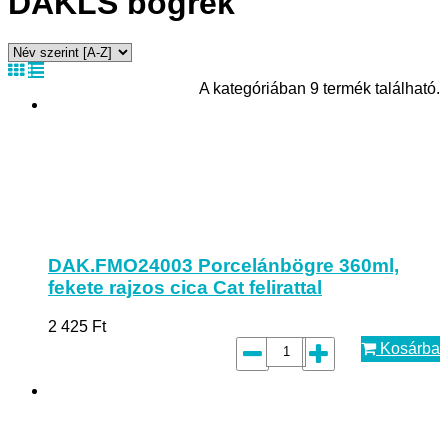
DAKLS bögrék
A kategóriában 9 termék található.
DAK.FMO24003 Porcelánbögre 360ml,
fekete rajzos cica Cat felirattal
2 425
Ft
Kosárba