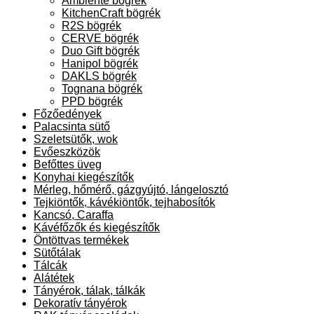
Ambiente bögrék
KitchenCraft bögrék
R2S bögrék
CERVE bögrék
Duo Gift bögrék
Hanipol bögrék
DAKLS bögrék
Tognana bögrék
PPD bögrék
Főzőedények
Palacsinta sütő
Szeletsütők, wok
Evőeszközök
Befőttes üveg
Konyhai kiegészítők
Mérleg, hőmérő, gázgyújtó, lángelosztó
Tejkiöntők, kávékiöntők, tejhabosítók
Kancsó, Caraffa
Kávéfőzők és kiegészítők
Öntöttvas termékek
Sütőtálak
Tálcák
Alátétek
Tányérok, tálak, tálkák
Dekoratív tányérok