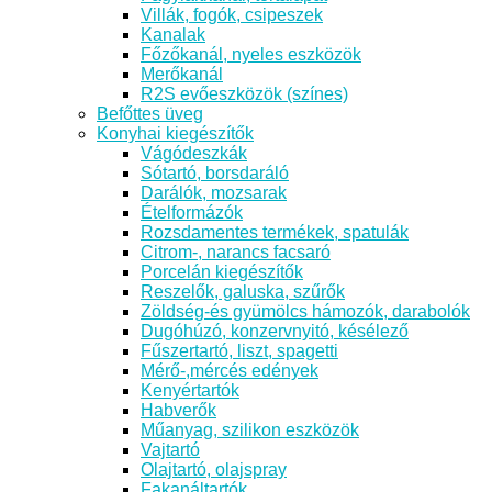
Villák, fogók, csipeszek
Kanalak
Főzőkanál, nyeles eszközök
Merőkanál
R2S evőeszközök (színes)
Befőttes üveg
Konyhai kiegészítők
Vágódeszkák
Sótartó, borsdaráló
Darálók, mozsarak
Ételformázók
Rozsdamentes termékek, spatulák
Citrom-, narancs facsaró
Porcelán kiegészítők
Reszelők, galuska, szűrők
Zöldség-és gyümölcs hámozók, darabolók
Dugóhúzó, konzervnyitó, késélező
Fűszertartó, liszt, spagetti
Mérő-,mércés edények
Kenyértartók
Habverők
Műanyag, szilikon eszközök
Vajtartó
Olajtartó, olajspray
Fakanáltartók