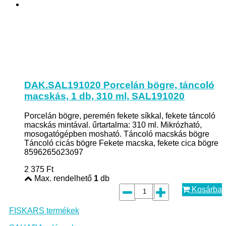
DAK.SAL191020 Porcelán bögre, táncoló
macskás, 1 db, 310 ml, SAL191020
Porcelán bögre, peremén fekete síkkal, fekete táncoló
macskás mintával. űrtartalma: 310 ml. Mikrózható,
mosogatógépben mosható. Táncoló macskás bögre
Táncoló cicás bögre Fekete macska, fekete cica bögre
8596265ö23ö97
2 375
Ft
Max. rendelhető
1
db
Kosárba
FISKARS termékek