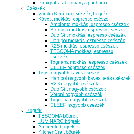
Papírpoharak, műanyag poharak
Csészék
Vanilia Kerámia csészék, bögrék
Kávés, mokkás, espresso csésze
Ambiente mokkás, espresso csészék
Bormioli mokkás, espresso csészék
Duo Gift mokkás, espresso csészék
Hanipol mokkás, espresso csészék
R2S mokkás, espresso csészék
TESCOMA mokkás, espresso
csészék
Tognana mokkás, espresso csészék
CLEEF espresso csészék
Teás, nagyobb kávés csésze
Hanipol nagyobb kávés, teás csészék
R2S nagyobb csészék
Duo Gift nagyobb csészék
Veroni nagyobb csészék
Tognana nagyobb csészék
CLEEF nagyobb csészék
Bögrék
TESCOMA bögrék
LUMINARC bögrék
Ambiente bögrék
KitchenCraft bögrék