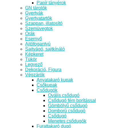
Papír tányérok
GN tárolók
Gyertyák
Gyertyatartók
Szappan, illatosító
Szemüvegtok
Órák
Esernyő
Ajtófogantyú
Sajtvágó, sajtkínáló
Képkeret
Tükör
Legyező
Dekoráció, Figura
Végzárók
Anyatakaró kupak
Csőkupak
Csődugók
Ovális csődugó
Csődugó fém borítással
Gömbölyű csődugó
Domború csődugó
Csődugó
Menetes csődugók
Furattakaró dugó