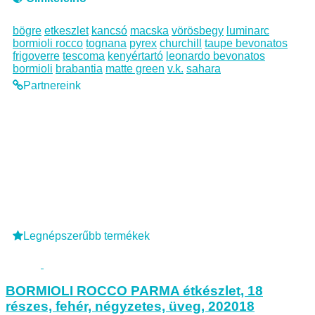
bögre
etkeszlet
kancsó
macska
vörösbegy
luminarc
bormioli rocco
tognana
pyrex
churchill
taupe bevonatos
frigoverre
tescoma
kenyértartó
leonardo bevonatos
bormioli
brabantia
matte green
v.k.
sahara
Partnereink
Legnépszerűbb termékek
BORMIOLI ROCCO PARMA étkészlet, 18
részes, fehér, négyzetes, üveg, 202018