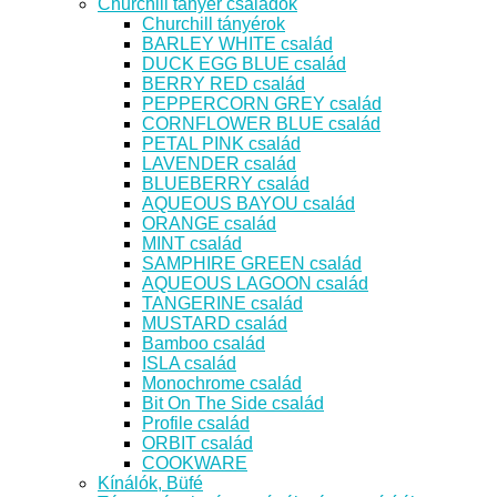
Churchill tányér családok
Churchill tányérok
BARLEY WHITE család
DUCK EGG BLUE család
BERRY RED család
PEPPERCORN GREY család
CORNFLOWER BLUE család
PETAL PINK család
LAVENDER család
BLUEBERRY család
AQUEOUS BAYOU család
ORANGE család
MINT család
SAMPHIRE GREEN család
AQUEOUS LAGOON család
TANGERINE család
MUSTARD család
Bamboo család
ISLA család
Monochrome család
Bit On The Side család
Profile család
ORBIT család
COOKWARE
Kínálók, Büfé