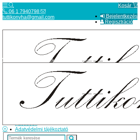
Kosár
06 1 7940798
Bejelentkezés
tuttikonyha@gmail.com
Regisztráció
06 1 7940798
tuttikonyha@gmail.com
Telefon
Szállítás
Bolt
ÁSZF
Facebook
Adatvédelmi tájékoztató