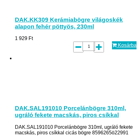
DAK.KK309 Kerámiabögre világoskék
alapon fehér pöttyös, 230ml
1 929
Ft
Kosárba
DAK.SAL191010 Porcelánbögre 310ml,
ugráló fekete macskás, piros csíkkal
DAK.SAL191010 Porcelánbögre 310ml, ugráló fekete
macskás, piros csíkkal cicás bögre 8596265ö22991