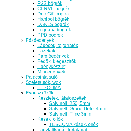
R2S bögrék
CERVE bögrék
Duo Gift bögrék
Hanipol bögrék
DAKLS bögrék
Tognana bögrék
PPD bögrék
Főzőedények
Lábosok, tejforralók
Fazekak
Párolóedények
Fedők, kiegészítők
Edénykészlet
Mini edények
Palacsinta sütő
Szeletsütők, wok
TESCOMA
Evőeszközök
Készletek, tálalószettek
Salvinelli 250, 5mm
Salvinelli Grand Hotel 4mm
Salvinelli Time 3mm
Kések, ollók
TESCOMA kések, ollók
Fagylaltkanál, tortalapát