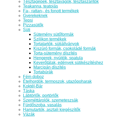
Tésztagépek, tésztavágók, tésztaszárítók
Teakanna, teatojás
Fa-, rattan-, és fonott termékek
Gyerekeknek
Tepsi
Pizzasütők
Süti
Sütemény sütőformák
Szilikon termékek
Tortatartók, sütiállványok
Kiszúró formák, csokoládé formák
Torta-sütemény díszítés
Hengerek, nyújtók, spatula
Keverőtálak, edények sütikészítéshez
Marcipán díszítés
Tortabúrák
Fém doboz
Ételhordók, termoszok, utazópoharak
Koktél-Bár
Táska
Lábtörlők, portörlők
Szeméttárolók, szemeteszsák
Fürdőszoba, vasalás
Hamutartók, asztali kiegészítők
Vázák