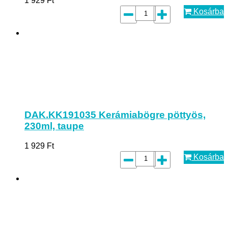
1 929
Ft
Kosárba
DAK.KK191035 Kerámiabögre pöttyös,
230ml, taupe
1 929
Ft
Kosárba