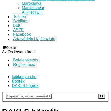
Marokanya
Marokcsavar
AIRFRYER
Telefon
Szállítás
Bolt
ÁSZF
Facebook
Adatvédelmi tájékoztató
Kosár
Az Ön kosara üres.
Bejelentkezés
Regisztráció
tuttikonyha.hu
Bögrék
DAKLS bögrék