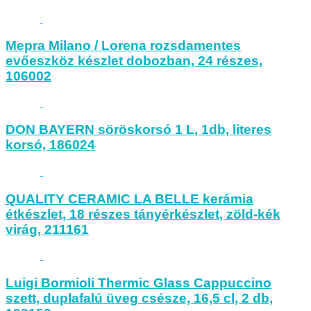
Mepra Milano / Lorena rozsdamentes
evőeszköz készlet dobozban, 24 részes,
106002
DON BAYERN söröskorsó 1 L, 1db, literes
korsó, 186024
QUALITY CERAMIC LA BELLE kerámia
étkészlet, 18 részes tányérkészlet, zöld-kék
virág, 211161
Luigi Bormioli Thermic Glass Cappuccino
szett, duplafalú üveg csésze, 16,5 cl, 2 db,