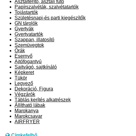
Asztalterítő, asztali futó
Papírszalvéták, szalvétatartók
Tojástartók
Születésnapi-és parti kiegészítők
GN tárolók
Gyertyák
Gyertyatartók
Szappan, illatosító
Szemüvegtok
Órák
Esernyő
Ajtófogantyú
Sajtvágó, sajtkínáló
Képkeret
Tükör
Legyező
Dekoráció, Figura
Végzárók
Táblás kerítés alkatrészek
Állítható lábak
Marokanya
Marokcsavar
AIRFRYER
Címkefelhő