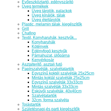
Evőeszköztartó, edényszárító
Üveg termékek
Üveg tárolók, palackok
Üveg kínálók, tálak
Üveg ételtárolók
Plastic, melamin tálak, kiegészítők
Grill
Chafing
Textil, Konyharuhák, kesztyűk...
Konyharuhák
Kötények
Edényfogó kesztyűk
Párnahuzat, ülőpárna
Kenyérkosár
Asztalterítő, asztali futó
Papírszalvéták, szalvétatartók
Egyszínű koktél szalvéták 25x25cm
Mintás koktál szalvéták 25x25cm
Egyszínű szalvéták 33x33cm
Mintás szalvéták 33x33cm
Esküvői szalvéták, 40x40cm
Szalvétatartók
32cm, forma szalvéta
Tojástartók
Születésnapi-és parti kiegészítők