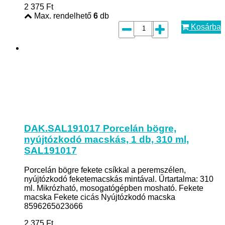
2 375
Ft
Max. rendelhető
6
db
Kosárba
DAK.SAL191017 Porcelán bögre,
nyújtózkodó macskás, 1 db, 310 ml,
SAL191017
Porcelán bögre fekete csíkkal a peremszélen,
nyújtózkodó feketemacskás mintával. Űrtartalma: 310
ml. Mikrózható, mosogatógépben mosható. Fekete
macska Fekete cicás Nyújtózkodó macska
8596265ö23ö66
2 375
Ft