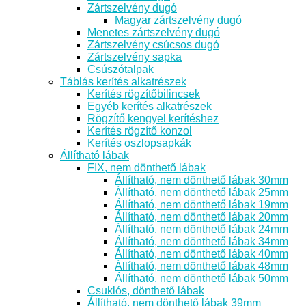
Zártszelvény dugó
Magyar zártszelvény dugó
Menetes zártszelvény dugó
Zártszelvény csúcsos dugó
Zártszelvény sapka
Csúszótalpak
Táblás kerítés alkatrészek
Kerítés rögzítőbilincsek
Egyéb kerítés alkatrészek
Rögzítő kengyel kerítéshez
Kerítés rögzítő konzol
Kerítés oszlopsapkák
Állítható lábak
FIX, nem dönthető lábak
Állítható, nem dönthető lábak 30mm
Állítható, nem dönthető lábak 25mm
Állítható, nem dönthető lábak 19mm
Állítható, nem dönthető lábak 20mm
Állítható, nem dönthető lábak 24mm
Állítható, nem dönthető lábak 34mm
Állítható, nem dönthető lábak 40mm
Állítható, nem dönthető lábak 48mm
Állítható, nem dönthető lábak 50mm
Csuklós, dönthető lábak
Állítható, nem dönthető lábak 39mm