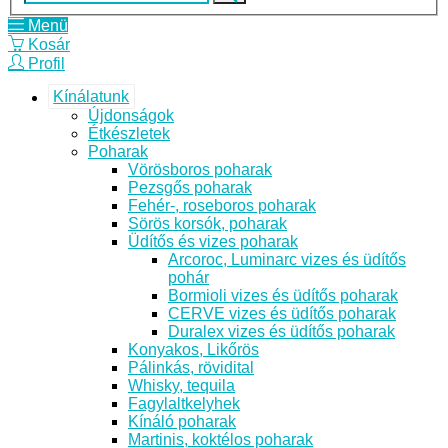
Menü
Kosár
Profil
Kínálatunk
Újdonságok
Étkészletek
Poharak
Vörösboros poharak
Pezsgős poharak
Fehér-, roseboros poharak
Sörös korsók, poharak
Üdítős és vizes poharak
Arcoroc, Luminarc vizes és üdítős
pohár
Bormioli vizes és üdítős poharak
CERVE vizes és üdítős poharak
Duralex vizes és üdítős poharak
Konyakos, Likőrös
Pálinkás, rövidital
Whisky, tequila
Fagylaltkelyhek
Kínáló poharak
Martinis, koktélos poharak