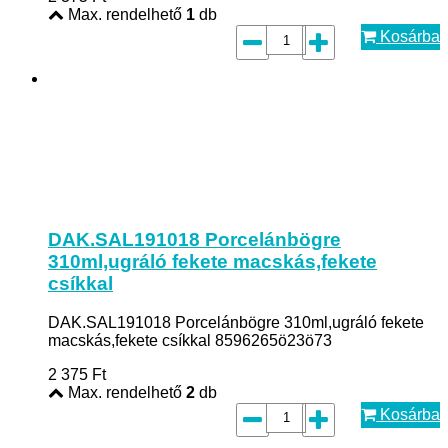
Max. rendelhető
1
db
Kosárba
DAK.SAL191018 Porcelánbögre
310ml,ugráló fekete macskás,fekete
csíkkal
DAK.SAL191018 Porcelánbögre 310ml,ugráló fekete
macskás,fekete csíkkal 8596265ö23ö73
2 375
Ft
Max. rendelhető
2
db
Kosárba