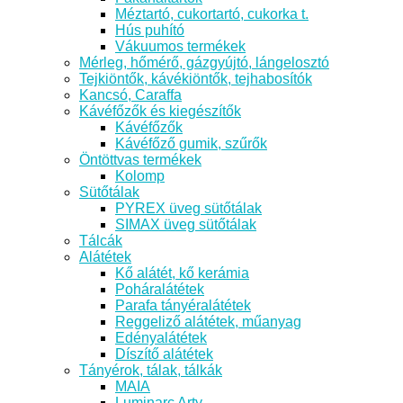
Méztartó, cukortartó, cukorka t.
Hús puhító
Vákuumos termékek
Mérleg, hőmérő, gázgyújtó, lángelosztó
Tejkiöntők, kávékiöntők, tejhabosítók
Kancsó, Caraffa
Kávéfőzők és kiegészítők
Kávéfőzők
Kávéfőző gumik, szűrők
Öntöttvas termékek
Kolomp
Sütőtálak
PYREX üveg sütőtálak
SIMAX üveg sütőtálak
Tálcák
Alátétek
Kő alátét, kő kerámia
Poháralátétek
Parafa tányéralátétek
Reggeliző alátétek, műanyag
Edényalátétek
Díszítő alátétek
Tányérok, tálak, tálkák
MAIA
Luminarc Arty