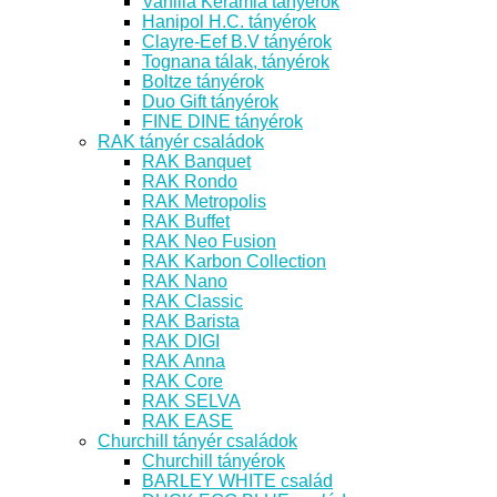
Vanilia Kerámia tányérok
Hanipol H.C. tányérok
Clayre-Eef B.V tányérok
Tognana tálak, tányérok
Boltze tányérok
Duo Gift tányérok
FINE DINE tányérok
RAK tányér családok
RAK Banquet
RAK Rondo
RAK Metropolis
RAK Buffet
RAK Neo Fusion
RAK Karbon Collection
RAK Nano
RAK Classic
RAK Barista
RAK DIGI
RAK Anna
RAK Core
RAK SELVA
RAK EASE
Churchill tányér családok
Churchill tányérok
BARLEY WHITE család