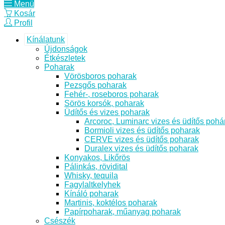
Menü
Kosár
Profil
Kínálatunk
Újdonságok
Étkészletek
Poharak
Vörösboros poharak
Pezsgős poharak
Fehér-, roseboros poharak
Sörös korsók, poharak
Üdítős és vizes poharak
Arcoroc, Luminarc vizes és üdítős pohá
Bormioli vizes és üdítős poharak
CERVE vizes és üdítős poharak
Duralex vizes és üdítős poharak
Konyakos, Likőrös
Pálinkás, rövidital
Whisky, tequila
Fagylaltkelyhek
Kínáló poharak
Martinis, koktélos poharak
Papírpoharak, műanyag poharak
Csészék