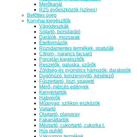
Merőkanál
R2S evőeszközök (színes)
Befőttes üveg
Konyhai kiegészítők
Vágódeszkák
Sótartó, borsdaráló
Darálók, mozsarak
Ételformázók
Rozsdamentes termékek, spatulák
Citrom-, narancs facsaró
Porcelán kiegészítők
Reszelők, galuska, szűrők
Zöldség-és gyümölcs hámozók, darabolók
Dugóhúzó, konzervnyitó, késélező
Fűszertartó, liszt, spagetti
Mérő-,mércés edények
Kenyértartók
Habverők
Műanyag, szilikon eszközök
Vajtartó
Olajtartó, olajspray
Fakanáltartók
Méztartó, cukortartó, cukorka t.
Hús puhító
Vákuumos termékek