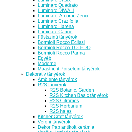
Luminarc Quadrato
Luminarc DIWALI
Luminarc, Arcoroc Zenix
Luminarc Crazifolia
Luminarc Harena
Luminarc Carine
Füstszínű tányérok
Bormioli Rocco Eclissi
Bormioli Rocco TOLEDO
Bormioli Rocco Parma
Egyéb
Moderne
Maastricht Porselein tányérok
Dekoratív tányérok
Ambiente tányérok
R2S tányérok
R2S Botanic, Garden
R2S Kitchen Basic tányérok
R2S Citromos
R2S Herbarium
R2S halas
KitchenCraft tányérok
Veroni tányérok
Dekor Pap antikolt kerámia