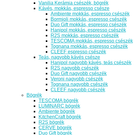
Vanilia Kerámia csészék, bögrék
Kávés, mokkás, espresso csésze
Ambiente mokkás, espresso csészék
Bormioli mokkás, espresso csészék
Duo Gift mokkás, espresso csészék
Hanipol mokkás, espresso csészék
R2S mokkás, espresso csészék
TESCOMA mokkás, espresso csészék
Tognana mokkás, espresso csészék
CLEEF espresso csészék
Teás, nagyobb kávés csésze
Hanipol nagyobb kávés, teás csészék
R2S nagyobb csészék
Duo Gift nagyobb csészék
Veroni nagyobb csészék
Tognana nagyobb csészék
CLEEF nagyobb csészék
Bögrék
TESCOMA bögrék
LUMINARC bögrék
Ambiente bögrék
KitchenCraft bögrék
R2S bögrék
CERVE bögrék
Duo Gift bögrék