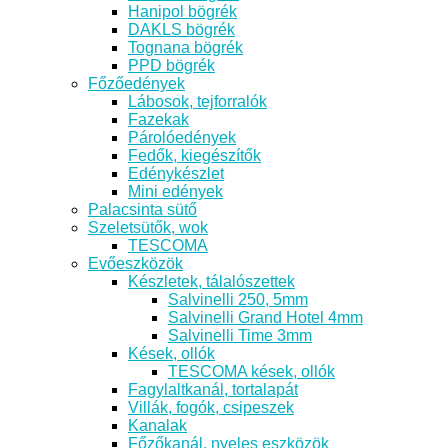
Hanipol bögrék
DAKLS bögrék
Tognana bögrék
PPD bögrék
Főzőedények
Lábosok, tejforralók
Fazekak
Párolóedények
Fedők, kiegészítők
Edénykészlet
Mini edények
Palacsinta sütő
Szeletsütők, wok
TESCOMA
Evőeszközök
Készletek, tálalószettek
Salvinelli 250, 5mm
Salvinelli Grand Hotel 4mm
Salvinelli Time 3mm
Kések, ollók
TESCOMA kések, ollók
Fagylaltkanál, tortalapát
Villák, fogók, csipeszek
Kanalak
Főzőkanál, nyeles eszközök