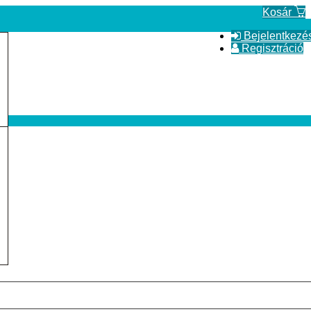
Kosár
Bejelentkezé
Regisztráció