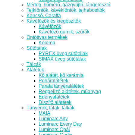
Mérleg, hőmérő, gázgyújtó, lángelosztó
Tejkiöntők, kávékiöntők, tejhabosítók
Kancsó, Caraffa
Kávéfőzők és kiegészítők
Kávéfőzők
Kávéfőző gumik, szűrők
Öntöttvas termékek
Kolomp
Sütőtálak
PYREX üveg sütőtálak
SIMAX üveg sütőtálak
Tálcák
Alátétek
Kő alátét, kő kerámia
Poháralátétek
Parafa tányéralátétek
Reggeliző alátétek, műanyag
Edényalátétek
Díszítő alátétek
Tányérok, tálak, tálkák
MAIA
Luminarc Arty
Luminarc Every Day
Luminarc Opál
Luminarc Cadix