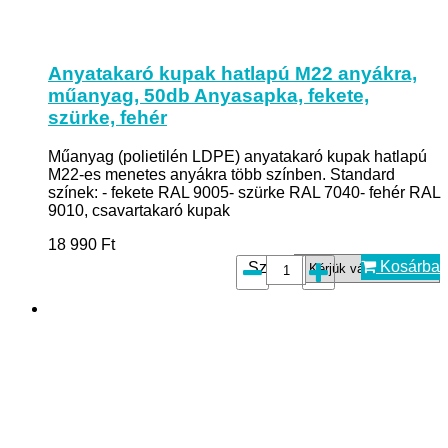
Anyatakaró kupak hatlapú M22 anyákra,
műanyag, 50db Anyasapka, fekete,
szürke, fehér
Műanyag (polietilén LDPE) anyatakaró kupak hatlapú
M22-es menetes anyákra több színben. Standard
színek: - fekete RAL 9005- szürke RAL 7040- fehér RAL
9010, csavartakaró kupak
18 990
Ft
Kosárba
Szín*: