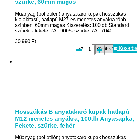
szürke, 60mm magas
Műanyag (polietilén) anyatakaró kupak hosszúkás
kialakítású, hatlapú M27-es menetes anyákra több
színben. 60mm magas Kiszerelés: 100 db Standard
színek: - fekete RAL 9005- szürke RAL 7040
30 990
Ft
Kosárba
Szín*:
Hosszúkás B anyatakaró kupak hatlapú
M12 menetes anyákra, 100db Anyasapka,
Fekete, szürke, fehér
Műanyag (polietilén) anyatakaró kupak hosszúkás