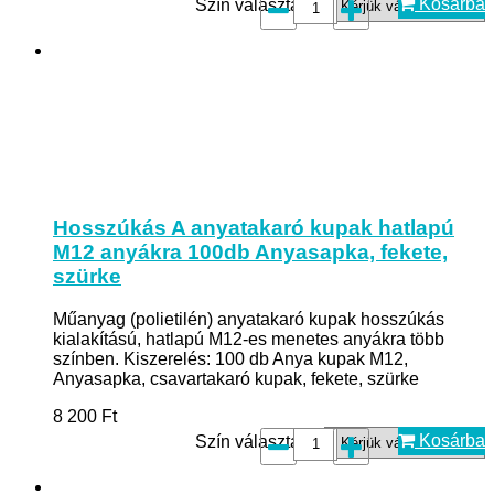
Kosárba
Szín választás*:
Hosszúkás A anyatakaró kupak hatlapú
M12 anyákra 100db Anyasapka, fekete,
szürke
Műanyag (polietilén) anyatakaró kupak hosszúkás
kialakítású, hatlapú M12-es menetes anyákra több
színben. Kiszerelés: 100 db Anya kupak M12,
Anyasapka, csavartakaró kupak, fekete, szürke
8 200
Ft
Kosárba
Szín választás*: