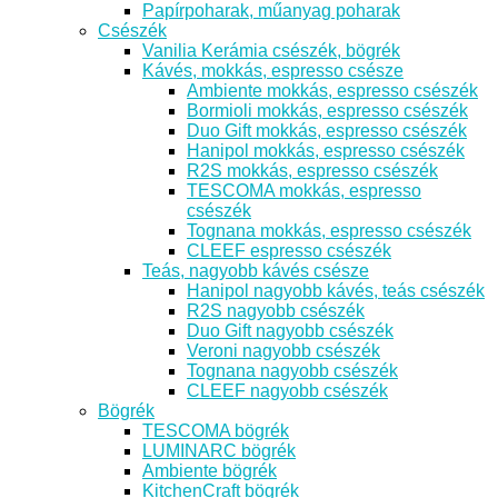
Papírpoharak, műanyag poharak
Csészék
Vanilia Kerámia csészék, bögrék
Kávés, mokkás, espresso csésze
Ambiente mokkás, espresso csészék
Bormioli mokkás, espresso csészék
Duo Gift mokkás, espresso csészék
Hanipol mokkás, espresso csészék
R2S mokkás, espresso csészék
TESCOMA mokkás, espresso
csészék
Tognana mokkás, espresso csészék
CLEEF espresso csészék
Teás, nagyobb kávés csésze
Hanipol nagyobb kávés, teás csészék
R2S nagyobb csészék
Duo Gift nagyobb csészék
Veroni nagyobb csészék
Tognana nagyobb csészék
CLEEF nagyobb csészék
Bögrék
TESCOMA bögrék
LUMINARC bögrék
Ambiente bögrék
KitchenCraft bögrék