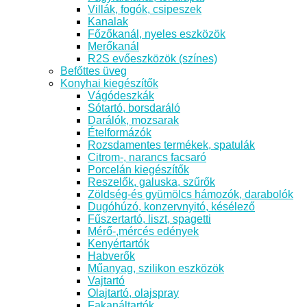
Villák, fogók, csipeszek
Kanalak
Főzőkanál, nyeles eszközök
Merőkanál
R2S evőeszközök (színes)
Befőttes üveg
Konyhai kiegészítők
Vágódeszkák
Sótartó, borsdaráló
Darálók, mozsarak
Ételformázók
Rozsdamentes termékek, spatulák
Citrom-, narancs facsaró
Porcelán kiegészítők
Reszelők, galuska, szűrők
Zöldség-és gyümölcs hámozók, darabolók
Dugóhúzó, konzervnyitó, késélező
Fűszertartó, liszt, spagetti
Mérő-,mércés edények
Kenyértartók
Habverők
Műanyag, szilikon eszközök
Vajtartó
Olajtartó, olajspray
Fakanáltartók