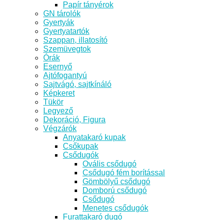
Papír tányérok
GN tárolók
Gyertyák
Gyertyatartók
Szappan, illatosító
Szemüvegtok
Órák
Esernyő
Ajtófogantyú
Sajtvágó, sajtkínáló
Képkeret
Tükör
Legyező
Dekoráció, Figura
Végzárók
Anyatakaró kupak
Csőkupak
Csődugók
Ovális csődugó
Csődugó fém borítással
Gömbölyű csődugó
Domború csődugó
Csődugó
Menetes csődugók
Furattakaró dugó