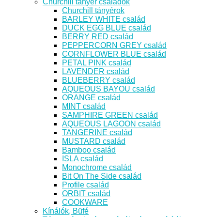
Churchill tányér családok
Churchill tányérok
BARLEY WHITE család
DUCK EGG BLUE család
BERRY RED család
PEPPERCORN GREY család
CORNFLOWER BLUE család
PETAL PINK család
LAVENDER család
BLUEBERRY család
AQUEOUS BAYOU család
ORANGE család
MINT család
SAMPHIRE GREEN család
AQUEOUS LAGOON család
TANGERINE család
MUSTARD család
Bamboo család
ISLA család
Monochrome család
Bit On The Side család
Profile család
ORBIT család
COOKWARE
Kínálók, Büfé