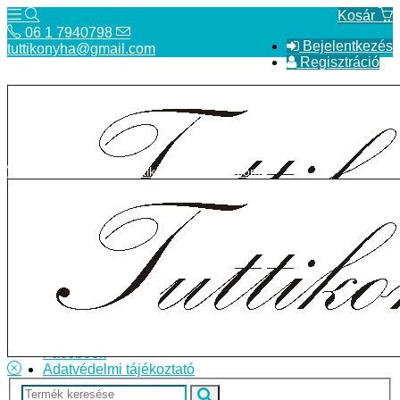
Kosár
06 1 7940798
Bejelentkezés
tuttikonyha@gmail.com
Regisztráció
06 1 7940798
tuttikonyha@gmail.com
Telefon
Szállítás
Bolt
ÁSZF
Facebook
Adatvédelmi tájékoztató