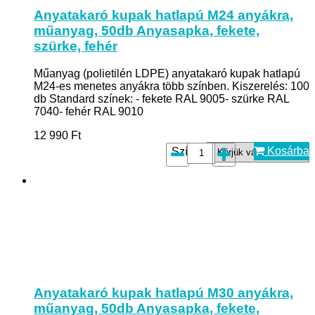
Anyatakaró kupak hatlapú M24 anyákra,
műanyag, 50db Anyasapka, fekete,
szürke, fehér
Műanyag (polietilén LDPE) anyatakaró kupak hatlapú
M24-es menetes anyákra több színben. Kiszerelés: 100
db Standard színek: - fekete RAL 9005- szürke RAL
7040- fehér RAL 9010
12 990
Ft
Kosárba
Szín:*:
Anyatakaró kupak hatlapú M30 anyákra,
műanyag, 50db Anyasapka, fekete,