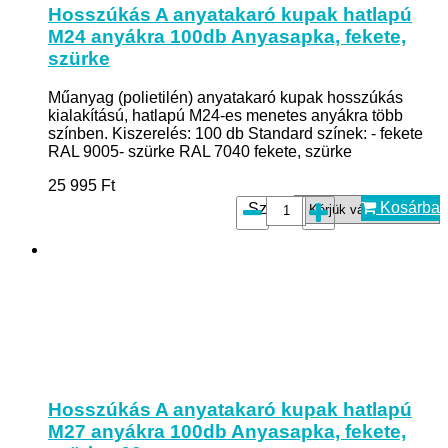
Hosszúkás A anyatakaró kupak hatlapú
M24 anyákra 100db Anyasapka, fekete,
szürke
Műanyag (polietilén) anyatakaró kupak hosszúkás
kialakítású, hatlapú M24-es menetes anyákra több
színben. Kiszerelés: 100 db Standard színek: - fekete
RAL 9005- szürke RAL 7040 fekete, szürke
25 995
Ft
Kosárba
Szín*:
Hosszúkás A anyatakaró kupak hatlapú
M27 anyákra 100db Anyasapka, fekete,