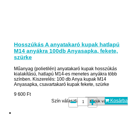
Hosszúkás A anyatakaró kupak hatlapú
M14 anyákra 100db Anyasapka, fekete,
szürke
Műanyag (polietilén) anyatakaró kupak hosszúkás
kialakítású, hatlapú M14-es menetes anyákra több
színben. Kiszerelés: 100 db Anya kupak M14
Anyasapka, csavartakaró kupak fekete, szürke
9 600
Ft
Kosárba
Szín választás*: