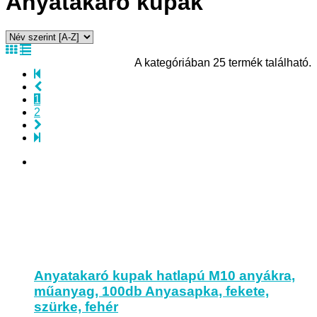
Anyatakaró kupak
A kategóriában 25 termék található.
1
2
Anyatakaró kupak hatlapú M10 anyákra,
műanyag, 100db Anyasapka, fekete,
szürke, fehér