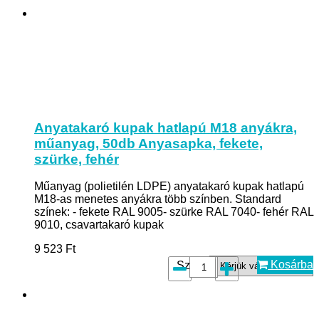
Anyatakaró kupak hatlapú M18 anyákra,
műanyag, 50db Anyasapka, fekete,
szürke, fehér
Műanyag (polietilén LDPE) anyatakaró kupak hatlapú
M18-as menetes anyákra több színben. Standard
színek: - fekete RAL 9005- szürke RAL 7040- fehér RAL
9010, csavartakaró kupak
9 523
Ft
Kosárba
Szín*: