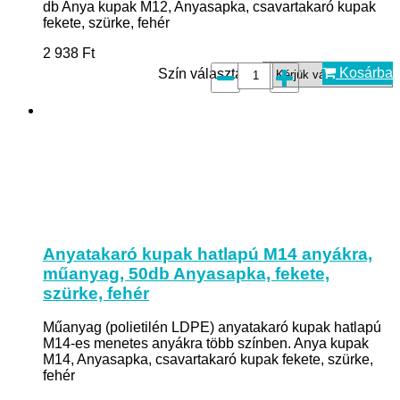
db Anya kupak M12, Anyasapka, csavartakaró kupak
fekete, szürke, fehér
2 938
Ft
Kosárba
Szín választás*:
Anyatakaró kupak hatlapú M14 anyákra,
műanyag, 50db Anyasapka, fekete,
szürke, fehér
Műanyag (polietilén LDPE) anyatakaró kupak hatlapú
M14-es menetes anyákra több színben. Anya kupak
M14, Anyasapka, csavartakaró kupak fekete, szürke,
fehér