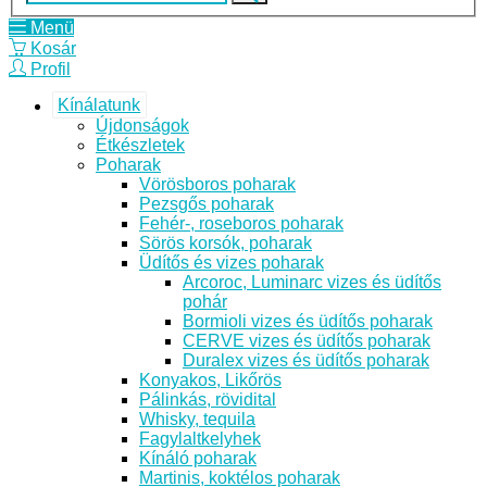
Menü
Kosár
Profil
Kínálatunk
Újdonságok
Étkészletek
Poharak
Vörösboros poharak
Pezsgős poharak
Fehér-, roseboros poharak
Sörös korsók, poharak
Üdítős és vizes poharak
Arcoroc, Luminarc vizes és üdítős
pohár
Bormioli vizes és üdítős poharak
CERVE vizes és üdítős poharak
Duralex vizes és üdítős poharak
Konyakos, Likőrös
Pálinkás, rövidital
Whisky, tequila
Fagylaltkelyhek
Kínáló poharak
Martinis, koktélos poharak