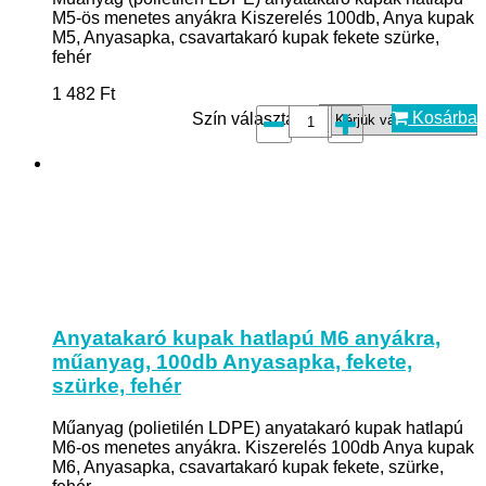
M5-ös menetes anyákra Kiszerelés 100db, Anya kupak
M5, Anyasapka, csavartakaró kupak fekete szürke,
fehér
1 482
Ft
Kosárba
Szín választás*:
Anyatakaró kupak hatlapú M6 anyákra,
műanyag, 100db Anyasapka, fekete,
szürke, fehér
Műanyag (polietilén LDPE) anyatakaró kupak hatlapú
M6-os menetes anyákra. Kiszerelés 100db Anya kupak
M6, Anyasapka, csavartakaró kupak fekete, szürke,