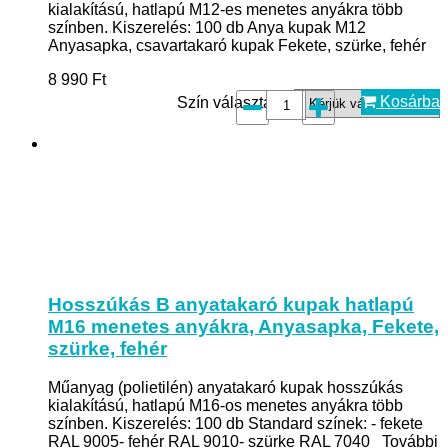
kialakítású, hatlapú M12-es menetes anyákra több
színben. Kiszerelés: 100 db Anya kupak M12
Anyasapka, csavartakaró kupak Fekete, szürke, fehér
8 990
Ft
Kosárba
Szín választás*:
Hosszúkás B anyatakaró kupak hatlapú
M16 menetes anyákra, Anyasapka, Fekete,
szürke, fehér
Műanyag (polietilén) anyatakaró kupak hosszúkás
kialakítású, hatlapú M16-os menetes anyákra több
színben. Kiszerelés: 100 db Standard színek: - fekete
RAL 9005- fehér RAL 9010- szürke RAL 7040 További