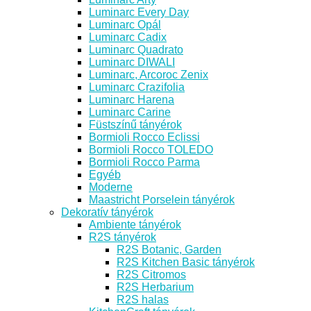
Luminarc Every Day
Luminarc Opál
Luminarc Cadix
Luminarc Quadrato
Luminarc DIWALI
Luminarc, Arcoroc Zenix
Luminarc Crazifolia
Luminarc Harena
Luminarc Carine
Füstszínű tányérok
Bormioli Rocco Eclissi
Bormioli Rocco TOLEDO
Bormioli Rocco Parma
Egyéb
Moderne
Maastricht Porselein tányérok
Dekoratív tányérok
Ambiente tányérok
R2S tányérok
R2S Botanic, Garden
R2S Kitchen Basic tányérok
R2S Citromos
R2S Herbarium
R2S halas