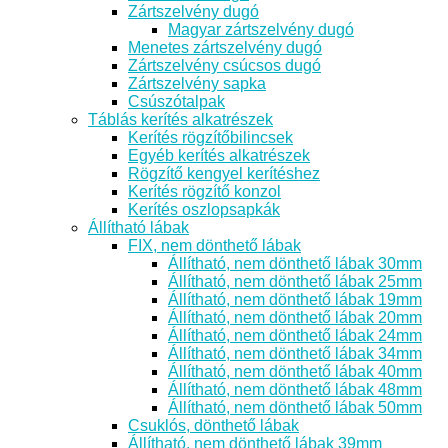
Zártszelvény dugó
Magyar zártszelvény dugó
Menetes zártszelvény dugó
Zártszelvény csúcsos dugó
Zártszelvény sapka
Csúszótalpak
Táblás kerítés alkatrészek
Kerítés rögzítőbilincsek
Egyéb kerítés alkatrészek
Rögzítő kengyel kerítéshez
Kerítés rögzítő konzol
Kerítés oszlopsapkák
Állítható lábak
FIX, nem dönthető lábak
Állítható, nem dönthető lábak 30mm
Állítható, nem dönthető lábak 25mm
Állítható, nem dönthető lábak 19mm
Állítható, nem dönthető lábak 20mm
Állítható, nem dönthető lábak 24mm
Állítható, nem dönthető lábak 34mm
Állítható, nem dönthető lábak 40mm
Állítható, nem dönthető lábak 48mm
Állítható, nem dönthető lábak 50mm
Csuklós, dönthető lábak
Állítható, nem dönthető lábak 39mm