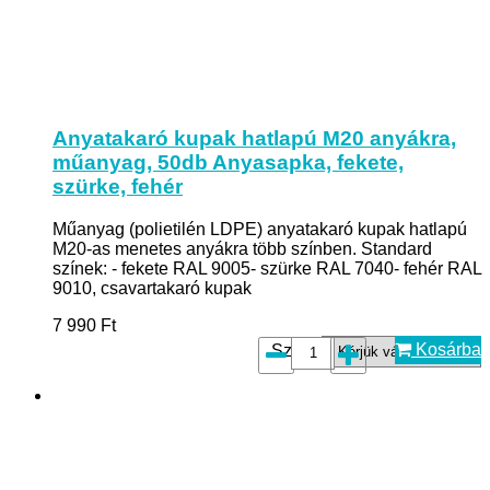
Anyatakaró kupak hatlapú M20 anyákra,
műanyag, 50db Anyasapka, fekete,
szürke, fehér
Műanyag (polietilén LDPE) anyatakaró kupak hatlapú
M20-as menetes anyákra több színben. Standard
színek: - fekete RAL 9005- szürke RAL 7040- fehér RAL
9010, csavartakaró kupak
7 990
Ft
Kosárba
Szín*: