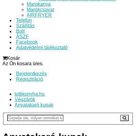
Marokanya
Marokcsavar
AIRFRYER
Telefon
Szállítás
Bolt
ÁSZF
Facebook
Adatvédelmi tájékoztató
Kosár
Az Ön kosara üres.
Bejelentkezés
Regisztráció
tuttikonyha.hu
Végzárók
Anyatakaró kupak