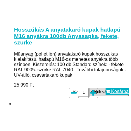
Hosszúkás A anyatakaró kupak hatlapú
M16 anyákra 100db Anyasapka, fekete,
szürke
Műanyag (polietilén) anyatakaró kupak hosszúkás
kialakítású, hatlapú M16-os menetes anyákra több
színben. Kiszerelés: 100 db Standard színek: - fekete
RAL 9005- szürke RAL 7040 További tulajdonságok:-
UV-álló, csavartakaró kupak
25 990
Ft
Kosárba
Szín*: