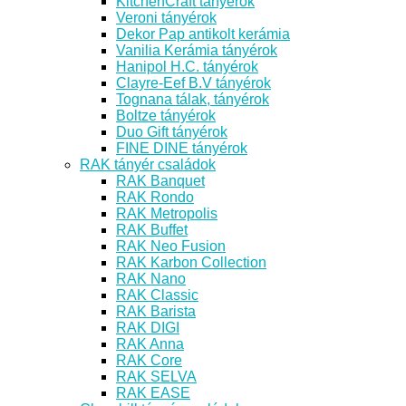
KitchenCraft tányérok
Veroni tányérok
Dekor Pap antikolt kerámia
Vanilia Kerámia tányérok
Hanipol H.C. tányérok
Clayre-Eef B.V tányérok
Tognana tálak, tányérok
Boltze tányérok
Duo Gift tányérok
FINE DINE tányérok
RAK tányér családok
RAK Banquet
RAK Rondo
RAK Metropolis
RAK Buffet
RAK Neo Fusion
RAK Karbon Collection
RAK Nano
RAK Classic
RAK Barista
RAK DIGI
RAK Anna
RAK Core
RAK SELVA
RAK EASE