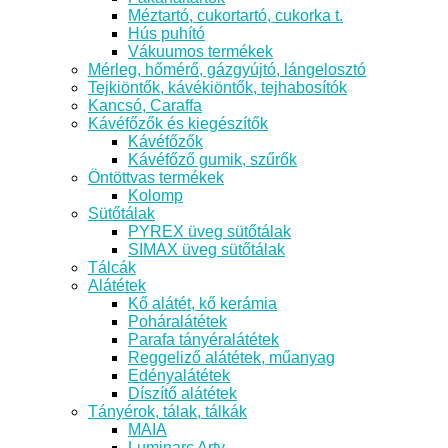
Méztartó, cukortartó, cukorka t.
Hús puhító
Vákuumos termékek
Mérleg, hőmérő, gázgyújtó, lángelosztó
Tejkiöntők, kávékiöntők, tejhabosítók
Kancsó, Caraffa
Kávéfőzők és kiegészítők
Kávéfőzők
Kávéfőző gumik, szűrők
Öntöttvas termékek
Kolomp
Sütőtálak
PYREX üveg sütőtálak
SIMAX üveg sütőtálak
Tálcák
Alátétek
Kő alátét, kő kerámia
Poháralátétek
Parafa tányéralátétek
Reggeliző alátétek, műanyag
Edényalátétek
Díszítő alátétek
Tányérok, tálak, tálkák
MAIA
Luminarc Arty