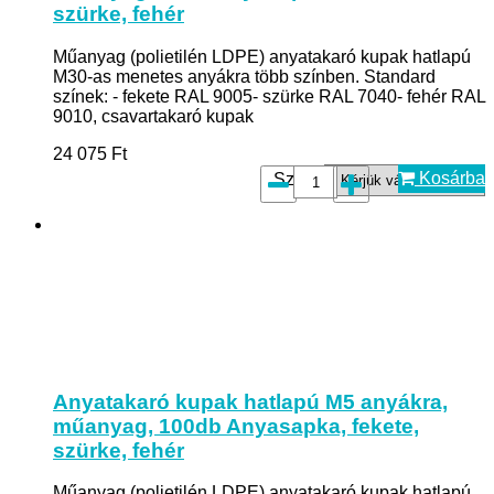
szürke, fehér
Műanyag (polietilén LDPE) anyatakaró kupak hatlapú
M30-as menetes anyákra több színben. Standard
színek: - fekete RAL 9005- szürke RAL 7040- fehér RAL
9010, csavartakaró kupak
24 075
Ft
Kosárba
Szín*:
Anyatakaró kupak hatlapú M5 anyákra,
műanyag, 100db Anyasapka, fekete,
szürke, fehér
Műanyag (polietilén LDPE) anyatakaró kupak hatlapú