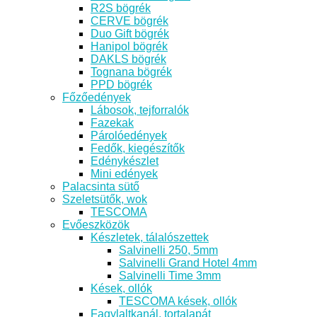
R2S bögrék
CERVE bögrék
Duo Gift bögrék
Hanipol bögrék
DAKLS bögrék
Tognana bögrék
PPD bögrék
Főzőedények
Lábosok, tejforralók
Fazekak
Párolóedények
Fedők, kiegészítők
Edénykészlet
Mini edények
Palacsinta sütő
Szeletsütők, wok
TESCOMA
Evőeszközök
Készletek, tálalószettek
Salvinelli 250, 5mm
Salvinelli Grand Hotel 4mm
Salvinelli Time 3mm
Kések, ollók
TESCOMA kések, ollók
Fagylaltkanál, tortalapát