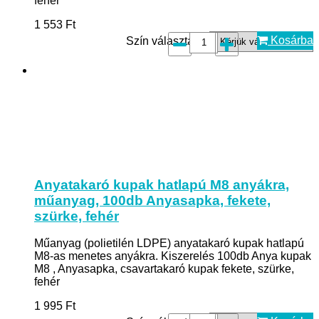
fehér
1 553
Ft
Kosárba
Szín választás*:
Anyatakaró kupak hatlapú M8 anyákra,
műanyag, 100db Anyasapka, fekete,
szürke, fehér
Műanyag (polietilén LDPE) anyatakaró kupak hatlapú
M8-as menetes anyákra. Kiszerelés 100db Anya kupak
M8 , Anyasapka, csavartakaró kupak fekete, szürke,
fehér
1 995
Ft