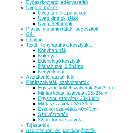
Evőeszköztartó, edényszárító
Üveg termékek
Üveg tárolók, palackok
Üveg kínálók, tálak
Üveg ételtárolók
Plastic, melamin tálak, kiegészítők
Grill
Chafing
Textil, Konyharuhák, kesztyűk...
Konyharuhák
Kötények
Edényfogó kesztyűk
Párnahuzat, ülőpárna
Kenyérkosár
Asztalterítő, asztali futó
Papírszalvéták, szalvétatartók
Egyszínű koktél szalvéták 25x25cm
Mintás koktál szalvéták 25x25cm
Egyszínű szalvéták 33x33cm
Mintás szalvéták 33x33cm
Esküvői szalvéták, 40x40cm
Szalvétatartók
32cm, forma szalvéta
Tojástartók
Születésnapi-és parti kiegészítők