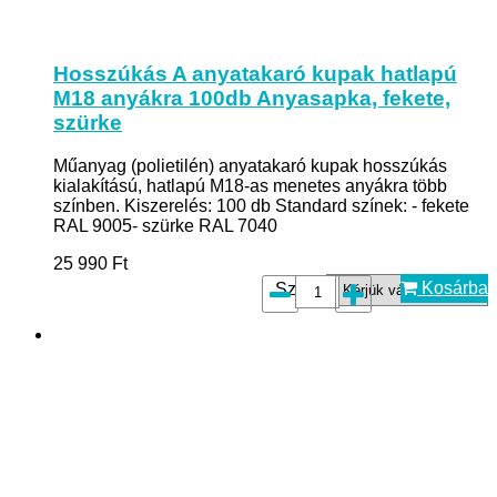
Hosszúkás A anyatakaró kupak hatlapú
M18 anyákra 100db Anyasapka, fekete,
szürke
Műanyag (polietilén) anyatakaró kupak hosszúkás
kialakítású, hatlapú M18-as menetes anyákra több
színben. Kiszerelés: 100 db Standard színek: - fekete
RAL 9005- szürke RAL 7040
25 990
Ft
Kosárba
Szín*: