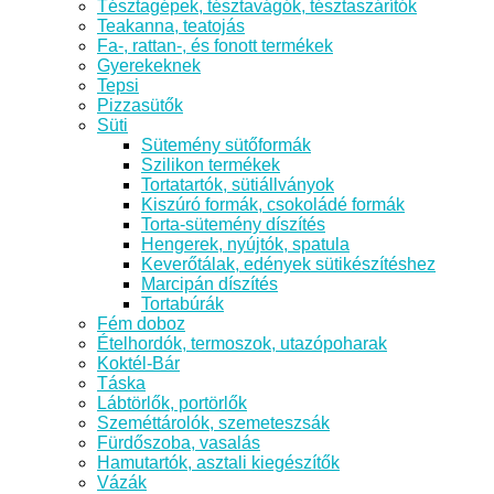
Tésztagépek, tésztavágók, tésztaszárítók
Teakanna, teatojás
Fa-, rattan-, és fonott termékek
Gyerekeknek
Tepsi
Pizzasütők
Süti
Sütemény sütőformák
Szilikon termékek
Tortatartók, sütiállványok
Kiszúró formák, csokoládé formák
Torta-sütemény díszítés
Hengerek, nyújtók, spatula
Keverőtálak, edények sütikészítéshez
Marcipán díszítés
Tortabúrák
Fém doboz
Ételhordók, termoszok, utazópoharak
Koktél-Bár
Táska
Lábtörlők, portörlők
Szeméttárolók, szemeteszsák
Fürdőszoba, vasalás
Hamutartók, asztali kiegészítők
Vázák