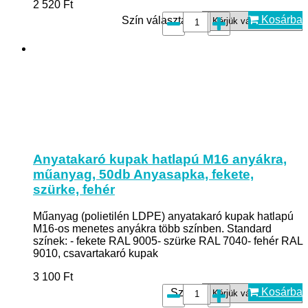
2 520
Ft
Kosárba
Szín választás*:
Anyatakaró kupak hatlapú M16 anyákra,
műanyag, 50db Anyasapka, fekete,
szürke, fehér
Műanyag (polietilén LDPE) anyatakaró kupak hatlapú
M16-os menetes anyákra több színben. Standard
színek: - fekete RAL 9005- szürke RAL 7040- fehér RAL
9010, csavartakaró kupak
3 100
Ft
Kosárba
Szín*: