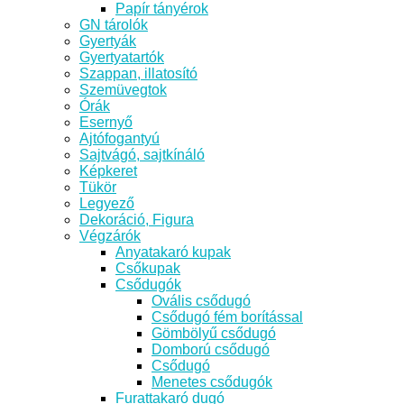
Papír tányérok
GN tárolók
Gyertyák
Gyertyatartók
Szappan, illatosító
Szemüvegtok
Órák
Esernyő
Ajtófogantyú
Sajtvágó, sajtkínáló
Képkeret
Tükör
Legyező
Dekoráció, Figura
Végzárók
Anyatakaró kupak
Csőkupak
Csődugók
Ovális csődugó
Csődugó fém borítással
Gömbölyű csődugó
Domború csődugó
Csődugó
Menetes csődugók
Furattakaró dugó