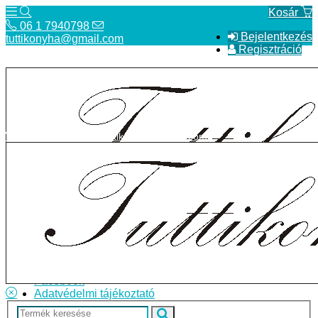
Kosár
06 1 7940798
Bejelentkezés
tuttikonyha@gmail.com
Regisztráció
06 1 7940798
tuttikonyha@gmail.com
Telefon
Szállítás
Bolt
ÁSZF
Facebook
Adatvédelmi tájékoztató