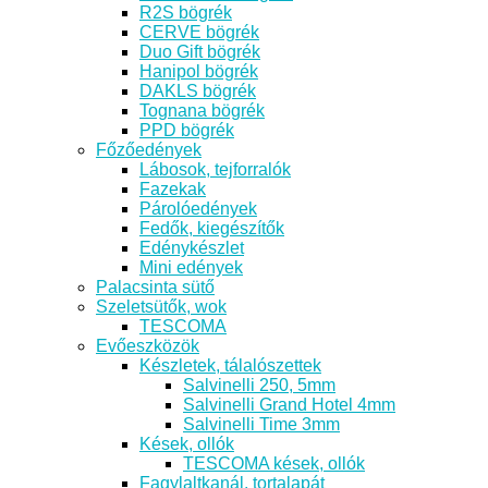
R2S bögrék
CERVE bögrék
Duo Gift bögrék
Hanipol bögrék
DAKLS bögrék
Tognana bögrék
PPD bögrék
Főzőedények
Lábosok, tejforralók
Fazekak
Párolóedények
Fedők, kiegészítők
Edénykészlet
Mini edények
Palacsinta sütő
Szeletsütők, wok
TESCOMA
Evőeszközök
Készletek, tálalószettek
Salvinelli 250, 5mm
Salvinelli Grand Hotel 4mm
Salvinelli Time 3mm
Kések, ollók
TESCOMA kések, ollók
Fagylaltkanál, tortalapát