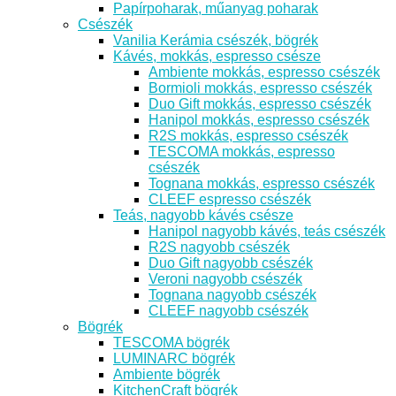
Papírpoharak, műanyag poharak
Csészék
Vanilia Kerámia csészék, bögrék
Kávés, mokkás, espresso csésze
Ambiente mokkás, espresso csészék
Bormioli mokkás, espresso csészék
Duo Gift mokkás, espresso csészék
Hanipol mokkás, espresso csészék
R2S mokkás, espresso csészék
TESCOMA mokkás, espresso
csészék
Tognana mokkás, espresso csészék
CLEEF espresso csészék
Teás, nagyobb kávés csésze
Hanipol nagyobb kávés, teás csészék
R2S nagyobb csészék
Duo Gift nagyobb csészék
Veroni nagyobb csészék
Tognana nagyobb csészék
CLEEF nagyobb csészék
Bögrék
TESCOMA bögrék
LUMINARC bögrék
Ambiente bögrék
KitchenCraft bögrék