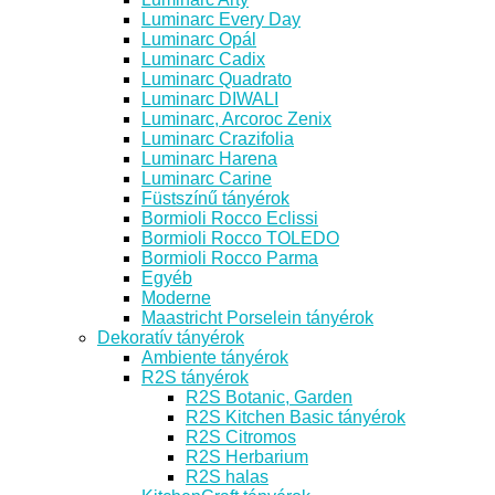
Luminarc Every Day
Luminarc Opál
Luminarc Cadix
Luminarc Quadrato
Luminarc DIWALI
Luminarc, Arcoroc Zenix
Luminarc Crazifolia
Luminarc Harena
Luminarc Carine
Füstszínű tányérok
Bormioli Rocco Eclissi
Bormioli Rocco TOLEDO
Bormioli Rocco Parma
Egyéb
Moderne
Maastricht Porselein tányérok
Dekoratív tányérok
Ambiente tányérok
R2S tányérok
R2S Botanic, Garden
R2S Kitchen Basic tányérok
R2S Citromos
R2S Herbarium
R2S halas