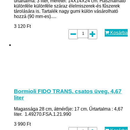
űrtartalma: 3 liter, méretei: 14X14X24 cm. Használható
különféle különféle száraz élelmiszerek-és fűszerek
tárolására is. Tartalék nagy gumi külön vásárolható
hozzá (90 mm-es).…
3 120
Ft
Kosárba
Bormioli FIDO TRANS. csatos üveg, 4,67
liter
Magassága 28 cm, átmérője: 17 cm. Űrtartalma : 4,67
liter. 1.49270.FSA.1.21.990
3 990
Ft