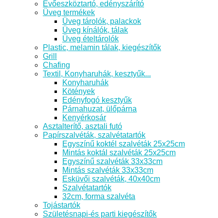
Evőeszköztartó, edényszárító
Üveg termékek
Üveg tárolók, palackok
Üveg kínálók, tálak
Üveg ételtárolók
Plastic, melamin tálak, kiegészítők
Grill
Chafing
Textil, Konyharuhák, kesztyűk...
Konyharuhák
Kötények
Edényfogó kesztyűk
Párnahuzat, ülőpárna
Kenyérkosár
Asztalterítő, asztali futó
Papírszalvéták, szalvétatartók
Egyszínű koktél szalvéták 25x25cm
Mintás koktál szalvéták 25x25cm
Egyszínű szalvéták 33x33cm
Mintás szalvéták 33x33cm
Esküvői szalvéták, 40x40cm
Szalvétatartók
32cm, forma szalvéta
Tojástartók
Születésnapi-és parti kiegészítők