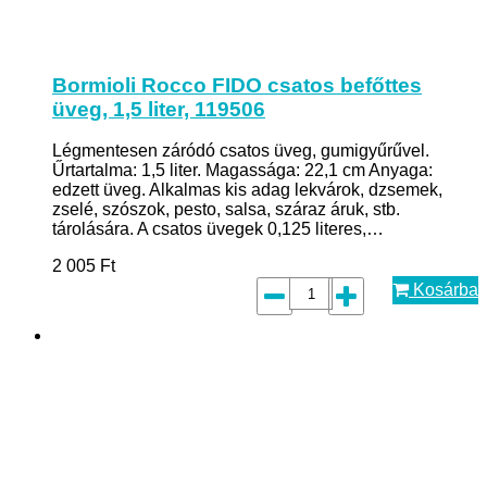
Bormioli Rocco FIDO csatos befőttes
üveg, 1,5 liter, 119506
Légmentesen záródó csatos üveg, gumigyűrűvel.
Űrtartalma: 1,5 liter. Magassága: 22,1 cm Anyaga:
edzett üveg. Alkalmas kis adag lekvárok, dzsemek,
zselé, szószok, pesto, salsa, száraz áruk, stb.
tárolására. A csatos üvegek 0,125 literes,…
2 005
Ft
Kosárba