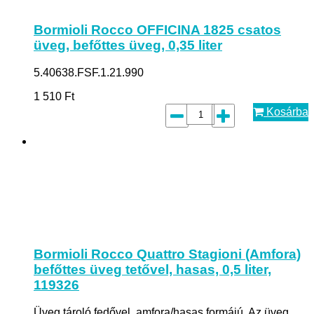
Bormioli Rocco OFFICINA 1825 csatos
üveg, befőttes üveg, 0,35 liter
5.40638.FSF.1.21.990
1 510
Ft
Kosárba
Bormioli Rocco Quattro Stagioni (Amfora)
befőttes üveg tetővel, hasas, 0,5 liter,
119326
Üveg tároló fedővel, amfora/hasas formájú. Az üveg