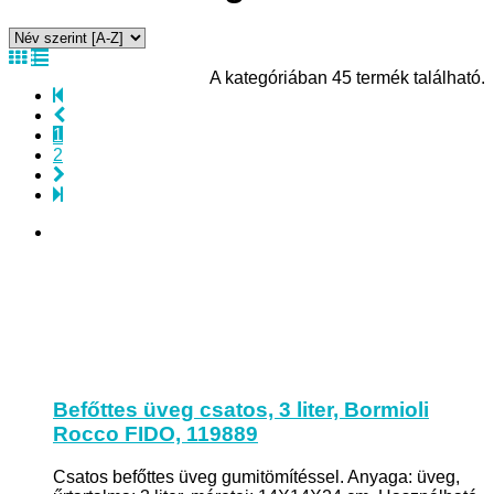
A kategóriában 45 termék található.
1
2
Befőttes üveg csatos, 3 liter, Bormioli
Rocco FIDO, 119889
Csatos befőttes üveg gumitömítéssel. Anyaga: üveg,