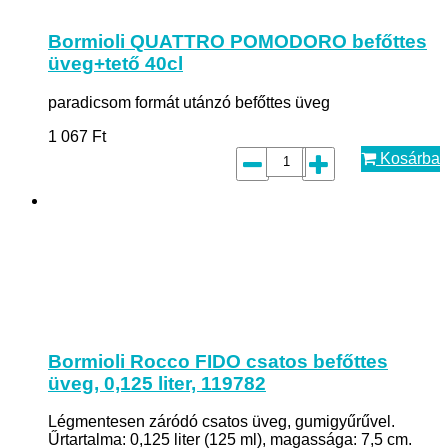
Bormioli QUATTRO POMODORO befőttes
üveg+tető 40cl
paradicsom formát utánzó befőttes üveg
1 067
Ft
Kosárba
Bormioli Rocco FIDO csatos befőttes
üveg, 0,125 liter, 119782
Légmentesen záródó csatos üveg, gumigyűrűvel.
Űrtartalma: 0,125 liter (125 ml), magassága: 7,5 cm.