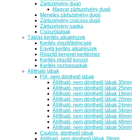
Zártszelvény dugó
Magyar zártszelvény dugó
Menetes zártszelvény dugó
Zártszelvény csúcsos dugó
Zártszelvény sapka
Csúszótalpak
Táblás kerítés alkatrészek
Kerítés rögzítőbilincsek
Egyéb kerítés alkatrészek
Rögzítő kengyel kerítéshez
Kerítés rögzítő konzol
Kerítés oszlopsapkák
Állítható lábak
FIX, nem dönthető lábak
Állítható, nem dönthető lábak 30mm
Állítható, nem dönthető lábak 25mm
Állítható, nem dönthető lábak 19mm
Állítható, nem dönthető lábak 20mm
Állítható, nem dönthető lábak 24mm
Állítható, nem dönthető lábak 34mm
Állítható, nem dönthető lábak 40mm
Állítható, nem dönthető lábak 48mm
Állítható, nem dönthető lábak 50mm
Csuklós, dönthető lábak
Állítható, nem dönthető lábak 39mm