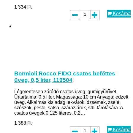
1 334
Ft
Kosárba
Bormioli Rocco FIDO csatos befőttes
üveg, 0,5 liter, 119504
Légmentesen záródó csatos üveg, gumigyűrűvel.
Űrtartalma: 0,5 liter. Magassága: 10 cm Anyaga: edzett
üveg. Alkalmas kis adag lekvárok, dzsemek, zselé,
szószok, pesto, salsa, száraz áruk, stb. tárolására. A
csatos üvegek 0,125 literes, 0,2…
1 388
Ft
Kosárba