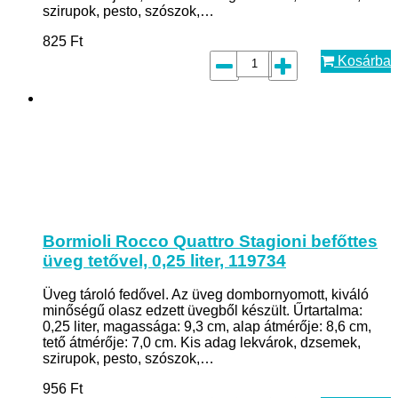
szirupok, pesto, szószok,…
825
Ft
Kosárba
Bormioli Rocco Quattro Stagioni befőttes
üveg tetővel, 0,25 liter, 119734
Üveg tároló fedővel. Az üveg dombornyomott, kiváló
minőségű olasz edzett üvegből készült. Űrtartalma:
0,25 liter, magassága: 9,3 cm, alap átmérője: 8,6 cm,
tető átmérője: 7,0 cm. Kis adag lekvárok, dzsemek,
szirupok, pesto, szószok,…
956
Ft