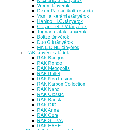
KitchenCraft tányérok
Veroni tányérok
Dekor Pap antikolt kerámia
Vanilia Kerámia tányérok
Hanipol H.C. tányérok
Clayre-Eef B.V tányérok
Tognana tálak, tányérok
Boltze tányérok
Duo Gift tányérok
FINE DINE tányérok
RAK tányér családok
RAK Banquet
RAK Rondo
RAK Metropolis
RAK Buffet
RAK Neo Fusion
RAK Karbon Collection
RAK Nano
RAK Classic
RAK Barista
RAK DIGI
RAK Anna
RAK Core
RAK SELVA
RAK EASE