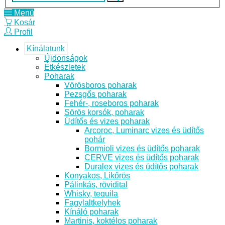
Menü
Kosár
Profil
Kínálatunk
Újdonságok
Étkészletek
Poharak
Vörösboros poharak
Pezsgős poharak
Fehér-, roseboros poharak
Sörös korsók, poharak
Üdítős és vizes poharak
Arcoroc, Luminarc vizes és üdítős
pohár
Bormioli vizes és üdítős poharak
CERVE vizes és üdítős poharak
Duralex vizes és üdítős poharak
Konyakos, Likőrös
Pálinkás, rövidital
Whisky, tequila
Fagylaltkelyhek
Kínáló poharak
Martinis, koktélos poharak