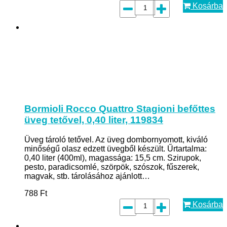
Kosárba
Bormioli Rocco Quattro Stagioni befőttes
üveg tetővel, 0,40 liter, 119834
Üveg tároló tetővel. Az üveg dombornyomott, kiváló
minőségű olasz edzett üvegből készült. Űrtartalma:
0,40 liter (400ml), magassága: 15,5 cm. Szirupok,
pesto, paradicsomlé, szörpök, szószok, fűszerek,
magvak, stb. tárolásához ajánlott…
788
Ft
Kosárba