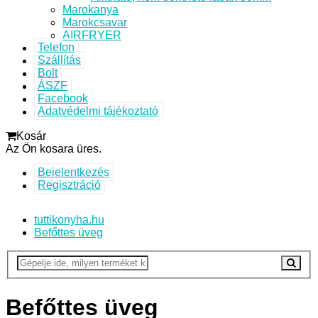
Marokanya
Marokcsavar
AIRFRYER
Telefon
Szállítás
Bolt
ÁSZF
Facebook
Adatvédelmi tájékoztató
Kosár
Az Ön kosara üres.
Bejelentkezés
Regisztráció
tuttikonyha.hu
Befőttes üveg
Befőttes üveg