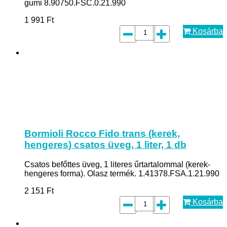
gumi 8.90750.FSC.0.21.990
1 991
Ft
Kosárba
Bormioli Rocco Fido trans (kerek,
hengeres) csatos üveg, 1 liter, 1 db
Csatos befőttes üveg, 1 literes űrtartalommal (kerek-
hengeres forma). Olasz termék. 1.41378.FSA.1.21.990
2 151
Ft
Kosárba