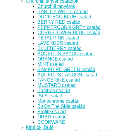
Churchill tányér családok
Churchill tányérok
BARLEY WHITE család
DUCK EGG BLUE család
BERRY RED család
PEPPERCORN GREY család
CORNFLOWER BLUE család
PETAL PINK család
LAVENDER család
BLUEBERRY család
AQUEOUS BAYOU család
ORANGE család
MINT család
SAMPHIRE GREEN család
AQUEOUS LAGOON család
TANGERINE család
MUSTARD család
Bamboo család
ISLA család
Monochrome család
Bit On The Side család
Profile család
ORBIT család
COOKWARE
Kínálók, Büfé