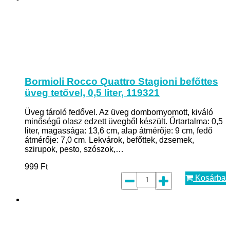
Bormioli Rocco Quattro Stagioni befőttes
üveg tetővel, 0,5 liter, 119321
Üveg tároló fedővel. Az üveg dombornyomott, kiváló
minőségű olasz edzett üvegből készült. Űrtartalma: 0,5
liter, magassága: 13,6 cm, alap átmérője: 9 cm, fedő
átmérője: 7,0 cm. Lekvárok, befőttek, dzsemek,
szirupok, pesto, szószok,…
999
Ft
Kosárba