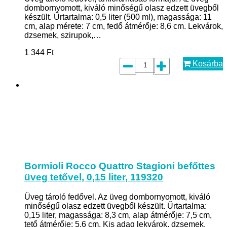
dombornyomott, kiváló minőségű olasz edzett üvegből
készült. Űrtartalma: 0,5 liter (500 ml), magassága: 11
cm, alap mérete: 7 cm, fedő átmérője: 8,6 cm. Lekvárok,
dzsemek, szirupok,…
1 344
Ft
Kosárba
Bormioli Rocco Quattro Stagioni befőttes
üveg tetővel, 0,15 liter, 119320
Üveg tároló fedővel. Az üveg dombornyomott, kiváló
minőségű olasz edzett üvegből készült. Űrtartalma:
0,15 liter, magassága: 8,3 cm, alap átmérője: 7,5 cm,
tető átmérője: 5,6 cm. Kis adag lekvárok, dzsemek,