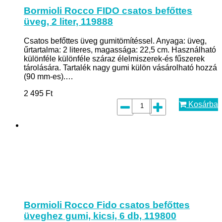
Bormioli Rocco FIDO csatos befőttes
üveg, 2 liter, 119888
Csatos befőttes üveg gumitömítéssel. Anyaga: üveg,
űrtartalma: 2 literes, magassága: 22,5 cm. Használható
különféle különféle száraz élelmiszerek-és fűszerek
tárolására. Tartalék nagy gumi külön vásárolható hozzá
(90 mm-es).…
2 495
Ft
Kosárba
Bormioli Rocco Fido csatos befőttes
üveghez gumi, kicsi, 6 db, 119800