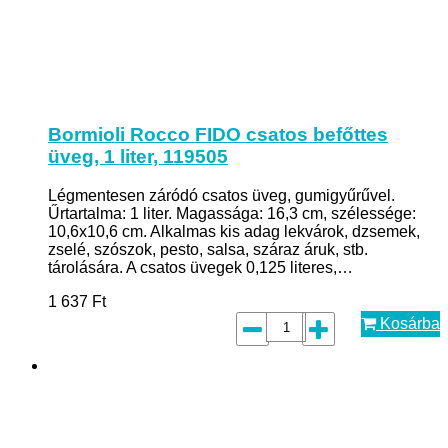
Bormioli Rocco FIDO csatos befőttes
üveg, 1 liter, 119505
Légmentesen záródó csatos üveg, gumigyűrűvel.
Űrtartalma: 1 liter. Magassága: 16,3 cm, szélessége:
10,6x10,6 cm. Alkalmas kis adag lekvárok, dzsemek,
zselé, szószok, pesto, salsa, száraz áruk, stb.
tárolására. A csatos üvegek 0,125 literes,…
1 637
Ft
Kosárba