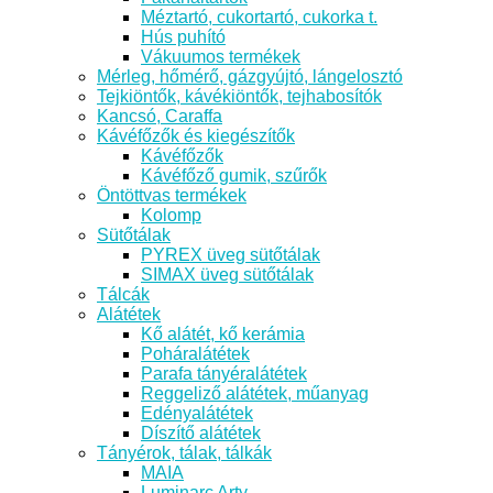
Méztartó, cukortartó, cukorka t.
Hús puhító
Vákuumos termékek
Mérleg, hőmérő, gázgyújtó, lángelosztó
Tejkiöntők, kávékiöntők, tejhabosítók
Kancsó, Caraffa
Kávéfőzők és kiegészítők
Kávéfőzők
Kávéfőző gumik, szűrők
Öntöttvas termékek
Kolomp
Sütőtálak
PYREX üveg sütőtálak
SIMAX üveg sütőtálak
Tálcák
Alátétek
Kő alátét, kő kerámia
Poháralátétek
Parafa tányéralátétek
Reggeliző alátétek, műanyag
Edényalátétek
Díszítő alátétek
Tányérok, tálak, tálkák
MAIA
Luminarc Arty