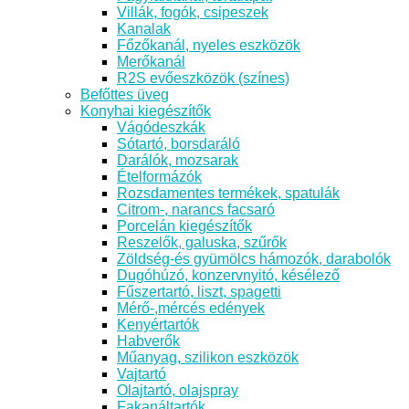
Villák, fogók, csipeszek
Kanalak
Főzőkanál, nyeles eszközök
Merőkanál
R2S evőeszközök (színes)
Befőttes üveg
Konyhai kiegészítők
Vágódeszkák
Sótartó, borsdaráló
Darálók, mozsarak
Ételformázók
Rozsdamentes termékek, spatulák
Citrom-, narancs facsaró
Porcelán kiegészítők
Reszelők, galuska, szűrők
Zöldség-és gyümölcs hámozók, darabolók
Dugóhúzó, konzervnyitó, késélező
Fűszertartó, liszt, spagetti
Mérő-,mércés edények
Kenyértartók
Habverők
Műanyag, szilikon eszközök
Vajtartó
Olajtartó, olajspray
Fakanáltartók