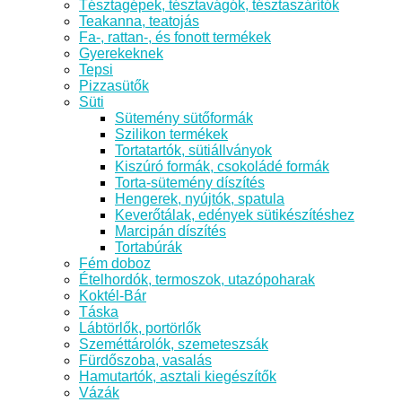
Tésztagépek, tésztavágók, tésztaszárítók
Teakanna, teatojás
Fa-, rattan-, és fonott termékek
Gyerekeknek
Tepsi
Pizzasütők
Süti
Sütemény sütőformák
Szilikon termékek
Tortatartók, sütiállványok
Kiszúró formák, csokoládé formák
Torta-sütemény díszítés
Hengerek, nyújtók, spatula
Keverőtálak, edények sütikészítéshez
Marcipán díszítés
Tortabúrák
Fém doboz
Ételhordók, termoszok, utazópoharak
Koktél-Bár
Táska
Lábtörlők, portörlők
Szeméttárolók, szemeteszsák
Fürdőszoba, vasalás
Hamutartók, asztali kiegészítők
Vázák