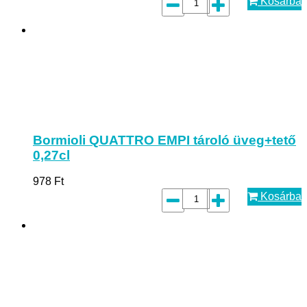
Kosárba
Bormioli QUATTRO EMPI tároló üveg+tető
0,27cl
978
Ft
Kosárba