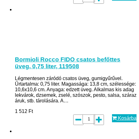
Bormioli Rocco FIDO csatos befőttes
üveg, 0,75 liter, 119508
Légmentesen záródó csatos üveg, gumigyűrűvel.
Űrtartalma: 0,75 liter. Magassága: 13,8 cm, szélessége:
10,6x10,6 cm. Anyaga: edzett üveg. Alkalmas kis adag
lekvárok, dzsemek, zselé, szószok, pesto, salsa, száraz
áruk, stb. tárolására. A…
1 512
Ft
Kosárba