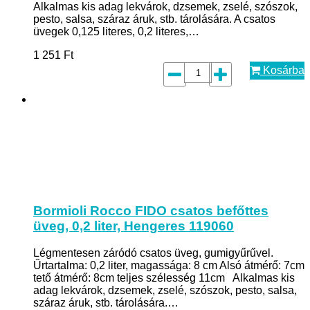
Alkalmas kis adag lekvárok, dzsemek, zselé, szószok,
pesto, salsa, száraz áruk, stb. tárolására. A csatos
üvegek 0,125 literes, 0,2 literes,…
1 251
Ft
Kosárba
Bormioli Rocco FIDO csatos befőttes
üveg, 0,2 liter, Hengeres 119060
Légmentesen záródó csatos üveg, gumigyűrűvel.
Űrtartalma: 0,2 liter, magassága: 8 cm Alsó átmérő: 7cm
tető átmérő: 8cm teljes szélesség 11cm Alkalmas kis
adag lekvárok, dzsemek, zselé, szószok, pesto, salsa,
száraz áruk, stb. tárolására.…