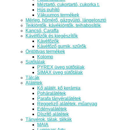
Méztartó, cukortartó, cukorka t.
Hús puhító
Vákuumos termékek
Mérleg, hőmérő, gázgyújtó, lángelosztó
Tejkiöntők, kávékiöntők, tejhabosítók
Kancsó, Caraffa
Kávéfőzők és kiegészítők
Kávéfőzők
Kávéfőző gumik, szűrők
Öntöttvas termékek
Kolomp
Sütőtálak
PYREX üveg sütőtálak
SIMAX üveg sütőtálak
Tálcák
Alátétek
Kő alátét, kő kerámia
Poháralátétek
Parafa tányéralátétek
Reggeliző alátétek, műanyag
Edényalátétek
Díszítő alátétek
Tányérok, tálak, tálkák
MAIA
Luminarc Arty