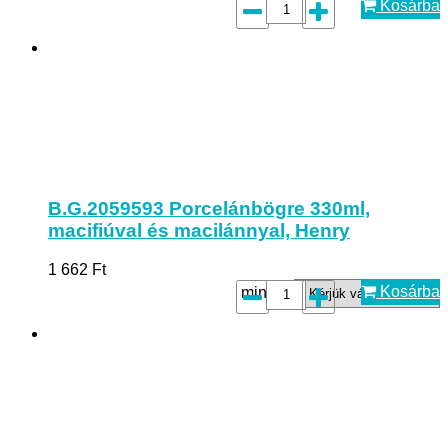
Kosárba
B.G.2059593 Porcelánbögre 330ml,
macifiúval és macilánnyal, Henry
1 662
Ft
Kosárba
minta*: