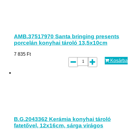
AMB.37517970 Santa bringing presents
porcelán konyhai tároló 13,5x10cm
7 835
Ft
Kosárba
B.G.2043362 Kerámia konyhai tároló
fatetővel, 12x16cm, sárga virágos