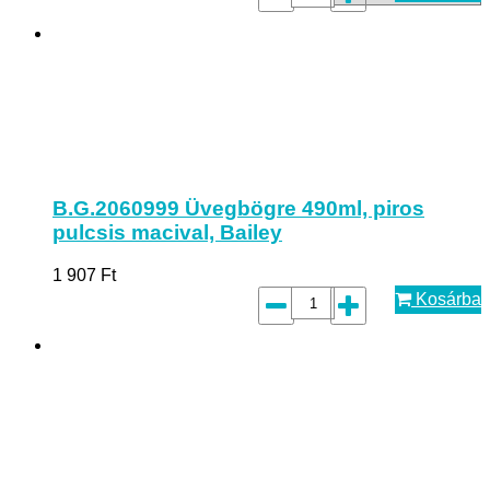
B.G.2060999 Üvegbögre 490ml, piros
pulcsis macival, Bailey
1 907
Ft
Kosárba