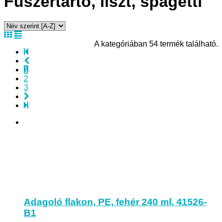
Fűszertartó, liszt, spagetti
A kategóriában 54 termék található.
1
2
3
Adagoló flakon, PE, fehér 240 ml, 41526-
B1