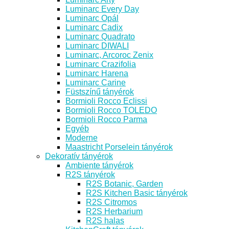
Luminarc Every Day
Luminarc Opál
Luminarc Cadix
Luminarc Quadrato
Luminarc DIWALI
Luminarc, Arcoroc Zenix
Luminarc Crazifolia
Luminarc Harena
Luminarc Carine
Füstszínű tányérok
Bormioli Rocco Eclissi
Bormioli Rocco TOLEDO
Bormioli Rocco Parma
Egyéb
Moderne
Maastricht Porselein tányérok
Dekoratív tányérok
Ambiente tányérok
R2S tányérok
R2S Botanic, Garden
R2S Kitchen Basic tányérok
R2S Citromos
R2S Herbarium
R2S halas