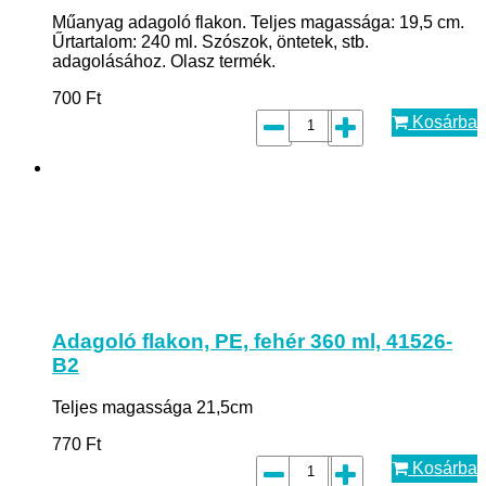
Műanyag adagoló flakon. Teljes magassága: 19,5 cm.
Űrtartalom: 240 ml. Szószok, öntetek, stb.
adagolásához. Olasz termék.
700
Ft
Kosárba
Adagoló flakon, PE, fehér 360 ml, 41526-
B2
Teljes magassága 21,5cm
770
Ft
Kosárba