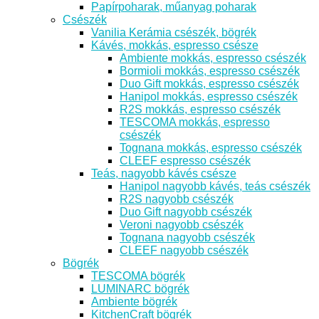
Papírpoharak, műanyag poharak
Csészék
Vanilia Kerámia csészék, bögrék
Kávés, mokkás, espresso csésze
Ambiente mokkás, espresso csészék
Bormioli mokkás, espresso csészék
Duo Gift mokkás, espresso csészék
Hanipol mokkás, espresso csészék
R2S mokkás, espresso csészék
TESCOMA mokkás, espresso
csészék
Tognana mokkás, espresso csészék
CLEEF espresso csészék
Teás, nagyobb kávés csésze
Hanipol nagyobb kávés, teás csészék
R2S nagyobb csészék
Duo Gift nagyobb csészék
Veroni nagyobb csészék
Tognana nagyobb csészék
CLEEF nagyobb csészék
Bögrék
TESCOMA bögrék
LUMINARC bögrék
Ambiente bögrék
KitchenCraft bögrék