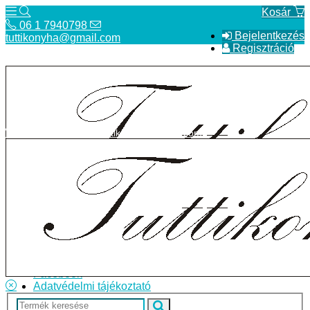
Kosár
06 1 7940798
Bejelentkezés
tuttikonyha@gmail.com
Regisztráció
06 1 7940798
tuttikonyha@gmail.com
Telefon
Szállítás
Bolt
ÁSZF
Facebook
Adatvédelmi tájékoztató