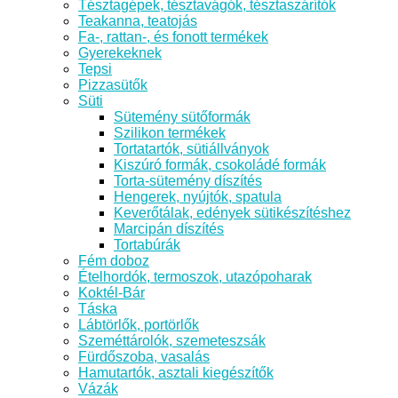
Tésztagépek, tésztavágók, tésztaszárítók
Teakanna, teatojás
Fa-, rattan-, és fonott termékek
Gyerekeknek
Tepsi
Pizzasütők
Süti
Sütemény sütőformák
Szilikon termékek
Tortatartók, sütiállványok
Kiszúró formák, csokoládé formák
Torta-sütemény díszítés
Hengerek, nyújtók, spatula
Keverőtálak, edények sütikészítéshez
Marcipán díszítés
Tortabúrák
Fém doboz
Ételhordók, termoszok, utazópoharak
Koktél-Bár
Táska
Lábtörlők, portörlők
Szeméttárolók, szemeteszsák
Fürdőszoba, vasalás
Hamutartók, asztali kiegészítők
Vázák