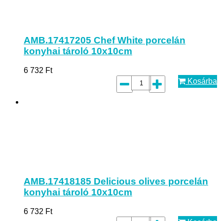
AMB.17417205 Chef White porcelán
konyhai tároló 10x10cm
6 732
Ft
Kosárba
AMB.17418185 Delicious olives porcelán
konyhai tároló 10x10cm
6 732
Ft