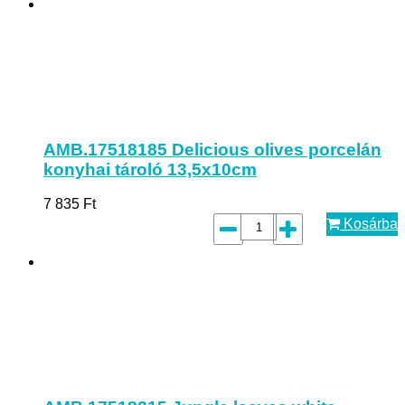
AMB.17518185 Delicious olives porcelán
konyhai tároló 13,5x10cm
7 835
Ft
Kosárba