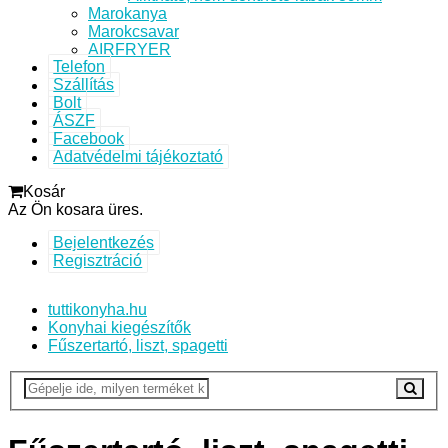
Marokanya
Marokcsavar
AIRFRYER
Telefon
Szállítás
Bolt
ÁSZF
Facebook
Adatvédelmi tájékoztató
Kosár
Az Ön kosara üres.
Bejelentkezés
Regisztráció
tuttikonyha.hu
Konyhai kiegészítők
Fűszertartó, liszt, spagetti