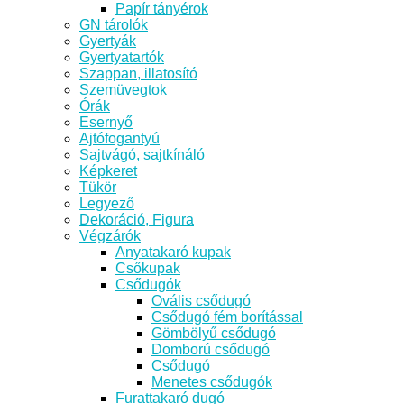
Papír tányérok
GN tárolók
Gyertyák
Gyertyatartók
Szappan, illatosító
Szemüvegtok
Órák
Esernyő
Ajtófogantyú
Sajtvágó, sajtkínáló
Képkeret
Tükör
Legyező
Dekoráció, Figura
Végzárók
Anyatakaró kupak
Csőkupak
Csődugók
Ovális csődugó
Csődugó fém borítással
Gömbölyű csődugó
Domború csődugó
Csődugó
Menetes csődugók
Furattakaró dugó