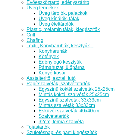
Evőeszköztartó, edényszárító
Üveg termékek
Üveg tárolók, palackok
Üveg kínálók, tálak
Üveg ételtárolók
Plastic, melamin tálak, kiegészítők
Grill
Chafing
Textil, Konyharuhák, kesztyűk...
Konyharuhák
Kötények
Edényfogó kesztyűk
Párnahuzat, ülőpárna
Kenyérkosár
Asztalterítő, asztali futó
Papírszalvéták, szalvétatartók
Egyszínű koktél szalvéták 25x25cm
Mintás koktál szalvéták 25x25cm
Egyszínű szalvéták 33x33cm
Mintás szalvéták 33x33cm
Esküvői szalvéták, 40x40cm
Szalvétatartók
32cm, forma szalvéta
Tojástartók
Születésnapi-és parti kiegészítők