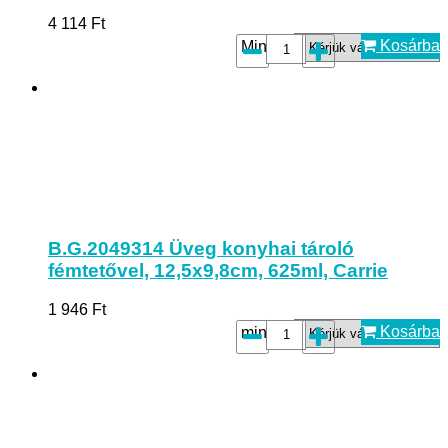
4 114
Ft
Kosárba
Minta*:
B.G.2049314 Üveg konyhai tároló
fémtetővel, 12,5x9,8cm, 625ml, Carrie
1 946
Ft
Kosárba
minta*: