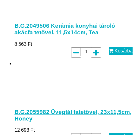
B.G.2049506 Kerámia konyhai tároló
akácfa tetővel, 11,5x14cm, Tea
8 563
Ft
Kosárba
B.G.2055982 Üvegtál fatetővel, 23x11,5cm,
Honey
12 693
Ft