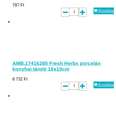
787
Ft
Kosárba
AMB.17416285 Fresh Herbs porcelán
konyhai tároló 10x10cm
6 732
Ft
Kosárba