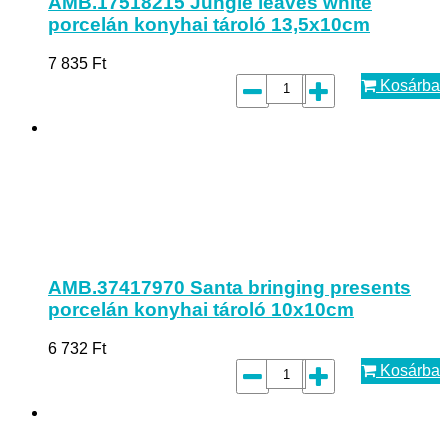
AMB.17518215 Jungle leaves white
porcelán konyhai tároló 13,5x10cm
7 835
Ft
Kosárba
AMB.37417970 Santa bringing presents
porcelán konyhai tároló 10x10cm
6 732
Ft
Kosárba