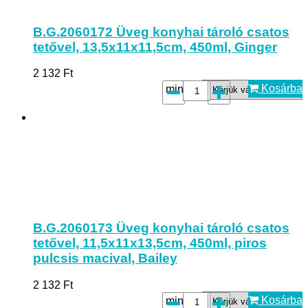
B.G.2060172 Üveg konyhai tároló csatos
tetővel, 13,5x11x11,5cm, 450ml, Ginger
2 132
Ft
Kosárba
minta*:
B.G.2060173 Üveg konyhai tároló csatos
tetővel, 11,5x11x13,5cm, 450ml, piros
pulcsis macival, Bailey
2 132
Ft
Kosárba
minta*: