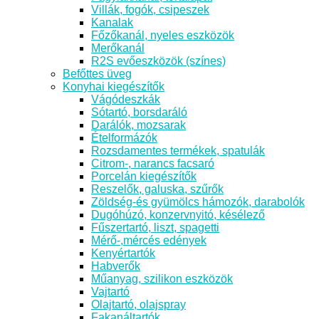
Villák, fogók, csipeszek
Kanalak
Főzőkanál, nyeles eszközök
Merőkanál
R2S evőeszközök (színes)
Befőttes üveg
Konyhai kiegészítők
Vágódeszkák
Sótartó, borsdaráló
Darálók, mozsarak
Ételformázók
Rozsdamentes termékek, spatulák
Citrom-, narancs facsaró
Porcelán kiegészítők
Reszelők, galuska, szűrők
Zöldség-és gyümölcs hámozók, darabolók
Dugóhúzó, konzervnyitó, késélező
Fűszertartó, liszt, spagetti
Mérő-,mércés edények
Kenyértartók
Habverők
Műanyag, szilikon eszközök
Vajtartó
Olajtartó, olajspray
Fakanáltartók