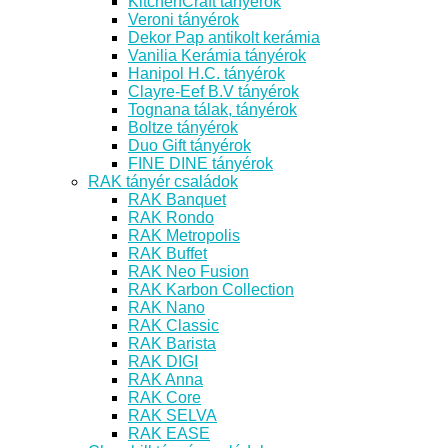
KitchenCraft tányérok
Veroni tányérok
Dekor Pap antikolt kerámia
Vanilia Kerámia tányérok
Hanipol H.C. tányérok
Clayre-Eef B.V tányérok
Tognana tálak, tányérok
Boltze tányérok
Duo Gift tányérok
FINE DINE tányérok
RAK tányér családok
RAK Banquet
RAK Rondo
RAK Metropolis
RAK Buffet
RAK Neo Fusion
RAK Karbon Collection
RAK Nano
RAK Classic
RAK Barista
RAK DIGI
RAK Anna
RAK Core
RAK SELVA
RAK EASE