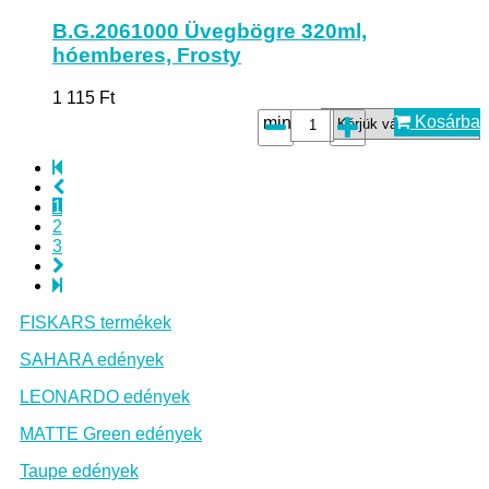
B.G.2061000 Üvegbögre 320ml,
hóemberes, Frosty
1 115
Ft
Kosárba
minta*:
1
2
3
FISKARS termékek
SAHARA edények
LEONARDO edények
MATTE Green edények
Taupe edények