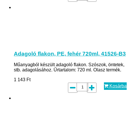
Adagoló flakon, PE, fehér 720ml, 41526-B3
Műanyagból készült adagoló flakon. Szószok, öntetek,
stb. adagolásához. Űrtartalom: 720 ml. Olasz termék.
1 143
Ft
Kosárba