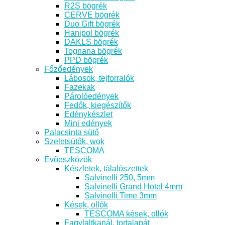
R2S bögrék
CERVE bögrék
Duo Gift bögrék
Hanipol bögrék
DAKLS bögrék
Tognana bögrék
PPD bögrék
Főzőedények
Lábosok, tejforralók
Fazekak
Párolóedények
Fedők, kiegészítők
Edénykészlet
Mini edények
Palacsinta sütő
Szeletsütők, wok
TESCOMA
Evőeszközök
Készletek, tálalószettek
Salvinelli 250, 5mm
Salvinelli Grand Hotel 4mm
Salvinelli Time 3mm
Kések, ollók
TESCOMA kések, ollók
Fagylaltkanál, tortalapát