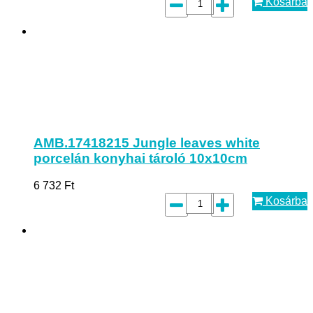
Kosárba
AMB.17418215 Jungle leaves white
porcelán konyhai tároló 10x10cm
6 732
Ft
Kosárba