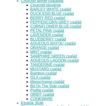
Churchill tányér családok
Churchill tányérok
BARLEY WHITE család
DUCK EGG BLUE család
BERRY RED család
PEPPERCORN GREY család
CORNFLOWER BLUE család
PETAL PINK család
LAVENDER család
BLUEBERRY család
AQUEOUS BAYOU család
ORANGE család
MINT család
SAMPHIRE GREEN család
AQUEOUS LAGOON család
TANGERINE család
MUSTARD család
Bamboo család
ISLA család
Monochrome család
Bit On The Side család
Profile család
ORBIT család
COOKWARE
Kínálók, Büfé