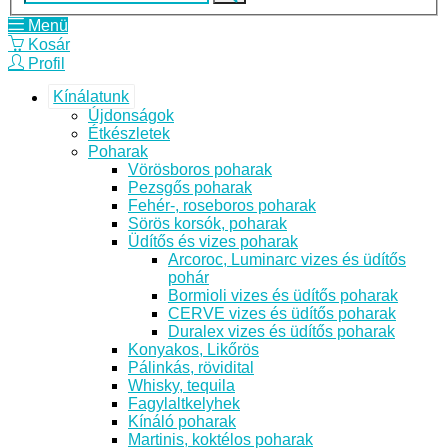
Menü
Kosár
Profil
Kínálatunk
Újdonságok
Étkészletek
Poharak
Vörösboros poharak
Pezsgős poharak
Fehér-, roseboros poharak
Sörös korsók, poharak
Üdítős és vizes poharak
Arcoroc, Luminarc vizes és üdítős
pohár
Bormioli vizes és üdítős poharak
CERVE vizes és üdítős poharak
Duralex vizes és üdítős poharak
Konyakos, Likőrös
Pálinkás, rövidital
Whisky, tequila
Fagylaltkelyhek
Kínáló poharak
Martinis, koktélos poharak