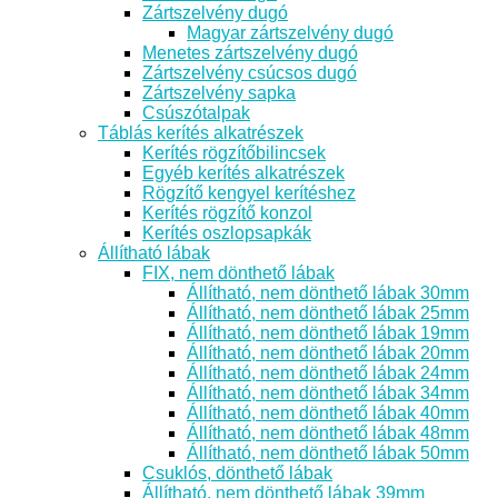
Zártszelvény dugó
Magyar zártszelvény dugó
Menetes zártszelvény dugó
Zártszelvény csúcsos dugó
Zártszelvény sapka
Csúszótalpak
Táblás kerítés alkatrészek
Kerítés rögzítőbilincsek
Egyéb kerítés alkatrészek
Rögzítő kengyel kerítéshez
Kerítés rögzítő konzol
Kerítés oszlopsapkák
Állítható lábak
FIX, nem dönthető lábak
Állítható, nem dönthető lábak 30mm
Állítható, nem dönthető lábak 25mm
Állítható, nem dönthető lábak 19mm
Állítható, nem dönthető lábak 20mm
Állítható, nem dönthető lábak 24mm
Állítható, nem dönthető lábak 34mm
Állítható, nem dönthető lábak 40mm
Állítható, nem dönthető lábak 48mm
Állítható, nem dönthető lábak 50mm
Csuklós, dönthető lábak
Állítható, nem dönthető lábak 39mm