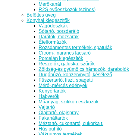
Merőkanál
R2S evőeszközök (színes)
Befőttes üveg
Konyhai kiegészítők
Vágódeszkák
Sótartó, borsdaráló
Darálók, mozsarak
Ételformázók
Rozsdamentes termékek, spatulák
Citrom-, narancs facsaró
Porcelán kiegészítők
Reszelők, galuska, szűrők
Zöldség-és gyümölcs hámozók, darabolók
Dugóhúzó, konzervnyitó, késélező
Fűszertartó, liszt, spagetti
Mérő-,mércés edények
Kenyértartók
Habverők
Műanyag, szilikon eszközök
Vajtartó
Olajtartó, olajspray
Fakanáltartók
Méztartó, cukortartó, cukorka t.
Hús puhító
Vákuumos termékek