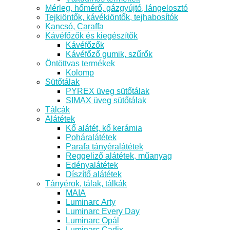
Mérleg, hőmérő, gázgyújtó, lángelosztó
Tejkiöntők, kávékiöntők, tejhabosítók
Kancsó, Caraffa
Kávéfőzők és kiegészítők
Kávéfőzők
Kávéfőző gumik, szűrők
Öntöttvas termékek
Kolomp
Sütőtálak
PYREX üveg sütőtálak
SIMAX üveg sütőtálak
Tálcák
Alátétek
Kő alátét, kő kerámia
Poháralátétek
Parafa tányéralátétek
Reggeliző alátétek, műanyag
Edényalátétek
Díszítő alátétek
Tányérok, tálak, tálkák
MAIA
Luminarc Arty
Luminarc Every Day
Luminarc Opál
Luminarc Cadix