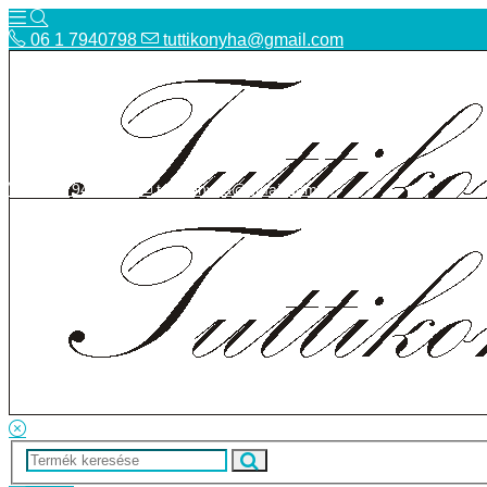
06 1 7940798
tuttikonyha@gmail.com
06 1 7940798
tuttikonyha@gmail.com
Telefon
Szállítás
Bolt
ÁSZF
Facebook
Adatvédelmi tájékoztató