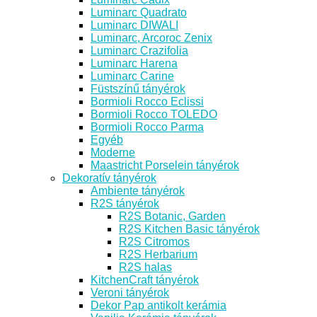
Luminarc Quadrato
Luminarc DIWALI
Luminarc, Arcoroc Zenix
Luminarc Crazifolia
Luminarc Harena
Luminarc Carine
Füstszínű tányérok
Bormioli Rocco Eclissi
Bormioli Rocco TOLEDO
Bormioli Rocco Parma
Egyéb
Moderne
Maastricht Porselein tányérok
Dekoratív tányérok
Ambiente tányérok
R2S tányérok
R2S Botanic, Garden
R2S Kitchen Basic tányérok
R2S Citromos
R2S Herbarium
R2S halas
KitchenCraft tányérok
Veroni tányérok
Dekor Pap antikolt kerámia