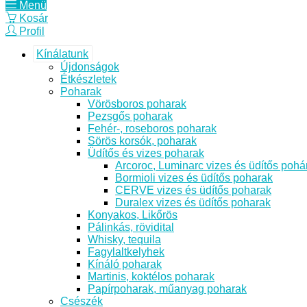
Menü
Kosár
Profil
Kínálatunk
Újdonságok
Étkészletek
Poharak
Vörösboros poharak
Pezsgős poharak
Fehér-, roseboros poharak
Sörös korsók, poharak
Üdítős és vizes poharak
Arcoroc, Luminarc vizes és üdítős pohá
Bormioli vizes és üdítős poharak
CERVE vizes és üdítős poharak
Duralex vizes és üdítős poharak
Konyakos, Likőrös
Pálinkás, rövidital
Whisky, tequila
Fagylaltkelyhek
Kínáló poharak
Martinis, koktélos poharak
Papírpoharak, műanyag poharak
Csészék