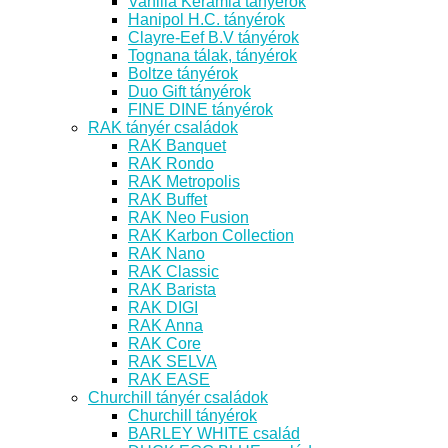
Vanilia Kerámia tányérok
Hanipol H.C. tányérok
Clayre-Eef B.V tányérok
Tognana tálak, tányérok
Boltze tányérok
Duo Gift tányérok
FINE DINE tányérok
RAK tányér családok
RAK Banquet
RAK Rondo
RAK Metropolis
RAK Buffet
RAK Neo Fusion
RAK Karbon Collection
RAK Nano
RAK Classic
RAK Barista
RAK DIGI
RAK Anna
RAK Core
RAK SELVA
RAK EASE
Churchill tányér családok
Churchill tányérok
BARLEY WHITE család