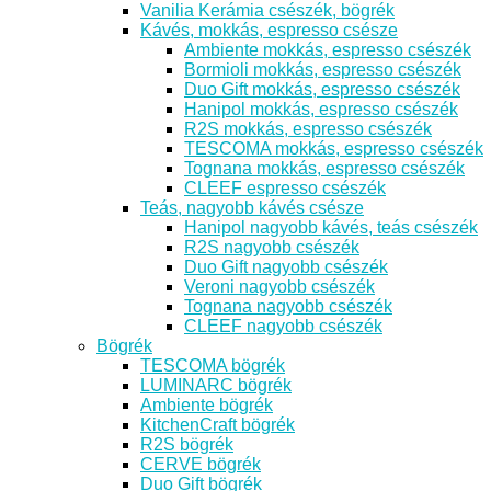
Vanilia Kerámia csészék, bögrék
Kávés, mokkás, espresso csésze
Ambiente mokkás, espresso csészék
Bormioli mokkás, espresso csészék
Duo Gift mokkás, espresso csészék
Hanipol mokkás, espresso csészék
R2S mokkás, espresso csészék
TESCOMA mokkás, espresso csészék
Tognana mokkás, espresso csészék
CLEEF espresso csészék
Teás, nagyobb kávés csésze
Hanipol nagyobb kávés, teás csészék
R2S nagyobb csészék
Duo Gift nagyobb csészék
Veroni nagyobb csészék
Tognana nagyobb csészék
CLEEF nagyobb csészék
Bögrék
TESCOMA bögrék
LUMINARC bögrék
Ambiente bögrék
KitchenCraft bögrék
R2S bögrék
CERVE bögrék
Duo Gift bögrék