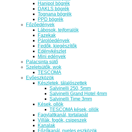
Hanipol bögrék
DAKLS bögrék
Tognana bögrék
PPD bögrék
Főzőedények
Lábosok, tejforralók
Fazekak
Párolóedények
Fedők, kiegészítők
Edénykészlet
Mini edények
Palacsinta sütő
Szeletsütők, wok
TESCOMA
Evőeszközök
Készletek, tálalószettek
Salvinelli 250, 5mm
Salvinelli Grand Hotel 4mm
Salvinelli Time 3mm
Kések, ollók
TESCOMA kések, ollók
Fagylaltkanál, tortalapát
Villák, fogók, csipeszek
Kanalak
Főzőkanál, nyeles eszközök