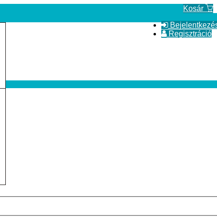
Kosár
Bejelentkezé
Regisztráció