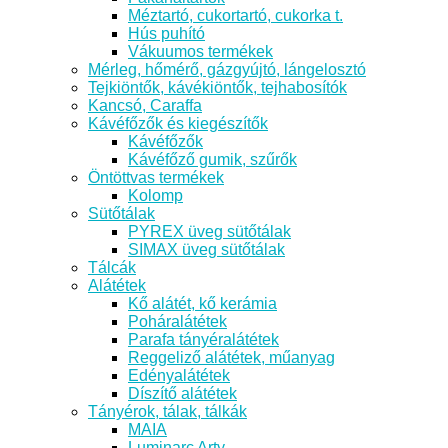
Méztartó, cukortartó, cukorka t.
Hús puhító
Vákuumos termékek
Mérleg, hőmérő, gázgyújtó, lángelosztó
Tejkiöntők, kávékiöntők, tejhabosítók
Kancsó, Caraffa
Kávéfőzők és kiegészítők
Kávéfőzők
Kávéfőző gumik, szűrők
Öntöttvas termékek
Kolomp
Sütőtálak
PYREX üveg sütőtálak
SIMAX üveg sütőtálak
Tálcák
Alátétek
Kő alátét, kő kerámia
Poháralátétek
Parafa tányéralátétek
Reggeliző alátétek, műanyag
Edényalátétek
Díszítő alátétek
Tányérok, tálak, tálkák
MAIA
Luminarc Arty