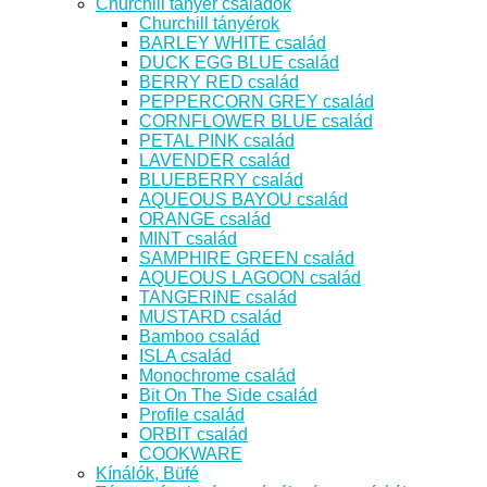
Churchill tányér családok
Churchill tányérok
BARLEY WHITE család
DUCK EGG BLUE család
BERRY RED család
PEPPERCORN GREY család
CORNFLOWER BLUE család
PETAL PINK család
LAVENDER család
BLUEBERRY család
AQUEOUS BAYOU család
ORANGE család
MINT család
SAMPHIRE GREEN család
AQUEOUS LAGOON család
TANGERINE család
MUSTARD család
Bamboo család
ISLA család
Monochrome család
Bit On The Side család
Profile család
ORBIT család
COOKWARE
Kínálók, Büfé