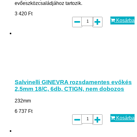
evőeszközcsaládjához tartozik.
3 420
Ft
Kosárba
Salvinelli GINEVRA rozsdamentes evőkés
2,5mm 18/C, 6db, CTIGN, nem dobozos
232mm
6 737
Ft
Kosárba