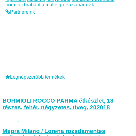
bormioli
brabantia
matte green
sahara
v.k.
Partnereink
Legnépszerűbb termékek
BORMIOLI ROCCO PARMA étkészlet, 18
részes, fehér, négyzetes, üveg, 202018
Mepra Milano / Lorena rozsdamentes