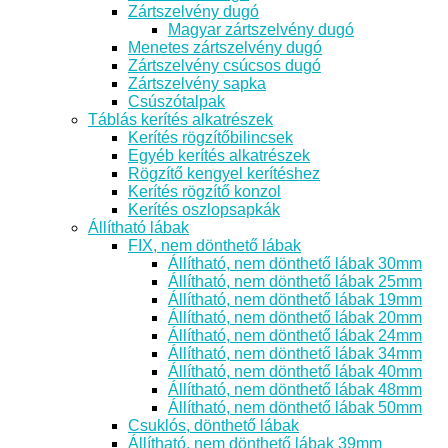
Zártszelvény dugó
Magyar zártszelvény dugó
Menetes zártszelvény dugó
Zártszelvény csúcsos dugó
Zártszelvény sapka
Csúszótalpak
Táblás kerítés alkatrészek
Kerítés rögzítőbilincsek
Egyéb kerítés alkatrészek
Rögzítő kengyel kerítéshez
Kerítés rögzítő konzol
Kerítés oszlopsapkák
Állítható lábak
FIX, nem dönthető lábak
Állítható, nem dönthető lábak 30mm
Állítható, nem dönthető lábak 25mm
Állítható, nem dönthető lábak 19mm
Állítható, nem dönthető lábak 20mm
Állítható, nem dönthető lábak 24mm
Állítható, nem dönthető lábak 34mm
Állítható, nem dönthető lábak 40mm
Állítható, nem dönthető lábak 48mm
Állítható, nem dönthető lábak 50mm
Csuklós, dönthető lábak
Állítható, nem dönthető lábak 39mm