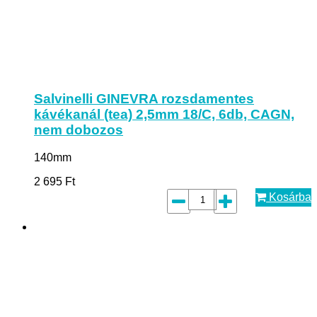
Salvinelli GINEVRA rozsdamentes
kávékanál (tea) 2,5mm 18/C, 6db, CAGN,
nem dobozos
140mm
2 695
Ft
Kosárba