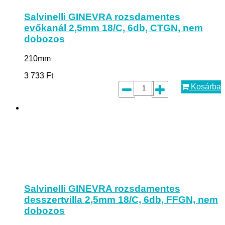
Salvinelli GINEVRA rozsdamentes
evőkanál 2,5mm 18/C, 6db, CTGN, nem
dobozos
210mm
3 733
Ft
Kosárba
Salvinelli GINEVRA rozsdamentes
desszertvilla 2,5mm 18/C, 6db, FFGN, nem
dobozos