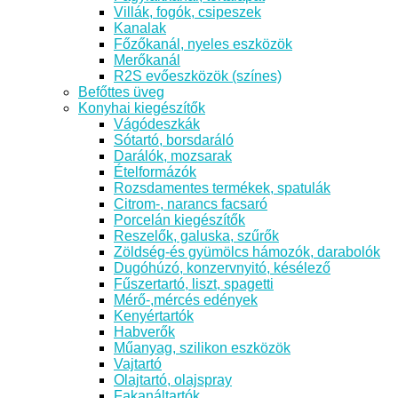
Villák, fogók, csipeszek
Kanalak
Főzőkanál, nyeles eszközök
Merőkanál
R2S evőeszközök (színes)
Befőttes üveg
Konyhai kiegészítők
Vágódeszkák
Sótartó, borsdaráló
Darálók, mozsarak
Ételformázók
Rozsdamentes termékek, spatulák
Citrom-, narancs facsaró
Porcelán kiegészítők
Reszelők, galuska, szűrők
Zöldség-és gyümölcs hámozók, darabolók
Dugóhúzó, konzervnyitó, késélező
Fűszertartó, liszt, spagetti
Mérő-,mércés edények
Kenyértartók
Habverők
Műanyag, szilikon eszközök
Vajtartó
Olajtartó, olajspray
Fakanáltartók