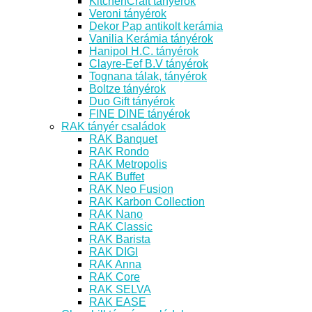
KitchenCraft tányérok
Veroni tányérok
Dekor Pap antikolt kerámia
Vanilia Kerámia tányérok
Hanipol H.C. tányérok
Clayre-Eef B.V tányérok
Tognana tálak, tányérok
Boltze tányérok
Duo Gift tányérok
FINE DINE tányérok
RAK tányér családok
RAK Banquet
RAK Rondo
RAK Metropolis
RAK Buffet
RAK Neo Fusion
RAK Karbon Collection
RAK Nano
RAK Classic
RAK Barista
RAK DIGI
RAK Anna
RAK Core
RAK SELVA
RAK EASE