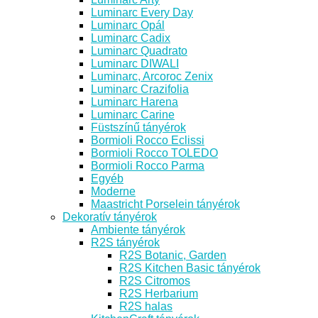
Luminarc Every Day
Luminarc Opál
Luminarc Cadix
Luminarc Quadrato
Luminarc DIWALI
Luminarc, Arcoroc Zenix
Luminarc Crazifolia
Luminarc Harena
Luminarc Carine
Füstszínű tányérok
Bormioli Rocco Eclissi
Bormioli Rocco TOLEDO
Bormioli Rocco Parma
Egyéb
Moderne
Maastricht Porselein tányérok
Dekoratív tányérok
Ambiente tányérok
R2S tányérok
R2S Botanic, Garden
R2S Kitchen Basic tányérok
R2S Citromos
R2S Herbarium
R2S halas