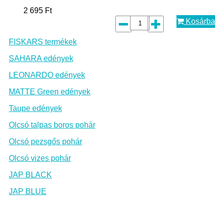
2 695
Ft
Kosárba
FISKARS termékek
SAHARA edények
LEONARDO edények
MATTE Green edények
Taupe edények
Olcsó talpas boros pohár
Olcsó pezsgős pohár
Olcsó vizes pohár
JAP BLACK
JAP BLUE