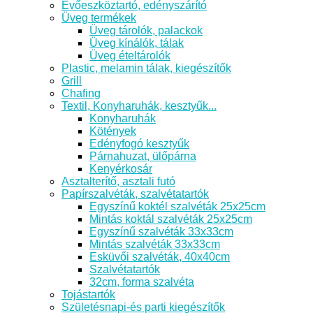
Evőeszköztartó, edényszárító
Üveg termékek
Üveg tárolók, palackok
Üveg kínálók, tálak
Üveg ételtárolók
Plastic, melamin tálak, kiegészítők
Grill
Chafing
Textil, Konyharuhák, kesztyűk...
Konyharuhák
Kötények
Edényfogó kesztyűk
Párnahuzat, ülőpárna
Kenyérkosár
Asztalterítő, asztali futó
Papírszalvéták, szalvétatartók
Egyszínű koktél szalvéták 25x25cm
Mintás koktál szalvéták 25x25cm
Egyszínű szalvéták 33x33cm
Mintás szalvéták 33x33cm
Esküvői szalvéták, 40x40cm
Szalvétatartók
32cm, forma szalvéta
Tojástartók
Születésnapi-és parti kiegészítők