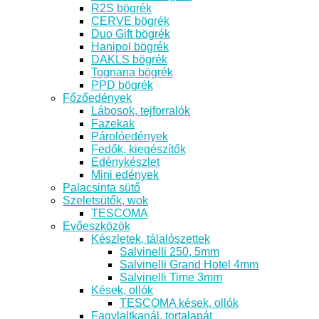
R2S bögrék
CERVE bögrék
Duo Gift bögrék
Hanipol bögrék
DAKLS bögrék
Tognana bögrék
PPD bögrék
Főzőedények
Lábosok, tejforralók
Fazekak
Párolóedények
Fedők, kiegészítők
Edénykészlet
Mini edények
Palacsinta sütő
Szeletsütők, wok
TESCOMA
Evőeszközök
Készletek, tálalószettek
Salvinelli 250, 5mm
Salvinelli Grand Hotel 4mm
Salvinelli Time 3mm
Kések, ollók
TESCOMA kések, ollók
Fagylaltkanál, tortalapát