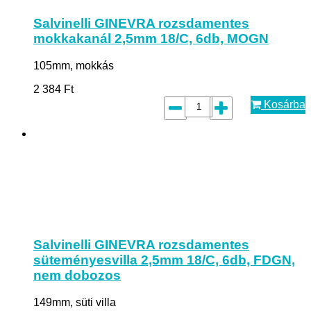
Salvinelli GINEVRA rozsdamentes
mokkakanál 2,5mm 18/C, 6db, MOGN
105mm, mokkás
2 384
Ft
Kosárba
Salvinelli GINEVRA rozsdamentes
süteményesvilla 2,5mm 18/C, 6db, FDGN,
nem dobozos
149mm, süti villa