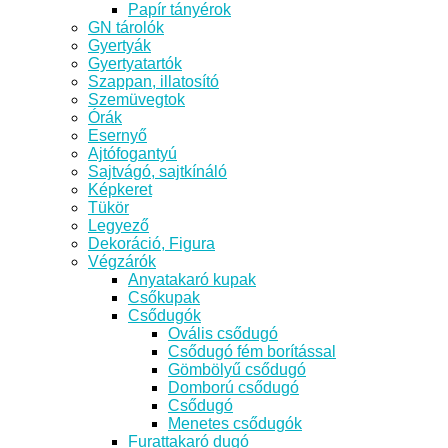
Papír tányérok
GN tárolók
Gyertyák
Gyertyatartók
Szappan, illatosító
Szemüvegtok
Órák
Esernyő
Ajtófogantyú
Sajtvágó, sajtkínáló
Képkeret
Tükör
Legyező
Dekoráció, Figura
Végzárók
Anyatakaró kupak
Csőkupak
Csődugók
Ovális csődugó
Csődugó fém borítással
Gömbölyű csődugó
Domború csődugó
Csődugó
Menetes csődugók
Furattakaró dugó