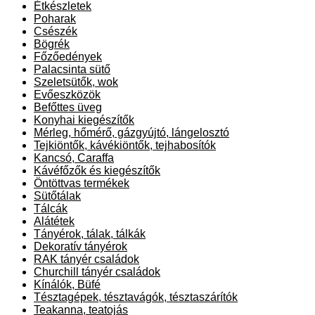
Étkészletek
Poharak
Csészék
Bögrék
Főzőedények
Palacsinta sütő
Szeletsütők, wok
Evőeszközök
Befőttes üveg
Konyhai kiegészítők
Mérleg, hőmérő, gázgyújtó, lángelosztó
Tejkiöntők, kávékiöntők, tejhabosítók
Kancsó, Caraffa
Kávéfőzők és kiegészítők
Öntöttvas termékek
Sütőtálak
Tálcák
Alátétek
Tányérok, tálak, tálkák
Dekoratív tányérok
RAK tányér családok
Churchill tányér családok
Kínálók, Büfé
Tésztagépek, tésztavágók, tésztaszárítók
Teakanna, teatojás