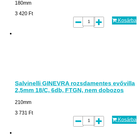
180mm
3 420
Ft
Kosárba
Salvinelli GINEVRA rozsdamentes evővilla
2,5mm 18/C, 6db, FTGN, nem dobozos
210mm
3 731
Ft
Kosárba