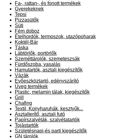
Fa-, rattan-, és fonott termékek
Gyerekeknek
Tepsi
Pizzasütők
Süti
Fém doboz
Ételhordók, termoszok, utazópoharak
Koktél-Bár
Táska
Lábtörlők, portörlők
Szeméttárolók, szemeteszsák
Fürdőszoba, vasalás
Hamutartók, asztali kiegészítők
Vázák
Evőeszköztartó, edényszárító
Üveg termékek
Plastic, melamin tálak, kiegészítők
Grill
Chafing
Textil, Konyharuhák, kesztyűk...
Asztalterítő, asztali futó
Papírszalvéták, szalvétatartók
Tojástartók
Születésnapi-és parti kiegészítők
GN tárolók