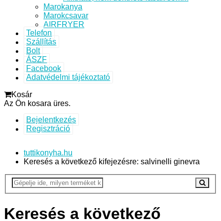
Marokanya
Marokcsavar
AIRFRYER
Telefon
Szállítás
Bolt
ÁSZF
Facebook
Adatvédelmi tájékoztató
Kosár
Az Ön kosara üres.
Bejelentkezés
Regisztráció
tuttikonyha.hu
Keresés a következő kifejezésre: salvinelli ginevra
Keresés a következő