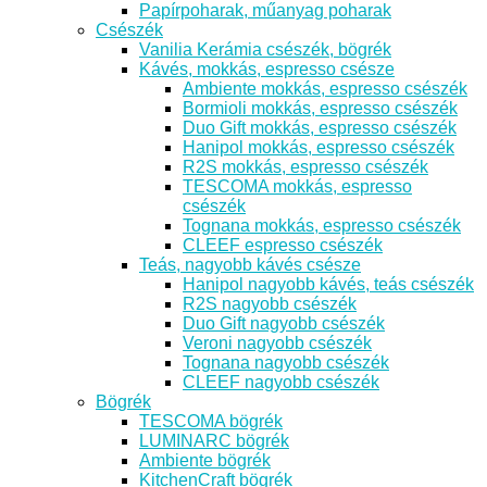
Papírpoharak, műanyag poharak
Csészék
Vanilia Kerámia csészék, bögrék
Kávés, mokkás, espresso csésze
Ambiente mokkás, espresso csészék
Bormioli mokkás, espresso csészék
Duo Gift mokkás, espresso csészék
Hanipol mokkás, espresso csészék
R2S mokkás, espresso csészék
TESCOMA mokkás, espresso
csészék
Tognana mokkás, espresso csészék
CLEEF espresso csészék
Teás, nagyobb kávés csésze
Hanipol nagyobb kávés, teás csészék
R2S nagyobb csészék
Duo Gift nagyobb csészék
Veroni nagyobb csészék
Tognana nagyobb csészék
CLEEF nagyobb csészék
Bögrék
TESCOMA bögrék
LUMINARC bögrék
Ambiente bögrék
KitchenCraft bögrék