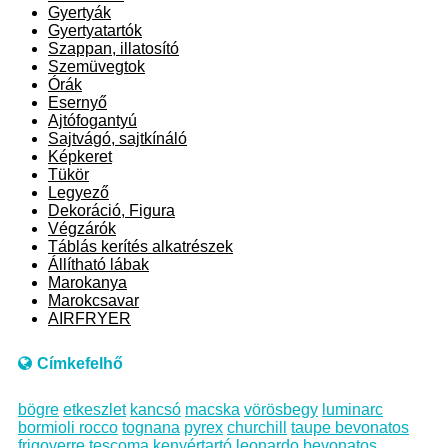
Gyertyák
Gyertyatartók
Szappan, illatosító
Szemüvegtok
Órák
Esernyő
Ajtófogantyú
Sajtvágó, sajtkínáló
Képkeret
Tükör
Legyező
Dekoráció, Figura
Végzárók
Táblás kerítés alkatrészek
Állítható lábak
Marokanya
Marokcsavar
AIRFRYER
Címkefelhő
bögre
etkeszlet
kancsó
macska
vörösbegy
luminarc
bormioli rocco
tognana
pyrex
churchill
taupe bevonatos
frigoverre
tescoma
kenyértartó
leonardo bevonatos