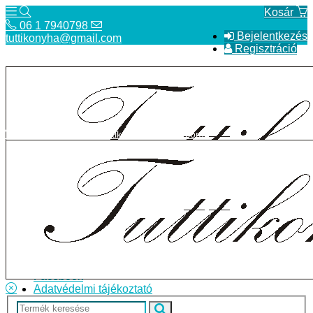
Kosár
06 1 7940798
Bejelentkezés
tuttikonyha@gmail.com
Regisztráció
06 1 7940798
tuttikonyha@gmail.com
Telefon
Szállítás
Bolt
ÁSZF
Facebook
Adatvédelmi tájékoztató