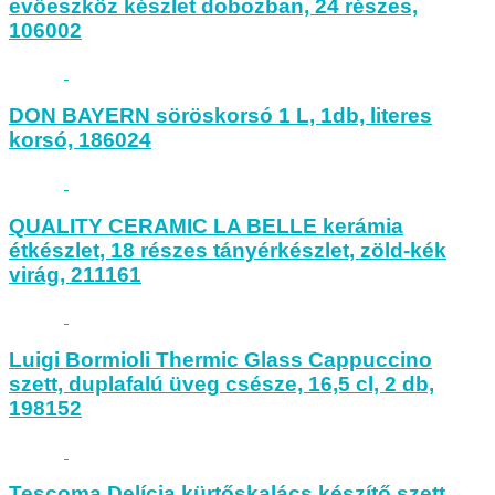
evőeszköz készlet dobozban, 24 részes,
106002
DON BAYERN söröskorsó 1 L, 1db, literes
korsó, 186024
QUALITY CERAMIC LA BELLE kerámia
étkészlet, 18 részes tányérkészlet, zöld-kék
virág, 211161
Luigi Bormioli Thermic Glass Cappuccino
szett, duplafalú üveg csésze, 16,5 cl, 2 db,
198152
Tescoma Delícia kürtőskalács készítő szett,