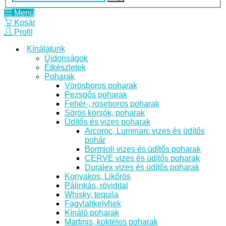
Menü
Kosár
Profil
Kínálatunk
Újdonságok
Étkészletek
Poharak
Vörösboros poharak
Pezsgős poharak
Fehér-, roseboros poharak
Sörös korsók, poharak
Üdítős és vizes poharak
Arcoroc, Luminarc vizes és üdítős
pohár
Bormioli vizes és üdítős poharak
CERVE vizes és üdítős poharak
Duralex vizes és üdítős poharak
Konyakos, Likőrös
Pálinkás, rövidital
Whisky, tequila
Fagylaltkelyhek
Kínáló poharak
Martinis, koktélos poharak