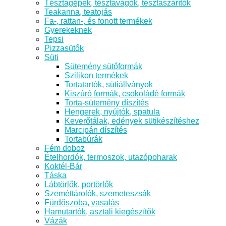
Tésztagépek, tésztavágók, tésztaszárítók
Teakanna, teatojás
Fa-, rattan-, és fonott termékek
Gyerekeknek
Tepsi
Pizzasütők
Süti
Sütemény sütőformák
Szilikon termékek
Tortatartók, sütiállványok
Kiszúró formák, csokoládé formák
Torta-sütemény díszítés
Hengerek, nyújtók, spatula
Keverőtálak, edények sütikészítéshez
Marcipán díszítés
Tortabúrák
Fém doboz
Ételhordók, termoszok, utazópoharak
Koktél-Bár
Táska
Lábtörlők, portörlők
Szeméttárolók, szemeteszsák
Fürdőszoba, vasalás
Hamutartók, asztali kiegészítők
Vázák