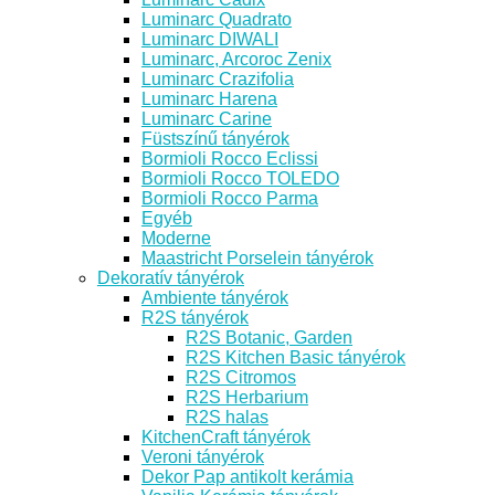
Luminarc Quadrato
Luminarc DIWALI
Luminarc, Arcoroc Zenix
Luminarc Crazifolia
Luminarc Harena
Luminarc Carine
Füstszínű tányérok
Bormioli Rocco Eclissi
Bormioli Rocco TOLEDO
Bormioli Rocco Parma
Egyéb
Moderne
Maastricht Porselein tányérok
Dekoratív tányérok
Ambiente tányérok
R2S tányérok
R2S Botanic, Garden
R2S Kitchen Basic tányérok
R2S Citromos
R2S Herbarium
R2S halas
KitchenCraft tányérok
Veroni tányérok
Dekor Pap antikolt kerámia