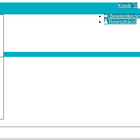
Kosár
Bejelentkezé
Regisztráció