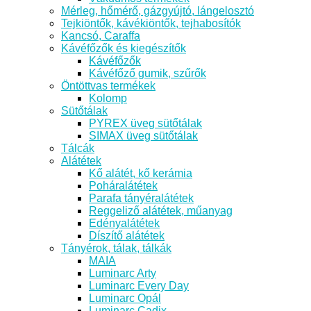
Mérleg, hőmérő, gázgyújtó, lángelosztó
Tejkiöntők, kávékiöntők, tejhabosítók
Kancsó, Caraffa
Kávéfőzők és kiegészítők
Kávéfőzők
Kávéfőző gumik, szűrők
Öntöttvas termékek
Kolomp
Sütőtálak
PYREX üveg sütőtálak
SIMAX üveg sütőtálak
Tálcák
Alátétek
Kő alátét, kő kerámia
Poháralátétek
Parafa tányéralátétek
Reggeliző alátétek, műanyag
Edényalátétek
Díszítő alátétek
Tányérok, tálak, tálkák
MAIA
Luminarc Arty
Luminarc Every Day
Luminarc Opál
Luminarc Cadix