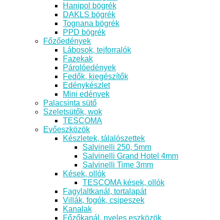
Hanipol bögrék
DAKLS bögrék
Tognana bögrék
PPD bögrék
Főzőedények
Lábosok, tejforralók
Fazekak
Párolóedények
Fedők, kiegészítők
Edénykészlet
Mini edények
Palacsinta sütő
Szeletsütők, wok
TESCOMA
Evőeszközök
Készletek, tálalószettek
Salvinelli 250, 5mm
Salvinelli Grand Hotel 4mm
Salvinelli Time 3mm
Kések, ollók
TESCOMA kések, ollók
Fagylaltkanál, tortalapát
Villák, fogók, csipeszek
Kanalak
Főzőkanál, nyeles eszközök