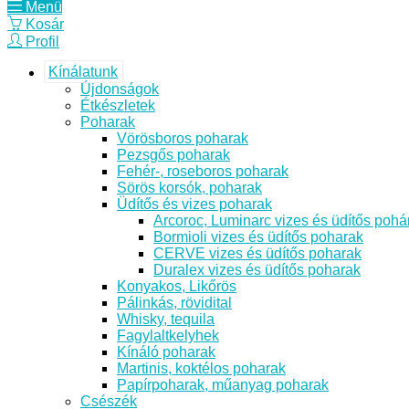
Menü
Kosár
Profil
Kínálatunk
Újdonságok
Étkészletek
Poharak
Vörösboros poharak
Pezsgős poharak
Fehér-, roseboros poharak
Sörös korsók, poharak
Üdítős és vizes poharak
Arcoroc, Luminarc vizes és üdítős pohá
Bormioli vizes és üdítős poharak
CERVE vizes és üdítős poharak
Duralex vizes és üdítős poharak
Konyakos, Likőrös
Pálinkás, rövidital
Whisky, tequila
Fagylaltkelyhek
Kínáló poharak
Martinis, koktélos poharak
Papírpoharak, műanyag poharak
Csészék