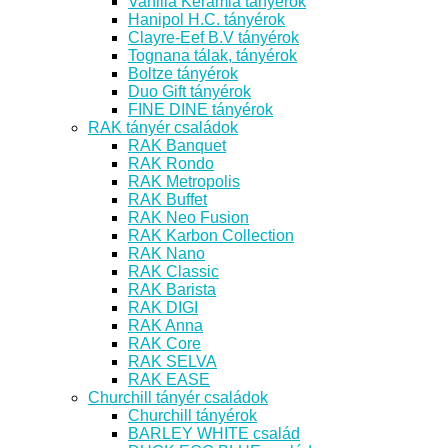
Vanilia Kerámia tányérok
Hanipol H.C. tányérok
Clayre-Eef B.V tányérok
Tognana tálak, tányérok
Boltze tányérok
Duo Gift tányérok
FINE DINE tányérok
RAK tányér családok
RAK Banquet
RAK Rondo
RAK Metropolis
RAK Buffet
RAK Neo Fusion
RAK Karbon Collection
RAK Nano
RAK Classic
RAK Barista
RAK DIGI
RAK Anna
RAK Core
RAK SELVA
RAK EASE
Churchill tányér családok
Churchill tányérok
BARLEY WHITE család