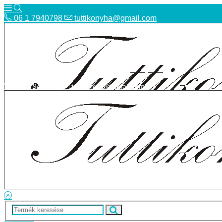
06 1 7940798
tuttikonyha@gmail.com
06 1 7940798
tuttikonyha@gmail.com
Telefon
Szállítás
Bolt
ÁSZF
Facebook
Adatvédelmi tájékoztató