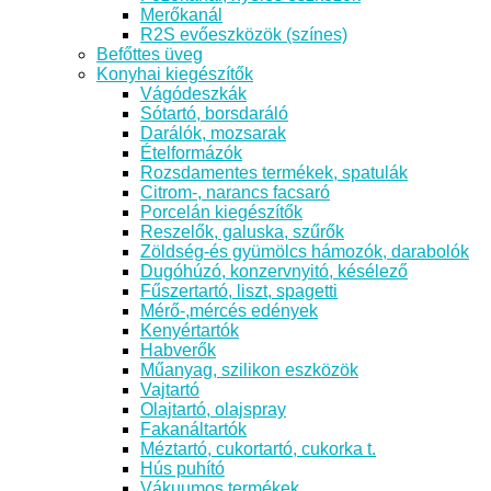
Merőkanál
R2S evőeszközök (színes)
Befőttes üveg
Konyhai kiegészítők
Vágódeszkák
Sótartó, borsdaráló
Darálók, mozsarak
Ételformázók
Rozsdamentes termékek, spatulák
Citrom-, narancs facsaró
Porcelán kiegészítők
Reszelők, galuska, szűrők
Zöldség-és gyümölcs hámozók, darabolók
Dugóhúzó, konzervnyitó, késélező
Fűszertartó, liszt, spagetti
Mérő-,mércés edények
Kenyértartók
Habverők
Műanyag, szilikon eszközök
Vajtartó
Olajtartó, olajspray
Fakanáltartók
Méztartó, cukortartó, cukorka t.
Hús puhító
Vákuumos termékek