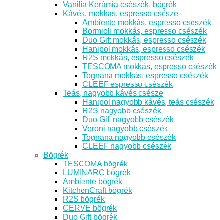
Vanilia Kerámia csészék, bögrék
Kávés, mokkás, espresso csésze
Ambiente mokkás, espresso csészék
Bormioli mokkás, espresso csészék
Duo Gift mokkás, espresso csészék
Hanipol mokkás, espresso csészék
R2S mokkás, espresso csészék
TESCOMA mokkás, espresso csészék
Tognana mokkás, espresso csészék
CLEEF espresso csészék
Teás, nagyobb kávés csésze
Hanipol nagyobb kávés, teás csészék
R2S nagyobb csészék
Duo Gift nagyobb csészék
Veroni nagyobb csészék
Tognana nagyobb csészék
CLEEF nagyobb csészék
Bögrék
TESCOMA bögrék
LUMINARC bögrék
Ambiente bögrék
KitchenCraft bögrék
R2S bögrék
CERVE bögrék
Duo Gift bögrék