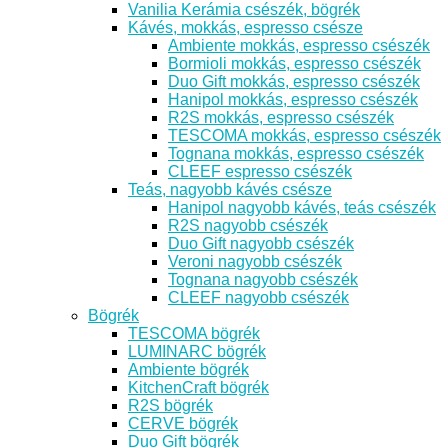
Vanilia Kerámia csészék, bögrék
Kávés, mokkás, espresso csésze
Ambiente mokkás, espresso csészék
Bormioli mokkás, espresso csészék
Duo Gift mokkás, espresso csészék
Hanipol mokkás, espresso csészék
R2S mokkás, espresso csészék
TESCOMA mokkás, espresso csészék
Tognana mokkás, espresso csészék
CLEEF espresso csészék
Teás, nagyobb kávés csésze
Hanipol nagyobb kávés, teás csészék
R2S nagyobb csészék
Duo Gift nagyobb csészék
Veroni nagyobb csészék
Tognana nagyobb csészék
CLEEF nagyobb csészék
Bögrék
TESCOMA bögrék
LUMINARC bögrék
Ambiente bögrék
KitchenCraft bögrék
R2S bögrék
CERVE bögrék
Duo Gift bögrék