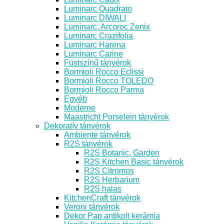
Luminarc Quadrato
Luminarc DIWALI
Luminarc, Arcoroc Zenix
Luminarc Crazifolia
Luminarc Harena
Luminarc Carine
Füstszínű tányérok
Bormioli Rocco Eclissi
Bormioli Rocco TOLEDO
Bormioli Rocco Parma
Egyéb
Moderne
Maastricht Porselein tányérok
Dekoratív tányérok
Ambiente tányérok
R2S tányérok
R2S Botanic, Garden
R2S Kitchen Basic tányérok
R2S Citromos
R2S Herbarium
R2S halas
KitchenCraft tányérok
Veroni tányérok
Dekor Pap antikolt kerámia