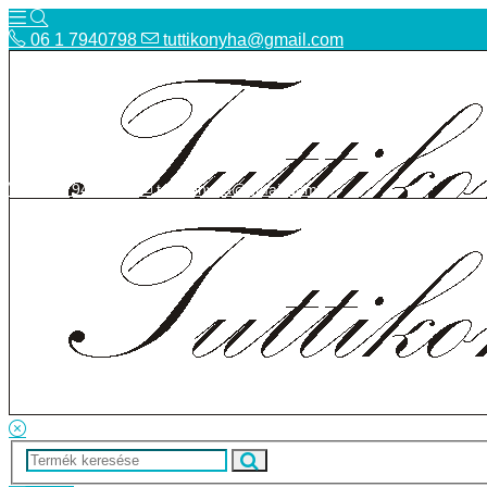
06 1 7940798
tuttikonyha@gmail.com
06 1 7940798
tuttikonyha@gmail.com
Telefon
Szállítás
Bolt
ÁSZF
Facebook
Adatvédelmi tájékoztató