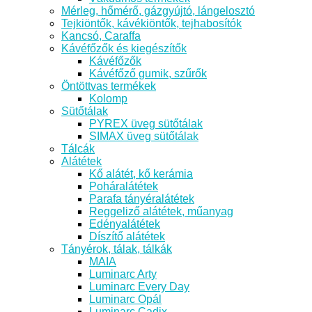
Mérleg, hőmérő, gázgyújtó, lángelosztó
Tejkiöntők, kávékiöntők, tejhabosítók
Kancsó, Caraffa
Kávéfőzők és kiegészítők
Kávéfőzők
Kávéfőző gumik, szűrők
Öntöttvas termékek
Kolomp
Sütőtálak
PYREX üveg sütőtálak
SIMAX üveg sütőtálak
Tálcák
Alátétek
Kő alátét, kő kerámia
Poháralátétek
Parafa tányéralátétek
Reggeliző alátétek, műanyag
Edényalátétek
Díszítő alátétek
Tányérok, tálak, tálkák
MAIA
Luminarc Arty
Luminarc Every Day
Luminarc Opál
Luminarc Cadix