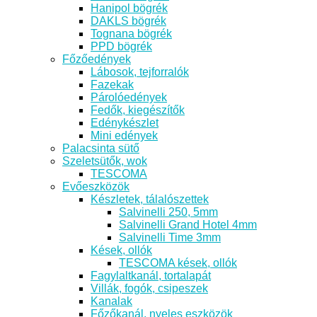
Hanipol bögrék
DAKLS bögrék
Tognana bögrék
PPD bögrék
Főzőedények
Lábosok, tejforralók
Fazekak
Párolóedények
Fedők, kiegészítők
Edénykészlet
Mini edények
Palacsinta sütő
Szeletsütők, wok
TESCOMA
Evőeszközök
Készletek, tálalószettek
Salvinelli 250, 5mm
Salvinelli Grand Hotel 4mm
Salvinelli Time 3mm
Kések, ollók
TESCOMA kések, ollók
Fagylaltkanál, tortalapát
Villák, fogók, csipeszek
Kanalak
Főzőkanál, nyeles eszközök