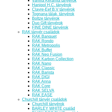
Vanilia Kerámia tányérok
Hanipol H.C. tányérok
Clayre-Eef B.V tányérok
Tognana tálak, tányérok
Boltze tányérok
Duo Gift tányérok
FINE DINE tányérok
RAK tányér családok
RAK Banquet
RAK Rondo
RAK Metropolis
RAK Buffet
RAK Neo Fusion
RAK Karbon Collection
RAK Nano
RAK Classic
RAK Barista
RAK DIGI
RAK Anna
RAK Core
RAK SELVA
RAK EASE
Churchill tányér családok
Churchill tányérok
BARLEY WHITE család