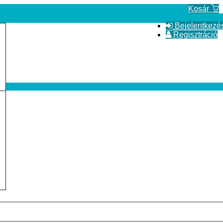
Kosár
Bejelentkezé
Regisztráció