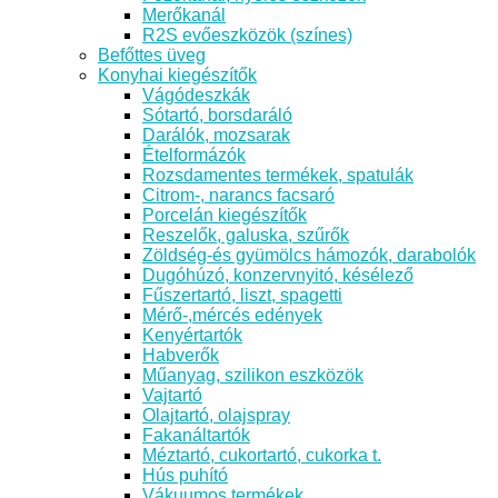
Merőkanál
R2S evőeszközök (színes)
Befőttes üveg
Konyhai kiegészítők
Vágódeszkák
Sótartó, borsdaráló
Darálók, mozsarak
Ételformázók
Rozsdamentes termékek, spatulák
Citrom-, narancs facsaró
Porcelán kiegészítők
Reszelők, galuska, szűrők
Zöldség-és gyümölcs hámozók, darabolók
Dugóhúzó, konzervnyitó, késélező
Fűszertartó, liszt, spagetti
Mérő-,mércés edények
Kenyértartók
Habverők
Műanyag, szilikon eszközök
Vajtartó
Olajtartó, olajspray
Fakanáltartók
Méztartó, cukortartó, cukorka t.
Hús puhító
Vákuumos termékek