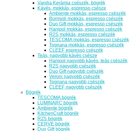
Vanilia Kerámia csészék, bögrék
Kávés, mokkás, espresso csésze
Ambiente mokkás, espresso csészék
Bormioli mokkás, espresso csészék
Duo Gift mokkás, espresso csészék
Hanipol mokkás, espresso csészék
R2S mokkás, espresso csészék
TESCOMA mokkás, espresso csészék
Tognana mokkás, espresso csészék
CLEEF espresso csészék
Teás, nagyobb kávés csésze
Hanipol nagyobb kávés, teás csészék
R2S nagyobb csészék
Duo Gift nagyobb csészék
Veroni nagyobb csészék
Tognana nagyobb csészék
CLEEF nagyobb csészék
Bögrék
TESCOMA bögrék
LUMINARC bögrék
Ambiente bögrék
KitchenCraft bögrék
R2S bögrék
CERVE bögrék
Duo Gift bögrék