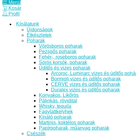
Menü
Kosár
Profil
Kínálatunk
Újdonságok
Étkészletek
Poharak
Vörösboros poharak
Pezsgős poharak
Fehér-, roseboros poharak
Sörös korsók, poharak
Üdítős és vizes poharak
Arcoroc, Luminarc vizes és üdítős pohá
Bormioli vizes és üdítős poharak
CERVE vizes és üdítős poharak
Duralex vizes és üdítős poharak
Konyakos, Likőrös
Pálinkás, rövidital
Whisky, tequila
Fagylaltkelyhek
Kínáló poharak
Martinis, koktélos poharak
Papírpoharak, műanyag poharak
Csészék