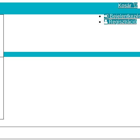
Kosár
Bejelentkezé
Regisztráció