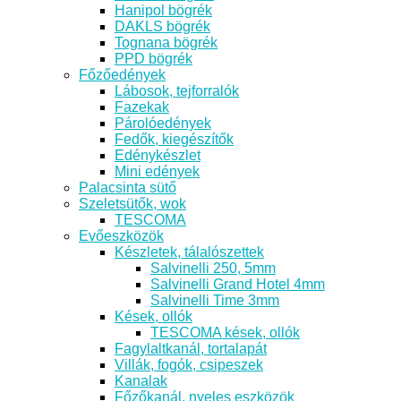
Hanipol bögrék
DAKLS bögrék
Tognana bögrék
PPD bögrék
Főzőedények
Lábosok, tejforralók
Fazekak
Párolóedények
Fedők, kiegészítők
Edénykészlet
Mini edények
Palacsinta sütő
Szeletsütők, wok
TESCOMA
Evőeszközök
Készletek, tálalószettek
Salvinelli 250, 5mm
Salvinelli Grand Hotel 4mm
Salvinelli Time 3mm
Kések, ollók
TESCOMA kések, ollók
Fagylaltkanál, tortalapát
Villák, fogók, csipeszek
Kanalak
Főzőkanál, nyeles eszközök