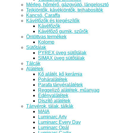
Mérleg, hőmérő, gázgyújtó, lángelosztó
Tejkiöntők, kávékiöntők, tejhabosítók
Kancsó, Caraffa
Kávéfőzők és kiegészítők
Kávéfőzők
Kávéfőző gumik, szűrők
Öntöttvas termékek
Kolomp
Sütőtálak
PYREX üveg sütőtálak
SIMAX üveg sütőtálak
Tálcák
Alátétek
Kő alátét, kő kerámia
Poháralátétek
Parafa tányéralátétek
Reggeliző alátétek, műanyag
Edényalátétek
Díszítő alátétek
Tányérok, tálak, tálkák
MAIA
Luminarc Arty
Luminarc Every Day
Luminarc Opál
Luminarc Cadix