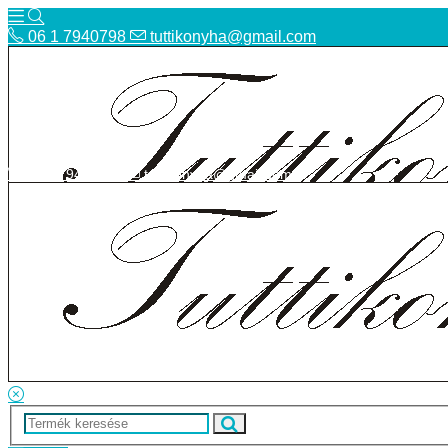
06 1 7940798
tuttikonyha@gmail.com
06 1 7940798
tuttikonyha@gmail.com
Telefon
Szállítás
Bolt
ÁSZF
Facebook
Adatvédelmi tájékoztató