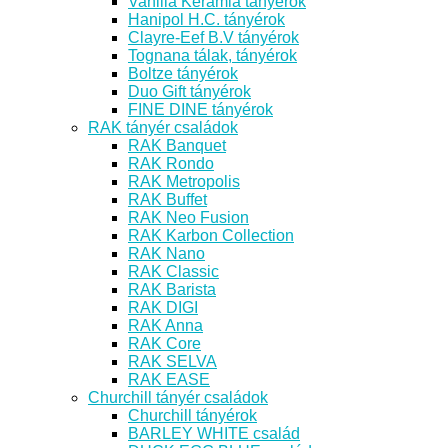
Vanilia Kerámia tányérok
Hanipol H.C. tányérok
Clayre-Eef B.V tányérok
Tognana tálak, tányérok
Boltze tányérok
Duo Gift tányérok
FINE DINE tányérok
RAK tányér családok
RAK Banquet
RAK Rondo
RAK Metropolis
RAK Buffet
RAK Neo Fusion
RAK Karbon Collection
RAK Nano
RAK Classic
RAK Barista
RAK DIGI
RAK Anna
RAK Core
RAK SELVA
RAK EASE
Churchill tányér családok
Churchill tányérok
BARLEY WHITE család