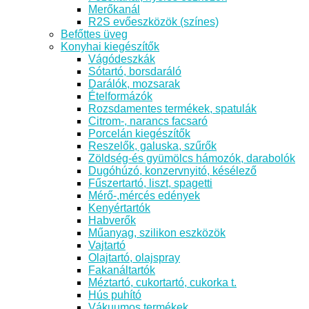
Merőkanál
R2S evőeszközök (színes)
Befőttes üveg
Konyhai kiegészítők
Vágódeszkák
Sótartó, borsdaráló
Darálók, mozsarak
Ételformázók
Rozsdamentes termékek, spatulák
Citrom-, narancs facsaró
Porcelán kiegészítők
Reszelők, galuska, szűrők
Zöldség-és gyümölcs hámozók, darabolók
Dugóhúzó, konzervnyitó, késélező
Fűszertartó, liszt, spagetti
Mérő-,mércés edények
Kenyértartók
Habverők
Műanyag, szilikon eszközök
Vajtartó
Olajtartó, olajspray
Fakanáltartók
Méztartó, cukortartó, cukorka t.
Hús puhító
Vákuumos termékek