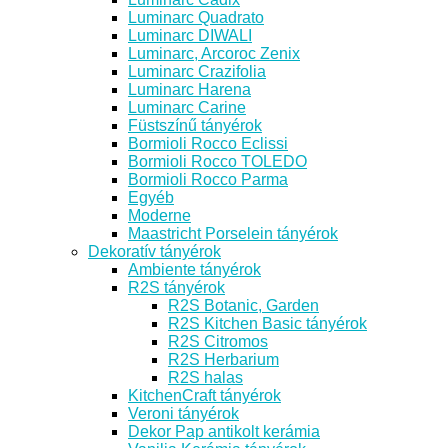
Luminarc Quadrato
Luminarc DIWALI
Luminarc, Arcoroc Zenix
Luminarc Crazifolia
Luminarc Harena
Luminarc Carine
Füstszínű tányérok
Bormioli Rocco Eclissi
Bormioli Rocco TOLEDO
Bormioli Rocco Parma
Egyéb
Moderne
Maastricht Porselein tányérok
Dekoratív tányérok
Ambiente tányérok
R2S tányérok
R2S Botanic, Garden
R2S Kitchen Basic tányérok
R2S Citromos
R2S Herbarium
R2S halas
KitchenCraft tányérok
Veroni tányérok
Dekor Pap antikolt kerámia