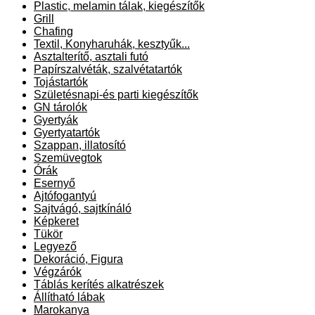
Plastic, melamin tálak, kiegészítők
Grill
Chafing
Textil, Konyharuhák, kesztyűk...
Asztalterítő, asztali futó
Papírszalvéták, szalvétatartók
Tojástartók
Születésnapi-és parti kiegészítők
GN tárolók
Gyertyák
Gyertyatartók
Szappan, illatosító
Szemüvegtok
Órák
Esernyő
Ajtófogantyú
Sajtvágó, sajtkínáló
Képkeret
Tükör
Legyező
Dekoráció, Figura
Végzárók
Táblás kerítés alkatrészek
Állítható lábak
Marokanya