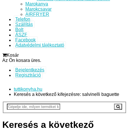
Marokanya
Marokcsavar
AIRFRYER
Telefon
Szállítás
Bolt
ÁSZF
Facebook
Adatvédelmi tájékoztató
Kosár
Az Ön kosara üres.
Bejelentkezés
Regisztráció
tuttikonyha.hu
Keresés a következő kifejezésre: salvinelli baguette
Keresés a következő