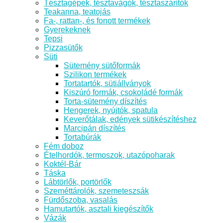
Tésztagépek, tésztavágók, tésztaszárítók
Teakanna, teatojás
Fa-, rattan-, és fonott termékek
Gyerekeknek
Tepsi
Pizzasütők
Süti
Sütemény sütőformák
Szilikon termékek
Tortatartók, sütiállványok
Kiszúró formák, csokoládé formák
Torta-sütemény díszítés
Hengerek, nyújtók, spatula
Keverőtálak, edények sütikészítéshez
Marcipán díszítés
Tortabúrák
Fém doboz
Ételhordók, termoszok, utazópoharak
Koktél-Bár
Táska
Lábtörlők, portörlők
Szeméttárolók, szemeteszsák
Fürdőszoba, vasalás
Hamutartók, asztali kiegészítők
Vázák