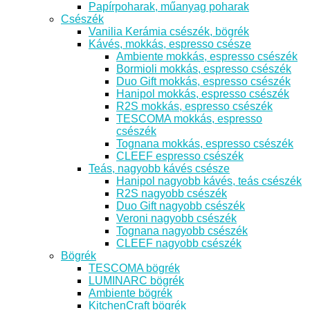
Papírpoharak, műanyag poharak
Csészék
Vanilia Kerámia csészék, bögrék
Kávés, mokkás, espresso csésze
Ambiente mokkás, espresso csészék
Bormioli mokkás, espresso csészék
Duo Gift mokkás, espresso csészék
Hanipol mokkás, espresso csészék
R2S mokkás, espresso csészék
TESCOMA mokkás, espresso
csészék
Tognana mokkás, espresso csészék
CLEEF espresso csészék
Teás, nagyobb kávés csésze
Hanipol nagyobb kávés, teás csészék
R2S nagyobb csészék
Duo Gift nagyobb csészék
Veroni nagyobb csészék
Tognana nagyobb csészék
CLEEF nagyobb csészék
Bögrék
TESCOMA bögrék
LUMINARC bögrék
Ambiente bögrék
KitchenCraft bögrék