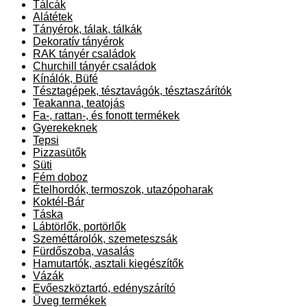
Tálcák
Alátétek
Tányérok, tálak, tálkák
Dekoratív tányérok
RAK tányér családok
Churchill tányér családok
Kínálók, Büfé
Tésztagépek, tésztavágók, tésztaszárítók
Teakanna, teatojás
Fa-, rattan-, és fonott termékek
Gyerekeknek
Tepsi
Pizzasütők
Süti
Fém doboz
Ételhordók, termoszok, utazópoharak
Koktél-Bár
Táska
Lábtörlők, portörlők
Szeméttárolók, szemeteszsák
Fürdőszoba, vasalás
Hamutartók, asztali kiegészítők
Vázák
Evőeszköztartó, edényszárító
Üveg termékek