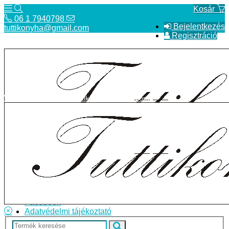
Kosár
06 1 7940798
Bejelentkezés
tuttikonyha@gmail.com
Regisztráció
06 1 7940798
tuttikonyha@gmail.com
Telefon
Szállítás
Bolt
ÁSZF
Facebook
Adatvédelmi tájékoztató