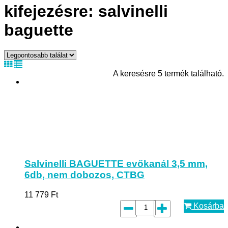
kifejezésre: salvinelli
baguette
A keresésre 5 termék található.
Salvinelli BAGUETTE evőkanál 3,5 mm,
6db, nem dobozos, CTBG
11 779
Ft
Kosárba