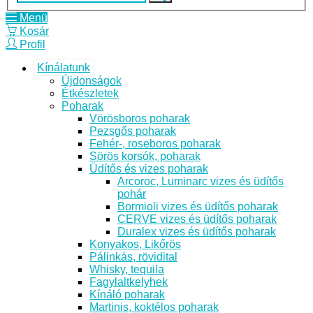
Menü
Kosár
Profil
Kínálatunk
Újdonságok
Étkészletek
Poharak
Vörösboros poharak
Pezsgős poharak
Fehér-, roseboros poharak
Sörös korsók, poharak
Üdítős és vizes poharak
Arcoroc, Luminarc vizes és üdítős
pohár
Bormioli vizes és üdítős poharak
CERVE vizes és üdítős poharak
Duralex vizes és üdítős poharak
Konyakos, Likőrös
Pálinkás, rövidital
Whisky, tequila
Fagylaltkelyhek
Kínáló poharak
Martinis, koktélos poharak