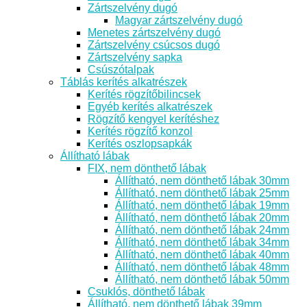
Zártszelvény dugó
Magyar zártszelvény dugó
Menetes zártszelvény dugó
Zártszelvény csúcsos dugó
Zártszelvény sapka
Csúszótalpak
Táblás kerítés alkatrészek
Kerítés rögzítőbilincsek
Egyéb kerítés alkatrészek
Rögzítő kengyel kerítéshez
Kerítés rögzítő konzol
Kerítés oszlopsapkák
Állítható lábak
FIX, nem dönthető lábak
Állítható, nem dönthető lábak 30mm
Állítható, nem dönthető lábak 25mm
Állítható, nem dönthető lábak 19mm
Állítható, nem dönthető lábak 20mm
Állítható, nem dönthető lábak 24mm
Állítható, nem dönthető lábak 34mm
Állítható, nem dönthető lábak 40mm
Állítható, nem dönthető lábak 48mm
Állítható, nem dönthető lábak 50mm
Csuklós, dönthető lábak
Állítható, nem dönthető lábak 39mm