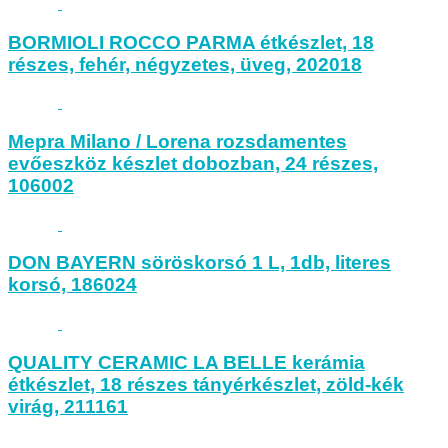
BORMIOLI ROCCO PARMA étkészlet, 18
részes, fehér, négyzetes, üveg, 202018
Mepra Milano / Lorena rozsdamentes
evőeszköz készlet dobozban, 24 részes,
106002
DON BAYERN söröskorsó 1 L, 1db, literes
korsó, 186024
QUALITY CERAMIC LA BELLE kerámia
étkészlet, 18 részes tányérkészlet, zöld-kék
virág, 211161