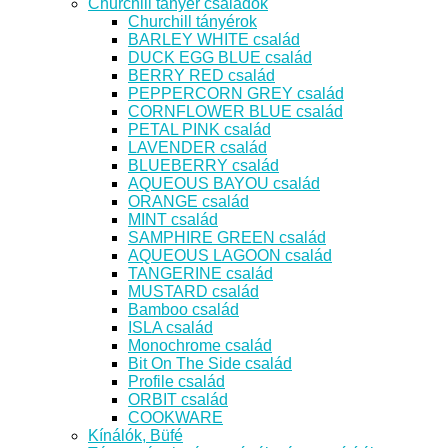
Churchill tányér családok
Churchill tányérok
BARLEY WHITE család
DUCK EGG BLUE család
BERRY RED család
PEPPERCORN GREY család
CORNFLOWER BLUE család
PETAL PINK család
LAVENDER család
BLUEBERRY család
AQUEOUS BAYOU család
ORANGE család
MINT család
SAMPHIRE GREEN család
AQUEOUS LAGOON család
TANGERINE család
MUSTARD család
Bamboo család
ISLA család
Monochrome család
Bit On The Side család
Profile család
ORBIT család
COOKWARE
Kínálók, Büfé