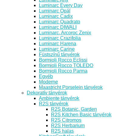
Luminarc Every Day
Luminarc Opál
Luminarc Cadix
Luminarc Quadrato
Luminarc DIWALI
Luminarc, Arcoroc Zenix
Luminarc Crazifolia
Luminarc Harena
Luminarc Carine
Füstszínű tányérok
Bormioli Rocco Eclissi
Bormioli Rocco TOLEDO
Bormioli Rocco Parma
Egyéb
Moderne
Maastricht Porselein tányérok
Dekoratív tányérok
Ambiente tányérok
R2S tányérok
R2S Botanic, Garden
R2S Kitchen Basic tányérok
R2S Citromos
R2S Herbarium
R2S halas