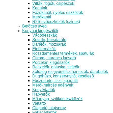
Villák, fogók, csipeszek
Kanalak
Főzőkanál, nyeles eszközök
Merőkanál
R2S evőeszközök (színes)
Befőttes üveg
Konyhai kiegészítők
Vágódeszkák
Sótartó, borsdaráló
Darálók, mozsarak
Ételformázók
Rozsdamentes termékek, spatulák
Citrom-, narancs facsaró
Porcelán kiegészítők
Reszelők, galuska, szűrők
Zöldség-és gyümölcs hámozók, darabolók
Dugóhúzó, konzervnyitó, késélező
Fűszertartó, liszt, spagetti
Mérő-,mércés edények
Kenyértartók
Habverők
Műanyag, szilikon eszközök
Vajtartó
Olajtartó, olajspray
Fakanáltartók