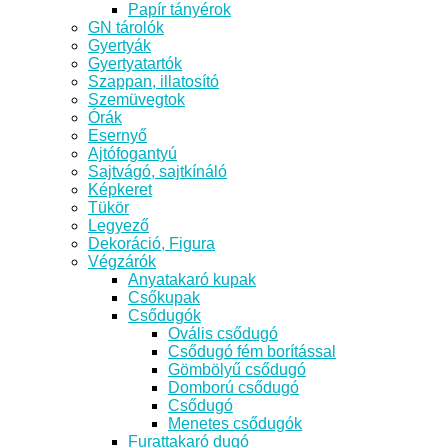
Papír tányérok
GN tárolók
Gyertyák
Gyertyatartók
Szappan, illatosító
Szemüvegtok
Órák
Esernyő
Ajtófogantyú
Sajtvágó, sajtkínáló
Képkeret
Tükör
Legyező
Dekoráció, Figura
Végzárók
Anyatakaró kupak
Csőkupak
Csődugók
Ovális csődugó
Csődugó fém borítással
Gömbölyű csődugó
Domború csődugó
Csődugó
Menetes csődugók
Furattakaró dugó