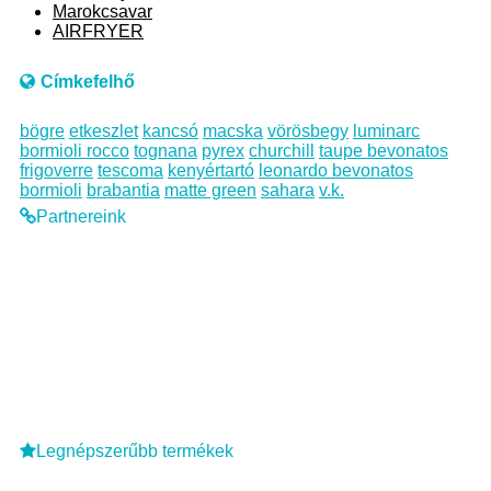
Marokcsavar
AIRFRYER
Címkefelhő
bögre
etkeszlet
kancsó
macska
vörösbegy
luminarc
bormioli rocco
tognana
pyrex
churchill
taupe bevonatos
frigoverre
tescoma
kenyértartó
leonardo bevonatos
bormioli
brabantia
matte green
sahara
v.k.
Partnereink
Legnépszerűbb termékek