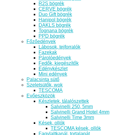
R2S bögrék
CERVE bögrék
Duo Gift bögrék
Hanipol bögrék
DAKLS bögrék
Tognana bögrék
PPD bögrék
Főzőedények
Lábosok, tejforralók
Fazekak
Párolóedények
Fedők, kiegészítők
Edénykészlet
Mini edények
Palacsinta sütő
Szeletsütők, wok
TESCOMA
Evőeszközök
Készletek, tálalószettek
Salvinelli 250, 5mm
Salvinelli Grand Hotel 4mm
Salvinelli Time 3mm
Kések, ollók
TESCOMA kések, ollók
Fagylaltkanál, tortalapát