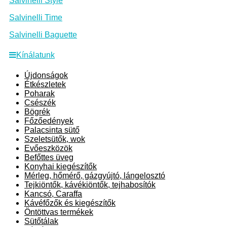
Salvinelli Style
Salvinelli Time
Salvinelli Baguette
Kínálatunk
Újdonságok
Étkészletek
Poharak
Csészék
Bögrék
Főzőedények
Palacsinta sütő
Szeletsütők, wok
Evőeszközök
Befőttes üveg
Konyhai kiegészítők
Mérleg, hőmérő, gázgyújtó, lángelosztó
Tejkiöntők, kávékiöntők, tejhabosítók
Kancsó, Caraffa
Kávéfőzők és kiegészítők
Öntöttvas termékek
Sütőtálak