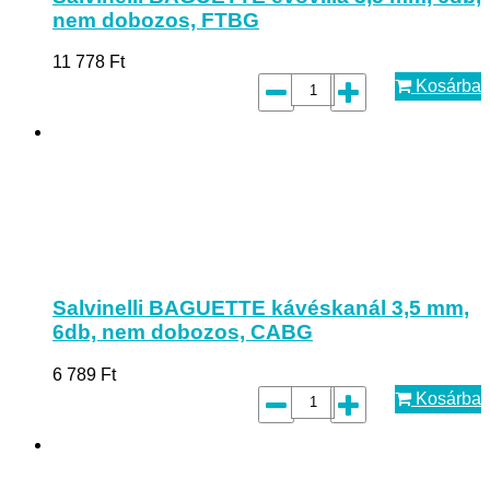
nem dobozos, FTBG
11 778
Ft
Kosárba
Salvinelli BAGUETTE kávéskanál 3,5 mm,
6db, nem dobozos, CABG
6 789
Ft
Kosárba