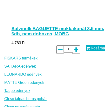
Salvinelli BAGUETTE mokkakanál 3,5 mm,
6db, nem dobozos, MOBG
4 783
Ft
Kosárba
FISKARS termékek
SAHARA edények
LEONARDO edények
MATTE Green edények
Taupe edények
Olcsó talpas boros pohár
Olcsó pezsgős pohár