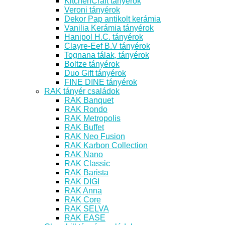
KitchenCraft tányérok
Veroni tányérok
Dekor Pap antikolt kerámia
Vanilia Kerámia tányérok
Hanipol H.C. tányérok
Clayre-Eef B.V tányérok
Tognana tálak, tányérok
Boltze tányérok
Duo Gift tányérok
FINE DINE tányérok
RAK tányér családok
RAK Banquet
RAK Rondo
RAK Metropolis
RAK Buffet
RAK Neo Fusion
RAK Karbon Collection
RAK Nano
RAK Classic
RAK Barista
RAK DIGI
RAK Anna
RAK Core
RAK SELVA
RAK EASE