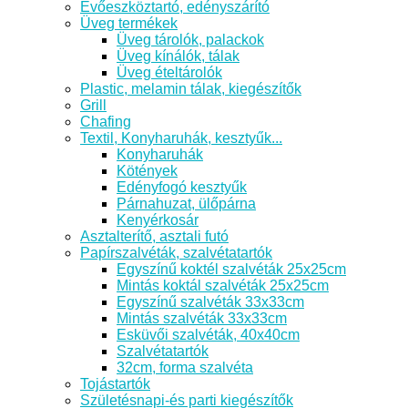
Evőeszköztartó, edényszárító
Üveg termékek
Üveg tárolók, palackok
Üveg kínálók, tálak
Üveg ételtárolók
Plastic, melamin tálak, kiegészítők
Grill
Chafing
Textil, Konyharuhák, kesztyűk...
Konyharuhák
Kötények
Edényfogó kesztyűk
Párnahuzat, ülőpárna
Kenyérkosár
Asztalterítő, asztali futó
Papírszalvéták, szalvétatartók
Egyszínű koktél szalvéták 25x25cm
Mintás koktál szalvéták 25x25cm
Egyszínű szalvéták 33x33cm
Mintás szalvéták 33x33cm
Esküvői szalvéták, 40x40cm
Szalvétatartók
32cm, forma szalvéta
Tojástartók
Születésnapi-és parti kiegészítők