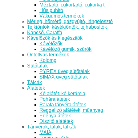
Méztartó, cukortartó, cukorka t.
Hús puhító
Vákuumos termékek
Mérleg, hőmérő, gázgyújtó, lángelosztó
Tejkiöntők, kávékiöntők, tejhabosítók
Kancsó, Caraffa
Kávéfőzők és kiegészítők
Kávéfőzők
Kávéfőző gumik, szűrők
Öntöttvas termékek
Kolomp
Sütőtálak
PYREX üveg sütőtálak
SIMAX üveg sütőtálak
Tálcák
Alátétek
Kő alátét, kő kerámia
Poháralátétek
Parafa tányéralátétek
Reggeliző alátétek, műanyag
Edényalátétek
Díszítő alátétek
Tányérok, tálak, tálkák
MAIA
Luminarc Arty