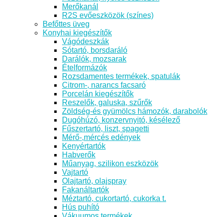
Merőkanál
R2S evőeszközök (színes)
Befőttes üveg
Konyhai kiegészítők
Vágódeszkák
Sótartó, borsdaráló
Darálók, mozsarak
Ételformázók
Rozsdamentes termékek, spatulák
Citrom-, narancs facsaró
Porcelán kiegészítők
Reszelők, galuska, szűrők
Zöldség-és gyümölcs hámozók, darabolók
Dugóhúzó, konzervnyitó, késélező
Fűszertartó, liszt, spagetti
Mérő-,mércés edények
Kenyértartók
Habverők
Műanyag, szilikon eszközök
Vajtartó
Olajtartó, olajspray
Fakanáltartók
Méztartó, cukortartó, cukorka t.
Hús puhító
Vákuumos termékek