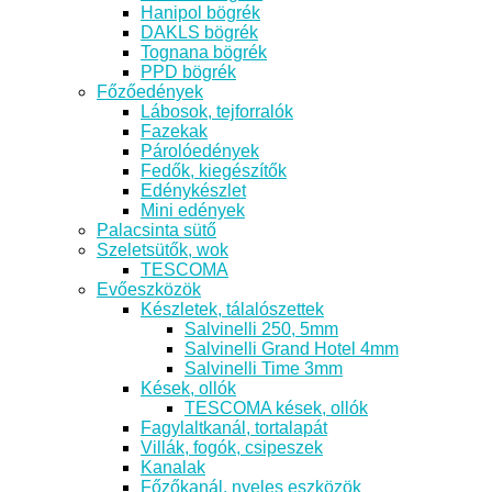
Hanipol bögrék
DAKLS bögrék
Tognana bögrék
PPD bögrék
Főzőedények
Lábosok, tejforralók
Fazekak
Párolóedények
Fedők, kiegészítők
Edénykészlet
Mini edények
Palacsinta sütő
Szeletsütők, wok
TESCOMA
Evőeszközök
Készletek, tálalószettek
Salvinelli 250, 5mm
Salvinelli Grand Hotel 4mm
Salvinelli Time 3mm
Kések, ollók
TESCOMA kések, ollók
Fagylaltkanál, tortalapát
Villák, fogók, csipeszek
Kanalak
Főzőkanál, nyeles eszközök