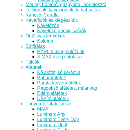
Mérleg, hőmérő, gázgyújtó, lángelosztó
Tejkiöntők, kávékiöntők, tejhabosítók
Kancsó, Caraffa
Kávéfőzők és kiegészítők
Kávéfőzők
Kávéfőző gumik, szűrők
Öntöttvas termékek
Kolomp
Sütőtálak
PYREX üveg sütőtálak
SIMAX üveg sütőtálak
Tálcák
Alátétek
Kő alátét, kő kerámia
Poháralátétek
Parafa tányéralátétek
Reggeliző alátétek, műanyag
Edényalátétek
Díszítő alátétek
Tányérok, tálak, tálkák
MAIA
Luminarc Arty
Luminarc Every Day
Luminarc Opál
Luminarc Cadix