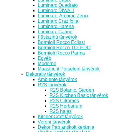
Luminarc Quadrato
Luminarc DIWALI
Luminarc, Arcoroc Zenix
Luminarc Crazifolia
Luminarc Harena
Luminarc Carine
Füstszínű tányérok
Bormioli Rocco Eclissi
Bormioli Rocco TOLEDO
Bormioli Rocco Parma
Egyéb
Moderne
Maastricht Porselein tányérok
Dekoratív tányérok
Ambiente tányérok
R2S tányérok
R2S Botanic, Garden
R2S Kitchen Basic tányérok
R2S Citromos
R2S Herbarium
R2S halas
KitchenCraft tányérok
Veroni tányérok
Dekor Pap antikolt kerámia