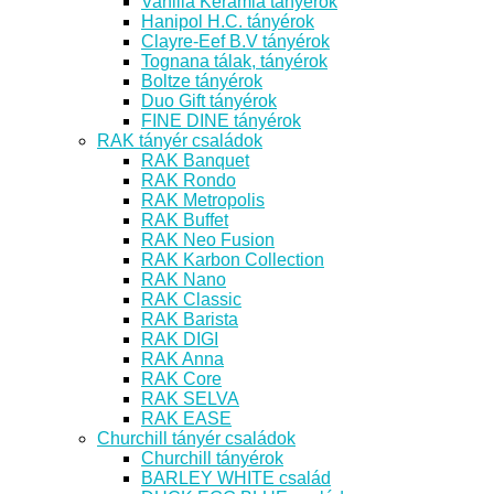
Vanilia Kerámia tányérok
Hanipol H.C. tányérok
Clayre-Eef B.V tányérok
Tognana tálak, tányérok
Boltze tányérok
Duo Gift tányérok
FINE DINE tányérok
RAK tányér családok
RAK Banquet
RAK Rondo
RAK Metropolis
RAK Buffet
RAK Neo Fusion
RAK Karbon Collection
RAK Nano
RAK Classic
RAK Barista
RAK DIGI
RAK Anna
RAK Core
RAK SELVA
RAK EASE
Churchill tányér családok
Churchill tányérok
BARLEY WHITE család