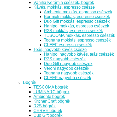
Vanilia Kerámia csészék, bögrék
Kávés, mokkás, espresso csésze
Ambiente mokkás, espresso csészék
Bormioli mokkás, espresso csészék
Duo Gift mokkás, espresso csészék
Hanipol mokkás, espresso csészék
R2S mokkás, espresso csészék
TESCOMA mokkás, espresso csészék
Tognana mokkás, espresso csészék
CLEEF espresso csészék
Teás, nagyobb kávés csésze
Hanipol nagyobb kávés, teás csészék
R2S nagyobb csészék
Duo Gift nagyobb csészék
Veroni nagyobb csészék
Tognana nagyobb csészék
CLEEF nagyobb csészék
Bögrék
TESCOMA bögrék
LUMINARC bögrék
Ambiente bögrék
KitchenCraft bögrék
R2S bögrék
CERVE bögrék
Duo Gift bögrék