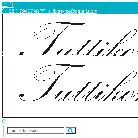
06 1 7940798
tuttikonyha@gmail.com
06 1 7940798
tuttikonyha@gmail.com
Telefon
Szállítás
Bolt
ÁSZF
Facebook
Adatvédelmi tájékoztató