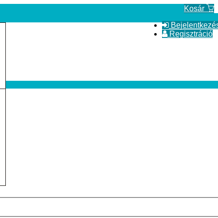
Kosár
Bejelentkezé
Regisztráció