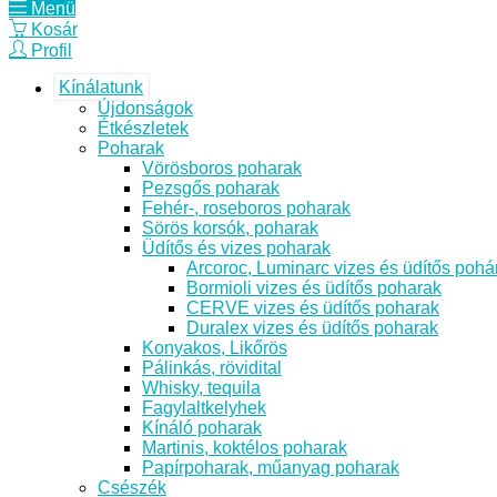
Menü
Kosár
Profil
Kínálatunk
Újdonságok
Étkészletek
Poharak
Vörösboros poharak
Pezsgős poharak
Fehér-, roseboros poharak
Sörös korsók, poharak
Üdítős és vizes poharak
Arcoroc, Luminarc vizes és üdítős pohá
Bormioli vizes és üdítős poharak
CERVE vizes és üdítős poharak
Duralex vizes és üdítős poharak
Konyakos, Likőrös
Pálinkás, rövidital
Whisky, tequila
Fagylaltkelyhek
Kínáló poharak
Martinis, koktélos poharak
Papírpoharak, műanyag poharak
Csészék