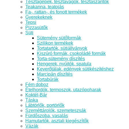
Tésztagépek, tésztavágók, tésztaszárítók
Teakanna, teatojás
Fa-, rattan-, és fonott termékek
Gyerekeknek
Tepsi
Pizzasütők
Süti
Sütemény sütőformák
Szilikon termékek
Tortatartók, sütiállványok
Kiszúró formák, csokoládé formák
Torta-sütemény díszítés
Hengerek, nyújtók, spatula
Keverőtálak, edények sütikészítéshez
Marcipán díszítés
Tortabúrák
Fém doboz
Ételhordók, termoszok, utazópoharak
Koktél-Bár
Táska
Lábtörlők, portörlők
Szeméttárolók, szemeteszsák
Fürdőszoba, vasalás
Hamutartók, asztali kiegészítők
Vázák