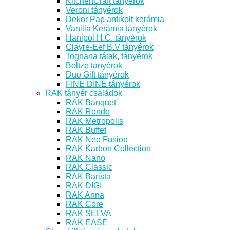
KitchenCraft tányérok
Veroni tányérok
Dekor Pap antikolt kerámia
Vanilia Kerámia tányérok
Hanipol H.C. tányérok
Clayre-Eef B.V tányérok
Tognana tálak, tányérok
Boltze tányérok
Duo Gift tányérok
FINE DINE tányérok
RAK tányér családok
RAK Banquet
RAK Rondo
RAK Metropolis
RAK Buffet
RAK Neo Fusion
RAK Karbon Collection
RAK Nano
RAK Classic
RAK Barista
RAK DIGI
RAK Anna
RAK Core
RAK SELVA
RAK EASE