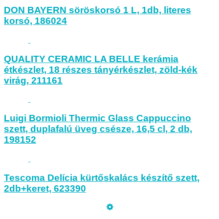
DON BAYERN söröskorsó 1 L, 1db, literes
korsó, 186024
QUALITY CERAMIC LA BELLE kerámia
étkészlet, 18 részes tányérkészlet, zöld-kék
virág, 211161
Luigi Bormioli Thermic Glass Cappuccino
szett, duplafalú üveg csésze, 16,5 cl, 2 db,
198152
Tescoma Delícia kürtőskalács készítő szett,
2db+keret, 623390
Üzemeltető