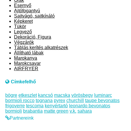
Órák
Esernyő
Ajtófogantyú
Sajtvágó, sajtkínáló
Képkeret
Tükör
Legyező
Dekoráció, Figura
Végzárók
Táblás kerítés alkatrészek
Állítható lábak
Marokanya
Marokcsavar
AIRFRYER
Címkefelhő
bögre
etkeszlet
kancsó
macska
vörösbegy
luminarc
bormioli rocco
tognana
pyrex
churchill
taupe bevonatos
frigoverre
tescoma
kenyértartó
leonardo bevonatos
bormioli
brabantia
matte green
v.k.
sahara
Partnereink