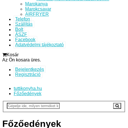
Marokanya
Marokcsavar
AIRFRYER
Telefon
Szállítás
Bolt
ÁSZF
Facebook
Adatvédelmi tájékoztató
Kosár
Az Ön kosara üres.
Bejelentkezés
Regisztráció
tuttikonyha.hu
Főzőedények
Főzőedények