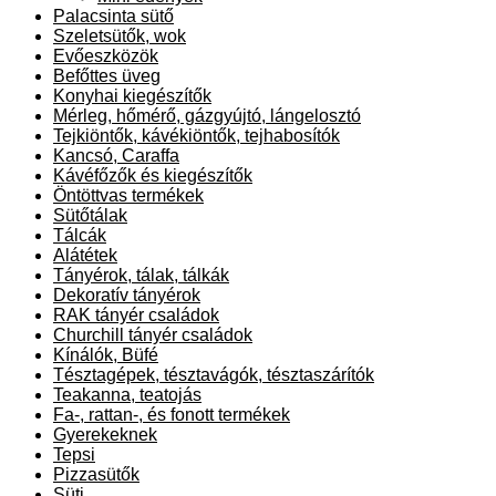
Palacsinta sütő
Szeletsütők, wok
Evőeszközök
Befőttes üveg
Konyhai kiegészítők
Mérleg, hőmérő, gázgyújtó, lángelosztó
Tejkiöntők, kávékiöntők, tejhabosítók
Kancsó, Caraffa
Kávéfőzők és kiegészítők
Öntöttvas termékek
Sütőtálak
Tálcák
Alátétek
Tányérok, tálak, tálkák
Dekoratív tányérok
RAK tányér családok
Churchill tányér családok
Kínálók, Büfé
Tésztagépek, tésztavágók, tésztaszárítók
Teakanna, teatojás
Fa-, rattan-, és fonott termékek
Gyerekeknek
Tepsi
Pizzasütők
Süti