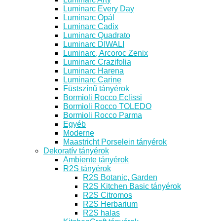
Luminarc Every Day
Luminarc Opál
Luminarc Cadix
Luminarc Quadrato
Luminarc DIWALI
Luminarc, Arcoroc Zenix
Luminarc Crazifolia
Luminarc Harena
Luminarc Carine
Füstszínű tányérok
Bormioli Rocco Eclissi
Bormioli Rocco TOLEDO
Bormioli Rocco Parma
Egyéb
Moderne
Maastricht Porselein tányérok
Dekoratív tányérok
Ambiente tányérok
R2S tányérok
R2S Botanic, Garden
R2S Kitchen Basic tányérok
R2S Citromos
R2S Herbarium
R2S halas