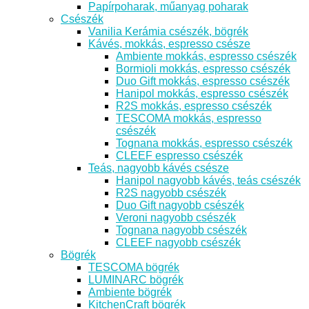
Papírpoharak, műanyag poharak
Csészék
Vanilia Kerámia csészék, bögrék
Kávés, mokkás, espresso csésze
Ambiente mokkás, espresso csészék
Bormioli mokkás, espresso csészék
Duo Gift mokkás, espresso csészék
Hanipol mokkás, espresso csészék
R2S mokkás, espresso csészék
TESCOMA mokkás, espresso
csészék
Tognana mokkás, espresso csészék
CLEEF espresso csészék
Teás, nagyobb kávés csésze
Hanipol nagyobb kávés, teás csészék
R2S nagyobb csészék
Duo Gift nagyobb csészék
Veroni nagyobb csészék
Tognana nagyobb csészék
CLEEF nagyobb csészék
Bögrék
TESCOMA bögrék
LUMINARC bögrék
Ambiente bögrék
KitchenCraft bögrék