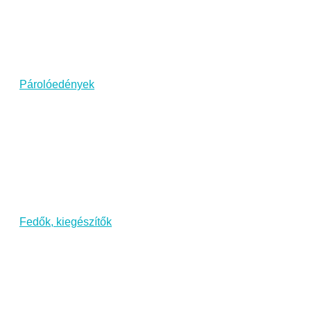
Párolóedények
Fedők, kiegészítők