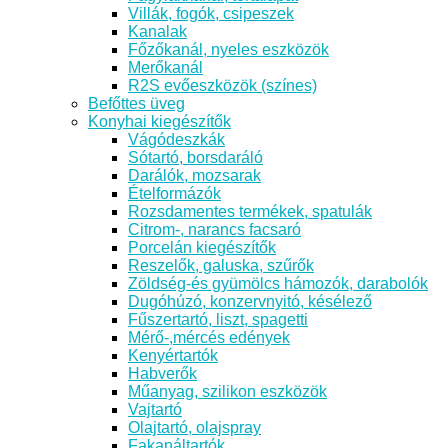
Villák, fogók, csipeszek
Kanalak
Főzőkanál, nyeles eszközök
Merőkanál
R2S evőeszközök (színes)
Befőttes üveg
Konyhai kiegészítők
Vágódeszkák
Sótartó, borsdaráló
Darálók, mozsarak
Ételformázók
Rozsdamentes termékek, spatulák
Citrom-, narancs facsaró
Porcelán kiegészítők
Reszelők, galuska, szűrők
Zöldség-és gyümölcs hámozók, darabolók
Dugóhúzó, konzervnyitó, késélező
Fűszertartó, liszt, spagetti
Mérő-,mércés edények
Kenyértartók
Habverők
Műanyag, szilikon eszközök
Vajtartó
Olajtartó, olajspray
Fakanáltartók