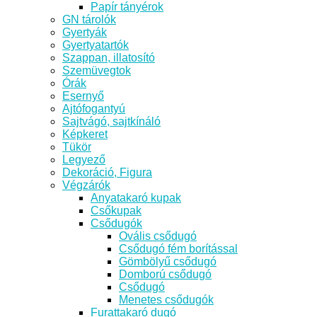
Papír tányérok
GN tárolók
Gyertyák
Gyertyatartók
Szappan, illatosító
Szemüvegtok
Órák
Esernyő
Ajtófogantyú
Sajtvágó, sajtkínáló
Képkeret
Tükör
Legyező
Dekoráció, Figura
Végzárók
Anyatakaró kupak
Csőkupak
Csődugók
Ovális csődugó
Csődugó fém borítással
Gömbölyű csődugó
Domború csődugó
Csődugó
Menetes csődugók
Furattakaró dugó