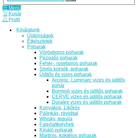
Menü
Kosár
Profil
Kínálatunk
Újdonságok
Étkészletek
Poharak
Vörösboros poharak
Pezsgős poharak
Fehér-, roseboros poharak
Sörös korsók, poharak
Üdítős és vizes poharak
Arcoroc, Luminarc vizes és üdítős
pohár
Bormioli vizes és üdítős poharak
CERVE vizes és üdítős poharak
Duralex vizes és üdítős poharak
Konyakos, Likőrös
Pálinkás, rövidital
Whisky, tequila
Fagylaltkelyhek
Kínáló poharak
Martinis, koktélos poharak