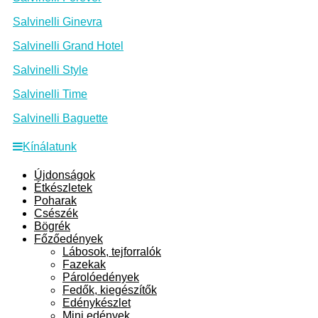
Salvinelli Ginevra
Salvinelli Grand Hotel
Salvinelli Style
Salvinelli Time
Salvinelli Baguette
Kínálatunk
Újdonságok
Étkészletek
Poharak
Csészék
Bögrék
Főzőedények
Lábosok, tejforralók
Fazekak
Párolóedények
Fedők, kiegészítők
Edénykészlet
Mini edények