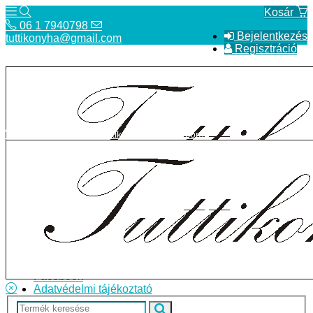
Kosár
06 1 7940798
Bejelentkezés
tuttikonyha@gmail.com
Regisztráció
06 1 7940798
tuttikonyha@gmail.com
Telefon
Szállítás
Bolt
ÁSZF
Facebook
Adatvédelmi tájékoztató