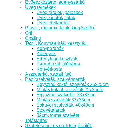
Evőeszköztartó, edényszárító
Üveg termékek
Üveg tárolók, palackok
Üveg kínálók, tálak
Üveg ételtárolók
Plastic, melamin tálak, kiegészítők
Grill
Chafing
Textil, Konyharuhák, kesztyűk...
Konyharuhák
Kötények
Edényfogó kesztyűk
Párnahuzat, ülőpárna
Kenyérkosár
Asztalterítő, asztali futó
Papírszalvéták, szalvétatartók
Egyszínű koktél szalvéták 25x25cm
Mintás koktál szalvéták 25x25cm
Egyszínű szalvéták 33x33cm
Mintás szalvéták 33x33cm
Esküvői szalvéták, 40x40cm
Szalvétatartók
32cm, forma szalvéta
Tojástartók
Születésnapi-és parti kiegészítők