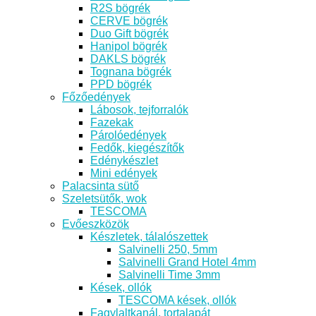
R2S bögrék
CERVE bögrék
Duo Gift bögrék
Hanipol bögrék
DAKLS bögrék
Tognana bögrék
PPD bögrék
Főzőedények
Lábosok, tejforralók
Fazekak
Párolóedények
Fedők, kiegészítők
Edénykészlet
Mini edények
Palacsinta sütő
Szeletsütők, wok
TESCOMA
Evőeszközök
Készletek, tálalószettek
Salvinelli 250, 5mm
Salvinelli Grand Hotel 4mm
Salvinelli Time 3mm
Kések, ollók
TESCOMA kések, ollók
Fagylaltkanál, tortalapát