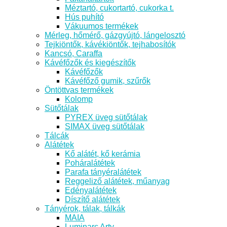
Méztartó, cukortartó, cukorka t.
Hús puhító
Vákuumos termékek
Mérleg, hőmérő, gázgyújtó, lángelosztó
Tejkiöntők, kávékiöntők, tejhabosítók
Kancsó, Caraffa
Kávéfőzők és kiegészítők
Kávéfőzők
Kávéfőző gumik, szűrők
Öntöttvas termékek
Kolomp
Sütőtálak
PYREX üveg sütőtálak
SIMAX üveg sütőtálak
Tálcák
Alátétek
Kő alátét, kő kerámia
Poháralátétek
Parafa tányéralátétek
Reggeliző alátétek, műanyag
Edényalátétek
Díszítő alátétek
Tányérok, tálak, tálkák
MAIA
Luminarc Arty