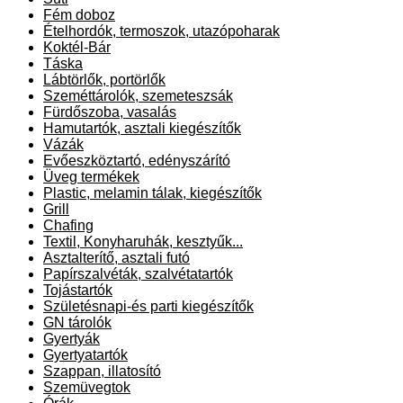
Fém doboz
Ételhordók, termoszok, utazópoharak
Koktél-Bár
Táska
Lábtörlők, portörlők
Szeméttárolók, szemeteszsák
Fürdőszoba, vasalás
Hamutartók, asztali kiegészítők
Vázák
Evőeszköztartó, edényszárító
Üveg termékek
Plastic, melamin tálak, kiegészítők
Grill
Chafing
Textil, Konyharuhák, kesztyűk...
Asztalterítő, asztali futó
Papírszalvéták, szalvétatartók
Tojástartók
Születésnapi-és parti kiegészítők
GN tárolók
Gyertyák
Gyertyatartók
Szappan, illatosító
Szemüvegtok