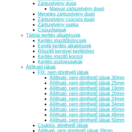
Zártszelvény dugó
Magyar zártszelvény dugó
Menetes zártszelvény dugó
Zártszelvény csúcsos dugó
Zártszelvény sapka
Csúszótalpak
Táblás kerítés alkatrészek
Kerítés rögzítőbilincsek
Egyéb kerítés alkatrészek
Rögzítő kengyel kerítéshez
Kerítés rögzítő konzol
Kerítés oszlopsapkák
Állítható lábak
FIX, nem dönthető lábak
Állítható, nem dönthető lábak 30mm
Állítható, nem dönthető lábak 25mm
Állítható, nem dönthető lábak 19mm
Állítható, nem dönthető lábak 20mm
Állítható, nem dönthető lábak 24mm
Állítható, nem dönthető lábak 34mm
Állítható, nem dönthető lábak 40mm
Állítható, nem dönthető lábak 48mm
Állítható, nem dönthető lábak 50mm
Csuklós, dönthető lábak
Állítható, nem dönthető lábak 39mm