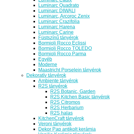
Luminarc Quadrato
Luminarc DIWALI
Luminarc, Arcoroc Zenix
Luminarc Crazifolia
Luminarc Harena
Luminarc Carine
Füstszínű tányérok
Bormioli Rocco Eclissi
Bormioli Rocco TOLEDO
Bormioli Rocco Parma
Egyéb
Moderne
Maastricht Porselein tányérok
Dekoratív tányérok
Ambiente tányérok
R2S tányérok
R2S Botanic, Garden
R2S Kitchen Basic tányérok
R2S Citromos
R2S Herbarium
R2S halas
KitchenCraft tányérok
Veroni tányérok
Dekor Pap antikolt kerámia