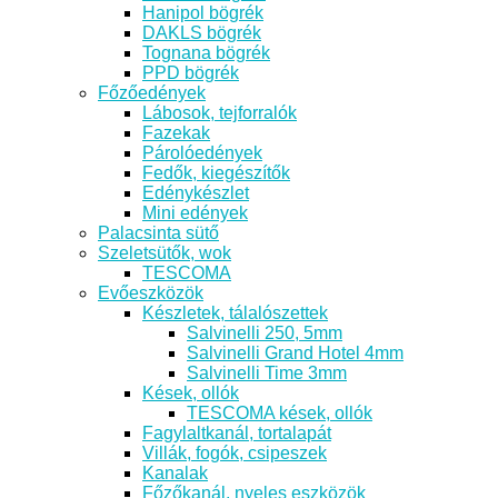
Hanipol bögrék
DAKLS bögrék
Tognana bögrék
PPD bögrék
Főzőedények
Lábosok, tejforralók
Fazekak
Párolóedények
Fedők, kiegészítők
Edénykészlet
Mini edények
Palacsinta sütő
Szeletsütők, wok
TESCOMA
Evőeszközök
Készletek, tálalószettek
Salvinelli 250, 5mm
Salvinelli Grand Hotel 4mm
Salvinelli Time 3mm
Kések, ollók
TESCOMA kések, ollók
Fagylaltkanál, tortalapát
Villák, fogók, csipeszek
Kanalak
Főzőkanál, nyeles eszközök