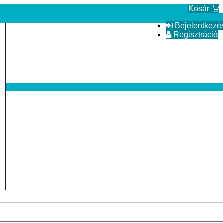
Kosár
Bejelentkezé
Regisztráció