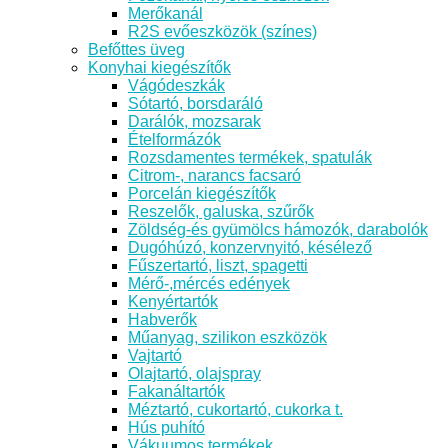
Merőkanál
R2S evőeszközök (színes)
Befőttes üveg
Konyhai kiegészítők
Vágódeszkák
Sótartó, borsdaráló
Darálók, mozsarak
Ételformázók
Rozsdamentes termékek, spatulák
Citrom-, narancs facsaró
Porcelán kiegészítők
Reszelők, galuska, szűrők
Zöldség-és gyümölcs hámozók, darabolók
Dugóhúzó, konzervnyitó, késélező
Fűszertartó, liszt, spagetti
Mérő-,mércés edények
Kenyértartók
Habverők
Műanyag, szilikon eszközök
Vajtartó
Olajtartó, olajspray
Fakanáltartók
Méztartó, cukortartó, cukorka t.
Hús puhító
Vákuumos termékek