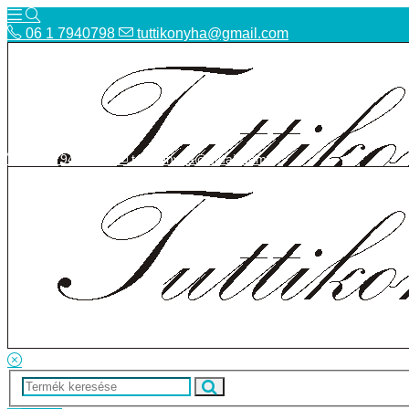
06 1 7940798
tuttikonyha@gmail.com
06 1 7940798
tuttikonyha@gmail.com
Telefon
Szállítás
Bolt
ÁSZF
Facebook
Adatvédelmi tájékoztató