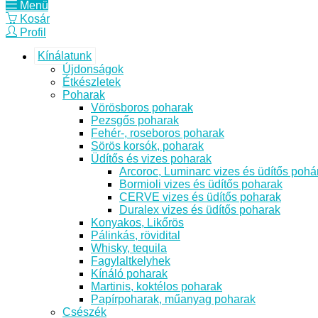
Menü
Kosár
Profil
Kínálatunk
Újdonságok
Étkészletek
Poharak
Vörösboros poharak
Pezsgős poharak
Fehér-, roseboros poharak
Sörös korsók, poharak
Üdítős és vizes poharak
Arcoroc, Luminarc vizes és üdítős pohá
Bormioli vizes és üdítős poharak
CERVE vizes és üdítős poharak
Duralex vizes és üdítős poharak
Konyakos, Likőrös
Pálinkás, rövidital
Whisky, tequila
Fagylaltkelyhek
Kínáló poharak
Martinis, koktélos poharak
Papírpoharak, műanyag poharak
Csészék