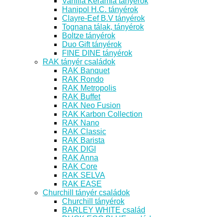
Vanilia Kerámia tányérok
Hanipol H.C. tányérok
Clayre-Eef B.V tányérok
Tognana tálak, tányérok
Boltze tányérok
Duo Gift tányérok
FINE DINE tányérok
RAK tányér családok
RAK Banquet
RAK Rondo
RAK Metropolis
RAK Buffet
RAK Neo Fusion
RAK Karbon Collection
RAK Nano
RAK Classic
RAK Barista
RAK DIGI
RAK Anna
RAK Core
RAK SELVA
RAK EASE
Churchill tányér családok
Churchill tányérok
BARLEY WHITE család