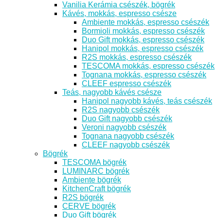
Vanilia Kerámia csészék, bögrék
Kávés, mokkás, espresso csésze
Ambiente mokkás, espresso csészék
Bormioli mokkás, espresso csészék
Duo Gift mokkás, espresso csészék
Hanipol mokkás, espresso csészék
R2S mokkás, espresso csészék
TESCOMA mokkás, espresso csészék
Tognana mokkás, espresso csészék
CLEEF espresso csészék
Teás, nagyobb kávés csésze
Hanipol nagyobb kávés, teás csészék
R2S nagyobb csészék
Duo Gift nagyobb csészék
Veroni nagyobb csészék
Tognana nagyobb csészék
CLEEF nagyobb csészék
Bögrék
TESCOMA bögrék
LUMINARC bögrék
Ambiente bögrék
KitchenCraft bögrék
R2S bögrék
CERVE bögrék
Duo Gift bögrék