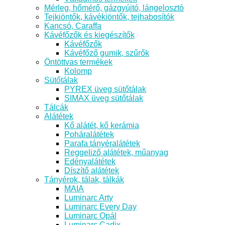
Mérleg, hőmérő, gázgyújtó, lángelosztó
Tejkiöntők, kávékiöntők, tejhabosítók
Kancsó, Caraffa
Kávéfőzők és kiegészítők
Kávéfőzők
Kávéfőző gumik, szűrők
Öntöttvas termékek
Kolomp
Sütőtálak
PYREX üveg sütőtálak
SIMAX üveg sütőtálak
Tálcák
Alátétek
Kő alátét, kő kerámia
Poháralátétek
Parafa tányéralátétek
Reggeliző alátétek, műanyag
Edényalátétek
Díszítő alátétek
Tányérok, tálak, tálkák
MAIA
Luminarc Arty
Luminarc Every Day
Luminarc Opál
Luminarc Cadix