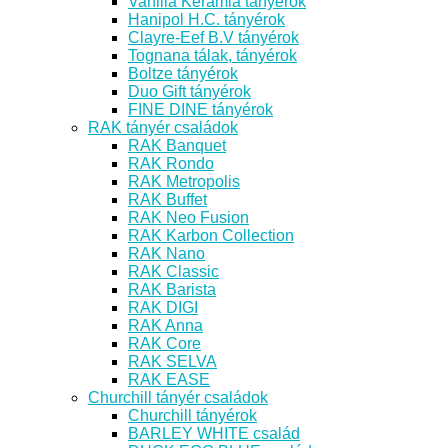
Vanilia Kerámia tányérok
Hanipol H.C. tányérok
Clayre-Eef B.V tányérok
Tognana tálak, tányérok
Boltze tányérok
Duo Gift tányérok
FINE DINE tányérok
RAK tányér családok
RAK Banquet
RAK Rondo
RAK Metropolis
RAK Buffet
RAK Neo Fusion
RAK Karbon Collection
RAK Nano
RAK Classic
RAK Barista
RAK DIGI
RAK Anna
RAK Core
RAK SELVA
RAK EASE
Churchill tányér családok
Churchill tányérok
BARLEY WHITE család