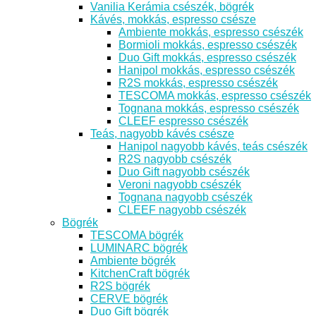
Vanilia Kerámia csészék, bögrék
Kávés, mokkás, espresso csésze
Ambiente mokkás, espresso csészék
Bormioli mokkás, espresso csészék
Duo Gift mokkás, espresso csészék
Hanipol mokkás, espresso csészék
R2S mokkás, espresso csészék
TESCOMA mokkás, espresso csészék
Tognana mokkás, espresso csészék
CLEEF espresso csészék
Teás, nagyobb kávés csésze
Hanipol nagyobb kávés, teás csészék
R2S nagyobb csészék
Duo Gift nagyobb csészék
Veroni nagyobb csészék
Tognana nagyobb csészék
CLEEF nagyobb csészék
Bögrék
TESCOMA bögrék
LUMINARC bögrék
Ambiente bögrék
KitchenCraft bögrék
R2S bögrék
CERVE bögrék
Duo Gift bögrék