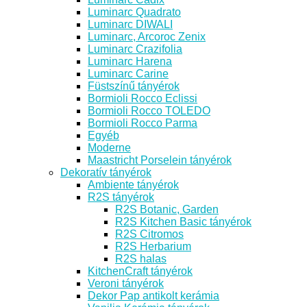
Luminarc Quadrato
Luminarc DIWALI
Luminarc, Arcoroc Zenix
Luminarc Crazifolia
Luminarc Harena
Luminarc Carine
Füstszínű tányérok
Bormioli Rocco Eclissi
Bormioli Rocco TOLEDO
Bormioli Rocco Parma
Egyéb
Moderne
Maastricht Porselein tányérok
Dekoratív tányérok
Ambiente tányérok
R2S tányérok
R2S Botanic, Garden
R2S Kitchen Basic tányérok
R2S Citromos
R2S Herbarium
R2S halas
KitchenCraft tányérok
Veroni tányérok
Dekor Pap antikolt kerámia