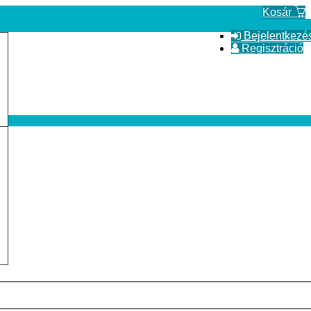
Kosár
Bejelentkezé
Regisztráció