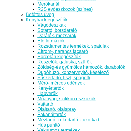
Merőkanál
R2S evőeszközök (színes)
Befőttes üveg
Konyhai kiegészítők
Vágódeszkák
Sótartó, borsdaráló
Darálók, mozsarak
Ételformázók
Rozsdamentes termékek, spatulák
Citrom-, narancs facsaró
Porcelán kiegészítők
Reszelők, galuska, szűrők
Zöldség-és gyümölcs hámozók, darabolók
Dugóhúzó, konzervnyitó, késélező
Fűszertartó, liszt, spagetti
Mérő-,mércés edények
Kenyértartók
Habverők
Műanyag, szilikon eszközök
Vajtartó
Olajtartó, olajspray
Fakanáltartók
Méztartó, cukortartó, cukorka t.
Hús puhító
Vákuumos termékek