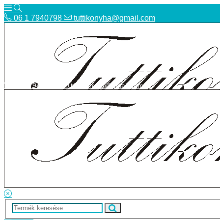
06 1 7940798
tuttikonyha@gmail.com
06 1 7940798
tuttikonyha@gmail.com
Telefon
Szállítás
Bolt
ÁSZF
Facebook
Adatvédelmi tájékoztató