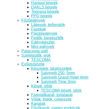
Hanipol bögrék
DAKLS bögrék
Tognana bögrék
PPD bögrék
Főzőedények
Lábosok, tejforralók
Fazekak
Párolóedények
Fedők, kiegészítők
Edénykészlet
Mini edények
Palacsinta sütő
Szeletsütők, wok
TESCOMA
Evőeszközök
Készletek, tálalószettek
Salvinelli 250, 5mm
Salvinelli Grand Hotel 4mm
Salvinelli Time 3mm
Kések, ollók
TESCOMA kések, ollók
Fagylaltkanál, tortalapát
Villák, fogók, csipeszek
Kanalak
Főzőkanál, nyeles eszközök