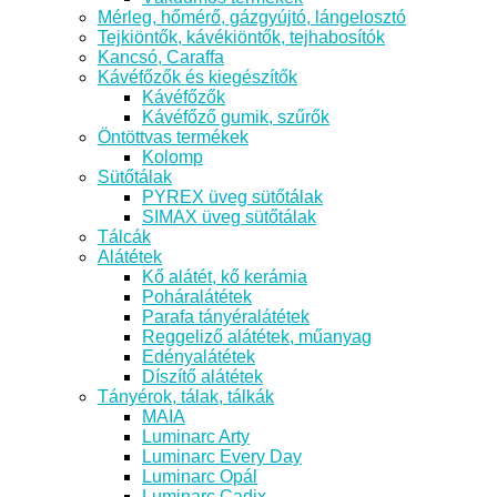
Mérleg, hőmérő, gázgyújtó, lángelosztó
Tejkiöntők, kávékiöntők, tejhabosítók
Kancsó, Caraffa
Kávéfőzők és kiegészítők
Kávéfőzők
Kávéfőző gumik, szűrők
Öntöttvas termékek
Kolomp
Sütőtálak
PYREX üveg sütőtálak
SIMAX üveg sütőtálak
Tálcák
Alátétek
Kő alátét, kő kerámia
Poháralátétek
Parafa tányéralátétek
Reggeliző alátétek, műanyag
Edényalátétek
Díszítő alátétek
Tányérok, tálak, tálkák
MAIA
Luminarc Arty
Luminarc Every Day
Luminarc Opál
Luminarc Cadix