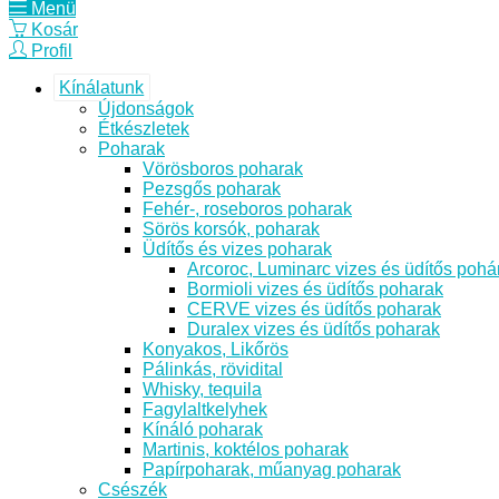
Menü
Kosár
Profil
Kínálatunk
Újdonságok
Étkészletek
Poharak
Vörösboros poharak
Pezsgős poharak
Fehér-, roseboros poharak
Sörös korsók, poharak
Üdítős és vizes poharak
Arcoroc, Luminarc vizes és üdítős pohá
Bormioli vizes és üdítős poharak
CERVE vizes és üdítős poharak
Duralex vizes és üdítős poharak
Konyakos, Likőrös
Pálinkás, rövidital
Whisky, tequila
Fagylaltkelyhek
Kínáló poharak
Martinis, koktélos poharak
Papírpoharak, műanyag poharak
Csészék