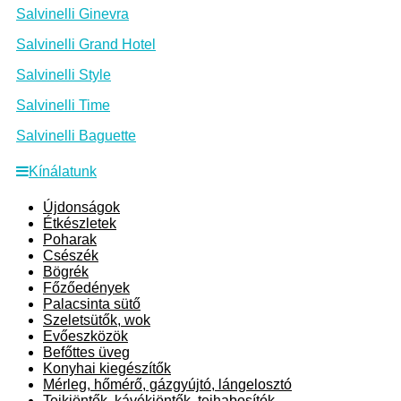
Salvinelli Ginevra
Salvinelli Grand Hotel
Salvinelli Style
Salvinelli Time
Salvinelli Baguette
Kínálatunk
Újdonságok
Étkészletek
Poharak
Csészék
Bögrék
Főzőedények
Palacsinta sütő
Szeletsütők, wok
Evőeszközök
Befőttes üveg
Konyhai kiegészítők
Mérleg, hőmérő, gázgyújtó, lángelosztó
Tejkiöntők, kávékiöntők, tejhabosítók