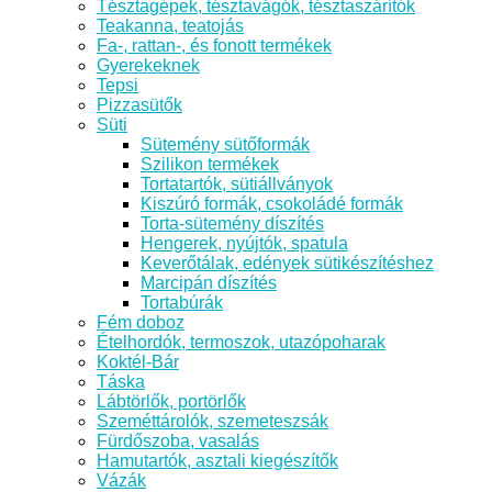
Tésztagépek, tésztavágók, tésztaszárítók
Teakanna, teatojás
Fa-, rattan-, és fonott termékek
Gyerekeknek
Tepsi
Pizzasütők
Süti
Sütemény sütőformák
Szilikon termékek
Tortatartók, sütiállványok
Kiszúró formák, csokoládé formák
Torta-sütemény díszítés
Hengerek, nyújtók, spatula
Keverőtálak, edények sütikészítéshez
Marcipán díszítés
Tortabúrák
Fém doboz
Ételhordók, termoszok, utazópoharak
Koktél-Bár
Táska
Lábtörlők, portörlők
Szeméttárolók, szemeteszsák
Fürdőszoba, vasalás
Hamutartók, asztali kiegészítők
Vázák