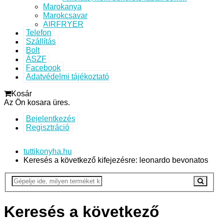
Marokanya
Marokcsavar
AIRFRYER
Telefon
Szállítás
Bolt
ÁSZF
Facebook
Adatvédelmi tájékoztató
Kosár
Az Ön kosara üres.
Bejelentkezés
Regisztráció
tuttikonyha.hu
Keresés a következő kifejezésre: leonardo bevonatos
Keresés a következő