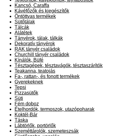
Kancsó, Caraffa
Kávéfőzők és kiegészítők
Öntöttvas termékek
Sütőtálak
Tálcák
Alátétek
Tányérok, tálak, tálkák
Dekoratív tányérok
RAK tányér családok
Churchill tányér családok
Kínálók, Büfé
Tésztagépek, tésztavágók, tésztaszárítók
Teakanna, teatojás
Fa-, rattan-, és fonott termékek
Gyerekeknek
Tepsi
Pizzasütők
Süti
Fém doboz
Ételhordók, termoszok, utazópoharak
Koktél-Bár
Táska
Lábtörlők, portörlők
Szeméttárolók, szemeteszsák