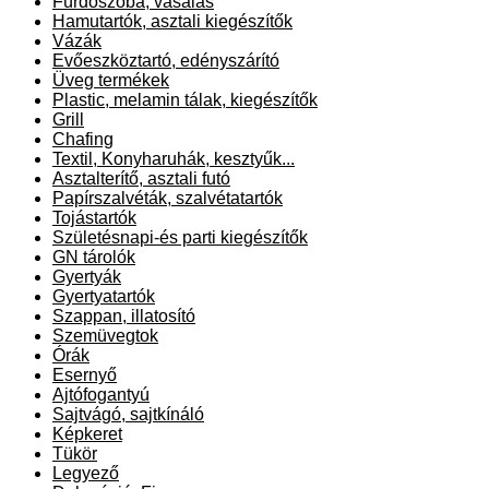
Fürdőszoba, vasalás
Hamutartók, asztali kiegészítők
Vázák
Evőeszköztartó, edényszárító
Üveg termékek
Plastic, melamin tálak, kiegészítők
Grill
Chafing
Textil, Konyharuhák, kesztyűk...
Asztalterítő, asztali futó
Papírszalvéták, szalvétatartók
Tojástartók
Születésnapi-és parti kiegészítők
GN tárolók
Gyertyák
Gyertyatartók
Szappan, illatosító
Szemüvegtok
Órák
Esernyő
Ajtófogantyú
Sajtvágó, sajtkínáló
Képkeret
Tükör
Legyező