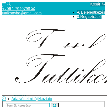
Kosár
06 1 7940798
Bejelentkezés
tuttikonyha@gmail.com
Regisztráció
06 1 7940798
tuttikonyha@gmail.com
Telefon
Szállítás
Bolt
ÁSZF
Facebook
Adatvédelmi tájékoztató