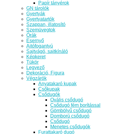
Papír tányérok
GN tárolók
Gyertyák
Gyertyatartók
Szappan, illatosító
Szemüvegtok
Órák
Esernyő
Ajtófogantyú
Sajtvágó, sajtkínáló
Képkeret
Tükör
Legyező
Dekoráció, Figura
Végzárók
Anyatakaró kupak
Csőkupak
Csődugók
Ovális csődugó
Csődugó fém borítással
Gömbölyű csődugó
Domború csődugó
Csődugó
Menetes csődugók
Furattakaró dugó