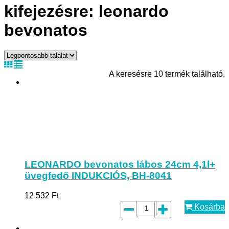
kifejezésre: leonardo
bevonatos
A keresésre 10 termék található.
LEONARDO bevonatos lábos 24cm 4,1l+
üvegfedő INDUKCIÓS, BH-8041
12 532
Ft
Kosárba