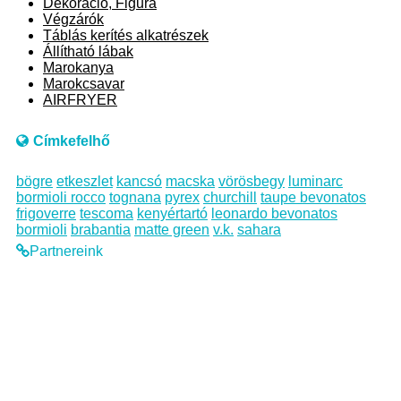
Dekoráció, Figura
Végzárók
Táblás kerítés alkatrészek
Állítható lábak
Marokanya
Marokcsavar
AIRFRYER
Címkefelhő
bögre
etkeszlet
kancsó
macska
vörösbegy
luminarc
bormioli rocco
tognana
pyrex
churchill
taupe bevonatos
frigoverre
tescoma
kenyértartó
leonardo bevonatos
bormioli
brabantia
matte green
v.k.
sahara
Partnereink