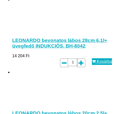
LEONARDO bevonatos lábos 28cm 6,1l+
üvegfedő INDUKCIÓS, BH-8042
14 204
Ft
Kosárba
LEONARDO bevonatos lábos 20cm 2,5l+