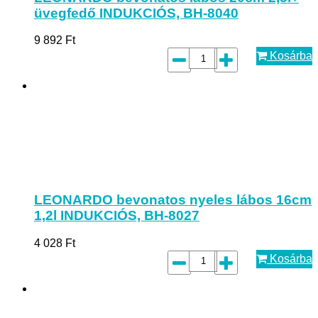
üvegfedő INDUKCIÓS, BH-8040
9 892
Ft
Kosárba
LEONARDO bevonatos nyeles lábos 16cm
1,2l INDUKCIÓS, BH-8027
4 028
Ft
Kosárba