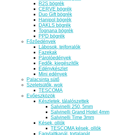
R2S bögrék
CERVE bögrék
Duo Gift bögrék
Hanipol bögrék
DAKLS bögrék
Tognana bögrék
PPD bögrék
Főzőedények
Lábosok, tejforralók
Fazekak
Párolóedények
Fedők, kiegészítők
Edénykészlet
Mini edények
Palacsinta sütő
Szeletsütők, wok
TESCOMA
Evőeszközök
Készletek, tálalószettek
Salvinelli 250, 5mm
Salvinelli Grand Hotel 4mm
Salvinelli Time 3mm
Kések, ollók
TESCOMA kések, ollók
Fagylaltkanál, tortalapát