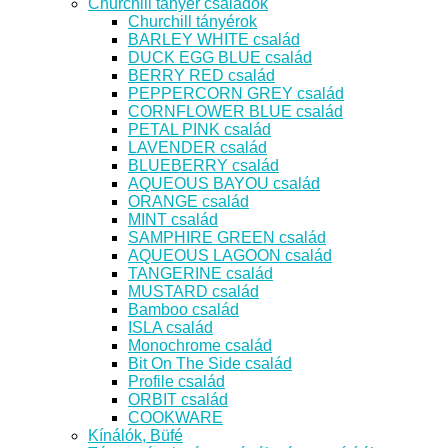
Churchill tányér családok
Churchill tányérok
BARLEY WHITE család
DUCK EGG BLUE család
BERRY RED család
PEPPERCORN GREY család
CORNFLOWER BLUE család
PETAL PINK család
LAVENDER család
BLUEBERRY család
AQUEOUS BAYOU család
ORANGE család
MINT család
SAMPHIRE GREEN család
AQUEOUS LAGOON család
TANGERINE család
MUSTARD család
Bamboo család
ISLA család
Monochrome család
Bit On The Side család
Profile család
ORBIT család
COOKWARE
Kínálók, Büfé