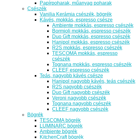
Papírpoharak, műanyag poharak
Csészék
Vanilia Kerámia csészék, bögrék
Kávés, mokkás, espresso csésze
Ambiente mokkás, espresso csészék
Bormioli mokkás, espresso csészék
Duo Gift mokkás, espresso csészék
Hanipol mokkás, espresso csészék
R2S mokkás, espresso csészék
TESCOMA mokkás, espresso
csészék
Tognana mokkás, espresso csészék
CLEEF espresso csészék
Teás, nagyobb kávés csésze
Hanipol nagyobb kávés, teás csészék
R2S nagyobb csészék
Duo Gift nagyobb csészék
Veroni nagyobb csészék
Tognana nagyobb csészék
CLEEF nagyobb csészék
Bögrék
TESCOMA bögrék
LUMINARC bögrék
Ambiente bögrék
KitchenCraft bögrék