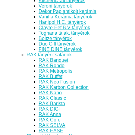
KitchenCraft tányérok
Veroni tányérok
Dekor Pap antikolt kerámia
Vanilia Kerámia tányérok
Hanipol H.C. tányérok
Clayre-Eef B.V tányérok
Tognana tálak, tányérok
Boltze tányérok
Duo Gift tányérok
FINE DINE tányérok
RAK tányér családok
RAK Banquet
RAK Rondo
RAK Metropolis
RAK Buffet
RAK Neo Fusion
RAK Karbon Collection
RAK Nano
RAK Classic
RAK Barista
RAK DIGI
RAK Anna
RAK Core
RAK SELVA
RAK EASE