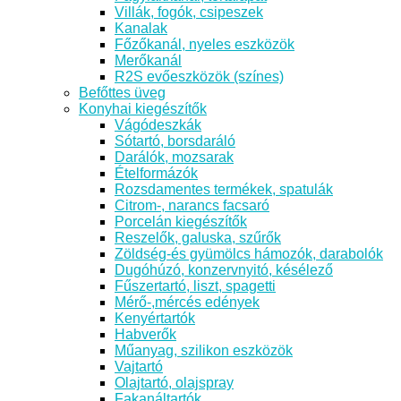
Villák, fogók, csipeszek
Kanalak
Főzőkanál, nyeles eszközök
Merőkanál
R2S evőeszközök (színes)
Befőttes üveg
Konyhai kiegészítők
Vágódeszkák
Sótartó, borsdaráló
Darálók, mozsarak
Ételformázók
Rozsdamentes termékek, spatulák
Citrom-, narancs facsaró
Porcelán kiegészítők
Reszelők, galuska, szűrők
Zöldség-és gyümölcs hámozók, darabolók
Dugóhúzó, konzervnyitó, késélező
Fűszertartó, liszt, spagetti
Mérő-,mércés edények
Kenyértartók
Habverők
Műanyag, szilikon eszközök
Vajtartó
Olajtartó, olajspray
Fakanáltartók