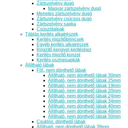
Zártszelvény dugó
Magyar zártszelvény dugó
Menetes zártszelvény dugó
Zártszelvény csúcsos dugó
Zártszelvény sapka
Csúszótalpak
Táblás kerítés alkatrészek
Kerítés rögzítőbilincsek
Egyéb kerítés alkatrészek
Rögzítő kengyel kerítéshez
Kerítés rögzítő konzol
Kerítés oszlopsapkák
Állítható lábak
FIX, nem dönthető lábak
Állítható, nem dönthető lábak 30mm
Állítható, nem dönthető lábak 25mm
Állítható, nem dönthető lábak 19mm
Állítható, nem dönthető lábak 20mm
Állítható, nem dönthető lábak 24mm
Állítható, nem dönthető lábak 34mm
Állítható, nem dönthető lábak 40mm
Állítható, nem dönthető lábak 48mm
Állítható, nem dönthető lábak 50mm
Csuklós, dönthető lábak
Állítható, nem dönthető lábak 39mm