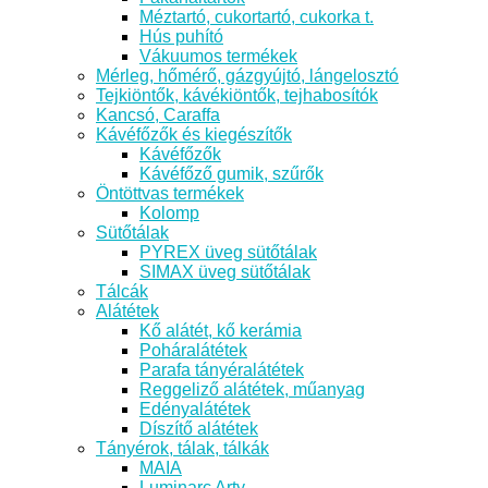
Méztartó, cukortartó, cukorka t.
Hús puhító
Vákuumos termékek
Mérleg, hőmérő, gázgyújtó, lángelosztó
Tejkiöntők, kávékiöntők, tejhabosítók
Kancsó, Caraffa
Kávéfőzők és kiegészítők
Kávéfőzők
Kávéfőző gumik, szűrők
Öntöttvas termékek
Kolomp
Sütőtálak
PYREX üveg sütőtálak
SIMAX üveg sütőtálak
Tálcák
Alátétek
Kő alátét, kő kerámia
Poháralátétek
Parafa tányéralátétek
Reggeliző alátétek, műanyag
Edényalátétek
Díszítő alátétek
Tányérok, tálak, tálkák
MAIA
Luminarc Arty