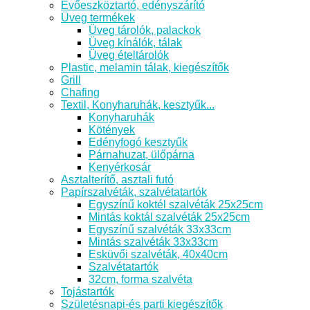
Evőeszköztartó, edényszárító
Üveg termékek
Üveg tárolók, palackok
Üveg kínálók, tálak
Üveg ételtárolók
Plastic, melamin tálak, kiegészítők
Grill
Chafing
Textil, Konyharuhák, kesztyűk...
Konyharuhák
Kötények
Edényfogó kesztyűk
Párnahuzat, ülőpárna
Kenyérkosár
Asztalterítő, asztali futó
Papírszalvéták, szalvétatartók
Egyszínű koktél szalvéták 25x25cm
Mintás koktál szalvéták 25x25cm
Egyszínű szalvéták 33x33cm
Mintás szalvéták 33x33cm
Esküvői szalvéták, 40x40cm
Szalvétatartók
32cm, forma szalvéta
Tojástartók
Születésnapi-és parti kiegészítők