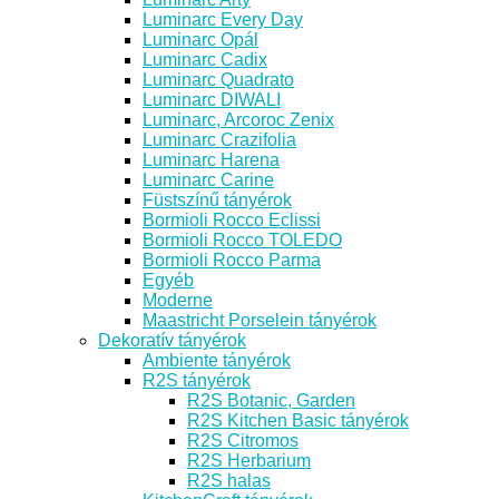
Luminarc Every Day
Luminarc Opál
Luminarc Cadix
Luminarc Quadrato
Luminarc DIWALI
Luminarc, Arcoroc Zenix
Luminarc Crazifolia
Luminarc Harena
Luminarc Carine
Füstszínű tányérok
Bormioli Rocco Eclissi
Bormioli Rocco TOLEDO
Bormioli Rocco Parma
Egyéb
Moderne
Maastricht Porselein tányérok
Dekoratív tányérok
Ambiente tányérok
R2S tányérok
R2S Botanic, Garden
R2S Kitchen Basic tányérok
R2S Citromos
R2S Herbarium
R2S halas