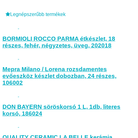
Legnépszerűbb termékek
BORMIOLI ROCCO PARMA étkészlet, 18
részes, fehér, négyzetes, üveg, 202018
Mepra Milano / Lorena rozsdamentes
evőeszköz készlet dobozban, 24 részes,
106002
DON BAYERN söröskorsó 1 L, 1db, literes
korsó, 186024
QUALITY CERAMIC LA BELLE kerámia