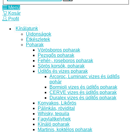
Menü
Kosár
Profil
Kínálatunk
Újdonságok
Étkészletek
Poharak
Vörösboros poharak
Pezsgős poharak
Fehér-, roseboros poharak
Sörös korsók, poharak
Üdítős és vizes poharak
Arcoroc, Luminarc vizes és üdítős
pohár
Bormioli vizes és üdítős poharak
CERVE vizes és üdítős poharak
Duralex vizes és üdítős poharak
Konyakos, Likőrös
Pálinkás, rövidital
Whisky, tequila
Fagylaltkelyhek
Kínáló poharak
Martinis, koktélos poharak