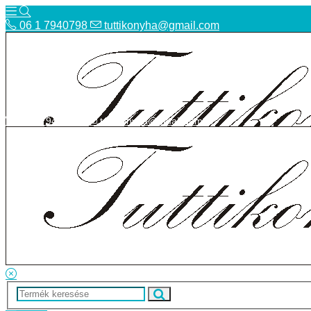
06 1 7940798
tuttikonyha@gmail.com
06 1 7940798
tuttikonyha@gmail.com
Telefon
Szállítás
Bolt
ÁSZF
Facebook
Adatvédelmi tájékoztató