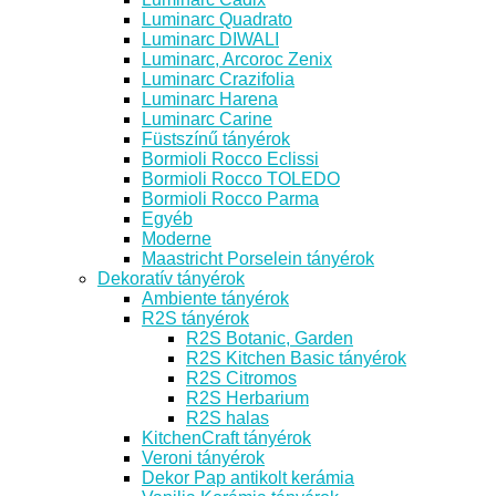
Luminarc Quadrato
Luminarc DIWALI
Luminarc, Arcoroc Zenix
Luminarc Crazifolia
Luminarc Harena
Luminarc Carine
Füstszínű tányérok
Bormioli Rocco Eclissi
Bormioli Rocco TOLEDO
Bormioli Rocco Parma
Egyéb
Moderne
Maastricht Porselein tányérok
Dekoratív tányérok
Ambiente tányérok
R2S tányérok
R2S Botanic, Garden
R2S Kitchen Basic tányérok
R2S Citromos
R2S Herbarium
R2S halas
KitchenCraft tányérok
Veroni tányérok
Dekor Pap antikolt kerámia