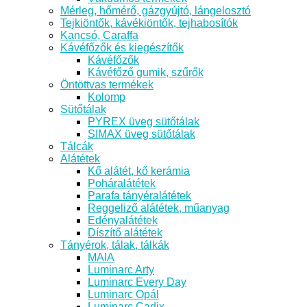
Mérleg, hőmérő, gázgyújtó, lángelosztó
Tejkiöntők, kávékiöntők, tejhabosítók
Kancsó, Caraffa
Kávéfőzők és kiegészítők
Kávéfőzők
Kávéfőző gumik, szűrők
Öntöttvas termékek
Kolomp
Sütőtálak
PYREX üveg sütőtálak
SIMAX üveg sütőtálak
Tálcák
Alátétek
Kő alátét, kő kerámia
Poháralátétek
Parafa tányéralátétek
Reggeliző alátétek, műanyag
Edényalátétek
Díszítő alátétek
Tányérok, tálak, tálkák
MAIA
Luminarc Arty
Luminarc Every Day
Luminarc Opál
Luminarc Cadix