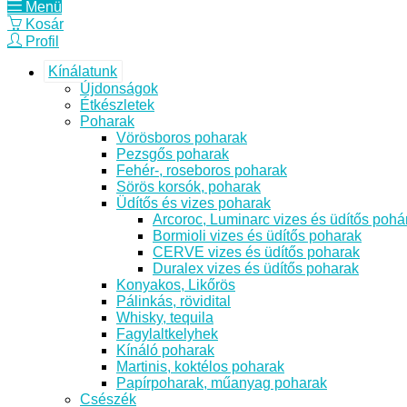
Menü
Kosár
Profil
Kínálatunk
Újdonságok
Étkészletek
Poharak
Vörösboros poharak
Pezsgős poharak
Fehér-, roseboros poharak
Sörös korsók, poharak
Üdítős és vizes poharak
Arcoroc, Luminarc vizes és üdítős pohá
Bormioli vizes és üdítős poharak
CERVE vizes és üdítős poharak
Duralex vizes és üdítős poharak
Konyakos, Likőrös
Pálinkás, rövidital
Whisky, tequila
Fagylaltkelyhek
Kínáló poharak
Martinis, koktélos poharak
Papírpoharak, műanyag poharak
Csészék