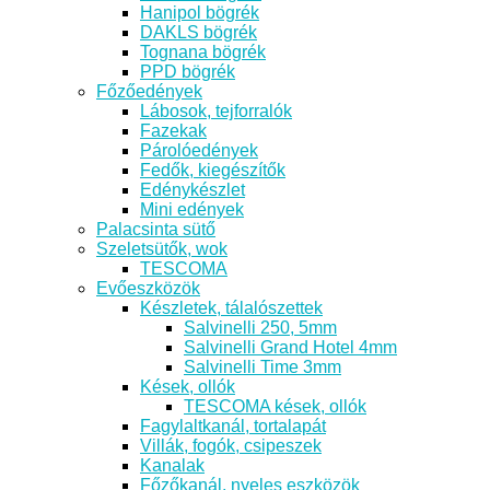
Hanipol bögrék
DAKLS bögrék
Tognana bögrék
PPD bögrék
Főzőedények
Lábosok, tejforralók
Fazekak
Párolóedények
Fedők, kiegészítők
Edénykészlet
Mini edények
Palacsinta sütő
Szeletsütők, wok
TESCOMA
Evőeszközök
Készletek, tálalószettek
Salvinelli 250, 5mm
Salvinelli Grand Hotel 4mm
Salvinelli Time 3mm
Kések, ollók
TESCOMA kések, ollók
Fagylaltkanál, tortalapát
Villák, fogók, csipeszek
Kanalak
Főzőkanál, nyeles eszközök