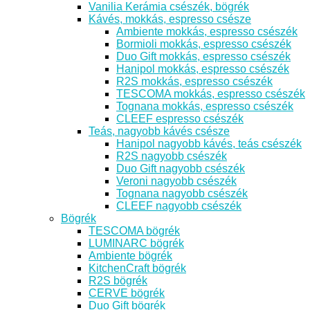
Vanilia Kerámia csészék, bögrék
Kávés, mokkás, espresso csésze
Ambiente mokkás, espresso csészék
Bormioli mokkás, espresso csészék
Duo Gift mokkás, espresso csészék
Hanipol mokkás, espresso csészék
R2S mokkás, espresso csészék
TESCOMA mokkás, espresso csészék
Tognana mokkás, espresso csészék
CLEEF espresso csészék
Teás, nagyobb kávés csésze
Hanipol nagyobb kávés, teás csészék
R2S nagyobb csészék
Duo Gift nagyobb csészék
Veroni nagyobb csészék
Tognana nagyobb csészék
CLEEF nagyobb csészék
Bögrék
TESCOMA bögrék
LUMINARC bögrék
Ambiente bögrék
KitchenCraft bögrék
R2S bögrék
CERVE bögrék
Duo Gift bögrék