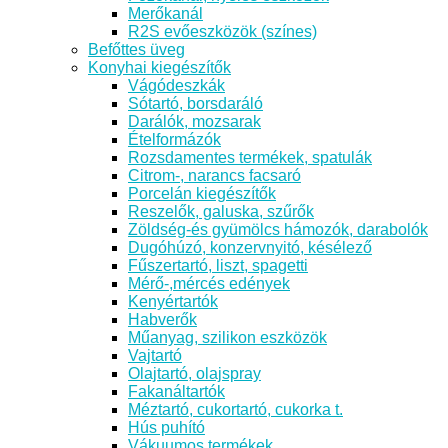
Merőkanál
R2S evőeszközök (színes)
Befőttes üveg
Konyhai kiegészítők
Vágódeszkák
Sótartó, borsdaráló
Darálók, mozsarak
Ételformázók
Rozsdamentes termékek, spatulák
Citrom-, narancs facsaró
Porcelán kiegészítők
Reszelők, galuska, szűrők
Zöldség-és gyümölcs hámozók, darabolók
Dugóhúzó, konzervnyitó, késélező
Fűszertartó, liszt, spagetti
Mérő-,mércés edények
Kenyértartók
Habverők
Műanyag, szilikon eszközök
Vajtartó
Olajtartó, olajspray
Fakanáltartók
Méztartó, cukortartó, cukorka t.
Hús puhító
Vákuumos termékek