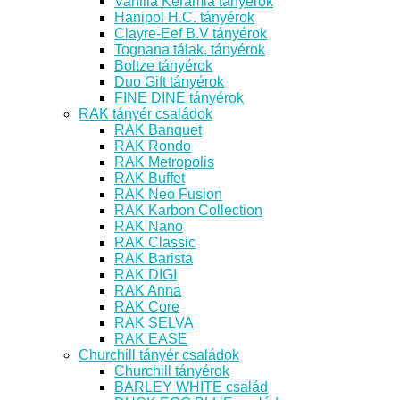
Vanilia Kerámia tányérok
Hanipol H.C. tányérok
Clayre-Eef B.V tányérok
Tognana tálak, tányérok
Boltze tányérok
Duo Gift tányérok
FINE DINE tányérok
RAK tányér családok
RAK Banquet
RAK Rondo
RAK Metropolis
RAK Buffet
RAK Neo Fusion
RAK Karbon Collection
RAK Nano
RAK Classic
RAK Barista
RAK DIGI
RAK Anna
RAK Core
RAK SELVA
RAK EASE
Churchill tányér családok
Churchill tányérok
BARLEY WHITE család