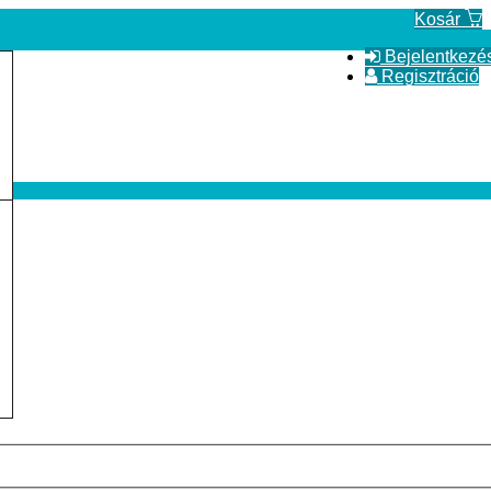
Kosár
Bejelentkezé
Regisztráció