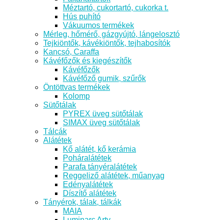
Méztartó, cukortartó, cukorka t.
Hús puhító
Vákuumos termékek
Mérleg, hőmérő, gázgyújtó, lángelosztó
Tejkiöntők, kávékiöntők, tejhabosítók
Kancsó, Caraffa
Kávéfőzők és kiegészítők
Kávéfőzők
Kávéfőző gumik, szűrők
Öntöttvas termékek
Kolomp
Sütőtálak
PYREX üveg sütőtálak
SIMAX üveg sütőtálak
Tálcák
Alátétek
Kő alátét, kő kerámia
Poháralátétek
Parafa tányéralátétek
Reggeliző alátétek, műanyag
Edényalátétek
Díszítő alátétek
Tányérok, tálak, tálkák
MAIA
Luminarc Arty