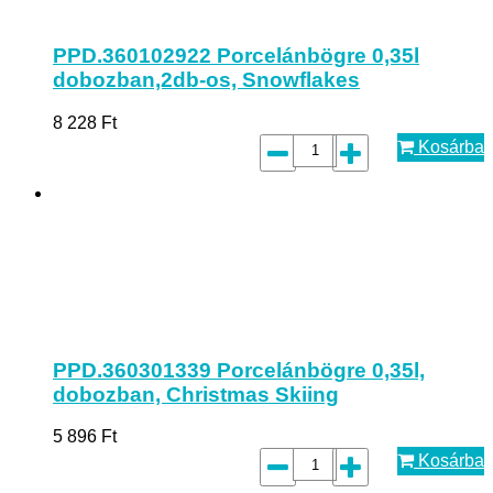
PPD.360102922 Porcelánbögre 0,35l
dobozban,2db-os, Snowflakes
8 228
Ft
Kosárba
PPD.360301339 Porcelánbögre 0,35l,
dobozban, Christmas Skiing
5 896
Ft
Kosárba