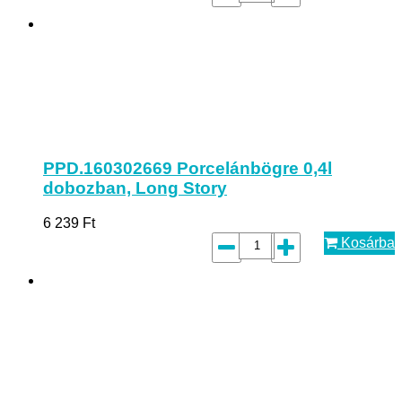
PPD.160302669 Porcelánbögre 0,4l
dobozban, Long Story
6 239
Ft
Kosárba