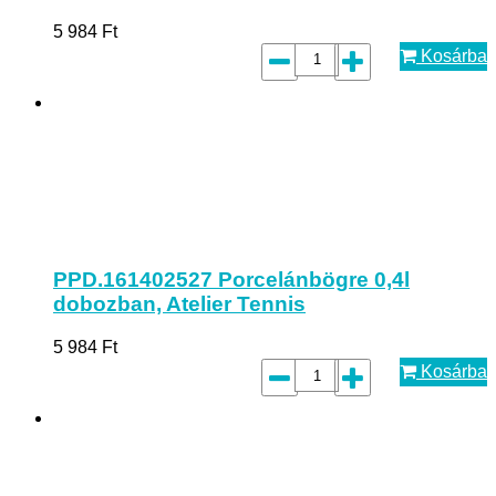
5 984
Ft
Kosárba
PPD.161402527 Porcelánbögre 0,4l
dobozban, Atelier Tennis
5 984
Ft
Kosárba