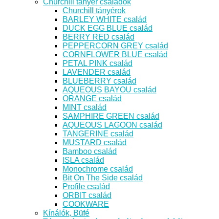
Churchill tányér családok
Churchill tányérok
BARLEY WHITE család
DUCK EGG BLUE család
BERRY RED család
PEPPERCORN GREY család
CORNFLOWER BLUE család
PETAL PINK család
LAVENDER család
BLUEBERRY család
AQUEOUS BAYOU család
ORANGE család
MINT család
SAMPHIRE GREEN család
AQUEOUS LAGOON család
TANGERINE család
MUSTARD család
Bamboo család
ISLA család
Monochrome család
Bit On The Side család
Profile család
ORBIT család
COOKWARE
Kínálók, Büfé