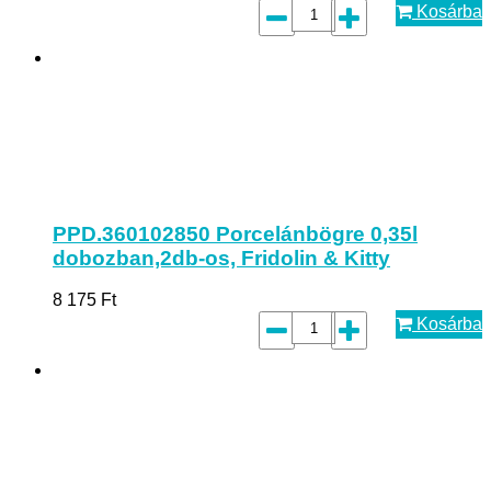
Kosárba
PPD.360102850 Porcelánbögre 0,35l
dobozban,2db-os, Fridolin & Kitty
8 175
Ft
Kosárba