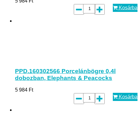
5 984
Ft
Kosárba
PPD.160302566 Porcelánbögre 0,4l
dobozban, Elephants & Peacocks
5 984
Ft
Kosárba