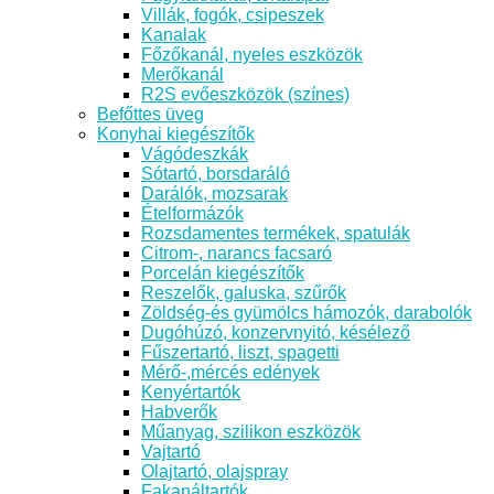
Villák, fogók, csipeszek
Kanalak
Főzőkanál, nyeles eszközök
Merőkanál
R2S evőeszközök (színes)
Befőttes üveg
Konyhai kiegészítők
Vágódeszkák
Sótartó, borsdaráló
Darálók, mozsarak
Ételformázók
Rozsdamentes termékek, spatulák
Citrom-, narancs facsaró
Porcelán kiegészítők
Reszelők, galuska, szűrők
Zöldség-és gyümölcs hámozók, darabolók
Dugóhúzó, konzervnyitó, késélező
Fűszertartó, liszt, spagetti
Mérő-,mércés edények
Kenyértartók
Habverők
Műanyag, szilikon eszközök
Vajtartó
Olajtartó, olajspray
Fakanáltartók