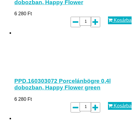
dobozban, Happy Flower
6 280
Ft
Kosárba
PPD.160303072 Porcelánbögre 0,4l
dobozban, Happy Flower green
6 280
Ft
Kosárba