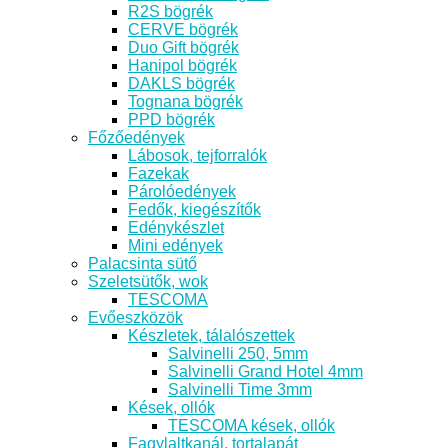
R2S bögrék
CERVE bögrék
Duo Gift bögrék
Hanipol bögrék
DAKLS bögrék
Tognana bögrék
PPD bögrék
Főzőedények
Lábosok, tejforralók
Fazekak
Párolóedények
Fedők, kiegészítők
Edénykészlet
Mini edények
Palacsinta sütő
Szeletsütők, wok
TESCOMA
Evőeszközök
Készletek, tálalószettek
Salvinelli 250, 5mm
Salvinelli Grand Hotel 4mm
Salvinelli Time 3mm
Kések, ollók
TESCOMA kések, ollók
Fagylaltkanál, tortalapát