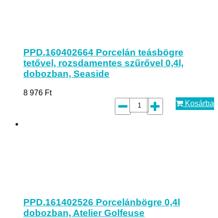
PPD.160402664 Porcelán teásbögre
tetővel, rozsdamentes szűrővel 0,4l,
dobozban, Seaside
8 976
Ft
Kosárba
PPD.161402526 Porcelánbögre 0,4l
dobozban, Atelier Golfeuse