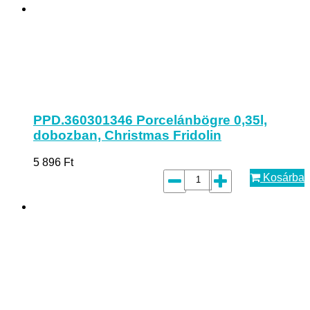
PPD.360301346 Porcelánbögre 0,35l,
dobozban, Christmas Fridolin
5 896
Ft
Kosárba