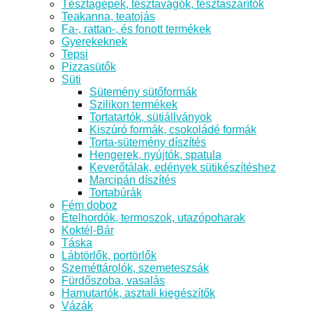
Tésztagépek, tésztavágók, tésztaszárítók
Teakanna, teatojás
Fa-, rattan-, és fonott termékek
Gyerekeknek
Tepsi
Pizzasütők
Süti
Sütemény sütőformák
Szilikon termékek
Tortatartók, sütiállványok
Kiszúró formák, csokoládé formák
Torta-sütemény díszítés
Hengerek, nyújtók, spatula
Keverőtálak, edények sütikészítéshez
Marcipán díszítés
Tortabúrák
Fém doboz
Ételhordók, termoszok, utazópoharak
Koktél-Bár
Táska
Lábtörlők, portörlők
Szeméttárolók, szemeteszsák
Fürdőszoba, vasalás
Hamutartók, asztali kiegészítők
Vázák