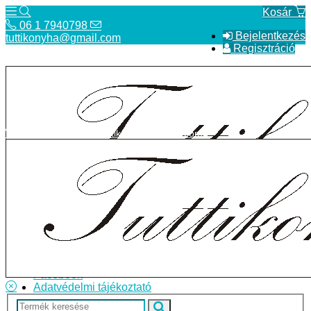
Kosár
06 1 7940798
Bejelentkezés
tuttikonyha@gmail.com
Regisztráció
06 1 7940798
tuttikonyha@gmail.com
Telefon
Szállítás
Bolt
ÁSZF
Facebook
Adatvédelmi tájékoztató