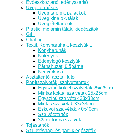
Evőeszköztartó, edényszárító
Üveg termékek
Üveg tárolók, palackok
Üveg kínálók, tálak
Üveg ételtárolók
Plastic, melamin tálak, kiegészítők
Grill
Chafing
Textil, Konyharuhák, kesztyűk...
Konyharuhák
Kötények
Edényfogó kesztyűk
Párnahuzat, ülőpárna
Kenyérkosár
Asztalterítő, asztali futó
Papírszalvéták, szalvétatartók
Egyszínű koktél szalvéták 25x25cm
Mintás koktál szalvéták 25x25cm
Egyszínű szalvéták 33x33cm
Mintás szalvéták 33x33cm
Esküvői szalvéták, 40x40cm
Szalvétatartók
32cm, forma szalvéta
Tojástartók
Születésnapi-és parti kiegészítők