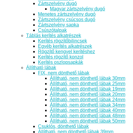
Zártszelvény dugó
Magyar zártszelvény dugó
Menetes zártszelvény dugó
Zártszelvény csúcsos dugó
Zártszelvény sapka
Csúszótalpak
Táblás kerítés alkatrészek
Kerítés rögzítőbilincsek
Egyéb kerítés alkatrészek
Rögzítő kengyel kerítéshez
Kerítés rögzítő konzol
Kerítés oszlopsapkák
Állítható lábak
FIX, nem dönthető lábak
Állítható, nem dönthető lábak 30mm
Állítható, nem dönthető lábak 25mm
Állítható, nem dönthető lábak 19mm
Állítható, nem dönthető lábak 20mm
Állítható, nem dönthető lábak 24mm
Állítható, nem dönthető lábak 34mm
Állítható, nem dönthető lábak 40mm
Állítható, nem dönthető lábak 48mm
Állítható, nem dönthető lábak 50mm
Csuklós, dönthető lábak
Állítható, nem dönthető lábak 39mm