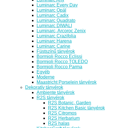
Luminarc Every Day
Luminarc Opál
Luminarc Cadix
Luminarc Quadrato
Luminarc DIWALI
Luminarc, Arcoroc Zenix
Luminarc Crazifolia
Luminarc Harena
Luminarc Carine
Füstszínű tányérok
Bormioli Rocco Eclissi
Bormioli Rocco TOLEDO
Bormioli Rocco Parma
Egyéb
Moderne
Maastricht Porselein tányérok
Dekoratív tányérok
Ambiente tányérok
R2S tányérok
R2S Botanic, Garden
R2S Kitchen Basic tányérok
R2S Citromos
R2S Herbarium
R2S halas