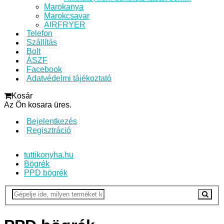
Marokanya
Marokcsavar
AIRFRYER
Telefon
Szállítás
Bolt
ÁSZF
Facebook
Adatvédelmi tájékoztató
Kosár
Az Ön kosara üres.
Bejelentkezés
Regisztráció
tuttikonyha.hu
Bögrék
PPD bögrék