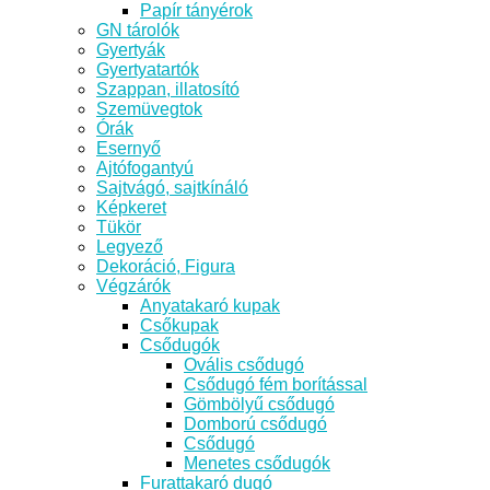
Papír tányérok
GN tárolók
Gyertyák
Gyertyatartók
Szappan, illatosító
Szemüvegtok
Órák
Esernyő
Ajtófogantyú
Sajtvágó, sajtkínáló
Képkeret
Tükör
Legyező
Dekoráció, Figura
Végzárók
Anyatakaró kupak
Csőkupak
Csődugók
Ovális csődugó
Csődugó fém borítással
Gömbölyű csődugó
Domború csődugó
Csődugó
Menetes csődugók
Furattakaró dugó