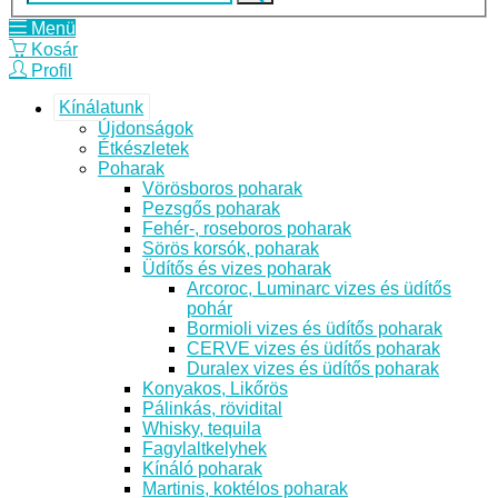
Menü
Kosár
Profil
Kínálatunk
Újdonságok
Étkészletek
Poharak
Vörösboros poharak
Pezsgős poharak
Fehér-, roseboros poharak
Sörös korsók, poharak
Üdítős és vizes poharak
Arcoroc, Luminarc vizes és üdítős
pohár
Bormioli vizes és üdítős poharak
CERVE vizes és üdítős poharak
Duralex vizes és üdítős poharak
Konyakos, Likőrös
Pálinkás, rövidital
Whisky, tequila
Fagylaltkelyhek
Kínáló poharak
Martinis, koktélos poharak