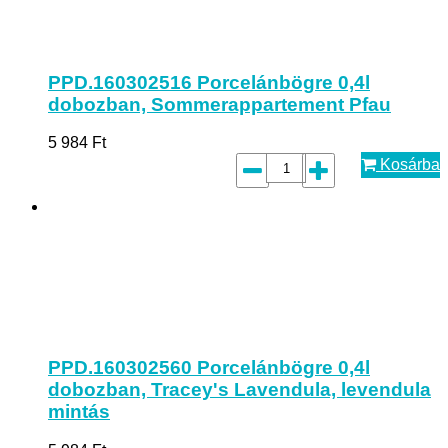
PPD.160302516 Porcelánbögre 0,4l
dobozban, Sommerappartement Pfau
5 984
Ft
Kosárba
PPD.160302560 Porcelánbögre 0,4l
dobozban, Tracey's Lavendula, levendula
mintás