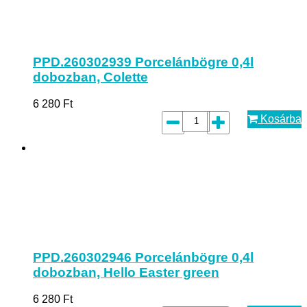
PPD.260302939 Porcelánbögre 0,4l
dobozban, Colette
6 280
Ft
Kosárba
PPD.260302946 Porcelánbögre 0,4l
dobozban, Hello Easter green
6 280
Ft