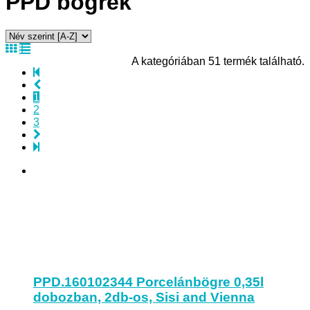
PPD bögrék
A kategóriában 51 termék található.
1
2
3
PPD.160102344 Porcelánbögre 0,35l
dobozban, 2db-os, Sisi and Vienna