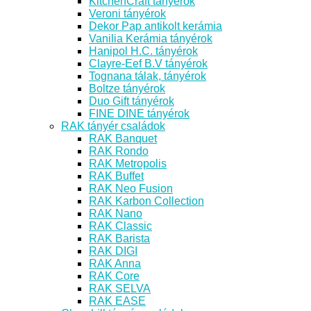
KitchenCraft tányérok
Veroni tányérok
Dekor Pap antikolt kerámia
Vanilia Kerámia tányérok
Hanipol H.C. tányérok
Clayre-Eef B.V tányérok
Tognana tálak, tányérok
Boltze tányérok
Duo Gift tányérok
FINE DINE tányérok
RAK tányér családok
RAK Banquet
RAK Rondo
RAK Metropolis
RAK Buffet
RAK Neo Fusion
RAK Karbon Collection
RAK Nano
RAK Classic
RAK Barista
RAK DIGI
RAK Anna
RAK Core
RAK SELVA
RAK EASE