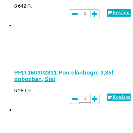
8 642
Ft
Kosárba
PPD.160302331 Porcelánbögre 0,35l
dobozban, Sisi
6 280
Ft
Kosárba