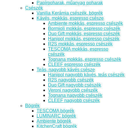
Papírpoharak, műanyag poharak
Csészék
Vanilia Kerámia csészék, bögrék
Kávés, mokkás, espresso csésze
Ambiente mokkás, espresso csészék
Bormioli mokkás, espresso csészék
Duo Gift mokkás, espresso csészék
Hanipol mokkás, espresso csészék
R2S mokkás, espresso csészék
TESCOMA mokkás, espresso
csészék
Tognana mokkás, espresso csészék
CLEEF espresso csészék
Teás, nagyobb kávés csésze
Hanipol nagyobb kávés, teás csészék
R2S nagyobb csészék
Duo Gift nagyobb csészék
Veroni nagyobb csészék
Tognana nagyobb csészék
CLEEF nagyobb csészék
Bögrék
TESCOMA bögrék
LUMINARC bögrék
Ambiente bögrék
KitchenCraft bögrék