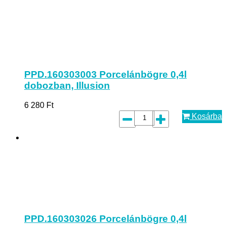
PPD.160303003 Porcelánbögre 0,4l
dobozban, Illusion
6 280
Ft
Kosárba
PPD.160303026 Porcelánbögre 0,4l