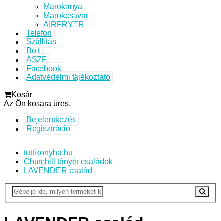
Marokanya
Marokcsavar
AIRFRYER
Telefon
Szállítás
Bolt
ÁSZF
Facebook
Adatvédelmi tájékoztató
Kosár
Az Ön kosara üres.
Bejelentkezés
Regisztráció
tuttikonyha.hu
Churchill tányér családok
LAVENDER család