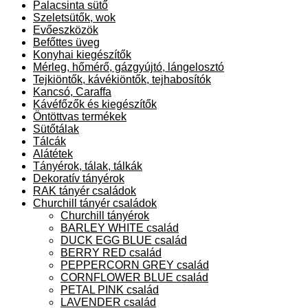
Palacsinta sütő
Szeletsütők, wok
Evőeszközök
Befőttes üveg
Konyhai kiegészítők
Mérleg, hőmérő, gázgyújtó, lángelosztó
Tejkiöntők, kávékiöntők, tejhabosítók
Kancsó, Caraffa
Kávéfőzők és kiegészítők
Öntöttvas termékek
Sütőtálak
Tálcák
Alátétek
Tányérok, tálak, tálkák
Dekoratív tányérok
RAK tányér családok
Churchill tányér családok
Churchill tányérok
BARLEY WHITE család
DUCK EGG BLUE család
BERRY RED család
PEPPERCORN GREY család
CORNFLOWER BLUE család
PETAL PINK család
LAVENDER család