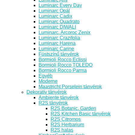
Luminarc Every Day
Luminarc Opál
Luminarc Cadix
Luminarc Quadrato
Luminarc DIWALI
Luminarc, Arcoroc Zenix
Luminarc Crazifolia
Luminarc Harena
Luminarc Carine
Füstszínű tányérok
Bormioli Rocco Eclissi
Bormioli Rocco TOLEDO
Bormioli Rocco Parma
Egyéb
Moderne
Maastricht Porselein tányérok
Dekoratív tányérok
Ambiente tányérok
R2S tányérok
R2S Botanic, Garden
R2S Kitchen Basic tányérok
R2S Citromos
R2S Herbarium
R2S halas