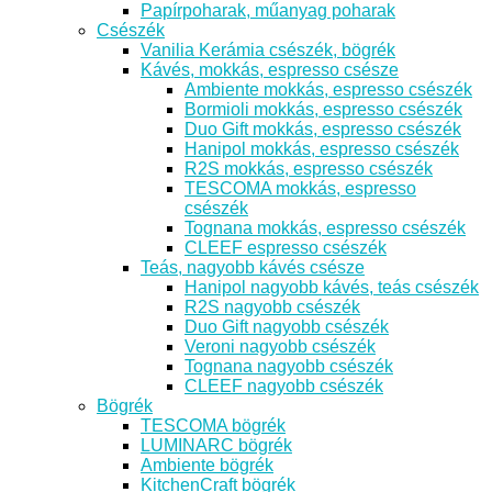
Papírpoharak, műanyag poharak
Csészék
Vanilia Kerámia csészék, bögrék
Kávés, mokkás, espresso csésze
Ambiente mokkás, espresso csészék
Bormioli mokkás, espresso csészék
Duo Gift mokkás, espresso csészék
Hanipol mokkás, espresso csészék
R2S mokkás, espresso csészék
TESCOMA mokkás, espresso
csészék
Tognana mokkás, espresso csészék
CLEEF espresso csészék
Teás, nagyobb kávés csésze
Hanipol nagyobb kávés, teás csészék
R2S nagyobb csészék
Duo Gift nagyobb csészék
Veroni nagyobb csészék
Tognana nagyobb csészék
CLEEF nagyobb csészék
Bögrék
TESCOMA bögrék
LUMINARC bögrék
Ambiente bögrék
KitchenCraft bögrék