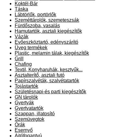
Koktél-Bár
Táska
Lábtörlők, portörlők
Szeméttárolók, szemeteszsák
Fürdőszoba, vasalás
Hamutartók, asztali kiegészítők
Vázák
Evőeszköztartó, edényszárító
Üveg termékek
Plastic, melamin tálak, kiegészítők
Grill
Chafing
Textil, Konyharuhák, kesztyűk...
Asztalterítő, asztali futó
Papírszalvéták, szalvétatartók
Tojástartók
Születésnapi-és parti kiegészítők
GN tárolók
Gyertyák
Gyertyatartók
Szappan, illatosító
Szemüvegtok
Órák
Esernyő
Ajtófogantyú