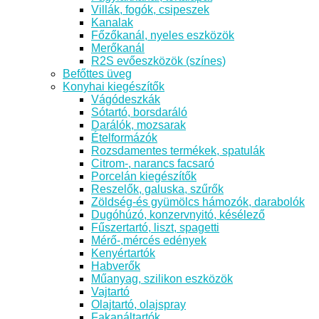
Villák, fogók, csipeszek
Kanalak
Főzőkanál, nyeles eszközök
Merőkanál
R2S evőeszközök (színes)
Befőttes üveg
Konyhai kiegészítők
Vágódeszkák
Sótartó, borsdaráló
Darálók, mozsarak
Ételformázók
Rozsdamentes termékek, spatulák
Citrom-, narancs facsaró
Porcelán kiegészítők
Reszelők, galuska, szűrők
Zöldség-és gyümölcs hámozók, darabolók
Dugóhúzó, konzervnyitó, késélező
Fűszertartó, liszt, spagetti
Mérő-,mércés edények
Kenyértartók
Habverők
Műanyag, szilikon eszközök
Vajtartó
Olajtartó, olajspray
Fakanáltartók