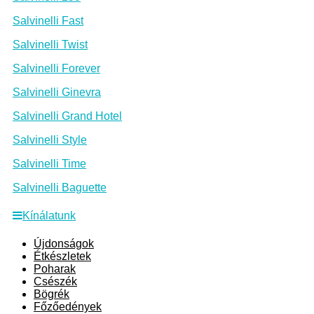
Salvinelli Fast
Salvinelli Twist
Salvinelli Forever
Salvinelli Ginevra
Salvinelli Grand Hotel
Salvinelli Style
Salvinelli Time
Salvinelli Baguette
Kínálatunk
Újdonságok
Étkészletek
Poharak
Csészék
Bögrék
Főzőedények