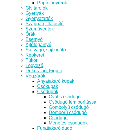
Papír tányérok
GN tárolók
Gyertyák
Gyertyatartók
Szappan, illatosító
Szemüvegtok
Órák
Esernyő
Ajtófogantyú
Sajtvágó, sajtkínáló
Képkeret
Tükör
Legyező
Dekoráció, Figura
Végzárók
Anyatakaró kupak
Csőkupak
Csődugók
Ovális csődugó
Csődugó fém borítással
Gömbölyű csődugó
Domború csődugó
Csődugó
Menetes csődugók
Furattakaró dugó