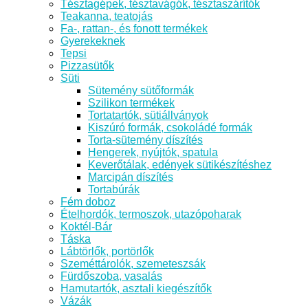
Tésztagépek, tésztavágók, tésztaszárítók
Teakanna, teatojás
Fa-, rattan-, és fonott termékek
Gyerekeknek
Tepsi
Pizzasütők
Süti
Sütemény sütőformák
Szilikon termékek
Tortatartók, sütiállványok
Kiszúró formák, csokoládé formák
Torta-sütemény díszítés
Hengerek, nyújtók, spatula
Keverőtálak, edények sütikészítéshez
Marcipán díszítés
Tortabúrák
Fém doboz
Ételhordók, termoszok, utazópoharak
Koktél-Bár
Táska
Lábtörlők, portörlők
Szeméttárolók, szemeteszsák
Fürdőszoba, vasalás
Hamutartók, asztali kiegészítők
Vázák