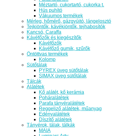
Méztartó, cukortartó, cukorka t.
Hús puhító
Vákuumos termékek
Mérleg, hőmérő, gázgyújtó, lángelosztó
Tejkiöntők, kávékiöntők, tejhabosítók
Kancsó, Caraffa
Kávéfőzők és kiegészítők
Kávéfőzők
Kávéfőző gumik, szűrők
Öntöttvas termékek
Kolomp
Sütőtálak
PYREX üveg sütőtálak
SIMAX üveg sütőtálak
Tálcák
Alátétek
Kő alátét, kő kerámia
Poháralátétek
Parafa tányéralátétek
Reggeliző alátétek, műanyag
Edényalátétek
Díszítő alátétek
Tányérok, tálak, tálkák
MAIA
Luminarc Arty