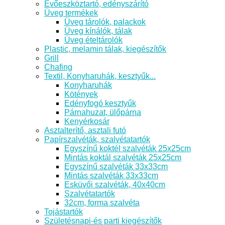
Evőeszköztartó, edényszárító
Üveg termékek
Üveg tárolók, palackok
Üveg kínálók, tálak
Üveg ételtárolók
Plastic, melamin tálak, kiegészítők
Grill
Chafing
Textil, Konyharuhák, kesztyűk...
Konyharuhák
Kötények
Edényfogó kesztyűk
Párnahuzat, ülőpárna
Kenyérkosár
Asztalterítő, asztali futó
Papírszalvéták, szalvétatartók
Egyszínű koktél szalvéták 25x25cm
Mintás koktál szalvéták 25x25cm
Egyszínű szalvéták 33x33cm
Mintás szalvéták 33x33cm
Esküvői szalvéták, 40x40cm
Szalvétatartók
32cm, forma szalvéta
Tojástartók
Születésnapi-és parti kiegészítők