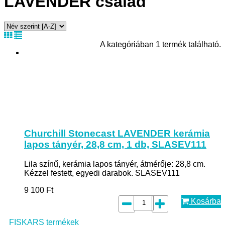
LAVENDER család
A kategóriában 1 termék található.
Churchill Stonecast LAVENDER kerámia
lapos tányér, 28,8 cm, 1 db, SLASEV111
Lila színű, kerámia lapos tányér, átmérője: 28,8 cm.
Kézzel festett, egyedi darabok. SLASEV111
9 100
Ft
Kosárba
FISKARS termékek