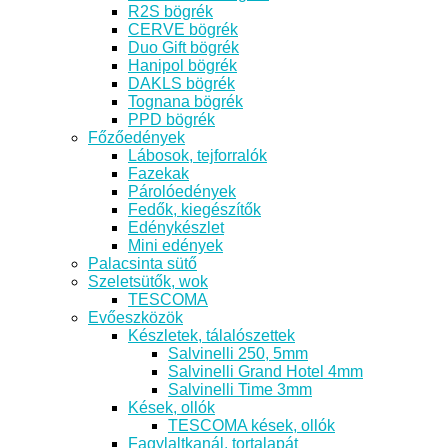
R2S bögrék
CERVE bögrék
Duo Gift bögrék
Hanipol bögrék
DAKLS bögrék
Tognana bögrék
PPD bögrék
Főzőedények
Lábosok, tejforralók
Fazekak
Párolóedények
Fedők, kiegészítők
Edénykészlet
Mini edények
Palacsinta sütő
Szeletsütők, wok
TESCOMA
Evőeszközök
Készletek, tálalószettek
Salvinelli 250, 5mm
Salvinelli Grand Hotel 4mm
Salvinelli Time 3mm
Kések, ollók
TESCOMA kések, ollók
Fagylaltkanál, tortalapát