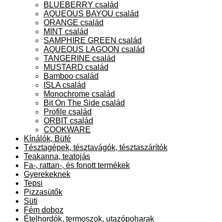
BLUEBERRY család
AQUEOUS BAYOU család
ORANGE család
MINT család
SAMPHIRE GREEN család
AQUEOUS LAGOON család
TANGERINE család
MUSTARD család
Bamboo család
ISLA család
Monochrome család
Bit On The Side család
Profile család
ORBIT család
COOKWARE
Kínálók, Büfé
Tésztagépek, tésztavágók, tésztaszárítók
Teakanna, teatojás
Fa-, rattan-, és fonott termékek
Gyerekeknek
Tepsi
Pizzasütők
Süti
Fém doboz
Ételhordók, termoszok, utazópoharak