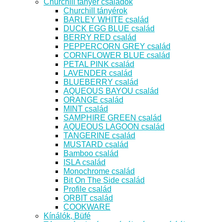
Churchill tányér családok
Churchill tányérok
BARLEY WHITE család
DUCK EGG BLUE család
BERRY RED család
PEPPERCORN GREY család
CORNFLOWER BLUE család
PETAL PINK család
LAVENDER család
BLUEBERRY család
AQUEOUS BAYOU család
ORANGE család
MINT család
SAMPHIRE GREEN család
AQUEOUS LAGOON család
TANGERINE család
MUSTARD család
Bamboo család
ISLA család
Monochrome család
Bit On The Side család
Profile család
ORBIT család
COOKWARE
Kínálók, Büfé