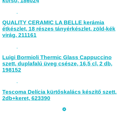
korsó, 186024
QUALITY CERAMIC LA BELLE kerámia
étkészlet, 18 részes tányérkészlet, zöld-kék
virág, 211161
Luigi Bormioli Thermic Glass Cappuccino
szett, duplafalú üveg csésze, 16,5 cl, 2 db,
198152
Tescoma Delícia kürtőskalács készítő szett,
2db+keret, 623390
Üzemeltető
Online elállás
Teljes katalógus