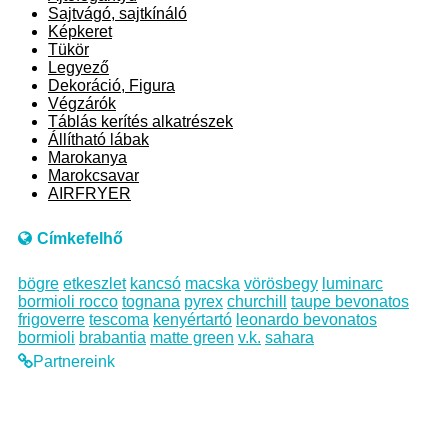
Sajtvágó, sajtkínáló
Képkeret
Tükör
Legyező
Dekoráció, Figura
Végzárók
Táblás kerítés alkatrészek
Állítható lábak
Marokanya
Marokcsavar
AIRFRYER
Címkefelhő
bögre
etkeszlet
kancsó
macska
vörösbegy
luminarc
bormioli rocco
tognana
pyrex
churchill
taupe bevonatos
frigoverre
tescoma
kenyértartó
leonardo bevonatos
bormioli
brabantia
matte green
v.k.
sahara
Partnereink