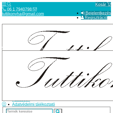
Kosár
06 1 7940798
Bejelentkezés
tuttikonyha@gmail.com
Regisztráció
06 1 7940798
tuttikonyha@gmail.com
Telefon
Szállítás
Bolt
ÁSZF
Facebook
Adatvédelmi tájékoztató