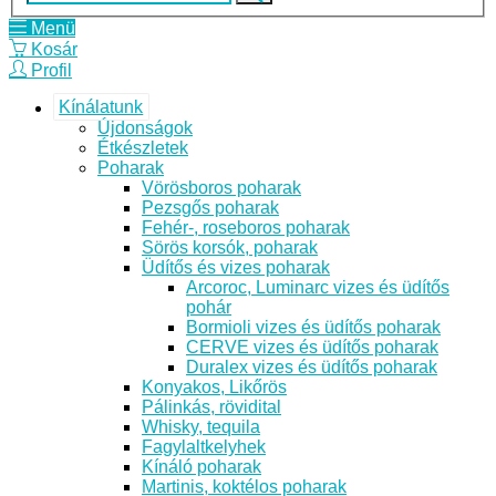
Menü
Kosár
Profil
Kínálatunk
Újdonságok
Étkészletek
Poharak
Vörösboros poharak
Pezsgős poharak
Fehér-, roseboros poharak
Sörös korsók, poharak
Üdítős és vizes poharak
Arcoroc, Luminarc vizes és üdítős
pohár
Bormioli vizes és üdítős poharak
CERVE vizes és üdítős poharak
Duralex vizes és üdítős poharak
Konyakos, Likőrös
Pálinkás, rövidital
Whisky, tequila
Fagylaltkelyhek
Kínáló poharak
Martinis, koktélos poharak