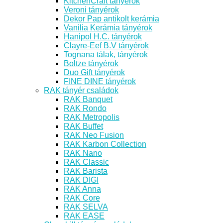
KitchenCraft tányérok
Veroni tányérok
Dekor Pap antikolt kerámia
Vanilia Kerámia tányérok
Hanipol H.C. tányérok
Clayre-Eef B.V tányérok
Tognana tálak, tányérok
Boltze tányérok
Duo Gift tányérok
FINE DINE tányérok
RAK tányér családok
RAK Banquet
RAK Rondo
RAK Metropolis
RAK Buffet
RAK Neo Fusion
RAK Karbon Collection
RAK Nano
RAK Classic
RAK Barista
RAK DIGI
RAK Anna
RAK Core
RAK SELVA
RAK EASE