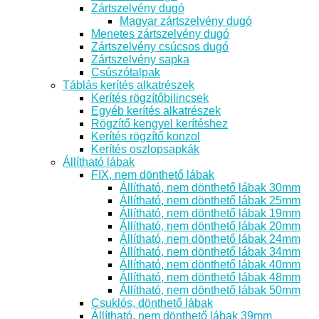
Zártszelvény dugó
Magyar zártszelvény dugó
Menetes zártszelvény dugó
Zártszelvény csúcsos dugó
Zártszelvény sapka
Csúszótalpak
Táblás kerítés alkatrészek
Kerítés rögzítőbilincsek
Egyéb kerítés alkatrészek
Rögzítő kengyel kerítéshez
Kerítés rögzítő konzol
Kerítés oszlopsapkák
Állítható lábak
FIX, nem dönthető lábak
Állítható, nem dönthető lábak 30mm
Állítható, nem dönthető lábak 25mm
Állítható, nem dönthető lábak 19mm
Állítható, nem dönthető lábak 20mm
Állítható, nem dönthető lábak 24mm
Állítható, nem dönthető lábak 34mm
Állítható, nem dönthető lábak 40mm
Állítható, nem dönthető lábak 48mm
Állítható, nem dönthető lábak 50mm
Csuklós, dönthető lábak
Állítható, nem dönthető lábak 39mm