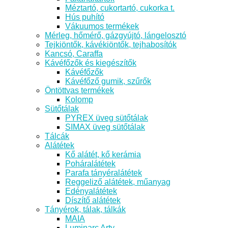
Méztartó, cukortartó, cukorka t.
Hús puhító
Vákuumos termékek
Mérleg, hőmérő, gázgyújtó, lángelosztó
Tejkiöntők, kávékiöntők, tejhabosítók
Kancsó, Caraffa
Kávéfőzők és kiegészítők
Kávéfőzők
Kávéfőző gumik, szűrők
Öntöttvas termékek
Kolomp
Sütőtálak
PYREX üveg sütőtálak
SIMAX üveg sütőtálak
Tálcák
Alátétek
Kő alátét, kő kerámia
Poháralátétek
Parafa tányéralátétek
Reggeliző alátétek, műanyag
Edényalátétek
Díszítő alátétek
Tányérok, tálak, tálkák
MAIA
Luminarc Arty