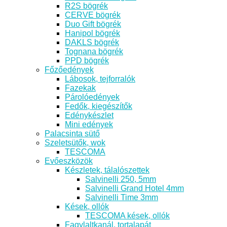
R2S bögrék
CERVE bögrék
Duo Gift bögrék
Hanipol bögrék
DAKLS bögrék
Tognana bögrék
PPD bögrék
Főzőedények
Lábosok, tejforralók
Fazekak
Párolóedények
Fedők, kiegészítők
Edénykészlet
Mini edények
Palacsinta sütő
Szeletsütők, wok
TESCOMA
Evőeszközök
Készletek, tálalószettek
Salvinelli 250, 5mm
Salvinelli Grand Hotel 4mm
Salvinelli Time 3mm
Kések, ollók
TESCOMA kések, ollók
Fagylaltkanál, tortalapát