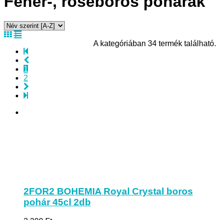
Fehér-, roseboros poharak
A kategóriában 34 termék található.
1
2
2FOR2 BOHEMIA Royal Crystal boros
pohár 45cl 2db