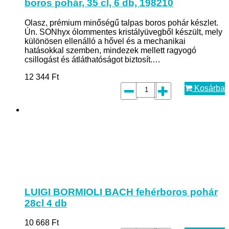
boros pohár, 35 cl, 6 db, 198210
Olasz, prémium minőségű talpas boros pohár készlet.
Ún. SONhyx ólommentes kristályüvegből készült, mely
különösen ellenálló a hővel és a mechanikai
hatásokkal szemben, mindezek mellett ragyogó
csillogást és átláthatóságot biztosít.…
12 344
Ft
Kosárba
LUIGI BORMIOLI BACH fehérboros pohár
28cl 4 db
10 668
Ft