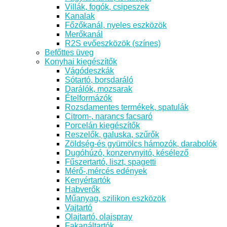
Villák, fogók, csipeszek
Kanalak
Főzőkanál, nyeles eszközök
Merőkanál
R2S evőeszközök (színes)
Befőttes üveg
Konyhai kiegészítők
Vágódeszkák
Sótartó, borsdaráló
Darálók, mozsarak
Ételformázók
Rozsdamentes termékek, spatulák
Citrom-, narancs facsaró
Porcelán kiegészítők
Reszelők, galuska, szűrők
Zöldség-és gyümölcs hámozók, darabolók
Dugóhúzó, konzervnyitó, késélező
Fűszertartó, liszt, spagetti
Mérő-,mércés edények
Kenyértartók
Habverők
Műanyag, szilikon eszközök
Vajtartó
Olajtartó, olajspray
Fakanáltartók