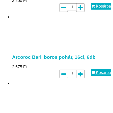
3 200
Ft
Kosárba
Arcoroc Baril boros pohár, 16cl, 6db
2 675
Ft
Kosárba