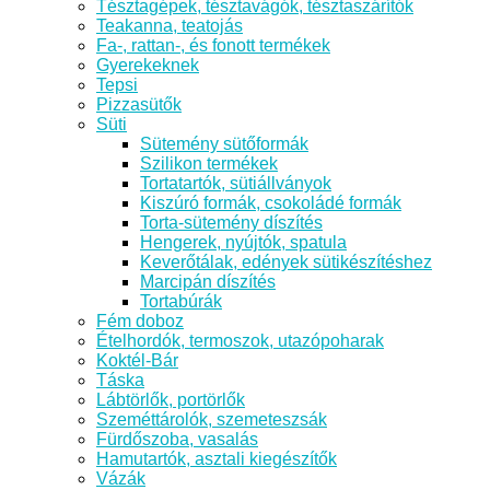
Tésztagépek, tésztavágók, tésztaszárítók
Teakanna, teatojás
Fa-, rattan-, és fonott termékek
Gyerekeknek
Tepsi
Pizzasütők
Süti
Sütemény sütőformák
Szilikon termékek
Tortatartók, sütiállványok
Kiszúró formák, csokoládé formák
Torta-sütemény díszítés
Hengerek, nyújtók, spatula
Keverőtálak, edények sütikészítéshez
Marcipán díszítés
Tortabúrák
Fém doboz
Ételhordók, termoszok, utazópoharak
Koktél-Bár
Táska
Lábtörlők, portörlők
Szeméttárolók, szemeteszsák
Fürdőszoba, vasalás
Hamutartók, asztali kiegészítők
Vázák