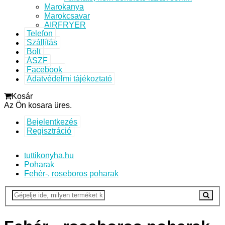
Marokanya
Marokcsavar
AIRFRYER
Telefon
Szállítás
Bolt
ÁSZF
Facebook
Adatvédelmi tájékoztató
Kosár
Az Ön kosara üres.
Bejelentkezés
Regisztráció
tuttikonyha.hu
Poharak
Fehér-, roseboros poharak