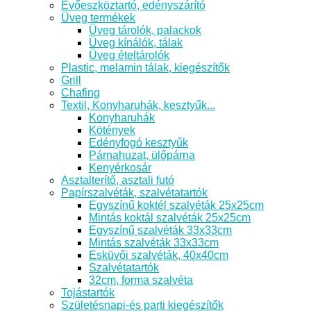
Evőeszköztartó, edényszárító
Üveg termékek
Üveg tárolók, palackok
Üveg kínálók, tálak
Üveg ételtárolók
Plastic, melamin tálak, kiegészítők
Grill
Chafing
Textil, Konyharuhák, kesztyűk...
Konyharuhák
Kötények
Edényfogó kesztyűk
Párnahuzat, ülőpárna
Kenyérkosár
Asztalterítő, asztali futó
Papírszalvéták, szalvétatartók
Egyszínű koktél szalvéták 25x25cm
Mintás koktál szalvéták 25x25cm
Egyszínű szalvéták 33x33cm
Mintás szalvéták 33x33cm
Esküvői szalvéták, 40x40cm
Szalvétatartók
32cm, forma szalvéta
Tojástartók
Születésnapi-és parti kiegészítők