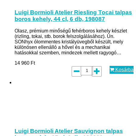
Luigi Bormioli Atelier Riesling Tocai talpas
boros kehely, 44 cl, 6 db, 198087
Olasz, prémium minőségű fehérboros kehely készlet
(rizling, tokai, stb. borok felszolgálásához). Ún.
SONhyx ólommentes kristályüvegből készült, mely
különösen ellenálló a hővel és a mechanikai
hatásokkal szemben, mindezek mellett ragyogó…
14 960
Ft
Kosárba
Luigi Bormioli Atelier Sauvignon talpas