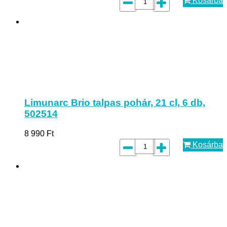
Kosárba
Limunarc Brio talpas pohár, 21 cl, 6 db,
502514
8 990
Ft
Kosárba