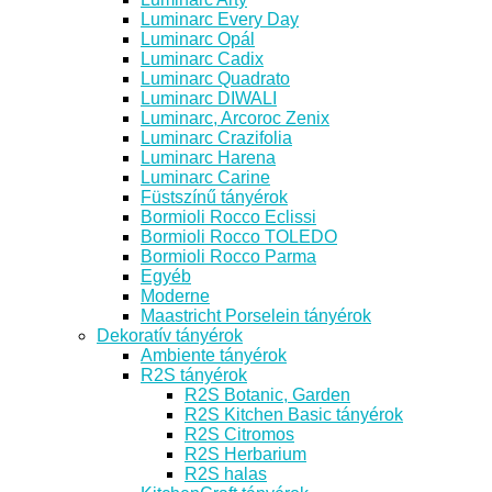
Luminarc Every Day
Luminarc Opál
Luminarc Cadix
Luminarc Quadrato
Luminarc DIWALI
Luminarc, Arcoroc Zenix
Luminarc Crazifolia
Luminarc Harena
Luminarc Carine
Füstszínű tányérok
Bormioli Rocco Eclissi
Bormioli Rocco TOLEDO
Bormioli Rocco Parma
Egyéb
Moderne
Maastricht Porselein tányérok
Dekoratív tányérok
Ambiente tányérok
R2S tányérok
R2S Botanic, Garden
R2S Kitchen Basic tányérok
R2S Citromos
R2S Herbarium
R2S halas