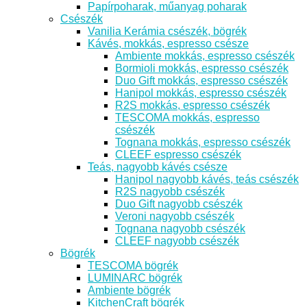
Papírpoharak, műanyag poharak
Csészék
Vanilia Kerámia csészék, bögrék
Kávés, mokkás, espresso csésze
Ambiente mokkás, espresso csészék
Bormioli mokkás, espresso csészék
Duo Gift mokkás, espresso csészék
Hanipol mokkás, espresso csészék
R2S mokkás, espresso csészék
TESCOMA mokkás, espresso
csészék
Tognana mokkás, espresso csészék
CLEEF espresso csészék
Teás, nagyobb kávés csésze
Hanipol nagyobb kávés, teás csészék
R2S nagyobb csészék
Duo Gift nagyobb csészék
Veroni nagyobb csészék
Tognana nagyobb csészék
CLEEF nagyobb csészék
Bögrék
TESCOMA bögrék
LUMINARC bögrék
Ambiente bögrék
KitchenCraft bögrék