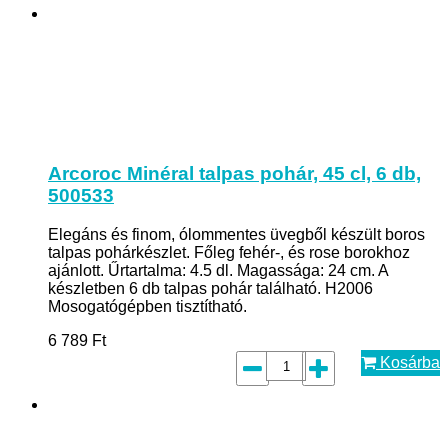
Arcoroc Minéral talpas pohár, 45 cl, 6 db,
500533
Elegáns és finom, ólommentes üvegből készült boros
talpas pohárkészlet. Főleg fehér-, és rose borokhoz
ajánlott. Űrtartalma: 4.5 dl. Magassága: 24 cm. A
készletben 6 db talpas pohár található. H2006
Mosogatógépben tisztítható.
6 789
Ft
Kosárba