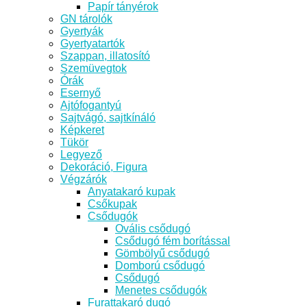
Papír tányérok
GN tárolók
Gyertyák
Gyertyatartók
Szappan, illatosító
Szemüvegtok
Órák
Esernyő
Ajtófogantyú
Sajtvágó, sajtkínáló
Képkeret
Tükör
Legyező
Dekoráció, Figura
Végzárók
Anyatakaró kupak
Csőkupak
Csődugók
Ovális csődugó
Csődugó fém borítással
Gömbölyű csődugó
Domború csődugó
Csődugó
Menetes csődugók
Furattakaró dugó