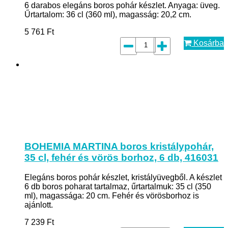
6 darabos elegáns boros pohár készlet. Anyaga: üveg.
Űrtartalom: 36 cl (360 ml), magasság: 20,2 cm.
5 761
Ft
Kosárba
BOHEMIA MARTINA boros kristálypohár,
35 cl, fehér és vörös borhoz, 6 db, 416031
Elegáns boros pohár készlet, kristályüvegből. A készlet
6 db boros poharat tartalmaz, űrtartalmuk: 35 cl (350
ml), magassága: 20 cm. Fehér és vörösborhoz is
ajánlott.
7 239
Ft