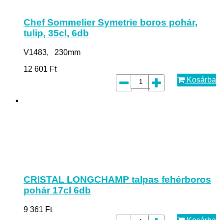
Chef Sommelier Symetrie boros pohár,
tulip, 35cl, 6db
V1483, 230mm
12 601
Ft
Kosárba
CRISTAL LONGCHAMP talpas fehérboros
pohár 17cl 6db
9 361
Ft