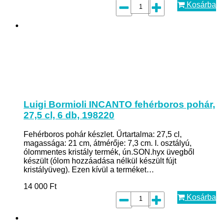
Kosárba
Luigi Bormioli INCANTO fehérboros pohár,
27,5 cl, 6 db, 198220
Fehérboros pohár készlet. Űrtartalma: 27,5 cl,
magassága: 21 cm, átmérője: 7,3 cm. I. osztályú,
ólommentes kristály termék, ún.SON.hyx üvegből
készült (ólom hozzáadása nélkül készült fújt
kristályüveg). Ezen kívül a terméket…
14 000
Ft
Kosárba