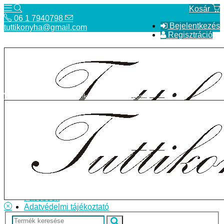
Kosár
06 1 7940798
Bejelentkezés
tuttikonyha@gmail.com
Regisztráció
06 1 7940798
tuttikonyha@gmail.com
Telefon
Szállítás
Bolt
ÁSZF
Facebook
Adatvédelmi tájékoztató