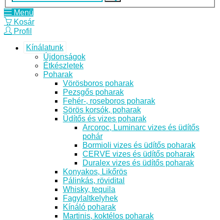
Menü
Kosár
Profil
Kínálatunk
Újdonságok
Étkészletek
Poharak
Vörösboros poharak
Pezsgős poharak
Fehér-, roseboros poharak
Sörös korsók, poharak
Üdítős és vizes poharak
Arcoroc, Luminarc vizes és üdítős
pohár
Bormioli vizes és üdítős poharak
CERVE vizes és üdítős poharak
Duralex vizes és üdítős poharak
Konyakos, Likőrös
Pálinkás, rövidital
Whisky, tequila
Fagylaltkelyhek
Kínáló poharak
Martinis, koktélos poharak