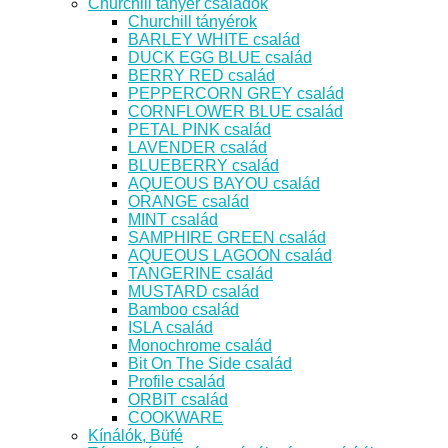
Churchill tányér családok
Churchill tányérok
BARLEY WHITE család
DUCK EGG BLUE család
BERRY RED család
PEPPERCORN GREY család
CORNFLOWER BLUE család
PETAL PINK család
LAVENDER család
BLUEBERRY család
AQUEOUS BAYOU család
ORANGE család
MINT család
SAMPHIRE GREEN család
AQUEOUS LAGOON család
TANGERINE család
MUSTARD család
Bamboo család
ISLA család
Monochrome család
Bit On The Side család
Profile család
ORBIT család
COOKWARE
Kínálók, Büfé