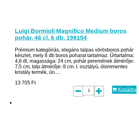
Luigi Bormioli Magnifico Medium boros
pohár, 46 cl, 6 db, 198154
Prémium kategóriás, elegáns talpas vörösboros pohár
készlet, mely 6 db boros poharat tartalmaz. Űrtartalma:
4,6 dl, magassága: 24 cm, pohár peremének átmérője:
7,5 cm, talp átmérője: 8 cm. I. osztályú, ólommentes
kristály termék, ún.…
13 705
Ft
Kosárba