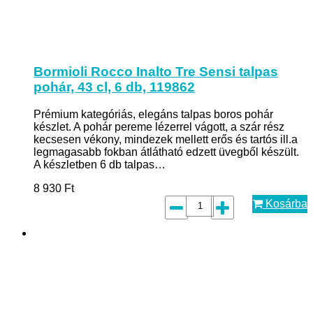
Bormioli Rocco Inalto Tre Sensi talpas
pohár, 43 cl, 6 db, 119862
Prémium kategóriás, elegáns talpas boros pohár
készlet. A pohár pereme lézerrel vágott, a szár rész
kecsesen vékony, mindezek mellett erős és tartós ill.a
legmagasabb fokban átlátható edzett üvegből készült.
A készletben 6 db talpas…
8 930
Ft
Kosárba