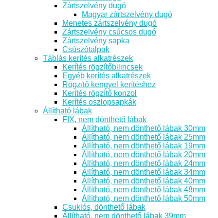
Zártszelvény dugó
Magyar zártszelvény dugó
Menetes zártszelvény dugó
Zártszelvény csúcsos dugó
Zártszelvény sapka
Csúszótalpak
Táblás kerítés alkatrészek
Kerítés rögzítőbilincsek
Egyéb kerítés alkatrészek
Rögzítő kengyel kerítéshez
Kerítés rögzítő konzol
Kerítés oszlopsapkák
Állítható lábak
FIX, nem dönthető lábak
Állítható, nem dönthető lábak 30mm
Állítható, nem dönthető lábak 25mm
Állítható, nem dönthető lábak 19mm
Állítható, nem dönthető lábak 20mm
Állítható, nem dönthető lábak 24mm
Állítható, nem dönthető lábak 34mm
Állítható, nem dönthető lábak 40mm
Állítható, nem dönthető lábak 48mm
Állítható, nem dönthető lábak 50mm
Csuklós, dönthető lábak
Állítható, nem dönthető lábak 39mm