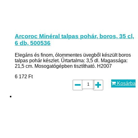
Arcoroc Minéral talpas pohár, boros, 35 cl,
6 db, 500536
Elegáns és finom, ólommentes üvegből készült boros
talpas pohár készlet. Űrtartalma: 3,5 dl. Magassága:
21,5 cm. Mosogatógépben tisztítható. H2007
6 172
Ft
Kosárba