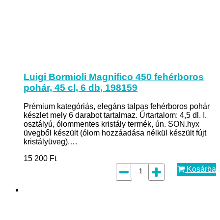
Luigi Bormioli Magnifico 450 fehérboros
pohár, 45 cl, 6 db, 198159
Prémium kategóriás, elegáns talpas fehérboros pohár
készlet mely 6 darabot tartalmaz. Űrtartalom: 4,5 dl. I.
osztályú, ólommentes kristály termék, ún. SON.hyx
üvegből készült (ólom hozzáadása nélkül készült fújt
kristályüveg).…
15 200
Ft
Kosárba