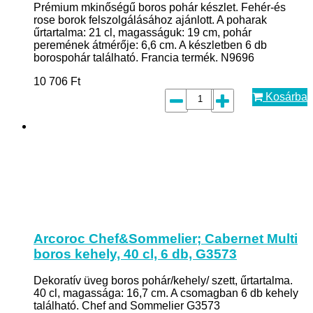
Prémium mkinőségű boros pohár készlet. Fehér-és
rose borok felszolgálásához ajánlott. A poharak
űrtartalma: 21 cl, magasságuk: 19 cm, pohár
peremének átmérője: 6,6 cm. A készletben 6 db
borospohár található. Francia termék. N9696
10 706
Ft
Kosárba
Arcoroc Chef&Sommelier; Cabernet Multi
boros kehely, 40 cl, 6 db, G3573
Dekoratív üveg boros pohár/kehely/ szett, űrtartalma.
40 cl, magassága: 16,7 cm. A csomagban 6 db kehely
található. Chef and Sommelier G3573