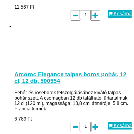
11 567
Ft
Kosárba
Arcoroc Elegance talpas boros pohár, 12
cl, 12 db, 500554
Fehér-és roseborok felszolgálásához kiváló talpas
pohár szett. A csomagban 12 db található, űrtartalmuk:
12 cl (120 ml), magassága: 13,8 cm, átmérője: 5,8 cm.
Francia termék.
6 789
Ft
Kosárba