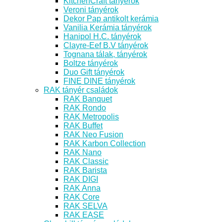
KitchenCraft tányérok
Veroni tányérok
Dekor Pap antikolt kerámia
Vanilia Kerámia tányérok
Hanipol H.C. tányérok
Clayre-Eef B.V tányérok
Tognana tálak, tányérok
Boltze tányérok
Duo Gift tányérok
FINE DINE tányérok
RAK tányér családok
RAK Banquet
RAK Rondo
RAK Metropolis
RAK Buffet
RAK Neo Fusion
RAK Karbon Collection
RAK Nano
RAK Classic
RAK Barista
RAK DIGI
RAK Anna
RAK Core
RAK SELVA
RAK EASE