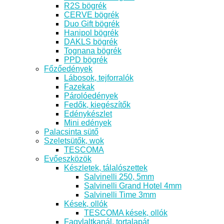
R2S bögrék
CERVE bögrék
Duo Gift bögrék
Hanipol bögrék
DAKLS bögrék
Tognana bögrék
PPD bögrék
Főzőedények
Lábosok, tejforralók
Fazekak
Párolóedények
Fedők, kiegészítők
Edénykészlet
Mini edények
Palacsinta sütő
Szeletsütők, wok
TESCOMA
Evőeszközök
Készletek, tálalószettek
Salvinelli 250, 5mm
Salvinelli Grand Hotel 4mm
Salvinelli Time 3mm
Kések, ollók
TESCOMA kések, ollók
Fagylaltkanál, tortalapát