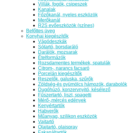
Villák, fogók, csipeszek
Kanalak
Főzőkanál, nyeles eszközök
Merőkanál
R2S evőeszközök (színes)
Befőttes üveg
Konyhai kiegészítők
Vágódeszkák
Sótartó, borsdaráló
Darálók, mozsarak
Ételformázók
Rozsdamentes termékek, spatulák
Citrom-, narancs facsaró
Porcelán kiegészítők
Reszelők, galuska, szűrők
Zöldség-és gyümölcs hámozók, darabolók
Dugóhúzó, konzervnyitó, késélező
Fűszertartó, liszt, spagetti
Mérő-,mércés edények
Kenyértartók
Habverők
Műanyag, szilikon eszközök
Vajtartó
Olajtartó, olajspray
Fakanáltartók