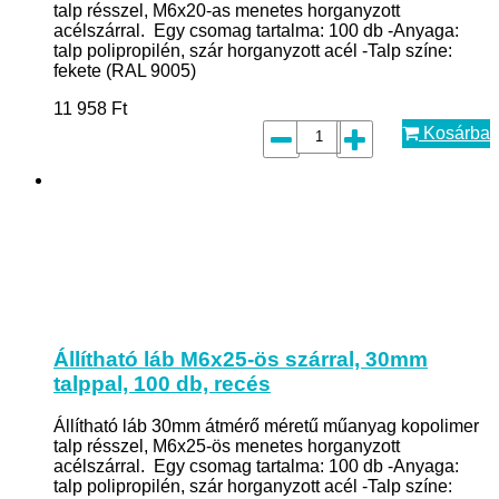
talp résszel, M6x20-as menetes horganyzott
acélszárral. Egy csomag tartalma: 100 db -Anyaga:
talp polipropilén, szár horganyzott acél -Talp színe:
fekete (RAL 9005)
11 958
Ft
Kosárba
Állítható láb M6x25-ös szárral, 30mm
talppal, 100 db, recés
Állítható láb 30mm átmérő méretű műanyag kopolimer
talp résszel, M6x25-ös menetes horganyzott
acélszárral. Egy csomag tartalma: 100 db -Anyaga:
talp polipropilén, szár horganyzott acél -Talp színe: