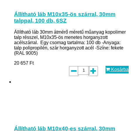
Állítható láb M10x35-ös szárral, 30mm
talppal, 100 db, 6SZ
Állítható láb 30mm átmérő méretű műanyag kopolimer
talp résszel, M10x35-ös menetes horganyzott
acélszárral. Egy csomag tartalma: 100 db -Anyaga:
talp polipropilén, szár horganyzott acél -Színe: fekete
(RAL 9005)
20 657
Ft
Kosárba
Állítható láb M10x40-es szárral, 30mm