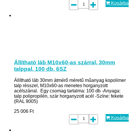
Kosárba
Állítható láb M10x60-as szárral, 30mm
talppal, 100 db, 6SZ
Állítható láb 30mm átmérő méretű műanyag kopolimer
talp résszel, M10x60-as menetes horganyzott
acélszárral. Egy csomag tartalma: 100 db -Anyaga:
talp polipropilén, szár horganyzott acél -Színe: fekete
(RAL 9005)
25 006
Ft
Kosárba