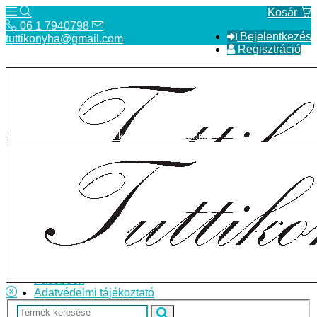
Kosár
06 1 7940798
Bejelentkezés
tuttikonyha@gmail.com
Regisztráció
06 1 7940798
tuttikonyha@gmail.com
Telefon
Szállítás
Bolt
ÁSZF
Facebook
Adatvédelmi tájékoztató