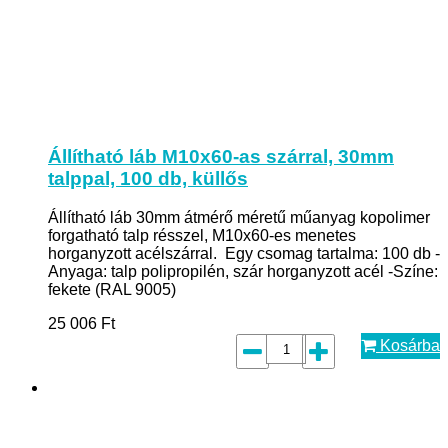
Állítható láb M10x60-as szárral, 30mm
talppal, 100 db, küllős
Állítható láb 30mm átmérő méretű műanyag kopolimer
forgatható talp résszel, M10x60-es menetes
horganyzott acélszárral. Egy csomag tartalma: 100 db -
Anyaga: talp polipropilén, szár horganyzott acél -Színe:
fekete (RAL 9005)
25 006
Ft
Kosárba