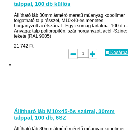
talppal, 100 db küllős
Állítható láb 30mm átmérő méretű műanyag kopolimer
forgatható talp résszel, M10x40-es menetes
horganyzott acélszárral. Egy csomag tartalma: 100 db -
Anyaga: talp polipropilén, szár horganyzott acél -Színe:
fekete (RAL 9005)
21 742
Ft
Kosárba
Állítható láb M10x45-ös szárral, 30mm
talppal, 100 db, 6SZ
Állítható láb 30mm átmérő méretű műanyag kopolimer