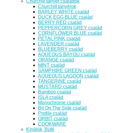
Churchill tányér családok
Churchill tányérok
BARLEY WHITE család
DUCK EGG BLUE család
BERRY RED család
PEPPERCORN GREY család
CORNFLOWER BLUE család
PETAL PINK család
LAVENDER család
BLUEBERRY család
AQUEOUS BAYOU család
ORANGE család
MINT család
SAMPHIRE GREEN család
AQUEOUS LAGOON család
TANGERINE család
MUSTARD család
Bamboo család
ISLA család
Monochrome család
Bit On The Side család
Profile család
ORBIT család
COOKWARE
Kínálók, Büfé