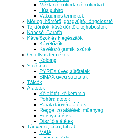
Méztartó, cukortartó, cukorka t.
Hús puhító
Vákuumos termékek
Mérleg, hőmérő, gázgyújtó, lángelosztó
Tejkiöntők, kávékiöntők, tejhabosítók
Kancsó, Caraffa
Kávéfőzők és kiegészítők
Kávéfőzők
Kávéfőző gumik, szűrők
Öntöttvas termékek
Kolomp
Sütőtálak
PYREX üveg sütőtálak
SIMAX üveg sütőtálak
Tálcák
Alátétek
Kő alátét, kő kerámia
Poháralátétek
Parafa tányéralátétek
Reggeliző alátétek, műanyag
Edényalátétek
Díszítő alátétek
Tányérok, tálak, tálkák
MAIA
Luminarc Arty