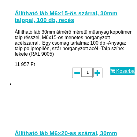
Állítható láb M6x15-ös szárral, 30mm
talppal, 100 db, recés
Állítható láb 30mm átmérő méretű műanyag kopolimer
talp résszel, M6x15-ös menetes horganyzott
acélszárral. Egy csomag tartalma: 100 db -Anyaga:
talp polipropilén, szár horganyzott acél -Talp színe:
fekete (RAL 9005)
11 957
Ft
Kosárba
Állítható láb M6x20-as szárral, 30mm