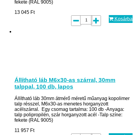
fekete (RAL 9005)
13 045
Ft
Kosárba
Állítható láb M6x30-as szárral, 30mm
talppal, 100 db, lapos
Állítható láb 30mm átmérő méretű műanyag kopolimer
talp résszel, M6x30-as menetes horganyzott
acélszárral. Egy csomag tartalma: 100 db -Anyaga:
talp polipropilén, szár horganyzott acél -Talp színe:
fekete (RAL 9005)
11 957
Ft