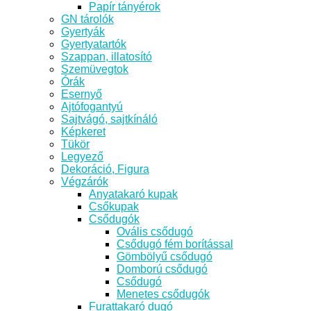
Papír tányérok
GN tárolók
Gyertyák
Gyertyatartók
Szappan, illatosító
Szemüvegtok
Órák
Esernyő
Ajtófogantyú
Sajtvágó, sajtkínáló
Képkeret
Tükör
Legyező
Dekoráció, Figura
Végzárók
Anyatakaró kupak
Csőkupak
Csődugók
Ovális csődugó
Csődugó fém borítással
Gömbölyű csődugó
Domború csődugó
Csődugó
Menetes csődugók
Furattakaró dugó