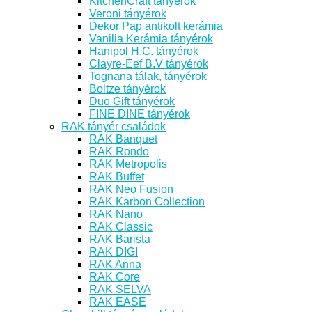
KitchenCraft tányérok
Veroni tányérok
Dekor Pap antikolt kerámia
Vanilia Kerámia tányérok
Hanipol H.C. tányérok
Clayre-Eef B.V tányérok
Tognana tálak, tányérok
Boltze tányérok
Duo Gift tányérok
FINE DINE tányérok
RAK tányér családok
RAK Banquet
RAK Rondo
RAK Metropolis
RAK Buffet
RAK Neo Fusion
RAK Karbon Collection
RAK Nano
RAK Classic
RAK Barista
RAK DIGI
RAK Anna
RAK Core
RAK SELVA
RAK EASE