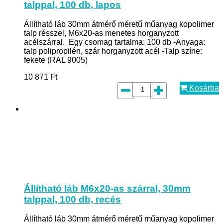
talppal, 100 db, lapos
Állítható láb 30mm átmérő méretű műanyag kopolimer
talp résszel, M6x20-as menetes horganyzott
acélszárral. Egy csomag tartalma: 100 db -Anyaga:
talp polipropilén, szár horganyzott acél -Talp színe:
fekete (RAL 9005)
10 871
Ft
Kosárba
Állítható láb M6x20-as szárral, 30mm
talppal, 100 db, recés
Állítható láb 30mm átmérő méretű műanyag kopolimer