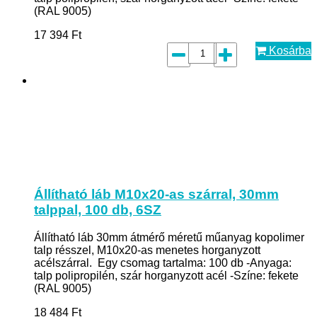
(RAL 9005)
17 394
Ft
Kosárba
Állítható láb M10x20-as szárral, 30mm
talppal, 100 db, 6SZ
Állítható láb 30mm átmérő méretű műanyag kopolimer
talp résszel, M10x20-as menetes horganyzott
acélszárral. Egy csomag tartalma: 100 db -Anyaga:
talp polipropilén, szár horganyzott acél -Színe: fekete
(RAL 9005)
18 484
Ft