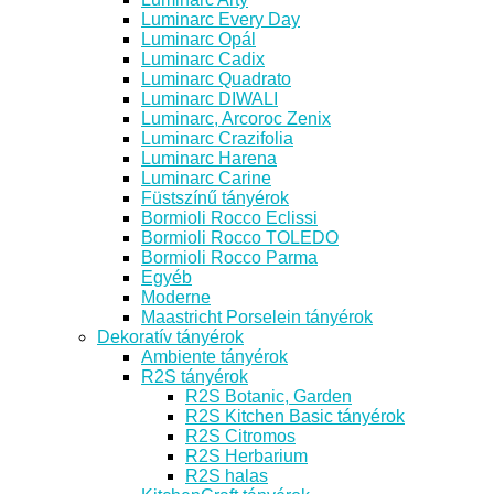
Luminarc Every Day
Luminarc Opál
Luminarc Cadix
Luminarc Quadrato
Luminarc DIWALI
Luminarc, Arcoroc Zenix
Luminarc Crazifolia
Luminarc Harena
Luminarc Carine
Füstszínű tányérok
Bormioli Rocco Eclissi
Bormioli Rocco TOLEDO
Bormioli Rocco Parma
Egyéb
Moderne
Maastricht Porselein tányérok
Dekoratív tányérok
Ambiente tányérok
R2S tányérok
R2S Botanic, Garden
R2S Kitchen Basic tányérok
R2S Citromos
R2S Herbarium
R2S halas