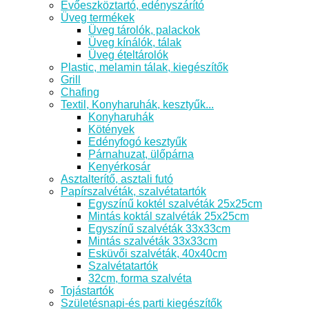
Evőeszköztartó, edényszárító
Üveg termékek
Üveg tárolók, palackok
Üveg kínálók, tálak
Üveg ételtárolók
Plastic, melamin tálak, kiegészítők
Grill
Chafing
Textil, Konyharuhák, kesztyűk...
Konyharuhák
Kötények
Edényfogó kesztyűk
Párnahuzat, ülőpárna
Kenyérkosár
Asztalterítő, asztali futó
Papírszalvéták, szalvétatartók
Egyszínű koktél szalvéták 25x25cm
Mintás koktál szalvéták 25x25cm
Egyszínű szalvéták 33x33cm
Mintás szalvéták 33x33cm
Esküvői szalvéták, 40x40cm
Szalvétatartók
32cm, forma szalvéta
Tojástartók
Születésnapi-és parti kiegészítők