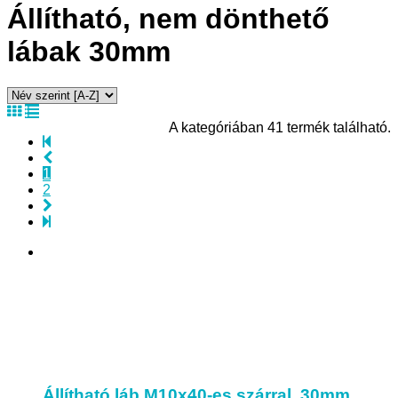
Állítható, nem dönthető
lábak 30mm
A kategóriában 41 termék található.
1
2
Állítható láb M10x40-es szárral, 30mm