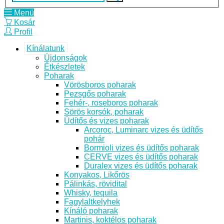
Menü
Kosár
Profil
Kínálatunk
Újdonságok
Étkészletek
Poharak
Vörösboros poharak
Pezsgős poharak
Fehér-, roseboros poharak
Sörös korsók, poharak
Üdítős és vizes poharak
Arcoroc, Luminarc vizes és üdítős
pohár
Bormioli vizes és üdítős poharak
CERVE vizes és üdítős poharak
Duralex vizes és üdítős poharak
Konyakos, Likőrös
Pálinkás, rövidital
Whisky, tequila
Fagylaltkelyhek
Kínáló poharak
Martinis, koktélos poharak