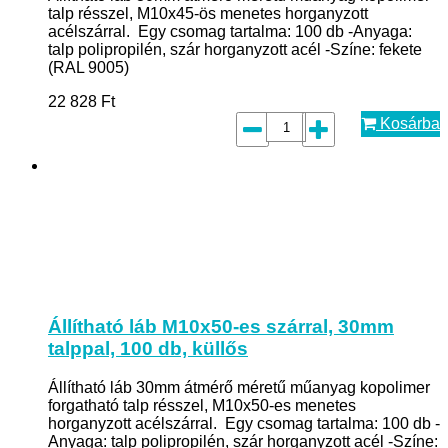
talp résszel, M10x45-ös menetes horganyzott
acélszárral. Egy csomag tartalma: 100 db -Anyaga:
talp polipropilén, szár horganyzott acél -Színe: fekete
(RAL 9005)
22 828
Ft
Kosárba
Állítható láb M10x50-es szárral, 30mm
talppal, 100 db, küllős
Állítható láb 30mm átmérő méretű műanyag kopolimer
forgatható talp résszel, M10x50-es menetes
horganyzott acélszárral. Egy csomag tartalma: 100 db -
Anyaga: talp polipropilén, szár horganyzott acél -Színe: