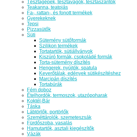
Tésztagépek, tésztavágók, tésztaszárítók
Teakanna, teatojás
Fa-, rattan-, és fonott termékek
Gyerekeknek
Tepsi
Pizzasütők
Süti
Sütemény sütőformák
Szilikon termékek
Tortatartók, sütiállványok
Kiszúró formák, csokoládé formák
Torta-sütemény díszítés
Hengerek, nyújtók, spatula
Keverőtálak, edények sütikészítéshez
Marcipán díszítés
Tortabúrák
Fém doboz
Ételhordók, termoszok, utazópoharak
Koktél-Bár
Táska
Lábtörlők, portörlők
Szeméttárolók, szemeteszsák
Fürdőszoba, vasalás
Hamutartók, asztali kiegészítők
Vázák