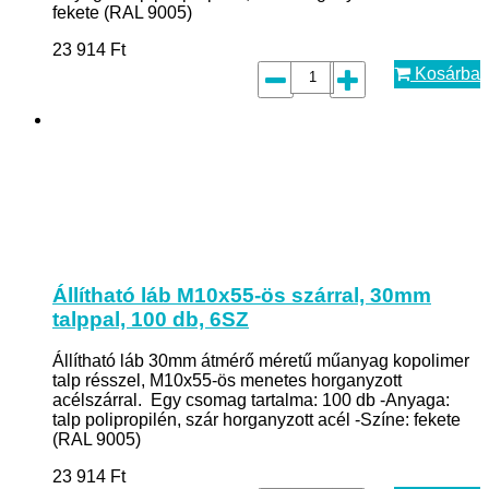
fekete (RAL 9005)
23 914
Ft
Kosárba
Állítható láb M10x55-ös szárral, 30mm
talppal, 100 db, 6SZ
Állítható láb 30mm átmérő méretű műanyag kopolimer
talp résszel, M10x55-ös menetes horganyzott
acélszárral. Egy csomag tartalma: 100 db -Anyaga:
talp polipropilén, szár horganyzott acél -Színe: fekete
(RAL 9005)
23 914
Ft