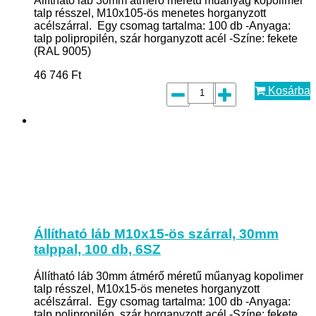
Állítható láb 30mm átmérő méretű műanyag kopolimer
talp résszel, M10x105-ös menetes horganyzott
acélszárral. Egy csomag tartalma: 100 db -Anyaga:
talp polipropilén, szár horganyzott acél -Színe: fekete
(RAL 9005)
46 746
Ft
Kosárba
Állítható láb M10x15-ös szárral, 30mm
talppal, 100 db, 6SZ
Állítható láb 30mm átmérő méretű műanyag kopolimer
talp résszel, M10x15-ös menetes horganyzott
acélszárral. Egy csomag tartalma: 100 db -Anyaga:
talp polipropilén, szár horganyzott acél -Színe: fekete