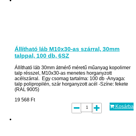
Állítható láb M10x30-as szárral, 30mm
talppal, 100 db, 6SZ
Állítható láb 30mm átmérő méretű műanyag kopolimer
talp résszel, M10x30-as menetes horganyzott
acélszárral. Egy csomag tartalma: 100 db -Anyaga:
talp polipropilén, szár horganyzott acél -Színe: fekete
(RAL 9005)
19 568
Ft
Kosárba