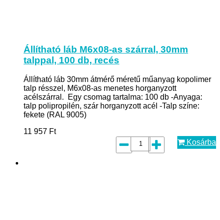
Állítható láb M6x08-as szárral, 30mm
talppal, 100 db, recés
Állítható láb 30mm átmérő méretű műanyag kopolimer
talp résszel, M6x08-as menetes horganyzott
acélszárral. Egy csomag tartalma: 100 db -Anyaga:
talp polipropilén, szár horganyzott acél -Talp színe:
fekete (RAL 9005)
11 957
Ft
Kosárba