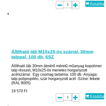
Kosárba
Állítható láb M10x25-ös szárral, 30mm
talppal, 100 db, 6SZ
Állítható láb 30mm átmérő méretű műanyag kopolimer
talp résszel, M10x25-ös menetes horganyzott
acélszárral. Egy csomag tartalma: 100 db -Anyaga:
talp polipropilén, szár horganyzott acél -Színe: fekete
(RAL 9005)
19 570
Ft
Kosárba