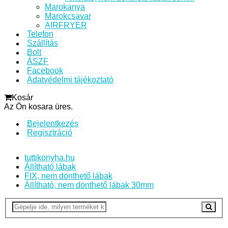
Marokanya
Marokcsavar
AIRFRYER
Telefon
Szállítás
Bolt
ÁSZF
Facebook
Adatvédelmi tájékoztató
Kosár
Az Ön kosara üres.
Bejelentkezés
Regisztráció
tuttikonyha.hu
Állítható lábak
FIX, nem dönthető lábak
Állítható, nem dönthető lábak 30mm