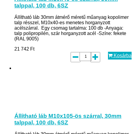
talppal, 100 db, 6SZ
Állítható láb 30mm átmérő méretű műanyag kopolimer
talp résszel, M10x40-es menetes horganyzott
acélszárral. Egy csomag tartalma: 100 db -Anyaga:
talp polipropilén, szár horganyzott acél -Színe: fekete
(RAL 9005)
21 742
Ft
Kosárba
Állítható láb M10x105-ös szárral, 30mm
talppal, 100 db, 6SZ