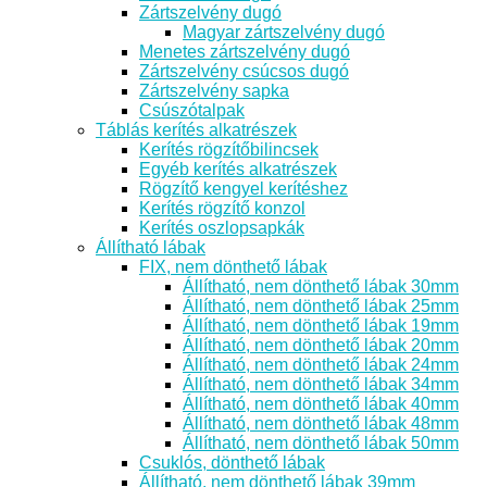
Zártszelvény dugó
Magyar zártszelvény dugó
Menetes zártszelvény dugó
Zártszelvény csúcsos dugó
Zártszelvény sapka
Csúszótalpak
Táblás kerítés alkatrészek
Kerítés rögzítőbilincsek
Egyéb kerítés alkatrészek
Rögzítő kengyel kerítéshez
Kerítés rögzítő konzol
Kerítés oszlopsapkák
Állítható lábak
FIX, nem dönthető lábak
Állítható, nem dönthető lábak 30mm
Állítható, nem dönthető lábak 25mm
Állítható, nem dönthető lábak 19mm
Állítható, nem dönthető lábak 20mm
Állítható, nem dönthető lábak 24mm
Állítható, nem dönthető lábak 34mm
Állítható, nem dönthető lábak 40mm
Állítható, nem dönthető lábak 48mm
Állítható, nem dönthető lábak 50mm
Csuklós, dönthető lábak
Állítható, nem dönthető lábak 39mm