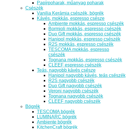
Papírpoharak, műanyag poharak
Csészék
Vanilia Kerámia csészék, bögrék
Kávés, mokkás, espresso csésze
Ambiente mokkás, espresso csészék
Bormioli mokkás, espresso csészék
Duo Gift mokkás, espresso csészék
Hanipol mokkás, espresso csészék
R2S mokkás, espresso csészék
TESCOMA mokkás, espresso
csészék
Tognana mokkás, espresso csészék
CLEEF espresso csészék
Teás, nagyobb kávés csésze
Hanipol nagyobb kávés, teás csészék
R2S nagyobb csészék
Duo Gift nagyobb csészék
Veroni nagyobb csészék
Tognana nagyobb csészék
CLEEF nagyobb csészék
Bögrék
TESCOMA bögrék
LUMINARC bögrék
Ambiente bögrék
KitchenCraft bögrék