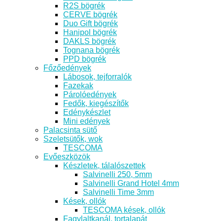
R2S bögrék
CERVE bögrék
Duo Gift bögrék
Hanipol bögrék
DAKLS bögrék
Tognana bögrék
PPD bögrék
Főzőedények
Lábosok, tejforralók
Fazekak
Párolóedények
Fedők, kiegészítők
Edénykészlet
Mini edények
Palacsinta sütő
Szeletsütők, wok
TESCOMA
Evőeszközök
Készletek, tálalószettek
Salvinelli 250, 5mm
Salvinelli Grand Hotel 4mm
Salvinelli Time 3mm
Kések, ollók
TESCOMA kések, ollók
Fagylaltkanál, tortalapát