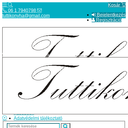
Kosár
06 1 7940798
Bejelentkezés
tuttikonyha@gmail.com
Regisztráció
06 1 7940798
tuttikonyha@gmail.com
Telefon
Szállítás
Bolt
ÁSZF
Facebook
Adatvédelmi tájékoztató