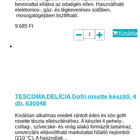
bevonattal ellátva az odaégés ellen. Használható
elektromos-, gáz- és légkeveréses sütőben,
mosogatógépben tisztítható.
9 685
Ft
Kosárba
TESCOMA DELÍCIA Gofri rosette készítő, 4
db, 630048
Kiválóan alkalmas eredeti rántott édes és sós gofri
rosette tészta elkészítéséhez. A készlet 4 pehely-,
csillag-, szívecske- és virág alakú formázót tartalmaz,
univerzális eltávolítható markolattal hőálló nejlonból
(210 °C). A használati…