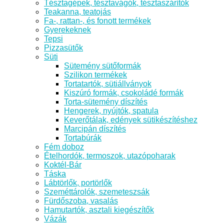
Tésztagépek, tésztavágók, tésztaszárítók
Teakanna, teatojás
Fa-, rattan-, és fonott termékek
Gyerekeknek
Tepsi
Pizzasütők
Süti
Sütemény sütőformák
Szilikon termékek
Tortatartók, sütiállványok
Kiszúró formák, csokoládé formák
Torta-sütemény díszítés
Hengerek, nyújtók, spatula
Keverőtálak, edények sütikészítéshez
Marcipán díszítés
Tortabúrák
Fém doboz
Ételhordók, termoszok, utazópoharak
Koktél-Bár
Táska
Lábtörlők, portörlők
Szeméttárolók, szemeteszsák
Fürdőszoba, vasalás
Hamutartók, asztali kiegészítők
Vázák