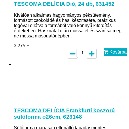
TESCOMA DELÍCIA Dió, 24 db, 631452
Kiválóan alkalmas hagyományos péksütemény,
formázott csokoládé és has. készítésére, praktikus
fogóval ellátva a formából való könnyű kifordítás
érdekében. Használat után mossa el és szárítsa meg,
ne mossa mosogatógépben.
3 275
Ft
Kosárba
TESCOMA DELÍCIA Frankfurti koszorú
sütőforma o26cm, 623148
Sütőforma magasan ellenálló tapadásmentes