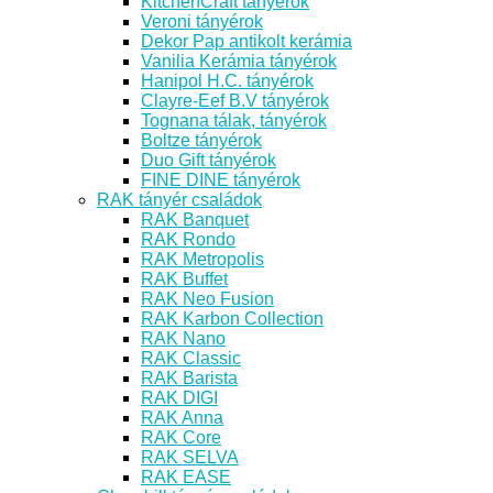
KitchenCraft tányérok
Veroni tányérok
Dekor Pap antikolt kerámia
Vanilia Kerámia tányérok
Hanipol H.C. tányérok
Clayre-Eef B.V tányérok
Tognana tálak, tányérok
Boltze tányérok
Duo Gift tányérok
FINE DINE tányérok
RAK tányér családok
RAK Banquet
RAK Rondo
RAK Metropolis
RAK Buffet
RAK Neo Fusion
RAK Karbon Collection
RAK Nano
RAK Classic
RAK Barista
RAK DIGI
RAK Anna
RAK Core
RAK SELVA
RAK EASE