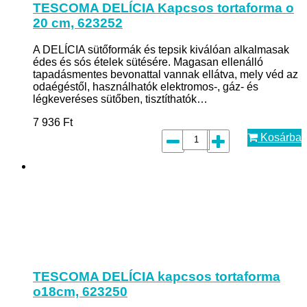
TESCOMA DELÍCIA Kapcsos tortaforma o
20 cm, 623252
A DELÍCIA sütőformák és tepsik kiválóan alkalmasak
édes és sós ételek sütésére. Magasan ellenálló
tapadásmentes bevonattal vannak ellátva, mely véd az
odaégéstől, használhatók elektromos-, gáz- és
légkeveréses sütőben, tisztíthatók…
7 936
Ft
Kosárba
TESCOMA DELÍCIA kapcsos tortaforma
o18cm, 623250