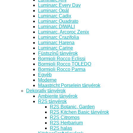
Luminarc Every Day
Luminarc Opál
Luminarc Cadix
Luminarc Quadrato
Luminarc DIWALI
Luminarc, Arcoroc Zenix
Luminarc Crazifolia
Luminarc Harena
Luminarc Carine
Füstszínű tányérok
Bormioli Rocco Eclissi
Bormioli Rocco TOLEDO
Bormioli Rocco Parma
Egyéb
Moderne
Maastricht Porselein tányérok
Dekoratív tányérok
Ambiente tányérok
R2S tányérok
R2S Botanic, Garden
R2S Kitchen Basic tányérok
R2S Citromos
R2S Herbarium
R2S halas