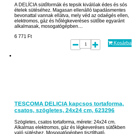
A DELÍCIA sütőformák és tepsik kiválóak édes és sós
ételek sütéséhez. Magasan ellenálló tapadásmentes
bevonattal vannak ellátva, mely véd az odaégés ellen,
elektromos, gáz és hőlégkeveréses sütőbe egyaránt
alkalmasak, mosogatógépben…
6 771
Ft
Kosárba
TESCOMA DELICIA kapcsos tortaforma,
csatos, szögletes, 24x24 cm, 623296
Szögletes, csatos tortaforma, mérete: 24x24 cm.
Alkalmas elektromos, gáz és légkeveréses sütőkben
való sütéshez. Mosogatógépben tisztítható.