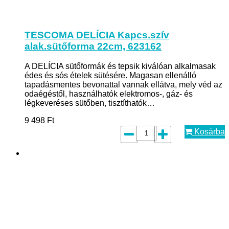
TESCOMA DELÍCIA Kapcs.szív
alak.sütőforma 22cm, 623162
A DELÍCIA sütőformák és tepsik kiválóan alkalmasak
édes és sós ételek sütésére. Magasan ellenálló
tapadásmentes bevonattal vannak ellátva, mely véd az
odaégéstől, használhatók elektromos-, gáz- és
légkeveréses sütőben, tisztíthatók…
9 498
Ft
Kosárba