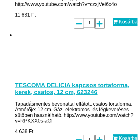
http://www.youtube.com/watch?v=czxjVei6x4o
11 631
Ft
Kosárba
TESCOMA DELICIA kapcsos tortaforma,
kerek, csatos, 12 cm, 623246
Tapadásmentes bevonattal ellátott, csatos tortaforma.
Átmérője: 12 cm. Gáz- elektromos- és légkeveréses
sütőben használható. http://www.youtube.com/watch?
v=RPKXX0s-aGI
4 638
Ft
Kosárba