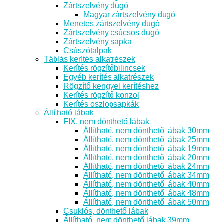
Zártszelvény dugó
Magyar zártszelvény dugó
Menetes zártszelvény dugó
Zártszelvény csúcsos dugó
Zártszelvény sapka
Csúszótalpak
Táblás kerítés alkatrészek
Kerítés rögzítőbilincsek
Egyéb kerítés alkatrészek
Rögzítő kengyel kerítéshez
Kerítés rögzítő konzol
Kerítés oszlopsapkák
Állítható lábak
FIX, nem dönthető lábak
Állítható, nem dönthető lábak 30mm
Állítható, nem dönthető lábak 25mm
Állítható, nem dönthető lábak 19mm
Állítható, nem dönthető lábak 20mm
Állítható, nem dönthető lábak 24mm
Állítható, nem dönthető lábak 34mm
Állítható, nem dönthető lábak 40mm
Állítható, nem dönthető lábak 48mm
Állítható, nem dönthető lábak 50mm
Csuklós, dönthető lábak
Állítható, nem dönthető lábak 39mm