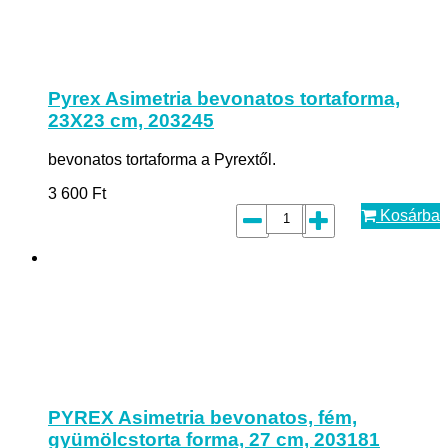
Pyrex Asimetria bevonatos tortaforma,
23X23 cm, 203245
bevonatos tortaforma a Pyrextől.
3 600
Ft
Kosárba
PYREX Asimetria bevonatos, fém,
gyümölcstorta forma, 27 cm, 203181