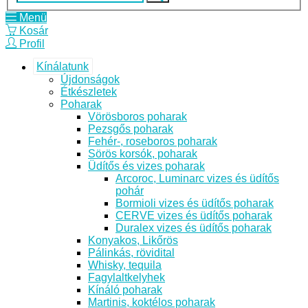
Menü
Kosár
Profil
Kínálatunk
Újdonságok
Étkészletek
Poharak
Vörösboros poharak
Pezsgős poharak
Fehér-, roseboros poharak
Sörös korsók, poharak
Üdítős és vizes poharak
Arcoroc, Luminarc vizes és üdítős
pohár
Bormioli vizes és üdítős poharak
CERVE vizes és üdítős poharak
Duralex vizes és üdítős poharak
Konyakos, Likőrös
Pálinkás, rövidital
Whisky, tequila
Fagylaltkelyhek
Kínáló poharak
Martinis, koktélos poharak