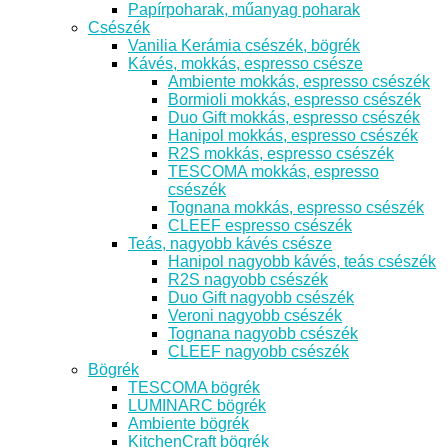
Papírpoharak, műanyag poharak
Csészék
Vanilia Kerámia csészék, bögrék
Kávés, mokkás, espresso csésze
Ambiente mokkás, espresso csészék
Bormioli mokkás, espresso csészék
Duo Gift mokkás, espresso csészék
Hanipol mokkás, espresso csészék
R2S mokkás, espresso csészék
TESCOMA mokkás, espresso
csészék
Tognana mokkás, espresso csészék
CLEEF espresso csészék
Teás, nagyobb kávés csésze
Hanipol nagyobb kávés, teás csészék
R2S nagyobb csészék
Duo Gift nagyobb csészék
Veroni nagyobb csészék
Tognana nagyobb csészék
CLEEF nagyobb csészék
Bögrék
TESCOMA bögrék
LUMINARC bögrék
Ambiente bögrék
KitchenCraft bögrék