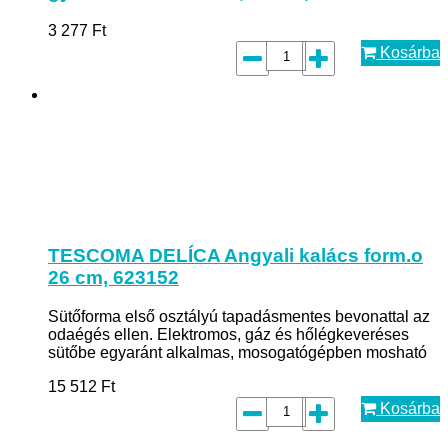
3 277
Ft
Kosárba
TESCOMA DELÍCA Angyali kalács form.o
26 cm, 623152
Sütőforma első osztályú tapadásmentes bevonattal az
odaégés ellen. Elektromos, gáz és hőlégkeveréses
sütőbe egyaránt alkalmas, mosogatógépben mosható
15 512
Ft
Kosárba