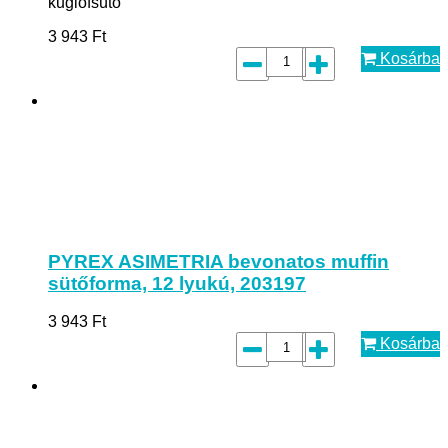
kuglófsütő
3 943
Ft
Kosárba
PYREX ASIMETRIA bevonatos muffin
sütőforma, 12 lyukú, 203197
3 943
Ft
Kosárba