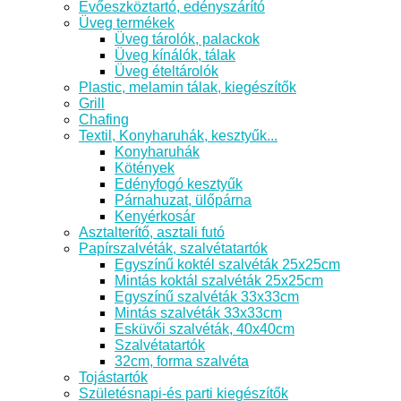
Evőeszköztartó, edényszárító
Üveg termékek
Üveg tárolók, palackok
Üveg kínálók, tálak
Üveg ételtárolók
Plastic, melamin tálak, kiegészítők
Grill
Chafing
Textil, Konyharuhák, kesztyűk...
Konyharuhák
Kötények
Edényfogó kesztyűk
Párnahuzat, ülőpárna
Kenyérkosár
Asztalterítő, asztali futó
Papírszalvéták, szalvétatartók
Egyszínű koktél szalvéták 25x25cm
Mintás koktál szalvéták 25x25cm
Egyszínű szalvéták 33x33cm
Mintás szalvéták 33x33cm
Esküvői szalvéták, 40x40cm
Szalvétatartók
32cm, forma szalvéta
Tojástartók
Születésnapi-és parti kiegészítők