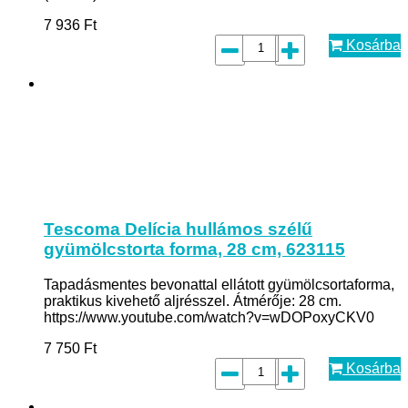
7 936
Ft
Kosárba
Tescoma Delícia hullámos szélű
gyümölcstorta forma, 28 cm, 623115
Tapadásmentes bevonattal ellátott gyümölcsortaforma,
praktikus kivehető aljrésszel. Átmérője: 28 cm.
https://www.youtube.com/watch?v=wDOPoxyCKV0
7 750
Ft
Kosárba