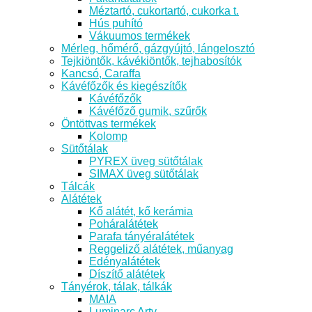
Méztartó, cukortartó, cukorka t.
Hús puhító
Vákuumos termékek
Mérleg, hőmérő, gázgyújtó, lángelosztó
Tejkiöntők, kávékiöntők, tejhabosítók
Kancsó, Caraffa
Kávéfőzők és kiegészítők
Kávéfőzők
Kávéfőző gumik, szűrők
Öntöttvas termékek
Kolomp
Sütőtálak
PYREX üveg sütőtálak
SIMAX üveg sütőtálak
Tálcák
Alátétek
Kő alátét, kő kerámia
Poháralátétek
Parafa tányéralátétek
Reggeliző alátétek, műanyag
Edényalátétek
Díszítő alátétek
Tányérok, tálak, tálkák
MAIA
Luminarc Arty