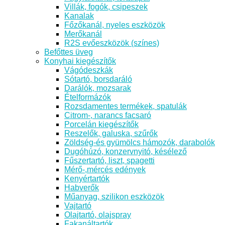
Villák, fogók, csipeszek
Kanalak
Főzőkanál, nyeles eszközök
Merőkanál
R2S evőeszközök (színes)
Befőttes üveg
Konyhai kiegészítők
Vágódeszkák
Sótartó, borsdaráló
Darálók, mozsarak
Ételformázók
Rozsdamentes termékek, spatulák
Citrom-, narancs facsaró
Porcelán kiegészítők
Reszelők, galuska, szűrők
Zöldség-és gyümölcs hámozók, darabolók
Dugóhúzó, konzervnyitó, késélező
Fűszertartó, liszt, spagetti
Mérő-,mércés edények
Kenyértartók
Habverők
Műanyag, szilikon eszközök
Vajtartó
Olajtartó, olajspray
Fakanáltartók