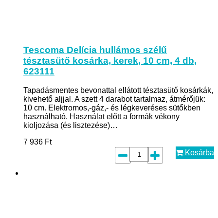
Tescoma Delícia hullámos szélű
tésztasütő kosárka, kerek, 10 cm, 4 db,
623111
Tapadásmentes bevonattal ellátott tésztasütő kosárkák,
kivehető aljjal. A szett 4 darabot tartalmaz, átmérőjük:
10 cm. Elektromos,-gáz,- és légkeveréses sütőkben
használható. Használat előtt a formák vékony
kioljozása (és lisztezése)…
7 936
Ft
Kosárba