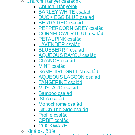
Churchill tányér családok
Churchill tányérok
BARLEY WHITE család
DUCK EGG BLUE család
BERRY RED család
PEPPERCORN GREY család
CORNFLOWER BLUE család
PETAL PINK család
LAVENDER család
BLUEBERRY család
AQUEOUS BAYOU család
ORANGE család
MINT család
SAMPHIRE GREEN család
AQUEOUS LAGOON család
TANGERINE család
MUSTARD család
Bamboo család
ISLA család
Monochrome család
Bit On The Side család
Profile család
ORBIT család
COOKWARE
Kínálók, Büfé