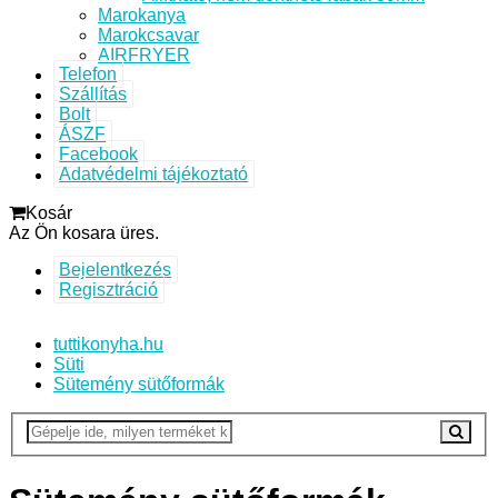
Marokanya
Marokcsavar
AIRFRYER
Telefon
Szállítás
Bolt
ÁSZF
Facebook
Adatvédelmi tájékoztató
Kosár
Az Ön kosara üres.
Bejelentkezés
Regisztráció
tuttikonyha.hu
Süti
Sütemény sütőformák