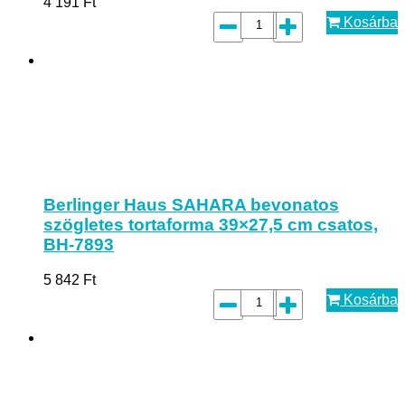
4 191
Ft
Kosárba
Berlinger Haus SAHARA bevonatos
szögletes tortaforma 39×27,5 cm csatos,
BH-7893
5 842
Ft
Kosárba