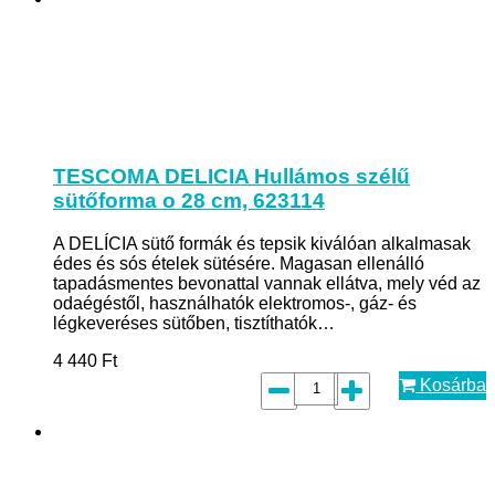
TESCOMA DELICIA Hullámos szélű
sütőforma o 28 cm, 623114
A DELÍCIA sütő formák és tepsik kiválóan alkalmasak
édes és sós ételek sütésére. Magasan ellenálló
tapadásmentes bevonattal vannak ellátva, mely véd az
odaégéstől, használhatók elektromos-, gáz- és
légkeveréses sütőben, tisztíthatók…
4 440
Ft
Kosárba