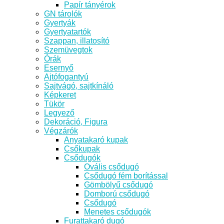
Papír tányérok
GN tárolók
Gyertyák
Gyertyatartók
Szappan, illatosító
Szemüvegtok
Órák
Esernyő
Ajtófogantyú
Sajtvágó, sajtkínáló
Képkeret
Tükör
Legyező
Dekoráció, Figura
Végzárók
Anyatakaró kupak
Csőkupak
Csődugók
Ovális csődugó
Csődugó fém borítással
Gömbölyű csődugó
Domború csődugó
Csődugó
Menetes csődugók
Furattakaró dugó