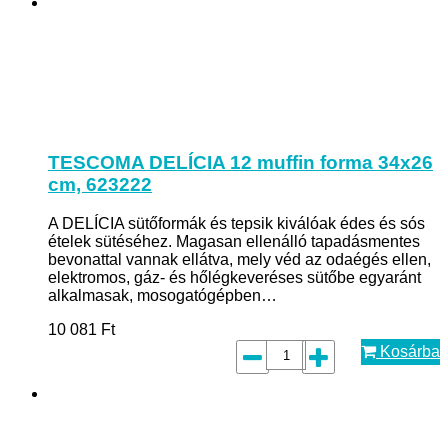
TESCOMA DELÍCIA 12 muffin forma 34x26
cm, 623222
A DELÍCIA sütőformák és tepsik kiválóak édes és sós
ételek sütéséhez. Magasan ellenálló tapadásmentes
bevonattal vannak ellátva, mely véd az odaégés ellen,
elektromos, gáz- és hőlégkeveréses sütőbe egyaránt
alkalmasak, mosogatógépben…
10 081
Ft
Kosárba