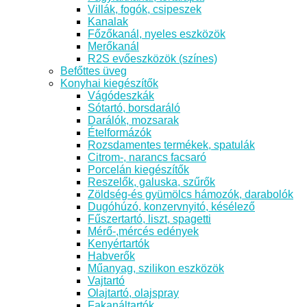
Villák, fogók, csipeszek
Kanalak
Főzőkanál, nyeles eszközök
Merőkanál
R2S evőeszközök (színes)
Befőttes üveg
Konyhai kiegészítők
Vágódeszkák
Sótartó, borsdaráló
Darálók, mozsarak
Ételformázók
Rozsdamentes termékek, spatulák
Citrom-, narancs facsaró
Porcelán kiegészítők
Reszelők, galuska, szűrők
Zöldség-és gyümölcs hámozók, darabolók
Dugóhúzó, konzervnyitó, késélező
Fűszertartó, liszt, spagetti
Mérő-,mércés edények
Kenyértartók
Habverők
Műanyag, szilikon eszközök
Vajtartó
Olajtartó, olajspray
Fakanáltartók