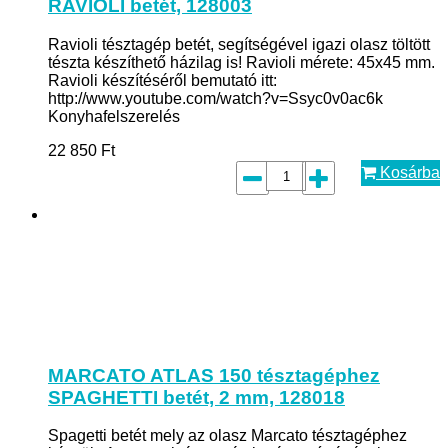
RAVIOLI betét, 128003
Ravioli tésztagép betét, segítségével igazi olasz töltött
tészta készíthető házilag is! Ravioli mérete: 45x45 mm.
Ravioli készítéséről bemutató itt:
http://www.youtube.com/watch?v=Ssyc0v0ac6k
Konyhafelszerelés
22 850
Ft
Kosárba
MARCATO ATLAS 150 tésztagéphez
SPAGHETTI betét, 2 mm, 128018
Spagetti betét mely az olasz Marcato tésztagéphez