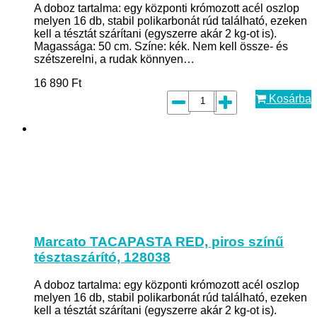
A doboz tartalma: egy központi krómozott acél oszlop
melyen 16 db, stabil polikarbonát rúd található, ezeken
kell a tésztát szárítani (egyszerre akár 2 kg-ot is).
Magassága: 50 cm. Színe: kék. Nem kell össze- és
szétszerelni, a rudak könnyen…
16 890
Ft
Kosárba
Marcato TACAPASTA RED, piros színű
tésztaszárító, 128038
A doboz tartalma: egy központi krómozott acél oszlop
melyen 16 db, stabil polikarbonát rúd található, ezeken
kell a tésztát szárítani (egyszerre akár 2 kg-ot is).