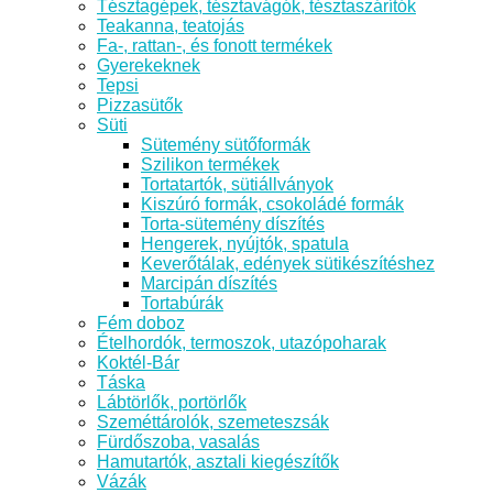
Tésztagépek, tésztavágók, tésztaszárítók
Teakanna, teatojás
Fa-, rattan-, és fonott termékek
Gyerekeknek
Tepsi
Pizzasütők
Süti
Sütemény sütőformák
Szilikon termékek
Tortatartók, sütiállványok
Kiszúró formák, csokoládé formák
Torta-sütemény díszítés
Hengerek, nyújtók, spatula
Keverőtálak, edények sütikészítéshez
Marcipán díszítés
Tortabúrák
Fém doboz
Ételhordók, termoszok, utazópoharak
Koktél-Bár
Táska
Lábtörlők, portörlők
Szeméttárolók, szemeteszsák
Fürdőszoba, vasalás
Hamutartók, asztali kiegészítők
Vázák