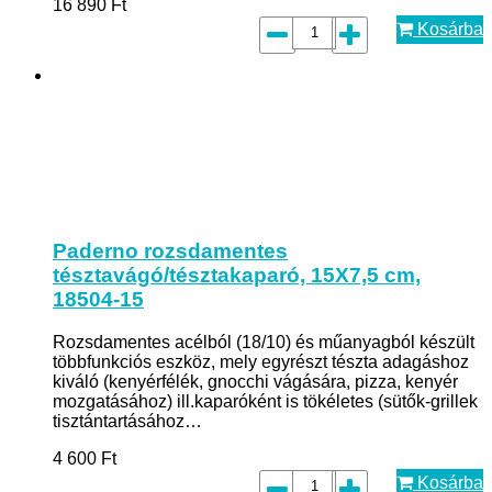
16 890
Ft
Kosárba
Paderno rozsdamentes
tésztavágó/tésztakaparó, 15X7,5 cm,
18504-15
Rozsdamentes acélból (18/10) és műanyagból készült
többfunkciós eszköz, mely egyrészt tészta adagáshoz
kiváló (kenyérfélék, gnocchi vágására, pizza, kenyér
mozgatásához) ill.kaparóként is tökéletes (sütők-grillek
tisztántartásához…
4 600
Ft
Kosárba