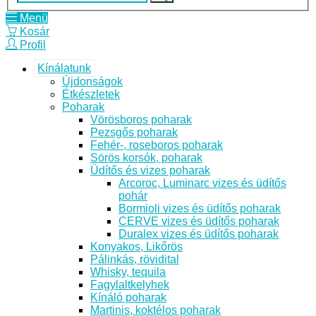
Menü
Kosár
Profil
Kínálatunk
Újdonságok
Étkészletek
Poharak
Vörösboros poharak
Pezsgős poharak
Fehér-, roseboros poharak
Sörös korsók, poharak
Üdítős és vizes poharak
Arcoroc, Luminarc vizes és üdítős
pohár
Bormioli vizes és üdítős poharak
CERVE vizes és üdítős poharak
Duralex vizes és üdítős poharak
Konyakos, Likőrös
Pálinkás, rövidital
Whisky, tequila
Fagylaltkelyhek
Kínáló poharak
Martinis, koktélos poharak