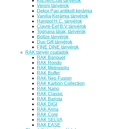
KitchenCraft tányérok
Veroni tányérok
Dekor Pap antikolt kerámia
Vanilia Kerámia tányérok
Hanipol H.C. tányérok
Clayre-Eef B.V tányérok
Tognana tálak, tányérok
Boltze tányérok
Duo Gift tányérok
FINE DINE tányérok
RAK tányér családok
RAK Banquet
RAK Rondo
RAK Metropolis
RAK Buffet
RAK Neo Fusion
RAK Karbon Collection
RAK Nano
RAK Classic
RAK Barista
RAK DIGI
RAK Anna
RAK Core
RAK SELVA
RAK EASE