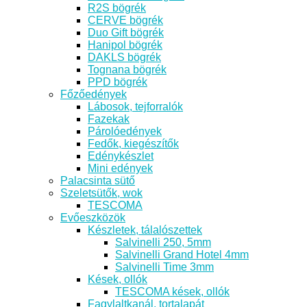
R2S bögrék
CERVE bögrék
Duo Gift bögrék
Hanipol bögrék
DAKLS bögrék
Tognana bögrék
PPD bögrék
Főzőedények
Lábosok, tejforralók
Fazekak
Párolóedények
Fedők, kiegészítők
Edénykészlet
Mini edények
Palacsinta sütő
Szeletsütők, wok
TESCOMA
Evőeszközök
Készletek, tálalószettek
Salvinelli 250, 5mm
Salvinelli Grand Hotel 4mm
Salvinelli Time 3mm
Kések, ollók
TESCOMA kések, ollók
Fagylaltkanál, tortalapát