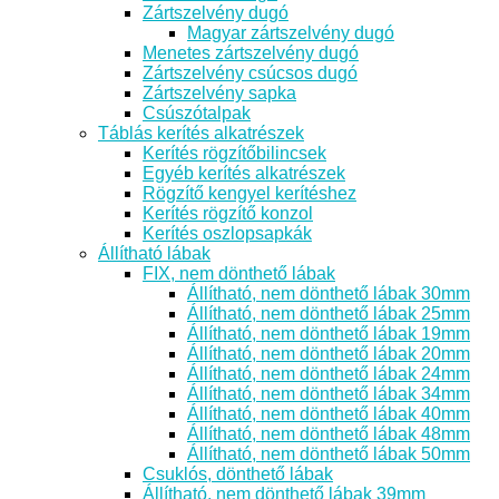
Zártszelvény dugó
Magyar zártszelvény dugó
Menetes zártszelvény dugó
Zártszelvény csúcsos dugó
Zártszelvény sapka
Csúszótalpak
Táblás kerítés alkatrészek
Kerítés rögzítőbilincsek
Egyéb kerítés alkatrészek
Rögzítő kengyel kerítéshez
Kerítés rögzítő konzol
Kerítés oszlopsapkák
Állítható lábak
FIX, nem dönthető lábak
Állítható, nem dönthető lábak 30mm
Állítható, nem dönthető lábak 25mm
Állítható, nem dönthető lábak 19mm
Állítható, nem dönthető lábak 20mm
Állítható, nem dönthető lábak 24mm
Állítható, nem dönthető lábak 34mm
Állítható, nem dönthető lábak 40mm
Állítható, nem dönthető lábak 48mm
Állítható, nem dönthető lábak 50mm
Csuklós, dönthető lábak
Állítható, nem dönthető lábak 39mm