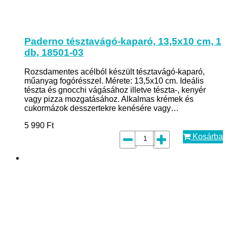
Paderno tésztavágó-kaparó, 13,5x10 cm, 1
db, 18501-03
Rozsdamentes acélból készült tésztavágó-kaparó,
műanyag fogórésszel. Mérete: 13,5x10 cm. Ideális
tészta és gnocchi vágásához illetve tészta-, kenyér
vagy pizza mozgatásához. Alkalmas krémek és
cukormázok desszertekre kenésére vagy…
5 990
Ft
Kosárba