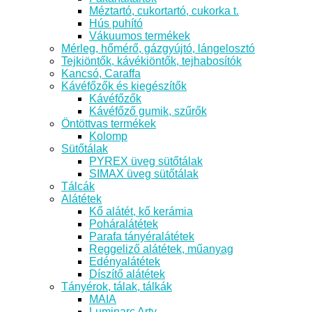
Méztartó, cukortartó, cukorka t.
Hús puhító
Vákuumos termékek
Mérleg, hőmérő, gázgyújtó, lángelosztó
Tejkiöntők, kávékiöntők, tejhabosítók
Kancsó, Caraffa
Kávéfőzők és kiegészítők
Kávéfőzők
Kávéfőző gumik, szűrők
Öntöttvas termékek
Kolomp
Sütőtálak
PYREX üveg sütőtálak
SIMAX üveg sütőtálak
Tálcák
Alátétek
Kő alátét, kő kerámia
Poháralátétek
Parafa tányéralátétek
Reggeliző alátétek, műanyag
Edényalátétek
Díszítő alátétek
Tányérok, tálak, tálkák
MAIA
Luminarc Arty