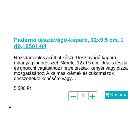
Paderno tésztavágó-kaparó, 12x9,5 cm, 1
db,18501-04
Rozsdamentes acélból készült tésztavágó-kaparó,
műanyag fogórésszel. Mérete: 12x9,5 cm. Ideális tészta
és gnocchi vágásához illetve tészta-, kenyér vagy pizza
mozgatásához. Alkalmas krémek és cukormázok
desszertekre kenésére vagy…
5 500
Ft
Kosárba