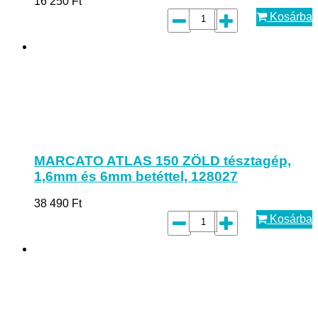
16 250
Ft
Kosárba
MARCATO ATLAS 150 ZÖLD tésztagép,
1,6mm és 6mm betéttel, 128027
38 490
Ft
Kosárba