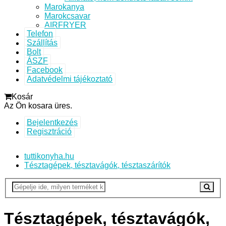
Marokanya
Marokcsavar
AIRFRYER
Telefon
Szállítás
Bolt
ÁSZF
Facebook
Adatvédelmi tájékoztató
Kosár
Az Ön kosara üres.
Bejelentkezés
Regisztráció
tuttikonyha.hu
Tésztagépek, tésztavágók, tésztaszárítók
Tésztagépek, tésztavágók,