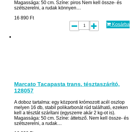
Magassága: 50 cm. Színe: piros Nem kell össze- és
szétszerelni, a rudak könnyen…
16 890
Ft
Kosárba
Marcato Tacapasta trans. tésztaszárító,
128057
A doboz tartalma: egy központi krómozott acél oszlop
melyen 16 db, stabil polikarbonát rúd található, ezeken
kell a tésztát szárítani (egyszerre akár 2 kg-ot is).
Magassága: 50 cm. Színe: áttetsző. Nem kell össze- és
szétszerelni, a rudak…