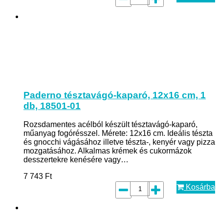
Paderno tésztavágó-kaparó, 12x16 cm, 1
db, 18501-01
Rozsdamentes acélból készült tésztavágó-kaparó,
műanyag fogórésszel. Mérete: 12x16 cm. Ideális tészta
és gnocchi vágásához illetve tészta-, kenyér vagy pizza
mozgatásához. Alkalmas krémek és cukormázok
desszertekre kenésére vagy…
7 743
Ft
Kosárba