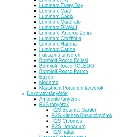
Luminarc Every Day
Luminarc Opál
Luminarc Cadix
Luminarc Quadrato
Luminarc DIWALI
Luminarc, Arcoroc Zenix
Luminarc Crazifolia
Luminarc Harena
Luminarc Carine
Füstszínű tányérok
Bormioli Rocco Eclissi
Bormioli Rocco TOLEDO
Bormioli Rocco Parma
Egyéb
Moderne
Maastricht Porselein tányérok
Dekoratív tányérok
Ambiente tányérok
R2S tányérok
R2S Botanic, Garden
R2S Kitchen Basic tányérok
R2S Citromos
R2S Herbarium
R2S halas