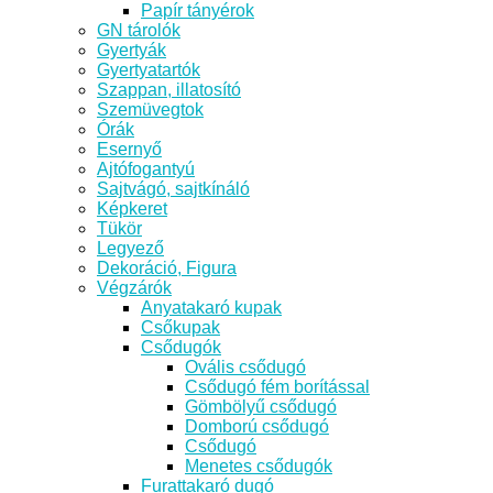
Papír tányérok
GN tárolók
Gyertyák
Gyertyatartók
Szappan, illatosító
Szemüvegtok
Órák
Esernyő
Ajtófogantyú
Sajtvágó, sajtkínáló
Képkeret
Tükör
Legyező
Dekoráció, Figura
Végzárók
Anyatakaró kupak
Csőkupak
Csődugók
Ovális csődugó
Csődugó fém borítással
Gömbölyű csődugó
Domború csődugó
Csődugó
Menetes csődugók
Furattakaró dugó