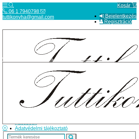
Kosár
06 1 7940798
Bejelentkezés
tuttikonyha@gmail.com
Regisztráció
06 1 7940798
tuttikonyha@gmail.com
Telefon
Szállítás
Bolt
ÁSZF
Facebook
Adatvédelmi tájékoztató