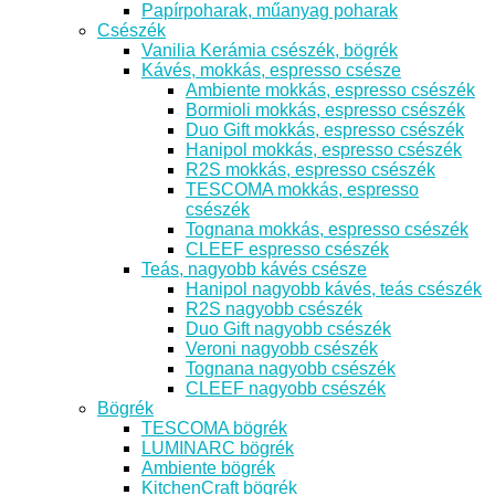
Papírpoharak, műanyag poharak
Csészék
Vanilia Kerámia csészék, bögrék
Kávés, mokkás, espresso csésze
Ambiente mokkás, espresso csészék
Bormioli mokkás, espresso csészék
Duo Gift mokkás, espresso csészék
Hanipol mokkás, espresso csészék
R2S mokkás, espresso csészék
TESCOMA mokkás, espresso
csészék
Tognana mokkás, espresso csészék
CLEEF espresso csészék
Teás, nagyobb kávés csésze
Hanipol nagyobb kávés, teás csészék
R2S nagyobb csészék
Duo Gift nagyobb csészék
Veroni nagyobb csészék
Tognana nagyobb csészék
CLEEF nagyobb csészék
Bögrék
TESCOMA bögrék
LUMINARC bögrék
Ambiente bögrék
KitchenCraft bögrék