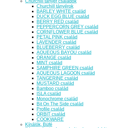
Churchill tányér családok
Churchill tányérok
BARLEY WHITE család
DUCK EGG BLUE család
BERRY RED család
PEPPERCORN GREY család
CORNFLOWER BLUE család
PETAL PINK család
LAVENDER család
BLUEBERRY család
AQUEOUS BAYOU család
ORANGE család
MINT család
SAMPHIRE GREEN család
AQUEOUS LAGOON család
TANGERINE család
MUSTARD család
Bamboo család
ISLA család
Monochrome család
Bit On The Side család
Profile család
ORBIT család
COOKWARE
Kínálók, Büfé