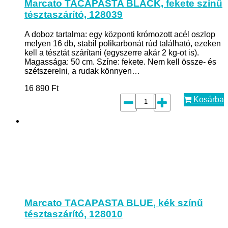
Marcato TACAPASTA BLACK, fekete színű
tésztaszárító, 128039
A doboz tartalma: egy központi krómozott acél oszlop
melyen 16 db, stabil polikarbonát rúd található, ezeken
kell a tésztát szárítani (egyszerre akár 2 kg-ot is).
Magassága: 50 cm. Színe: fekete. Nem kell össze- és
szétszerelni, a rudak könnyen…
16 890
Ft
Kosárba
Marcato TACAPASTA BLUE, kék színű
tésztaszárító, 128010