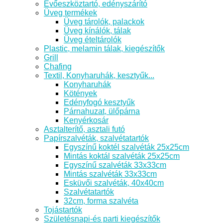
Evőeszköztartó, edényszárító
Üveg termékek
Üveg tárolók, palackok
Üveg kínálók, tálak
Üveg ételtárolók
Plastic, melamin tálak, kiegészítők
Grill
Chafing
Textil, Konyharuhák, kesztyűk...
Konyharuhák
Kötények
Edényfogó kesztyűk
Párnahuzat, ülőpárna
Kenyérkosár
Asztalterítő, asztali futó
Papírszalvéták, szalvétatartók
Egyszínű koktél szalvéták 25x25cm
Mintás koktál szalvéták 25x25cm
Egyszínű szalvéták 33x33cm
Mintás szalvéták 33x33cm
Esküvői szalvéták, 40x40cm
Szalvétatartók
32cm, forma szalvéta
Tojástartók
Születésnapi-és parti kiegészítők