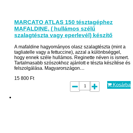
MARCATO ATLAS 150 tésztagéphez
MAFALDINE, ( hullámos szélű
szalagtészta vagy eperlevél) készítő
A mafaldine hagyományos olasz szalagtészta (mint a
tagliatelle vagy a fettuccine), azzal a különbséggel,
hogy ennek széle hullámos. Reginette néven is ismert.
Tartalmasabb szószokhoz ajánlott e tészta készítése és
felszolgálása. Magyarországon…
15 800
Ft
Kosárba