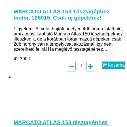
MARCATO ATLAS 150 Tésztagéphez
motor, 128015, Csak új gépekhez!
Figyelem ! A motor hajtótengelyén 4db borda található,
ami a most kapható Marcato Atlas 150 tésztagépekhez
illeszkedik, de a korábban forgalmazott gépeken csak
2db horony van a tengelycsatlakozásnál, így nem
szerelhető fel rá! Ha meglévő tésztagépéhez…
42 390
Ft
Kosárba
MARCATO ATLAS 150 tésztagéphez