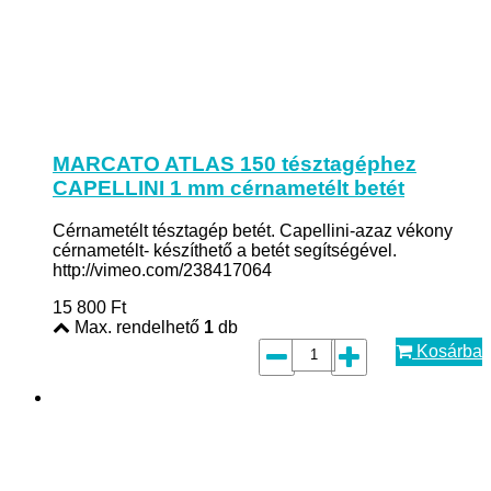
MARCATO ATLAS 150 tésztagéphez
CAPELLINI 1 mm cérnametélt betét
Cérnametélt tésztagép betét. Capellini-azaz vékony
cérnametélt- készíthető a betét segítségével.
http://vimeo.com/238417064
15 800
Ft
Max. rendelhető
1
db
Kosárba