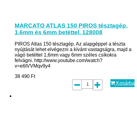
MARCATO ATLAS 150 PIROS tésztagép,
1,6mm és 6mm betéttel, 128008
PIROS Atlas 150 tésztagép. Az alapgéppel a tészta
nyújtását lehet elvégezni a kívánt vastagságra, majd a
vágó betéttel 1,6mm vagy 6mm széles csíkokra
felvágni. http://www.youtube.com/watch?
v=e6tVVMqv9y4
38 490
Ft
Kosárba