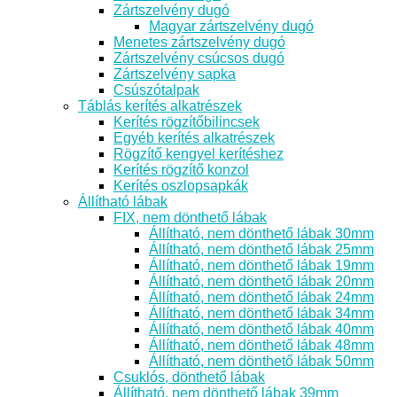
Zártszelvény dugó
Magyar zártszelvény dugó
Menetes zártszelvény dugó
Zártszelvény csúcsos dugó
Zártszelvény sapka
Csúszótalpak
Táblás kerítés alkatrészek
Kerítés rögzítőbilincsek
Egyéb kerítés alkatrészek
Rögzítő kengyel kerítéshez
Kerítés rögzítő konzol
Kerítés oszlopsapkák
Állítható lábak
FIX, nem dönthető lábak
Állítható, nem dönthető lábak 30mm
Állítható, nem dönthető lábak 25mm
Állítható, nem dönthető lábak 19mm
Állítható, nem dönthető lábak 20mm
Állítható, nem dönthető lábak 24mm
Állítható, nem dönthető lábak 34mm
Állítható, nem dönthető lábak 40mm
Állítható, nem dönthető lábak 48mm
Állítható, nem dönthető lábak 50mm
Csuklós, dönthető lábak
Állítható, nem dönthető lábak 39mm