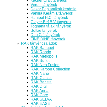
KitchenCraft tányérok
Veroni tányérok
Dekor Pap antikolt kerámia
Vanilia Kerámia tányérok
Hanipol H.C. tányérok
Clayre-Eef B.V tányérok
Tognana tálak, tányérok
Boltze tányérok
Duo Gift tányérok
FINE DINE tányérok
RAK tányér családok
RAK Banquet
RAK Rondo
RAK Metropolis
RAK Buffet
RAK Neo Fusion
RAK Karbon Collection
RAK Nano
RAK Classic
RAK Barista
RAK DIGI
RAK Anna
RAK Core
RAK SELVA
RAK EASE