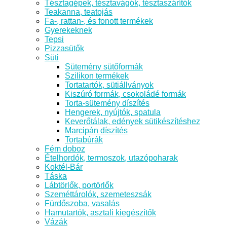
Tésztagépek, tésztavágók, tésztaszárítók
Teakanna, teatojás
Fa-, rattan-, és fonott termékek
Gyerekeknek
Tepsi
Pizzasütők
Süti
Sütemény sütőformák
Szilikon termékek
Tortatartók, sütiállványok
Kiszúró formák, csokoládé formák
Torta-sütemény díszítés
Hengerek, nyújtók, spatula
Keverőtálak, edények sütikészítéshez
Marcipán díszítés
Tortabúrák
Fém doboz
Ételhordók, termoszok, utazópoharak
Koktél-Bár
Táska
Lábtörlők, portörlők
Szeméttárolók, szemeteszsák
Fürdőszoba, vasalás
Hamutartók, asztali kiegészítők
Vázák