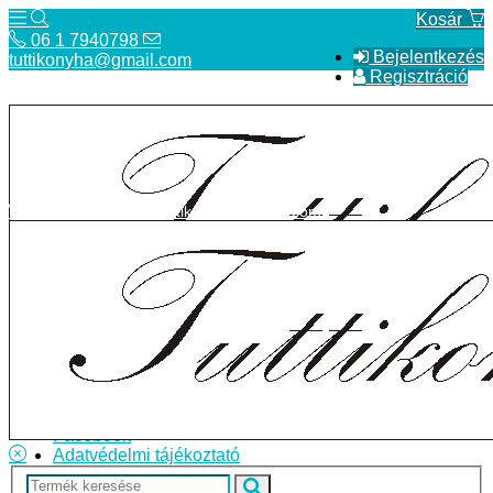
Kosár
06 1 7940798
Bejelentkezés
tuttikonyha@gmail.com
Regisztráció
06 1 7940798
tuttikonyha@gmail.com
Telefon
Szállítás
Bolt
ÁSZF
Facebook
Adatvédelmi tájékoztató