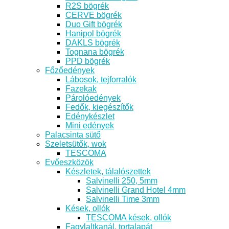
R2S bögrék
CERVE bögrék
Duo Gift bögrék
Hanipol bögrék
DAKLS bögrék
Tognana bögrék
PPD bögrék
Főzőedények
Lábosok, tejforralók
Fazekak
Párolóedények
Fedők, kiegészítők
Edénykészlet
Mini edények
Palacsinta sütő
Szeletsütők, wok
TESCOMA
Evőeszközök
Készletek, tálalószettek
Salvinelli 250, 5mm
Salvinelli Grand Hotel 4mm
Salvinelli Time 3mm
Kések, ollók
TESCOMA kések, ollók
Fagylaltkanál, tortalapát