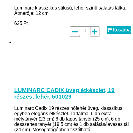
Luminarc klasszikus stílusú, fehér színű salátás tálka.
Átmérője: 12 cm.
625
Ft
Kosárba
LUMINARC CADIX üveg étkészlet, 19
részes, fehér, 501029
Luminarc Cadix 19 részes hófehér üveg, klasszikus
egyben elegáns étkészlet. Tartalma: 6 db extra
mélytányér (23 cm) 6 db lapos tányér (25 cm), 6 db
desszertes tányér (19,5 cm) és 1 db salátás/leveses tál
(24 cm). Mosogatógépben tisztítható.…