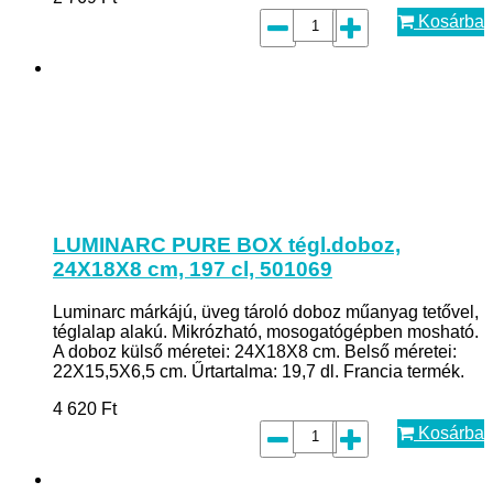
Kosárba
LUMINARC PURE BOX tégl.doboz,
24X18X8 cm, 197 cl, 501069
Luminarc márkájú, üveg tároló doboz műanyag tetővel,
téglalap alakú. Mikrózható, mosogatógépben mosható.
A doboz külső méretei: 24X18X8 cm. Belső méretei:
22X15,5X6,5 cm. Űrtartalma: 19,7 dl. Francia termék.
4 620
Ft
Kosárba