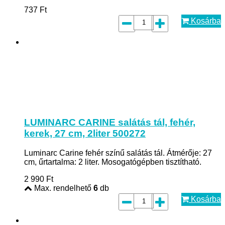
737
Ft
Kosárba
LUMINARC CARINE salátás tál, fehér,
kerek, 27 cm, 2liter 500272
Luminarc Carine fehér színű salátás tál. Átmérője: 27
cm, űrtartalma: 2 liter. Mosogatógépben tisztítható.
2 990
Ft
Max. rendelhető
6
db
Kosárba