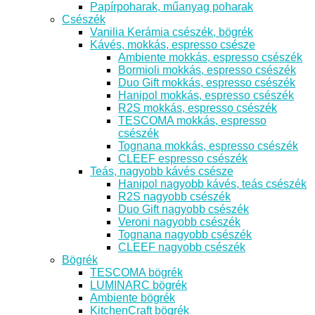
Papírpoharak, műanyag poharak
Csészék
Vanilia Kerámia csészék, bögrék
Kávés, mokkás, espresso csésze
Ambiente mokkás, espresso csészék
Bormioli mokkás, espresso csészék
Duo Gift mokkás, espresso csészék
Hanipol mokkás, espresso csészék
R2S mokkás, espresso csészék
TESCOMA mokkás, espresso
csészék
Tognana mokkás, espresso csészék
CLEEF espresso csészék
Teás, nagyobb kávés csésze
Hanipol nagyobb kávés, teás csészék
R2S nagyobb csészék
Duo Gift nagyobb csészék
Veroni nagyobb csészék
Tognana nagyobb csészék
CLEEF nagyobb csészék
Bögrék
TESCOMA bögrék
LUMINARC bögrék
Ambiente bögrék
KitchenCraft bögrék