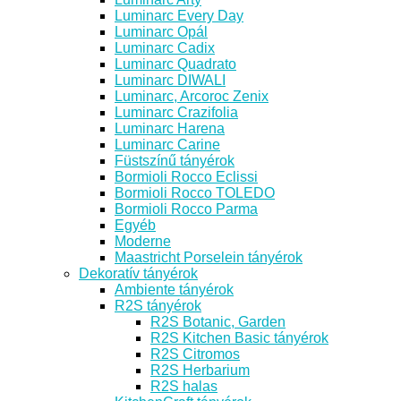
Luminarc Every Day
Luminarc Opál
Luminarc Cadix
Luminarc Quadrato
Luminarc DIWALI
Luminarc, Arcoroc Zenix
Luminarc Crazifolia
Luminarc Harena
Luminarc Carine
Füstszínű tányérok
Bormioli Rocco Eclissi
Bormioli Rocco TOLEDO
Bormioli Rocco Parma
Egyéb
Moderne
Maastricht Porselein tányérok
Dekoratív tányérok
Ambiente tányérok
R2S tányérok
R2S Botanic, Garden
R2S Kitchen Basic tányérok
R2S Citromos
R2S Herbarium
R2S halas