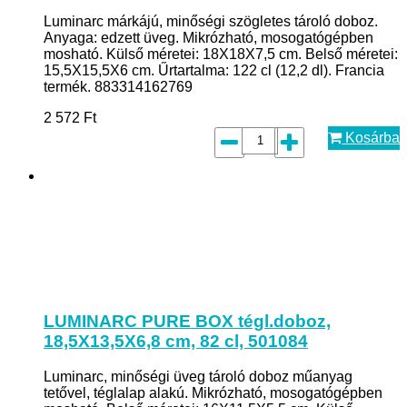
Luminarc márkájú, minőségi szögletes tároló doboz.
Anyaga: edzett üveg. Mikrózható, mosogatógépben
mosható. Külső méretei: 18X18X7,5 cm. Belső méretei:
15,5X15,5X6 cm. Űrtartalma: 122 cl (12,2 dl). Francia
termék. 883314162769
2 572
Ft
Kosárba
LUMINARC PURE BOX tégl.doboz,
18,5X13,5X6,8 cm, 82 cl, 501084
Luminarc, minőségi üveg tároló doboz műanyag
tetővel, téglalap alakú. Mikrózható, mosogatógépben