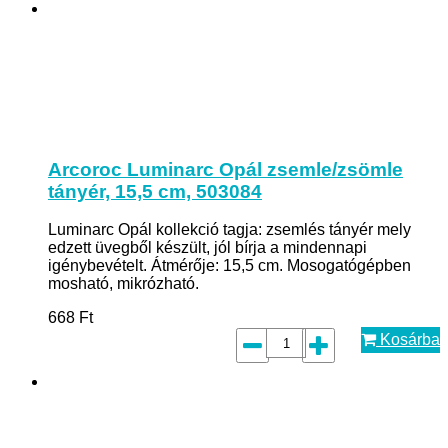
Arcoroc Luminarc Opál zsemle/zsömle
tányér, 15,5 cm, 503084
Luminarc Opál kollekció tagja: zsemlés tányér mely
edzett üvegből készült, jól bírja a mindennapi
igénybevételt. Átmérője: 15,5 cm. Mosogatógépben
mosható, mikrózható.
668
Ft
Kosárba