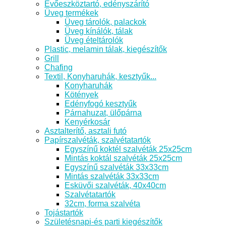
Evőeszköztartó, edényszárító
Üveg termékek
Üveg tárolók, palackok
Üveg kínálók, tálak
Üveg ételtárolók
Plastic, melamin tálak, kiegészítők
Grill
Chafing
Textil, Konyharuhák, kesztyűk...
Konyharuhák
Kötények
Edényfogó kesztyűk
Párnahuzat, ülőpárna
Kenyérkosár
Asztalterítő, asztali futó
Papírszalvéták, szalvétatartók
Egyszínű koktél szalvéták 25x25cm
Mintás koktál szalvéták 25x25cm
Egyszínű szalvéták 33x33cm
Mintás szalvéták 33x33cm
Esküvői szalvéták, 40x40cm
Szalvétatartók
32cm, forma szalvéta
Tojástartók
Születésnapi-és parti kiegészítők