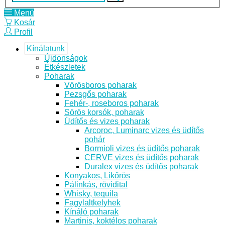
Menü
Kosár
Profil
Kínálatunk
Újdonságok
Étkészletek
Poharak
Vörösboros poharak
Pezsgős poharak
Fehér-, roseboros poharak
Sörös korsók, poharak
Üdítős és vizes poharak
Arcoroc, Luminarc vizes és üdítős
pohár
Bormioli vizes és üdítős poharak
CERVE vizes és üdítős poharak
Duralex vizes és üdítős poharak
Konyakos, Likőrös
Pálinkás, rövidital
Whisky, tequila
Fagylaltkelyhek
Kínáló poharak
Martinis, koktélos poharak