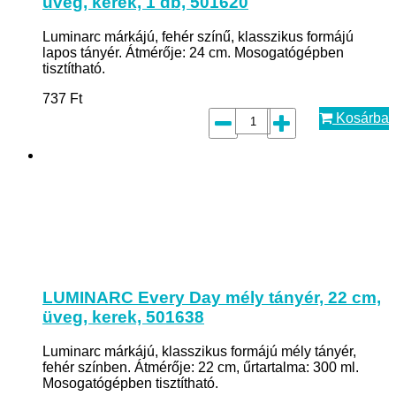
üveg, kerek, 1 db, 501620
Luminarc márkájú, fehér színű, klasszikus formájú
lapos tányér. Átmérője: 24 cm. Mosogatógépben
tisztítható.
737
Ft
Kosárba
LUMINARC Every Day mély tányér, 22 cm,
üveg, kerek, 501638
Luminarc márkájú, klasszikus formájú mély tányér,
fehér színben. Átmérője: 22 cm, űrtartalma: 300 ml.
Mosogatógépben tisztítható.