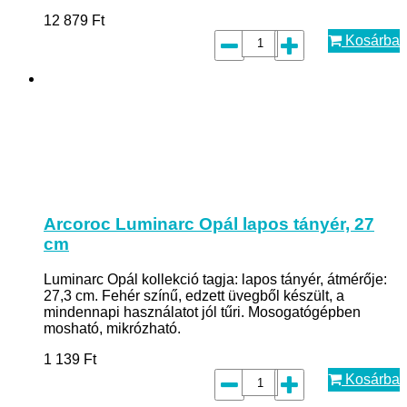
12 879
Ft
Kosárba
Arcoroc Luminarc Opál lapos tányér, 27
cm
Luminarc Opál kollekció tagja: lapos tányér, átmérője:
27,3 cm. Fehér színű, edzett üvegből készült, a
mindennapi használatot jól tűri. Mosogatógépben
mosható, mikrózható.
1 139
Ft
Kosárba