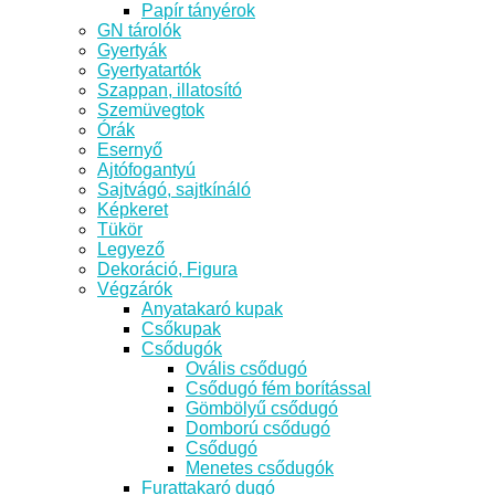
Papír tányérok
GN tárolók
Gyertyák
Gyertyatartók
Szappan, illatosító
Szemüvegtok
Órák
Esernyő
Ajtófogantyú
Sajtvágó, sajtkínáló
Képkeret
Tükör
Legyező
Dekoráció, Figura
Végzárók
Anyatakaró kupak
Csőkupak
Csődugók
Ovális csődugó
Csődugó fém borítással
Gömbölyű csődugó
Domború csődugó
Csődugó
Menetes csődugók
Furattakaró dugó