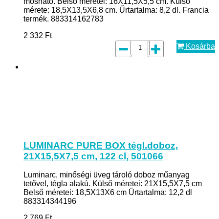
mosható. Belső méretei: 16X11,5X5,5 cm. Külső
mérete: 18,5X13,5X6,8 cm. Űrtartalma: 8,2 dl. Francia
termék. 883314162783
2 332
Ft
Kosárba
LUMINARC PURE BOX tégl.doboz,
21X15,5X7,5 cm, 122 cl, 501066
Luminarc, minőségi üveg tároló doboz műanyag
tetővel, tégla alakú. Külső méretei: 21X15,5X7,5 cm
Belső méretei: 18,5X13X6 cm Űrtartalma: 12,2 dl
883314344196
2 769
Ft