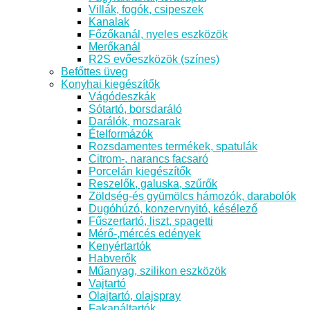
Villák, fogók, csipeszek
Kanalak
Főzőkanál, nyeles eszközök
Merőkanál
R2S evőeszközök (színes)
Befőttes üveg
Konyhai kiegészítők
Vágódeszkák
Sótartó, borsdaráló
Darálók, mozsarak
Ételformázók
Rozsdamentes termékek, spatulák
Citrom-, narancs facsaró
Porcelán kiegészítők
Reszelők, galuska, szűrők
Zöldség-és gyümölcs hámozók, darabolók
Dugóhúzó, konzervnyitó, késélező
Fűszertartó, liszt, spagetti
Mérő-,mércés edények
Kenyértartók
Habverők
Műanyag, szilikon eszközök
Vajtartó
Olajtartó, olajspray
Fakanáltartók