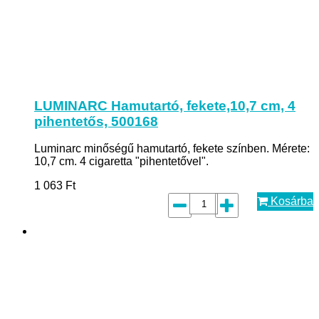
LUMINARC Hamutartó, fekete,10,7 cm, 4
pihentetős, 500168
Luminarc minőségű hamutartó, fekete színben. Mérete:
10,7 cm. 4 cigaretta "pihentetővel".
1 063
Ft
Kosárba