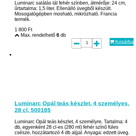
Luminarc salátás tál fehér színben, átmérője: 24 cm,
űrtartalma: 1,5 liter. Ellenálló üvegből készült.
Mosogatógépben mosható, mikrózható. Francia
termék.
1 800
Ft
Max. rendelhető
6
db
Kosárba
Luminarc Opál teás készlet, 4 személyes,
28 cl, 500185
Luminarc Opál teás készlet, 4 személyre. Tartalma: 4
db, egyenként 28 cl-es (280 ml) fehér színű füles
csésze, hozzátartozó 4 db aljjal. Anyaga: edzett üveg.