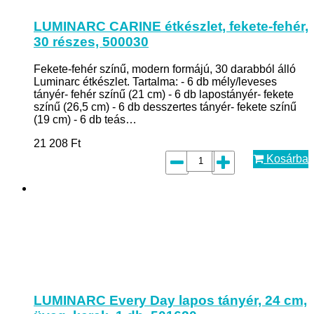
LUMINARC CARINE étkészlet, fekete-fehér,
30 részes, 500030
Fekete-fehér színű, modern formájú, 30 darabból álló
Luminarc étkészlet. Tartalma: - 6 db mély/leveses
tányér- fehér színű (21 cm) - 6 db lapostányér- fekete
színű (26,5 cm) - 6 db desszertes tányér- fekete színű
(19 cm) - 6 db teás…
21 208
Ft
Kosárba
LUMINARC Every Day lapos tányér, 24 cm,