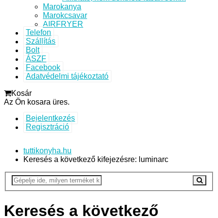
Marokanya
Marokcsavar
AIRFRYER
Telefon
Szállítás
Bolt
ÁSZF
Facebook
Adatvédelmi tájékoztató
Kosár
Az Ön kosara üres.
Bejelentkezés
Regisztráció
tuttikonyha.hu
Keresés a következő kifejezésre: luminarc
Keresés a következő