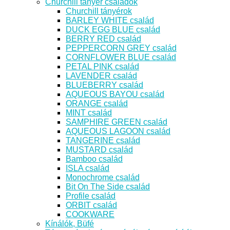
Churchill tányér családok
Churchill tányérok
BARLEY WHITE család
DUCK EGG BLUE család
BERRY RED család
PEPPERCORN GREY család
CORNFLOWER BLUE család
PETAL PINK család
LAVENDER család
BLUEBERRY család
AQUEOUS BAYOU család
ORANGE család
MINT család
SAMPHIRE GREEN család
AQUEOUS LAGOON család
TANGERINE család
MUSTARD család
Bamboo család
ISLA család
Monochrome család
Bit On The Side család
Profile család
ORBIT család
COOKWARE
Kínálók, Büfé