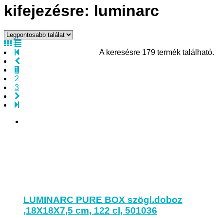
kifejezésre: luminarc
A keresésre 179 termék található.
1
2
3
LUMINARC PURE BOX szögl.doboz
,18X18X7,5 cm, 122 cl, 501036