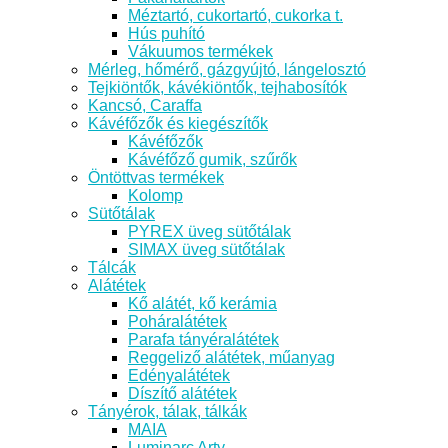
Méztartó, cukortartó, cukorka t.
Hús puhító
Vákuumos termékek
Mérleg, hőmérő, gázgyújtó, lángelosztó
Tejkiöntők, kávékiöntők, tejhabosítók
Kancsó, Caraffa
Kávéfőzők és kiegészítők
Kávéfőzők
Kávéfőző gumik, szűrők
Öntöttvas termékek
Kolomp
Sütőtálak
PYREX üveg sütőtálak
SIMAX üveg sütőtálak
Tálcák
Alátétek
Kő alátét, kő kerámia
Poháralátétek
Parafa tányéralátétek
Reggeliző alátétek, műanyag
Edényalátétek
Díszítő alátétek
Tányérok, tálak, tálkák
MAIA
Luminarc Arty