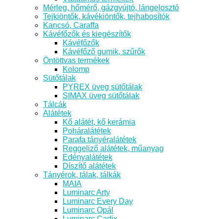
Mérleg, hőmérő, gázgyújtó, lángelosztó
Tejkiöntők, kávékiöntők, tejhabosítók
Kancsó, Caraffa
Kávéfőzők és kiegészítők
Kávéfőzők
Kávéfőző gumik, szűrők
Öntöttvas termékek
Kolomp
Sütőtálak
PYREX üveg sütőtálak
SIMAX üveg sütőtálak
Tálcák
Alátétek
Kő alátét, kő kerámia
Poháralátétek
Parafa tányéralátétek
Reggeliző alátétek, műanyag
Edényalátétek
Díszítő alátétek
Tányérok, tálak, tálkák
MAIA
Luminarc Arty
Luminarc Every Day
Luminarc Opál
Luminarc Cadix