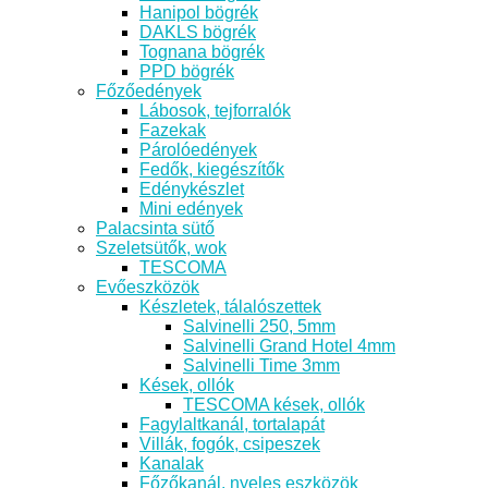
Hanipol bögrék
DAKLS bögrék
Tognana bögrék
PPD bögrék
Főzőedények
Lábosok, tejforralók
Fazekak
Párolóedények
Fedők, kiegészítők
Edénykészlet
Mini edények
Palacsinta sütő
Szeletsütők, wok
TESCOMA
Evőeszközök
Készletek, tálalószettek
Salvinelli 250, 5mm
Salvinelli Grand Hotel 4mm
Salvinelli Time 3mm
Kések, ollók
TESCOMA kések, ollók
Fagylaltkanál, tortalapát
Villák, fogók, csipeszek
Kanalak
Főzőkanál, nyeles eszközök