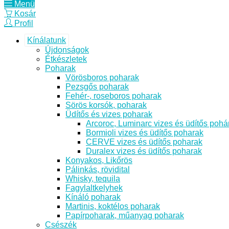
Menü
Kosár
Profil
Kínálatunk
Újdonságok
Étkészletek
Poharak
Vörösboros poharak
Pezsgős poharak
Fehér-, roseboros poharak
Sörös korsók, poharak
Üdítős és vizes poharak
Arcoroc, Luminarc vizes és üdítős pohá
Bormioli vizes és üdítős poharak
CERVE vizes és üdítős poharak
Duralex vizes és üdítős poharak
Konyakos, Likőrös
Pálinkás, rövidital
Whisky, tequila
Fagylaltkelyhek
Kínáló poharak
Martinis, koktélos poharak
Papírpoharak, műanyag poharak
Csészék