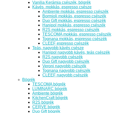
Vanilia Kerámia csészék, bögrék
Kávés, mokkás, espresso csésze
Ambiente mokkás, espresso csészék
Bormioli mokkás, espresso csészék
Duo Gift mokkás, espresso csészék
Hanipol mokkás, espresso csészék
R2S mokkás, espresso csészék
TESCOMA mokkás, espresso csészék
Tognana mokkás, espresso csészék
CLEEF espresso csészék
Teás, nagyobb kávés csésze
Hanipol nagyobb kávés, teás csészék
R2S nagyobb csészék
Duo Gift nagyobb csészék
Veroni nagyobb csészék
Tognana nagyobb csészék
CLEEF nagyobb csészék
Bögrék
TESCOMA bögrék
LUMINARC bögrék
Ambiente bögrék
KitchenCraft bögrék
R2S bögrék
CERVE bögrék
Duo Gift bögrék