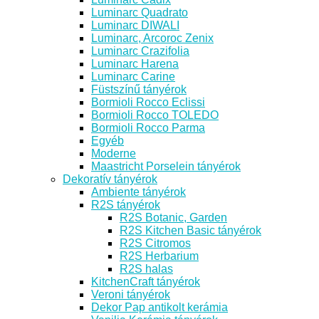
Luminarc Quadrato
Luminarc DIWALI
Luminarc, Arcoroc Zenix
Luminarc Crazifolia
Luminarc Harena
Luminarc Carine
Füstszínű tányérok
Bormioli Rocco Eclissi
Bormioli Rocco TOLEDO
Bormioli Rocco Parma
Egyéb
Moderne
Maastricht Porselein tányérok
Dekoratív tányérok
Ambiente tányérok
R2S tányérok
R2S Botanic, Garden
R2S Kitchen Basic tányérok
R2S Citromos
R2S Herbarium
R2S halas
KitchenCraft tányérok
Veroni tányérok
Dekor Pap antikolt kerámia