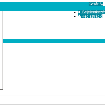
Kosár
Bejelentkezé
Regisztráció