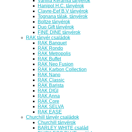
Vanilia Kerámia tányérok
Hanipol H.C. tányérok
Clayre-Eef B.V tányérok
Tognana tálak, tányérok
Boltze tányérok
Duo Gift tányérok
FINE DINE tányérok
RAK tányér családok
RAK Banquet
RAK Rondo
RAK Metropolis
RAK Buffet
RAK Neo Fusion
RAK Karbon Collection
RAK Nano
RAK Classic
RAK Barista
RAK DIGI
RAK Anna
RAK Core
RAK SELVA
RAK EASE
Churchill tányér családok
Churchill tányérok
BARLEY WHITE család