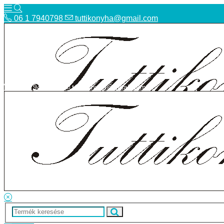
06 1 7940798
tuttikonyha@gmail.com
06 1 7940798
tuttikonyha@gmail.com
Telefon
Szállítás
Bolt
ÁSZF
Facebook
Adatvédelmi tájékoztató