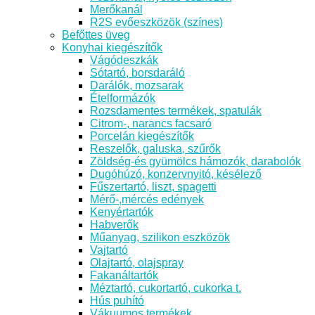
Merőkanál
R2S evőeszközök (színes)
Befőttes üveg
Konyhai kiegészítők
Vágódeszkák
Sótartó, borsdaráló
Darálók, mozsarak
Ételformázók
Rozsdamentes termékek, spatulák
Citrom-, narancs facsaró
Porcelán kiegészítők
Reszelők, galuska, szűrők
Zöldség-és gyümölcs hámozók, darabolók
Dugóhúzó, konzervnyitó, késélező
Fűszertartó, liszt, spagetti
Mérő-,mércés edények
Kenyértartók
Habverők
Műanyag, szilikon eszközök
Vajtartó
Olajtartó, olajspray
Fakanáltartók
Méztartó, cukortartó, cukorka t.
Hús puhító
Vákuumos termékek