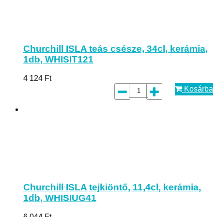
Churchill ISLA teás csésze, 34cl, kerámia,
1db, WHISIT121
4 124
Ft
Kosárba
Churchill ISLA tejkiöntő, 11,4cl, kerámia,
1db, WHISIUG41
6 044
Ft