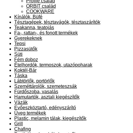
Profile család
ORBIT család
COOKWARE
Kínálók, Büfé
Tésztagépek, tésztavágók, tésztaszárítók
Teakanna, teatojás
Fa-, rattan-, és fonott termékek
Gyerekeknek
Tepsi
Pizzasütők
Süti
Fém doboz
Ételhordók, termoszok, utazópoharak
Koktél-Bár
Táska
Lábtörlők, portörlők
Szeméttárolók, szemeteszsák
Fürdőszoba, vasalás
Hamutartók, asztali kiegészítők
Vázák
Evőeszköztartó, edényszárító
Üveg termékek
Plastic, melamin tálak, kiegészítők
Grill
Chafing