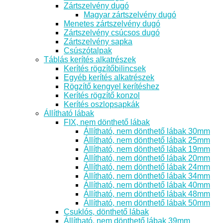
Zártszelvény dugó
Magyar zártszelvény dugó
Menetes zártszelvény dugó
Zártszelvény csúcsos dugó
Zártszelvény sapka
Csúszótalpak
Táblás kerítés alkatrészek
Kerítés rögzítőbilincsek
Egyéb kerítés alkatrészek
Rögzítő kengyel kerítéshez
Kerítés rögzítő konzol
Kerítés oszlopsapkák
Állítható lábak
FIX, nem dönthető lábak
Állítható, nem dönthető lábak 30mm
Állítható, nem dönthető lábak 25mm
Állítható, nem dönthető lábak 19mm
Állítható, nem dönthető lábak 20mm
Állítható, nem dönthető lábak 24mm
Állítható, nem dönthető lábak 34mm
Állítható, nem dönthető lábak 40mm
Állítható, nem dönthető lábak 48mm
Állítható, nem dönthető lábak 50mm
Csuklós, dönthető lábak
Állítható, nem dönthető lábak 39mm