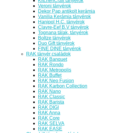
KitchenCraft tányérok
Veroni tányérok
Dekor Pap antikolt kerámia
Vanilia Kerámia tányérok
Hanipol H.C. tányérok
Clayre-Eef B.V tányérok
Tognana tálak, tányérok
Boltze tányérok
Duo Gift tányérok
FINE DINE tányérok
RAK tányér családok
RAK Banquet
RAK Rondo
RAK Metropolis
RAK Buffet
RAK Neo Fusion
RAK Karbon Collection
RAK Nano
RAK Classic
RAK Barista
RAK DIGI
RAK Anna
RAK Core
RAK SELVA
RAK EASE