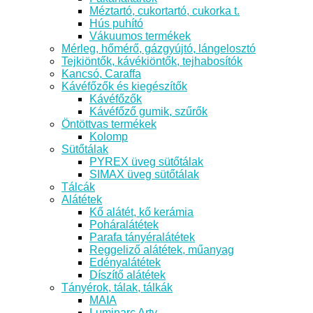
Méztartó, cukortartó, cukorka t.
Hús puhító
Vákuumos termékek
Mérleg, hőmérő, gázgyújtó, lángelosztó
Tejkiöntők, kávékiöntők, tejhabosítók
Kancsó, Caraffa
Kávéfőzők és kiegészítők
Kávéfőzők
Kávéfőző gumik, szűrők
Öntöttvas termékek
Kolomp
Sütőtálak
PYREX üveg sütőtálak
SIMAX üveg sütőtálak
Tálcák
Alátétek
Kő alátét, kő kerámia
Poháralátétek
Parafa tányéralátétek
Reggeliző alátétek, műanyag
Edényalátétek
Díszítő alátétek
Tányérok, tálak, tálkák
MAIA
Luminarc Arty