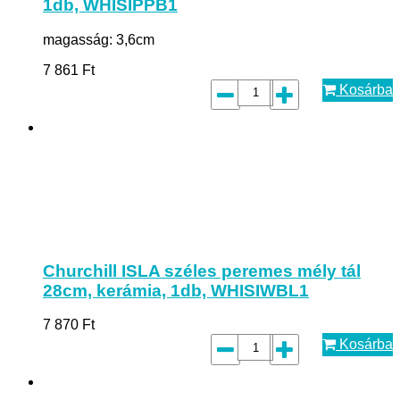
1db, WHISIPPB1
magasság: 3,6cm
7 861
Ft
Kosárba
Churchill ISLA széles peremes mély tál
28cm, kerámia, 1db, WHISIWBL1
7 870
Ft
Kosárba