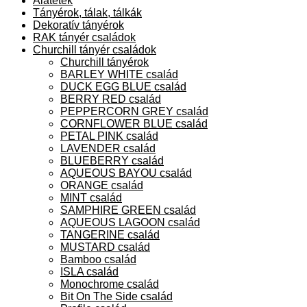
Alátétek
Tányérok, tálak, tálkák
Dekoratív tányérok
RAK tányér családok
Churchill tányér családok
Churchill tányérok
BARLEY WHITE család
DUCK EGG BLUE család
BERRY RED család
PEPPERCORN GREY család
CORNFLOWER BLUE család
PETAL PINK család
LAVENDER család
BLUEBERRY család
AQUEOUS BAYOU család
ORANGE család
MINT család
SAMPHIRE GREEN család
AQUEOUS LAGOON család
TANGERINE család
MUSTARD család
Bamboo család
ISLA család
Monochrome család
Bit On The Side család