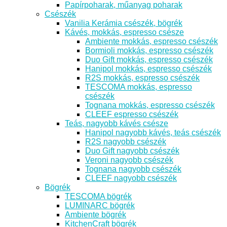
Papírpoharak, műanyag poharak
Csészék
Vanilia Kerámia csészék, bögrék
Kávés, mokkás, espresso csésze
Ambiente mokkás, espresso csészék
Bormioli mokkás, espresso csészék
Duo Gift mokkás, espresso csészék
Hanipol mokkás, espresso csészék
R2S mokkás, espresso csészék
TESCOMA mokkás, espresso
csészék
Tognana mokkás, espresso csészék
CLEEF espresso csészék
Teás, nagyobb kávés csésze
Hanipol nagyobb kávés, teás csészék
R2S nagyobb csészék
Duo Gift nagyobb csészék
Veroni nagyobb csészék
Tognana nagyobb csészék
CLEEF nagyobb csészék
Bögrék
TESCOMA bögrék
LUMINARC bögrék
Ambiente bögrék
KitchenCraft bögrék