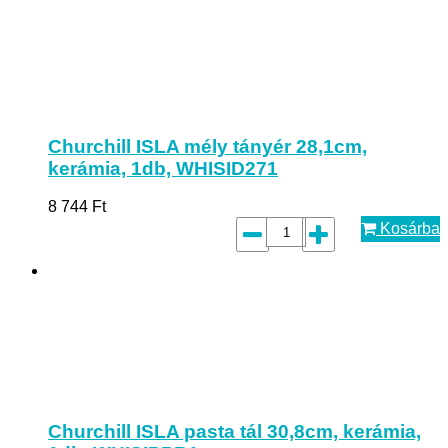
Churchill ISLA mély tányér 28,1cm,
kerámia, 1db, WHISID271
8 744
Ft
Kosárba
Churchill ISLA pasta tál 30,8cm, kerámia,