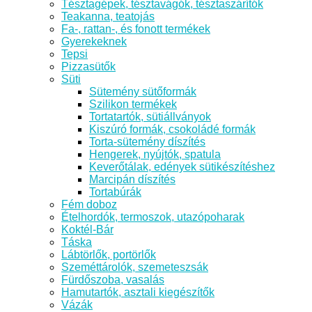
Tésztagépek, tésztavágók, tésztaszárítók
Teakanna, teatojás
Fa-, rattan-, és fonott termékek
Gyerekeknek
Tepsi
Pizzasütők
Süti
Sütemény sütőformák
Szilikon termékek
Tortatartók, sütiállványok
Kiszúró formák, csokoládé formák
Torta-sütemény díszítés
Hengerek, nyújtók, spatula
Keverőtálak, edények sütikészítéshez
Marcipán díszítés
Tortabúrák
Fém doboz
Ételhordók, termoszok, utazópoharak
Koktél-Bár
Táska
Lábtörlők, portörlők
Szeméttárolók, szemeteszsák
Fürdőszoba, vasalás
Hamutartók, asztali kiegészítők
Vázák