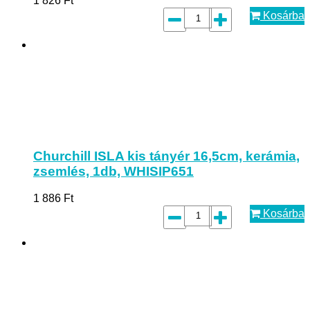
1 826
Ft
Kosárba
Churchill ISLA kis tányér 16,5cm, kerámia,
zsemlés, 1db, WHISIP651
1 886
Ft
Kosárba