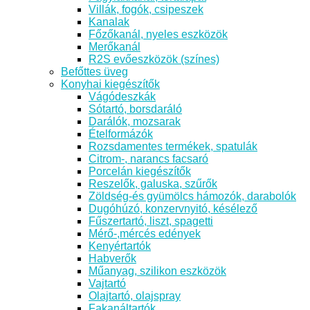
Villák, fogók, csipeszek
Kanalak
Főzőkanál, nyeles eszközök
Merőkanál
R2S evőeszközök (színes)
Befőttes üveg
Konyhai kiegészítők
Vágódeszkák
Sótartó, borsdaráló
Darálók, mozsarak
Ételformázók
Rozsdamentes termékek, spatulák
Citrom-, narancs facsaró
Porcelán kiegészítők
Reszelők, galuska, szűrők
Zöldség-és gyümölcs hámozók, darabolók
Dugóhúzó, konzervnyitó, késélező
Fűszertartó, liszt, spagetti
Mérő-,mércés edények
Kenyértartók
Habverők
Műanyag, szilikon eszközök
Vajtartó
Olajtartó, olajspray
Fakanáltartók