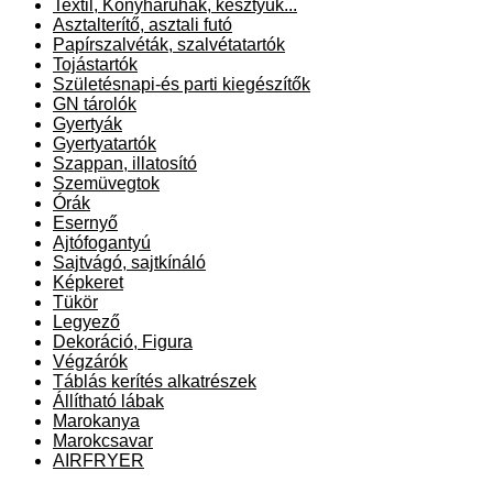
Textil, Konyharuhák, kesztyűk...
Asztalterítő, asztali futó
Papírszalvéták, szalvétatartók
Tojástartók
Születésnapi-és parti kiegészítők
GN tárolók
Gyertyák
Gyertyatartók
Szappan, illatosító
Szemüvegtok
Órák
Esernyő
Ajtófogantyú
Sajtvágó, sajtkínáló
Képkeret
Tükör
Legyező
Dekoráció, Figura
Végzárók
Táblás kerítés alkatrészek
Állítható lábak
Marokanya
Marokcsavar
AIRFRYER