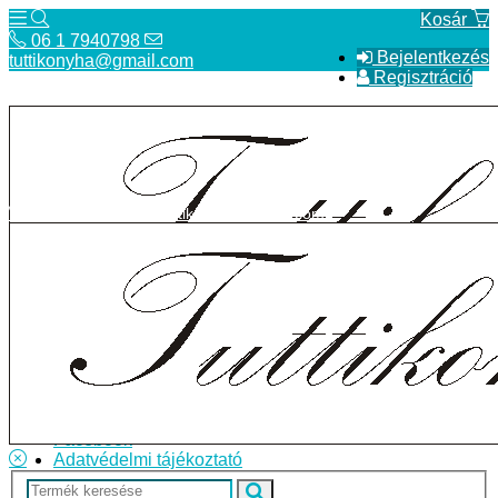
Kosár
06 1 7940798
Bejelentkezés
tuttikonyha@gmail.com
Regisztráció
06 1 7940798
tuttikonyha@gmail.com
Telefon
Szállítás
Bolt
ÁSZF
Facebook
Adatvédelmi tájékoztató