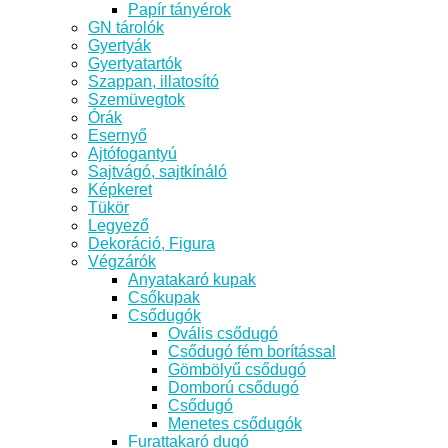
Papír tányérok
GN tárolók
Gyertyák
Gyertyatartók
Szappan, illatosító
Szemüvegtok
Órák
Esernyő
Ajtófogantyú
Sajtvágó, sajtkínáló
Képkeret
Tükör
Legyező
Dekoráció, Figura
Végzárók
Anyatakaró kupak
Csőkupak
Csődugók
Ovális csődugó
Csődugó fém borítással
Gömbölyű csődugó
Domború csődugó
Csődugó
Menetes csődugók
Furattakaró dugó