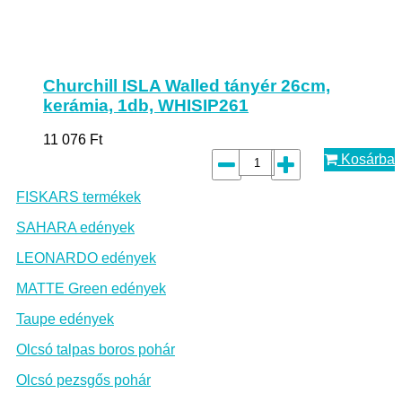
Churchill ISLA Walled tányér 26cm,
kerámia, 1db, WHISIP261
11 076
Ft
Kosárba
FISKARS termékek
SAHARA edények
LEONARDO edények
MATTE Green edények
Taupe edények
Olcsó talpas boros pohár
Olcsó pezsgős pohár