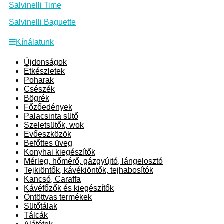
Salvinelli Time
Salvinelli Baguette
Kínálatunk
Újdonságok
Étkészletek
Poharak
Csészék
Bögrék
Főzőedények
Palacsinta sütő
Szeletsütők, wok
Evőeszközök
Befőttes üveg
Konyhai kiegészítők
Mérleg, hőmérő, gázgyújtó, lángelosztó
Tejkiöntők, kávékiöntők, tejhabosítók
Kancsó, Caraffa
Kávéfőzők és kiegészítők
Öntöttvas termékek
Sütőtálak
Tálcák