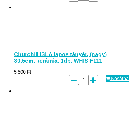
Churchill ISLA lapos tányér, (nagy)
30,5cm, kerámia, 1db, WHISIF111
5 500
Ft
Kosárba