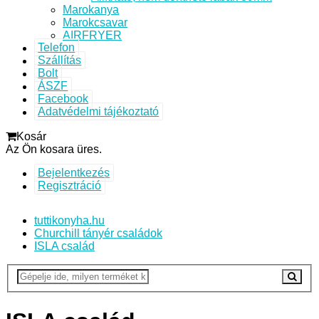
Marokanya
Marokcsavar
AIRFRYER
Telefon
Szállítás
Bolt
ÁSZF
Facebook
Adatvédelmi tájékoztató
Kosár
Az Ön kosara üres.
Bejelentkezés
Regisztráció
tuttikonyha.hu
Churchill tányér családok
ISLA család