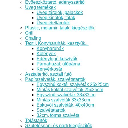
Evőeszköztartó, edényszárító
Üveg termékek
Üveg tárolók, palackok
Üveg kínálók, tálak
Üveg ételtárolók
Plastic, melamin tálak, kiegészítők
Grill
Chafing
Textil, Konyharuhák, kesztyűk...
Konyharuhák
Kötények
Edényfogó kesztyűk
Párnahuzat, ülőpárna
Kenyérkosár
Asztalterítő, asztali futó
Papírszalvéták, szalvétatartók
Egyszínű koktél szalvéták 25x25cm
Mintás koktál szalvéták 25x25cm
Egyszínű szalvéták 33x33cm
Mintás szalvéták 33x33cm
Esküvői szalvéták, 40x40cm
Szalvétatartók
32cm, forma szalvéta
Tojástartók
Születésnapi-és parti kiegészítők