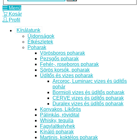
Menü
Kosár
Profil
Kínálatunk
Újdonságok
Étkészletek
Poharak
Vörösboros poharak
Pezsgős poharak
Fehér-, roseboros poharak
Sörös korsók, poharak
Üdítős és vizes poharak
Arcoroc, Luminarc vizes és üdítős
pohár
Bormioli vizes és üdítős poharak
CERVE vizes és üdítős poharak
Duralex vizes és üdítős poharak
Konyakos, Likőrös
Pálinkás, rövidital
Whisky, tequila
Fagylaltkelyhek
Kínáló poharak
Martinis, koktélos poharak