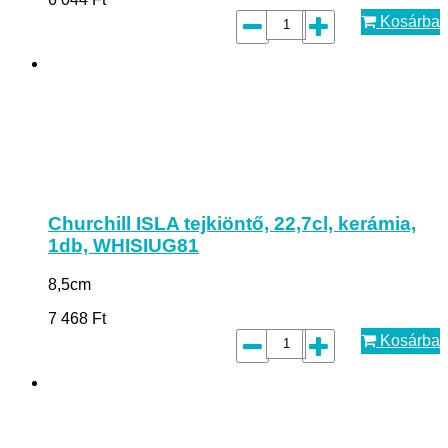
Kosárba
Churchill ISLA tejkiöntő, 22,7cl, kerámia,
1db, WHISIUG81
8,5cm
7 468
Ft
Kosárba