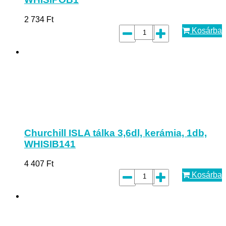
2 734
Ft
Kosárba
Churchill ISLA tálka 3,6dl, kerámia, 1db,
WHISIB141
4 407
Ft
Kosárba