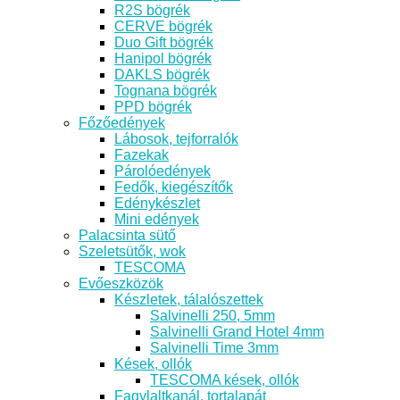
R2S bögrék
CERVE bögrék
Duo Gift bögrék
Hanipol bögrék
DAKLS bögrék
Tognana bögrék
PPD bögrék
Főzőedények
Lábosok, tejforralók
Fazekak
Párolóedények
Fedők, kiegészítők
Edénykészlet
Mini edények
Palacsinta sütő
Szeletsütők, wok
TESCOMA
Evőeszközök
Készletek, tálalószettek
Salvinelli 250, 5mm
Salvinelli Grand Hotel 4mm
Salvinelli Time 3mm
Kések, ollók
TESCOMA kések, ollók
Fagylaltkanál, tortalapát