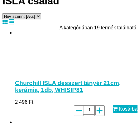
ISLA család
A kategóriában 19 termék található.
Churchill ISLA desszert tányér 21cm,
kerámia, 1db, WHISIP81
2 496
Ft
Kosárba