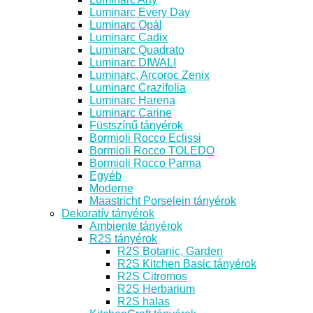
Luminarc Every Day
Luminarc Opál
Luminarc Cadix
Luminarc Quadrato
Luminarc DIWALI
Luminarc, Arcoroc Zenix
Luminarc Crazifolia
Luminarc Harena
Luminarc Carine
Füstszínű tányérok
Bormioli Rocco Eclissi
Bormioli Rocco TOLEDO
Bormioli Rocco Parma
Egyéb
Moderne
Maastricht Porselein tányérok
Dekoratív tányérok
Ambiente tányérok
R2S tányérok
R2S Botanic, Garden
R2S Kitchen Basic tányérok
R2S Citromos
R2S Herbarium
R2S halas