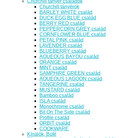
Churchill tányér családok
Churchill tányérok
BARLEY WHITE család
DUCK EGG BLUE család
BERRY RED család
PEPPERCORN GREY család
CORNFLOWER BLUE család
PETAL PINK család
LAVENDER család
BLUEBERRY család
AQUEOUS BAYOU család
ORANGE család
MINT család
SAMPHIRE GREEN család
AQUEOUS LAGOON család
TANGERINE család
MUSTARD család
Bamboo család
ISLA család
Monochrome család
Bit On The Side család
Profile család
ORBIT család
COOKWARE
Kínálók, Büfé