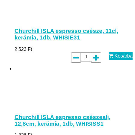
Churchill ISLA espresso csésze, 11cl,
kerámia, 1db, WHISIE31
2 523
Ft
Kosárba
Churchill ISLA espresso csészealj,
12,8cm, kerámia, 1db, WHISISS1