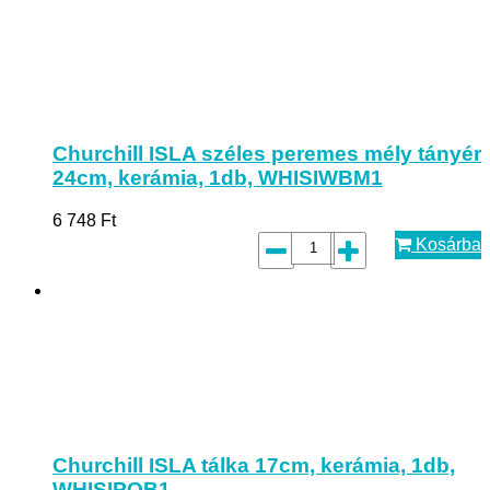
Churchill ISLA széles peremes mély tányér
24cm, kerámia, 1db, WHISIWBM1
6 748
Ft
Kosárba
Churchill ISLA tálka 17cm, kerámia, 1db,
WHISIPOB1