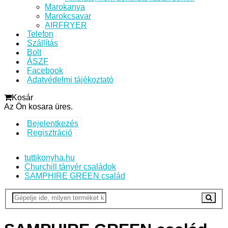
Marokanya
Marokcsavar
AIRFRYER
Telefon
Szállítás
Bolt
ÁSZF
Facebook
Adatvédelmi tájékoztató
Kosár
Az Ön kosara üres.
Bejelentkezés
Regisztráció
tuttikonyha.hu
Churchill tányér családok
SAMPHIRE GREEN család