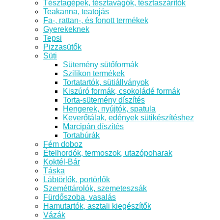
Tésztagépek, tésztavágók, tésztaszárítók
Teakanna, teatojás
Fa-, rattan-, és fonott termékek
Gyerekeknek
Tepsi
Pizzasütők
Süti
Sütemény sütőformák
Szilikon termékek
Tortatartók, sütiállványok
Kiszúró formák, csokoládé formák
Torta-sütemény díszítés
Hengerek, nyújtók, spatula
Keverőtálak, edények sütikészítéshez
Marcipán díszítés
Tortabúrák
Fém doboz
Ételhordók, termoszok, utazópoharak
Koktél-Bár
Táska
Lábtörlők, portörlők
Szeméttárolók, szemeteszsák
Fürdőszoba, vasalás
Hamutartók, asztali kiegészítők
Vázák