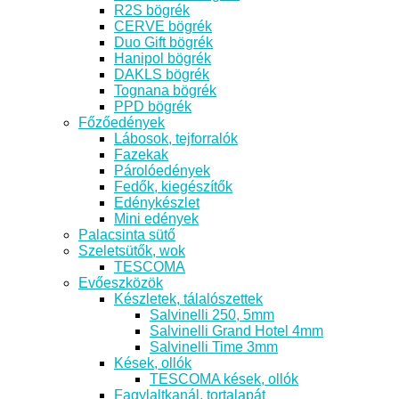
R2S bögrék
CERVE bögrék
Duo Gift bögrék
Hanipol bögrék
DAKLS bögrék
Tognana bögrék
PPD bögrék
Főzőedények
Lábosok, tejforralók
Fazekak
Párolóedények
Fedők, kiegészítők
Edénykészlet
Mini edények
Palacsinta sütő
Szeletsütők, wok
TESCOMA
Evőeszközök
Készletek, tálalószettek
Salvinelli 250, 5mm
Salvinelli Grand Hotel 4mm
Salvinelli Time 3mm
Kések, ollók
TESCOMA kések, ollók
Fagylaltkanál, tortalapát