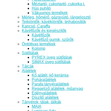
Méztartó, cukortartó, cukorka t.
Hús puhító
Vákuumos termékek
Mérleg, hőmérő, gázgyújtó, lángelosztó
Tejkiöntők, kávékiöntők, tejhabosítók
Kancsó, Caraffa
Kávéfőzők és kiegészítők
Kávéfőzők
Kávéfőző gumik, szűrők
Öntöttvas termékek
Kolomp
Sütőtálak
PYREX üveg sütőtálak
SIMAX üveg sütőtálak
Tálcák
Alátétek
Kő alátét, kő kerámia
Poháralátétek
Parafa tányéralátétek
Reggeliző alátétek, műanyag
Edényalátétek
Díszítő alátétek
Tányérok, tálak, tálkák
MAIA
Luminarc Arty