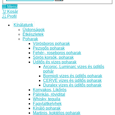
Menü
Kosár
Profil
Kínálatunk
Újdonságok
Étkészletek
Poharak
Vörösboros poharak
Pezsgős poharak
Fehér-, roseboros poharak
Sörös korsók, poharak
Üdítős és vizes poharak
Arcoroc, Luminarc vizes és üdítős
pohár
Bormioli vizes és üdítős poharak
CERVE vizes és üdítős poharak
Duralex vizes és üdítős poharak
Konyakos, Likőrös
Pálinkás, rövidital
Whisky, tequila
Fagylaltkelyhek
Kínáló poharak
Martinis, koktélos poharak