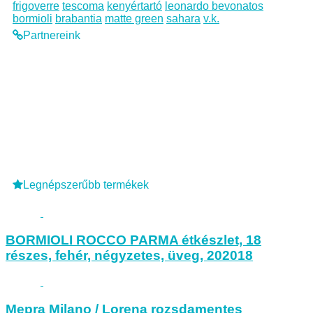
frigoverre
tescoma
kenyértartó
leonardo bevonatos
bormioli
brabantia
matte green
sahara
v.k.
Partnereink
Legnépszerűbb termékek
BORMIOLI ROCCO PARMA étkészlet, 18
részes, fehér, négyzetes, üveg, 202018
Mepra Milano / Lorena rozsdamentes