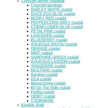
Churchill tányér családok
Churchill tányérok
BARLEY WHITE család
DUCK EGG BLUE család
BERRY RED család
PEPPERCORN GREY család
CORNFLOWER BLUE család
PETAL PINK család
LAVENDER család
BLUEBERRY család
AQUEOUS BAYOU család
ORANGE család
MINT család
SAMPHIRE GREEN család
AQUEOUS LAGOON család
TANGERINE család
MUSTARD család
Bamboo család
ISLA család
Monochrome család
Bit On The Side család
Profile család
ORBIT család
COOKWARE
Kínálók, Büfé