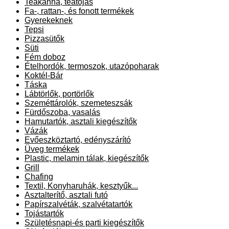
Teakanna, teatojás
Fa-, rattan-, és fonott termékek
Gyerekeknek
Tepsi
Pizzasütők
Süti
Fém doboz
Ételhordók, termoszok, utazópoharak
Koktél-Bár
Táska
Lábtörlők, portörlők
Szeméttárolók, szemeteszsák
Fürdőszoba, vasalás
Hamutartók, asztali kiegészítők
Vázák
Evőeszköztartó, edényszárító
Üveg termékek
Plastic, melamin tálak, kiegészítők
Grill
Chafing
Textil, Konyharuhák, kesztyűk...
Asztalterítő, asztali futó
Papírszalvéták, szalvétatartók
Tojástartók
Születésnapi-és parti kiegészítők