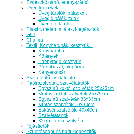
Evőeszköztartó, edényszárító
Üveg termékek
Üveg tárolók, palackok
Üveg kínálók, tálak
Üveg ételtárolók
Plastic, melamin tálak, kiegészítők
Grill
Chafing
Textil, Konyharuhák, kesztyűk...
Konyharuhák
Kötények
Edényfogó kesztyűk
Párnahuzat, ülőpárna
Kenyérkosár
Asztalterítő, asztali futó
Papírszalvéták, szalvétatartók
Egyszínű koktél szalvéták 25x25cm
Mintás koktál szalvéták 25x25cm
Egyszínű szalvéták 33x33cm
Mintás szalvéták 33x33cm
Esküvői szalvéták, 40x40cm
Szalvétatartók
32cm, forma szalvéta
Tojástartók
Születésnapi-és parti kiegészítők