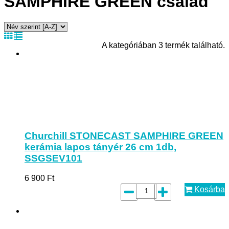
SAMPHIRE GREEN család
A kategóriában 3 termék található.
Churchill STONECAST SAMPHIRE GREEN
kerámia lapos tányér 26 cm 1db,
SSGSEV101
6 900
Ft
Kosárba