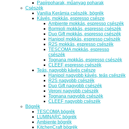
Papírpoharak, műanyag poharak
Csészék
Vanilia Kerámia csészék, bögrék
Kávés, mokkás, espresso csésze
Ambiente mokkás, espresso csészék
Bormioli mokkás, espresso csészék
Duo Gift mokkás, espresso csészék
Hanipol mokkás, espresso csészék
R2S mokkás, espresso csészék
TESCOMA mokkás, espresso
csészék
Tognana mokkás, espresso csészék
CLEEF espresso csészék
Teás, nagyobb kávés csésze
Hanipol nagyobb kávés, teás csészék
R2S nagyobb csészék
Duo Gift nagyobb csészék
Veroni nagyobb csészék
Tognana nagyobb csészék
CLEEF nagyobb csészék
Bögrék
TESCOMA bögrék
LUMINARC bögrék
Ambiente bögrék
KitchenCraft bögrék