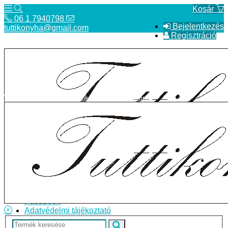
Kosár
06 1 7940798
Bejelentkezés
tuttikonyha@gmail.com
Regisztráció
06 1 7940798
tuttikonyha@gmail.com
Telefon
Szállítás
Bolt
ÁSZF
Facebook
Adatvédelmi tájékoztató