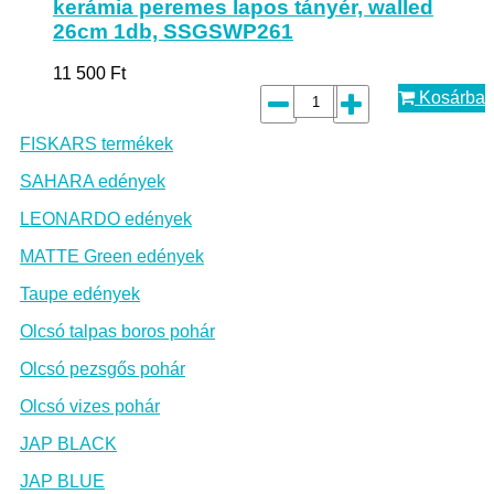
kerámia peremes lapos tányér, walled
26cm 1db, SSGSWP261
11 500
Ft
Kosárba
FISKARS termékek
SAHARA edények
LEONARDO edények
MATTE Green edények
Taupe edények
Olcsó talpas boros pohár
Olcsó pezsgős pohár
Olcsó vizes pohár
JAP BLACK
JAP BLUE