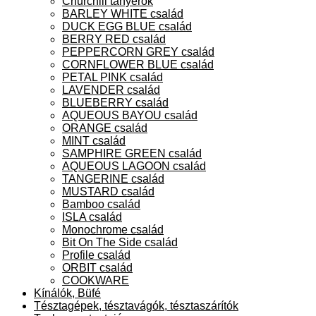
Churchill tányérok
BARLEY WHITE család
DUCK EGG BLUE család
BERRY RED család
PEPPERCORN GREY család
CORNFLOWER BLUE család
PETAL PINK család
LAVENDER család
BLUEBERRY család
AQUEOUS BAYOU család
ORANGE család
MINT család
SAMPHIRE GREEN család
AQUEOUS LAGOON család
TANGERINE család
MUSTARD család
Bamboo család
ISLA család
Monochrome család
Bit On The Side család
Profile család
ORBIT család
COOKWARE
Kínálók, Büfé
Tésztagépek, tésztavágók, tésztaszárítók