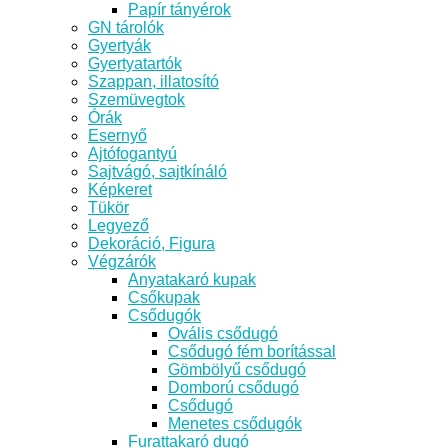
Papír tányérok
GN tárolók
Gyertyák
Gyertyatartók
Szappan, illatosító
Szemüvegtok
Órák
Esernyő
Ajtófogantyú
Sajtvágó, sajtkínáló
Képkeret
Tükör
Legyező
Dekoráció, Figura
Végzárók
Anyatakaró kupak
Csőkupak
Csődugók
Ovális csődugó
Csődugó fém borítással
Gömbölyű csődugó
Domború csődugó
Csődugó
Menetes csődugók
Furattakaró dugó