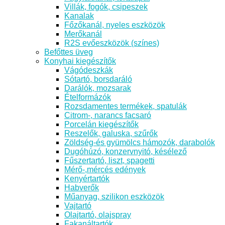
Villák, fogók, csipeszek
Kanalak
Főzőkanál, nyeles eszközök
Merőkanál
R2S evőeszközök (színes)
Befőttes üveg
Konyhai kiegészítők
Vágódeszkák
Sótartó, borsdaráló
Darálók, mozsarak
Ételformázók
Rozsdamentes termékek, spatulák
Citrom-, narancs facsaró
Porcelán kiegészítők
Reszelők, galuska, szűrők
Zöldség-és gyümölcs hámozók, darabolók
Dugóhúzó, konzervnyitó, késélező
Fűszertartó, liszt, spagetti
Mérő-,mércés edények
Kenyértartók
Habverők
Műanyag, szilikon eszközök
Vajtartó
Olajtartó, olajspray
Fakanáltartók