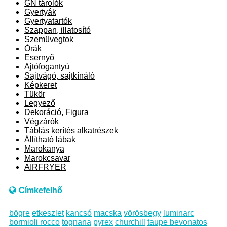
GN tárolók
Gyertyák
Gyertyatartók
Szappan, illatosító
Szemüvegtok
Órák
Esernyő
Ajtófogantyú
Sajtvágó, sajtkínáló
Képkeret
Tükör
Legyező
Dekoráció, Figura
Végzárók
Táblás kerítés alkatrészek
Állítható lábak
Marokanya
Marokcsavar
AIRFRYER
Címkefelhő
bögre
etkeszlet
kancsó
macska
vörösbegy
luminarc
bormioli rocco
tognana
pyrex
churchill
taupe bevonatos