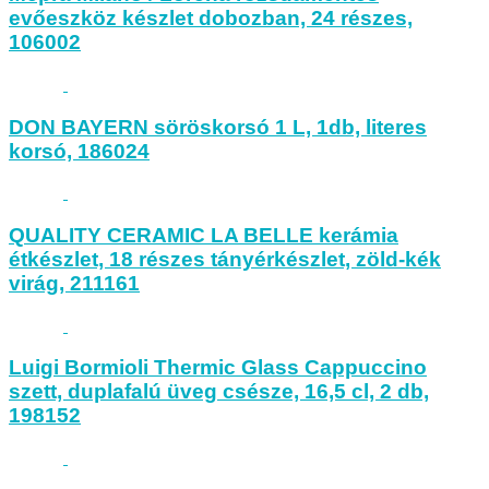
evőeszköz készlet dobozban, 24 részes,
106002
DON BAYERN söröskorsó 1 L, 1db, literes
korsó, 186024
QUALITY CERAMIC LA BELLE kerámia
étkészlet, 18 részes tányérkészlet, zöld-kék
virág, 211161
Luigi Bormioli Thermic Glass Cappuccino
szett, duplafalú üveg csésze, 16,5 cl, 2 db,
198152