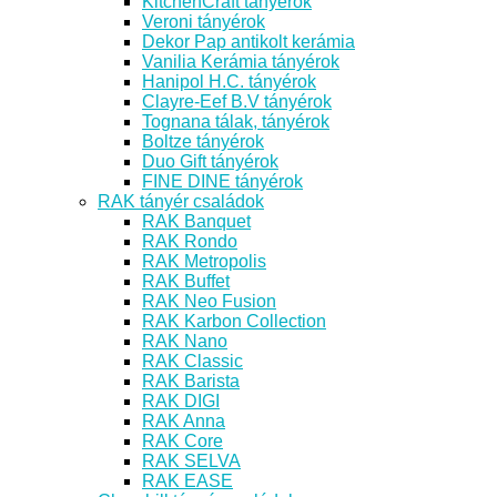
KitchenCraft tányérok
Veroni tányérok
Dekor Pap antikolt kerámia
Vanilia Kerámia tányérok
Hanipol H.C. tányérok
Clayre-Eef B.V tányérok
Tognana tálak, tányérok
Boltze tányérok
Duo Gift tányérok
FINE DINE tányérok
RAK tányér családok
RAK Banquet
RAK Rondo
RAK Metropolis
RAK Buffet
RAK Neo Fusion
RAK Karbon Collection
RAK Nano
RAK Classic
RAK Barista
RAK DIGI
RAK Anna
RAK Core
RAK SELVA
RAK EASE