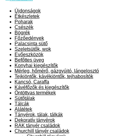
Újdonságok
Étkészletek
Poharak
Csészék
Bögrék
Főzőedények
Palacsinta sütő
Szeletsütők, wok
Evőeszközök
Befőttes üveg
Konyhai kiegészítők
Mérleg, hőmérő, gázgyújtó, lángelosztó
Tejkiöntők, kávékiöntők, tejhabosítók
Kancsó, Caraffa
Kávéfőzők és kiegészítők
Öntöttvas termékek
Sütőtálak
Tálcák
Alátétek
Tányérok, tálak, tálkák
Dekoratív tányérok
RAK tányér családok
Churchill tányér családok