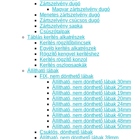
Zártszelvény dugó
Magyar zártszelvény dugó
Menetes zártszelvény dugó
Zártszelvény csúcsos dugó
Zártszelvény sapka
Csúszótalpak
Táblás kerítés alkatrészek
Kerítés rögzítőbilincsek
Egyéb kerítés alkatrészek
Rögzítő kengyel kerítéshez
Kerítés rögzítő konzol
Kerítés oszlopsapkák
Állítható lábak
FIX, nem dönthető lábak
Állítható, nem dönthető lábak 30mm
Állítható, nem dönthető lábak 25mm
Állítható, nem dönthető lábak 19mm
Állítható, nem dönthető lábak 20mm
Állítható, nem dönthető lábak 24mm
Állítható, nem dönthető lábak 34mm
Állítható, nem dönthető lábak 40mm
Állítható, nem dönthető lábak 48mm
Állítható, nem dönthető lábak 50mm
Csuklós, dönthető lábak
Állítható, nem dönthető lábak 39mm