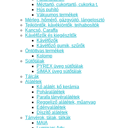
Méztartó, cukortartó, cukorka t.
Hús puhító
Vákuumos termékek
Mérleg, hőmérő, gázgyújtó, lángelosztó
Tejkiöntők, kávékiöntők, tejhabosítók
Kancsó, Caraffa
Kávéfőzők és kiegészítők
Kávéfőzők
Kávéfőző gumik, szűrők
Öntöttvas termékek
Kolomp
Sütőtálak
PYREX üveg sütőtálak
SIMAX üveg sütőtálak
Tálcák
Alátétek
Kő alátét, kő kerámia
Poháralátétek
Parafa tányéralátétek
Reggeliző alátétek, műanyag
Edényalátétek
Díszítő alátétek
Tányérok, tálak, tálkák
MAIA
Luminarc Arty