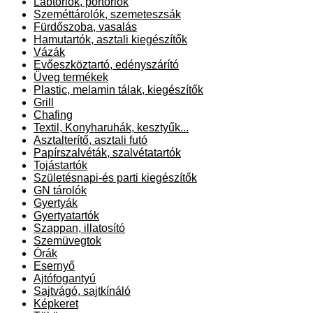
Lábtörlők, portörlők
Szeméttárolók, szemeteszsák
Fürdőszoba, vasalás
Hamutartók, asztali kiegészítők
Vázák
Evőeszköztartó, edényszárító
Üveg termékek
Plastic, melamin tálak, kiegészítők
Grill
Chafing
Textil, Konyharuhák, kesztyűk...
Asztalterítő, asztali futó
Papírszalvéták, szalvétatartók
Tojástartók
Születésnapi-és parti kiegészítők
GN tárolók
Gyertyák
Gyertyatartók
Szappan, illatosító
Szemüvegtok
Órák
Esernyő
Ajtófogantyú
Sajtvágó, sajtkínáló
Képkeret