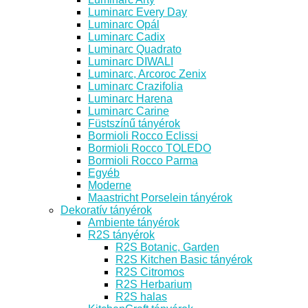
Luminarc Every Day
Luminarc Opál
Luminarc Cadix
Luminarc Quadrato
Luminarc DIWALI
Luminarc, Arcoroc Zenix
Luminarc Crazifolia
Luminarc Harena
Luminarc Carine
Füstszínű tányérok
Bormioli Rocco Eclissi
Bormioli Rocco TOLEDO
Bormioli Rocco Parma
Egyéb
Moderne
Maastricht Porselein tányérok
Dekoratív tányérok
Ambiente tányérok
R2S tányérok
R2S Botanic, Garden
R2S Kitchen Basic tányérok
R2S Citromos
R2S Herbarium
R2S halas