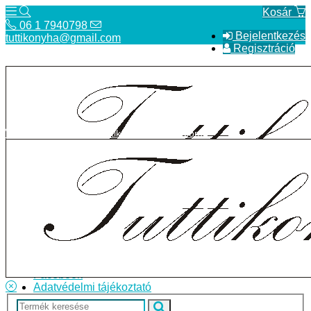
Kosár
06 1 7940798
Bejelentkezés
tuttikonyha@gmail.com
Regisztráció
06 1 7940798
tuttikonyha@gmail.com
Telefon
Szállítás
Bolt
ÁSZF
Facebook
Adatvédelmi tájékoztató