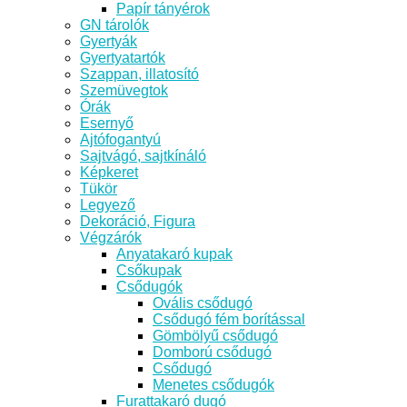
Papír tányérok
GN tárolók
Gyertyák
Gyertyatartók
Szappan, illatosító
Szemüvegtok
Órák
Esernyő
Ajtófogantyú
Sajtvágó, sajtkínáló
Képkeret
Tükör
Legyező
Dekoráció, Figura
Végzárók
Anyatakaró kupak
Csőkupak
Csődugók
Ovális csődugó
Csődugó fém borítással
Gömbölyű csődugó
Domború csődugó
Csődugó
Menetes csődugók
Furattakaró dugó