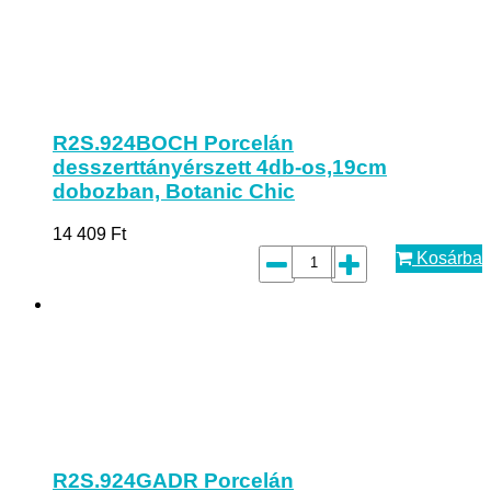
R2S.924BOCH Porcelán
desszerttányérszett 4db-os,19cm
dobozban, Botanic Chic
14 409
Ft
Kosárba
R2S.924GADR Porcelán