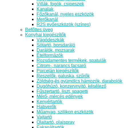
Villák, fogók, csipeszek
Kanalak
Főzőkanál, nyeles eszközök
Merőkanál
R2S evőeszközök (színes)
Befőttes üveg
Konyhai kiegészítők
Vágódeszkák
Sótartó, borsdaráló
Darálók, mozsarak
Ételformázók
Rozsdamentes termékek, spatulák
Citrom-, narancs facsaró
Porcelán kiegészítők
Reszelők, galuska, szűrők
Zöldség-és gyümölcs hámozók, darabolók
Dugóhúzó, konzervnyitó, késélező
Fűszertartó, liszt, spagetti
Mérő-,mércés edények
Kenyértartók
Habverők
Műanyag, szilikon eszközök
Vajtartó
Olajtartó, olajspray
Fakanáltartók