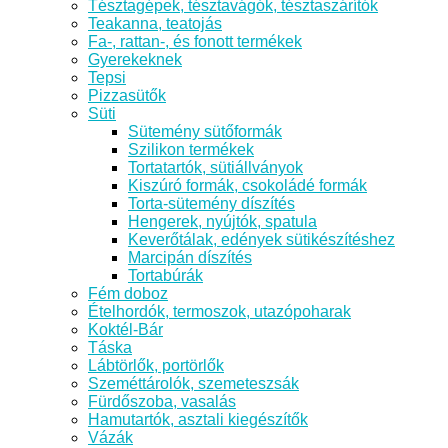
Tésztagépek, tésztavágók, tésztaszárítók
Teakanna, teatojás
Fa-, rattan-, és fonott termékek
Gyerekeknek
Tepsi
Pizzasütők
Süti
Sütemény sütőformák
Szilikon termékek
Tortatartók, sütiállványok
Kiszúró formák, csokoládé formák
Torta-sütemény díszítés
Hengerek, nyújtók, spatula
Keverőtálak, edények sütikészítéshez
Marcipán díszítés
Tortabúrák
Fém doboz
Ételhordók, termoszok, utazópoharak
Koktél-Bár
Táska
Lábtörlők, portörlők
Szeméttárolók, szemeteszsák
Fürdőszoba, vasalás
Hamutartók, asztali kiegészítők
Vázák