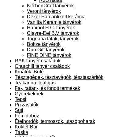
R2S halas
KitchenCraft tányérok
Veroni tányérok
Dekor Pap antikolt kerámia
Vanilia Kerámia tányérok
Hanipol H.C. tányérok
Clayre-Eef B.V tányérok
Tognana tálak, tányérok
Boltze tányérok
Duo Gift tányérok
FINE DINE tányérok
RAK tányér családok
Churchill tányér családok
Kínálók, Büfé
Tésztagépek, tésztavágók, tésztaszárítók
Teakanna, teatojás
Fa-, rattan-, és fonott termékek
Gyerekeknek
Tepsi
Pizzasütők
Süti
Fém doboz
Ételhordók, termoszok, utazópoharak
Koktél-Bár
Táska