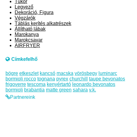
Tükör
Legyező
Dekoráció, Figura
Végzárók
Táblás kerítés alkatrészek
Állítható lábak
Marokanya
Marokcsavar
AIRFRYER
Címkefelhő
bögre
etkeszlet
kancsó
macska
vörösbegy
luminarc
bormioli rocco
tognana
pyrex
churchill
taupe bevonatos
frigoverre
tescoma
kenyértartó
leonardo bevonatos
bormioli
brabantia
matte green
sahara
v.k.
Partnereink