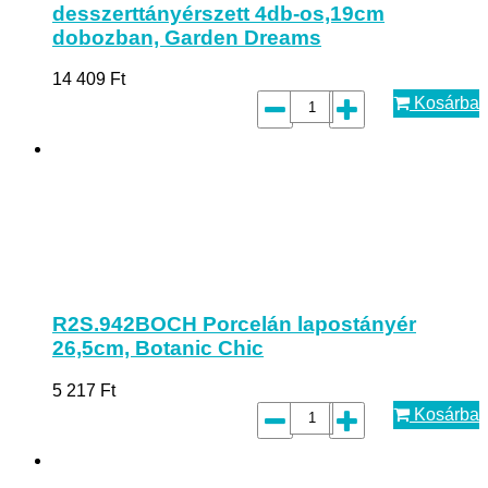
desszerttányérszett 4db-os,19cm
dobozban, Garden Dreams
14 409
Ft
Kosárba
R2S.942BOCH Porcelán lapostányér
26,5cm, Botanic Chic
5 217
Ft
Kosárba