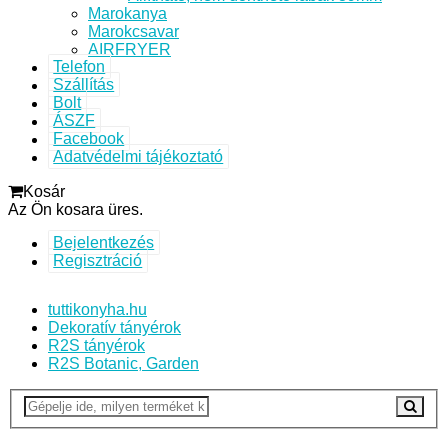
Marokanya
Marokcsavar
AIRFRYER
Telefon
Szállítás
Bolt
ÁSZF
Facebook
Adatvédelmi tájékoztató
Kosár
Az Ön kosara üres.
Bejelentkezés
Regisztráció
tuttikonyha.hu
Dekoratív tányérok
R2S tányérok
R2S Botanic, Garden