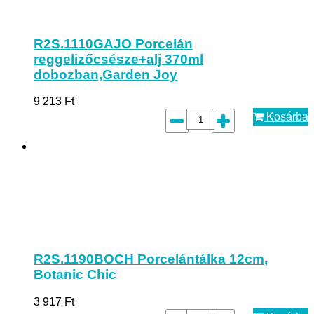
R2S.1110GAJO Porcelán
reggelizőcsésze+alj 370ml
dobozban,Garden Joy
9 213
Ft
Kosárba
R2S.1190BOCH Porcelántálka 12cm,
Botanic Chic
3 917
Ft