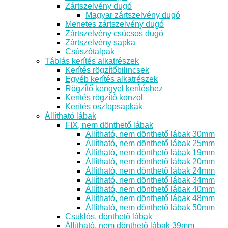
Zártszelvény dugó
Magyar zártszelvény dugó
Menetes zártszelvény dugó
Zártszelvény csúcsos dugó
Zártszelvény sapka
Csúszótalpak
Táblás kerítés alkatrészek
Kerítés rögzítőbilincsek
Egyéb kerítés alkatrészek
Rögzítő kengyel kerítéshez
Kerítés rögzítő konzol
Kerítés oszlopsapkák
Állítható lábak
FIX, nem dönthető lábak
Állítható, nem dönthető lábak 30mm
Állítható, nem dönthető lábak 25mm
Állítható, nem dönthető lábak 19mm
Állítható, nem dönthető lábak 20mm
Állítható, nem dönthető lábak 24mm
Állítható, nem dönthető lábak 34mm
Állítható, nem dönthető lábak 40mm
Állítható, nem dönthető lábak 48mm
Állítható, nem dönthető lábak 50mm
Csuklós, dönthető lábak
Állítható, nem dönthető lábak 39mm