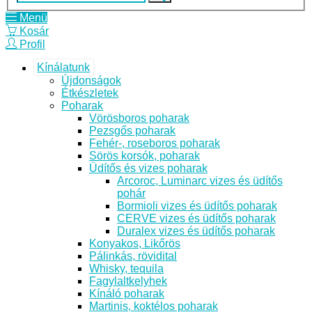
Menü
Kosár
Profil
Kínálatunk
Újdonságok
Étkészletek
Poharak
Vörösboros poharak
Pezsgős poharak
Fehér-, roseboros poharak
Sörös korsók, poharak
Üdítős és vizes poharak
Arcoroc, Luminarc vizes és üdítős
pohár
Bormioli vizes és üdítős poharak
CERVE vizes és üdítős poharak
Duralex vizes és üdítős poharak
Konyakos, Likőrös
Pálinkás, rövidital
Whisky, tequila
Fagylaltkelyhek
Kínáló poharak
Martinis, koktélos poharak