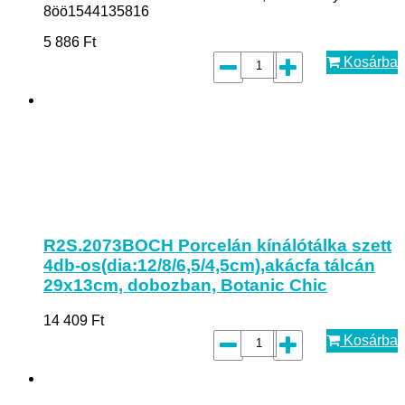
8öö1544135816
5 886
Ft
Kosárba
R2S.2073BOCH Porcelán kínálótálka szett
4db-os(dia:12/8/6,5/4,5cm),akácfa tálcán
29x13cm, dobozban, Botanic Chic
14 409
Ft
Kosárba