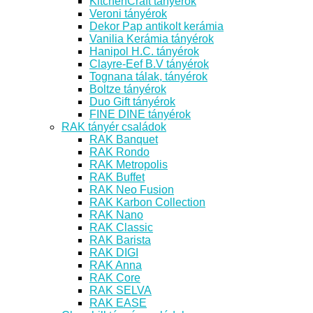
KitchenCraft tányérok
Veroni tányérok
Dekor Pap antikolt kerámia
Vanilia Kerámia tányérok
Hanipol H.C. tányérok
Clayre-Eef B.V tányérok
Tognana tálak, tányérok
Boltze tányérok
Duo Gift tányérok
FINE DINE tányérok
RAK tányér családok
RAK Banquet
RAK Rondo
RAK Metropolis
RAK Buffet
RAK Neo Fusion
RAK Karbon Collection
RAK Nano
RAK Classic
RAK Barista
RAK DIGI
RAK Anna
RAK Core
RAK SELVA
RAK EASE