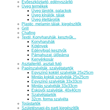
Evőeszköztartó, edényszárító
Üveg termékek
Üveg tárolók, palackok
Üveg kínálók, tálak
Üveg ételtárolók
Plastic, melamin tálak, kiegészítők
Grill
Chafing
Textil, Konyharuhák, kesztyűk...
Konyharuhák
Kötények
Edényfogó kesztyűk
Párnahuzat, ülőpárna
Kenyérkosár
Asztalterítő, asztali futó
Papírszalvéták, szalvétatartók
Egyszínű koktél szalvéták 25x25cm
Mintás koktál szalvéták 25x25cm
Egyszínű szalvéták 33x33cm
Mintás szalvéták 33x33cm
Esküvői szalvéták, 40x40cm
Szalvétatartók
32cm, forma szalvéta
Tojástartók
Születésnapi-és parti kiegészítők