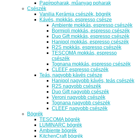
Papírpoharak, műanyag poharak
Csészék
Vanilia Kerámia csészék, bögrék
Kávés, mokkás, espresso csésze
Ambiente mokkás, espresso csészék
Bormioli mokkás, espresso csészék
Duo Gift mokkás, espresso csészék
Hanipol mokkás, espresso csészék
R2S mokkás, espresso csészék
TESCOMA mokkás, espresso
csészék
Tognana mokkás, espresso csészék
CLEEF espresso csészék
Teás, nagyobb kávés csésze
Hanipol nagyobb kávés, teás csészék
R2S nagyobb csészék
Duo Gift nagyobb csészék
Veroni nagyobb csészék
Tognana nagyobb csészék
CLEEF nagyobb csészék
Bögrék
TESCOMA bögrék
LUMINARC bögrék
Ambiente bögrék
KitchenCraft bögrék