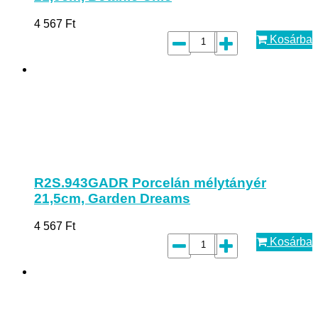
4 567
Ft
Kosárba
R2S.943GADR Porcelán mélytányér
21,5cm, Garden Dreams
4 567
Ft
Kosárba