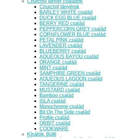
Churchill tányér családok
Churchill tányérok
BARLEY WHITE család
DUCK EGG BLUE család
BERRY RED család
PEPPERCORN GREY család
CORNFLOWER BLUE család
PETAL PINK család
LAVENDER család
BLUEBERRY család
AQUEOUS BAYOU család
ORANGE család
MINT család
SAMPHIRE GREEN család
AQUEOUS LAGOON család
TANGERINE család
MUSTARD család
Bamboo család
ISLA család
Monochrome család
Bit On The Side család
Profile család
ORBIT család
COOKWARE
Kínálók, Büfé