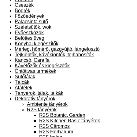
Csészék
Bögrék
Főzőedények
Palacsinta sütő
Szeletsütők, wok
Evőeszközök
Befőttes üveg
Konyhai kiegészítők
Mérleg, hőmérő, gázgyújtó, lángelosztó
Tejkiöntők, kávékiöntők, tejhabosítók
Kancsó, Caraffa
Kávéfőzők és kiegészítők
Öntöttvas termékek
Sütőtálak
Tálcák
Alátétek
Tányérok, tálak, tálkák
Dekoratív tányérok
Ambiente tányérok
R2S tányérok
R2S Botanic, Garden
R2S Kitchen Basic tányérok
R2S Citromos
R2S Herbarium