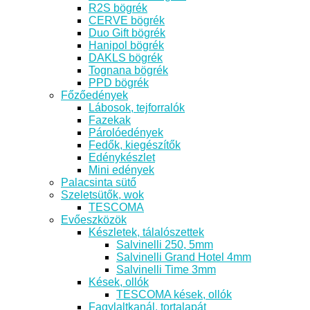
R2S bögrék
CERVE bögrék
Duo Gift bögrék
Hanipol bögrék
DAKLS bögrék
Tognana bögrék
PPD bögrék
Főzőedények
Lábosok, tejforralók
Fazekak
Párolóedények
Fedők, kiegészítők
Edénykészlet
Mini edények
Palacsinta sütő
Szeletsütők, wok
TESCOMA
Evőeszközök
Készletek, tálalószettek
Salvinelli 250, 5mm
Salvinelli Grand Hotel 4mm
Salvinelli Time 3mm
Kések, ollók
TESCOMA kések, ollók
Fagylaltkanál, tortalapát