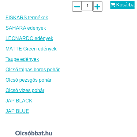
Kosárba
FISKARS termékek
SAHARA edények
LEONARDO edények
MATTE Green edények
Taupe edények
Olcsó talpas boros pohár
Olcsó pezsgős pohár
Olcsó vizes pohár
JAP BLACK
JAP BLUE