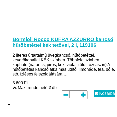
Bormioli Rocco KUFRA AZZURRO kancsó
hűtőbetéttel kék tetővel, 2 l, 119106
2 literes űrtartalmú üvegkancsó, hűtőbetéttel,
keverőkanállal KÉK színben. Többféle színben
kapható (narancs, piros, kék, viola, zöld, rózsaszín) A
hűtőbetétes kancsó alkalmas üdítő, limonádé, tea, bólé,
stb. ízléses felszolgálására.…
3 600
Ft
Max. rendelhető
2
db
Kosárba