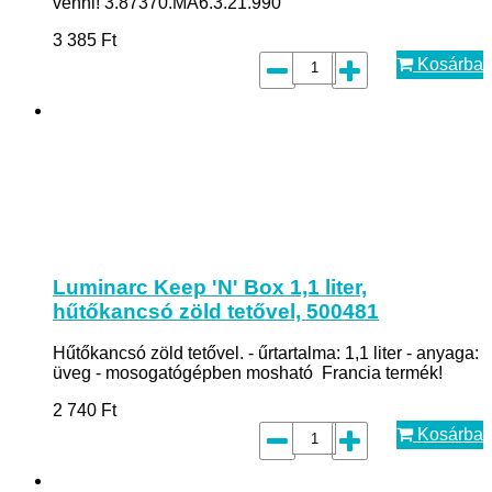
venni! 3.87370.MA6.3.21.990
3 385
Ft
Kosárba
Luminarc Keep 'N' Box 1,1 liter,
hűtőkancsó zöld tetővel, 500481
Hűtőkancsó zöld tetővel. - űrtartalma: 1,1 liter - anyaga:
üveg - mosogatógépben mosható Francia termék!
2 740
Ft
Kosárba