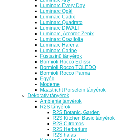
Luminarc Every Day
Luminarc Opál
Luminarc Cadix
Luminarc Quadrato
Luminarc DIWALI
Luminarc, Arcoroc Zenix
Luminarc Crazifolia
Luminarc Harena
Luminarc Carine
Füstszínű tányérok
Bormioli Rocco Eclissi
Bormioli Rocco TOLEDO
Bormioli Rocco Parma
Egyéb
Moderne
Maastricht Porselein tányérok
Dekoratív tányérok
Ambiente tányérok
R2S tányérok
R2S Botanic, Garden
R2S Kitchen Basic tányérok
R2S Citromos
R2S Herbarium
R2S halas