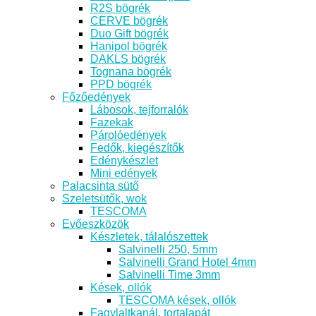
R2S bögrék
CERVE bögrék
Duo Gift bögrék
Hanipol bögrék
DAKLS bögrék
Tognana bögrék
PPD bögrék
Főzőedények
Lábosok, tejforralók
Fazekak
Párolóedények
Fedők, kiegészítők
Edénykészlet
Mini edények
Palacsinta sütő
Szeletsütők, wok
TESCOMA
Evőeszközök
Készletek, tálalószettek
Salvinelli 250, 5mm
Salvinelli Grand Hotel 4mm
Salvinelli Time 3mm
Kések, ollók
TESCOMA kések, ollók
Fagylaltkanál, tortalapát