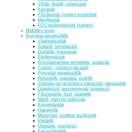
Villák, fogók, csipeszek
Kanalak
Főzőkanál, nyeles eszközök
Merőkanál
R2S evőeszközök (színes)
Befőttes üveg
Konyhai kiegészítők
Vágódeszkák
Sótartó, borsdaráló
Darálók, mozsarak
Ételformázók
Rozsdamentes termékek, spatulák
Citrom-, narancs facsaró
Porcelán kiegészítők
Reszelők, galuska, szűrők
Zöldség-és gyümölcs hámozók, darabolók
Dugóhúzó, konzervnyitó, késélező
Fűszertartó, liszt, spagetti
Mérő-,mércés edények
Kenyértartók
Habverők
Műanyag, szilikon eszközök
Vajtartó
Olajtartó, olajspray
Fakanáltartók