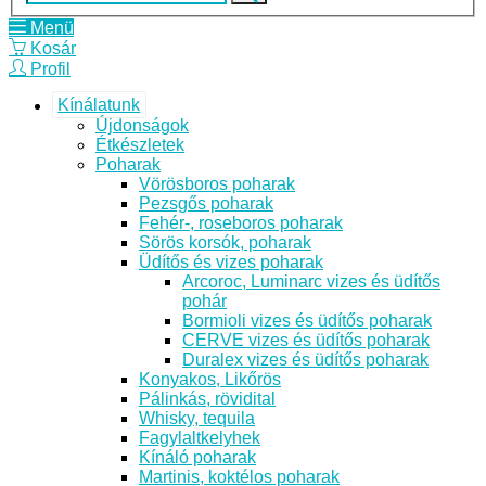
Menü
Kosár
Profil
Kínálatunk
Újdonságok
Étkészletek
Poharak
Vörösboros poharak
Pezsgős poharak
Fehér-, roseboros poharak
Sörös korsók, poharak
Üdítős és vizes poharak
Arcoroc, Luminarc vizes és üdítős
pohár
Bormioli vizes és üdítős poharak
CERVE vizes és üdítős poharak
Duralex vizes és üdítős poharak
Konyakos, Likőrös
Pálinkás, rövidital
Whisky, tequila
Fagylaltkelyhek
Kínáló poharak
Martinis, koktélos poharak