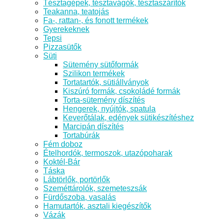
Tésztagépek, tésztavágók, tésztaszárítók
Teakanna, teatojás
Fa-, rattan-, és fonott termékek
Gyerekeknek
Tepsi
Pizzasütők
Süti
Sütemény sütőformák
Szilikon termékek
Tortatartók, sütiállványok
Kiszúró formák, csokoládé formák
Torta-sütemény díszítés
Hengerek, nyújtók, spatula
Keverőtálak, edények sütikészítéshez
Marcipán díszítés
Tortabúrák
Fém doboz
Ételhordók, termoszok, utazópoharak
Koktél-Bár
Táska
Lábtörlők, portörlők
Szeméttárolók, szemeteszsák
Fürdőszoba, vasalás
Hamutartók, asztali kiegészítők
Vázák