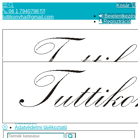
Kosár
06 1 7940798
Bejelentkezés
tuttikonyha@gmail.com
Regisztráció
06 1 7940798
tuttikonyha@gmail.com
Telefon
Szállítás
Bolt
ÁSZF
Facebook
Adatvédelmi tájékoztató