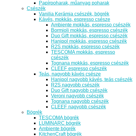
Papírpoharak, műanyag poharak
Csészék
Vanilia Kerámia csészék, bögrék
Kávés, mokkás, espresso csésze
Ambiente mokkás, espresso csészék
Bormioli mokkás, espresso csészék
Duo Gift mokkás, espresso csészék
Hanipol mokkás, espresso csészék
R2S mokkás, espresso csészék
TESCOMA mokkás, espresso
csészék
Tognana mokkás, espresso csészék
CLEEF espresso csészék
Teás, nagyobb kávés csésze
Hanipol nagyobb kávés, teás csészék
R2S nagyobb csészék
Duo Gift nagyobb csészék
Veroni nagyobb csészék
Tognana nagyobb csészék
CLEEF nagyobb csészék
Bögrék
TESCOMA bögrék
LUMINARC bögrék
Ambiente bögrék
KitchenCraft bögrék