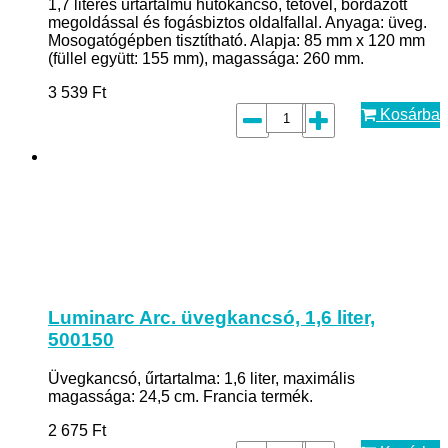
1,7 literes űrtartalmú hűtőkancsó, tetővel, bordázott
megoldással és fogásbiztos oldalfallal. Anyaga: üveg.
Mosogatógépben tisztítható. Alapja: 85 mm x 120 mm
(füllel együtt: 155 mm), magassága: 260 mm.
3 539
Ft
Kosárba
Luminarc Arc. üvegkancsó, 1,6 liter,
500150
Üvegkancsó, űrtartalma: 1,6 liter, maximális
magassága: 24,5 cm. Francia termék.
2 675
Ft