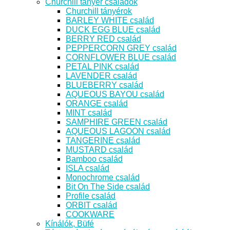
Churchill tányér családok
Churchill tányérok
BARLEY WHITE család
DUCK EGG BLUE család
BERRY RED család
PEPPERCORN GREY család
CORNFLOWER BLUE család
PETAL PINK család
LAVENDER család
BLUEBERRY család
AQUEOUS BAYOU család
ORANGE család
MINT család
SAMPHIRE GREEN család
AQUEOUS LAGOON család
TANGERINE család
MUSTARD család
Bamboo család
ISLA család
Monochrome család
Bit On The Side család
Profile család
ORBIT család
COOKWARE
Kínálók, Büfé