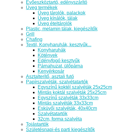
Evőeszköztartó, edényszárító
Üveg termékek
Üveg tárolók, palackok
Üveg kínálók, tálak
Üveg ételtárolók
Plastic, melamin tálak, kiegészítők
Grill
Chafing
Textil, Konyharuhák, kesztyűk...
Konyharuhák
Kötények
Edényfogó kesztyűk
Párnahuzat, ülőpárna
Kenyérkosár
Asztalterítő, asztali futó
Papírszalvéták, szalvétatartók
Egyszínű koktél szalvéták 25x25cm
Mintás koktál szalvéták 25x25cm
Egyszínű szalvéták 33x33cm
Mintás szalvéták 33x33cm
Esküvői szalvéták, 40x40cm
Szalvétatartók
32cm, forma szalvéta
Tojástartók
Születésnapi-és parti kiegészítők