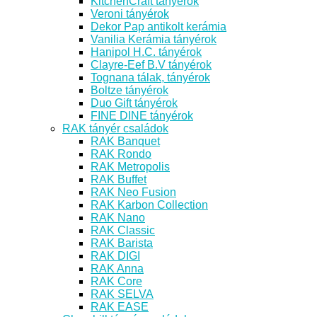
KitchenCraft tányérok
Veroni tányérok
Dekor Pap antikolt kerámia
Vanilia Kerámia tányérok
Hanipol H.C. tányérok
Clayre-Eef B.V tányérok
Tognana tálak, tányérok
Boltze tányérok
Duo Gift tányérok
FINE DINE tányérok
RAK tányér családok
RAK Banquet
RAK Rondo
RAK Metropolis
RAK Buffet
RAK Neo Fusion
RAK Karbon Collection
RAK Nano
RAK Classic
RAK Barista
RAK DIGI
RAK Anna
RAK Core
RAK SELVA
RAK EASE