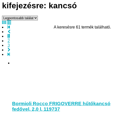
kifejezésre: kancsó
A keresésre 61 termék található.
1
2
3
Bormioli Rocco FRIGOVERRE hűtőkancsó
fedővel, 2,0 l, 119737