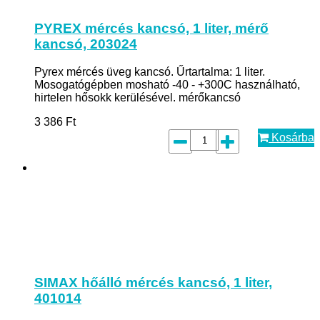
PYREX mércés kancsó, 1 liter, mérő
kancsó, 203024
Pyrex mércés üveg kancsó. Űrtartalma: 1 liter.
Mosogatógépben mosható -40 - +300C használható,
hirtelen hősokk kerülésével. mérőkancsó
3 386
Ft
Kosárba
SIMAX hőálló mércés kancsó, 1 liter,
401014