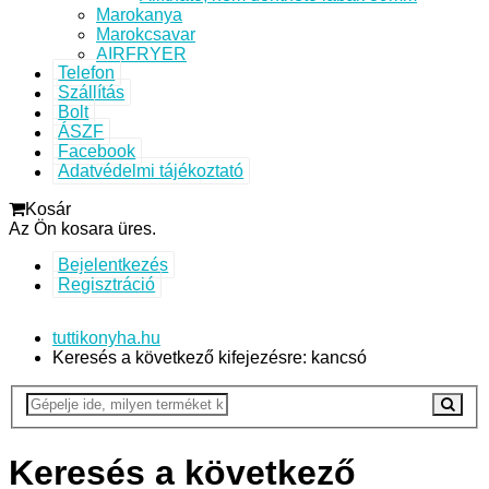
Marokanya
Marokcsavar
AIRFRYER
Telefon
Szállítás
Bolt
ÁSZF
Facebook
Adatvédelmi tájékoztató
Kosár
Az Ön kosara üres.
Bejelentkezés
Regisztráció
tuttikonyha.hu
Keresés a következő kifejezésre: kancsó
Keresés a következő