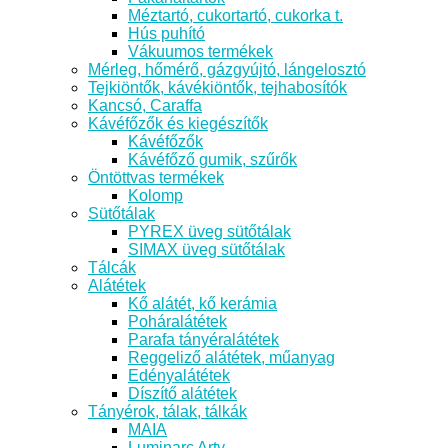
Méztartó, cukortartó, cukorka t.
Hús puhító
Vákuumos termékek
Mérleg, hőmérő, gázgyújtó, lángelosztó
Tejkiöntők, kávékiöntők, tejhabosítók
Kancsó, Caraffa
Kávéfőzők és kiegészítők
Kávéfőzők
Kávéfőző gumik, szűrők
Öntöttvas termékek
Kolomp
Sütőtálak
PYREX üveg sütőtálak
SIMAX üveg sütőtálak
Tálcák
Alátétek
Kő alátét, kő kerámia
Poháralátétek
Parafa tányéralátétek
Reggeliző alátétek, műanyag
Edényalátétek
Díszítő alátétek
Tányérok, tálak, tálkák
MAIA
Luminarc Arty