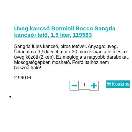
Üveg kancsó Bormioli Rocco Sangria
kancsó+tető, 1,5 liter, 119583
Sangria füles kancsó, piros tetővel. Anyaga: üveg.
Űrtartalma: 1,5 liter. 4 mm x 30 mm rés van a tető és az
üveg között (2.kép). Ez megfogja a nagyobb darabokat.
Mosogatógépben mosható. Forró italhoz nem
használható!
2 990
Ft
Kosárba