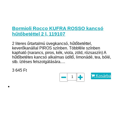
Bormioli Rocco KUFRA ROSSO kancsó
hűtőbetéttel 2 l, 119107
2 literes űrtartalmú üvegkancsó, hűtőbetéttel,
keverőkanállal PIROS színben. Többféle színben
kapható (narancs, piros, kék, viola, zöld, rózsaszín) A
hűtőbetétes kancsó alkalmas üdítő, limonádé, tea, bólé,
stb. ízléses felszolgálására.…
3 645
Ft
Kosárba