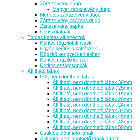
Zártszelvény dugó
Magyar zártszelvény dugó
Menetes zártszelvény dugó
Zártszelvény csúcsos dugó
Zártszelvény sapka
Csúszótalpak
Táblás kerítés alkatrészek
Kerítés rögzítőbilincsek
Egyéb kerítés alkatrészek
Rögzítő kengyel kerítéshez
Kerítés rögzítő konzol
Kerítés oszlopsapkák
Állítható lábak
FIX, nem dönthető lábak
Állítható, nem dönthető lábak 30mm
Állítható, nem dönthető lábak 25mm
Állítható, nem dönthető lábak 19mm
Állítható, nem dönthető lábak 20mm
Állítható, nem dönthető lábak 24mm
Állítható, nem dönthető lábak 34mm
Állítható, nem dönthető lábak 40mm
Állítható, nem dönthető lábak 48mm
Állítható, nem dönthető lábak 50mm
Csuklós, dönthető lábak
Állítható, nem dönthető lábak 39mm