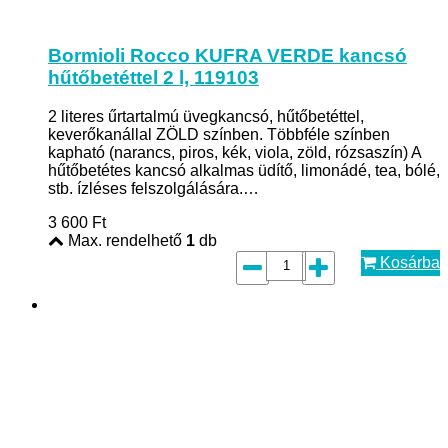
Bormioli Rocco KUFRA VERDE kancsó
hűtőbetéttel 2 l, 119103
2 literes űrtartalmú üvegkancsó, hűtőbetéttel,
keverőkanállal ZÖLD színben. Többféle színben
kapható (narancs, piros, kék, viola, zöld, rózsaszín) A
hűtőbetétes kancsó alkalmas üdítő, limonádé, tea, bólé,
stb. ízléses felszolgálására.…
3 600
Ft
Max. rendelhető
1
db
Kosárba