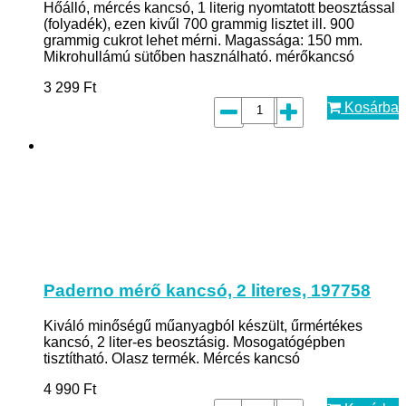
Hőálló, mércés kancsó, 1 literig nyomtatott beosztással
(folyadék), ezen kivűl 700 grammig lisztet ill. 900
grammig cukrot lehet mérni. Magassága: 150 mm.
Mikrohullámú sütőben használható. mérőkancsó
3 299
Ft
Kosárba
Paderno mérő kancsó, 2 literes, 197758
Kiváló minőségű műanyagból készült, űrmértékes
kancsó, 2 liter-es beosztásig. Mosogatógépben
tisztítható. Olasz termék. Mércés kancsó
4 990
Ft