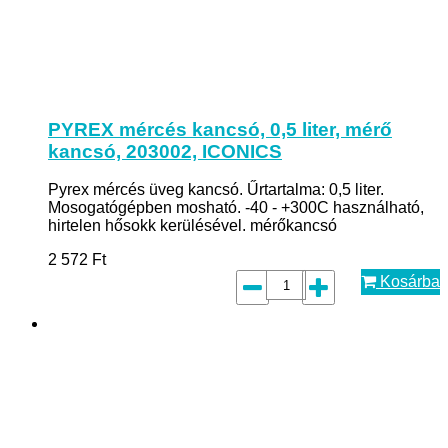
PYREX mércés kancsó, 0,5 liter, mérő
kancsó, 203002, ICONICS
Pyrex mércés üveg kancsó. Űrtartalma: 0,5 liter.
Mosogatógépben mosható. -40 - +300C használható,
hirtelen hősokk kerülésével. mérőkancsó
2 572
Ft
Kosárba