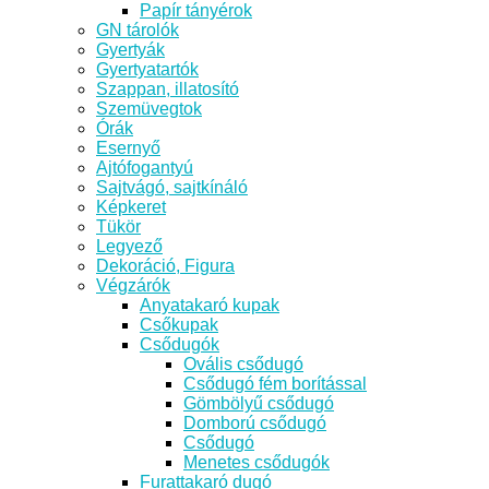
Papír tányérok
GN tárolók
Gyertyák
Gyertyatartók
Szappan, illatosító
Szemüvegtok
Órák
Esernyő
Ajtófogantyú
Sajtvágó, sajtkínáló
Képkeret
Tükör
Legyező
Dekoráció, Figura
Végzárók
Anyatakaró kupak
Csőkupak
Csődugók
Ovális csődugó
Csődugó fém borítással
Gömbölyű csődugó
Domború csődugó
Csődugó
Menetes csődugók
Furattakaró dugó