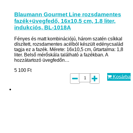
Blaumann Gourmet Line rozsdamentes
fazék+üvegfedő, 16x10,5 cm, 1,8 liter,
indukciós, BL-1018A
Fényes és matt kombinációjú, három szatén csíkkal
díszített, rozsdamentes acélból készült edénycsalád
tagja ez a fazék. Mérete: 16x10,5 cm, űrtartalma: 1,8
liter. Belső mérőskála található a fazékban. A
hozzátartozó üvegfedőn…
5 100
Ft
Kosárba