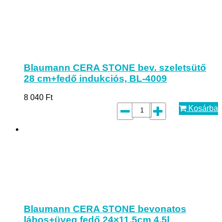
Blaumann CERA STONE bev. szeletsütő
28 cm+fedő indukciós, BL-4009
8 040
Ft
Kosárba
Blaumann CERA STONE bevonatos
lábos+üveg fedő 24×11,5cm 4,5l