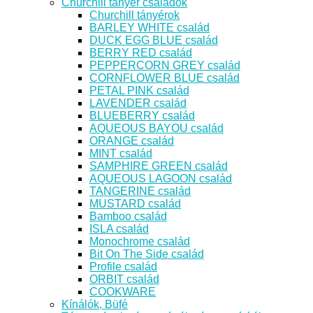
Churchill tányér családok
Churchill tányérok
BARLEY WHITE család
DUCK EGG BLUE család
BERRY RED család
PEPPERCORN GREY család
CORNFLOWER BLUE család
PETAL PINK család
LAVENDER család
BLUEBERRY család
AQUEOUS BAYOU család
ORANGE család
MINT család
SAMPHIRE GREEN család
AQUEOUS LAGOON család
TANGERINE család
MUSTARD család
Bamboo család
ISLA család
Monochrome család
Bit On The Side család
Profile család
ORBIT család
COOKWARE
Kínálók, Büfé