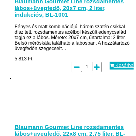
Blaumann Gourmet Line rozsdamentes
lábos+üvegfedő, 20x7 cm, 2 liter,
indukciós, BL-1001
Fényes és matt kombinációjú, három szatén csíkkal
díszített, rozsdamentes acélból készült edénycsalád
tagja ez a lábos. Mérete: 20x7 cm, űrtartalma: 2 liter.
Belső mérőskála található a lábosban. A hozzátartozó
üvegfedőn szegecselt…
5 813
Ft
Kosárba
Blaumann Gourmet Line rozsdamentes
lábos+üvegfedő, 22x8 cm, 2,75 liter, BL-