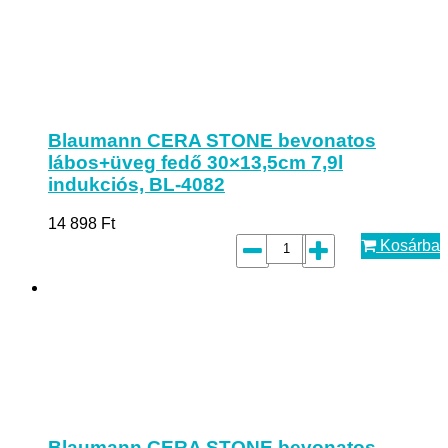
Blaumann CERA STONE bevonatos
lábos+üveg fedő 30×13,5cm 7,9l
indukciós, BL-4082
14 898
Ft
Kosárba
Blaumann CERA STONE bevonatos