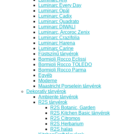
Luminarc Every Day
Luminarc Opál
Luminarc Cadix
Luminarc Quadrato
Luminarc DIWALI
Luminarc, Arcoroc Zenix
Luminarc Crazifolia
Luminarc Harena
Luminarc Carine
Füstszínű tányérok
Bormioli Rocco Eclissi
Bormioli Rocco TOLEDO
Bormioli Rocco Parma
Egyéb
Moderne
Maastricht Porselein tányérok
Dekoratív tányérok
Ambiente tányérok
R2S tányérok
R2S Botanic, Garden
R2S Kitchen Basic tányérok
R2S Citromos
R2S Herbarium
R2S halas