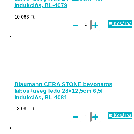
indukciós, BL-4079
10 063
Ft
Kosárba
Blaumann CERA STONE bevonatos
lábos+üveg fedő 28×12,5cm 6,5l
indukciós, BL-4081
13 081
Ft
Kosárba