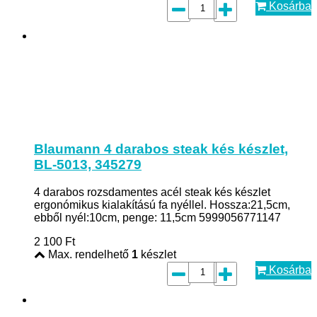
Kosárba
Blaumann 4 darabos steak kés készlet,
BL-5013, 345279
4 darabos rozsdamentes acél steak kés készlet
ergonómikus kialakítású fa nyéllel. Hossza:21,5cm,
ebből nyél:10cm, penge: 11,5cm 5999056771147
2 100
Ft
Max. rendelhető
1
készlet
Kosárba