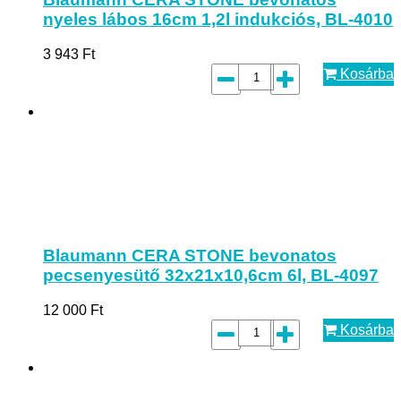
nyeles lábos 16cm 1,2l indukciós, BL-4010
3 943
Ft
Kosárba
Blaumann CERA STONE bevonatos
pecsenyesütő 32x21x10,6cm 6l, BL-4097
12 000
Ft
Kosárba