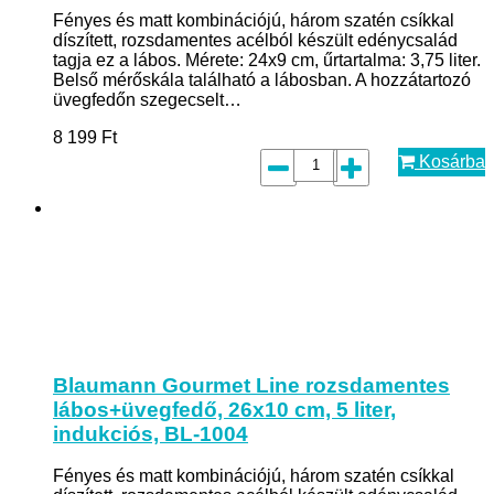
Fényes és matt kombinációjú, három szatén csíkkal
díszített, rozsdamentes acélból készült edénycsalád
tagja ez a lábos. Mérete: 24x9 cm, űrtartalma: 3,75 liter.
Belső mérőskála található a lábosban. A hozzátartozó
üvegfedőn szegecselt…
8 199
Ft
Kosárba
Blaumann Gourmet Line rozsdamentes
lábos+üvegfedő, 26x10 cm, 5 liter,
indukciós, BL-1004
Fényes és matt kombinációjú, három szatén csíkkal