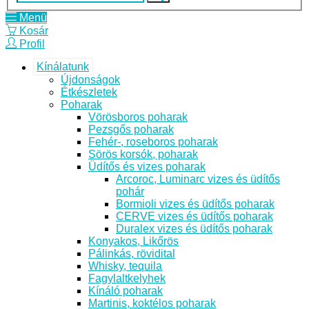
Menü
Kosár
Profil
Kínálatunk
Újdonságok
Étkészletek
Poharak
Vörösboros poharak
Pezsgős poharak
Fehér-, roseboros poharak
Sörös korsók, poharak
Üdítős és vizes poharak
Arcoroc, Luminarc vizes és üdítős
pohár
Bormioli vizes és üdítős poharak
CERVE vizes és üdítős poharak
Duralex vizes és üdítős poharak
Konyakos, Likőrös
Pálinkás, rövidital
Whisky, tequila
Fagylaltkelyhek
Kínáló poharak
Martinis, koktélos poharak