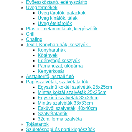
Evőeszköztartó, edényszárító
Üveg termékek
Üveg tárolók, palackok
Üveg kínálók, tálak
Üveg ételtárolók
Plastic, melamin tálak, kiegészítők
Grill
Chafing
Textil, Konyharuhák, kesztyűk...
Konyharuhák
Kötények
Edényfogó kesztyűk
Párnahuzat, ülőpárna
Kenyérkosár
Asztalterítő, asztali futó
Papírszalvéták, szalvétatartók
Egyszínű koktél szalvéták 25x25cm
Mintás koktál szalvéták 25x25cm
Egyszínű szalvéták 33x33cm
Mintás szalvéták 33x33cm
Esküvői szalvéták, 40x40cm
Szalvétatartók
32cm, forma szalvéta
Tojástartók
Születésnapi-és parti kiegészítők