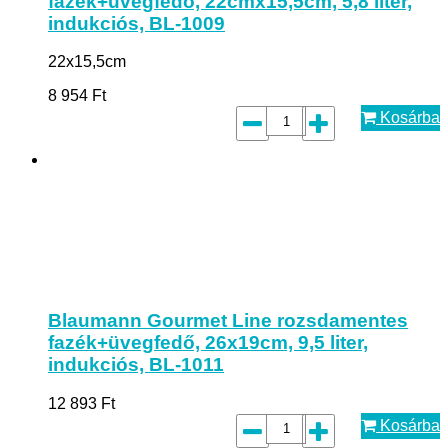
fazék+üvegfedő, 22cmx15,5cm, 5,8 liter,
indukciós, BL-1009
22x15,5cm
8 954
Ft
Kosárba
Blaumann Gourmet Line rozsdamentes
fazék+üvegfedő, 26x19cm, 9,5 liter,
indukciós, BL-1011
12 893
Ft
Kosárba