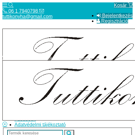
Kosár
06 1 7940798
Bejelentkezés
tuttikonyha@gmail.com
Regisztráció
06 1 7940798
tuttikonyha@gmail.com
Telefon
Szállítás
Bolt
ÁSZF
Facebook
Adatvédelmi tájékoztató