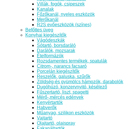
Villák, fogók, csipeszek
Kanalak
Főzőkanál, nyeles eszközök
Merőkanál
R2S evőeszközök (színes)
Befőttes üveg
Konyhai kiegészítők
Vágódeszkák
Sótartó, borsdaráló
Darálók, mozsarak
Ételformázók
Rozsdamentes termékek, spatulák
Citrom-, narancs facsaró
Porcelán kiegészítők
Reszelők, galuska, szűrők
Zöldség-és gyümölcs hámozók, darabolók
Dugóhúzó, konzervnyitó, késélező
Fűszertartó, liszt, spagetti
Mérő-,mércés edények
Kenyértartók
Habverők
Műanyag, szilikon eszközök
Vajtartó
Olajtartó, olajspray
Fakanáltartók