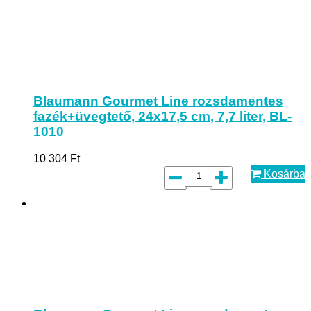
Blaumann Gourmet Line rozsdamentes
fazék+üvegtető, 24x17,5 cm, 7,7 liter, BL-
1010
10 304
Ft
Kosárba