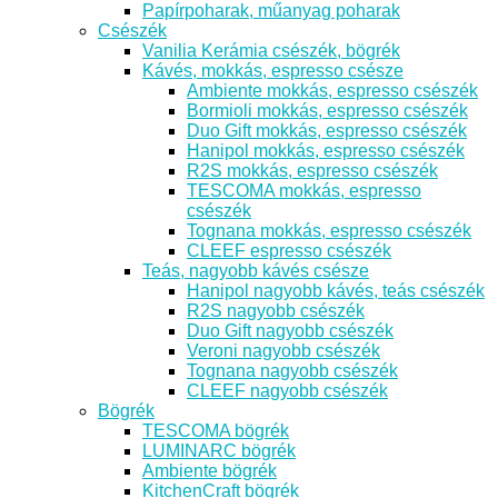
Papírpoharak, műanyag poharak
Csészék
Vanilia Kerámia csészék, bögrék
Kávés, mokkás, espresso csésze
Ambiente mokkás, espresso csészék
Bormioli mokkás, espresso csészék
Duo Gift mokkás, espresso csészék
Hanipol mokkás, espresso csészék
R2S mokkás, espresso csészék
TESCOMA mokkás, espresso
csészék
Tognana mokkás, espresso csészék
CLEEF espresso csészék
Teás, nagyobb kávés csésze
Hanipol nagyobb kávés, teás csészék
R2S nagyobb csészék
Duo Gift nagyobb csészék
Veroni nagyobb csészék
Tognana nagyobb csészék
CLEEF nagyobb csészék
Bögrék
TESCOMA bögrék
LUMINARC bögrék
Ambiente bögrék
KitchenCraft bögrék