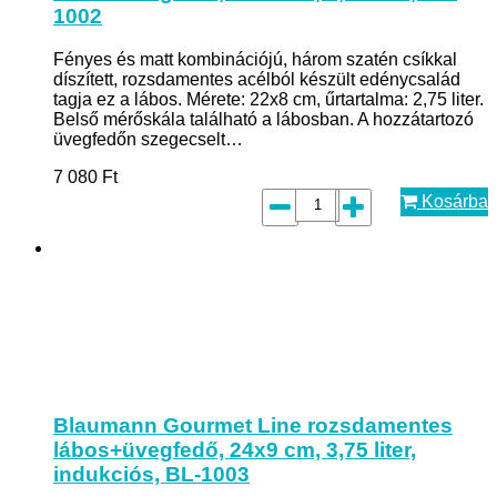
1002
Fényes és matt kombinációjú, három szatén csíkkal
díszített, rozsdamentes acélból készült edénycsalád
tagja ez a lábos. Mérete: 22x8 cm, űrtartalma: 2,75 liter.
Belső mérőskála található a lábosban. A hozzátartozó
üvegfedőn szegecselt…
7 080
Ft
Kosárba
Blaumann Gourmet Line rozsdamentes
lábos+üvegfedő, 24x9 cm, 3,75 liter,
indukciós, BL-1003