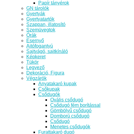
Papír tányérok
GN tárolók
Gyertyák
Gyertyatartók
Szappan, illatosító
Szemüvegtok
Órák
Esernyő
Ajtófogantyú
Sajtvágó, sajtkínáló
Képkeret
Tükör
Legyező
Dekoráció, Figura
Végzárók
Anyatakaró kupak
Csőkupak
Csődugók
Ovális csődugó
Csődugó fém borítással
Gömbölyű csődugó
Domború csődugó
Csődugó
Menetes csődugók
Furattakaró dugó