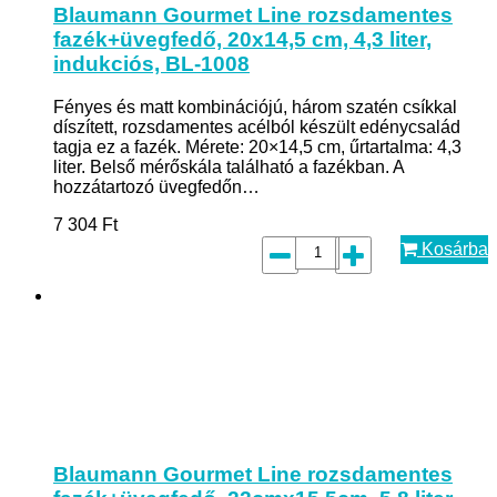
Blaumann Gourmet Line rozsdamentes
fazék+üvegfedő, 20x14,5 cm, 4,3 liter,
indukciós, BL-1008
Fényes és matt kombinációjú, három szatén csíkkal
díszített, rozsdamentes acélból készült edénycsalád
tagja ez a fazék. Mérete: 20×14,5 cm, űrtartalma: 4,3
liter. Belső mérőskála található a fazékban. A
hozzátartozó üvegfedőn…
7 304
Ft
Kosárba
Blaumann Gourmet Line rozsdamentes