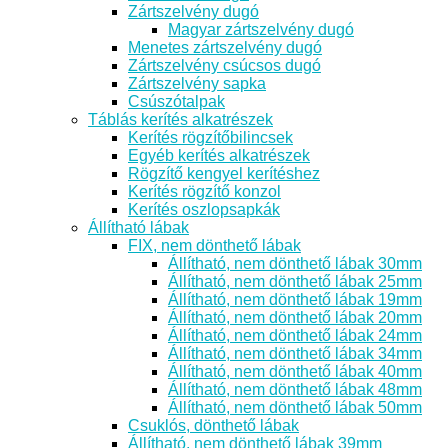
Zártszelvény dugó
Magyar zártszelvény dugó
Menetes zártszelvény dugó
Zártszelvény csúcsos dugó
Zártszelvény sapka
Csúszótalpak
Táblás kerítés alkatrészek
Kerítés rögzítőbilincsek
Egyéb kerítés alkatrészek
Rögzítő kengyel kerítéshez
Kerítés rögzítő konzol
Kerítés oszlopsapkák
Állítható lábak
FIX, nem dönthető lábak
Állítható, nem dönthető lábak 30mm
Állítható, nem dönthető lábak 25mm
Állítható, nem dönthető lábak 19mm
Állítható, nem dönthető lábak 20mm
Állítható, nem dönthető lábak 24mm
Állítható, nem dönthető lábak 34mm
Állítható, nem dönthető lábak 40mm
Állítható, nem dönthető lábak 48mm
Állítható, nem dönthető lábak 50mm
Csuklós, dönthető lábak
Állítható, nem dönthető lábak 39mm