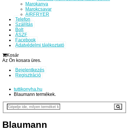
Marokanya
Marokcsavar
AIRFRYER
Telefon
Szállítás
Bolt
ÁSZF
Facebook
Adatvédelmi tájékoztató
Kosár
Az Ön kosara üres.
Bejelentkezés
Regisztráció
tuttikonyha.hu
Blaumann termékek.
Blaumann