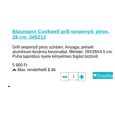
Blaumann Cookwell grill serpenyő, piros,
28 cm, 345212
Grill serpenyő piros színben. Anyaga: préselt
alumínium kerámia bevonattal. Méretei: 28X28X4,5 cm.
Puha tapintású nyele kényelmes fogást biztosít.
5 900
Ft
Max. rendelhető
1
db
Kosárba