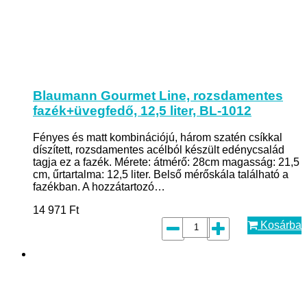
Blaumann Gourmet Line, rozsdamentes
fazék+üvegfedő, 12,5 liter, BL-1012
Fényes és matt kombinációjú, három szatén csíkkal
díszített, rozsdamentes acélból készült edénycsalád
tagja ez a fazék. Mérete: átmérő: 28cm magasság: 21,5
cm, űrtartalma: 12,5 liter. Belső mérőskála található a
fazékban. A hozzátartozó…
14 971
Ft
Kosárba