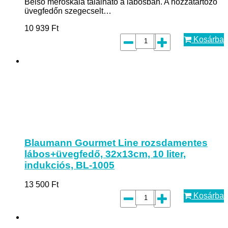
Belső mérőskála található a lábosban. A hozzátartozó
üvegfedőn szegecselt…
10 939
Ft
Kosárba
Blaumann Gourmet Line rozsdamentes
lábos+üvegfedő, 32x13cm, 10 liter,
indukciós, BL-1005
13 500
Ft
Kosárba