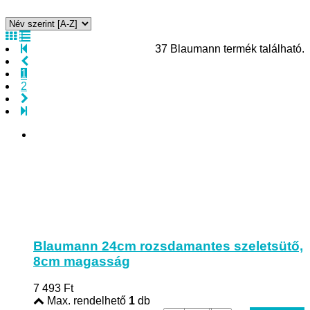
37 Blaumann termék található.
1
2
Blaumann 24cm rozsdamantes szeletsütő,
8cm magasság
7 493
Ft
Max. rendelhető
1
db