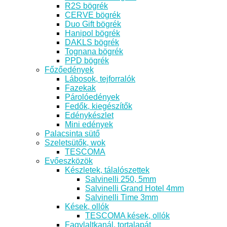
R2S bögrék
CERVE bögrék
Duo Gift bögrék
Hanipol bögrék
DAKLS bögrék
Tognana bögrék
PPD bögrék
Főzőedények
Lábosok, tejforralók
Fazekak
Párolóedények
Fedők, kiegészítők
Edénykészlet
Mini edények
Palacsinta sütő
Szeletsütők, wok
TESCOMA
Evőeszközök
Készletek, tálalószettek
Salvinelli 250, 5mm
Salvinelli Grand Hotel 4mm
Salvinelli Time 3mm
Kések, ollók
TESCOMA kések, ollók
Fagylaltkanál, tortalapát