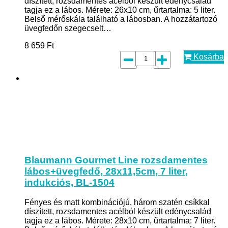
díszített, rozsdamentes acélból készült edénycsalád
tagja ez a lábos. Mérete: 26x10 cm, űrtartalma: 5 liter.
Belső mérőskála található a lábosban. A hozzátartozó
üvegfedőn szegecselt…
8 659
Ft
Kosárba
Blaumann Gourmet Line rozsdamentes
lábos+üvegfedő, 28x11,5cm, 7 liter,
indukciós, BL-1504
Fényes és matt kombinációjú, három szatén csíkkal
díszített, rozsdamentes acélból készült edénycsalád
tagja ez a lábos. Mérete: 28x10 cm, űrtartalma: 7 liter.