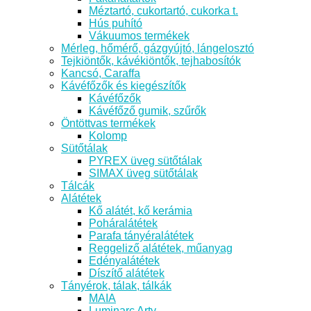
Méztartó, cukortartó, cukorka t.
Hús puhító
Vákuumos termékek
Mérleg, hőmérő, gázgyújtó, lángelosztó
Tejkiöntők, kávékiöntők, tejhabosítók
Kancsó, Caraffa
Kávéfőzők és kiegészítők
Kávéfőzők
Kávéfőző gumik, szűrők
Öntöttvas termékek
Kolomp
Sütőtálak
PYREX üveg sütőtálak
SIMAX üveg sütőtálak
Tálcák
Alátétek
Kő alátét, kő kerámia
Poháralátétek
Parafa tányéralátétek
Reggeliző alátétek, műanyag
Edényalátétek
Díszítő alátétek
Tányérok, tálak, tálkák
MAIA
Luminarc Arty