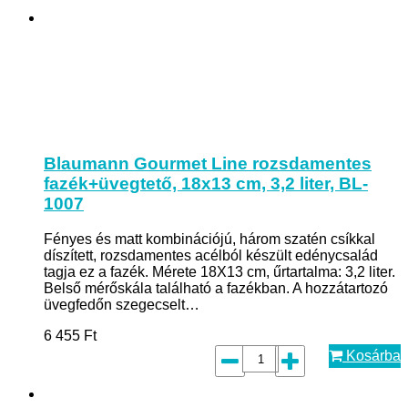
Blaumann Gourmet Line rozsdamentes
fazék+üvegtető, 18x13 cm, 3,2 liter, BL-
1007
Fényes és matt kombinációjú, három szatén csíkkal
díszített, rozsdamentes acélból készült edénycsalád
tagja ez a fazék. Mérete 18X13 cm, űrtartalma: 3,2 liter.
Belső mérőskála található a fazékban. A hozzátartozó
üvegfedőn szegecselt…
6 455
Ft
Kosárba