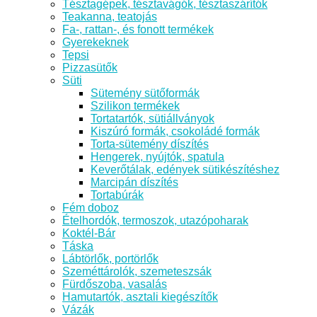
Tésztagépek, tésztavágók, tésztaszárítók
Teakanna, teatojás
Fa-, rattan-, és fonott termékek
Gyerekeknek
Tepsi
Pizzasütők
Süti
Sütemény sütőformák
Szilikon termékek
Tortatartók, sütiállványok
Kiszúró formák, csokoládé formák
Torta-sütemény díszítés
Hengerek, nyújtók, spatula
Keverőtálak, edények sütikészítéshez
Marcipán díszítés
Tortabúrák
Fém doboz
Ételhordók, termoszok, utazópoharak
Koktél-Bár
Táska
Lábtörlők, portörlők
Szeméttárolók, szemeteszsák
Fürdőszoba, vasalás
Hamutartók, asztali kiegészítők
Vázák