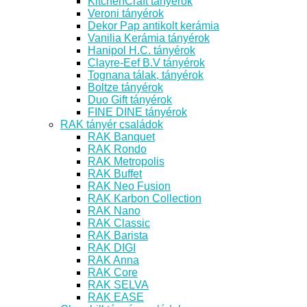
KitchenCraft tányérok
Veroni tányérok
Dekor Pap antikolt kerámia
Vanilia Kerámia tányérok
Hanipol H.C. tányérok
Clayre-Eef B.V tányérok
Tognana tálak, tányérok
Boltze tányérok
Duo Gift tányérok
FINE DINE tányérok
RAK tányér családok
RAK Banquet
RAK Rondo
RAK Metropolis
RAK Buffet
RAK Neo Fusion
RAK Karbon Collection
RAK Nano
RAK Classic
RAK Barista
RAK DIGI
RAK Anna
RAK Core
RAK SELVA
RAK EASE