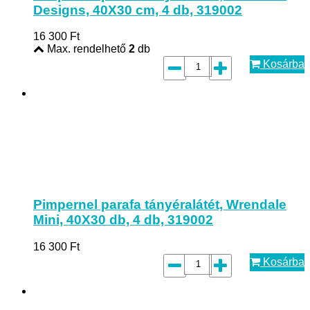
Designs, 40X30 cm, 4 db, 319002
16 300
Ft
Max. rendelhető
2
db
Kosárba
Pimpernel parafa tányéralátét, Wrendale
Mini, 40X30 db, 4 db, 319002
16 300
Ft
Kosárba