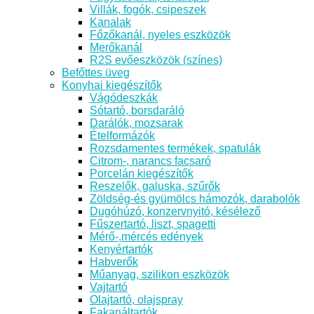
Villák, fogók, csipeszek
Kanalak
Főzőkanál, nyeles eszközök
Merőkanál
R2S evőeszközök (színes)
Befőttes üveg
Konyhai kiegészítők
Vágódeszkák
Sótartó, borsdaráló
Darálók, mozsarak
Ételformázók
Rozsdamentes termékek, spatulák
Citrom-, narancs facsaró
Porcelán kiegészítők
Reszelők, galuska, szűrők
Zöldség-és gyümölcs hámozók, darabolók
Dugóhúzó, konzervnyitó, késélező
Fűszertartó, liszt, spagetti
Mérő-,mércés edények
Kenyértartók
Habverők
Műanyag, szilikon eszközök
Vajtartó
Olajtartó, olajspray
Fakanáltartók