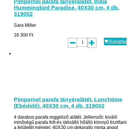
Pimpernel parafa tányéralátét, India
Hummingbird Paradise, 40X30 cm, 4 db,
319002
Sara Miller
16 300
Ft
Kosárba
Pimpernel parafa tányéralátét, Lunchtime
(Ebédidő), 40X30 cm, 4 db, 319002
4 darabos parafa reggeliző alátét. Jellemzői: kiváló
minőségű parafa folt-és ütésálló hőálló könnyű tisztítani
a felületét méretei: 40X30 cm dekoratív minta angol