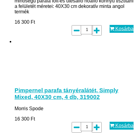
minőségű parafa folt-és ütésálló hőálló könnyű tisztítani
a felületét méretei: 40X30 cm dekoratív minta angol
termék
16 300
Ft
Kosárba
Pimpernel parafa tányéralátét, Simply
Mixed, 40X30 cm, 4 db, 319002
Morris Spode
16 300
Ft
Kosárba