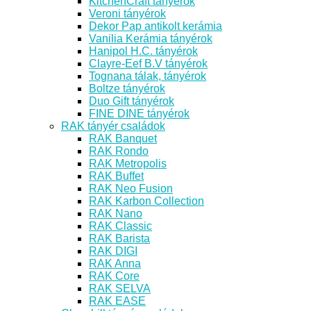
KitchenCraft tányérok
Veroni tányérok
Dekor Pap antikolt kerámia
Vanilia Kerámia tányérok
Hanipol H.C. tányérok
Clayre-Eef B.V tányérok
Tognana tálak, tányérok
Boltze tányérok
Duo Gift tányérok
FINE DINE tányérok
RAK tányér családok
RAK Banquet
RAK Rondo
RAK Metropolis
RAK Buffet
RAK Neo Fusion
RAK Karbon Collection
RAK Nano
RAK Classic
RAK Barista
RAK DIGI
RAK Anna
RAK Core
RAK SELVA
RAK EASE