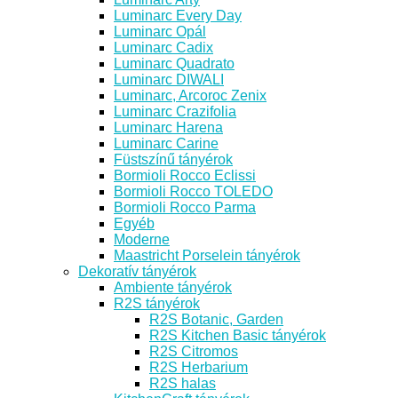
Luminarc Every Day
Luminarc Opál
Luminarc Cadix
Luminarc Quadrato
Luminarc DIWALI
Luminarc, Arcoroc Zenix
Luminarc Crazifolia
Luminarc Harena
Luminarc Carine
Füstszínű tányérok
Bormioli Rocco Eclissi
Bormioli Rocco TOLEDO
Bormioli Rocco Parma
Egyéb
Moderne
Maastricht Porselein tányérok
Dekoratív tányérok
Ambiente tányérok
R2S tányérok
R2S Botanic, Garden
R2S Kitchen Basic tányérok
R2S Citromos
R2S Herbarium
R2S halas