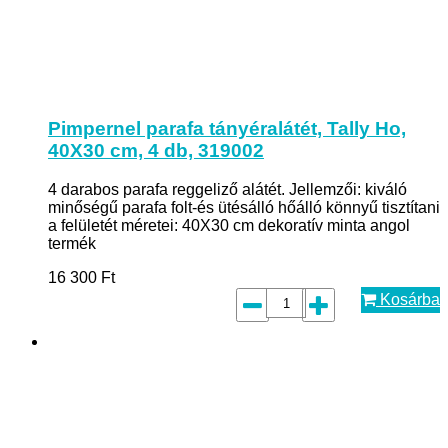
Pimpernel parafa tányéralátét, Tally Ho,
40X30 cm, 4 db, 319002
4 darabos parafa reggeliző alátét. Jellemzői: kiváló
minőségű parafa folt-és ütésálló hőálló könnyű tisztítani
a felületét méretei: 40X30 cm dekoratív minta angol
termék
16 300
Ft
Kosárba