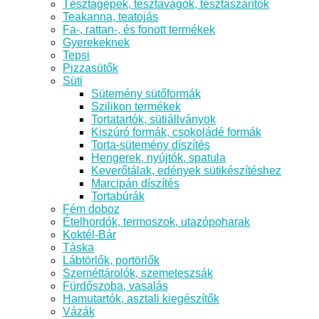
Tésztagépek, tésztavágók, tésztaszárítók
Teakanna, teatojás
Fa-, rattan-, és fonott termékek
Gyerekeknek
Tepsi
Pizzasütők
Süti
Sütemény sütőformák
Szilikon termékek
Tortatartók, sütiállványok
Kiszúró formák, csokoládé formák
Torta-sütemény díszítés
Hengerek, nyújtók, spatula
Keverőtálak, edények sütikészítéshez
Marcipán díszítés
Tortabúrák
Fém doboz
Ételhordók, termoszok, utazópoharak
Koktél-Bár
Táska
Lábtörlők, portörlők
Szeméttárolók, szemeteszsák
Fürdőszoba, vasalás
Hamutartók, asztali kiegészítők
Vázák