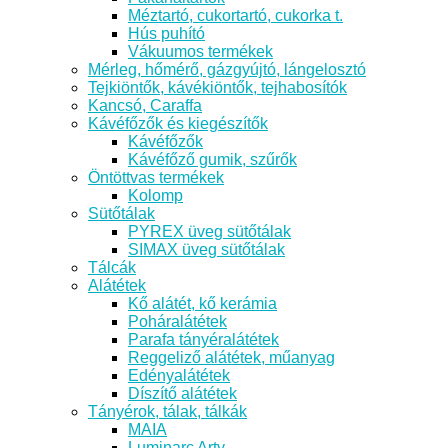
Méztartó, cukortartó, cukorka t.
Hús puhító
Vákuumos termékek
Mérleg, hőmérő, gázgyújtó, lángelosztó
Tejkiöntők, kávékiöntők, tejhabosítók
Kancsó, Caraffa
Kávéfőzők és kiegészítők
Kávéfőzők
Kávéfőző gumik, szűrők
Öntöttvas termékek
Kolomp
Sütőtálak
PYREX üveg sütőtálak
SIMAX üveg sütőtálak
Tálcák
Alátétek
Kő alátét, kő kerámia
Poháralátétek
Parafa tányéralátétek
Reggeliző alátétek, műanyag
Edényalátétek
Díszítő alátétek
Tányérok, tálak, tálkák
MAIA
Luminarc Arty