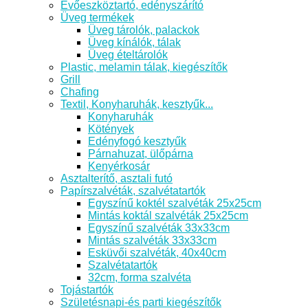
Evőeszköztartó, edényszárító
Üveg termékek
Üveg tárolók, palackok
Üveg kínálók, tálak
Üveg ételtárolók
Plastic, melamin tálak, kiegészítők
Grill
Chafing
Textil, Konyharuhák, kesztyűk...
Konyharuhák
Kötények
Edényfogó kesztyűk
Párnahuzat, ülőpárna
Kenyérkosár
Asztalterítő, asztali futó
Papírszalvéták, szalvétatartók
Egyszínű koktél szalvéták 25x25cm
Mintás koktál szalvéták 25x25cm
Egyszínű szalvéták 33x33cm
Mintás szalvéták 33x33cm
Esküvői szalvéták, 40x40cm
Szalvétatartók
32cm, forma szalvéta
Tojástartók
Születésnapi-és parti kiegészítők