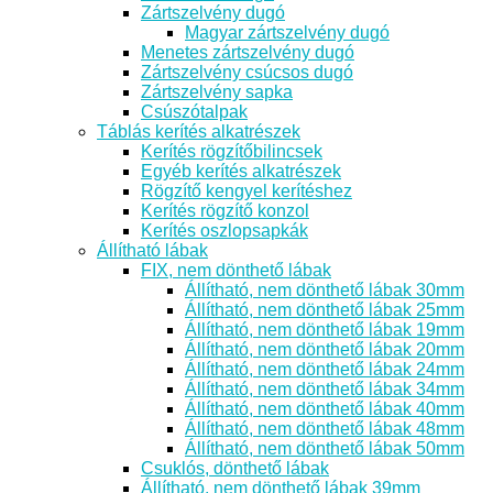
Zártszelvény dugó
Magyar zártszelvény dugó
Menetes zártszelvény dugó
Zártszelvény csúcsos dugó
Zártszelvény sapka
Csúszótalpak
Táblás kerítés alkatrészek
Kerítés rögzítőbilincsek
Egyéb kerítés alkatrészek
Rögzítő kengyel kerítéshez
Kerítés rögzítő konzol
Kerítés oszlopsapkák
Állítható lábak
FIX, nem dönthető lábak
Állítható, nem dönthető lábak 30mm
Állítható, nem dönthető lábak 25mm
Állítható, nem dönthető lábak 19mm
Állítható, nem dönthető lábak 20mm
Állítható, nem dönthető lábak 24mm
Állítható, nem dönthető lábak 34mm
Állítható, nem dönthető lábak 40mm
Állítható, nem dönthető lábak 48mm
Állítható, nem dönthető lábak 50mm
Csuklós, dönthető lábak
Állítható, nem dönthető lábak 39mm