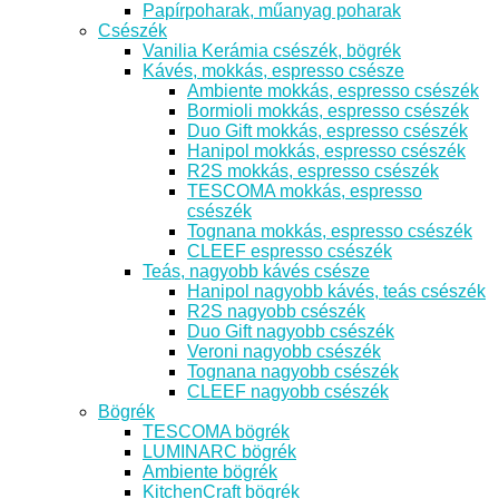
Papírpoharak, műanyag poharak
Csészék
Vanilia Kerámia csészék, bögrék
Kávés, mokkás, espresso csésze
Ambiente mokkás, espresso csészék
Bormioli mokkás, espresso csészék
Duo Gift mokkás, espresso csészék
Hanipol mokkás, espresso csészék
R2S mokkás, espresso csészék
TESCOMA mokkás, espresso
csészék
Tognana mokkás, espresso csészék
CLEEF espresso csészék
Teás, nagyobb kávés csésze
Hanipol nagyobb kávés, teás csészék
R2S nagyobb csészék
Duo Gift nagyobb csészék
Veroni nagyobb csészék
Tognana nagyobb csészék
CLEEF nagyobb csészék
Bögrék
TESCOMA bögrék
LUMINARC bögrék
Ambiente bögrék
KitchenCraft bögrék