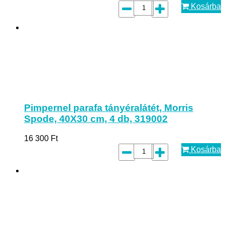
Kosárba
Pimpernel parafa tányéralátét, Morris
Spode, 40X30 cm, 4 db, 319002
16 300
Ft
Kosárba