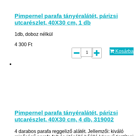
Pimpernel parafa tányéralátét, párizsi
utcarészlet, 40X30 cm, 1 db
1db, doboz nélkül
4 300
Ft
Kosárba
Pimpernel parafa tányéralátét, párizsi
utcarészlet, 40X30 cm, 4 db, 319002
4 darabos parafa reggeliző alátét. Jellemzői: kiváló