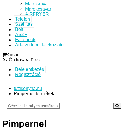
Marokanya
Marokcsavar
AIRFRYER
Telefon
Szállítás
Bolt
ÁSZF
Facebook
Adatvédelmi tájékoztató
Kosár
Az Ön kosara üres.
Bejelentkezés
Regisztráció
tuttikonyha.hu
Pimpernel termékek.
Pimpernel