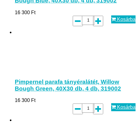
Bough Blue, 40X30 db, 4 db, 319002
16 300
Ft
Kosárba
Pimpernel parafa tányéralátét, Willow
Bough Green, 40X30 db, 4 db, 319002
16 300
Ft
Kosárba