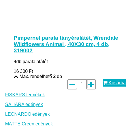
Pimpernel parafa tányéralátét, Wrendale
Wildflowers Animal , 40X30 cm, 4 db,
319002
4db parafa alátét
16 300
Ft
Max. rendelhető
2
db
Kosárba
FISKARS termékek
SAHARA edények
LEONARDO edények
MATTE Green edények