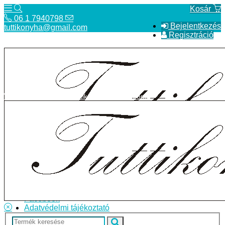
Kosár
06 1 7940798
Bejelentkezés
tuttikonyha@gmail.com
Regisztráció
06 1 7940798
tuttikonyha@gmail.com
Telefon
Szállítás
Bolt
ÁSZF
Facebook
Adatvédelmi tájékoztató