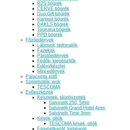
R2S bögrék
CERVE bögrék
Duo Gift bögrék
Hanipol bögrék
DAKLS bögrék
Tognana bögrék
PPD bögrék
Főzőedények
Lábosok, tejforralók
Fazekak
Párolóedények
Fedők, kiegészítők
Edénykészlet
Mini edények
Palacsinta sütő
Szeletsütők, wok
TESCOMA
Evőeszközök
Készletek, tálalószettek
Salvinelli 250, 5mm
Salvinelli Grand Hotel 4mm
Salvinelli Time 3mm
Kések, ollók
TESCOMA kések, ollók
Fagylaltkanál, tortalapát