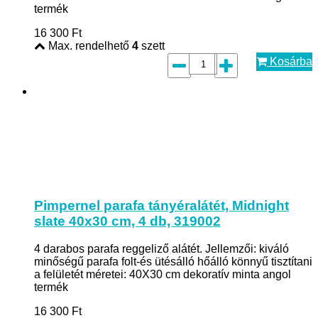
termék
16 300
Ft
Max. rendelhető
4
szett
Kosárba
Pimpernel parafa tányéralátét, Midnight
slate 40x30 cm, 4 db, 319002
4 darabos parafa reggeliző alátét. Jellemzői: kiváló
minőségű parafa folt-és ütésálló hőálló könnyű tisztítani
a felületét méretei: 40X30 cm dekoratív minta angol
termék
16 300
Ft