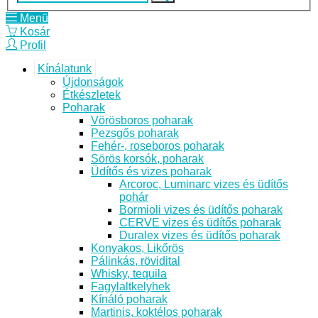
Menü
Kosár
Profil
Kínálatunk
Újdonságok
Étkészletek
Poharak
Vörösboros poharak
Pezsgős poharak
Fehér-, roseboros poharak
Sörös korsók, poharak
Üdítős és vizes poharak
Arcoroc, Luminarc vizes és üdítős
pohár
Bormioli vizes és üdítős poharak
CERVE vizes és üdítős poharak
Duralex vizes és üdítős poharak
Konyakos, Likőrös
Pálinkás, rövidital
Whisky, tequila
Fagylaltkelyhek
Kínáló poharak
Martinis, koktélos poharak