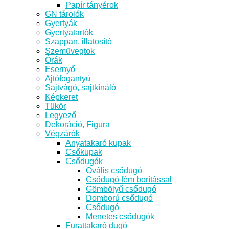
Papír tányérok
GN tárolók
Gyertyák
Gyertyatartók
Szappan, illatosító
Szemüvegtok
Órák
Esernyő
Ajtófogantyú
Sajtvágó, sajtkínáló
Képkeret
Tükör
Legyező
Dekoráció, Figura
Végzárók
Anyatakaró kupak
Csőkupak
Csődugók
Ovális csődugó
Csődugó fém borítással
Gömbölyű csődugó
Domború csődugó
Csődugó
Menetes csődugók
Furattakaró dugó