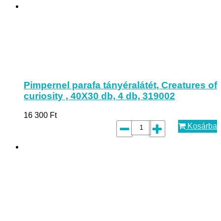
Pimpernel parafa tányéralátét, Creatures of
curiosity , 40X30 db, 4 db, 319002
16 300
Ft
Kosárba