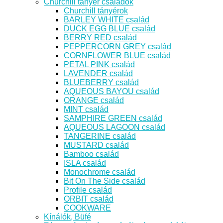
Churchill tányér családok
Churchill tányérok
BARLEY WHITE család
DUCK EGG BLUE család
BERRY RED család
PEPPERCORN GREY család
CORNFLOWER BLUE család
PETAL PINK család
LAVENDER család
BLUEBERRY család
AQUEOUS BAYOU család
ORANGE család
MINT család
SAMPHIRE GREEN család
AQUEOUS LAGOON család
TANGERINE család
MUSTARD család
Bamboo család
ISLA család
Monochrome család
Bit On The Side család
Profile család
ORBIT család
COOKWARE
Kínálók, Büfé