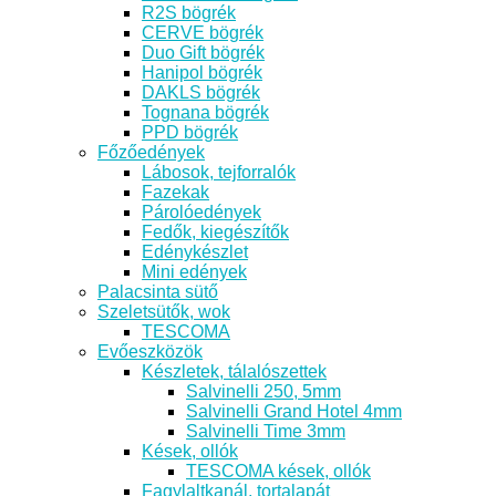
R2S bögrék
CERVE bögrék
Duo Gift bögrék
Hanipol bögrék
DAKLS bögrék
Tognana bögrék
PPD bögrék
Főzőedények
Lábosok, tejforralók
Fazekak
Párolóedények
Fedők, kiegészítők
Edénykészlet
Mini edények
Palacsinta sütő
Szeletsütők, wok
TESCOMA
Evőeszközök
Készletek, tálalószettek
Salvinelli 250, 5mm
Salvinelli Grand Hotel 4mm
Salvinelli Time 3mm
Kések, ollók
TESCOMA kések, ollók
Fagylaltkanál, tortalapát