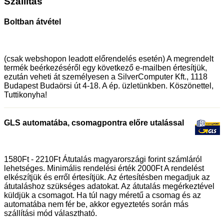
Szállítás
Boltban átvétel
(csak webshopon leadott előrendelés esetén) A megrendelt
termék beérkezéséről egy következő e-mailben értesítjük,
ezután veheti át személyesen a SilverComputer Kft., 1118
Budapest Budaörsi út 4-18. A ép. üzletünkben. Köszönettel,
Tuttikonyha!
GLS automatába, csomagpontra előre utalással
1580Ft - 2210Ft Átutalás magyarországi forint számláról
lehetséges. Minimális rendelési érték 2000Ft A rendelést
elkészítjük és erről értesítjük. Az értesítésben megadjuk az
átutaláshoz szükséges adatokat. Az átutalás megérkeztével
küldjük a csomagot. Ha túl nagy méretű a csomag és az
automatába nem fér be, akkor egyeztetés során más
szállítási mód választható.