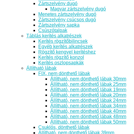
Zártszelvény dugó
Magyar zártszelvény dugó
Menetes zártszelvény dugó
Zártszelvény csúcsos dugó
Zártszelvény sapka
Csúszótalpak
Táblás kerítés alkatrészek
Kerítés rögzítőbilincsek
Egyéb kerítés alkatrészek
Rögzítő kengyel kerítéshez
Kerítés rögzítő konzol
Kerítés oszlopsapkák
Állítható lábak
FIX, nem dönthető lábak
Állítható, nem dönthető lábak 30mm
Állítható, nem dönthető lábak 25mm
Állítható, nem dönthető lábak 19mm
Állítható, nem dönthető lábak 20mm
Állítható, nem dönthető lábak 24mm
Állítható, nem dönthető lábak 34mm
Állítható, nem dönthető lábak 40mm
Állítható, nem dönthető lábak 48mm
Állítható, nem dönthető lábak 50mm
Csuklós, dönthető lábak
Állítható, nem dönthető lábak 39mm