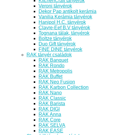
KitchenCraft tányérok
Veroni tányérok
Dekor Pap antikolt kerámia
Vanilia Kerámia tányérok
Hanipol H.C. tányérok
Clayre-Eef B.V tányérok
Tognana tálak, tányérok
Boltze tányérok
Duo Gift tányérok
FINE DINE tányérok
RAK tányér családok
RAK Banquet
RAK Rondo
RAK Metropolis
RAK Buffet
RAK Neo Fusion
RAK Karbon Collection
RAK Nano
RAK Classic
RAK Barista
RAK DIGI
RAK Anna
RAK Core
RAK SELVA
RAK EASE