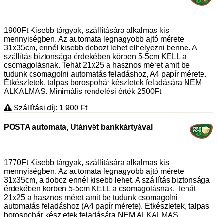
1900Ft Kisebb tárgyak, szállítására alkalmas kis
mennyiségben. Az automata legnagyobb ajtó mérete
31x35cm, ennél kisebb dobozt lehet elhelyezni benne. A
szállítás biztonsága érdekében körben 5-5cm KELL a
csomagolásnak. Tehát 21x25 a hasznos méret amit be
tudunk csomagolni automatás feladáshoz, A4 papír mérete.
Étkészletek, talpas borospohár készletek feladására NEM
ALKALMAS. Minimális rendelési érték 2500Ft
Szállítási díj: 1 900
Ft
POSTA automata, Utánvét bankkártyával
1770Ft Kisebb tárgyak, szállítására alkalmas kis
mennyiségben. Az automata legnagyobb ajtó mérete
31x35cm, a doboz ennél kisebb lehet. A szállítás biztonsága
érdekében körben 5-5cm KELL a csomagolásnak. Tehát
21x25 a hasznos méret amit be tudunk csomagolni
automatás feladáshoz (A4 papír mérete). Étkészletek, talpas
borospohár készletek feladására NEM ALKALMAS.