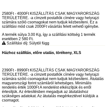
2580Ft - 4000Ft KISZÁLLÍTÁS CSAK MAGYARORSZÁG
TERÜLETÉRE. -a címzett postafiók címére vagy helyrajzi
számára szóló csomagokat nem tudjuk kézbesíteni. Ez a
szállítási mód csak 2000Ft vásárlás felett vehető igénybe.
A termék súlya 3.00
Kg
, így a szállítási költség 1 termék
esetében 2 580
Ft
.
Szállítási díj: Súlytól függ
Házhoz szállítás, előre utalás, törékeny, XLS
2390Ft - 8990Ft KISZÁLLÍTÁS CSAK MAGYARORSZÁG
TERÜLETÉRE. -a címzett postafiók címére vagy helyrajzi
számára szóló csomagokat nem tudjuk kézbesíteni. Átutalás
magyarországi forint számláról lehetséges. Minimális
rendelés érték 1000Ft A rendelést elkészítjük és erről
értesítjük. Az értesítésben megadjuk az átutaláshoz
szükséges adatokat. Az átutalás megérkeztével küldjük a
csomagot.