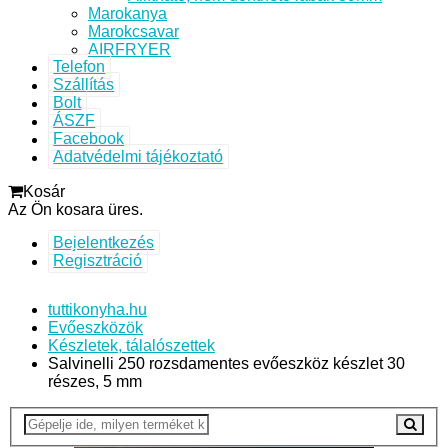
Marokanya
Marokcsavar
AIRFRYER
Telefon
Szállítás
Bolt
ÁSZF
Facebook
Adatvédelmi tájékoztató
Kosár
Az Ön kosara üres.
Bejelentkezés
Regisztráció
tuttikonyha.hu
Evőeszközök
Készletek, tálalószettek
Salvinelli 250 rozsdamentes evőeszköz készlet 30
részes, 5 mm