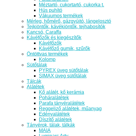
Méztartó, cukortartó, cukorka t.
Hús puhító
Vákuumos termékek
Mérleg, hőmérő, gázgyújtó, lángelosztó
Tejkiöntők, kávékiöntők, tejhabosítók
Kancsó, Caraffa
Kávéfőzők és kiegészítők
Kávéfőzők
Kávéfőző gumik, szűrők
Öntöttvas termékek
Kolomp
Sütőtálak
PYREX üveg sütőtálak
SIMAX üveg sütőtálak
Tálcák
Alátétek
Kő alátét, kő kerámia
Poháralátétek
Parafa tányéralátétek
Reggeliző alátétek, műanyag
Edényalátétek
Díszítő alátétek
Tányérok, tálak, tálkák
MAIA
Luminarc Arty