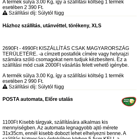
A termék súlya 3.00
Kg
, így a szállítási költség 1 termék
esetében 2 390
Ft
.
Szállítási díj: Súlytól függ
Házhoz szállítás, utánvéttel, törékeny, XLS
2690Ft - 4990Ft KISZÁLLÍTÁS CSAK MAGYARORSZÁG
TERÜLETÉRE. -a címzett postafiók címére vagy helyrajzi
számára szóló csomagokat nem tudjuk kézbesíteni. Ez a
szállítási mód csak 2000Ft vásárlás felett vehető igénybe.
A termék súlya 3.00
Kg
, így a szállítási költség 1 termék
esetében 2 990
Ft
.
Szállítási díj: Súlytól függ
POSTA automata, Előre utalás
1100Ft Kisebb tárgyak, szállítására alkalmas kis
mennyiségben. Az automata legnagyobb ajtó mérete
31x35cm, ennél kisebb dobozt lehet elhelyezni benne. A
szállítás biztonsága érdekében körben 5-5cm KELL a