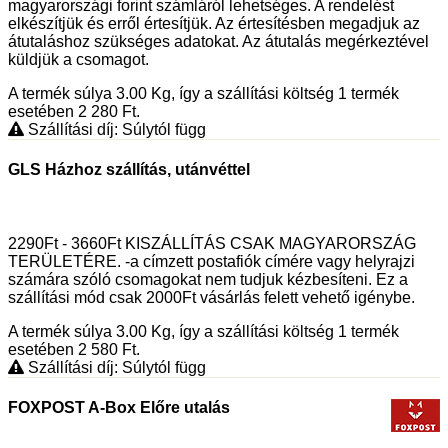
magyarországi forint számláról lehetséges. A rendelést
elkészítjük és erről értesítjük. Az értesítésben megadjuk az
átutaláshoz szükséges adatokat. Az átutalás megérkeztével
küldjük a csomagot.
A termék súlya 3.00
Kg
, így a szállítási költség 1 termék
esetében 2 280
Ft
.
Szállítási díj: Súlytól függ
GLS Házhoz szállítás, utánvéttel
2290Ft - 3660Ft KISZÁLLÍTÁS CSAK MAGYARORSZÁG
TERÜLETÉRE. -a címzett postafiók címére vagy helyrajzi
számára szóló csomagokat nem tudjuk kézbesíteni. Ez a
szállítási mód csak 2000Ft vásárlás felett vehető igénybe.
A termék súlya 3.00
Kg
, így a szállítási költség 1 termék
esetében 2 580
Ft
.
Szállítási díj: Súlytól függ
FOXPOST A-Box Előre utalás