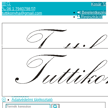
Kosár
06 1 7940798
Bejelentkezés
tuttikonyha@gmail.com
Regisztráció
06 1 7940798
tuttikonyha@gmail.com
Telefon
Szállítás
Bolt
ÁSZF
Facebook
Adatvédelmi tájékoztató