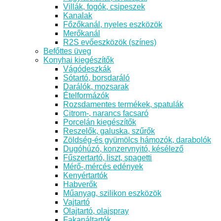
Villák, fogók, csipeszek
Kanalak
Főzőkanál, nyeles eszközök
Merőkanál
R2S evőeszközök (színes)
Befőttes üveg
Konyhai kiegészítők
Vágódeszkák
Sótartó, borsdaráló
Darálók, mozsarak
Ételformázók
Rozsdamentes termékek, spatulák
Citrom-, narancs facsaró
Porcelán kiegészítők
Reszelők, galuska, szűrők
Zöldség-és gyümölcs hámozók, darabolók
Dugóhúzó, konzervnyitó, késélező
Fűszertartó, liszt, spagetti
Mérő-,mércés edények
Kenyértartók
Habverők
Műanyag, szilikon eszközök
Vajtartó
Olajtartó, olajspray
Fakanáltartók