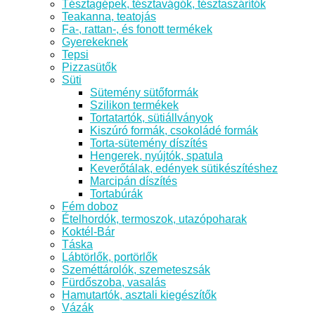
Tésztagépek, tésztavágók, tésztaszárítók
Teakanna, teatojás
Fa-, rattan-, és fonott termékek
Gyerekeknek
Tepsi
Pizzasütők
Süti
Sütemény sütőformák
Szilikon termékek
Tortatartók, sütiállványok
Kiszúró formák, csokoládé formák
Torta-sütemény díszítés
Hengerek, nyújtók, spatula
Keverőtálak, edények sütikészítéshez
Marcipán díszítés
Tortabúrák
Fém doboz
Ételhordók, termoszok, utazópoharak
Koktél-Bár
Táska
Lábtörlők, portörlők
Szeméttárolók, szemeteszsák
Fürdőszoba, vasalás
Hamutartók, asztali kiegészítők
Vázák