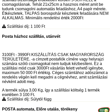
csomagolásnak. Tehát 21x25cm a hasznos méret amit be
tudunk csomagolni automatás feladáshoz, A4 papír mérete.
Étkészletek, TALPAS borospohár készletek feladására NEM
ALKALMAS. Minimális rendelési érték 2000Ft
Szállítási díj: 1 100
Ft
Posta házhoz szállítás, utánvét
3100Ft - 3990Ft KISZÁLLÍTÁS CSAK MAGYARORSZÁG
TERÜLETÉRE. -a címzett postafiók címére vagy helyrajzi
számára szóló csomagokat nem tudjuk kézbesíteni. Ez a
szállítási mód csak 3000Ft vásárlás felett vehető igénybe,
maximum 50 000 Ft értékig. Céges számlához adószámot a
rendelés végén kell megadni a cégnévhez, amit számlázási
névként adott meg.
A termék súlya 3.00
Kg
, így a szállítási költség 1 termék
esetében 3 100
Ft
.
Szállítási díj: Súlytól függ
POSTA automata, Előre utalás, törékeny