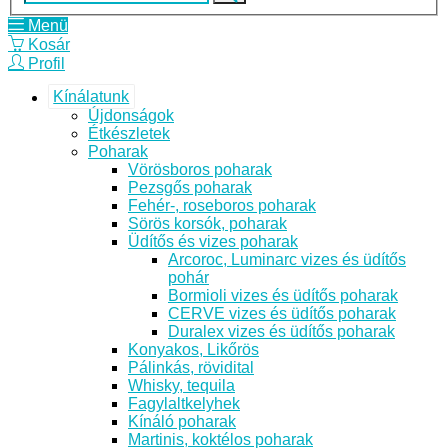
Menü
Kosár
Profil
Kínálatunk
Újdonságok
Étkészletek
Poharak
Vörösboros poharak
Pezsgős poharak
Fehér-, roseboros poharak
Sörös korsók, poharak
Üdítős és vizes poharak
Arcoroc, Luminarc vizes és üdítős
pohár
Bormioli vizes és üdítős poharak
CERVE vizes és üdítős poharak
Duralex vizes és üdítős poharak
Konyakos, Likőrös
Pálinkás, rövidital
Whisky, tequila
Fagylaltkelyhek
Kínáló poharak
Martinis, koktélos poharak