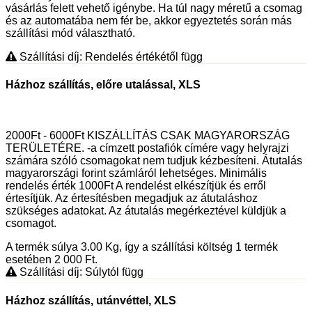
vásárlás felett vehető igénybe. Ha túl nagy méretű a csomag
és az automatába nem fér be, akkor egyeztetés során más
szállítási mód választható.
Szállítási díj: Rendelés értékétől függ
Házhoz szállítás, előre utalással, XLS
2000Ft - 6000Ft KISZÁLLÍTÁS CSAK MAGYARORSZÁG
TERÜLETÉRE. -a címzett postafiók címére vagy helyrajzi
számára szóló csomagokat nem tudjuk kézbesíteni. Átutalás
magyarországi forint számláról lehetséges. Minimális
rendelés érték 1000Ft A rendelést elkészítjük és erről
értesítjük. Az értesítésben megadjuk az átutaláshoz
szükséges adatokat. Az átutalás megérkeztével küldjük a
csomagot.
A termék súlya 3.00
Kg
, így a szállítási költség 1 termék
esetében 2 000
Ft
.
Szállítási díj: Súlytól függ
Házhoz szállítás, utánvéttel, XLS