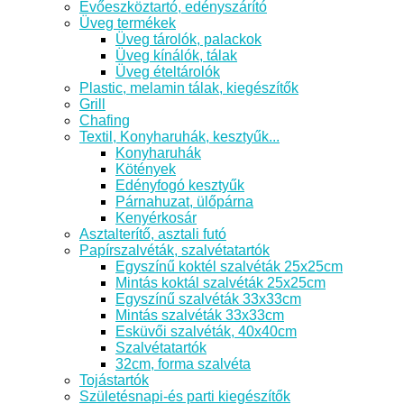
Evőeszköztartó, edényszárító
Üveg termékek
Üveg tárolók, palackok
Üveg kínálók, tálak
Üveg ételtárolók
Plastic, melamin tálak, kiegészítők
Grill
Chafing
Textil, Konyharuhák, kesztyűk...
Konyharuhák
Kötények
Edényfogó kesztyűk
Párnahuzat, ülőpárna
Kenyérkosár
Asztalterítő, asztali futó
Papírszalvéták, szalvétatartók
Egyszínű koktél szalvéták 25x25cm
Mintás koktál szalvéták 25x25cm
Egyszínű szalvéták 33x33cm
Mintás szalvéták 33x33cm
Esküvői szalvéták, 40x40cm
Szalvétatartók
32cm, forma szalvéta
Tojástartók
Születésnapi-és parti kiegészítők