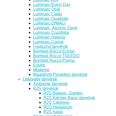
Luminarc Every Day
Luminarc Opál
Luminarc Cadix
Luminarc Quadrato
Luminarc DIWALI
Luminarc, Arcoroc Zenix
Luminarc Crazifolia
Luminarc Harena
Luminarc Carine
Füstszínű tányérok
Bormioli Rocco Eclissi
Bormioli Rocco TOLEDO
Bormioli Rocco Parma
Egyéb
Moderne
Maastricht Porselein tányérok
Dekoratív tányérok
Ambiente tányérok
R2S tányérok
R2S Botanic, Garden
R2S Kitchen Basic tányérok
R2S Citromos
R2S Herbarium
R2S halas