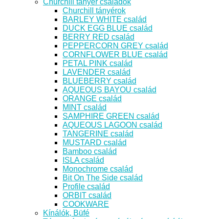
Churchill tányér családok
Churchill tányérok
BARLEY WHITE család
DUCK EGG BLUE család
BERRY RED család
PEPPERCORN GREY család
CORNFLOWER BLUE család
PETAL PINK család
LAVENDER család
BLUEBERRY család
AQUEOUS BAYOU család
ORANGE család
MINT család
SAMPHIRE GREEN család
AQUEOUS LAGOON család
TANGERINE család
MUSTARD család
Bamboo család
ISLA család
Monochrome család
Bit On The Side család
Profile család
ORBIT család
COOKWARE
Kínálók, Büfé