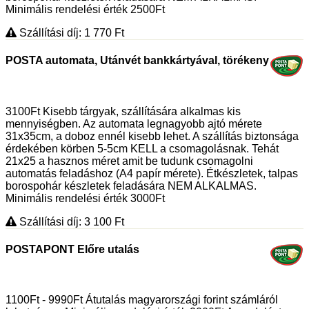
Minimális rendelési érték 2500Ft
Szállítási díj: 1 770
Ft
POSTA automata, Utánvét bankkártyával, törékeny
3100Ft Kisebb tárgyak, szállítására alkalmas kis
mennyiségben. Az automata legnagyobb ajtó mérete
31x35cm, a doboz ennél kisebb lehet. A szállítás biztonsága
érdekében körben 5-5cm KELL a csomagolásnak. Tehát
21x25 a hasznos méret amit be tudunk csomagolni
automatás feladáshoz (A4 papír mérete). Étkészletek, talpas
borospohár készletek feladására NEM ALKALMAS.
Minimális rendelési érték 3000Ft
Szállítási díj: 3 100
Ft
POSTAPONT Előre utalás
1100Ft - 9990Ft Átutalás magyarországi forint számláról