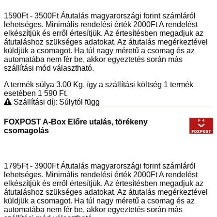
1590Ft - 3500Ft Átutalás magyarországi forint számláról
lehetséges. Minimális rendelési érték 2000Ft A rendelést
elkészítjük és erről értesítjük. Az értesítésben megadjuk az
átutaláshoz szükséges adatokat. Az átutalás megérkeztével
küldjük a csomagot. Ha túl nagy méretű a csomag és az
automatába nem fér be, akkor egyeztetés során más
szállítási mód választható.
A termék súlya 3.00
Kg
, így a szállítási költség 1 termék
esetében 1 590
Ft
.
Szállítási díj: Súlytól függ
FOXPOST A-Box Előre utalás, törékeny
csomagolás
1795Ft - 3900Ft Átutalás magyarországi forint számláról
lehetséges. Minimális rendelési érték 2000Ft A rendelést
elkészítjük és erről értesítjük. Az értesítésben megadjuk az
átutaláshoz szükséges adatokat. Az átutalás megérkeztével
küldjük a csomagot. Ha túl nagy méretű a csomag és az
automatába nem fér be, akkor egyeztetés során más