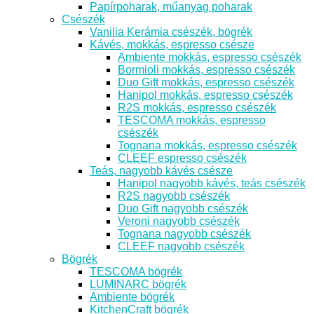
Papírpoharak, műanyag poharak
Csészék
Vanilia Kerámia csészék, bögrék
Kávés, mokkás, espresso csésze
Ambiente mokkás, espresso csészék
Bormioli mokkás, espresso csészék
Duo Gift mokkás, espresso csészék
Hanipol mokkás, espresso csészék
R2S mokkás, espresso csészék
TESCOMA mokkás, espresso
csészék
Tognana mokkás, espresso csészék
CLEEF espresso csészék
Teás, nagyobb kávés csésze
Hanipol nagyobb kávés, teás csészék
R2S nagyobb csészék
Duo Gift nagyobb csészék
Veroni nagyobb csészék
Tognana nagyobb csészék
CLEEF nagyobb csészék
Bögrék
TESCOMA bögrék
LUMINARC bögrék
Ambiente bögrék
KitchenCraft bögrék