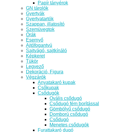
Papír tányérok
GN tárolók
Gyertyák
Gyertyatartók
Szappan, illatosító
Szemüvegtok
Órák
Esernyő
Ajtófogantyú
Sajtvágó, sajtkínáló
Képkeret
Tükör
Legyező
Dekoráció, Figura
Végzárók
Anyatakaró kupak
Csőkupak
Csődugók
Ovális csődugó
Csődugó fém borítással
Gömbölyű csődugó
Domború csődugó
Csődugó
Menetes csődugók
Furattakaró dugó