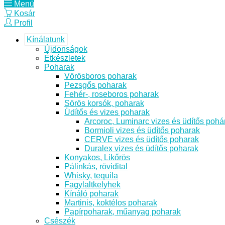
Menü
Kosár
Profil
Kínálatunk
Újdonságok
Étkészletek
Poharak
Vörösboros poharak
Pezsgős poharak
Fehér-, roseboros poharak
Sörös korsók, poharak
Üdítős és vizes poharak
Arcoroc, Luminarc vizes és üdítős pohá
Bormioli vizes és üdítős poharak
CERVE vizes és üdítős poharak
Duralex vizes és üdítős poharak
Konyakos, Likőrös
Pálinkás, rövidital
Whisky, tequila
Fagylaltkelyhek
Kínáló poharak
Martinis, koktélos poharak
Papírpoharak, műanyag poharak
Csészék