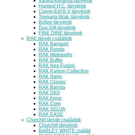
Vanilia Kerámia tányérok
Hanipol H.C. tányérok
Clayre-Eef B.V tányérok
Tognana tálak, tányérok
Boltze tányérok
Duo Gift tányérok
FINE DINE tányérok
RAK tányér családok
RAK Banquet
RAK Rondo
RAK Metropolis
RAK Buffet
RAK Neo Fusion
RAK Karbon Collection
RAK Nano
RAK Classic
RAK Barista
RAK DIGI
RAK Anna
RAK Core
RAK SELVA
RAK EASE
Churchill tányér családok
Churchill tányérok
BARLEY WHITE család