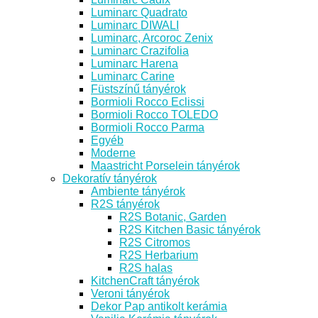
Luminarc Quadrato
Luminarc DIWALI
Luminarc, Arcoroc Zenix
Luminarc Crazifolia
Luminarc Harena
Luminarc Carine
Füstszínű tányérok
Bormioli Rocco Eclissi
Bormioli Rocco TOLEDO
Bormioli Rocco Parma
Egyéb
Moderne
Maastricht Porselein tányérok
Dekoratív tányérok
Ambiente tányérok
R2S tányérok
R2S Botanic, Garden
R2S Kitchen Basic tányérok
R2S Citromos
R2S Herbarium
R2S halas
KitchenCraft tányérok
Veroni tányérok
Dekor Pap antikolt kerámia