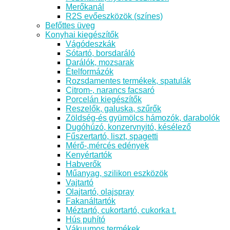
Merőkanál
R2S evőeszközök (színes)
Befőttes üveg
Konyhai kiegészítők
Vágódeszkák
Sótartó, borsdaráló
Darálók, mozsarak
Ételformázók
Rozsdamentes termékek, spatulák
Citrom-, narancs facsaró
Porcelán kiegészítők
Reszelők, galuska, szűrők
Zöldség-és gyümölcs hámozók, darabolók
Dugóhúzó, konzervnyitó, késélező
Fűszertartó, liszt, spagetti
Mérő-,mércés edények
Kenyértartók
Habverők
Műanyag, szilikon eszközök
Vajtartó
Olajtartó, olajspray
Fakanáltartók
Méztartó, cukortartó, cukorka t.
Hús puhító
Vákuumos termékek