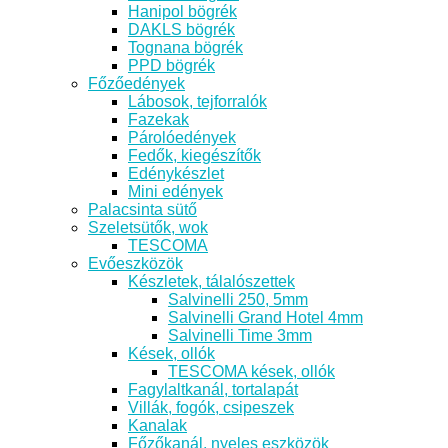
Hanipol bögrék
DAKLS bögrék
Tognana bögrék
PPD bögrék
Főzőedények
Lábosok, tejforralók
Fazekak
Párolóedények
Fedők, kiegészítők
Edénykészlet
Mini edények
Palacsinta sütő
Szeletsütők, wok
TESCOMA
Evőeszközök
Készletek, tálalószettek
Salvinelli 250, 5mm
Salvinelli Grand Hotel 4mm
Salvinelli Time 3mm
Kések, ollók
TESCOMA kések, ollók
Fagylaltkanál, tortalapát
Villák, fogók, csipeszek
Kanalak
Főzőkanál, nyeles eszközök