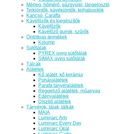
Mérleg, hőmérő, gázgyújtó, lángelosztó
Tejkiöntők, kávékiöntők, tejhabosítók
Kancsó, Caraffa
Kávéfőzők és kiegészítők
Kávéfőzők
Kávéfőző gumik, szűrők
Öntöttvas termékek
Kolomp
Sütőtálak
PYREX üveg sütőtálak
SIMAX üveg sütőtálak
Tálcák
Alátétek
Kő alátét, kő kerámia
Poháralátétek
Parafa tányéralátétek
Reggeliző alátétek, műanyag
Edényalátétek
Díszítő alátétek
Tányérok, tálak, tálkák
MAIA
Luminarc Arty
Luminarc Every Day
Luminarc Opál
Luminarc Cadix