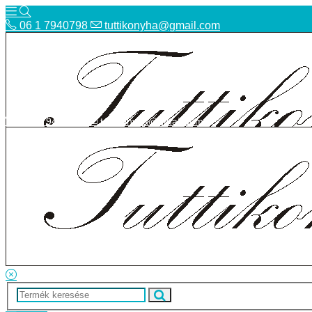
06 1 7940798
tuttikonyha@gmail.com
06 1 7940798
tuttikonyha@gmail.com
Telefon
Szállítás
Bolt
ÁSZF
Facebook
Adatvédelmi tájékoztató