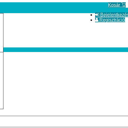
Kosár
Bejelentkezé
Regisztráció