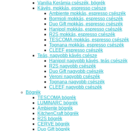
Vanilia Kerámia csészék, bögrék
Kávés, mokkás, espresso csésze
Ambiente mokkás, espresso csészék
Bormioli mokkás, espresso csészék
Duo Gift mokkás, espresso csészék
Hanipol mokkás, espresso csészék
R2S mokkás, espresso csészék
TESCOMA mokkás, espresso csészék
Tognana mokkás, espresso csészék
CLEEF espresso csészék
Teás, nagyobb kávés csésze
Hanipol nagyobb kávés, teás csészék
R2S nagyobb csészék
Duo Gift nagyobb csészék
Veroni nagyobb csészék
Tognana nagyobb csészék
CLEEF nagyobb csészék
Bögrék
TESCOMA bögrék
LUMINARC bögrék
Ambiente bögrék
KitchenCraft bögrék
R2S bögrék
CERVE bögrék
Duo Gift bögrék