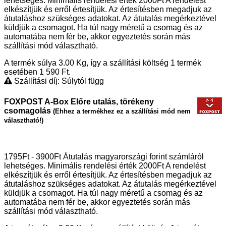
lehetséges. Minimális rendelési érték 2000Ft A rendelést
elkészítjük és erről értesítjük. Az értesítésben megadjuk az
átutaláshoz szükséges adatokat. Az átutalás megérkeztével
küldjük a csomagot. Ha túl nagy méretű a csomag és az
automatába nem fér be, akkor egyeztetés során más
szállítási mód választható.
A termék súlya 3.00
Kg
, így a szállítási költség 1 termék
esetében 1 590
Ft
.
Szállítási díj: Súlytól függ
FOXPOST A-Box Előre utalás, törékeny
csomagolás
(Ehhez a termékhez ez a szállítási mód nem
választható!)
1795Ft - 3900Ft Átutalás magyarországi forint számláról
lehetséges. Minimális rendelési érték 2000Ft A rendelést
elkészítjük és erről értesítjük. Az értesítésben megadjuk az
átutaláshoz szükséges adatokat. Az átutalás megérkeztével
küldjük a csomagot. Ha túl nagy méretű a csomag és az
automatába nem fér be, akkor egyeztetés során más
szállítási mód választható.