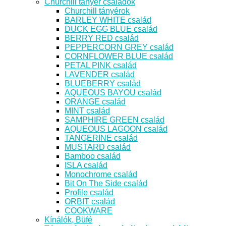
Churchill tányér családok
Churchill tányérok
BARLEY WHITE család
DUCK EGG BLUE család
BERRY RED család
PEPPERCORN GREY család
CORNFLOWER BLUE család
PETAL PINK család
LAVENDER család
BLUEBERRY család
AQUEOUS BAYOU család
ORANGE család
MINT család
SAMPHIRE GREEN család
AQUEOUS LAGOON család
TANGERINE család
MUSTARD család
Bamboo család
ISLA család
Monochrome család
Bit On The Side család
Profile család
ORBIT család
COOKWARE
Kínálók, Büfé