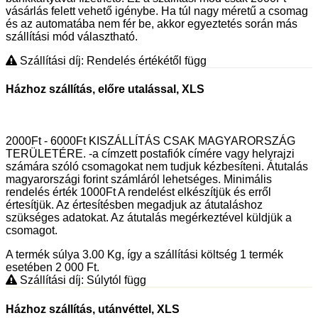
vásárlás felett vehető igénybe. Ha túl nagy méretű a csomag
és az automatába nem fér be, akkor egyeztetés során más
szállítási mód választható.
Szállítási díj: Rendelés értékétől függ
Házhoz szállítás, előre utalással, XLS
2000Ft - 6000Ft KISZÁLLÍTÁS CSAK MAGYARORSZÁG
TERÜLETÉRE. -a címzett postafiók címére vagy helyrajzi
számára szóló csomagokat nem tudjuk kézbesíteni. Átutalás
magyarországi forint számláról lehetséges. Minimális
rendelés érték 1000Ft A rendelést elkészítjük és erről
értesítjük. Az értesítésben megadjuk az átutaláshoz
szükséges adatokat. Az átutalás megérkeztével küldjük a
csomagot.
A termék súlya 3.00
Kg
, így a szállítási költség 1 termék
esetében 2 000
Ft
.
Szállítási díj: Súlytól függ
Házhoz szállítás, utánvéttel, XLS