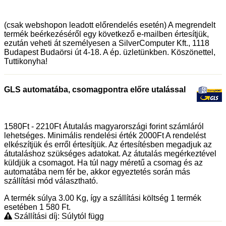
(csak webshopon leadott előrendelés esetén) A megrendelt
termék beérkezéséről egy következő e-mailben értesítjük,
ezután veheti át személyesen a SilverComputer Kft., 1118
Budapest Budaörsi út 4-18. A ép. üzletünkben. Köszönettel,
Tuttikonyha!
GLS automatába, csomagpontra előre utalással
1580Ft - 2210Ft Átutalás magyarországi forint számláról
lehetséges. Minimális rendelési érték 2000Ft A rendelést
elkészítjük és erről értesítjük. Az értesítésben megadjuk az
átutaláshoz szükséges adatokat. Az átutalás megérkeztével
küldjük a csomagot. Ha túl nagy méretű a csomag és az
automatába nem fér be, akkor egyeztetés során más
szállítási mód választható.
A termék súlya 3.00
Kg
, így a szállítási költség 1 termék
esetében 1 580
Ft
.
Szállítási díj: Súlytól függ