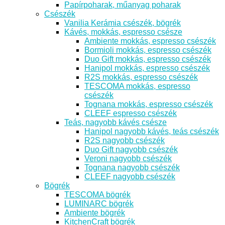
Papírpoharak, műanyag poharak
Csészék
Vanilia Kerámia csészék, bögrék
Kávés, mokkás, espresso csésze
Ambiente mokkás, espresso csészék
Bormioli mokkás, espresso csészék
Duo Gift mokkás, espresso csészék
Hanipol mokkás, espresso csészék
R2S mokkás, espresso csészék
TESCOMA mokkás, espresso
csészék
Tognana mokkás, espresso csészék
CLEEF espresso csészék
Teás, nagyobb kávés csésze
Hanipol nagyobb kávés, teás csészék
R2S nagyobb csészék
Duo Gift nagyobb csészék
Veroni nagyobb csészék
Tognana nagyobb csészék
CLEEF nagyobb csészék
Bögrék
TESCOMA bögrék
LUMINARC bögrék
Ambiente bögrék
KitchenCraft bögrék