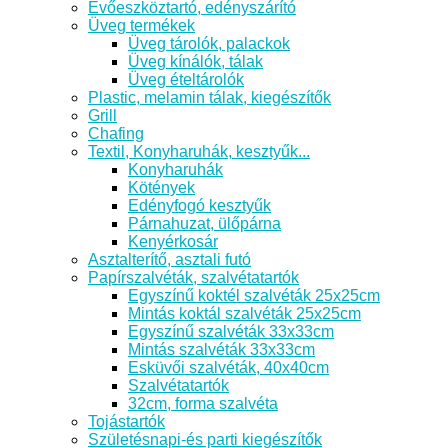
Evőeszköztartó, edényszárító
Üveg termékek
Üveg tárolók, palackok
Üveg kínálók, tálak
Üveg ételtárolók
Plastic, melamin tálak, kiegészítők
Grill
Chafing
Textil, Konyharuhák, kesztyűk...
Konyharuhák
Kötények
Edényfogó kesztyűk
Párnahuzat, ülőpárna
Kenyérkosár
Asztalterítő, asztali futó
Papírszalvéták, szalvétatartók
Egyszínű koktél szalvéták 25x25cm
Mintás koktál szalvéták 25x25cm
Egyszínű szalvéták 33x33cm
Mintás szalvéták 33x33cm
Esküvői szalvéták, 40x40cm
Szalvétatartók
32cm, forma szalvéta
Tojástartók
Születésnapi-és parti kiegészítők