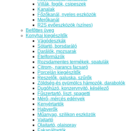
Villák, fogók, csipeszek
Kanalak
Főzőkanál, nyeles eszközök
Merőkanál
R2S evőeszközök (színes)
Befőttes üveg
Konyhai kiegészítők
Vágódeszkák
Sótartó, borsdaráló
Darálók, mozsarak
Ételformázók
Rozsdamentes termékek, spatulák
Citrom-, narancs facsaró
Porcelán kiegészítők
Reszelők, galuska, szűrők
Zöldség-és gyümölcs hámozók, darabolók
Dugóhúzó, konzervnyitó, késélező
Fűszertartó, liszt, spagetti
Mérő-,mércés edények
Kenyértartók
Habverők
Műanyag, szilikon eszközök
Vajtartó
Olajtartó, olajspray
Fakanáltartók