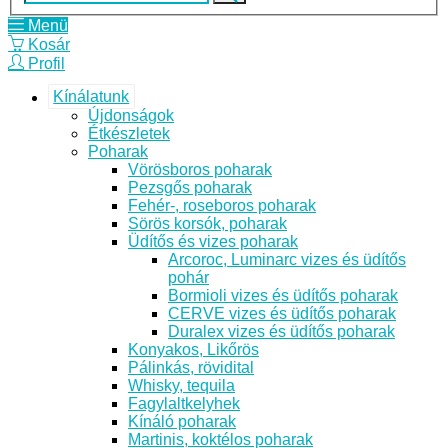
Menü
Kosár
Profil
Kínálatunk
Újdonságok
Étkészletek
Poharak
Vörösboros poharak
Pezsgős poharak
Fehér-, roseboros poharak
Sörös korsók, poharak
Üdítős és vizes poharak
Arcoroc, Luminarc vizes és üdítős
pohár
Bormioli vizes és üdítős poharak
CERVE vizes és üdítős poharak
Duralex vizes és üdítős poharak
Konyakos, Likőrös
Pálinkás, rövidital
Whisky, tequila
Fagylaltkelyhek
Kínáló poharak
Martinis, koktélos poharak