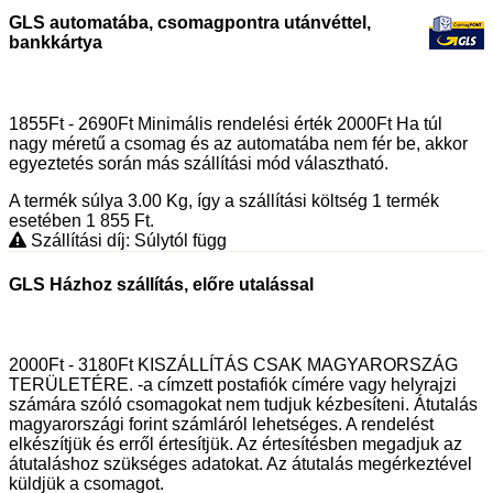
GLS automatába, csomagpontra utánvéttel,
bankkártya
1855Ft - 2690Ft Minimális rendelési érték 2000Ft Ha túl
nagy méretű a csomag és az automatába nem fér be, akkor
egyeztetés során más szállítási mód választható.
A termék súlya 3.00
Kg
, így a szállítási költség 1 termék
esetében 1 855
Ft
.
Szállítási díj: Súlytól függ
GLS Házhoz szállítás, előre utalással
2000Ft - 3180Ft KISZÁLLÍTÁS CSAK MAGYARORSZÁG
TERÜLETÉRE. -a címzett postafiók címére vagy helyrajzi
számára szóló csomagokat nem tudjuk kézbesíteni. Átutalás
magyarországi forint számláról lehetséges. A rendelést
elkészítjük és erről értesítjük. Az értesítésben megadjuk az
átutaláshoz szükséges adatokat. Az átutalás megérkeztével
küldjük a csomagot.