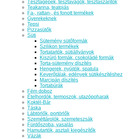
Tésztagépek, tésztavágók, tésztaszárítók
Teakanna, teatojás
Fa-, rattan-, és fonott termékek
Gyerekeknek
Tepsi
Pizzasütők
Süti
Sütemény sütőformák
Szilikon termékek
Tortatartók, sütiállványok
Kiszúró formák, csokoládé formák
Torta-sütemény díszítés
Hengerek, nyújtók, spatula
Keverőtálak, edények sütikészítéshez
Marcipán díszítés
Tortabúrák
Fém doboz
Ételhordók, termoszok, utazópoharak
Koktél-Bár
Táska
Lábtörlők, portörlők
Szeméttárolók, szemeteszsák
Fürdőszoba, vasalás
Hamutartók, asztali kiegészítők
Vázák