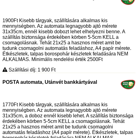
1900Ft Kisebb tárgyak, szállítására alkalmas kis
mennyiségben. Az automata legnagyobb ajtó mérete
31x35cm, ennél kisebb dobozt lehet elhelyezni benne. A
szállítás biztonsága érdekében körben 5-5cm KELL a
csomagolásnak. Tehát 21x25 a hasznos méret amit be
tudunk csomagolni automatás feladáshoz, A4 papír mérete.
Étkészletek, talpas borospohár készletek feladására NEM
ALKALMAS. Minimális rendelési érték 2500Ft
Szállítási díj: 1 900
Ft
POSTA automata, Utánvét bankkártyával
1770Ft Kisebb tárgyak, szállítására alkalmas kis
mennyiségben. Az automata legnagyobb ajtó mérete
31x35cm, a doboz ennél kisebb lehet. A szállítás biztonsága
érdekében körben 5-5cm KELL a csomagolásnak. Tehát
21x25 a hasznos méret amit be tudunk csomagolni
automatás feladáshoz (A4 papír mérete). Étkészletek, talpas
borospohár készletek feladására NEM ALKALMAS.