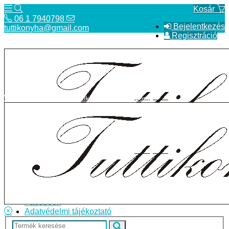
Kosár
06 1 7940798
Bejelentkezés
tuttikonyha@gmail.com
Regisztráció
06 1 7940798
tuttikonyha@gmail.com
Telefon
Szállítás
Bolt
ÁSZF
Facebook
Adatvédelmi tájékoztató