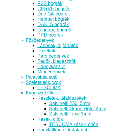
R2S bögrék
CERVE bögrék
Duo Gift bögrék
Hanipol bögrék
DAKLS bögrék
Tognana bögrék
PPD bögrék
Főzőedények
Lábosok, tejforralók
Fazekak
Párolóedények
Fedők, kiegészítők
Edénykészlet
Mini edények
Palacsinta sütő
Szeletsütők, wok
TESCOMA
Evőeszközök
Készletek, tálalószettek
Salvinelli 250, 5mm
Salvinelli Grand Hotel 4mm
Salvinelli Time 3mm
Kések, ollók
TESCOMA kések, ollók
Fagylaltkanál, tortalapát