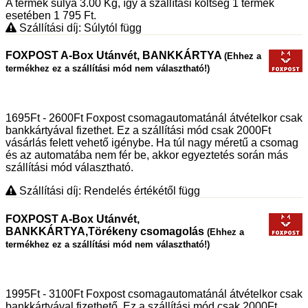
A termék súlya 3.00
Kg
, így a szállítási költség 1 termék
esetében 1 795
Ft
.
Szállítási díj: Súlytól függ
FOXPOST A-Box Utánvét, BANKKÁRTYA
(Ehhez a
termékhez ez a szállítási mód nem választható!)
1695Ft - 2600Ft Foxpost csomagautomatánál átvételkor csak
bankkártyával fizethet. Ez a szállítási mód csak 2000Ft
vásárlás felett vehető igénybe. Ha túl nagy méretű a csomag
és az automatába nem fér be, akkor egyeztetés során más
szállítási mód választható.
Szállítási díj: Rendelés értékétől függ
FOXPOST A-Box Utánvét,
BANKKÁRTYA,Törékeny csomagolás
(Ehhez a
termékhez ez a szállítási mód nem választható!)
1995Ft - 3100Ft Foxpost csomagautomatánál átvételkor csak
bankkártyával fizethető. Ez a szállítási mód csak 2000Ft