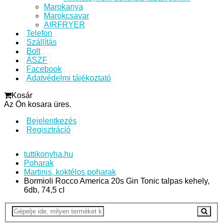
Marokanya
Marokcsavar
AIRFRYER
Telefon
Szállítás
Bolt
ÁSZF
Facebook
Adatvédelmi tájékoztató
Kosár
Az Ön kosara üres.
Bejelentkezés
Regisztráció
tuttikonyha.hu
Poharak
Martinis, koktélos poharak
Bormioli Rocco America 20s Gin Tonic talpas kehely,
6db, 74,5 cl