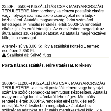
2350Ft - 6500Ft KISZÁLLÍTÁS CSAK MAGYARORSZÁG
TERÜLETÉRE. Nem törékeny. -a címzett postafiók címére
vagy helyrajzi számára szóló csomagokat nem tudjuk
kézbesíteni. Átutalás magyarországi forint számláról
lehetséges. Minimális rendelési érték 3000Ft A rendelést
elkészítjük és erről értesítjük. Az értesítésben megadjuk az
átutaláshoz szükséges adatokat. Az átutalás megérkeztével
küldjük a csomagot.
A termék súlya 3.00
Kg
, így a szállítási költség 1 termék
esetében 2 350
Ft
.
Szállítási díj: Súlytól függ
Posta házhoz szállítás, előre utalással, törékeny
3800Ft - 11200Ft KISZÁLLÍTÁS CSAK MAGYARORSZÁG
TERÜLETÉRE. -a címzett postafiók címére vagy helyrajzi
számára szóló csomagokat nem tudjuk kézbesíteni. Átutalás
magyarországi forint számláról lehetséges. Minimális
rendelési érték 3000Ft A rendelést elkészítjük és erről
értesítjük. Az értesítésben megadjuk az átutaláshoz
szükséges adatokat. Az átutalás megérkeztével küldjük a