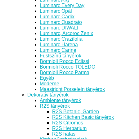
Luminarc Every Day
Luminarc Opál
Luminarc Cadix
Luminarc Quadrato
Luminarc DIWALI
Luminarc, Arcoroc Zenix
Luminarc Crazifolia
Luminarc Harena
Luminarc Carine
Füstszínű tányérok
Bormioli Rocco Eclissi
Bormioli Rocco TOLEDO
Bormioli Rocco Parma
Egyéb
Moderne
Maastricht Porselein tányérok
Dekoratív tányérok
Ambiente tányérok
R2S tányérok
R2S Botanic, Garden
R2S Kitchen Basic tányérok
R2S Citromos
R2S Herbarium
R2S halas