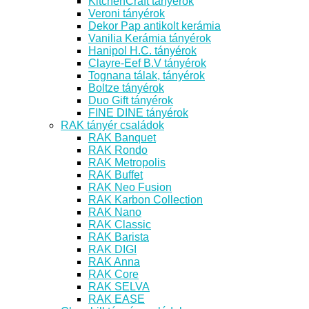
KitchenCraft tányérok
Veroni tányérok
Dekor Pap antikolt kerámia
Vanilia Kerámia tányérok
Hanipol H.C. tányérok
Clayre-Eef B.V tányérok
Tognana tálak, tányérok
Boltze tányérok
Duo Gift tányérok
FINE DINE tányérok
RAK tányér családok
RAK Banquet
RAK Rondo
RAK Metropolis
RAK Buffet
RAK Neo Fusion
RAK Karbon Collection
RAK Nano
RAK Classic
RAK Barista
RAK DIGI
RAK Anna
RAK Core
RAK SELVA
RAK EASE