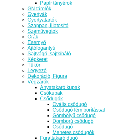
Papír tányérok
GN tárolók
Gyertyák
Gyertyatartók
Szappan, illatosító
Szemüvegtok
Órák
Esernyő
Ajtófogantyú
Sajtvágó, sajtkínáló
Képkeret
Tükör
Legyező
Dekoráció, Figura
Végzárók
Anyatakaró kupak
Csőkupak
Csődugók
Ovális csődugó
Csődugó fém borítással
Gömbölyű csődugó
Domború csődugó
Csődugó
Menetes csődugók
Furattakaró dugó