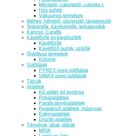
Méztartó, cukortartó, cukorka t.
Hús puhító
Vákuumos termékek
Mérleg, hőmérő, gázgyújtó, lángelosztó
Tejkiöntők, kávékiöntők, tejhabosítók
Kancsó, Caraffa
Kávéfőzők és kiegészítők
Kávéfőzők
Kávéfőző gumik, szűrők
Öntöttvas termékek
Kolomp
Sütőtálak
PYREX üveg sütőtálak
SIMAX üveg sütőtálak
Tálcák
Alátétek
Kő alátét, kő kerámia
Poháralátétek
Parafa tányéralátétek
Reggeliző alátétek, műanyag
Edényalátétek
Díszítő alátétek
Tányérok, tálak, tálkák
MAIA
Luminarc Arty