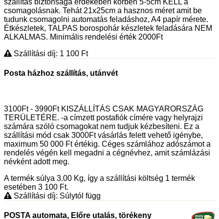
szállítás biztonsága érdekében körben 5-5cm KELL a
csomagolásnak. Tehát 21x25cm a hasznos méret amit be
tudunk csomagolni automatás feladáshoz, A4 papír mérete.
Étkészletek, TALPAS borospohár készletek feladására NEM
ALKALMAS. Minimális rendelési érték 2000Ft
Szállítási díj: 1 100
Ft
Posta házhoz szállítás, utánvét
3100Ft - 3990Ft KISZÁLLÍTÁS CSAK MAGYARORSZÁG
TERÜLETÉRE. -a címzett postafiók címére vagy helyrajzi
számára szóló csomagokat nem tudjuk kézbesíteni. Ez a
szállítási mód csak 3000Ft vásárlás felett vehető igénybe,
maximum 50 000 Ft értékig. Céges számlához adószámot a
rendelés végén kell megadni a cégnévhez, amit számlázási
névként adott meg.
A termék súlya 3.00
Kg
, így a szállítási költség 1 termék
esetében 3 100
Ft
.
Szállítási díj: Súlytól függ
POSTA automata, Előre utalás, törékeny