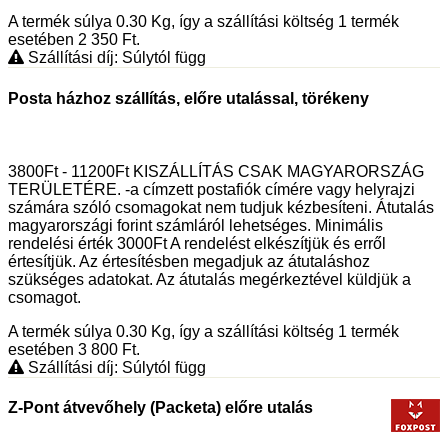
A termék súlya 0.30
Kg
, így a szállítási költség 1 termék
esetében 2 350
Ft
.
Szállítási díj: Súlytól függ
Posta házhoz szállítás, előre utalással, törékeny
3800Ft - 11200Ft KISZÁLLÍTÁS CSAK MAGYARORSZÁG
TERÜLETÉRE. -a címzett postafiók címére vagy helyrajzi
számára szóló csomagokat nem tudjuk kézbesíteni. Átutalás
magyarországi forint számláról lehetséges. Minimális
rendelési érték 3000Ft A rendelést elkészítjük és erről
értesítjük. Az értesítésben megadjuk az átutaláshoz
szükséges adatokat. Az átutalás megérkeztével küldjük a
csomagot.
A termék súlya 0.30
Kg
, így a szállítási költség 1 termék
esetében 3 800
Ft
.
Szállítási díj: Súlytól függ
Z-Pont átvevőhely (Packeta) előre utalás