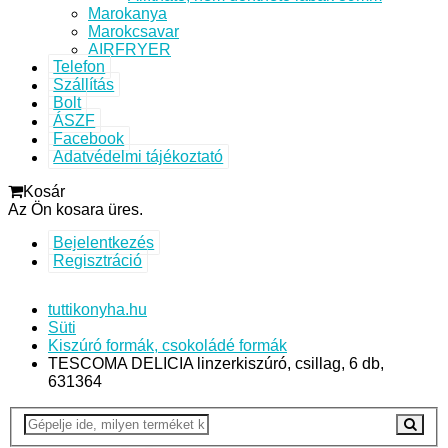
Marokanya
Marokcsavar
AIRFRYER
Telefon
Szállítás
Bolt
ÁSZF
Facebook
Adatvédelmi tájékoztató
Kosár
Az Ön kosara üres.
Bejelentkezés
Regisztráció
tuttikonyha.hu
Süti
Kiszúró formák, csokoládé formák
TESCOMA DELICIA linzerkiszúró, csillag, 6 db,
631364