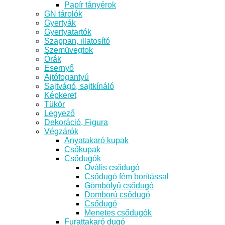
Papír tányérok
GN tárolók
Gyertyák
Gyertyatartók
Szappan, illatosító
Szemüvegtok
Órák
Esernyő
Ajtófogantyú
Sajtvágó, sajtkínáló
Képkeret
Tükör
Legyező
Dekoráció, Figura
Végzárók
Anyatakaró kupak
Csőkupak
Csődugók
Ovális csődugó
Csődugó fém borítással
Gömbölyű csődugó
Domború csődugó
Csődugó
Menetes csődugók
Furattakaró dugó