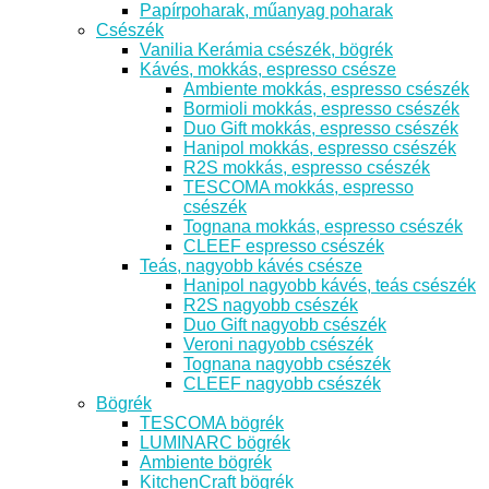
Papírpoharak, műanyag poharak
Csészék
Vanilia Kerámia csészék, bögrék
Kávés, mokkás, espresso csésze
Ambiente mokkás, espresso csészék
Bormioli mokkás, espresso csészék
Duo Gift mokkás, espresso csészék
Hanipol mokkás, espresso csészék
R2S mokkás, espresso csészék
TESCOMA mokkás, espresso
csészék
Tognana mokkás, espresso csészék
CLEEF espresso csészék
Teás, nagyobb kávés csésze
Hanipol nagyobb kávés, teás csészék
R2S nagyobb csészék
Duo Gift nagyobb csészék
Veroni nagyobb csészék
Tognana nagyobb csészék
CLEEF nagyobb csészék
Bögrék
TESCOMA bögrék
LUMINARC bögrék
Ambiente bögrék
KitchenCraft bögrék