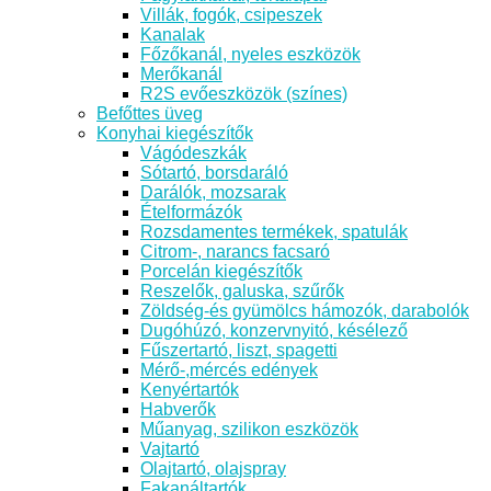
Villák, fogók, csipeszek
Kanalak
Főzőkanál, nyeles eszközök
Merőkanál
R2S evőeszközök (színes)
Befőttes üveg
Konyhai kiegészítők
Vágódeszkák
Sótartó, borsdaráló
Darálók, mozsarak
Ételformázók
Rozsdamentes termékek, spatulák
Citrom-, narancs facsaró
Porcelán kiegészítők
Reszelők, galuska, szűrők
Zöldség-és gyümölcs hámozók, darabolók
Dugóhúzó, konzervnyitó, késélező
Fűszertartó, liszt, spagetti
Mérő-,mércés edények
Kenyértartók
Habverők
Műanyag, szilikon eszközök
Vajtartó
Olajtartó, olajspray
Fakanáltartók