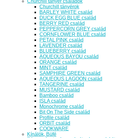
Churchill tányér családok
Churchill tányérok
BARLEY WHITE család
DUCK EGG BLUE család
BERRY RED család
PEPPERCORN GREY család
CORNFLOWER BLUE család
PETAL PINK család
LAVENDER család
BLUEBERRY család
AQUEOUS BAYOU család
ORANGE család
MINT család
SAMPHIRE GREEN család
AQUEOUS LAGOON család
TANGERINE család
MUSTARD család
Bamboo család
ISLA család
Monochrome család
Bit On The Side család
Profile család
ORBIT család
COOKWARE
Kínálók, Büfé