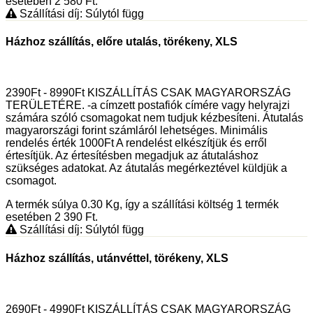
esetében 2 580
Ft
.
Szállítási díj: Súlytól függ
Házhoz szállítás, előre utalás, törékeny, XLS
2390Ft - 8990Ft KISZÁLLÍTÁS CSAK MAGYARORSZÁG
TERÜLETÉRE. -a címzett postafiók címére vagy helyrajzi
számára szóló csomagokat nem tudjuk kézbesíteni. Átutalás
magyarországi forint számláról lehetséges. Minimális
rendelés érték 1000Ft A rendelést elkészítjük és erről
értesítjük. Az értesítésben megadjuk az átutaláshoz
szükséges adatokat. Az átutalás megérkeztével küldjük a
csomagot.
A termék súlya 0.30
Kg
, így a szállítási költség 1 termék
esetében 2 390
Ft
.
Szállítási díj: Súlytól függ
Házhoz szállítás, utánvéttel, törékeny, XLS
2690Ft - 4990Ft KISZÁLLÍTÁS CSAK MAGYARORSZÁG