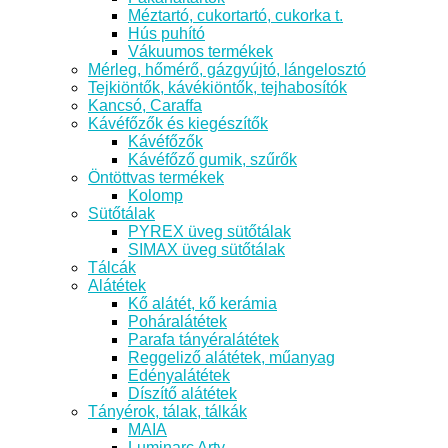
Méztartó, cukortartó, cukorka t.
Hús puhító
Vákuumos termékek
Mérleg, hőmérő, gázgyújtó, lángelosztó
Tejkiöntők, kávékiöntők, tejhabosítók
Kancsó, Caraffa
Kávéfőzők és kiegészítők
Kávéfőzők
Kávéfőző gumik, szűrők
Öntöttvas termékek
Kolomp
Sütőtálak
PYREX üveg sütőtálak
SIMAX üveg sütőtálak
Tálcák
Alátétek
Kő alátét, kő kerámia
Poháralátétek
Parafa tányéralátétek
Reggeliző alátétek, műanyag
Edényalátétek
Díszítő alátétek
Tányérok, tálak, tálkák
MAIA
Luminarc Arty