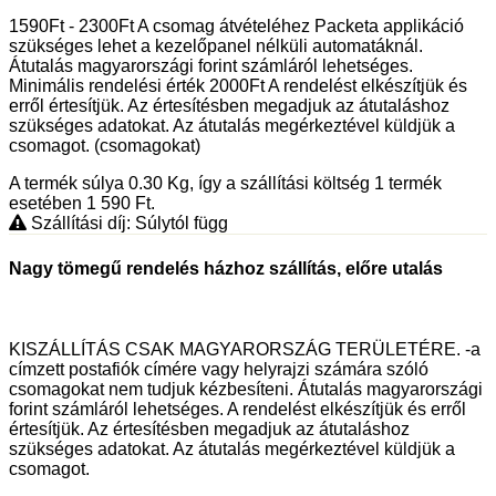
1590Ft - 2300Ft A csomag átvételéhez Packeta applikáció
szükséges lehet a kezelőpanel nélküli automatáknál.
Átutalás magyarországi forint számláról lehetséges.
Minimális rendelési érték 2000Ft A rendelést elkészítjük és
erről értesítjük. Az értesítésben megadjuk az átutaláshoz
szükséges adatokat. Az átutalás megérkeztével küldjük a
csomagot. (csomagokat)
A termék súlya 0.30
Kg
, így a szállítási költség 1 termék
esetében 1 590
Ft
.
Szállítási díj: Súlytól függ
Nagy tömegű rendelés házhoz szállítás, előre utalás
KISZÁLLÍTÁS CSAK MAGYARORSZÁG TERÜLETÉRE. -a
címzett postafiók címére vagy helyrajzi számára szóló
csomagokat nem tudjuk kézbesíteni. Átutalás magyarországi
forint számláról lehetséges. A rendelést elkészítjük és erről
értesítjük. Az értesítésben megadjuk az átutaláshoz
szükséges adatokat. Az átutalás megérkeztével küldjük a
csomagot.