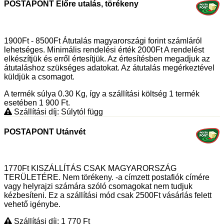
POSTAPONT Előre utalás, törékeny
1900Ft - 8500Ft Átutalás magyarországi forint számláról
lehetséges. Minimális rendelési érték 2000Ft A rendelést
elkészítjük és erről értesítjük. Az értesítésben megadjuk az
átutaláshoz szükséges adatokat. Az átutalás megérkeztével
küldjük a csomagot.
A termék súlya 0.30
Kg
, így a szállítási költség 1 termék
esetében 1 900
Ft
.
Szállítási díj: Súlytól függ
POSTAPONT Utánvét
1770Ft KISZÁLLÍTÁS CSAK MAGYARORSZÁG
TERÜLETÉRE. Nem törékeny. -a címzett postafiók címére
vagy helyrajzi számára szóló csomagokat nem tudjuk
kézbesíteni. Ez a szállítási mód csak 2500Ft vásárlás felett
vehető igénybe.
Szállítási díj: 1 770
Ft