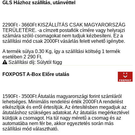
GLS Házhoz szállítás, utánvéttel
2290Ft - 3660Ft KISZÁLLÍTÁS CSAK MAGYARORSZÁG
TERÜLETÉRE. -a címzett postafiók címére vagy helyrajzi
számára szóló csomagokat nem tudjuk kézbesíteni. Ez a
szállítási mód csak 2000Ft vásárlás felett vehető igénybe.
A termék súlya 0.30
Kg
, így a szállítási költség 1 termék
esetében 2 290
Ft
.
Szállítási díj: Súlytól függ
FOXPOST A-Box Előre utalás
1590Ft - 3500Ft Átutalás magyarországi forint számláról
lehetséges. Minimális rendelési érték 2000Ft A rendelést
elkészítjük és erről értesítjük. Az értesítésben megadjuk az
átutaláshoz szükséges adatokat. Az átutalás megérkeztével
küldjük a csomagot. Ha túl nagy méretű a csomag és az
automatába nem fér be, akkor egyeztetés során más
szállítási mód választható.