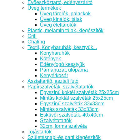
Evőeszköztartó, edényszárító
Üveg termékek
Üveg tárolók, palackok
Üveg kínálók, tálak
Üveg ételtárolók
Plastic, melamin tálak, kiegészítők
Grill
Chafing
Textil, Konyharuhák, kesztyűk...
Konyharuhák
Kötények
Edényfogó kesztyűk
Párnahuzat, ülőpárna
Kenyérkosár
Asztalterítő, asztali futó
Papírszalvéták, szalvétatartók
Egyszínű koktél szalvéták 25x25cm
Mintás koktál szalvéták 25x25cm
Egyszínű szalvéták 33x33cm
Mintás szalvéták 33x33cm
Esküvői szalvéták, 40x40cm
Szalvétatartók
32cm, forma szalvéta
Tojástartók
Születésnapi-és parti kiegészítők