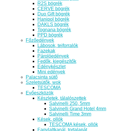
R2S bögrék
CERVE bögrék
Duo Gift bögrék
Hanipol bögrék
DAKLS bögrék
Tognana bögrék
PPD bögrék
Főzőedények
Lábosok, tejforralók
Fazekak
Párolóedények
Fedők, kiegészítők
Edénykészlet
Mini edények
Palacsinta sütő
Szeletsütők, wok
TESCOMA
Evőeszközök
Készletek, tálalószettek
Salvinelli 250, 5mm
Salvinelli Grand Hotel 4mm
Salvinelli Time 3mm
Kések, ollók
TESCOMA kések, ollók
Fagylaltkanál, tortalapát