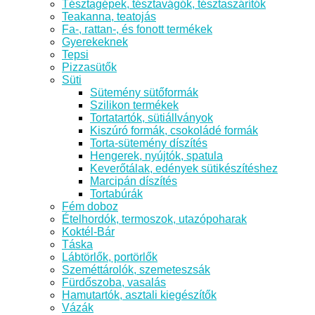
Tésztagépek, tésztavágók, tésztaszárítók
Teakanna, teatojás
Fa-, rattan-, és fonott termékek
Gyerekeknek
Tepsi
Pizzasütők
Süti
Sütemény sütőformák
Szilikon termékek
Tortatartók, sütiállványok
Kiszúró formák, csokoládé formák
Torta-sütemény díszítés
Hengerek, nyújtók, spatula
Keverőtálak, edények sütikészítéshez
Marcipán díszítés
Tortabúrák
Fém doboz
Ételhordók, termoszok, utazópoharak
Koktél-Bár
Táska
Lábtörlők, portörlők
Szeméttárolók, szemeteszsák
Fürdőszoba, vasalás
Hamutartók, asztali kiegészítők
Vázák