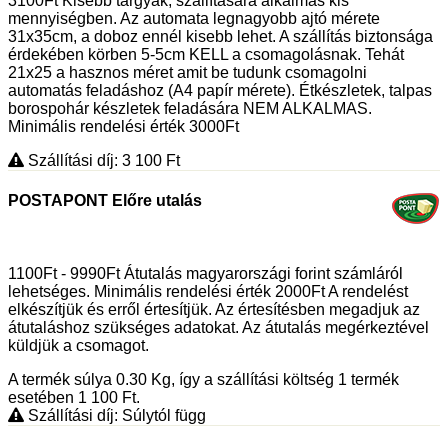
3100Ft Kisebb tárgyak, szállítására alkalmas kis
mennyiségben. Az automata legnagyobb ajtó mérete
31x35cm, a doboz ennél kisebb lehet. A szállítás biztonsága
érdekében körben 5-5cm KELL a csomagolásnak. Tehát
21x25 a hasznos méret amit be tudunk csomagolni
automatás feladáshoz (A4 papír mérete). Étkészletek, talpas
borospohár készletek feladására NEM ALKALMAS.
Minimális rendelési érték 3000Ft
Szállítási díj: 3 100
Ft
POSTAPONT Előre utalás
1100Ft - 9990Ft Átutalás magyarországi forint számláról
lehetséges. Minimális rendelési érték 2000Ft A rendelést
elkészítjük és erről értesítjük. Az értesítésben megadjuk az
átutaláshoz szükséges adatokat. Az átutalás megérkeztével
küldjük a csomagot.
A termék súlya 0.30
Kg
, így a szállítási költség 1 termék
esetében 1 100
Ft
.
Szállítási díj: Súlytól függ