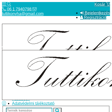
Kosár
06 1 7940798
Bejelentkezés
tuttikonyha@gmail.com
Regisztráció
06 1 7940798
tuttikonyha@gmail.com
Telefon
Szállítás
Bolt
ÁSZF
Facebook
Adatvédelmi tájékoztató