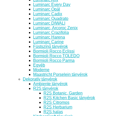
Luminarc Every Day
Luminarc Opál
Luminarc Cadix
Luminarc Quadrato
Luminarc DIWALI
Luminarc, Arcoroc Zenix
Luminarc Crazifolia
Luminarc Harena
Luminarc Carine
Füstszínű tányérok
Bormioli Rocco Eclissi
Bormioli Rocco TOLEDO
Bormioli Rocco Parma
Egyéb
Moderne
Maastricht Porselein tányérok
Dekoratív tányérok
Ambiente tányérok
R2S tányérok
R2S Botanic, Garden
R2S Kitchen Basic tányérok
R2S Citromos
R2S Herbarium
R2S halas