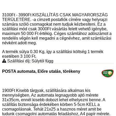
3100Ft - 3990Ft KISZÁLLÍTÁS CSAK MAGYARORSZÁG
TERÜLETÉRE. -a címzett postafiók címére vagy helyrajzi
számára szóló csomagokat nem tudjuk kézbesíteni. Ez a
szállítási mód csak 3000Ft vásárlás felett vehető igénybe,
maximum 50 000 Ft értékig. Céges számlához adószámot a
rendelés végén kell megadni a cégnévhez, amit számlázási
névként adott meg.
A termék súlya 0.30
Kg
, így a szállítási költség 1 termék
esetében 3 100
Ft
.
Szállítási díj: Súlytól függ
POSTA automata, Előre utalás, törékeny
1900Ft Kisebb tárgyak, szállítására alkalmas kis
mennyiségben. Az automata legnagyobb ajtó mérete
31x35cm, ennél kisebb dobozt lehet elhelyezni benne. A
szállítás biztonsága érdekében körben 5-5cm KELL a
csomagolásnak. Tehát 21x25 a hasznos méret amit be
tudunk csomagolni automatás feladáshoz, A4 papír mérete.