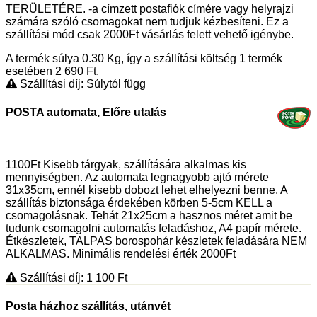
TERÜLETÉRE. -a címzett postafiók címére vagy helyrajzi
számára szóló csomagokat nem tudjuk kézbesíteni. Ez a
szállítási mód csak 2000Ft vásárlás felett vehető igénybe.
A termék súlya 0.30
Kg
, így a szállítási költség 1 termék
esetében 2 690
Ft
.
Szállítási díj: Súlytól függ
POSTA automata, Előre utalás
1100Ft Kisebb tárgyak, szállítására alkalmas kis
mennyiségben. Az automata legnagyobb ajtó mérete
31x35cm, ennél kisebb dobozt lehet elhelyezni benne. A
szállítás biztonsága érdekében körben 5-5cm KELL a
csomagolásnak. Tehát 21x25cm a hasznos méret amit be
tudunk csomagolni automatás feladáshoz, A4 papír mérete.
Étkészletek, TALPAS borospohár készletek feladására NEM
ALKALMAS. Minimális rendelési érték 2000Ft
Szállítási díj: 1 100
Ft
Posta házhoz szállítás, utánvét