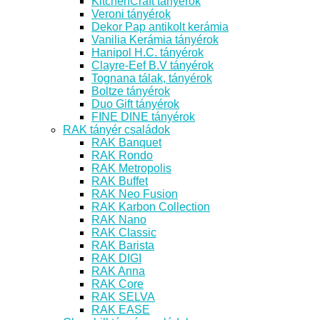
KitchenCraft tányérok
Veroni tányérok
Dekor Pap antikolt kerámia
Vanilia Kerámia tányérok
Hanipol H.C. tányérok
Clayre-Eef B.V tányérok
Tognana tálak, tányérok
Boltze tányérok
Duo Gift tányérok
FINE DINE tányérok
RAK tányér családok
RAK Banquet
RAK Rondo
RAK Metropolis
RAK Buffet
RAK Neo Fusion
RAK Karbon Collection
RAK Nano
RAK Classic
RAK Barista
RAK DIGI
RAK Anna
RAK Core
RAK SELVA
RAK EASE