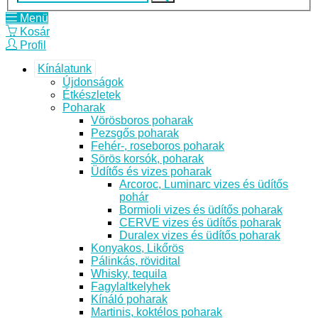
Menü
Kosár
Profil
Kínálatunk
Újdonságok
Étkészletek
Poharak
Vörösboros poharak
Pezsgős poharak
Fehér-, roseboros poharak
Sörös korsók, poharak
Üdítős és vizes poharak
Arcoroc, Luminarc vizes és üdítős
pohár
Bormioli vizes és üdítős poharak
CERVE vizes és üdítős poharak
Duralex vizes és üdítős poharak
Konyakos, Likőrös
Pálinkás, rövidital
Whisky, tequila
Fagylaltkelyhek
Kínáló poharak
Martinis, koktélos poharak