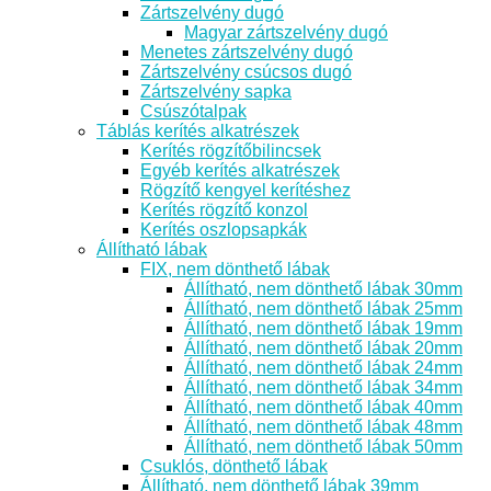
Zártszelvény dugó
Magyar zártszelvény dugó
Menetes zártszelvény dugó
Zártszelvény csúcsos dugó
Zártszelvény sapka
Csúszótalpak
Táblás kerítés alkatrészek
Kerítés rögzítőbilincsek
Egyéb kerítés alkatrészek
Rögzítő kengyel kerítéshez
Kerítés rögzítő konzol
Kerítés oszlopsapkák
Állítható lábak
FIX, nem dönthető lábak
Állítható, nem dönthető lábak 30mm
Állítható, nem dönthető lábak 25mm
Állítható, nem dönthető lábak 19mm
Állítható, nem dönthető lábak 20mm
Állítható, nem dönthető lábak 24mm
Állítható, nem dönthető lábak 34mm
Állítható, nem dönthető lábak 40mm
Állítható, nem dönthető lábak 48mm
Állítható, nem dönthető lábak 50mm
Csuklós, dönthető lábak
Állítható, nem dönthető lábak 39mm