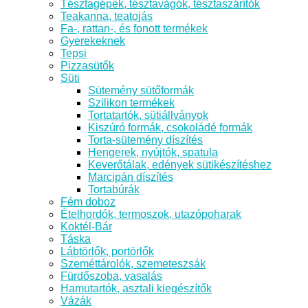
Tésztagépek, tésztavágók, tésztaszárítók
Teakanna, teatojás
Fa-, rattan-, és fonott termékek
Gyerekeknek
Tepsi
Pizzasütők
Süti
Sütemény sütőformák
Szilikon termékek
Tortatartók, sütiállványok
Kiszúró formák, csokoládé formák
Torta-sütemény díszítés
Hengerek, nyújtók, spatula
Keverőtálak, edények sütikészítéshez
Marcipán díszítés
Tortabúrák
Fém doboz
Ételhordók, termoszok, utazópoharak
Koktél-Bár
Táska
Lábtörlők, portörlők
Szeméttárolók, szemeteszsák
Fürdőszoba, vasalás
Hamutartók, asztali kiegészítők
Vázák