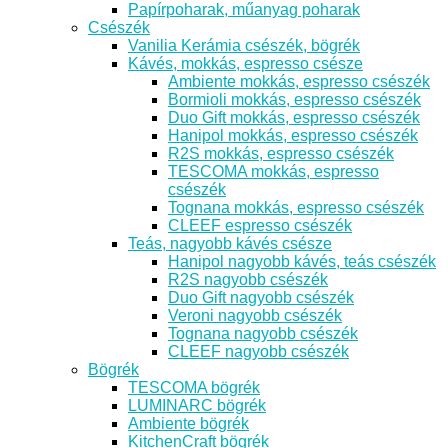
Papírpoharak, műanyag poharak
Csészék
Vanilia Kerámia csészék, bögrék
Kávés, mokkás, espresso csésze
Ambiente mokkás, espresso csészék
Bormioli mokkás, espresso csészék
Duo Gift mokkás, espresso csészék
Hanipol mokkás, espresso csészék
R2S mokkás, espresso csészék
TESCOMA mokkás, espresso
csészék
Tognana mokkás, espresso csészék
CLEEF espresso csészék
Teás, nagyobb kávés csésze
Hanipol nagyobb kávés, teás csészék
R2S nagyobb csészék
Duo Gift nagyobb csészék
Veroni nagyobb csészék
Tognana nagyobb csészék
CLEEF nagyobb csészék
Bögrék
TESCOMA bögrék
LUMINARC bögrék
Ambiente bögrék
KitchenCraft bögrék