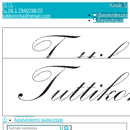
Kosár
06 1 7940798
Bejelentkezés
tuttikonyha@gmail.com
Regisztráció
06 1 7940798
tuttikonyha@gmail.com
Telefon
Szállítás
Bolt
ÁSZF
Facebook
Adatvédelmi tájékoztató