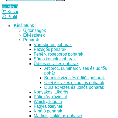
Menü
Kosár
Profil
Kínálatunk
Újdonságok
Étkészletek
Poharak
Vörösboros poharak
Pezsgős poharak
Fehér-, roseboros poharak
Sörös korsók, poharak
Üdítős és vizes poharak
Arcoroc, Luminarc vizes és üdítős
pohár
Bormioli vizes és üdítős poharak
CERVE vizes és üdítős poharak
Duralex vizes és üdítős poharak
Konyakos, Likőrös
Pálinkás, rövidital
Whisky, tequila
Fagylaltkelyhek
Kínáló poharak
Martinis, koktélos poharak