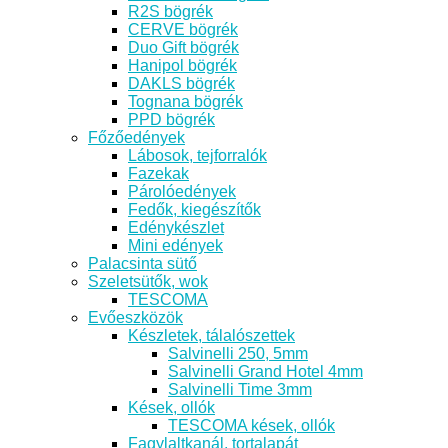
R2S bögrék
CERVE bögrék
Duo Gift bögrék
Hanipol bögrék
DAKLS bögrék
Tognana bögrék
PPD bögrék
Főzőedények
Lábosok, tejforralók
Fazekak
Párolóedények
Fedők, kiegészítők
Edénykészlet
Mini edények
Palacsinta sütő
Szeletsütők, wok
TESCOMA
Evőeszközök
Készletek, tálalószettek
Salvinelli 250, 5mm
Salvinelli Grand Hotel 4mm
Salvinelli Time 3mm
Kések, ollók
TESCOMA kések, ollók
Fagylaltkanál, tortalapát