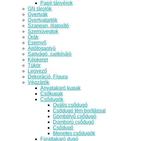
Papír tányérok
GN tárolók
Gyertyák
Gyertyatartók
Szappan, illatosító
Szemüvegtok
Órák
Esernyő
Ajtófogantyú
Sajtvágó, sajtkínáló
Képkeret
Tükör
Legyező
Dekoráció, Figura
Végzárók
Anyatakaró kupak
Csőkupak
Csődugók
Ovális csődugó
Csődugó fém borítással
Gömbölyű csődugó
Domború csődugó
Csődugó
Menetes csődugók
Furattakaró dugó