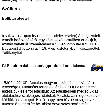
Szállítás
Boltban átvétel
(csak webshopon leadott előrendelés esetén) A megrendelt
termék beérkezéséről egy következő e-mailben értesítjük,
ezután veheti át személyesen a SilverComputer Kft., 1118
Budapest Budaörsi út 4-18. A ép. üzletünkben. Köszönettel,
Tuttikonyha!
GLS automatába, csomagpontra előre utalással
1580Ft - 2210Ft Átutalás magyarországi forint számláról
lehetséges. Minimális rendelési érték 2000Ft A rendelést
elkészítjük és erről értesítjük. Az értesítésben megadjuk az
átutaláshoz szükséges adatokat. Az átutalás megérkeztével
küldjük a csomagot. Ha túl nagy méretű a csomag és az
automatába nem fér be, akkor egyeztetés során más