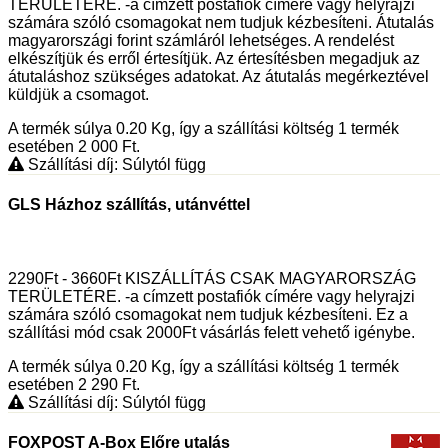
TERÜLETÉRE. -a címzett postafiók címére vagy helyrajzi
számára szóló csomagokat nem tudjuk kézbesíteni. Átutalás
magyarországi forint számláról lehetséges. A rendelést
elkészítjük és erről értesítjük. Az értesítésben megadjuk az
átutaláshoz szükséges adatokat. Az átutalás megérkeztével
küldjük a csomagot.
A termék súlya 0.20
Kg
, így a szállítási költség 1 termék
esetében 2 000
Ft
.
Szállítási díj: Súlytól függ
GLS Házhoz szállítás, utánvéttel
2290Ft - 3660Ft KISZÁLLÍTÁS CSAK MAGYARORSZÁG
TERÜLETÉRE. -a címzett postafiók címére vagy helyrajzi
számára szóló csomagokat nem tudjuk kézbesíteni. Ez a
szállítási mód csak 2000Ft vásárlás felett vehető igénybe.
A termék súlya 0.20
Kg
, így a szállítási költség 1 termék
esetében 2 290
Ft
.
Szállítási díj: Súlytól függ
FOXPOST A-Box Előre utalás