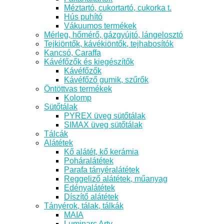
Méztartó, cukortartó, cukorka t.
Hús puhító
Vákuumos termékek
Mérleg, hőmérő, gázgyújtó, lángelosztó
Tejkiöntők, kávékiöntők, tejhabosítók
Kancsó, Caraffa
Kávéfőzők és kiegészítők
Kávéfőzők
Kávéfőző gumik, szűrők
Öntöttvas termékek
Kolomp
Sütőtálak
PYREX üveg sütőtálak
SIMAX üveg sütőtálak
Tálcák
Alátétek
Kő alátét, kő kerámia
Poháralátétek
Parafa tányéralátétek
Reggeliző alátétek, műanyag
Edényalátétek
Díszítő alátétek
Tányérok, tálak, tálkák
MAIA
Luminarc Arty