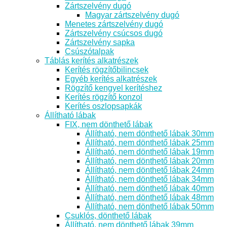
Zártszelvény dugó
Magyar zártszelvény dugó
Menetes zártszelvény dugó
Zártszelvény csúcsos dugó
Zártszelvény sapka
Csúszótalpak
Táblás kerítés alkatrészek
Kerítés rögzítőbilincsek
Egyéb kerítés alkatrészek
Rögzítő kengyel kerítéshez
Kerítés rögzítő konzol
Kerítés oszlopsapkák
Állítható lábak
FIX, nem dönthető lábak
Állítható, nem dönthető lábak 30mm
Állítható, nem dönthető lábak 25mm
Állítható, nem dönthető lábak 19mm
Állítható, nem dönthető lábak 20mm
Állítható, nem dönthető lábak 24mm
Állítható, nem dönthető lábak 34mm
Állítható, nem dönthető lábak 40mm
Állítható, nem dönthető lábak 48mm
Állítható, nem dönthető lábak 50mm
Csuklós, dönthető lábak
Állítható, nem dönthető lábak 39mm