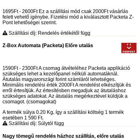
1695Ft - 2600Ft Ez a szállítási mód csak 2000Ft vásárlás
felett vehető igénybe. Fizetési mód a kiválasztott Packeta Z-
Pont lehetőségei szerint.
Szállítási díj: Rendelés értékétől függ
Z-Box Automata (Packeta) Előre utalás
1590Ft - 2300Ft A csomag átvételéhez Packeta applikáció
szükséges lehet a kezelőpanel nélküli automatáknál.
Átutalás magyarországi forint számláról lehetséges.
Minimális rendelési érték 2000Ft A rendelést elkészítjük és
erről értesítjük. Az értesítésben megadjuk az átutaláshoz
szükséges adatokat. Az átutalás megérkeztével küldjük a
csomagot. (csomagokat)
A termék súlya 0.20
Kg
, így a szállítási költség 1 termék
esetében 1 590
Ft
.
Szállítási díj: Súlytól függ
Nagy tömegű rendelés házhoz szállítás, előre utalás