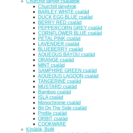
Churchill tányér családok
Churchill tányérok
BARLEY WHITE család
DUCK EGG BLUE család
BERRY RED család
PEPPERCORN GREY család
CORNFLOWER BLUE család
PETAL PINK család
LAVENDER család
BLUEBERRY család
AQUEOUS BAYOU család
ORANGE család
MINT család
SAMPHIRE GREEN család
AQUEOUS LAGOON család
TANGERINE család
MUSTARD család
Bamboo család
ISLA család
Monochrome család
Bit On The Side család
Profile család
ORBIT család
COOKWARE
Kínálók, Büfé