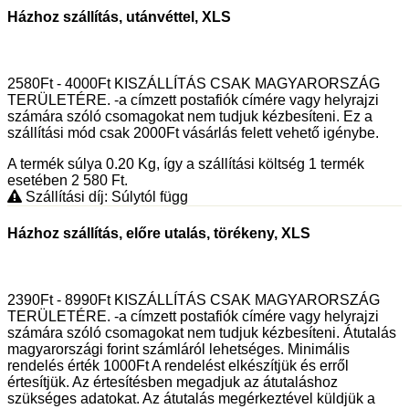
Házhoz szállítás, utánvéttel, XLS
2580Ft - 4000Ft KISZÁLLÍTÁS CSAK MAGYARORSZÁG
TERÜLETÉRE. -a címzett postafiók címére vagy helyrajzi
számára szóló csomagokat nem tudjuk kézbesíteni. Ez a
szállítási mód csak 2000Ft vásárlás felett vehető igénybe.
A termék súlya 0.20
Kg
, így a szállítási költség 1 termék
esetében 2 580
Ft
.
Szállítási díj: Súlytól függ
Házhoz szállítás, előre utalás, törékeny, XLS
2390Ft - 8990Ft KISZÁLLÍTÁS CSAK MAGYARORSZÁG
TERÜLETÉRE. -a címzett postafiók címére vagy helyrajzi
számára szóló csomagokat nem tudjuk kézbesíteni. Átutalás
magyarországi forint számláról lehetséges. Minimális
rendelés érték 1000Ft A rendelést elkészítjük és erről
értesítjük. Az értesítésben megadjuk az átutaláshoz
szükséges adatokat. Az átutalás megérkeztével küldjük a