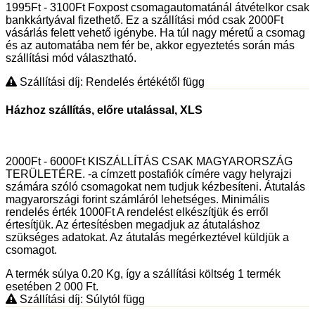
1995Ft - 3100Ft Foxpost csomagautomatánál átvételkor csak
bankkártyával fizethető. Ez a szállítási mód csak 2000Ft
vásárlás felett vehető igénybe. Ha túl nagy méretű a csomag
és az automatába nem fér be, akkor egyeztetés során más
szállítási mód választható.
Szállítási díj: Rendelés értékétől függ
Házhoz szállítás, előre utalással, XLS
2000Ft - 6000Ft KISZÁLLÍTÁS CSAK MAGYARORSZÁG
TERÜLETÉRE. -a címzett postafiók címére vagy helyrajzi
számára szóló csomagokat nem tudjuk kézbesíteni. Átutalás
magyarországi forint számláról lehetséges. Minimális
rendelés érték 1000Ft A rendelést elkészítjük és erről
értesítjük. Az értesítésben megadjuk az átutaláshoz
szükséges adatokat. Az átutalás megérkeztével küldjük a
csomagot.
A termék súlya 0.20
Kg
, így a szállítási költség 1 termék
esetében 2 000
Ft
.
Szállítási díj: Súlytól függ