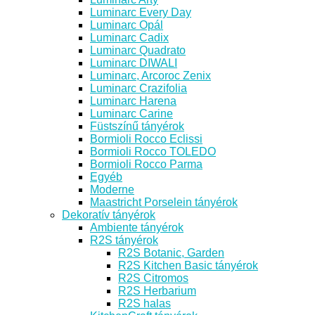
Luminarc Every Day
Luminarc Opál
Luminarc Cadix
Luminarc Quadrato
Luminarc DIWALI
Luminarc, Arcoroc Zenix
Luminarc Crazifolia
Luminarc Harena
Luminarc Carine
Füstszínű tányérok
Bormioli Rocco Eclissi
Bormioli Rocco TOLEDO
Bormioli Rocco Parma
Egyéb
Moderne
Maastricht Porselein tányérok
Dekoratív tányérok
Ambiente tányérok
R2S tányérok
R2S Botanic, Garden
R2S Kitchen Basic tányérok
R2S Citromos
R2S Herbarium
R2S halas