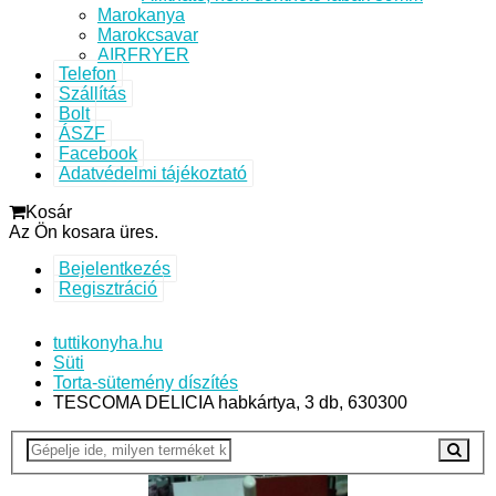
Marokanya
Marokcsavar
AIRFRYER
Telefon
Szállítás
Bolt
ÁSZF
Facebook
Adatvédelmi tájékoztató
Kosár
Az Ön kosara üres.
Bejelentkezés
Regisztráció
tuttikonyha.hu
Süti
Torta-sütemény díszítés
TESCOMA DELICIA habkártya, 3 db, 630300