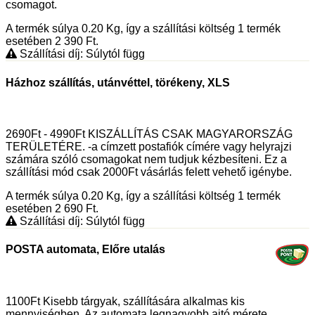
csomagot.
A termék súlya 0.20
Kg
, így a szállítási költség 1 termék
esetében 2 390
Ft
.
Szállítási díj: Súlytól függ
Házhoz szállítás, utánvéttel, törékeny, XLS
2690Ft - 4990Ft KISZÁLLÍTÁS CSAK MAGYARORSZÁG
TERÜLETÉRE. -a címzett postafiók címére vagy helyrajzi
számára szóló csomagokat nem tudjuk kézbesíteni. Ez a
szállítási mód csak 2000Ft vásárlás felett vehető igénybe.
A termék súlya 0.20
Kg
, így a szállítási költség 1 termék
esetében 2 690
Ft
.
Szállítási díj: Súlytól függ
POSTA automata, Előre utalás
1100Ft Kisebb tárgyak, szállítására alkalmas kis
mennyiségben. Az automata legnagyobb ajtó mérete