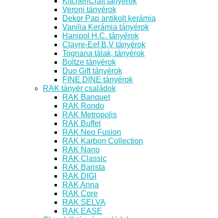
KitchenCraft tányérok
Veroni tányérok
Dekor Pap antikolt kerámia
Vanilia Kerámia tányérok
Hanipol H.C. tányérok
Clayre-Eef B.V tányérok
Tognana tálak, tányérok
Boltze tányérok
Duo Gift tányérok
FINE DINE tányérok
RAK tányér családok
RAK Banquet
RAK Rondo
RAK Metropolis
RAK Buffet
RAK Neo Fusion
RAK Karbon Collection
RAK Nano
RAK Classic
RAK Barista
RAK DIGI
RAK Anna
RAK Core
RAK SELVA
RAK EASE