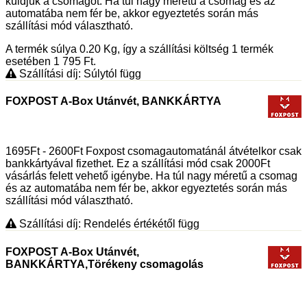
küldjük a csomagot. Ha túl nagy méretű a csomag és az
automatába nem fér be, akkor egyeztetés során más
szállítási mód választható.
A termék súlya 0.20
Kg
, így a szállítási költség 1 termék
esetében 1 795
Ft
.
Szállítási díj: Súlytól függ
FOXPOST A-Box Utánvét, BANKKÁRTYA
1695Ft - 2600Ft Foxpost csomagautomatánál átvételkor csak
bankkártyával fizethet. Ez a szállítási mód csak 2000Ft
vásárlás felett vehető igénybe. Ha túl nagy méretű a csomag
és az automatába nem fér be, akkor egyeztetés során más
szállítási mód választható.
Szállítási díj: Rendelés értékétől függ
FOXPOST A-Box Utánvét,
BANKKÁRTYA,Törékeny csomagolás