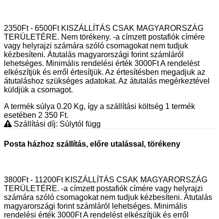
2350Ft - 6500Ft KISZÁLLÍTÁS CSAK MAGYARORSZÁG
TERÜLETÉRE. Nem törékeny. -a címzett postafiók címére
vagy helyrajzi számára szóló csomagokat nem tudjuk
kézbesíteni. Átutalás magyarországi forint számláról
lehetséges. Minimális rendelési érték 3000Ft A rendelést
elkészítjük és erről értesítjük. Az értesítésben megadjuk az
átutaláshoz szükséges adatokat. Az átutalás megérkeztével
küldjük a csomagot.
A termék súlya 0.20
Kg
, így a szállítási költség 1 termék
esetében 2 350
Ft
.
Szállítási díj: Súlytól függ
Posta házhoz szállítás, előre utalással, törékeny
3800Ft - 11200Ft KISZÁLLÍTÁS CSAK MAGYARORSZÁG
TERÜLETÉRE. -a címzett postafiók címére vagy helyrajzi
számára szóló csomagokat nem tudjuk kézbesíteni. Átutalás
magyarországi forint számláról lehetséges. Minimális
rendelési érték 3000Ft A rendelést elkészítjük és erről