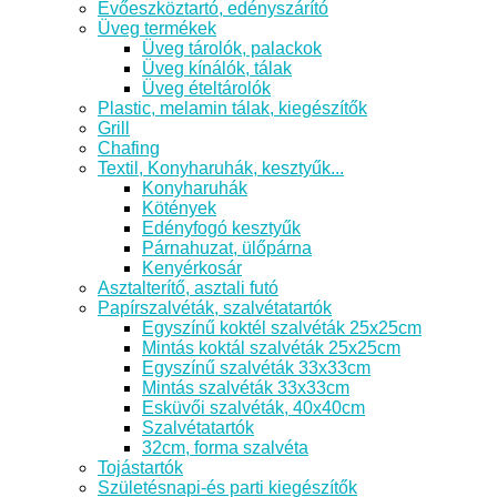
Evőeszköztartó, edényszárító
Üveg termékek
Üveg tárolók, palackok
Üveg kínálók, tálak
Üveg ételtárolók
Plastic, melamin tálak, kiegészítők
Grill
Chafing
Textil, Konyharuhák, kesztyűk...
Konyharuhák
Kötények
Edényfogó kesztyűk
Párnahuzat, ülőpárna
Kenyérkosár
Asztalterítő, asztali futó
Papírszalvéták, szalvétatartók
Egyszínű koktél szalvéták 25x25cm
Mintás koktál szalvéták 25x25cm
Egyszínű szalvéták 33x33cm
Mintás szalvéták 33x33cm
Esküvői szalvéták, 40x40cm
Szalvétatartók
32cm, forma szalvéta
Tojástartók
Születésnapi-és parti kiegészítők