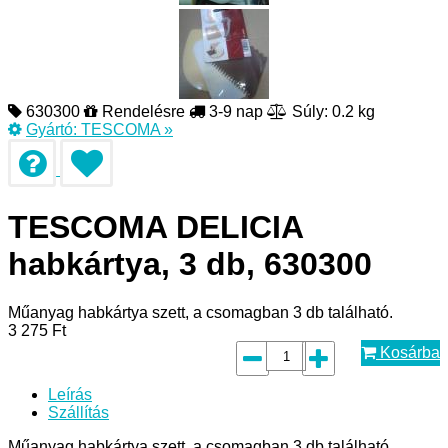
630300
Rendelésre
3-9 nap
Súly: 0.2 kg
Gyártó:
TESCOMA
»
TESCOMA DELICIA
habkártya, 3 db, 630300
Műanyag habkártya szett, a csomagban 3 db található.
3 275
Ft
Kosárba
Leírás
Szállítás
Műanyag habkártya szett, a csomagban 3 db található.