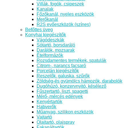
Villák, fogók, csipeszek
Kanalak
Főzőkanál, nyeles eszközök
Merőkanál
R2S evőeszközök (színes)
Befőttes üveg
Konyhai kiegészítők
Vágódeszkák
Sótartó, borsdaráló
Darálók, mozsarak
Ételformázók
Rozsdamentes termékek, spatulák
Citrom-, narancs facsaró
Porcelán kiegészítők
Reszelők, galuska, szűrők
Zöldség-és gyümölcs hámozók, darabolók
Dugóhúzó, konzervnyitó, késélező
Fűszertartó, liszt, spagetti
Mérő-,mércés edények
Kenyértartók
Habverők
Műanyag, szilikon eszközök
Vajtartó
Olajtartó, olajspray
Fakanáltartók