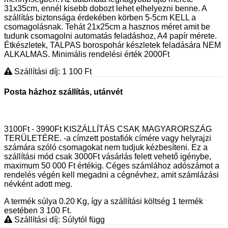
31x35cm, ennél kisebb dobozt lehet elhelyezni benne. A
szállítás biztonsága érdekében körben 5-5cm KELL a
csomagolásnak. Tehát 21x25cm a hasznos méret amit be
tudunk csomagolni automatás feladáshoz, A4 papír mérete.
Étkészletek, TALPAS borospohár készletek feladására NEM
ALKALMAS. Minimális rendelési érték 2000Ft
Szállítási díj: 1 100
Ft
Posta házhoz szállítás, utánvét
3100Ft - 3990Ft KISZÁLLÍTÁS CSAK MAGYARORSZÁG
TERÜLETÉRE. -a címzett postafiók címére vagy helyrajzi
számára szóló csomagokat nem tudjuk kézbesíteni. Ez a
szállítási mód csak 3000Ft vásárlás felett vehető igénybe,
maximum 50 000 Ft értékig. Céges számlához adószámot a
rendelés végén kell megadni a cégnévhez, amit számlázási
névként adott meg.
A termék súlya 0.20
Kg
, így a szállítási költség 1 termék
esetében 3 100
Ft
.
Szállítási díj: Súlytól függ