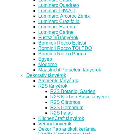
Luminarc Quadrato
Luminarc DIWALI
Luminarc, Arcoroc Zenix
Luminarc Crazifolia
Luminarc Harena
Luminarc Carine
Füstszínű tányérok
Bormioli Rocco Eclissi
Bormioli Rocco TOLEDO
Bormioli Rocco Parma
Egyéb
Moderne
Maastricht Porselein tányérok
Dekoratív tányérok
Ambiente tányérok
R2S tányérok
R2S Botanic, Garden
R2S Kitchen Basic tányérok
R2S Citromos
R2S Herbarium
R2S halas
KitchenCraft tányérok
Veroni tányérok
Dekor Pap antikolt kerámia