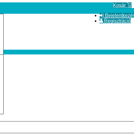
Kosár
Bejelentkezé
Regisztráció