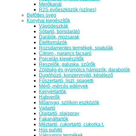
Merőkanál
R2S evőeszközök (színes)
Befőttes üveg
Konyhai kiegészítők
Vágódeszkák
Sótartó, borsdaráló
Darálók, mozsarak
Ételformázók
Rozsdamentes termékek, spatulák
Citrom-, narancs facsaró
Porcelán kiegészítők
Reszelők, galuska, szűrők
Zöldség-és gyümölcs hámozók, darabolók
Dugóhúzó, konzervnyitó, késélező
Fűszertartó, liszt, spagetti
Mérő-,mércés edények
Kenyértartók
Habverők
Műanyag, szilikon eszközök
Vajtartó
Olajtartó, olajspray
Fakanáltartók
Méztartó, cukortartó, cukorka t.
Hús puhító
Vákuumos termékek