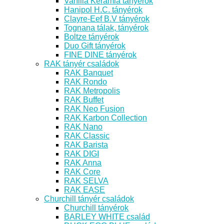
Vanilia Kerámia tányérok
Hanipol H.C. tányérok
Clayre-Eef B.V tányérok
Tognana tálak, tányérok
Boltze tányérok
Duo Gift tányérok
FINE DINE tányérok
RAK tányér családok
RAK Banquet
RAK Rondo
RAK Metropolis
RAK Buffet
RAK Neo Fusion
RAK Karbon Collection
RAK Nano
RAK Classic
RAK Barista
RAK DIGI
RAK Anna
RAK Core
RAK SELVA
RAK EASE
Churchill tányér családok
Churchill tányérok
BARLEY WHITE család