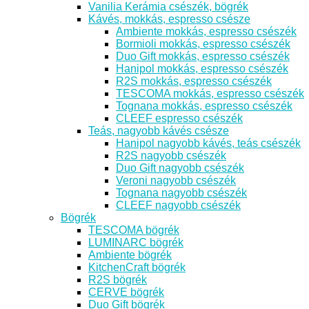
Vanilia Kerámia csészék, bögrék
Kávés, mokkás, espresso csésze
Ambiente mokkás, espresso csészék
Bormioli mokkás, espresso csészék
Duo Gift mokkás, espresso csészék
Hanipol mokkás, espresso csészék
R2S mokkás, espresso csészék
TESCOMA mokkás, espresso csészék
Tognana mokkás, espresso csészék
CLEEF espresso csészék
Teás, nagyobb kávés csésze
Hanipol nagyobb kávés, teás csészék
R2S nagyobb csészék
Duo Gift nagyobb csészék
Veroni nagyobb csészék
Tognana nagyobb csészék
CLEEF nagyobb csészék
Bögrék
TESCOMA bögrék
LUMINARC bögrék
Ambiente bögrék
KitchenCraft bögrék
R2S bögrék
CERVE bögrék
Duo Gift bögrék