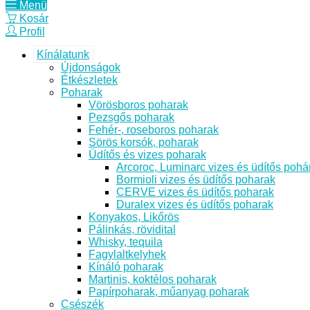
Menü
Kosár
Profil
Kínálatunk
Újdonságok
Étkészletek
Poharak
Vörösboros poharak
Pezsgős poharak
Fehér-, roseboros poharak
Sörös korsók, poharak
Üdítős és vizes poharak
Arcoroc, Luminarc vizes és üdítős pohá
Bormioli vizes és üdítős poharak
CERVE vizes és üdítős poharak
Duralex vizes és üdítős poharak
Konyakos, Likőrös
Pálinkás, rövidital
Whisky, tequila
Fagylaltkelyhek
Kínáló poharak
Martinis, koktélos poharak
Papírpoharak, műanyag poharak
Csészék