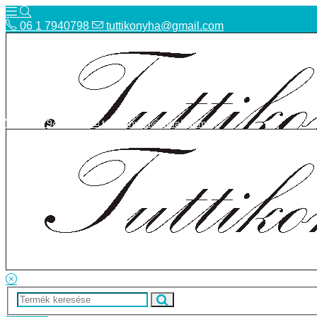
06 1 7940798
tuttikonyha@gmail.com
06 1 7940798
tuttikonyha@gmail.com
Telefon
Szállítás
Bolt
ÁSZF
Facebook
Adatvédelmi tájékoztató