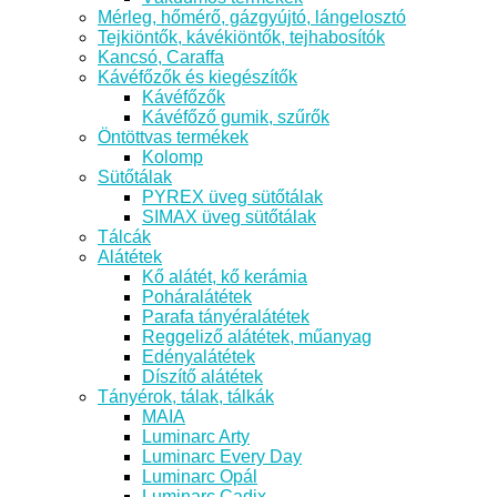
Mérleg, hőmérő, gázgyújtó, lángelosztó
Tejkiöntők, kávékiöntők, tejhabosítók
Kancsó, Caraffa
Kávéfőzők és kiegészítők
Kávéfőzők
Kávéfőző gumik, szűrők
Öntöttvas termékek
Kolomp
Sütőtálak
PYREX üveg sütőtálak
SIMAX üveg sütőtálak
Tálcák
Alátétek
Kő alátét, kő kerámia
Poháralátétek
Parafa tányéralátétek
Reggeliző alátétek, műanyag
Edényalátétek
Díszítő alátétek
Tányérok, tálak, tálkák
MAIA
Luminarc Arty
Luminarc Every Day
Luminarc Opál
Luminarc Cadix