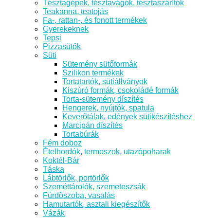
Tésztagépek, tésztavágók, tésztaszárítók
Teakanna, teatojás
Fa-, rattan-, és fonott termékek
Gyerekeknek
Tepsi
Pizzasütők
Süti
Sütemény sütőformák
Szilikon termékek
Tortatartók, sütiállványok
Kiszúró formák, csokoládé formák
Torta-sütemény díszítés
Hengerek, nyújtók, spatula
Keverőtálak, edények sütikészítéshez
Marcipán díszítés
Tortabúrák
Fém doboz
Ételhordók, termoszok, utazópoharak
Koktél-Bár
Táska
Lábtörlők, portörlők
Szeméttárolók, szemeteszsák
Fürdőszoba, vasalás
Hamutartók, asztali kiegészítők
Vázák