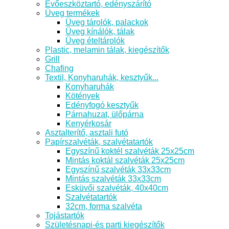
Evőeszköztartó, edényszárító
Üveg termékek
Üveg tárolók, palackok
Üveg kínálók, tálak
Üveg ételtárolók
Plastic, melamin tálak, kiegészítők
Grill
Chafing
Textil, Konyharuhák, kesztyűk...
Konyharuhák
Kötények
Edényfogó kesztyűk
Párnahuzat, ülőpárna
Kenyérkosár
Asztalterítő, asztali futó
Papírszalvéták, szalvétatartók
Egyszínű koktél szalvéták 25x25cm
Mintás koktál szalvéták 25x25cm
Egyszínű szalvéták 33x33cm
Mintás szalvéták 33x33cm
Esküvői szalvéták, 40x40cm
Szalvétatartók
32cm, forma szalvéta
Tojástartók
Születésnapi-és parti kiegészítők