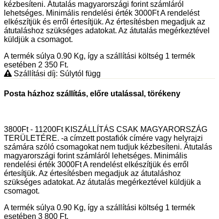
kézbesíteni. Átutalás magyarországi forint számláról
lehetséges. Minimális rendelési érték 3000Ft A rendelést
elkészítjük és erről értesítjük. Az értesítésben megadjuk az
átutaláshoz szükséges adatokat. Az átutalás megérkeztével
küldjük a csomagot.
A termék súlya 0.90
Kg
, így a szállítási költség 1 termék
esetében 2 350
Ft
.
Szállítási díj: Súlytól függ
Posta házhoz szállítás, előre utalással, törékeny
3800Ft - 11200Ft KISZÁLLÍTÁS CSAK MAGYARORSZÁG
TERÜLETÉRE. -a címzett postafiók címére vagy helyrajzi
számára szóló csomagokat nem tudjuk kézbesíteni. Átutalás
magyarországi forint számláról lehetséges. Minimális
rendelési érték 3000Ft A rendelést elkészítjük és erről
értesítjük. Az értesítésben megadjuk az átutaláshoz
szükséges adatokat. Az átutalás megérkeztével küldjük a
csomagot.
A termék súlya 0.90
Kg
, így a szállítási költség 1 termék
esetében 3 800
Ft
.