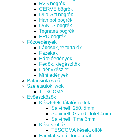
R2S bögrék
CERVE bögrék
Duo Gift bögrék
Hanipol bögrék
DAKLS bögrék
Tognana bögrék
PPD bögrék
Főzőedények
Lábosok, tejforralók
Fazekak
Párolóedények
Fedők, kiegészítők
Edénykészlet
Mini edények
Palacsinta sütő
Szeletsütők, wok
TESCOMA
Evőeszközök
Készletek, tálalószettek
Salvinelli 250, 5mm
Salvinelli Grand Hotel 4mm
Salvinelli Time 3mm
Kések, ollók
TESCOMA kések, ollók
Fagylaltkanál, tortalapát