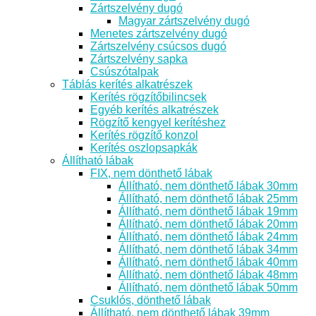
Zártszelvény dugó
Magyar zártszelvény dugó
Menetes zártszelvény dugó
Zártszelvény csúcsos dugó
Zártszelvény sapka
Csúszótalpak
Táblás kerítés alkatrészek
Kerítés rögzítőbilincsek
Egyéb kerítés alkatrészek
Rögzítő kengyel kerítéshez
Kerítés rögzítő konzol
Kerítés oszlopsapkák
Állítható lábak
FIX, nem dönthető lábak
Állítható, nem dönthető lábak 30mm
Állítható, nem dönthető lábak 25mm
Állítható, nem dönthető lábak 19mm
Állítható, nem dönthető lábak 20mm
Állítható, nem dönthető lábak 24mm
Állítható, nem dönthető lábak 34mm
Állítható, nem dönthető lábak 40mm
Állítható, nem dönthető lábak 48mm
Állítható, nem dönthető lábak 50mm
Csuklós, dönthető lábak
Állítható, nem dönthető lábak 39mm