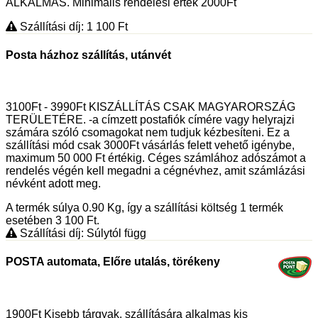
ALKALMAS. Minimális rendelési érték 2000Ft
Szállítási díj: 1 100
Ft
Posta házhoz szállítás, utánvét
3100Ft - 3990Ft KISZÁLLÍTÁS CSAK MAGYARORSZÁG
TERÜLETÉRE. -a címzett postafiók címére vagy helyrajzi
számára szóló csomagokat nem tudjuk kézbesíteni. Ez a
szállítási mód csak 3000Ft vásárlás felett vehető igénybe,
maximum 50 000 Ft értékig. Céges számlához adószámot a
rendelés végén kell megadni a cégnévhez, amit számlázási
névként adott meg.
A termék súlya 0.90
Kg
, így a szállítási költség 1 termék
esetében 3 100
Ft
.
Szállítási díj: Súlytól függ
POSTA automata, Előre utalás, törékeny
1900Ft Kisebb tárgyak, szállítására alkalmas kis