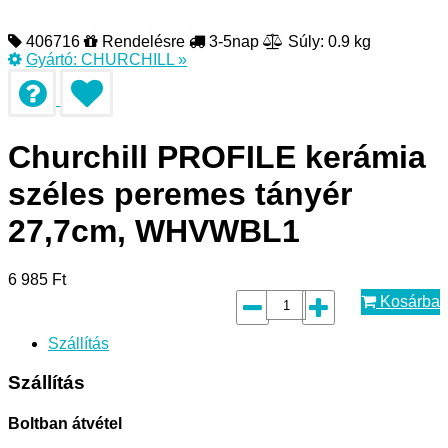
406716
Rendelésre
3-5nap
Súly: 0.9 kg
Gyártó:
CHURCHILL
»
Churchill PROFILE kerámia
széles peremes tányér
27,7cm, WHVWBL1
6 985
Ft
Kosárba
Szállítás
Szállítás
Boltban átvétel