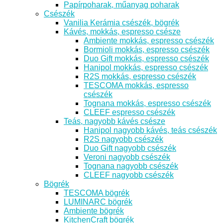
Papírpoharak, műanyag poharak
Csészék
Vanilia Kerámia csészék, bögrék
Kávés, mokkás, espresso csésze
Ambiente mokkás, espresso csészék
Bormioli mokkás, espresso csészék
Duo Gift mokkás, espresso csészék
Hanipol mokkás, espresso csészék
R2S mokkás, espresso csészék
TESCOMA mokkás, espresso
csészék
Tognana mokkás, espresso csészék
CLEEF espresso csészék
Teás, nagyobb kávés csésze
Hanipol nagyobb kávés, teás csészék
R2S nagyobb csészék
Duo Gift nagyobb csészék
Veroni nagyobb csészék
Tognana nagyobb csészék
CLEEF nagyobb csészék
Bögrék
TESCOMA bögrék
LUMINARC bögrék
Ambiente bögrék
KitchenCraft bögrék