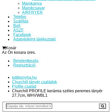
Marokanya
Marokcsavar
AIRFRYER
Telefon
Szállítás
Bolt
ÁSZF
Facebook
Adatvédelmi tájékoztató
Kosár
Az Ön kosara üres.
Bejelentkezés
Regisztráció
tuttikonyha.hu
Churchill tányér családok
Profile család
Churchill PROFILE kerámia széles peremes tányér
27,7cm, WHVWBL1