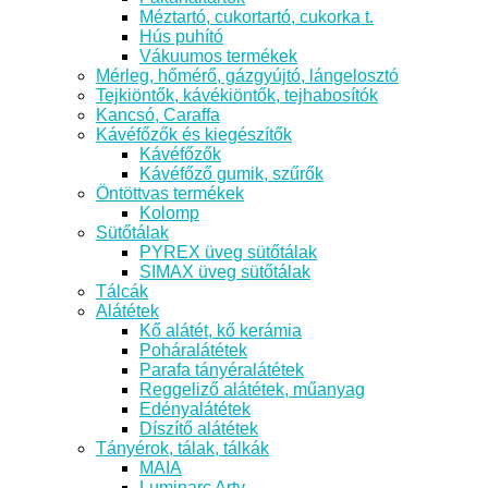
Méztartó, cukortartó, cukorka t.
Hús puhító
Vákuumos termékek
Mérleg, hőmérő, gázgyújtó, lángelosztó
Tejkiöntők, kávékiöntők, tejhabosítók
Kancsó, Caraffa
Kávéfőzők és kiegészítők
Kávéfőzők
Kávéfőző gumik, szűrők
Öntöttvas termékek
Kolomp
Sütőtálak
PYREX üveg sütőtálak
SIMAX üveg sütőtálak
Tálcák
Alátétek
Kő alátét, kő kerámia
Poháralátétek
Parafa tányéralátétek
Reggeliző alátétek, műanyag
Edényalátétek
Díszítő alátétek
Tányérok, tálak, tálkák
MAIA
Luminarc Arty