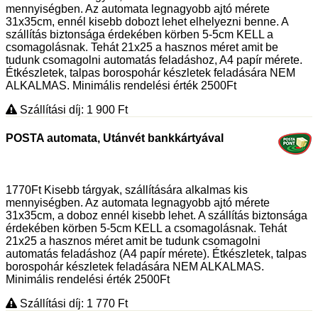
mennyiségben. Az automata legnagyobb ajtó mérete
31x35cm, ennél kisebb dobozt lehet elhelyezni benne. A
szállítás biztonsága érdekében körben 5-5cm KELL a
csomagolásnak. Tehát 21x25 a hasznos méret amit be
tudunk csomagolni automatás feladáshoz, A4 papír mérete.
Étkészletek, talpas borospohár készletek feladására NEM
ALKALMAS. Minimális rendelési érték 2500Ft
Szállítási díj: 1 900
Ft
POSTA automata, Utánvét bankkártyával
1770Ft Kisebb tárgyak, szállítására alkalmas kis
mennyiségben. Az automata legnagyobb ajtó mérete
31x35cm, a doboz ennél kisebb lehet. A szállítás biztonsága
érdekében körben 5-5cm KELL a csomagolásnak. Tehát
21x25 a hasznos méret amit be tudunk csomagolni
automatás feladáshoz (A4 papír mérete). Étkészletek, talpas
borospohár készletek feladására NEM ALKALMAS.
Minimális rendelési érték 2500Ft
Szállítási díj: 1 770
Ft