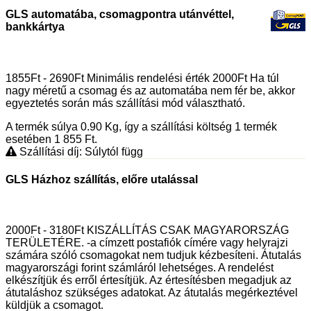
GLS automatába, csomagpontra utánvéttel,
bankkártya
1855Ft - 2690Ft Minimális rendelési érték 2000Ft Ha túl
nagy méretű a csomag és az automatába nem fér be, akkor
egyeztetés során más szállítási mód választható.
A termék súlya 0.90
Kg
, így a szállítási költség 1 termék
esetében 1 855
Ft
.
Szállítási díj: Súlytól függ
GLS Házhoz szállítás, előre utalással
2000Ft - 3180Ft KISZÁLLÍTÁS CSAK MAGYARORSZÁG
TERÜLETÉRE. -a címzett postafiók címére vagy helyrajzi
számára szóló csomagokat nem tudjuk kézbesíteni. Átutalás
magyarországi forint számláról lehetséges. A rendelést
elkészítjük és erről értesítjük. Az értesítésben megadjuk az
átutaláshoz szükséges adatokat. Az átutalás megérkeztével
küldjük a csomagot.