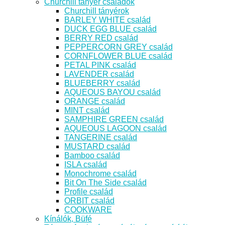
Churchill tányér családok
Churchill tányérok
BARLEY WHITE család
DUCK EGG BLUE család
BERRY RED család
PEPPERCORN GREY család
CORNFLOWER BLUE család
PETAL PINK család
LAVENDER család
BLUEBERRY család
AQUEOUS BAYOU család
ORANGE család
MINT család
SAMPHIRE GREEN család
AQUEOUS LAGOON család
TANGERINE család
MUSTARD család
Bamboo család
ISLA család
Monochrome család
Bit On The Side család
Profile család
ORBIT család
COOKWARE
Kínálók, Büfé