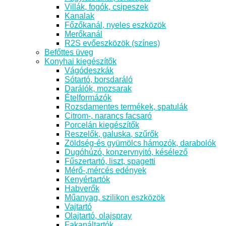
Villák, fogók, csipeszek
Kanalak
Főzőkanál, nyeles eszközök
Merőkanál
R2S evőeszközök (színes)
Befőttes üveg
Konyhai kiegészítők
Vágódeszkák
Sótartó, borsdaráló
Darálók, mozsarak
Ételformázók
Rozsdamentes termékek, spatulák
Citrom-, narancs facsaró
Porcelán kiegészítők
Reszelők, galuska, szűrők
Zöldség-és gyümölcs hámozók, darabolók
Dugóhúzó, konzervnyitó, késélező
Fűszertartó, liszt, spagetti
Mérő-,mércés edények
Kenyértartók
Habverők
Műanyag, szilikon eszközök
Vajtartó
Olajtartó, olajspray
Fakanáltartók