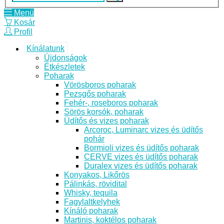
Menü
Kosár
Profil
Kínálatunk
Újdonságok
Étkészletek
Poharak
Vörösboros poharak
Pezsgős poharak
Fehér-, roseboros poharak
Sörös korsók, poharak
Üdítős és vizes poharak
Arcoroc, Luminarc vizes és üdítős
pohár
Bormioli vizes és üdítős poharak
CERVE vizes és üdítős poharak
Duralex vizes és üdítős poharak
Konyakos, Likőrös
Pálinkás, rövidital
Whisky, tequila
Fagylaltkelyhek
Kínáló poharak
Martinis, koktélos poharak