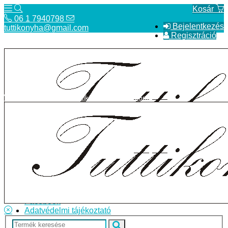
Kosár
06 1 7940798
Bejelentkezés
tuttikonyha@gmail.com
Regisztráció
06 1 7940798
tuttikonyha@gmail.com
Telefon
Szállítás
Bolt
ÁSZF
Facebook
Adatvédelmi tájékoztató