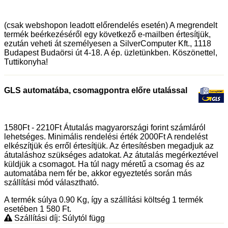
(csak webshopon leadott előrendelés esetén) A megrendelt
termék beérkezéséről egy következő e-mailben értesítjük,
ezután veheti át személyesen a SilverComputer Kft., 1118
Budapest Budaörsi út 4-18. A ép. üzletünkben. Köszönettel,
Tuttikonyha!
GLS automatába, csomagpontra előre utalással
1580Ft - 2210Ft Átutalás magyarországi forint számláról
lehetséges. Minimális rendelési érték 2000Ft A rendelést
elkészítjük és erről értesítjük. Az értesítésben megadjuk az
átutaláshoz szükséges adatokat. Az átutalás megérkeztével
küldjük a csomagot. Ha túl nagy méretű a csomag és az
automatába nem fér be, akkor egyeztetés során más
szállítási mód választható.
A termék súlya 0.90
Kg
, így a szállítási költség 1 termék
esetében 1 580
Ft
.
Szállítási díj: Súlytól függ