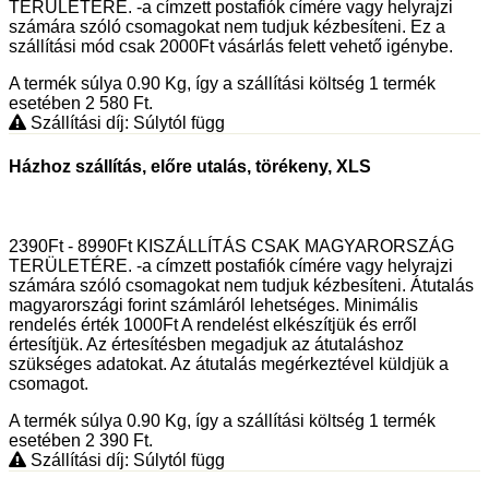
TERÜLETÉRE. -a címzett postafiók címére vagy helyrajzi
számára szóló csomagokat nem tudjuk kézbesíteni. Ez a
szállítási mód csak 2000Ft vásárlás felett vehető igénybe.
A termék súlya 0.90
Kg
, így a szállítási költség 1 termék
esetében 2 580
Ft
.
Szállítási díj: Súlytól függ
Házhoz szállítás, előre utalás, törékeny, XLS
2390Ft - 8990Ft KISZÁLLÍTÁS CSAK MAGYARORSZÁG
TERÜLETÉRE. -a címzett postafiók címére vagy helyrajzi
számára szóló csomagokat nem tudjuk kézbesíteni. Átutalás
magyarországi forint számláról lehetséges. Minimális
rendelés érték 1000Ft A rendelést elkészítjük és erről
értesítjük. Az értesítésben megadjuk az átutaláshoz
szükséges adatokat. Az átutalás megérkeztével küldjük a
csomagot.
A termék súlya 0.90
Kg
, így a szállítási költség 1 termék
esetében 2 390
Ft
.
Szállítási díj: Súlytól függ