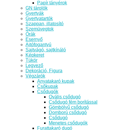
Papír tányérok
GN tárolók
Gyertyák
Gyertyatartók
Szappan, illatosító
Szemüvegtok
Órák
Esernyő
Ajtófogantyú
Sajtvágó, sajtkínáló
Képkeret
Tükör
Legyező
Dekoráció, Figura
Végzárók
Anyatakaró kupak
Csőkupak
Csődugók
Ovális csődugó
Csődugó fém borítással
Gömbölyű csődugó
Domború csődugó
Csődugó
Menetes csődugók
Furattakaró dugó