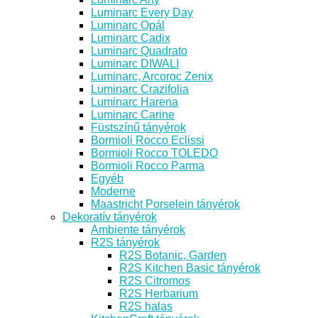
Luminarc Every Day
Luminarc Opál
Luminarc Cadix
Luminarc Quadrato
Luminarc DIWALI
Luminarc, Arcoroc Zenix
Luminarc Crazifolia
Luminarc Harena
Luminarc Carine
Füstszínű tányérok
Bormioli Rocco Eclissi
Bormioli Rocco TOLEDO
Bormioli Rocco Parma
Egyéb
Moderne
Maastricht Porselein tányérok
Dekoratív tányérok
Ambiente tányérok
R2S tányérok
R2S Botanic, Garden
R2S Kitchen Basic tányérok
R2S Citromos
R2S Herbarium
R2S halas