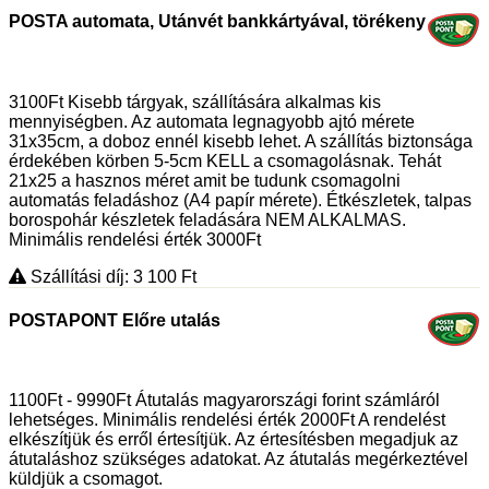
POSTA automata, Utánvét bankkártyával, törékeny
3100Ft Kisebb tárgyak, szállítására alkalmas kis
mennyiségben. Az automata legnagyobb ajtó mérete
31x35cm, a doboz ennél kisebb lehet. A szállítás biztonsága
érdekében körben 5-5cm KELL a csomagolásnak. Tehát
21x25 a hasznos méret amit be tudunk csomagolni
automatás feladáshoz (A4 papír mérete). Étkészletek, talpas
borospohár készletek feladására NEM ALKALMAS.
Minimális rendelési érték 3000Ft
Szállítási díj: 3 100
Ft
POSTAPONT Előre utalás
1100Ft - 9990Ft Átutalás magyarországi forint számláról
lehetséges. Minimális rendelési érték 2000Ft A rendelést
elkészítjük és erről értesítjük. Az értesítésben megadjuk az
átutaláshoz szükséges adatokat. Az átutalás megérkeztével
küldjük a csomagot.