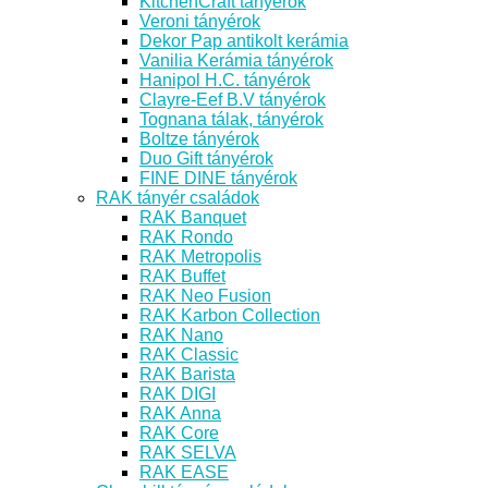
KitchenCraft tányérok
Veroni tányérok
Dekor Pap antikolt kerámia
Vanilia Kerámia tányérok
Hanipol H.C. tányérok
Clayre-Eef B.V tányérok
Tognana tálak, tányérok
Boltze tányérok
Duo Gift tányérok
FINE DINE tányérok
RAK tányér családok
RAK Banquet
RAK Rondo
RAK Metropolis
RAK Buffet
RAK Neo Fusion
RAK Karbon Collection
RAK Nano
RAK Classic
RAK Barista
RAK DIGI
RAK Anna
RAK Core
RAK SELVA
RAK EASE