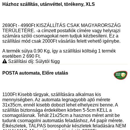
Házhoz szállítás, utánvéttel, törékeny, XLS
2690Ft - 4990Ft KISZÁLLÍTÁS CSAK MAGYARORSZÁG
TERÜLETÉRE. -a címzett postafiók címére vagy helyrajzi
számára szóló csomagokat nem tudjuk kézbesíteni. Ez a
szállítási mód csak 2000Ft vásárlás felett vehető igénybe.
A termék súlya 0.90
Kg
, így a szállítási költség 1 termék
esetében 2 690
Ft
.
Szállítási díj: Súlytól függ
POSTA automata, Előre utalás
1100Ft Kisebb tárgyak, szállítására alkalmas kis
mennyiségben. Az automata legnagyobb ajtó mérete
31x35cm, ennél kisebb dobozt lehet elhelyezni benne. A
szállítás biztonsága érdekében körben 5-5cm KELL a
csomagolásnak. Tehát 21x25cm a hasznos méret amit be
tudunk csomagolni automatás feladáshoz, A4 papír mérete.
Étkészletek, TALPAS borospohár készletek feladására NEM