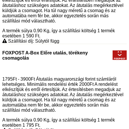
elkészítjük és erről értesítjük. Az értesítésben megadjuk az
átutaláshoz szükséges adatokat. Az átutalás megérkeztével
küldjük a csomagot. Ha túl nagy méretű a csomag és az
automatába nem fér be, akkor egyeztetés során más
szállítási mód választható.
A termék súlya 0.90
Kg
, így a szállítási költség 1 termék
esetében 1 590
Ft
.
Szállítási díj: Súlytól függ
FOXPOST A-Box Előre utalás, törékeny
csomagolás
1795Ft - 3900Ft Átutalás magyarországi forint számláról
lehetséges. Minimális rendelési érték 2000Ft A rendelést
elkészítjük és erről értesítjük. Az értesítésben megadjuk az
átutaláshoz szükséges adatokat. Az átutalás megérkeztével
küldjük a csomagot. Ha túl nagy méretű a csomag és az
automatába nem fér be, akkor egyeztetés során más
szállítási mód választható.
A termék súlya 0.90
Kg
, így a szállítási költség 1 termék
esetében 1 795
Ft
.