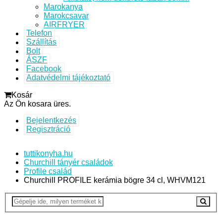
Marokanya
Marokcsavar
AIRFRYER
Telefon
Szállítás
Bolt
ÁSZF
Facebook
Adatvédelmi tájékoztató
Kosár
Az Ön kosara üres.
Bejelentkezés
Regisztráció
tuttikonyha.hu
Churchill tányér családok
Profile család
Churchill PROFILE kerámia bögre 34 cl, WHVM121