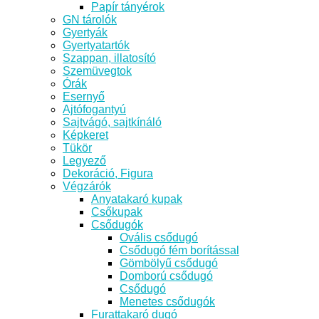
Papír tányérok
GN tárolók
Gyertyák
Gyertyatartók
Szappan, illatosító
Szemüvegtok
Órák
Esernyő
Ajtófogantyú
Sajtvágó, sajtkínáló
Képkeret
Tükör
Legyező
Dekoráció, Figura
Végzárók
Anyatakaró kupak
Csőkupak
Csődugók
Ovális csődugó
Csődugó fém borítással
Gömbölyű csődugó
Domború csődugó
Csődugó
Menetes csődugók
Furattakaró dugó