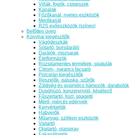
Villák, fogók, csipeszek
Kanalak
Főzőkanál, nyeles eszközök
Merőkanál
R2S evőeszközök (színes)
Befőttes üveg
Konyhai kiegészítők
Vágódeszkák
Sótartó, borsdaráló
Darálók, mozsarak
Ételformázók
Rozsdamentes termékek, spatulák
Citrom-, narancs facsaró
Porcelán kiegészítők
Reszelők, galuska, szűrők
Zöldség-és gyümölcs hámozók, darabolók
Dugóhúzó, konzervnyitó, késélező
Fűszertartó, liszt, spagetti
Mérő-,mércés edények
Kenyértartók
Habverők
Műanyag, szilikon eszközök
Vajtartó
Olajtartó, olajspray
Fakanáltartók