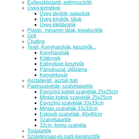
Evőeszköztartó, edényszárító
Üveg termékek
Üveg tárolók, palackok
Üveg kínálók, tálak
Üveg ételtárolók
Plastic, melamin tálak, kiegészítők
Grill
Chafing
Textil, Konyharuhák, kesztyűk...
Konyharuhák
Kötények
Edényfogó kesztyűk
Párnahuzat, ülőpárna
Kenyérkosár
Asztalterítő, asztali futó
Papírszalvéták, szalvétatartók
Egyszínű koktél szalvéták 25x25cm
Mintás koktál szalvéták 25x25cm
Egyszínű szalvéták 33x33cm
Mintás szalvéták 33x33cm
Esküvői szalvéták, 40x40cm
Szalvétatartók
32cm, forma szalvéta
Tojástartók
Születésnapi-és parti kiegészítők