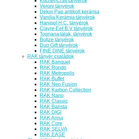
KitchenCraft tányérok
Veroni tányérok
Dekor Pap antikolt kerámia
Vanilia Kerámia tányérok
Hanipol H.C. tányérok
Clayre-Eef B.V tányérok
Tognana tálak, tányérok
Boltze tányérok
Duo Gift tányérok
FINE DINE tányérok
RAK tányér családok
RAK Banquet
RAK Rondo
RAK Metropolis
RAK Buffet
RAK Neo Fusion
RAK Karbon Collection
RAK Nano
RAK Classic
RAK Barista
RAK DIGI
RAK Anna
RAK Core
RAK SELVA
RAK EASE