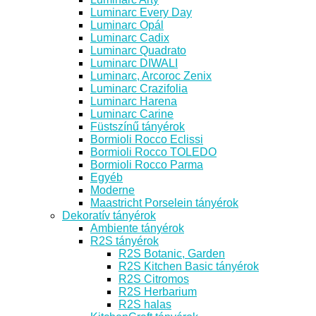
Luminarc Every Day
Luminarc Opál
Luminarc Cadix
Luminarc Quadrato
Luminarc DIWALI
Luminarc, Arcoroc Zenix
Luminarc Crazifolia
Luminarc Harena
Luminarc Carine
Füstszínű tányérok
Bormioli Rocco Eclissi
Bormioli Rocco TOLEDO
Bormioli Rocco Parma
Egyéb
Moderne
Maastricht Porselein tányérok
Dekoratív tányérok
Ambiente tányérok
R2S tányérok
R2S Botanic, Garden
R2S Kitchen Basic tányérok
R2S Citromos
R2S Herbarium
R2S halas