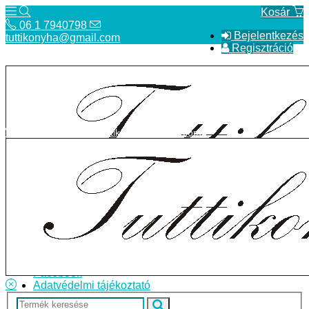
Kosár
06 1 7940798
Bejelentkezés
tuttikonyha@gmail.com
Regisztráció
06 1 7940798
tuttikonyha@gmail.com
Telefon
Szállítás
Bolt
ÁSZF
Facebook
Adatvédelmi tájékoztató