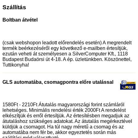
Szállítás
Boltban átvétel
(csak webshopon leadott előrendelés esetén) A megrendelt
termék beérkezéséről egy következő e-mailben értesítjük,
ezután veheti át személyesen a SilverComputer Kft., 1118
Budapest Budaörsi út 4-18. A ép. üzletünkben. Köszönettel,
Tuttikonyha!
GLS automatába, csomagpontra előre utalással
1580Ft - 2210Ft Átutalás magyarországi forint számláról
lehetséges. Minimális rendelési érték 2000Ft A rendelést
elkészítjük és erről értesítjük. Az értesítésben megadjuk az
átutaláshoz szükséges adatokat. Az átutalás megérkeztével
küldjük a csomagot. Ha túl nagy méretű a csomag és az
automatába nem fér be, akkor egyeztetés során más
szállítási mód választható.