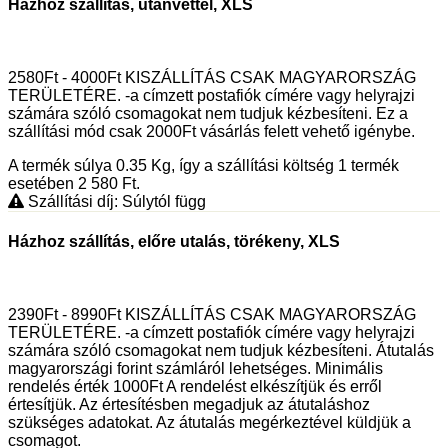
Házhoz szállítás, utánvéttel, XLS
2580Ft - 4000Ft KISZÁLLÍTÁS CSAK MAGYARORSZÁG
TERÜLETÉRE. -a címzett postafiók címére vagy helyrajzi
számára szóló csomagokat nem tudjuk kézbesíteni. Ez a
szállítási mód csak 2000Ft vásárlás felett vehető igénybe.
A termék súlya 0.35
Kg
, így a szállítási költség 1 termék
esetében 2 580
Ft
.
Szállítási díj: Súlytól függ
Házhoz szállítás, előre utalás, törékeny, XLS
2390Ft - 8990Ft KISZÁLLÍTÁS CSAK MAGYARORSZÁG
TERÜLETÉRE. -a címzett postafiók címére vagy helyrajzi
számára szóló csomagokat nem tudjuk kézbesíteni. Átutalás
magyarországi forint számláról lehetséges. Minimális
rendelés érték 1000Ft A rendelést elkészítjük és erről
értesítjük. Az értesítésben megadjuk az átutaláshoz
szükséges adatokat. Az átutalás megérkeztével küldjük a
csomagot.