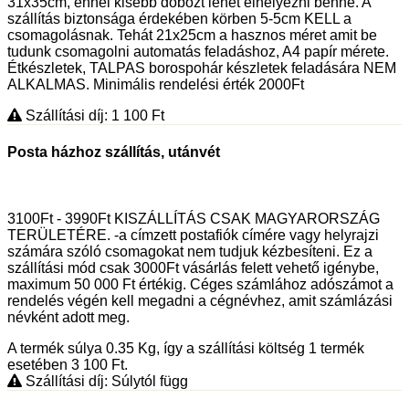
31x35cm, ennél kisebb dobozt lehet elhelyezni benne. A
szállítás biztonsága érdekében körben 5-5cm KELL a
csomagolásnak. Tehát 21x25cm a hasznos méret amit be
tudunk csomagolni automatás feladáshoz, A4 papír mérete.
Étkészletek, TALPAS borospohár készletek feladására NEM
ALKALMAS. Minimális rendelési érték 2000Ft
Szállítási díj: 1 100
Ft
Posta házhoz szállítás, utánvét
3100Ft - 3990Ft KISZÁLLÍTÁS CSAK MAGYARORSZÁG
TERÜLETÉRE. -a címzett postafiók címére vagy helyrajzi
számára szóló csomagokat nem tudjuk kézbesíteni. Ez a
szállítási mód csak 3000Ft vásárlás felett vehető igénybe,
maximum 50 000 Ft értékig. Céges számlához adószámot a
rendelés végén kell megadni a cégnévhez, amit számlázási
névként adott meg.
A termék súlya 0.35
Kg
, így a szállítási költség 1 termék
esetében 3 100
Ft
.
Szállítási díj: Súlytól függ