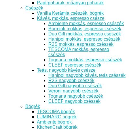
Papírpoharak, műanyag poharak
Csészék
Vanilia Kerámia csészék, bögrék
Kávés, mokkás, espresso csésze
Ambiente mokkás, espresso csészék
Bormioli mokkás, espresso csészék
Duo Gift mokkás, espresso csészék
Hanipol mokkás, espresso csészék
R2S mokkás, espresso csészék
TESCOMA mokkás, espresso
csészék
Tognana mokkás, espresso csészék
CLEEF espresso csészék
Teás, nagyobb kávés csésze
Hanipol nagyobb kávés, teás csészék
R2S nagyobb csészék
Duo Gift nagyobb csészék
Veroni nagyobb csészék
Tognana nagyobb csészék
CLEEF nagyobb csészék
Bögrék
TESCOMA bögrék
LUMINARC bögrék
Ambiente bögrék
KitchenCraft bögrék