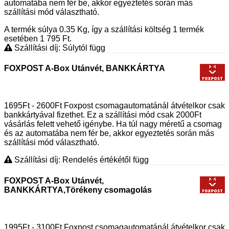
automatába nem fér be, akkor egyeztetés során más
szállítási mód választható.
A termék súlya 0.35
Kg
, így a szállítási költség 1 termék
esetében 1 795
Ft
.
Szállítási díj: Súlytól függ
FOXPOST A-Box Utánvét, BANKKÁRTYA
1695Ft - 2600Ft Foxpost csomagautomatánál átvételkor csak
bankkártyával fizethet. Ez a szállítási mód csak 2000Ft
vásárlás felett vehető igénybe. Ha túl nagy méretű a csomag
és az automatába nem fér be, akkor egyeztetés során más
szállítási mód választható.
Szállítási díj: Rendelés értékétől függ
FOXPOST A-Box Utánvét,
BANKKÁRTYA,Törékeny csomagolás
1995Ft - 3100Ft Foxpost csomagautomatánál átvételkor csak