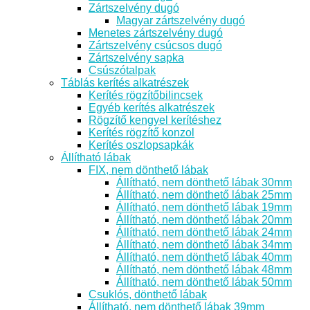
Zártszelvény dugó
Magyar zártszelvény dugó
Menetes zártszelvény dugó
Zártszelvény csúcsos dugó
Zártszelvény sapka
Csúszótalpak
Táblás kerítés alkatrészek
Kerítés rögzítőbilincsek
Egyéb kerítés alkatrészek
Rögzítő kengyel kerítéshez
Kerítés rögzítő konzol
Kerítés oszlopsapkák
Állítható lábak
FIX, nem dönthető lábak
Állítható, nem dönthető lábak 30mm
Állítható, nem dönthető lábak 25mm
Állítható, nem dönthető lábak 19mm
Állítható, nem dönthető lábak 20mm
Állítható, nem dönthető lábak 24mm
Állítható, nem dönthető lábak 34mm
Állítható, nem dönthető lábak 40mm
Állítható, nem dönthető lábak 48mm
Állítható, nem dönthető lábak 50mm
Csuklós, dönthető lábak
Állítható, nem dönthető lábak 39mm