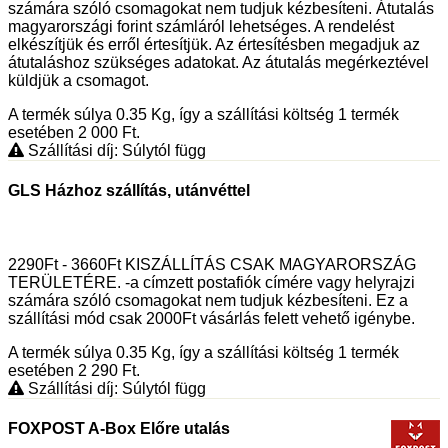
számára szóló csomagokat nem tudjuk kézbesíteni. Átutalás
magyarországi forint számláról lehetséges. A rendelést
elkészítjük és erről értesítjük. Az értesítésben megadjuk az
átutaláshoz szükséges adatokat. Az átutalás megérkeztével
küldjük a csomagot.
A termék súlya 0.35
Kg
, így a szállítási költség 1 termék
esetében 2 000
Ft
.
Szállítási díj: Súlytól függ
GLS Házhoz szállítás, utánvéttel
2290Ft - 3660Ft KISZÁLLÍTÁS CSAK MAGYARORSZÁG
TERÜLETÉRE. -a címzett postafiók címére vagy helyrajzi
számára szóló csomagokat nem tudjuk kézbesíteni. Ez a
szállítási mód csak 2000Ft vásárlás felett vehető igénybe.
A termék súlya 0.35
Kg
, így a szállítási költség 1 termék
esetében 2 290
Ft
.
Szállítási díj: Súlytól függ
FOXPOST A-Box Előre utalás