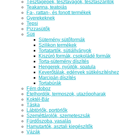
Tésztagépek, tésztavágók, tésztaszárítók
Teakanna, teatojás
Fa-, rattan-, és fonott termékek
Gyerekeknek
Tepsi
Pizzasütők
Süti
Sütemény sütőformák
Szilikon termékek
Tortatartók, sütiállványok
Kiszúró formák, csokoládé formák
Torta-sütemény díszítés
Hengerek, nyújtók, spatula
Keverőtálak, edények sütikészítéshez
Marcipán díszítés
Tortabúrák
Fém doboz
Ételhordók, termoszok, utazópoharak
Koktél-Bár
Táska
Lábtörlők, portörlők
Szeméttárolók, szemeteszsák
Fürdőszoba, vasalás
Hamutartók, asztali kiegészítők
Vázák