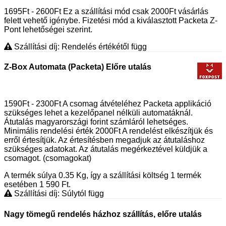
1695Ft - 2600Ft Ez a szállítási mód csak 2000Ft vásárlás
felett vehető igénybe. Fizetési mód a kiválasztott Packeta Z-
Pont lehetőségei szerint.
Szállítási díj: Rendelés értékétől függ
Z-Box Automata (Packeta) Előre utalás
1590Ft - 2300Ft A csomag átvételéhez Packeta applikáció
szükséges lehet a kezelőpanel nélküli automatáknál.
Átutalás magyarországi forint számláról lehetséges.
Minimális rendelési érték 2000Ft A rendelést elkészítjük és
erről értesítjük. Az értesítésben megadjuk az átutaláshoz
szükséges adatokat. Az átutalás megérkeztével küldjük a
csomagot. (csomagokat)
A termék súlya 0.35
Kg
, így a szállítási költség 1 termék
esetében 1 590
Ft
.
Szállítási díj: Súlytól függ
Nagy tömegű rendelés házhoz szállítás, előre utalás