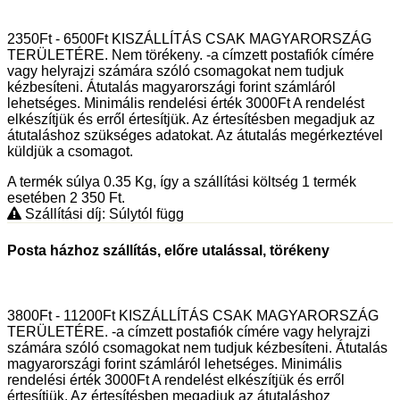
2350Ft - 6500Ft KISZÁLLÍTÁS CSAK MAGYARORSZÁG
TERÜLETÉRE. Nem törékeny. -a címzett postafiók címére
vagy helyrajzi számára szóló csomagokat nem tudjuk
kézbesíteni. Átutalás magyarországi forint számláról
lehetséges. Minimális rendelési érték 3000Ft A rendelést
elkészítjük és erről értesítjük. Az értesítésben megadjuk az
átutaláshoz szükséges adatokat. Az átutalás megérkeztével
küldjük a csomagot.
A termék súlya 0.35
Kg
, így a szállítási költség 1 termék
esetében 2 350
Ft
.
Szállítási díj: Súlytól függ
Posta házhoz szállítás, előre utalással, törékeny
3800Ft - 11200Ft KISZÁLLÍTÁS CSAK MAGYARORSZÁG
TERÜLETÉRE. -a címzett postafiók címére vagy helyrajzi
számára szóló csomagokat nem tudjuk kézbesíteni. Átutalás
magyarországi forint számláról lehetséges. Minimális
rendelési érték 3000Ft A rendelést elkészítjük és erről
értesítjük. Az értesítésben megadjuk az átutaláshoz