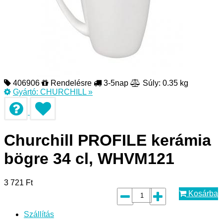
406906
Rendelésre
3-5nap
Súly: 0.35 kg
Gyártó:
CHURCHILL
»
Churchill PROFILE kerámia
bögre 34 cl, WHVM121
3 721
Ft
Kosárba
Szállítás