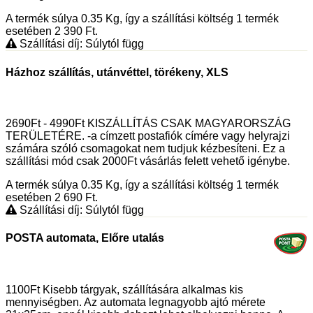
A termék súlya 0.35
Kg
, így a szállítási költség 1 termék
esetében 2 390
Ft
.
Szállítási díj: Súlytól függ
Házhoz szállítás, utánvéttel, törékeny, XLS
2690Ft - 4990Ft KISZÁLLÍTÁS CSAK MAGYARORSZÁG
TERÜLETÉRE. -a címzett postafiók címére vagy helyrajzi
számára szóló csomagokat nem tudjuk kézbesíteni. Ez a
szállítási mód csak 2000Ft vásárlás felett vehető igénybe.
A termék súlya 0.35
Kg
, így a szállítási költség 1 termék
esetében 2 690
Ft
.
Szállítási díj: Súlytól függ
POSTA automata, Előre utalás
1100Ft Kisebb tárgyak, szállítására alkalmas kis
mennyiségben. Az automata legnagyobb ajtó mérete