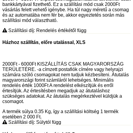
bankkártyával fizethető. Ez a szállítási mód csak 2000Ft
vásárlás felett vehető igénybe. Ha túl nagy méretű a csomag
és az automatába nem fér be, akkor egyeztetés során más
szállítási mód választható.
Szállítási díj: Rendelés értékétől függ
Házhoz szállítás, előre utalással, XLS
2000Ft - 6000Ft KISZÁLLÍTÁS CSAK MAGYARORSZÁG
TERÜLETÉRE. -a címzett postafiók címére vagy helyrajzi
számára szóló csomagokat nem tudjuk kézbesíteni. Átutalás
magyarországi forint számláról lehetséges. Minimális
rendelés érték 1000Ft A rendelést elkészítjük és erről
értesítjük. Az értesítésben megadjuk az átutaláshoz
szükséges adatokat. Az átutalás megérkeztével küldjük a
csomagot.
A termék súlya 0.35
Kg
, így a szállítási költség 1 termék
esetében 2 000
Ft
.
Szállítási díj: Súlytól függ