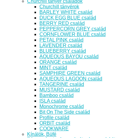
Churchill tányér családok
Churchill tányérok
BARLEY WHITE család
DUCK EGG BLUE család
BERRY RED család
PEPPERCORN GREY család
CORNFLOWER BLUE család
PETAL PINK család
LAVENDER család
BLUEBERRY család
AQUEOUS BAYOU család
ORANGE család
MINT család
SAMPHIRE GREEN család
AQUEOUS LAGOON család
TANGERINE család
MUSTARD család
Bamboo család
ISLA család
Monochrome család
Bit On The Side család
Profile család
ORBIT család
COOKWARE
Kínálók, Büfé