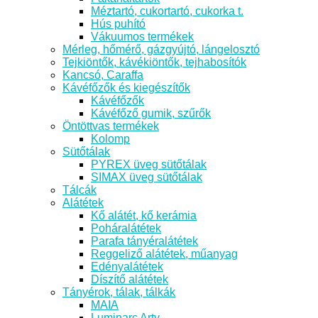
Méztartó, cukortartó, cukorka t.
Hús puhító
Vákuumos termékek
Mérleg, hőmérő, gázgyújtó, lángelosztó
Tejkiöntők, kávékiöntők, tejhabosítók
Kancsó, Caraffa
Kávéfőzők és kiegészítők
Kávéfőzők
Kávéfőző gumik, szűrők
Öntöttvas termékek
Kolomp
Sütőtálak
PYREX üveg sütőtálak
SIMAX üveg sütőtálak
Tálcák
Alátétek
Kő alátét, kő kerámia
Poháralátétek
Parafa tányéralátétek
Reggeliző alátétek, műanyag
Edényalátétek
Díszítő alátétek
Tányérok, tálak, tálkák
MAIA
Luminarc Arty