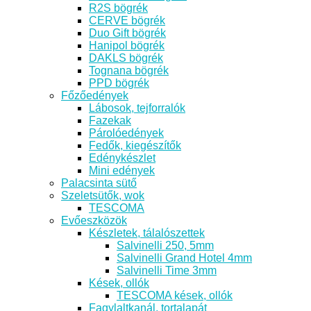
R2S bögrék
CERVE bögrék
Duo Gift bögrék
Hanipol bögrék
DAKLS bögrék
Tognana bögrék
PPD bögrék
Főzőedények
Lábosok, tejforralók
Fazekak
Párolóedények
Fedők, kiegészítők
Edénykészlet
Mini edények
Palacsinta sütő
Szeletsütők, wok
TESCOMA
Evőeszközök
Készletek, tálalószettek
Salvinelli 250, 5mm
Salvinelli Grand Hotel 4mm
Salvinelli Time 3mm
Kések, ollók
TESCOMA kések, ollók
Fagylaltkanál, tortalapát