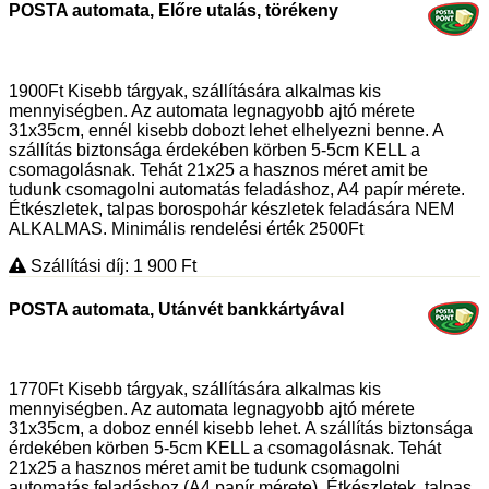
POSTA automata, Előre utalás, törékeny
1900Ft Kisebb tárgyak, szállítására alkalmas kis
mennyiségben. Az automata legnagyobb ajtó mérete
31x35cm, ennél kisebb dobozt lehet elhelyezni benne. A
szállítás biztonsága érdekében körben 5-5cm KELL a
csomagolásnak. Tehát 21x25 a hasznos méret amit be
tudunk csomagolni automatás feladáshoz, A4 papír mérete.
Étkészletek, talpas borospohár készletek feladására NEM
ALKALMAS. Minimális rendelési érték 2500Ft
Szállítási díj: 1 900
Ft
POSTA automata, Utánvét bankkártyával
1770Ft Kisebb tárgyak, szállítására alkalmas kis
mennyiségben. Az automata legnagyobb ajtó mérete
31x35cm, a doboz ennél kisebb lehet. A szállítás biztonsága
érdekében körben 5-5cm KELL a csomagolásnak. Tehát
21x25 a hasznos méret amit be tudunk csomagolni
automatás feladáshoz (A4 papír mérete). Étkészletek, talpas