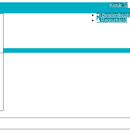
Kosár
Bejelentkezé
Regisztráció