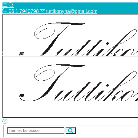
06 1 7940798
tuttikonyha@gmail.com
06 1 7940798
tuttikonyha@gmail.com
Telefon
Szállítás
Bolt
ÁSZF
Facebook
Adatvédelmi tájékoztató