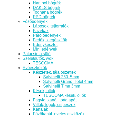
Hanipol bögrék
DAKLS bögrék
Tognana bögrék
PPD bögrék
Főzőedények
Lábosok, tejforralók
Fazekak
Párolóedények
Fedők, kiegészítők
Edénykészlet
Mini edények
Palacsinta sütő
Szeletsütők, wok
TESCOMA
Evőeszközök
Készletek, tálalószettek
Salvinelli 250, 5mm
Salvinelli Grand Hotel 4mm
Salvinelli Time 3mm
Kések, ollók
TESCOMA kések, ollók
Fagylaltkanál, tortalapát
Villák, fogók, csipeszek
Kanalak
Főzőkanál, nyeles eszközök