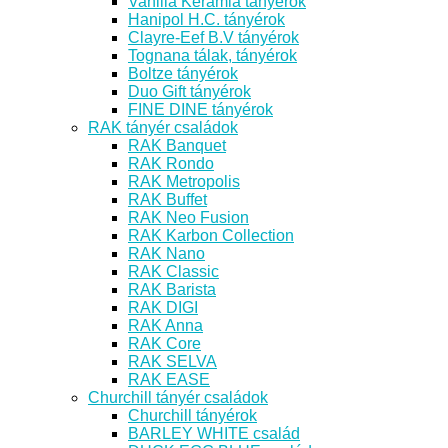
Vanilia Kerámia tányérok
Hanipol H.C. tányérok
Clayre-Eef B.V tányérok
Tognana tálak, tányérok
Boltze tányérok
Duo Gift tányérok
FINE DINE tányérok
RAK tányér családok
RAK Banquet
RAK Rondo
RAK Metropolis
RAK Buffet
RAK Neo Fusion
RAK Karbon Collection
RAK Nano
RAK Classic
RAK Barista
RAK DIGI
RAK Anna
RAK Core
RAK SELVA
RAK EASE
Churchill tányér családok
Churchill tányérok
BARLEY WHITE család