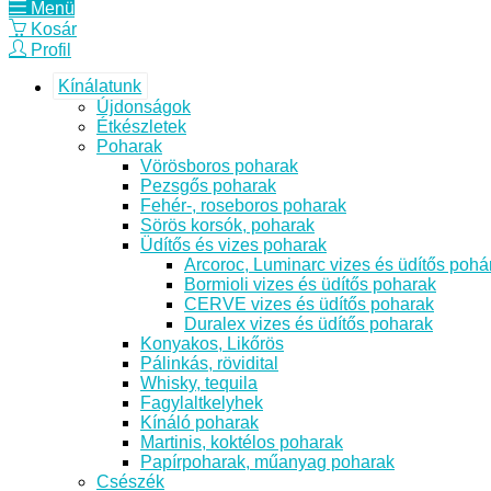
Menü
Kosár
Profil
Kínálatunk
Újdonságok
Étkészletek
Poharak
Vörösboros poharak
Pezsgős poharak
Fehér-, roseboros poharak
Sörös korsók, poharak
Üdítős és vizes poharak
Arcoroc, Luminarc vizes és üdítős pohá
Bormioli vizes és üdítős poharak
CERVE vizes és üdítős poharak
Duralex vizes és üdítős poharak
Konyakos, Likőrös
Pálinkás, rövidital
Whisky, tequila
Fagylaltkelyhek
Kínáló poharak
Martinis, koktélos poharak
Papírpoharak, műanyag poharak
Csészék