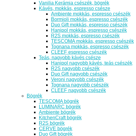
Vanilia Kerámia csészék, bögrék
Kávés, mokkás, espresso csésze
Ambiente mokkás, espresso csészék
Bormioli mokkás, espresso csészék
Duo Gift mokkás, espresso csészék
Hanipol mokkás, espresso csészék
R2S mokkás, espresso csészék
TESCOMA mokkás, espresso csészék
Tognana mokkás, espresso csészék
CLEEF espresso csészék
Teás, nagyobb kávés csésze
Hanipol nagyobb kávés, teás csészék
R2S nagyobb csészék
Duo Gift nagyobb csészék
Veroni nagyobb csészék
Tognana nagyobb csészék
CLEEF nagyobb csészék
Bögrék
TESCOMA bögrék
LUMINARC bögrék
Ambiente bögrék
KitchenCraft bögrék
R2S bögrék
CERVE bögrék
Duo Gift bögrék