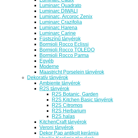
Luminarc Quadrato
Luminarc DIWALI
Luminarc, Arcoroc Zenix
Luminarc Crazifolia
Luminarc Harena
Luminarc Carine
Füstszínű tányérok
Bormioli Rocco Eclissi
Bormioli Rocco TOLEDO
Bormioli Rocco Parma
Egyéb
Moderne
Maastricht Porselein tányérok
Dekoratív tányérok
Ambiente tányérok
R2S tányérok
R2S Botanic, Garden
R2S Kitchen Basic tányérok
R2S Citromos
R2S Herbarium
R2S halas
KitchenCraft tányérok
Veroni tányérok
Dekor Pap antikolt kerámia