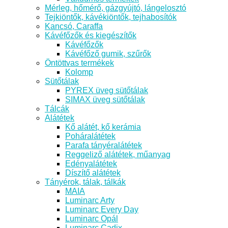
Mérleg, hőmérő, gázgyújtó, lángelosztó
Tejkiöntők, kávékiöntők, tejhabosítók
Kancsó, Caraffa
Kávéfőzők és kiegészítők
Kávéfőzők
Kávéfőző gumik, szűrők
Öntöttvas termékek
Kolomp
Sütőtálak
PYREX üveg sütőtálak
SIMAX üveg sütőtálak
Tálcák
Alátétek
Kő alátét, kő kerámia
Poháralátétek
Parafa tányéralátétek
Reggeliző alátétek, műanyag
Edényalátétek
Díszítő alátétek
Tányérok, tálak, tálkák
MAIA
Luminarc Arty
Luminarc Every Day
Luminarc Opál
Luminarc Cadix