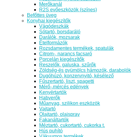
Merőkanál
R2S evőeszközök (színes)
Befőttes üveg
Konyhai kiegészítők
Vágódeszkák
Sótartó, borsdaráló
Darálók, mozsarak
Ételformázók
Rozsdamentes termékek, spatulák
Citrom-, narancs facsaró
Porcelán kiegészítők
Reszelők, galuska, szűrők
Zöldség-és gyümölcs hámozók, darabolók
Dugóhúzó, konzervnyitó, késélező
Fűszertartó, liszt, spagetti
Mérő-,mércés edények
Kenyértartók
Habverők
Műanyag, szilikon eszközök
Vajtartó
Olajtartó, olajspray
Fakanáltartók
Méztartó, cukortartó, cukorka t.
Hús puhító
Vákuumos termékek