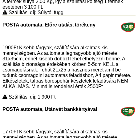
A termék súlya 2.00
Kg
, így a szállítási költség 1 termék
esetében 3 100
Ft
.
Szállítási díj: Súlytól függ
POSTA automata, Előre utalás, törékeny
1900Ft Kisebb tárgyak, szállítására alkalmas kis
mennyiségben. Az automata legnagyobb ajtó mérete
31x35cm, ennél kisebb dobozt lehet elhelyezni benne. A
szállítás biztonsága érdekében körben 5-5cm KELL a
csomagolásnak. Tehát 21x25 a hasznos méret amit be
tudunk csomagolni automatás feladáshoz, A4 papír mérete.
Étkészletek, talpas borospohár készletek feladására NEM
ALKALMAS. Minimális rendelési érték 2500Ft
Szállítási díj: 1 900
Ft
POSTA automata, Utánvét bankkártyával
1770Ft Kisebb tárgyak, szállítására alkalmas kis
mennyiségben. Az automata legnagyobb ajtó mérete