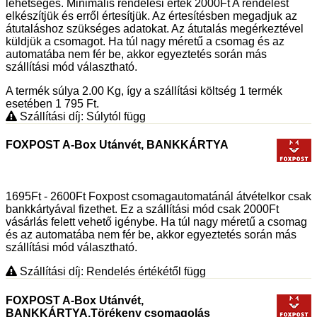
lehetséges. Minimális rendelési érték 2000Ft A rendelést
elkészítjük és erről értesítjük. Az értesítésben megadjuk az
átutaláshoz szükséges adatokat. Az átutalás megérkeztével
küldjük a csomagot. Ha túl nagy méretű a csomag és az
automatába nem fér be, akkor egyeztetés során más
szállítási mód választható.
A termék súlya 2.00
Kg
, így a szállítási költség 1 termék
esetében 1 795
Ft
.
Szállítási díj: Súlytól függ
FOXPOST A-Box Utánvét, BANKKÁRTYA
1695Ft - 2600Ft Foxpost csomagautomatánál átvételkor csak
bankkártyával fizethet. Ez a szállítási mód csak 2000Ft
vásárlás felett vehető igénybe. Ha túl nagy méretű a csomag
és az automatába nem fér be, akkor egyeztetés során más
szállítási mód választható.
Szállítási díj: Rendelés értékétől függ
FOXPOST A-Box Utánvét,
BANKKÁRTYA,Törékeny csomagolás