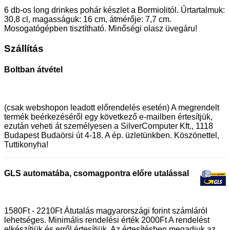
6 db-os long drinkes pohár készlet a Bormiolitól. Űrtartalmuk:
30,8 cl, magasságuk: 16 cm, átmérője: 7,7 cm.
Mosogatógépben tisztítható. Minőségi olasz üvegáru!
Szállítás
Boltban átvétel
(csak webshopon leadott előrendelés esetén) A megrendelt
termék beérkezéséről egy következő e-mailben értesítjük,
ezután veheti át személyesen a SilverComputer Kft., 1118
Budapest Budaörsi út 4-18. A ép. üzletünkben. Köszönettel,
Tuttikonyha!
GLS automatába, csomagpontra előre utalással
1580Ft - 2210Ft Átutalás magyarországi forint számláról
lehetséges. Minimális rendelési érték 2000Ft A rendelést
elkészítjük és erről értesítjük. Az értesítésben megadjuk az