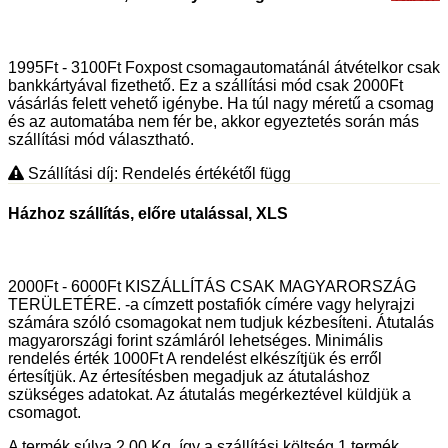
1995Ft - 3100Ft Foxpost csomagautomatánál átvételkor csak
bankkártyával fizethető. Ez a szállítási mód csak 2000Ft
vásárlás felett vehető igénybe. Ha túl nagy méretű a csomag
és az automatába nem fér be, akkor egyeztetés során más
szállítási mód választható.
Szállítási díj: Rendelés értékétől függ
Házhoz szállítás, előre utalással, XLS
2000Ft - 6000Ft KISZÁLLÍTÁS CSAK MAGYARORSZÁG
TERÜLETÉRE. -a címzett postafiók címére vagy helyrajzi
számára szóló csomagokat nem tudjuk kézbesíteni. Átutalás
magyarországi forint számláról lehetséges. Minimális
rendelés érték 1000Ft A rendelést elkészítjük és erről
értesítjük. Az értesítésben megadjuk az átutaláshoz
szükséges adatokat. Az átutalás megérkeztével küldjük a
csomagot.
A termék súlya 2.00
Kg
, így a szállítási költség 1 termék