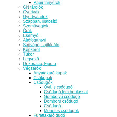
Papír tányérok
GN tárolók
Gyertyák
Gyertyatartók
Szappan, illatosító
Szemüvegtok
Órák
Esernyő
Ajtófogantyú
Sajtvágó, sajtkínáló
Képkeret
Tükör
Legyező
Dekoráció, Figura
Végzárók
Anyatakaró kupak
Csőkupak
Csődugók
Ovális csődugó
Csődugó fém borítással
Gömbölyű csődugó
Domború csődugó
Csődugó
Menetes csődugók
Furattakaró dugó