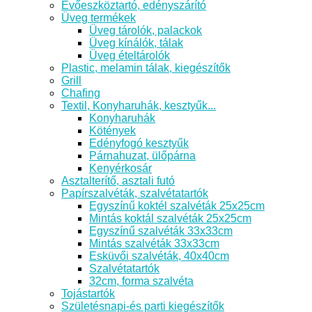
Evőeszköztartó, edényszárító
Üveg termékek
Üveg tárolók, palackok
Üveg kínálók, tálak
Üveg ételtárolók
Plastic, melamin tálak, kiegészítők
Grill
Chafing
Textil, Konyharuhák, kesztyűk...
Konyharuhák
Kötények
Edényfogó kesztyűk
Párnahuzat, ülőpárna
Kenyérkosár
Asztalterítő, asztali futó
Papírszalvéták, szalvétatartók
Egyszínű koktél szalvéták 25x25cm
Mintás koktál szalvéták 25x25cm
Egyszínű szalvéták 33x33cm
Mintás szalvéták 33x33cm
Esküvői szalvéták, 40x40cm
Szalvétatartók
32cm, forma szalvéta
Tojástartók
Születésnapi-és parti kiegészítők