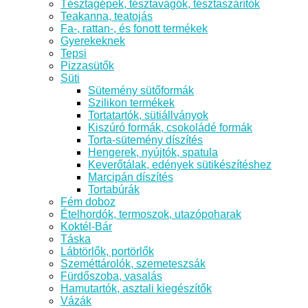
Tésztagépek, tésztavágók, tésztaszárítók
Teakanna, teatojás
Fa-, rattan-, és fonott termékek
Gyerekeknek
Tepsi
Pizzasütők
Süti
Sütemény sütőformák
Szilikon termékek
Tortatartók, sütiállványok
Kiszúró formák, csokoládé formák
Torta-sütemény díszítés
Hengerek, nyújtók, spatula
Keverőtálak, edények sütikészítéshez
Marcipán díszítés
Tortabúrák
Fém doboz
Ételhordók, termoszok, utazópoharak
Koktél-Bár
Táska
Lábtörlők, portörlők
Szeméttárolók, szemeteszsák
Fürdőszoba, vasalás
Hamutartók, asztali kiegészítők
Vázák