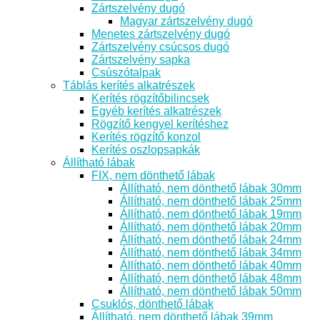
Zártszelvény dugó
Magyar zártszelvény dugó
Menetes zártszelvény dugó
Zártszelvény csúcsos dugó
Zártszelvény sapka
Csúszótalpak
Táblás kerítés alkatrészek
Kerítés rögzítőbilincsek
Egyéb kerítés alkatrészek
Rögzítő kengyel kerítéshez
Kerítés rögzítő konzol
Kerítés oszlopsapkák
Állítható lábak
FIX, nem dönthető lábak
Állítható, nem dönthető lábak 30mm
Állítható, nem dönthető lábak 25mm
Állítható, nem dönthető lábak 19mm
Állítható, nem dönthető lábak 20mm
Állítható, nem dönthető lábak 24mm
Állítható, nem dönthető lábak 34mm
Állítható, nem dönthető lábak 40mm
Állítható, nem dönthető lábak 48mm
Állítható, nem dönthető lábak 50mm
Csuklós, dönthető lábak
Állítható, nem dönthető lábak 39mm