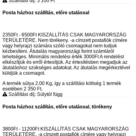
Szállítási díj: 3 100
Ft
Posta házhoz szállítás, előre utalással
2350Ft - 6500Ft KISZÁLLÍTÁS CSAK MAGYARORSZÁG
TERÜLETÉRE. Nem törékeny. -a címzett postafiók címére
vagy helyrajzi számára szóló csomagokat nem tudjuk
kézbesíteni. Átutalás magyarországi forint számláról
lehetséges. Minimális rendelési érték 3000Ft A rendelést
elkészítjük és erről értesítjük. Az értesítésben megadjuk az
átutaláshoz szükséges adatokat. Az átutalás megérkeztével
küldjük a csomagot.
A termék súlya 2.00
Kg
, így a szállítási költség 1 termék
esetében 2 350
Ft
.
Szállítási díj: Súlytól függ
Posta házhoz szállítás, előre utalással, törékeny
3800Ft - 11200Ft KISZÁLLÍTÁS CSAK MAGYARORSZÁG
TERÜLETÉRE. -a címzett postafiók címére vagy helyrajzi