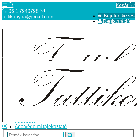
Kosár
06 1 7940798
Bejelentkezés
tuttikonyha@gmail.com
Regisztráció
06 1 7940798
tuttikonyha@gmail.com
Telefon
Szállítás
Bolt
ÁSZF
Facebook
Adatvédelmi tájékoztató