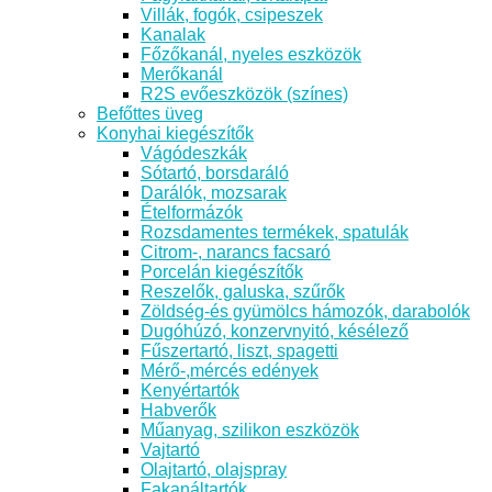
Villák, fogók, csipeszek
Kanalak
Főzőkanál, nyeles eszközök
Merőkanál
R2S evőeszközök (színes)
Befőttes üveg
Konyhai kiegészítők
Vágódeszkák
Sótartó, borsdaráló
Darálók, mozsarak
Ételformázók
Rozsdamentes termékek, spatulák
Citrom-, narancs facsaró
Porcelán kiegészítők
Reszelők, galuska, szűrők
Zöldség-és gyümölcs hámozók, darabolók
Dugóhúzó, konzervnyitó, késélező
Fűszertartó, liszt, spagetti
Mérő-,mércés edények
Kenyértartók
Habverők
Műanyag, szilikon eszközök
Vajtartó
Olajtartó, olajspray
Fakanáltartók