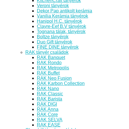
KitchenCraft tányérok
Veroni tányérok
Dekor Pap antikolt kerámia
Vanilia Kerámia tányérok
Hanipol H.C. tányérok
Clayre-Eef B.V tányérok
Tognana tálak, tányérok
Boltze tányérok
Duo Gift tányérok
FINE DINE tányérok
RAK tányér családok
RAK Banquet
RAK Rondo
RAK Metropolis
RAK Buffet
RAK Neo Fusion
RAK Karbon Collection
RAK Nano
RAK Classic
RAK Barista
RAK DIGI
RAK Anna
RAK Core
RAK SELVA
RAK EASE