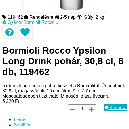
119462
Rendelésre
2-5 nap
Súly: 2 kg
Gyártó:
Bormioli Rocco
»
Bormioli Rocco Ypsilon
Long Drink pohár, 30,8 cl, 6
db, 119462
6 db-os long drinkes pohár készlet a Bormiolitól. Űrtartalmuk:
30,8 cl, magasságuk: 16 cm, átmérője: 7,7 cm.
Mosogatógépben tisztítható. Minőségi olasz üvegáru!
5 220
Ft
Kosárba
Leírás
Szállítás