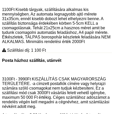
1100Ft Kisebb tárgyak, szállítására alkalmas kis
mennyiségben. Az automata legnagyobb ajtó mérete
31x35cm, ennél kisebb dobozt lehet elhelyezni benne. A
szállítás biztonsága érdekében körben 5-5cm KELL a
csomagolásnak. Tehát 21x25cm a hasznos méret amit be
tudunk csomagolni automatás feladáshoz, A4 papír mérete.
Étkészletek, TALPAS borospohár készletek feladására NEM
ALKALMAS. Minimális rendelési érték 2000Ft
Szállítási díj: 1 100
Ft
Posta házhoz szállítás, utánvét
3100Ft - 3990Ft KISZÁLLÍTÁS CSAK MAGYARORSZÁG
TERÜLETÉRE. -a címzett postafiók címére vagy helyrajzi
számára szóló csomagokat nem tudjuk kézbesíteni. Ez a
szállítási mód csak 3000Ft vásárlás felett vehető igénybe,
maximum 50 000 Ft értékig. Céges számlához adószámot a
rendelés végén kell megadni a cégnévhez, amit számlázási
névként adott meg.