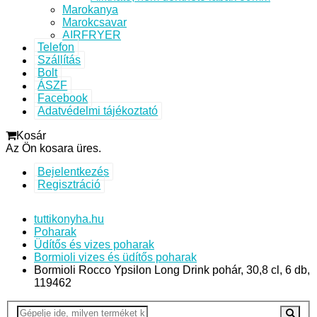
Marokanya
Marokcsavar
AIRFRYER
Telefon
Szállítás
Bolt
ÁSZF
Facebook
Adatvédelmi tájékoztató
Kosár
Az Ön kosara üres.
Bejelentkezés
Regisztráció
tuttikonyha.hu
Poharak
Üdítős és vizes poharak
Bormioli vizes és üdítős poharak
Bormioli Rocco Ypsilon Long Drink pohár, 30,8 cl, 6 db,
119462