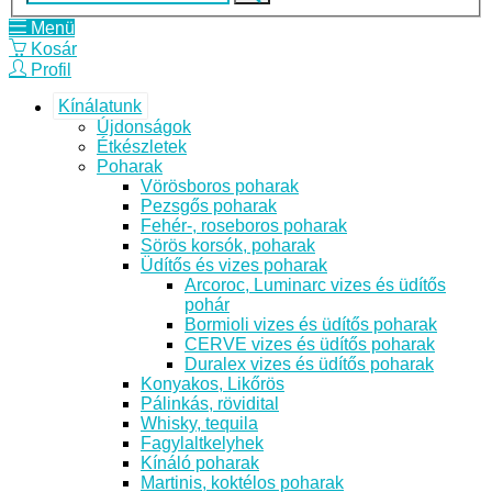
Menü
Kosár
Profil
Kínálatunk
Újdonságok
Étkészletek
Poharak
Vörösboros poharak
Pezsgős poharak
Fehér-, roseboros poharak
Sörös korsók, poharak
Üdítős és vizes poharak
Arcoroc, Luminarc vizes és üdítős
pohár
Bormioli vizes és üdítős poharak
CERVE vizes és üdítős poharak
Duralex vizes és üdítős poharak
Konyakos, Likőrös
Pálinkás, rövidital
Whisky, tequila
Fagylaltkelyhek
Kínáló poharak
Martinis, koktélos poharak