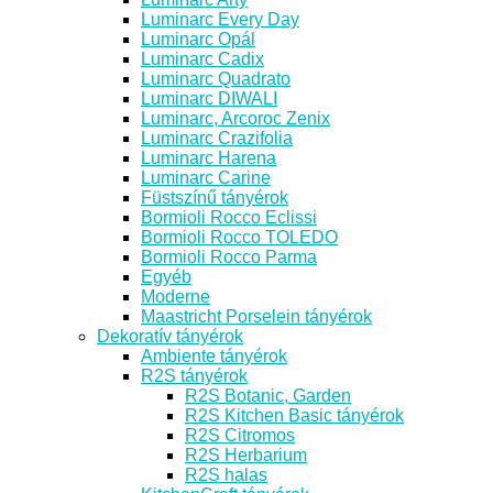
Luminarc Every Day
Luminarc Opál
Luminarc Cadix
Luminarc Quadrato
Luminarc DIWALI
Luminarc, Arcoroc Zenix
Luminarc Crazifolia
Luminarc Harena
Luminarc Carine
Füstszínű tányérok
Bormioli Rocco Eclissi
Bormioli Rocco TOLEDO
Bormioli Rocco Parma
Egyéb
Moderne
Maastricht Porselein tányérok
Dekoratív tányérok
Ambiente tányérok
R2S tányérok
R2S Botanic, Garden
R2S Kitchen Basic tányérok
R2S Citromos
R2S Herbarium
R2S halas