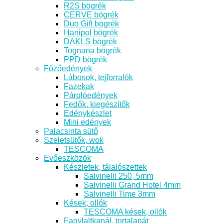
R2S bögrék
CERVE bögrék
Duo Gift bögrék
Hanipol bögrék
DAKLS bögrék
Tognana bögrék
PPD bögrék
Főzőedények
Lábosok, tejforralók
Fazekak
Párolóedények
Fedők, kiegészítők
Edénykészlet
Mini edények
Palacsinta sütő
Szeletsütők, wok
TESCOMA
Evőeszközök
Készletek, tálalószettek
Salvinelli 250, 5mm
Salvinelli Grand Hotel 4mm
Salvinelli Time 3mm
Kések, ollók
TESCOMA kések, ollók
Fagylaltkanál, tortalapát