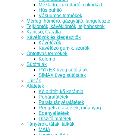
Méztartó, cukortartó, cukorka t.
Hús puhító
Vákuumos termékek
Mérleg, hőmérő, gázgyújtó, lángelosztó
Tejkiöntők, kávékiöntők, tejhabosítók
Kancsó, Caraffa
Kávéfőzők és kiegészítők
Kávéfőzők
Kávéfőző gumik, szűrők
Öntöttvas termékek
Kolomp
Sütőtálak
PYREX üveg sütőtálak
SIMAX üveg sütőtálak
Tálcák
Alátétek
Kő alátét, kő kerámia
Poháralátétek
Parafa tányéralátétek
Reggeliző alátétek, műanyag
Edényalátétek
Díszítő alátétek
Tányérok, tálak, tálkák
MAIA
Luminarc Arty