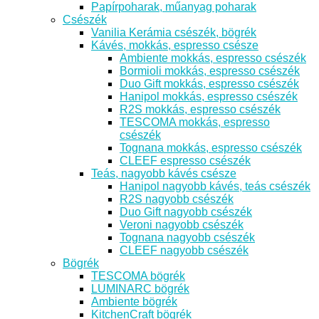
Papírpoharak, műanyag poharak
Csészék
Vanilia Kerámia csészék, bögrék
Kávés, mokkás, espresso csésze
Ambiente mokkás, espresso csészék
Bormioli mokkás, espresso csészék
Duo Gift mokkás, espresso csészék
Hanipol mokkás, espresso csészék
R2S mokkás, espresso csészék
TESCOMA mokkás, espresso
csészék
Tognana mokkás, espresso csészék
CLEEF espresso csészék
Teás, nagyobb kávés csésze
Hanipol nagyobb kávés, teás csészék
R2S nagyobb csészék
Duo Gift nagyobb csészék
Veroni nagyobb csészék
Tognana nagyobb csészék
CLEEF nagyobb csészék
Bögrék
TESCOMA bögrék
LUMINARC bögrék
Ambiente bögrék
KitchenCraft bögrék