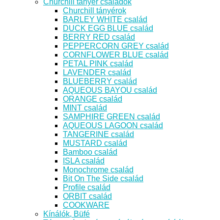
Churchill tányér családok
Churchill tányérok
BARLEY WHITE család
DUCK EGG BLUE család
BERRY RED család
PEPPERCORN GREY család
CORNFLOWER BLUE család
PETAL PINK család
LAVENDER család
BLUEBERRY család
AQUEOUS BAYOU család
ORANGE család
MINT család
SAMPHIRE GREEN család
AQUEOUS LAGOON család
TANGERINE család
MUSTARD család
Bamboo család
ISLA család
Monochrome család
Bit On The Side család
Profile család
ORBIT család
COOKWARE
Kínálók, Büfé