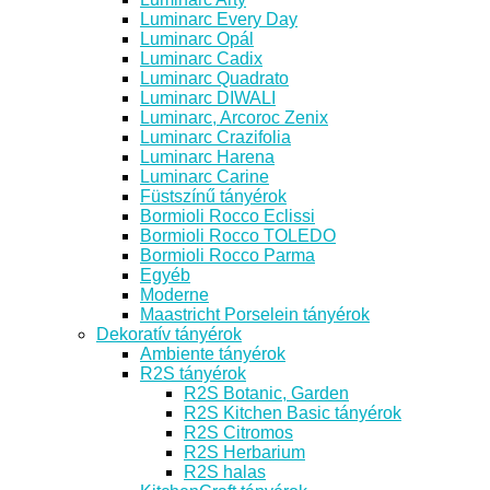
Luminarc Every Day
Luminarc Opál
Luminarc Cadix
Luminarc Quadrato
Luminarc DIWALI
Luminarc, Arcoroc Zenix
Luminarc Crazifolia
Luminarc Harena
Luminarc Carine
Füstszínű tányérok
Bormioli Rocco Eclissi
Bormioli Rocco TOLEDO
Bormioli Rocco Parma
Egyéb
Moderne
Maastricht Porselein tányérok
Dekoratív tányérok
Ambiente tányérok
R2S tányérok
R2S Botanic, Garden
R2S Kitchen Basic tányérok
R2S Citromos
R2S Herbarium
R2S halas