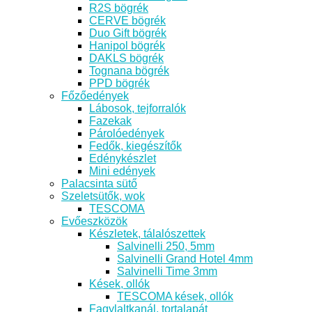
R2S bögrék
CERVE bögrék
Duo Gift bögrék
Hanipol bögrék
DAKLS bögrék
Tognana bögrék
PPD bögrék
Főzőedények
Lábosok, tejforralók
Fazekak
Párolóedények
Fedők, kiegészítők
Edénykészlet
Mini edények
Palacsinta sütő
Szeletsütők, wok
TESCOMA
Evőeszközök
Készletek, tálalószettek
Salvinelli 250, 5mm
Salvinelli Grand Hotel 4mm
Salvinelli Time 3mm
Kések, ollók
TESCOMA kések, ollók
Fagylaltkanál, tortalapát