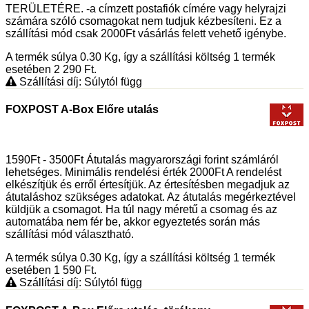
TERÜLETÉRE. -a címzett postafiók címére vagy helyrajzi
számára szóló csomagokat nem tudjuk kézbesíteni. Ez a
szállítási mód csak 2000Ft vásárlás felett vehető igénybe.
A termék súlya 0.30
Kg
, így a szállítási költség 1 termék
esetében 2 290
Ft
.
Szállítási díj: Súlytól függ
FOXPOST A-Box Előre utalás
1590Ft - 3500Ft Átutalás magyarországi forint számláról
lehetséges. Minimális rendelési érték 2000Ft A rendelést
elkészítjük és erről értesítjük. Az értesítésben megadjuk az
átutaláshoz szükséges adatokat. Az átutalás megérkeztével
küldjük a csomagot. Ha túl nagy méretű a csomag és az
automatába nem fér be, akkor egyeztetés során más
szállítási mód választható.
A termék súlya 0.30
Kg
, így a szállítási költség 1 termék
esetében 1 590
Ft
.
Szállítási díj: Súlytól függ