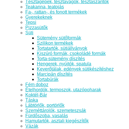
Tésztagépek, tésztavágók, tésztaszárítók
Teakanna, teatojás
Fa-, rattan-, és fonott termékek
Gyerekeknek
Tepsi
Pizzasütők
Süti
Sütemény sütőformák
Szilikon termékek
Tortatartók, sütiállványok
Kiszúró formák, csokoládé formák
Torta-sütemény díszítés
Hengerek, nyújtók, spatula
Keverőtálak, edények sütikészítéshez
Marcipán díszítés
Tortabúrák
Fém doboz
Ételhordók, termoszok, utazópoharak
Koktél-Bár
Táska
Lábtörlők, portörlők
Szeméttárolók, szemeteszsák
Fürdőszoba, vasalás
Hamutartók, asztali kiegészítők
Vázák