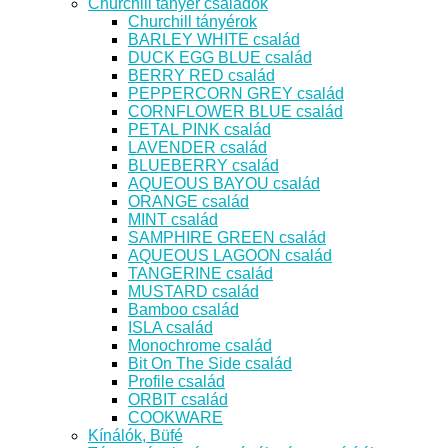
Churchill tányér családok
Churchill tányérok
BARLEY WHITE család
DUCK EGG BLUE család
BERRY RED család
PEPPERCORN GREY család
CORNFLOWER BLUE család
PETAL PINK család
LAVENDER család
BLUEBERRY család
AQUEOUS BAYOU család
ORANGE család
MINT család
SAMPHIRE GREEN család
AQUEOUS LAGOON család
TANGERINE család
MUSTARD család
Bamboo család
ISLA család
Monochrome család
Bit On The Side család
Profile család
ORBIT család
COOKWARE
Kínálók, Büfé