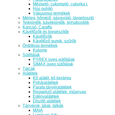
Méztartó, cukortartó, cukorka t.
Hús puhító
Vákuumos termékek
Mérleg, hőmérő, gázgyújtó, lángelosztó
Tejkiöntők, kávékiöntők, tejhabosítók
Kancsó, Caraffa
Kávéfőzők és kiegészítők
Kávéfőzők
Kávéfőző gumik, szűrők
Öntöttvas termékek
Kolomp
Sütőtálak
PYREX üveg sütőtálak
SIMAX üveg sütőtálak
Tálcák
Alátétek
Kő alátét, kő kerámia
Poháralátétek
Parafa tányéralátétek
Reggeliző alátétek, műanyag
Edényalátétek
Díszítő alátétek
Tányérok, tálak, tálkák
MAIA
Luminarc Arty