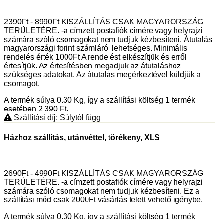
2390Ft - 8990Ft KISZÁLLÍTÁS CSAK MAGYARORSZÁG
TERÜLETÉRE. -a címzett postafiók címére vagy helyrajzi
számára szóló csomagokat nem tudjuk kézbesíteni. Átutalás
magyarországi forint számláról lehetséges. Minimális
rendelés érték 1000Ft A rendelést elkészítjük és erről
értesítjük. Az értesítésben megadjuk az átutaláshoz
szükséges adatokat. Az átutalás megérkeztével küldjük a
csomagot.
A termék súlya 0.30
Kg
, így a szállítási költség 1 termék
esetében 2 390
Ft
.
Szállítási díj: Súlytól függ
Házhoz szállítás, utánvéttel, törékeny, XLS
2690Ft - 4990Ft KISZÁLLÍTÁS CSAK MAGYARORSZÁG
TERÜLETÉRE. -a címzett postafiók címére vagy helyrajzi
számára szóló csomagokat nem tudjuk kézbesíteni. Ez a
szállítási mód csak 2000Ft vásárlás felett vehető igénybe.
A termék súlya 0.30
Kg
, így a szállítási költség 1 termék