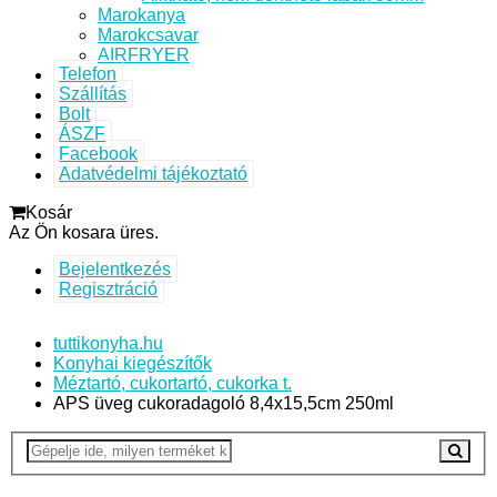
Marokanya
Marokcsavar
AIRFRYER
Telefon
Szállítás
Bolt
ÁSZF
Facebook
Adatvédelmi tájékoztató
Kosár
Az Ön kosara üres.
Bejelentkezés
Regisztráció
tuttikonyha.hu
Konyhai kiegészítők
Méztartó, cukortartó, cukorka t.
APS üveg cukoradagoló 8,4x15,5cm 250ml