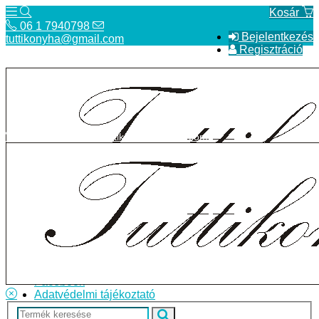
Kosár
06 1 7940798
Bejelentkezés
tuttikonyha@gmail.com
Regisztráció
06 1 7940798
tuttikonyha@gmail.com
Telefon
Szállítás
Bolt
ÁSZF
Facebook
Adatvédelmi tájékoztató