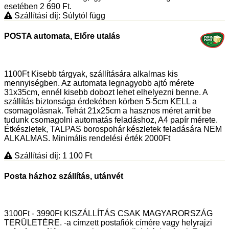
esetében 2 690
Ft
.
Szállítási díj: Súlytól függ
POSTA automata, Előre utalás
1100Ft Kisebb tárgyak, szállítására alkalmas kis
mennyiségben. Az automata legnagyobb ajtó mérete
31x35cm, ennél kisebb dobozt lehet elhelyezni benne. A
szállítás biztonsága érdekében körben 5-5cm KELL a
csomagolásnak. Tehát 21x25cm a hasznos méret amit be
tudunk csomagolni automatás feladáshoz, A4 papír mérete.
Étkészletek, TALPAS borospohár készletek feladására NEM
ALKALMAS. Minimális rendelési érték 2000Ft
Szállítási díj: 1 100
Ft
Posta házhoz szállítás, utánvét
3100Ft - 3990Ft KISZÁLLÍTÁS CSAK MAGYARORSZÁG
TERÜLETÉRE. -a címzett postafiók címére vagy helyrajzi