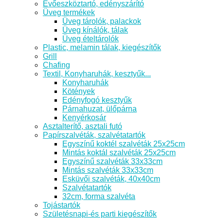
Evőeszköztartó, edényszárító
Üveg termékek
Üveg tárolók, palackok
Üveg kínálók, tálak
Üveg ételtárolók
Plastic, melamin tálak, kiegészítők
Grill
Chafing
Textil, Konyharuhák, kesztyűk...
Konyharuhák
Kötények
Edényfogó kesztyűk
Párnahuzat, ülőpárna
Kenyérkosár
Asztalterítő, asztali futó
Papírszalvéták, szalvétatartók
Egyszínű koktél szalvéták 25x25cm
Mintás koktál szalvéták 25x25cm
Egyszínű szalvéták 33x33cm
Mintás szalvéták 33x33cm
Esküvői szalvéták, 40x40cm
Szalvétatartók
32cm, forma szalvéta
Tojástartók
Születésnapi-és parti kiegészítők