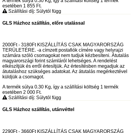
A termék súlya 0.30
Kg
, így a szállítási költség 1 termék
esetében 1 855
Ft
.
Szállítási díj: Súlytól függ
GLS Házhoz szállítás, előre utalással
2000Ft - 3180Ft KISZÁLLÍTÁS CSAK MAGYARORSZÁG
TERÜLETÉRE. -a címzett postafiók címére vagy helyrajzi
számára szóló csomagokat nem tudjuk kézbesíteni. Átutalás
magyarországi forint számláról lehetséges. A rendelést
elkészítjük és erről értesítjük. Az értesítésben megadjuk az
átutaláshoz szükséges adatokat. Az átutalás megérkeztével
küldjük a csomagot.
A termék súlya 0.30
Kg
, így a szállítási költség 1 termék
esetében 2 000
Ft
.
Szállítási díj: Súlytól függ
GLS Házhoz szállítás, utánvéttel
2290Ft - 3660Ft KISZÁLLÍTÁS CSAK MAGYARORSZÁG