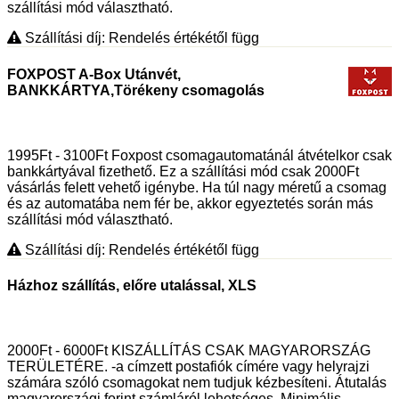
szállítási mód választható.
Szállítási díj: Rendelés értékétől függ
FOXPOST A-Box Utánvét,
BANKKÁRTYA,Törékeny csomagolás
1995Ft - 3100Ft Foxpost csomagautomatánál átvételkor csak
bankkártyával fizethető. Ez a szállítási mód csak 2000Ft
vásárlás felett vehető igénybe. Ha túl nagy méretű a csomag
és az automatába nem fér be, akkor egyeztetés során más
szállítási mód választható.
Szállítási díj: Rendelés értékétől függ
Házhoz szállítás, előre utalással, XLS
2000Ft - 6000Ft KISZÁLLÍTÁS CSAK MAGYARORSZÁG
TERÜLETÉRE. -a címzett postafiók címére vagy helyrajzi
számára szóló csomagokat nem tudjuk kézbesíteni. Átutalás
magyarországi forint számláról lehetséges. Minimális