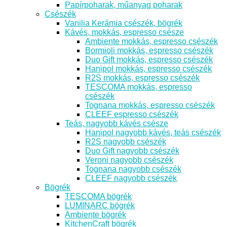
Papírpoharak, műanyag poharak
Csészék
Vanilia Kerámia csészék, bögrék
Kávés, mokkás, espresso csésze
Ambiente mokkás, espresso csészék
Bormioli mokkás, espresso csészék
Duo Gift mokkás, espresso csészék
Hanipol mokkás, espresso csészék
R2S mokkás, espresso csészék
TESCOMA mokkás, espresso
csészék
Tognana mokkás, espresso csészék
CLEEF espresso csészék
Teás, nagyobb kávés csésze
Hanipol nagyobb kávés, teás csészék
R2S nagyobb csészék
Duo Gift nagyobb csészék
Veroni nagyobb csészék
Tognana nagyobb csészék
CLEEF nagyobb csészék
Bögrék
TESCOMA bögrék
LUMINARC bögrék
Ambiente bögrék
KitchenCraft bögrék