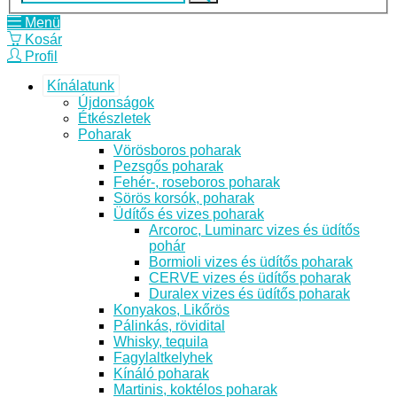
Menü
Kosár
Profil
Kínálatunk
Újdonságok
Étkészletek
Poharak
Vörösboros poharak
Pezsgős poharak
Fehér-, roseboros poharak
Sörös korsók, poharak
Üdítős és vizes poharak
Arcoroc, Luminarc vizes és üdítős
pohár
Bormioli vizes és üdítős poharak
CERVE vizes és üdítős poharak
Duralex vizes és üdítős poharak
Konyakos, Likőrös
Pálinkás, rövidital
Whisky, tequila
Fagylaltkelyhek
Kínáló poharak
Martinis, koktélos poharak