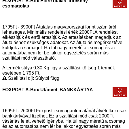
FOXPOST A-Box Előre utalás, törékeny
csomagolás
1795Ft - 3900Ft Átutalás magyarországi forint számláról
lehetséges. Minimális rendelési érték 2000Ft A rendelést
elkészítjük és erről értesítjük. Az értesítésben megadjuk az
átutaláshoz szükséges adatokat. Az átutalás megérkeztével
küldjük a csomagot. Ha túl nagy méretű a csomag és az
automatába nem fér be, akkor egyeztetés során más
szállítási mód választható.
A termék súlya 0.30
Kg
, így a szállítási költség 1 termék
esetében 1 795
Ft
.
Szállítási díj: Súlytól függ
FOXPOST A-Box Utánvét, BANKKÁRTYA
1695Ft - 2600Ft Foxpost csomagautomatánál átvételkor csak
bankkártyával fizethet. Ez a szállítási mód csak 2000Ft
vásárlás felett vehető igénybe. Ha túl nagy méretű a csomag
és az automatába nem fér be, akkor egyeztetés során más