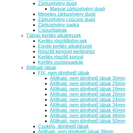
Zártszelvény dugó
Magyar zártszelvény dugó
Menetes zártszelvény dugó
Zártszelvény csúcsos dugó
Zártszelvény sapka
Csúszótalpak
Táblás kerítés alkatrészek
Kerítés rögzítőbilincsek
Egyéb kerítés alkatrészek
Rögzítő kengyel kerítéshez
Kerítés rögzítő konzol
Kerítés oszlopsapkák
Állítható lábak
FIX, nem dönthető lábak
Állítható, nem dönthető lábak 30mm
Állítható, nem dönthető lábak 25mm
Állítható, nem dönthető lábak 19mm
Állítható, nem dönthető lábak 20mm
Állítható, nem dönthető lábak 24mm
Állítható, nem dönthető lábak 34mm
Állítható, nem dönthető lábak 40mm
Állítható, nem dönthető lábak 48mm
Állítható, nem dönthető lábak 50mm
Csuklós, dönthető lábak
Állítható, nem dönthető lábak 39mm