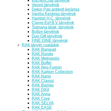
KitchenCraft tányérok
Veroni tányérok
Dekor Pap antikolt kerámia
Vanilia Kerámia tányérok
Hanipol H.C. tányérok
Clayre-Eef B.V tányérok
Tognana tálak, tányérok
Boltze tányérok
Duo Gift tányérok
FINE DINE tányérok
RAK tányér családok
RAK Banquet
RAK Rondo
RAK Metropolis
RAK Buffet
RAK Neo Fusion
RAK Karbon Collection
RAK Nano
RAK Classic
RAK Barista
RAK DIGI
RAK Anna
RAK Core
RAK SELVA
RAK EASE