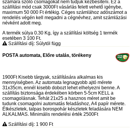
számára szóló csomagokat nem tudjuk kézbesíteni. Ez a
szállítási mód csak 3000Ft vásárlás felett vehető igénybe,
maximum 50 000 Ft értékig. Céges számlához adószámot a
rendelés végén kell megadni a cégnévhez, amit számlázási
névként adott meg.
A termék súlya 0.30
Kg
, így a szállítási költség 1 termék
esetében 3 100
Ft
.
Szállítási díj: Súlytól függ
POSTA automata, Előre utalás, törékeny
1900Ft Kisebb tárgyak, szállítására alkalmas kis
mennyiségben. Az automata legnagyobb ajtó mérete
31x35cm, ennél kisebb dobozt lehet elhelyezni benne. A
szállítás biztonsága érdekében körben 5-5cm KELL a
csomagolásnak. Tehát 21x25 a hasznos méret amit be
tudunk csomagolni automatás feladáshoz, A4 papír mérete.
Étkészletek, talpas borospohár készletek feladására NEM
ALKALMAS. Minimális rendelési érték 2500Ft
Szállítási díj: 1 900
Ft