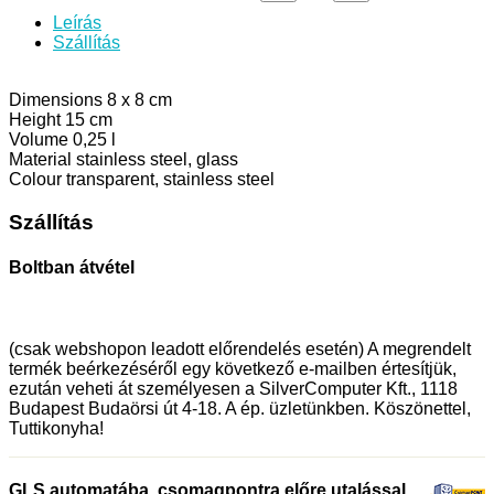
Leírás
Szállítás
Dimensions
8 x 8 cm
Height
15 cm
Volume
0,25 l
Material
stainless steel, glass
Colour
transparent, stainless steel
Szállítás
Boltban átvétel
(csak webshopon leadott előrendelés esetén) A megrendelt
termék beérkezéséről egy következő e-mailben értesítjük,
ezután veheti át személyesen a SilverComputer Kft., 1118
Budapest Budaörsi út 4-18. A ép. üzletünkben. Köszönettel,
Tuttikonyha!
GLS automatába, csomagpontra előre utalással