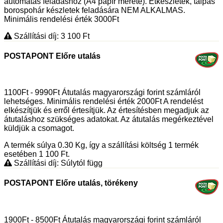
automatás feladáshoz (A4 papír mérete). Étkészletek, talpas
borospohár készletek feladására NEM ALKALMAS.
Minimális rendelési érték 3000Ft
Szállítási díj: 3 100
Ft
POSTAPONT Előre utalás
1100Ft - 9990Ft Átutalás magyarországi forint számláról
lehetséges. Minimális rendelési érték 2000Ft A rendelést
elkészítjük és erről értesítjük. Az értesítésben megadjuk az
átutaláshoz szükséges adatokat. Az átutalás megérkeztével
küldjük a csomagot.
A termék súlya 0.30
Kg
, így a szállítási költség 1 termék
esetében 1 100
Ft
.
Szállítási díj: Súlytól függ
POSTAPONT Előre utalás, törékeny
1900Ft - 8500Ft Átutalás magyarországi forint számláról