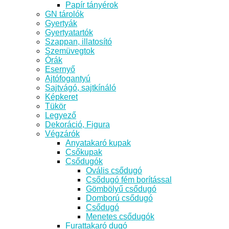
Papír tányérok
GN tárolók
Gyertyák
Gyertyatartók
Szappan, illatosító
Szemüvegtok
Órák
Esernyő
Ajtófogantyú
Sajtvágó, sajtkínáló
Képkeret
Tükör
Legyező
Dekoráció, Figura
Végzárók
Anyatakaró kupak
Csőkupak
Csődugók
Ovális csődugó
Csődugó fém borítással
Gömbölyű csődugó
Domború csődugó
Csődugó
Menetes csődugók
Furattakaró dugó