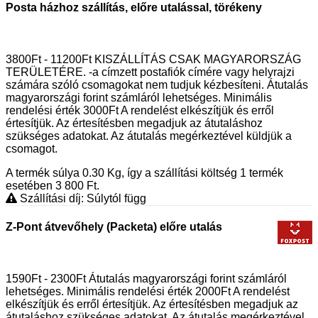
Posta házhoz szállítás, előre utalással, törékeny
3800Ft - 11200Ft KISZÁLLÍTÁS CSAK MAGYARORSZÁG
TERÜLETÉRE. -a címzett postafiók címére vagy helyrajzi
számára szóló csomagokat nem tudjuk kézbesíteni. Átutalás
magyarországi forint számláról lehetséges. Minimális
rendelési érték 3000Ft A rendelést elkészítjük és erről
értesítjük. Az értesítésben megadjuk az átutaláshoz
szükséges adatokat. Az átutalás megérkeztével küldjük a
csomagot.
A termék súlya 0.30
Kg
, így a szállítási költség 1 termék
esetében 3 800
Ft
.
Szállítási díj: Súlytól függ
Z-Pont átvevőhely (Packeta) előre utalás
1590Ft - 2300Ft Átutalás magyarországi forint számláról
lehetséges. Minimális rendelési érték 2000Ft A rendelést
elkészítjük és erről értesítjük. Az értesítésben megadjuk az
átutaláshoz szükséges adatokat. Az átutalás megérkeztével