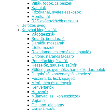
Villák, fogók, csipeszek
Kanalak
Főzőkanál, nyeles eszközök
Merőkanál
R2S evőeszközök (színes)
Befőttes üveg
Konyhai kiegészítők
Vágódeszkák
Sótartó, borsdaráló
Darálók, mozsarak
Ételformázók
Rozsdamentes termékek, spatulák
Citrom-, narancs facsaró
Porcelán kiegészítők
Reszelők, galuska, szűrők
Zöldség-és gyümölcs hámozók, darabolók
Dugóhúzó, konzervnyitó, késélező
Fűszertartó, liszt, spagetti
Mérő-,mércés edények
Kenyértartók
Habverők
Műanyag, szilikon eszközök
Vajtartó
Olajtartó, olajspray
Fakanáltartók